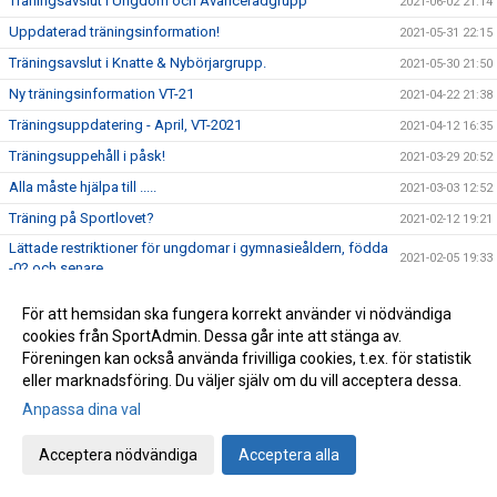
Träningsavslut i Ungdom och Avanceradgrupp
2021-06-02 21:14
Uppdaterad träningsinformation!
2021-05-31 22:15
Träningsavslut i Knatte & Nybörjargrupp.
2021-05-30 21:50
Ny träningsinformation VT-21
2021-04-22 21:38
Träningsuppdatering - April, VT-2021
2021-04-12 16:35
Träningsuppehåll i påsk!
2021-03-29 20:52
Alla måste hjälpa till .....
2021-03-03 12:52
Träning på Sportlovet?
2021-02-12 19:21
Lättade restriktioner för ungdomar i gymnasieåldern, födda
2021-02-05 19:33
-02 och senare.
Uppdatering träningsstart VT-21
2021-01-25 19:26
För att hemsidan ska fungera korrekt använder vi nödvändiga
Kort sammanfattning inför vårterminen 2021
2021-01-21 18:44
cookies från SportAdmin. Dessa går inte att stänga av.
Föreningen kan också använda frivilliga cookies, t.ex. för statistik
Viktigt! - Uppdatera medlemsinformation!
2021-01-20 11:23
eller marknadsföring. Du väljer själv om du vill acceptera dessa.
Info angående träningsstart VT-21
2021-01-06 15:11
Anpassa dina val
Ordförande har ordet!
2020-12-22 20:36
Årets pristagare 2020 (Året då Covid-19 gäckade oss alla)
Acceptera nödvändiga
Acceptera alla
2020-12-11 18:01
Avslutningsträning för Ungd.gruppen &
2020-12-11 15:27