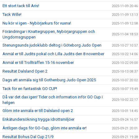
Ett stort tack till Aris!
2025-11-09 20:46
Tack Wille!
2025-11-09 13:13
Nu kör vi igen - Nybörjarkurs för vuxna!
2025-11-09 12:58
Förändringar i Knattegruppen, Nybörjargruppen och
2025-11-04 18:53
Ungdomsgruppen
Stenungsunds judoklubb deltog i Göteborg Judo Open
2025-10-27 10:57
Anmäl er till Judits pokal och Lilla Judits den 8 november
2025-10-22 14:06
Anmäl er till Trollträffen 15-16 november
2025-10-22 09:00
Resultat Dalsland Open 2
2025-10-13 08:37
Dags att anmäla sig till Gothenburg Judo Open 2025
2025-10-07 20:02
Tack för en fantastisk GO CUP!
2025-10-07 19:49
Då var det dax igen! Tider och information inför GO Cup i
2025-10-02 22:17
helgen
Glöm inte anmäla er till Dalsland open 2
2025-10-01 14:45
Enkätundersökning trygga idrottsmiljöer
2025-09-24 16:57
Äntligen dags för GO-Cup, glöm inte anmäla er!
2025-09-21 20:01
Resultat Bohus Dal Cup 21/9
2025-09-21 19:38