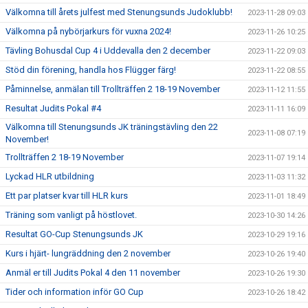
Välkomna till årets julfest med Stenungsunds Judoklubb!
2023-11-28 09:03
Välkomna på nybörjarkurs för vuxna 2024!
2023-11-26 10:25
Tävling Bohusdal Cup 4 i Uddevalla den 2 december
2023-11-22 09:03
Stöd din förening, handla hos Flügger färg!
2023-11-22 08:55
Påminnelse, anmälan till Trollträffen 2 18-19 November
2023-11-12 11:55
Resultat Judits Pokal #4
2023-11-11 16:09
Välkomna till Stenungsunds JK träningstävling den 22
2023-11-08 07:19
November!
Trollträffen 2 18-19 November
2023-11-07 19:14
Lyckad HLR utbildning
2023-11-03 11:32
Ett par platser kvar till HLR kurs
2023-11-01 18:49
Träning som vanligt på höstlovet.
2023-10-30 14:26
Resultat GO-Cup Stenungsunds JK
2023-10-29 19:16
Kurs i hjärt- lungräddning den 2 november
2023-10-26 19:40
Anmäl er till Judits Pokal 4 den 11 november
2023-10-26 19:30
Tider och information inför GO Cup
2023-10-26 18:42