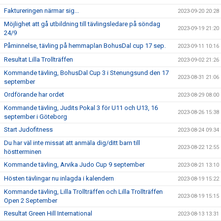
Faktureringen närmar sig...
2023-09-20 20:28
Möjlighet att gå utbildning till tävlingsledare på söndag
2023-09-19 21:20
24/9
Påminnelse, tävling på hemmaplan BohusDal cup 17 sep.
2023-09-11 10:16
Resultat Lilla Trollträffen
2023-09-02 21:26
Kommande tävling, BohusDal Cup 3 i Stenungsund den 17
2023-08-31 21:06
september
Ordförande har ordet
2023-08-29 08:00
Kommande tävling, Judits Pokal 3 för U11 och U13, 16
2023-08-26 15:38
september i Göteborg
Start Judofitness
2023-08-24 09:34
Du har väl inte missat att anmäla dig/ditt barn till
2023-08-22 12:55
höstterminen
Kommande tävling, Arvika Judo Cup 9 september
2023-08-21 13:10
Hösten tävlingar nu inlagda i kalendern
2023-08-19 15:22
Kommande tävling, Lilla Trollträffen och Lilla Trollträffen
2023-08-19 15:15
Open 2 September
Resultat Green Hill International
2023-08-13 13:31