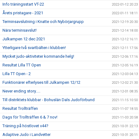
Info träningsstart VT-22
2022-01-12 20:23
Årets pristagare - 2021
2022-01-11 18:11
Terminsavslutning i Knatte och Nybörjargrupp
2021-12-19 20:30
Nära terminsavslut!
2021-12-14 18:00
Julkampen 12 dec 2021
2021-12-12 16:11
Ytterligare två svartbälten i klubben!
2021-12-11 17:56
Mycket judo-aktiviteter kommande helg!
2021-12-06 17:16
Resultat Lilla TT Open
2021-12-05 16:19
Lilla TT Open - 2
2021-12-03 04:13
Funktionärer efterlyses till Julkampen 12/12
2021-12-02 21:30
Never ending story.....
2021-12-01 08:35
Till distriktets klubbar - Bohuslän Dals Judoförbund
2021-11-15 10:50
Resultat Trollträffen
2021-11-07 18:55
Dags för Trollträffen 6 & 7 nov!
2021-11-03 20:58
Träning på höstlovet v44?
2021-10-31 22:13
Adaptive Judo i Landvetter
2021-10-31 20:11