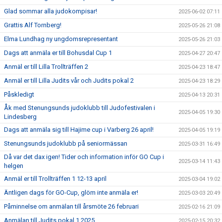
Glad sommar alla judokompisar!
2025-06-02 07:11
Grattis Alf Tornberg!
2025-05-26 21:08
Elma Lundhag ny ungdomsrepresentant
2025-05-26 21:03
Dags att anmäla er till Bohusdal Cup 1
2025-04-27 20:47
Anmäl er till Lilla Trollträffen 2
2025-04-23 18:47
Anmäl er till Lilla Judits vår och Judits pokal 2
2025-04-23 18:29
Påskledigt
2025-04-13 20:31
Åk med Stenungsunds judoklubb till Judofestivalen i
2025-04-05 19:30
Lindesberg
Dags att anmäla sig till Hajime cup i Varberg 26 april!
2025-04-05 19:19
Stenungsunds judoklubb på seniormässan
2025-03-31 16:49
Då var det dax igen! Tider och information inför GO Cup i
2025-03-14 11:43
helgen
Anmäl er till Trollträffen 1 12-13 april
2025-03-04 19:02
Äntligen dags för GO-Cup, glöm inte anmäla er!
2025-03-03 20:49
Påminnelse om anmälan till årsmöte 26 februari
2025-02-16 21:09
Anmälan till Judits pokal 1 2025
2025-02-15 20:32