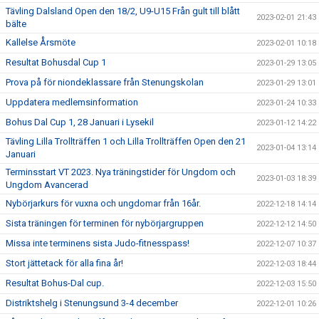
Tävling Dalsland Open den 18/2, U9-U15 Från gult till blått
2023-02-01 21:43
bälte
Kallelse Årsmöte
2023-02-01 10:18
Resultat Bohusdal Cup 1
2023-01-29 13:05
Prova på för niondeklassare från Stenungskolan
2023-01-29 13:01
Uppdatera medlemsinformation
2023-01-24 10:33
Bohus Dal Cup 1, 28 Januari i Lysekil
2023-01-12 14:22
Tävling Lilla Trollträffen 1 och Lilla Trollträffen Open den 21
2023-01-04 13:14
Januari
Terminsstart VT 2023. Nya träningstider för Ungdom och
2023-01-03 18:39
Ungdom Avancerad
Nybörjarkurs för vuxna och ungdomar från 16år.
2022-12-18 14:14
Sista träningen för terminen för nybörjargruppen
2022-12-12 14:50
Missa inte terminens sista Judo-fitnesspass!
2022-12-07 10:37
Stort jättetack för alla fina år!
2022-12-03 18:44
Resultat Bohus-Dal cup.
2022-12-03 15:50
Distriktshelg i Stenungsund 3-4 december
2022-12-01 10:26