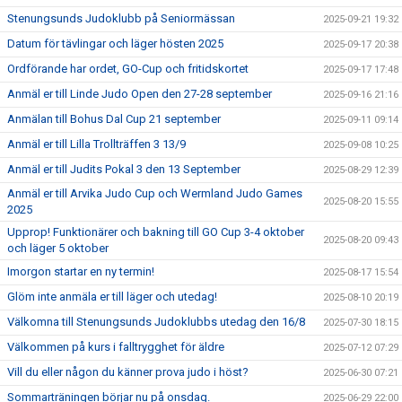
Stenungsunds Judoklubb på Seniormässan
2025-09-21 19:32
Datum för tävlingar och läger hösten 2025
2025-09-17 20:38
Ordförande har ordet, GO-Cup och fritidskortet
2025-09-17 17:48
Anmäl er till Linde Judo Open den 27-28 september
2025-09-16 21:16
Anmälan till Bohus Dal Cup 21 september
2025-09-11 09:14
Anmäl er till Lilla Trollträffen 3 13/9
2025-09-08 10:25
Anmäl er till Judits Pokal 3 den 13 September
2025-08-29 12:39
Anmäl er till Arvika Judo Cup och Wermland Judo Games
2025-08-20 15:55
2025
Upprop! Funktionärer och bakning till GO Cup 3-4 oktober
2025-08-20 09:43
och läger 5 oktober
Imorgon startar en ny termin!
2025-08-17 15:54
Glöm inte anmäla er till läger och utedag!
2025-08-10 20:19
Välkomna till Stenungsunds Judoklubbs utedag den 16/8
2025-07-30 18:15
Välkommen på kurs i falltrygghet för äldre
2025-07-12 07:29
Vill du eller någon du känner prova judo i höst?
2025-06-30 07:21
Sommarträningen börjar nu på onsdag.
2025-06-29 22:00