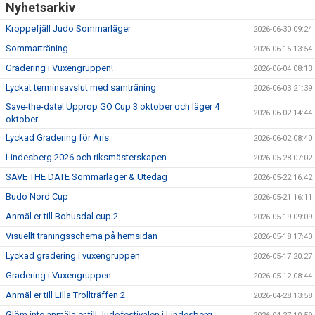
Nyhetsarkiv
Kroppefjäll Judo Sommarläger
2026-06-30 09:24
Sommarträning
2026-06-15 13:54
Gradering i Vuxengruppen!
2026-06-04 08:13
Lyckat terminsavslut med samträning
2026-06-03 21:39
Save-the-date! Upprop GO Cup 3 oktober och läger 4
2026-06-02 14:44
oktober
Lyckad Gradering för Aris
2026-06-02 08:40
Lindesberg 2026 och riksmästerskapen
2026-05-28 07:02
SAVE THE DATE Sommarläger & Utedag
2026-05-22 16:42
Budo Nord Cup
2026-05-21 16:11
Anmäl er till Bohusdal cup 2
2026-05-19 09:09
Visuellt träningsschema på hemsidan
2026-05-18 17:40
Lyckad gradering i vuxengruppen
2026-05-17 20:27
Gradering i Vuxengruppen
2026-05-12 08:44
Anmäl er till Lilla Trollträffen 2
2026-04-28 13:58
Glöm inte anmäla er till Judofestivalen i Lindesberg