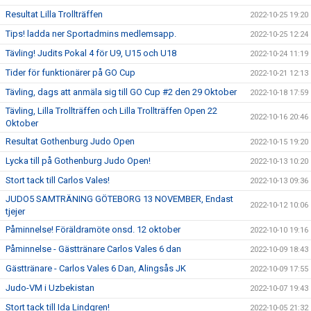
Resultat Lilla Trollträffen
2022-10-25 19:20
Tips! ladda ner Sportadmins medlemsapp.
2022-10-25 12:24
Tävling! Judits Pokal 4 för U9, U15 och U18
2022-10-24 11:19
Tider för funktionärer på GO Cup
2022-10-21 12:13
Tävling, dags att anmäla sig till GO Cup #2 den 29 Oktober
2022-10-18 17:59
Tävling, Lilla Trollträffen och Lilla Trollträffen Open 22
2022-10-16 20:46
Oktober
Resultat Gothenburg Judo Open
2022-10-15 19:20
Lycka till på Gothenburg Judo Open!
2022-10-13 10:20
Stort tack till Carlos Vales!
2022-10-13 09:36
JUDO5 SAMTRÄNING GÖTEBORG 13 NOVEMBER, Endast
2022-10-12 10:06
tjejer
Påminnelse! Föräldramöte onsd. 12 oktober
2022-10-10 19:16
Påminnelse - Gästtränare Carlos Vales 6 dan
2022-10-09 18:43
Gästtränare - Carlos Vales 6 Dan, Alingsås JK
2022-10-09 17:55
Judo-VM i Uzbekistan
2022-10-07 19:43
Stort tack till Ida Lindgren!
2022-10-05 21:32