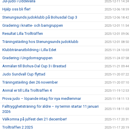
Jul-judo i Uddevalla
2025-12-11 14:24
Hjälp oss bli fler!
2025-12-06 18:59
Stenungsunds judoklubb på Bohusdal Cup 3
2025-12-06 18:42
Gradering i knatte- och barngruppen
2025-12-01 11:54
Resultat Lilla Trollträffen
2025-12-01 09:06
Träningstävling hos Stenungsunds judoklubb
2025-12-01 08:50
Klubbtränarutbildning i Lilla Edet
2025-11-24 10:03
Gradering i Ungdomsgruppen
2025-11-24 07:58
Anmälan till Bohus-Dal Cup 3 i Brastad
2025-11-21 09:44
Judo Sundvall Cup flyttad
2025-11-20 07:22
Träningstävling den 26 november
2025-11-20 07:10
Anmäl er till Lilla Trollträffen 4
2025-11-19 12:53
Prova judo – löpande intag för nya medlemmar
2025-11-18 11:13
Falltrygghetsträning för äldre – ny termin startar 11 januari
2025-11-18 11:03
2026
Välkomna på julfest den 21 december!
2025-11-17 20:31
Trollträffen 2 2025
2025-11-17 20:19