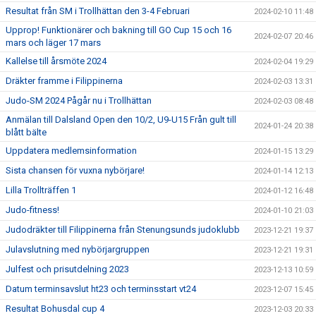
Resultat från SM i Trollhättan den 3-4 Februari
2024-02-10 11:48
Upprop! Funktionärer och bakning till GO Cup 15 och 16
2024-02-07 20:46
mars och läger 17 mars
Kallelse till årsmöte 2024
2024-02-04 19:29
Dräkter framme i Filippinerna
2024-02-03 13:31
Judo-SM 2024 Pågår nu i Trollhättan
2024-02-03 08:48
Anmälan till Dalsland Open den 10/2, U9-U15 Från gult till
2024-01-24 20:38
blått bälte
Uppdatera medlemsinformation
2024-01-15 13:29
Sista chansen för vuxna nybörjare!
2024-01-14 12:13
Lilla Trollträffen 1
2024-01-12 16:48
Judo-fitness!
2024-01-10 21:03
Judodräkter till Filippinerna från Stenungsunds judoklubb
2023-12-21 19:37
Julavslutning med nybörjargruppen
2023-12-21 19:31
Julfest och prisutdelning 2023
2023-12-13 10:59
Datum terminsavslut ht23 och terminsstart vt24
2023-12-07 15:45
Resultat Bohusdal cup 4
2023-12-03 20:33