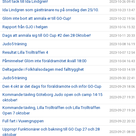
Stort tack till Ida Lindgren!
2023-10-26 09:45
Ida Lindgren som gästtränare nu på onsdag den 25/10.
2023-10-23 13:47
Glöm inte bort att anmäla er till GO-Cup!
2023-10-22 19:56
Rapport från GJO i helgen
2023-10-16 15:32
Dags att anmäla sig till GO Cup #2 den 28 Oktober!
2023-10-11 20:33
Judo5 träning
2023-10-08 16:19
Resultat Lilla Trollträffen 4
2023-10-07 12:54
Påminnelse! Glöm inte föräldramötet ikväll 18:00
2023-10-04 16:43
Deltagande i Folkhälsodagen med falltrygghet
2023-10-03 14:59
Judo5-träning
2023-09-30 22:41
Den 4 okt är det dags för föräldramöte och inför GO-Cup
2023-09-29 18:06
Kommande tävling Göteborg Judo open och camp 14-15
2023-09-27 19:31
oktober!
Kommande tävling, Lilla Trollträffen och Lilla Trollträffen
2023-09-27 19:24
Open 7 oktober
Full fart i Vuxengruppen
2023-09-22 20:32
Upprop! Funktionärer och bakning till GO Cup 27 och 28
2023-09-21 08:00
oktober