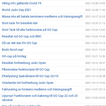
Viktig info gällande Covid-19
2021-10-28 19:02
World Judo Day 2021
2021-10-28 11:45
Missa inte att betala terminens medlems och träningsavgift
2021-10-27 22:53
Stort tack för besöket Ida!
2021-10-25 21:12
Stort Tack till alla funktionärer på GO Cup
2021-10-24 12:42
Resultat vid GO-cup och BNC
2021-10-23 19:49
Då var det dax för GO Cup
2021-10-22 15:12
Budo Nord cup!
2021-10-21 13:24
GO-cup på lördag
2021-10-21 12:30
Resultat Gothenburg Judo Open
2021-10-16 18:57
Påminnelse funktionärer till GO Cup
2021-10-13 20:49
Efterlysning Sjukvårdare till GO Cup 23/10
2021-10-13 20:28
4 tävlande vid Gothenburg Judo Open.
2021-10-13 19:55
Fakturering av höstens medlems och träningsavgift
2021-10-07 20:13
Upprop! Funktionärer och bakning till GO Cup 22 och 23
2021-10-05 20:50
oktober