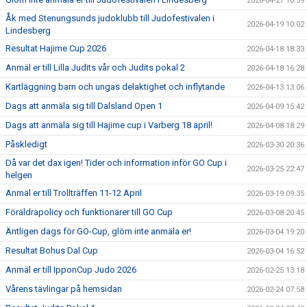
2026-04-27 10:59
Åk med Stenungsunds judoklubb till Judofestivalen i
2026-04-19 10:02
Lindesberg
Resultat Hajime Cup 2026
2026-04-18 18:33
Anmäl er till Lilla Judits vår och Judits pokal 2
2026-04-18 16:28
Kartläggning barn och ungas delaktighet och inflytande
2026-04-13 13:06
Dags att anmäla sig till Dalsland Open 1
2026-04-09 15:42
Dags att anmäla sig till Hajime cup i Varberg 18 april!
2026-04-08 18:29
Påskledigt
2026-03-30 20:36
Då var det dax igen! Tider och information inför GO Cup i
2026-03-25 22:47
helgen
Anmäl er till Trollträffen 11-12 April
2026-03-19 09:35
Föräldrapolicy och funktionärer till GO Cup
2026-03-08 20:45
Äntligen dags för GO-Cup, glöm inte anmäla er!
2026-03-04 19:20
Resultat Bohus Dal Cup
2026-03-04 16:52
Anmäl er till IpponCup Judo 2026
2026-02-25 13:18
Vårens tävlingar på hemsidan
2026-02-24 07:58