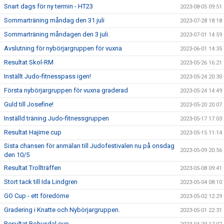
Snart dags för ny termin - HT23
2023-08-05 09:51
Sommarträning måndag den 31 juli
2023-07-28 18:18
Sommarträning måndagen den 3 juli.
2023-07-01 14:59
Avslutning för nybörjargruppen för vuxna
2023-06-01 14:35
Resultat Skol-RM
2023-05-26 16:21
Inställt Judo-fitnesspass igen!
2023-05-24 20:30
Första nybörjargruppen för vuxna graderad
2023-05-24 14:49
Guld till Josefine!
2023-05-20 20:07
Inställd träning Judo-fitnessgruppen
2023-05-17 17:03
Resultat Hajime cup
2023-05-15 11:14
Sista chansen för anmälan till Judofestivalen nu på onsdag
2023-05-09 20:56
den 10/5
Resultat Trollträffen
2023-05-08 09:41
Stort tack till Ida Lindgren
2023-05-04 08:10
GO Cup - ett föredöme
2023-05-02 12:29
Gradering i Knatte och Nybörjargruppen.
2023-05-01 22:31
Resultat Bohusdal cup.