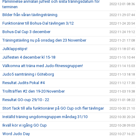
Påminnelse anmälan julfest och sista träningsdatum för
2022-12-01 08:36
terminen
Bilder från våran tävlingsträning.
2022-11-29 07:44
Funktionärer till Bohus-Dal tävlingen 3/12
2022-11-24 20:54
Bohus-Dal Cup 3 december
2022-11-24 19:12
Träningstävling nu på onsdag den 23 November
2022-11-21 17:08
Julklappstips!
2022-11-18 07:45
Julfesten 4 december kl 15-18
2022-11-15 10:44
Välkomna att träna med Judo-fitnessgruppen!
2022-11-14 15:03
Judo5 samträning i Göteborg
2022-11-13 18:18
Resultat Judits Pokal #4
2022-11-12 17:30
Trollträffen #2 den 19-20 November
2022-11-03 19:38
Resultat GO-cup 29/10 - 22
2022-11-01 08:22
Stort Tack till alla funktionärer på GO Cup och fler tävlingar
2022-10-30 21:10
Inställd träning ungdomsgruppen måndag 31/10
2022-10-30 20:24
Ikväll kör vi igång GO Cup
2022-10-28 09:03
Word Judo Day
2022-10-27 16:21