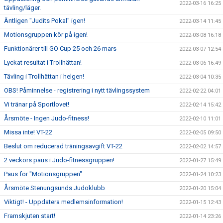
2022-03-16 16:25
tävling/läger.
Äntligen "Judits Pokal" igen!
2022-03-14 11:45
Motionsgruppen kör på igen!
2022-03-08 16:18
Funktionärer till GO Cup 25 och 26 mars
2022-03-07 12:54
Lyckat resultat i Trollhättan!
2022-03-06 16:49
Tävling i Trollhättan i helgen!
2022-03-04 10:35
OBS! Påminnelse - registrering i nytt tävlingssystem
2022-02-22 04:01
Vi tränar på Sportlovet!
2022-02-14 15:42
Årsmöte - Ingen Judo-fitness!
2022-02-10 11:01
Missa inte! VT-22
2022-02-05 09:50
Beslut om reducerad träningsavgift VT-22
2022-02-02 14:57
2 veckors paus i Judo-fitnessgruppen!
2022-01-27 15:49
Paus för "Motionsgruppen"
2022-01-24 10:23
Årsmöte Stenungsunds Judoklubb
2022-01-20 15:04
Viktigt! - Uppdatera medlemsinformation!
2022-01-15 12:43
Framskjuten start!
2022-01-14 23:26