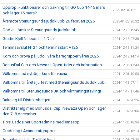
Upprop! Funktionärer och bakning till GO Cup 14-15 mars
2025-02-04 15:11
och läger 16 mars?
Årsmöte Stenungsunds judoklubb 26 februari 2025
2025-01-28 20:32
God Jul önskar Stenungsunds judoklubb
2024-12-19 19:45
Grattis Kjell Nilsson till 2 Dan!
2024-12-16 07:38
Terminsavslut HT24 och terminsstart VT25
2024-12-15 11:24
Kom och prova på judo i våra barngrupper våren 2025
2024-12-12 14:14
BohusDal Cup och Newaza Open: tider och information
2024-12-06 11:43
Välkomna på nybörjarkurs för vuxna
2024-12-01 10:53
Välkomna till årets julfest med Stenungsunds Judoklubb!
2024-11-18 07:11
Välkomna till Stenungsunds JK och vår träningstävling!
2024-11-17 17:46
Bakning till Distriktshelgen
2024-11-07 20:26
Distriktshelg med Bohusdal Cup, Newaza Open och läger
2024-11-07 20:06
den 7- 8 december
Tips! Ladda ner Sportadmins medlemsapp
2024-11-06 18:34
Gradering i Avanceratgruppen
2024-11-06 18:13
Anmälan till Lilla Trollträffen 4
2024-11-05 07:23