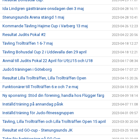
2023-04-29 17:07
Ida Lindgren gästtränare onsdagen den 3 maj
2023-04-28 16:11
Stenungsunds Arena stängd 1 maj
2023-04-28 10:41
Kommande Tävling Hajime Cup i Varberg 13 maj
2023-04-26 12:23
Resultat Judits Pokal #2
2023-04-22 20:56
Tävling Trollträffen 1 6-7 maj
2023-04-18 12:27
Tävling Bohusdal Cup 2 i Uddevalla den 29 april
2023-04-18 12:21
Anmäl till Judits Pokal 22 April för U9,U15 och U18
2023-04-17 08:34
Judo5 träningen i Göteborg
2023-04-17 07:27
Resultat Lilla Trollträffen, Lilla Trollträffen Open
2023-04-15 20:26
Funktionärer till Trollträffen 6:e och 7:e maj
2023-04-13 20:39
Ny sponsring: Stöd din förening, handla hos Flügger färg
2023-04-09 18:14
Inställd träning på annandag påsk
2023-04-07 11:08
Inställd träning för Judo-fitnessgruppen
2023-04-01 09:57
Tävling, Lilla Trollträffen och Lilla Trollträffen Open 15 april
2023-03-30 20:04
Resultat vid GO-cup - Stenungsunds JK
2023-03-25 18:58
Tider för funktionärer på GO Cup