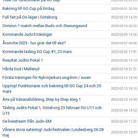
2023-03-22 22:03
Bakning till GO Cup på lördag
2023-03-21 20:09
Full fart på On-läger i Göteborg
2023-03-19 14:29
Division 1 match mellan Budo och Stenungsund
2023-03-14 20:55
Kommande Judo5 träningar
2023-03-09 19:56
Årsmöte 2023 - hur gick det till slut?
2023-03-07 09:00
Kommande tävling GO Cup #1, 25 mars
2023-03-05 17:31
Resultat Judits Pokal 1
2023-02-26 15:14
Hårda bud i Mellerud
2023-02-18 21:21
Första träningen för Nybörjarkurs ungdom / vuxen
2023-02-16 14:24
Upprop! Funktionärer och bakning till GO Cup 24 och 25
2023-02-15 19:10
mars
Aris på tränarutbildning, Step by Step steg 1
2023-02-13 10:50
Tävling Judits Pokal 1, Göteborg 25 februari för U11 och
2023-02-08 14:52
U13
Se livestream från Judo-SM
2023-02-04 11:21
Vårens stora satsning! Judofestivalen i Lindesberg 26-28
2023-02-02 10:29
maj