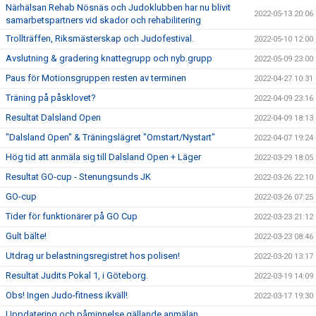
Närhälsan Rehab Nösnäs och Judoklubben har nu blivit
2022-05-13 20:06
samarbetspartners vid skador och rehabilitering
Trollträffen, Riksmästerskap och Judofestival.
2022-05-10 12:00
Avslutning & gradering knattegrupp och nyb.grupp
2022-05-09 23:00
Paus för Motionsgruppen resten av terminen
2022-04-27 10:31
Träning på påsklovet?
2022-04-09 23:16
Resultat Dalsland Open
2022-04-09 18:13
"Dalsland Open" & Träningslägret "Omstart/Nystart"
2022-04-07 19:24
Hög tid att anmäla sig till Dalsland Open + Läger
2022-03-29 18:05
Resultat GO-cup - Stenungsunds JK
2022-03-26 22:10
GO-cup
2022-03-26 07:25
Tider för funktionärer på GO Cup
2022-03-23 21:12
Gult bälte!
2022-03-23 08:46
Utdrag ur belastningsregistret hos polisen!
2022-03-20 13:17
Resultat Judits Pokal 1, i Göteborg.
2022-03-19 14:09
Obs! Ingen Judo-fitness ikväll!
2022-03-17 19:30
Uppdatering och påminnelse gällande anmälan