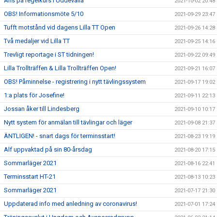
Aris på regelkurs i Uddevalla
2021-10-02 20:48
OBS! Informationsmöte 5/10
2021-09-29 23:47
Tufft motstånd vid dagens Lilla TT Open
2021-09-26 14:28
Två medaljer vid Lilla TT
2021-09-25 14:16
Trevligt reportage i ST tidningen!
2021-09-22 09:49
Lilla Trollträffen & Lilla Trollträffen Open!
2021-09-21 16:07
OBS! Påminnelse - registrering i nytt tävlingssystem
2021-09-17 19:02
1:a plats för Josefine!
2021-09-11 22:13
Jossan åker till Lindesberg
2021-09-10 10:17
Nytt system för anmälan till tävlingar och läger
2021-09-08 21:37
ÄNTLIGEN! - snart dags för terminsstart!
2021-08-23 19:19
Alf uppvaktad på sin 80-årsdag
2021-08-20 17:15
Sommarläger 2021
2021-08-16 22:41
Terminsstart HT-21
2021-08-13 10:23
Sommarläger 2021
2021-07-17 21:30
Uppdaterad info med anledning av coronavirus!
2021-07-01 17:24