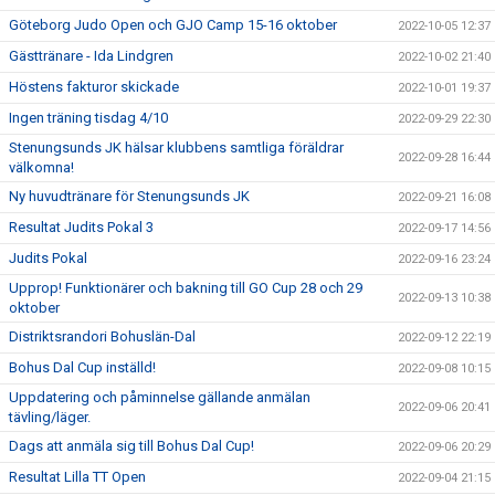
Göteborg Judo Open och GJO Camp 15-16 oktober
2022-10-05 12:37
Gästtränare - Ida Lindgren
2022-10-02 21:40
Höstens fakturor skickade
2022-10-01 19:37
Ingen träning tisdag 4/10
2022-09-29 22:30
Stenungsunds JK hälsar klubbens samtliga föräldrar
2022-09-28 16:44
välkomna!
Ny huvudtränare för Stenungsunds JK
2022-09-21 16:08
Resultat Judits Pokal 3
2022-09-17 14:56
Judits Pokal
2022-09-16 23:24
Upprop! Funktionärer och bakning till GO Cup 28 och 29
2022-09-13 10:38
oktober
Distriktsrandori Bohuslän-Dal
2022-09-12 22:19
Bohus Dal Cup inställd!
2022-09-08 10:15
Uppdatering och påminnelse gällande anmälan
2022-09-06 20:41
tävling/läger.
Dags att anmäla sig till Bohus Dal Cup!
2022-09-06 20:29
Resultat Lilla TT Open
2022-09-04 21:15