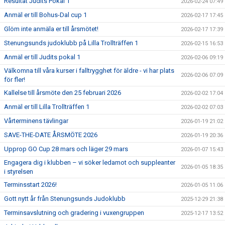
Resultat Judits Pokal 1
2026-02-24 07:49
Anmäl er till Bohus-Dal cup 1
2026-02-17 17:45
Glöm inte anmäla er till årsmötet!
2026-02-17 17:39
Stenungsunds judoklubb på Lilla Trollträffen 1
2026-02-15 16:53
Anmäl er till Judits pokal 1
2026-02-06 09:19
Välkomna till våra kurser i falltrygghet för äldre - vi har plats
2026-02-06 07:09
för fler!
Kallelse till årsmöte den 25 februari 2026
2026-02-02 17:04
Anmäl er till Lilla Trollträffen 1
2026-02-02 07:03
Vårterminens tävlingar
2026-01-19 21:02
SAVE-THE-DATE ÅRSMÖTE 2026
2026-01-19 20:36
Upprop GO Cup 28 mars och läger 29 mars
2026-01-07 15:43
Engagera dig i klubben – vi söker ledamot och suppleanter
2026-01-05 18:35
i styrelsen
Terminsstart 2026!
2026-01-05 11:06
Gott nytt år från Stenungsunds Judoklubb
2025-12-29 21:38
Terminsavslutning och gradering i vuxengruppen
2025-12-17 13:52