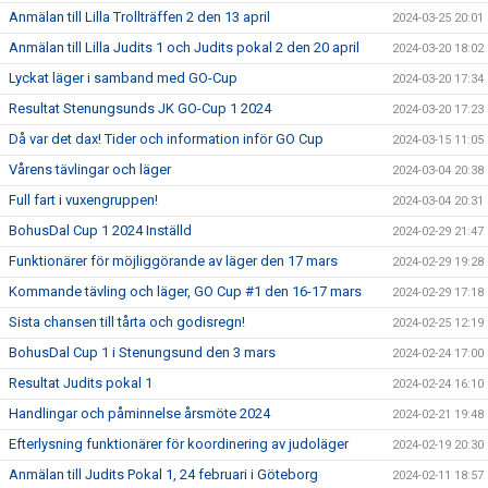
Anmälan till Lilla Trollträffen 2 den 13 april
2024-03-25 20:01
Anmälan till Lilla Judits 1 och Judits pokal 2 den 20 april
2024-03-20 18:02
Lyckat läger i samband med GO-Cup
2024-03-20 17:34
Resultat Stenungsunds JK GO-Cup 1 2024
2024-03-20 17:23
Då var det dax! Tider och information inför GO Cup
2024-03-15 11:05
Vårens tävlingar och läger
2024-03-04 20:38
Full fart i vuxengruppen!
2024-03-04 20:31
BohusDal Cup 1 2024 Inställd
2024-02-29 21:47
Funktionärer för möjliggörande av läger den 17 mars
2024-02-29 19:28
Kommande tävling och läger, GO Cup #1 den 16-17 mars
2024-02-29 17:18
Sista chansen till tårta och godisregn!
2024-02-25 12:19
BohusDal Cup 1 i Stenungsund den 3 mars
2024-02-24 17:00
Resultat Judits pokal 1
2024-02-24 16:10
Handlingar och påminnelse årsmöte 2024
2024-02-21 19:48
Efterlysning funktionärer för koordinering av judoläger
2024-02-19 20:30
Anmälan till Judits Pokal 1, 24 februari i Göteborg
2024-02-11 18:57