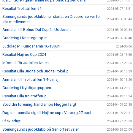
Ida Lindgren gästtränare nu på onsdag den 8 maj
2024-05-07 14:01
Resultat Trollträffen #1
2024-05-07 13:51
Stenungsunds judoklubb har startat en Discord-server för
2024-05-06 09:43
alla medlemmar!
Anmälan till Bohus-Dal Cup 2 i Uddevalla
2024-05-06 09:34
Gradering i Knattegruppen
2024-05-06 07:40
Judoläger i Kungshamn 16-18 juni
2024-05-06
Resultat Hajime Cup 2024
2024-05-03 13:50
Infomail för Judofestivalen
2024-04-27 20:55
Resultat Lilla Judits och Judits Pokal 2
2024-04-20 16:29
Anmälan till Trollträffen 1 4-5 maj
2024-04-20 16:20
Gradering i Nybörjargruppen
2024-04-14 20:11
Resultat Lilla trollträffen 2
2024-04-13 15:14
Stöd din förening, handla hos Flügger färg!
2024-04-09 20:38
Dags att anmäla sig till Hajime cup i Varberg 27 april
2024-04-09 20:31
Påskledigt!
2024-03-27 23:13
Stenungsunds judoklubb på Seniorfestivalen
2024-03-25 20:09