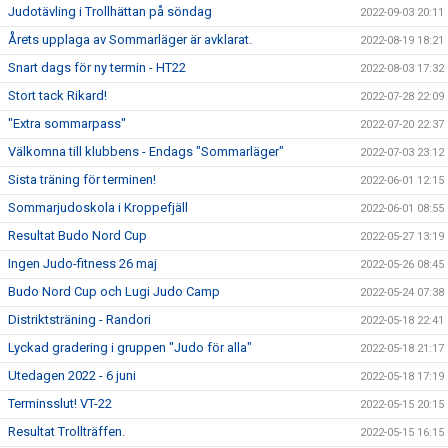
Judotävling i Trollhättan på söndag
2022-09-03 20:11
Årets upplaga av Sommarläger är avklarat.
2022-08-19 18:21
Snart dags för ny termin - HT22
2022-08-03 17:32
Stort tack Rikard!
2022-07-28 22:09
"Extra sommarpass"
2022-07-20 22:37
Välkomna till klubbens - Endags "Sommarläger"
2022-07-03 23:12
Sista träning för terminen!
2022-06-01 12:15
Sommarjudoskola i Kroppefjäll
2022-06-01 08:55
Resultat Budo Nord Cup
2022-05-27 13:19
Ingen Judo-fitness 26 maj
2022-05-26 08:45
Budo Nord Cup och Lugi Judo Camp
2022-05-24 07:38
Distriktsträning - Randori
2022-05-18 22:41
Lyckad gradering i gruppen "Judo för alla"
2022-05-18 21:17
Utedagen 2022 - 6 juni
2022-05-18 17:19
Terminsslut! VT-22
2022-05-15 20:15
Resultat Trollträffen.
2022-05-15 16:15