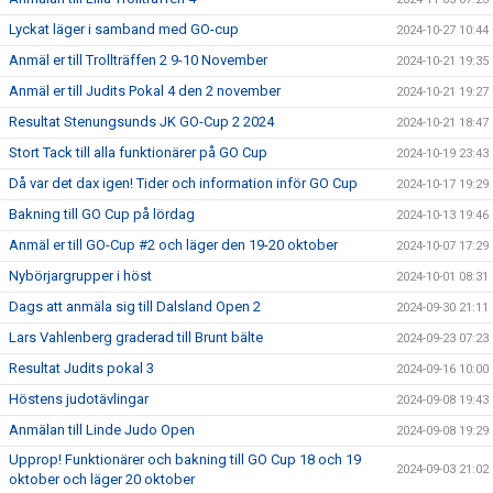
Lyckat läger i samband med GO-cup
2024-10-27 10:44
Anmäl er till Trollträffen 2 9-10 November
2024-10-21 19:35
Anmäl er till Judits Pokal 4 den 2 november
2024-10-21 19:27
Resultat Stenungsunds JK GO-Cup 2 2024
2024-10-21 18:47
Stort Tack till alla funktionärer på GO Cup
2024-10-19 23:43
Då var det dax igen! Tider och information inför GO Cup
2024-10-17 19:29
Bakning till GO Cup på lördag
2024-10-13 19:46
Anmäl er till GO-Cup #2 och läger den 19-20 oktober
2024-10-07 17:29
Nybörjargrupper i höst
2024-10-01 08:31
Dags att anmäla sig till Dalsland Open 2
2024-09-30 21:11
Lars Vahlenberg graderad till Brunt bälte
2024-09-23 07:23
Resultat Judits pokal 3
2024-09-16 10:00
Höstens judotävlingar
2024-09-08 19:43
Anmälan till Linde Judo Open
2024-09-08 19:29
Upprop! Funktionärer och bakning till GO Cup 18 och 19
2024-09-03 21:02
oktober och läger 20 oktober