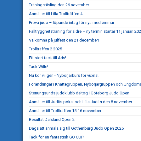
Träningstävling den 26 november
Anmäl er till Lilla Trollträffen 4
Prova judo – löpande intag för nya medlemmar
Falltrygghetsträning för äldre – ny termin startar 11 januari 20
Välkomna på julfest den 21 december!
Trollträffen 2 2025
Ett stort tack till Aris!
Tack Wille!
Nu kör vi igen - Nybörjarkurs för vuxna!
Förändringar i Knattegruppen, Nybörjargruppen och Ungdo
Stenungsunds judoklubb deltog i Göteborg Judo Open
Anmäl er till Judits pokal och Lilla Judits den 8 november
Anmäl er till Trollträffen 15-16 november
Resultat Dalsland Open 2
Dags att anmäla sig till Gothenburg Judo Open 2025
Tack för en fantastisk GO CUP!