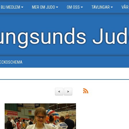
BLI MEDLEM
MER OM JUDO
OM OSS
TÄVLINGAR
VÅR
ungsunds Jud
ECKOSCHEMA
<
>