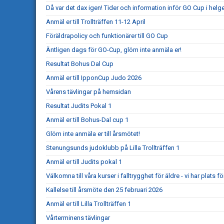
Då var det dax igen! Tider och information inför GO Cup i helg
Anmäl er till Trollträffen 11-12 April
Föräldrapolicy och funktionärer till GO Cup
Äntligen dags för GO-Cup, glöm inte anmäla er!
Resultat Bohus Dal Cup
Anmäl er till IpponCup Judo 2026
Vårens tävlingar på hemsidan
Resultat Judits Pokal 1
Anmäl er till Bohus-Dal cup 1
Glöm inte anmäla er till årsmötet!
Stenungsunds judoklubb på Lilla Trollträffen 1
Anmäl er till Judits pokal 1
Välkomna till våra kurser i falltrygghet för äldre - vi har plats för
Kallelse till årsmöte den 25 februari 2026
Anmäl er till Lilla Trollträffen 1
Vårterminens tävlingar