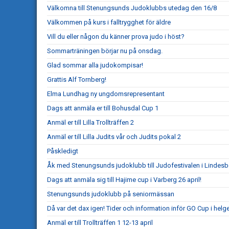
Välkomna till Stenungsunds Judoklubbs utedag den 16/8
Välkommen på kurs i falltrygghet för äldre
Vill du eller någon du känner prova judo i höst?
Sommarträningen börjar nu på onsdag.
Glad sommar alla judokompisar!
Grattis Alf Tornberg!
Elma Lundhag ny ungdomsrepresentant
Dags att anmäla er till Bohusdal Cup 1
Anmäl er till Lilla Trollträffen 2
Anmäl er till Lilla Judits vår och Judits pokal 2
Påskledigt
Åk med Stenungsunds judoklubb till Judofestivalen i Lindesb
Dags att anmäla sig till Hajime cup i Varberg 26 april!
Stenungsunds judoklubb på seniormässan
Då var det dax igen! Tider och information inför GO Cup i helg
Anmäl er till Trollträffen 1 12-13 april