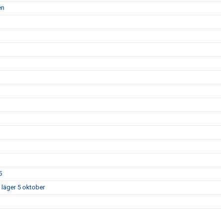
en
5
 läger 5 oktober