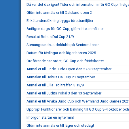
Då var det dax igen! Tider och information inför GO Cup i helg
Glöm inte anmäla er till Dalsland open 2
Enkätundersökning trygga idrottsmiljöer
Äntligen dags för GO-Cup, glöm inte anmäla er!
Resultat Bohus Dal Cup 21/9
Stenungsunds Judoklubb på Seniormässan
Datum för tävlingar och läger hösten 2025
Ordförande har ordet, GO-Cup och fritidskortet
Anmäl er till Linde Judo Open den 27-28 september
Anmälan till Bohus Dal Cup 21 september
Anmäl er till Lilla Trollträffen 3 13/9
Anmäl er till Judits Pokal 3 den 13 September
Anmäl er till Arvika Judo Cup och Wermland Judo Games 202
Upprop! Funktionärer och bakning till GO Cup 3-4 oktober och
Imorgon startar en ny termin!
Glöm inte anmäla er till läger och utedag!