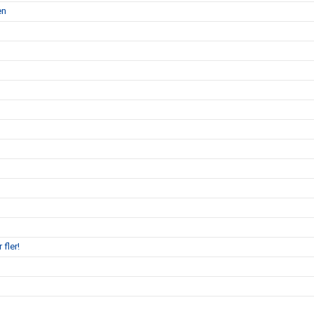
en
 fler!