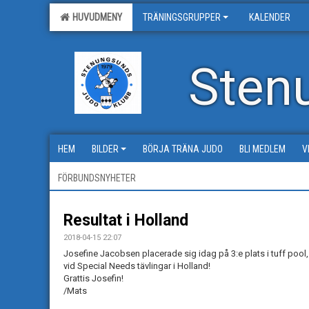
HUVUDMENY
TRÄNINGSGRUPPER
KALENDER
Sten
HEM
BILDER
BÖRJA TRÄNA JUDO
BLI MEDLEM
V
FÖRBUNDSNYHETER
Resultat i Holland
2018-04-15 22:07
Josefine Jacobsen placerade sig idag på 3:e plats i tuff pool,
vid Special Needs tävlingar i Holland!
Grattis Josefin!
/Mats