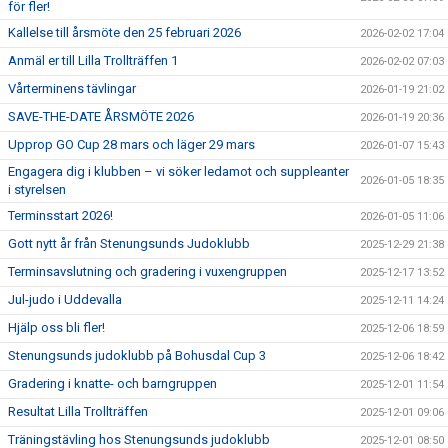
för fler!
Kallelse till årsmöte den 25 februari 2026
2026-02-02 17:04
Anmäl er till Lilla Trollträffen 1
2026-02-02 07:03
Vårterminens tävlingar
2026-01-19 21:02
SAVE-THE-DATE ÅRSMÖTE 2026
2026-01-19 20:36
Upprop GO Cup 28 mars och läger 29 mars
2026-01-07 15:43
Engagera dig i klubben – vi söker ledamot och suppleanter
2026-01-05 18:35
i styrelsen
Terminsstart 2026!
2026-01-05 11:06
Gott nytt år från Stenungsunds Judoklubb
2025-12-29 21:38
Terminsavslutning och gradering i vuxengruppen
2025-12-17 13:52
Jul-judo i Uddevalla
2025-12-11 14:24
Hjälp oss bli fler!
2025-12-06 18:59
Stenungsunds judoklubb på Bohusdal Cup 3
2025-12-06 18:42
Gradering i knatte- och barngruppen
2025-12-01 11:54
Resultat Lilla Trollträffen
2025-12-01 09:06
Träningstävling hos Stenungsunds judoklubb
2025-12-01 08:50