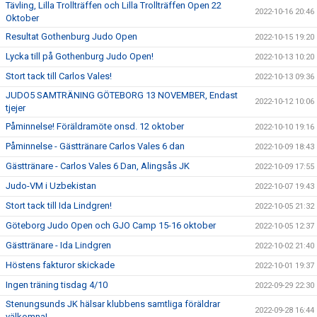
Tävling, Lilla Trollträffen och Lilla Trollträffen Open 22
2022-10-16 20:46
Oktober
Resultat Gothenburg Judo Open
2022-10-15 19:20
Lycka till på Gothenburg Judo Open!
2022-10-13 10:20
Stort tack till Carlos Vales!
2022-10-13 09:36
JUDO5 SAMTRÄNING GÖTEBORG 13 NOVEMBER, Endast
2022-10-12 10:06
tjejer
Påminnelse! Föräldramöte onsd. 12 oktober
2022-10-10 19:16
Påminnelse - Gästtränare Carlos Vales 6 dan
2022-10-09 18:43
Gästtränare - Carlos Vales 6 Dan, Alingsås JK
2022-10-09 17:55
Judo-VM i Uzbekistan
2022-10-07 19:43
Stort tack till Ida Lindgren!
2022-10-05 21:32
Göteborg Judo Open och GJO Camp 15-16 oktober
2022-10-05 12:37
Gästtränare - Ida Lindgren
2022-10-02 21:40
Höstens fakturor skickade
2022-10-01 19:37
Ingen träning tisdag 4/10
2022-09-29 22:30
Stenungsunds JK hälsar klubbens samtliga föräldrar
2022-09-28 16:44
välkomna!