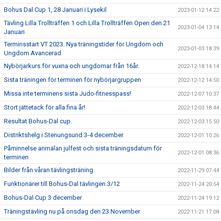
Bohus Dal Cup 1, 28 Januari i Lysekil
2023-01-12 14:22
Tävling Lilla Trollträffen 1 och Lilla Trollträffen Open den 21
2023-01-04 13:14
Januari
Terminsstart VT 2023. Nya träningstider för Ungdom och
2023-01-03 18:39
Ungdom Avancerad
Nybörjarkurs för vuxna och ungdomar från 16år.
2022-12-18 14:14
Sista träningen för terminen för nybörjargruppen
2022-12-12 14:50
Missa inte terminens sista Judo-fitnesspass!
2022-12-07 10:37
Stort jättetack för alla fina år!
2022-12-03 18:44
Resultat Bohus-Dal cup.
2022-12-03 15:50
Distriktshelg i Stenungsund 3-4 december
2022-12-01 10:26
Påminnelse anmälan julfest och sista träningsdatum för
2022-12-01 08:36
terminen
Bilder från våran tävlingsträning.
2022-11-29 07:44
Funktionärer till Bohus-Dal tävlingen 3/12
2022-11-24 20:54
Bohus-Dal Cup 3 december
2022-11-24 19:12
Träningstävling nu på onsdag den 23 November
2022-11-21 17:08