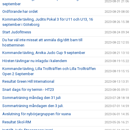
2023-08-31 21:06
september
Ordförande har ordet
2023-08-29 08:00
Kommande tävling, Judits Pokal 3 för U11 och U13, 16
2023-08-26 15:38
september i Göteborg
Start Judofitness
2023-08-24 09:34
Du har väl inte missat att anmäla dig/ditt barn till
2023-08-22 12:55
höstterminen
Kommande tävling, Arvika Judo Cup 9 september
2023-08-21 13:10
Hösten tävlingar nu inlagda i kalendern
2023-08-19 15:22
Kommande tävling, Lilla Trollträffen och Lilla Trollträffen
2023-08-19 15:15
Open 2 September
Resultat Green Hill International
2023-08-13 13:31
Snart dags för ny termin - HT23
2023-08-05 09:51
Sommarträning måndag den 31 juli
2023-07-28 18:18
Sommarträning måndagen den 3 juli.
2023-07-01 14:59
Avslutning för nybörjargruppen för vuxna
2023-06-01 14:35
Resultat Skol-RM
2023-05-26 16:21