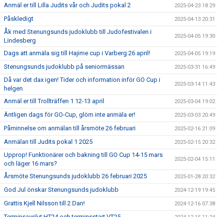
Anmäl er till Lilla Judits vår och Judits pokal 2
2025-04-23 18:29
Påskledigt
2025-04-13 20:31
Åk med Stenungsunds judoklubb till Judofestivalen i
2025-04-05 19:30
Lindesberg
Dags att anmäla sig till Hajime cup i Varberg 26 april!
2025-04-05 19:19
Stenungsunds judoklubb på seniormässan
2025-03-31 16:49
Då var det dax igen! Tider och information inför GO Cup i
2025-03-14 11:43
helgen
Anmäl er till Trollträffen 1 12-13 april
2025-03-04 19:02
Äntligen dags för GO-Cup, glöm inte anmäla er!
2025-03-03 20:49
Påminnelse om anmälan till årsmöte 26 februari
2025-02-16 21:09
Anmälan till Judits pokal 1 2025
2025-02-15 20:32
Upprop! Funktionärer och bakning till GO Cup 14-15 mars
2025-02-04 15:11
och läger 16 mars?
Årsmöte Stenungsunds judoklubb 26 februari 2025
2025-01-28 20:32
God Jul önskar Stenungsunds judoklubb
2024-12-19 19:45
Grattis Kjell Nilsson till 2 Dan!
2024-12-16 07:38
Terminsavslut HT24 och terminsstart VT25