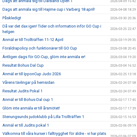
Dags att anmäla sig till Dalsland Open 1
2026-04-09 15:42
Dags att anmäla sig till Hajime cup i Varberg 18 april!
2026-04-08 18:29
Påskledigt
2026-03-30 20:36
Då var det dax igen! Tider och information inför GO Cup i
2026-03-25 22:47
helgen
Anmäl er till Trollträffen 11-12 April
2026-03-19 09:35
Föräldrapolicy och funktionärer till GO Cup
2026-03-08 20:45
Äntligen dags för GO-Cup, glöm inte anmäla er!
2026-03-04 19:20
Resultat Bohus Dal Cup
2026-03-04 16:52
Anmäl er till IpponCup Judo 2026
2026-02-25 13:18
Vårens tävlingar på hemsidan
2026-02-24 07:58
Resultat Judits Pokal 1
2026-02-24 07:49
Anmäl er till Bohus-Dal cup 1
2026-02-17 17:45
Glöm inte anmäla er till årsmötet!
2026-02-17 17:39
Stenungsunds judoklubb på Lilla Trollträffen 1
2026-02-15 16:53
Anmäl er till Judits pokal 1
2026-02-06 09:19
Välkomna till våra kurser i falltrygghet för äldre - vi har plats
2026-02-06 07:09