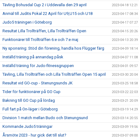
Tävling Bohusdal Cup 2 i Uddevalla den 29 april
2023-04-18 12:21
Anmäl till Judits Pokal 22 April för U9,U15 och U18
2023-04-17 08:34
Judo5 träningen i Göteborg
2023-04-17 07:27
Resultat Lilla Trollträffen, Lilla Trollträffen Open
2023-04-15 20:26
Funktionärer till Trollträffen 6:e och 7:e maj
2023-04-13 20:39
Ny sponsring: Stöd din förening, handla hos Flügger färg
2023-04-09 18:14
Inställd träning på annandag påsk
2023-04-07 11:08
Inställd träning för Judo-fitnessgruppen
2023-04-01 09:57
Tävling, Lilla Trollträffen och Lilla Trollträffen Open 15 april
2023-03-30 20:04
Resultat vid GO-cup - Stenungsunds JK
2023-03-25 18:58
Tider för funktionärer på GO Cup
2023-03-22 22:03
Bakning till GO Cup på lördag
2023-03-21 20:09
Full fart på On-läger i Göteborg
2023-03-19 14:29
Division 1 match mellan Budo och Stenungsund
2023-03-14 20:55
Kommande Judo5 träningar
2023-03-09 19:56
Årsmöte 2023 - hur gick det till slut?
2023-03-07 09:00