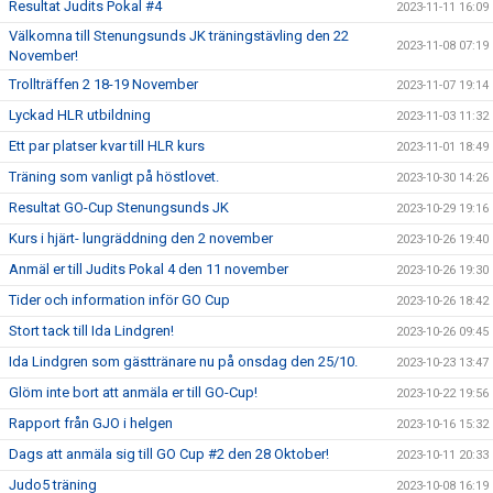
Resultat Judits Pokal #4
2023-11-11 16:09
Välkomna till Stenungsunds JK träningstävling den 22
2023-11-08 07:19
November!
Trollträffen 2 18-19 November
2023-11-07 19:14
Lyckad HLR utbildning
2023-11-03 11:32
Ett par platser kvar till HLR kurs
2023-11-01 18:49
Träning som vanligt på höstlovet.
2023-10-30 14:26
Resultat GO-Cup Stenungsunds JK
2023-10-29 19:16
Kurs i hjärt- lungräddning den 2 november
2023-10-26 19:40
Anmäl er till Judits Pokal 4 den 11 november
2023-10-26 19:30
Tider och information inför GO Cup
2023-10-26 18:42
Stort tack till Ida Lindgren!
2023-10-26 09:45
Ida Lindgren som gästtränare nu på onsdag den 25/10.
2023-10-23 13:47
Glöm inte bort att anmäla er till GO-Cup!
2023-10-22 19:56
Rapport från GJO i helgen
2023-10-16 15:32
Dags att anmäla sig till GO Cup #2 den 28 Oktober!
2023-10-11 20:33
Judo5 träning
2023-10-08 16:19