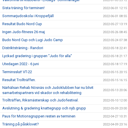
2022-07-03 23:12
Sista träning för terminen!
2022-06-01 12:15
Sommarjudoskola i Kroppefjäll
2022-06-01 08:55
Resultat Budo Nord Cup
2022-05-27 13:19
Ingen Judo-fitness 26 maj
2022-05-26 08:45
Budo Nord Cup och Lugi Judo Camp
2022-05-24 07:38
Distriktsträning - Randori
2022-05-18 22:41
Lyckad gradering i gruppen "Judo för alla"
2022-05-18 21:17
Utedagen 2022 - 6 juni
2022-05-18 17:19
Terminsslut! VT-22
2022-05-15 20:15
Resultat Trollträffen.
2022-05-15 16:15
Närhälsan Rehab Nösnäs och Judoklubben har nu blivit
2022-05-13 20:06
samarbetspartners vid skador och rehabilitering
Trollträffen, Riksmästerskap och Judofestival.
2022-05-10 12:00
Avslutning & gradering knattegrupp och nyb.grupp
2022-05-09 23:00
Paus för Motionsgruppen resten av terminen
2022-04-27 10:31
Träning på påsklovet?
2022-04-09 23:16