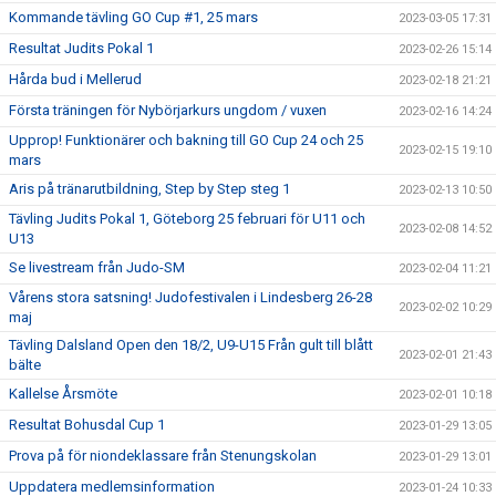
Kommande tävling GO Cup #1, 25 mars
2023-03-05 17:31
Resultat Judits Pokal 1
2023-02-26 15:14
Hårda bud i Mellerud
2023-02-18 21:21
Första träningen för Nybörjarkurs ungdom / vuxen
2023-02-16 14:24
Upprop! Funktionärer och bakning till GO Cup 24 och 25
2023-02-15 19:10
mars
Aris på tränarutbildning, Step by Step steg 1
2023-02-13 10:50
Tävling Judits Pokal 1, Göteborg 25 februari för U11 och
2023-02-08 14:52
U13
Se livestream från Judo-SM
2023-02-04 11:21
Vårens stora satsning! Judofestivalen i Lindesberg 26-28
2023-02-02 10:29
maj
Tävling Dalsland Open den 18/2, U9-U15 Från gult till blått
2023-02-01 21:43
bälte
Kallelse Årsmöte
2023-02-01 10:18
Resultat Bohusdal Cup 1
2023-01-29 13:05
Prova på för niondeklassare från Stenungskolan
2023-01-29 13:01
Uppdatera medlemsinformation
2023-01-24 10:33