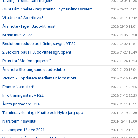
Tävling i Trollhättan i helgen!
2022-03-04 10:35
OBS! Påminnelse - registrering i nytt tävlingssystem
2022-02-22 04:01
Vi tränar på Sportlovet!
2022-02-14 15:42
Årsmöte - Ingen Judo-fitness!
2022-02-10 11:01
Missa inte! VT-22
2022-02-05 09:50
Beslut om reducerad träningsavgift VT-22
2022-02-02 14:57
2 veckors paus i Judo-fitnessgruppen!
2022-01-27 15:49
Paus för "Motionsgruppen"
2022-01-24 10:23
Årsmöte Stenungsunds Judoklubb
2022-01-20 15:04
Viktigt! - Uppdatera medlemsinformation!
2022-01-15 12:43
Framskjuten start!
2022-01-14 23:26
Info träningsstart VT-22
2022-01-12 20:23
Årets pristagare - 2021
2022-01-11 18:11
Terminsavslutning i Knatte och Nybörjargrupp
2021-12-19 20:30
Nära terminsavslut!
2021-12-14 18:00
Julkampen 12 dec 2021
2021-12-12 16:11