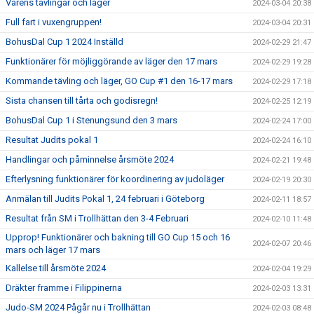
Vårens tävlingar och läger
2024-03-04 20:38
Full fart i vuxengruppen!
2024-03-04 20:31
BohusDal Cup 1 2024 Inställd
2024-02-29 21:47
Funktionärer för möjliggörande av läger den 17 mars
2024-02-29 19:28
Kommande tävling och läger, GO Cup #1 den 16-17 mars
2024-02-29 17:18
Sista chansen till tårta och godisregn!
2024-02-25 12:19
BohusDal Cup 1 i Stenungsund den 3 mars
2024-02-24 17:00
Resultat Judits pokal 1
2024-02-24 16:10
Handlingar och påminnelse årsmöte 2024
2024-02-21 19:48
Efterlysning funktionärer för koordinering av judoläger
2024-02-19 20:30
Anmälan till Judits Pokal 1, 24 februari i Göteborg
2024-02-11 18:57
Resultat från SM i Trollhättan den 3-4 Februari
2024-02-10 11:48
Upprop! Funktionärer och bakning till GO Cup 15 och 16
2024-02-07 20:46
mars och läger 17 mars
Kallelse till årsmöte 2024
2024-02-04 19:29
Dräkter framme i Filippinerna
2024-02-03 13:31
Judo-SM 2024 Pågår nu i Trollhättan
2024-02-03 08:48