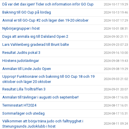
Då var det dax igen! Tider och information inför GO Cup
2024-10-17 19:29
Bakning till GO Cup på lördag
2024-10-13 19:46
Anmäl er till GO-Cup #2 och läger den 19-20 oktober
2024-10-07 17:29
Nybörjargrupper i höst
2024-10-01 08:31
Dags att anmäla sig till Dalsland Open 2
2024-09-30 21:11
Lars Vahlenberg graderad till Brunt bälte
2024-09-23 07:23
Resultat Judits pokal 3
2024-09-16 10:00
Höstens judotävlingar
2024-09-08 19:43
Anmälan till Linde Judo Open
2024-09-08 19:29
Upprop! Funktionärer och bakning till GO Cup 18 och 19
2024-09-03 21:02
oktober och läger 20 oktober
Resultat Lilla Trollträffen 3
2024-09-01 20:07
Anmälan till tävlingar i augusti och september!
2024-08-17 16:05
Terminsstart HT2024
2024-08-17 16:01
Sommarläger och utedag
2024-08-17 15:31
Välkommen att börja träna judo och falltrygghet i
2024-08-11 09:24
Stenungsunds Judoklubb i höst