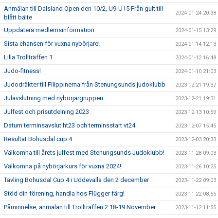
Anmälan till Dalsland Open den 10/2, U9-U15 Från gult till
2024-01-24 20:38
blått bälte
Uppdatera medlemsinformation
2024-01-15 13:29
Sista chansen för vuxna nybörjare!
2024-01-14 12:13
Lilla Trollträffen 1
2024-01-12 16:48
Judo-fitness!
2024-01-10 21:03
Judodräkter till Filippinerna från Stenungsunds judoklubb
2023-12-21 19:37
Julavslutning med nybörjargruppen
2023-12-21 19:31
Julfest och prisutdelning 2023
2023-12-13 10:59
Datum terminsavslut ht23 och terminsstart vt24
2023-12-07 15:45
Resultat Bohusdal cup 4
2023-12-03 20:33
Välkomna till årets julfest med Stenungsunds Judoklubb!
2023-11-28 09:03
Välkomna på nybörjarkurs för vuxna 2024!
2023-11-26 10:25
Tävling Bohusdal Cup 4 i Uddevalla den 2 december
2023-11-22 09:03
Stöd din förening, handla hos Flügger färg!
2023-11-22 08:55
Påminnelse, anmälan till Trollträffen 2 18-19 November
2023-11-12 11:55