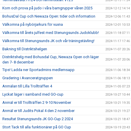
2024-12-15 11:24
Kom och prova på judo i våra barngrupper våren 2025
2024-12-12 14:14
BohusDal Cup och Newaza Open: tider och information
2024-12-06 11:43
Välkomna på nybörjarkurs för vuxna
2024-12-01 10:53
Välkomna till årets julfest med Stenungsunds Judoklubb!
2024-11-18 07:11
Välkomna till Stenungsunds JK och vår träningstävling!
2024-11-17 17:46
Bakning till Distriktshelgen
2024-11-07 20:26
Distriktshelg med Bohusdal Cup, Newaza Open och läger
2024-11-07 20:06
den 7- 8 december
Tips! Ladda ner Sportadmins medlemsapp
2024-11-06 18:34
Gradering i Avanceratgruppen
2024-11-06 18:13
Anmälan till Lilla Trollträffen 4
2024-11-05 07:23
Lyckat läger i samband med GO-cup
2024-10-27 10:44
Anmäl er till Trollträffen 2 9-10 November
2024-10-21 19:35
Anmäl er till Judits Pokal 4 den 2 november
2024-10-21 19:27
Resultat Stenungsunds JK GO-Cup 2 2024
2024-10-21 18:47
Stort Tack till alla funktionärer på GO Cup
2024-10-19 23:43