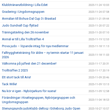
Klubbtränarutbildning i Lilla Edet
2025-11-24 10:03
Gradering i Ungdomsgruppen
2025-11-24 07:58
Anmälan till Bohus-Dal Cup 3 i Brastad
2025-11-21 09:44
Judo Sundvall Cup flyttad
2025-11-20 07:22
Träningstävling den 26 november
2025-11-20 07:10
Anmäl er till Lilla Trollträffen 4
2025-11-19 12:53
Prova judo – löpande intag för nya medlemmar
2025-11-18 11:13
Falltrygghetsträning för äldre – ny termin startar 11 januari
2025-11-18 11:03
2026
Välkomna på julfest den 21 december!
2025-11-17 20:31
Trollträffen 2 2025
2025-11-17 20:19
Ett stort tack till Aris!
2025-11-09 20:46
Tack Wille!
2025-11-09 13:13
Nu kör vi igen - Nybörjarkurs för vuxna!
2025-11-09 12:58
Förändringar i Knattegruppen, Nybörjargruppen och
2025-11-04 18:53
Ungdomsgruppen
Stenungsunds judoklubb deltog i Göteborg Judo Open
2025-10-27 10:57