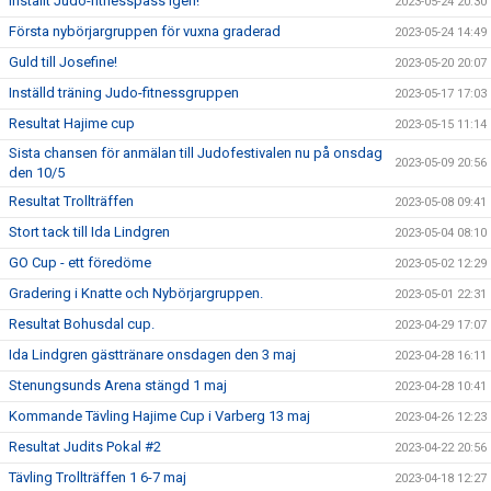
Inställt Judo-fitnesspass igen!
2023-05-24 20:30
Första nybörjargruppen för vuxna graderad
2023-05-24 14:49
Guld till Josefine!
2023-05-20 20:07
Inställd träning Judo-fitnessgruppen
2023-05-17 17:03
Resultat Hajime cup
2023-05-15 11:14
Sista chansen för anmälan till Judofestivalen nu på onsdag
2023-05-09 20:56
den 10/5
Resultat Trollträffen
2023-05-08 09:41
Stort tack till Ida Lindgren
2023-05-04 08:10
GO Cup - ett föredöme
2023-05-02 12:29
Gradering i Knatte och Nybörjargruppen.
2023-05-01 22:31
Resultat Bohusdal cup.
2023-04-29 17:07
Ida Lindgren gästtränare onsdagen den 3 maj
2023-04-28 16:11
Stenungsunds Arena stängd 1 maj
2023-04-28 10:41
Kommande Tävling Hajime Cup i Varberg 13 maj
2023-04-26 12:23
Resultat Judits Pokal #2
2023-04-22 20:56
Tävling Trollträffen 1 6-7 maj
2023-04-18 12:27