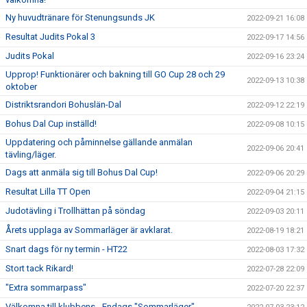
Ny huvudtränare för Stenungsunds JK
2022-09-21 16:08
Resultat Judits Pokal 3
2022-09-17 14:56
Judits Pokal
2022-09-16 23:24
Upprop! Funktionärer och bakning till GO Cup 28 och 29
2022-09-13 10:38
oktober
Distriktsrandori Bohuslän-Dal
2022-09-12 22:19
Bohus Dal Cup inställd!
2022-09-08 10:15
Uppdatering och påminnelse gällande anmälan
2022-09-06 20:41
tävling/läger.
Dags att anmäla sig till Bohus Dal Cup!
2022-09-06 20:29
Resultat Lilla TT Open
2022-09-04 21:15
Judotävling i Trollhättan på söndag
2022-09-03 20:11
Årets upplaga av Sommarläger är avklarat.
2022-08-19 18:21
Snart dags för ny termin - HT22
2022-08-03 17:32
Stort tack Rikard!
2022-07-28 22:09
"Extra sommarpass"
2022-07-20 22:37
Välkomna till klubbens - Endags "Sommarläger"