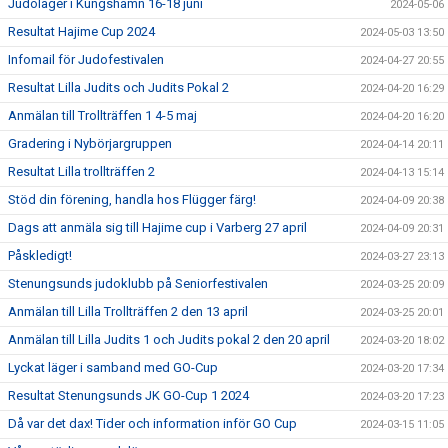
Judoläger i Kungshamn 16-18 juni
2024-05-06
Resultat Hajime Cup 2024
2024-05-03 13:50
Infomail för Judofestivalen
2024-04-27 20:55
Resultat Lilla Judits och Judits Pokal 2
2024-04-20 16:29
Anmälan till Trollträffen 1 4-5 maj
2024-04-20 16:20
Gradering i Nybörjargruppen
2024-04-14 20:11
Resultat Lilla trollträffen 2
2024-04-13 15:14
Stöd din förening, handla hos Flügger färg!
2024-04-09 20:38
Dags att anmäla sig till Hajime cup i Varberg 27 april
2024-04-09 20:31
Påskledigt!
2024-03-27 23:13
Stenungsunds judoklubb på Seniorfestivalen
2024-03-25 20:09
Anmälan till Lilla Trollträffen 2 den 13 april
2024-03-25 20:01
Anmälan till Lilla Judits 1 och Judits pokal 2 den 20 april
2024-03-20 18:02
Lyckat läger i samband med GO-Cup
2024-03-20 17:34
Resultat Stenungsunds JK GO-Cup 1 2024
2024-03-20 17:23
Då var det dax! Tider och information inför GO Cup
2024-03-15 11:05