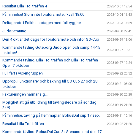
Resultat Lilla Trollträffen 4
2023-10-07 12:54
Påminnelse! Glöm inte föräldramötet ikväll 18:00
2023-10-04 16:43
Deltagande i Folkhälsodagen med falltrygghet
2023-10-03 14:59
Judo5-träning
2023-09-30 22:41
Den 4 okt är det dags för föräldramöte och inför GO-Cup
2023-09-29 18:06
Kommande tävling Göteborg Judo open och camp 14-15
2023-09-27 19:31
oktober!
Kommande tävling, Lilla Trollträffen och Lilla Trollträffen
2023-09-27 19:24
Open 7 oktober
Full fart i Vuxengruppen
2023-09-22 20:32
Upprop! Funktionärer och bakning till GO Cup 27 och 28
2023-09-21 08:00
oktober
Faktureringen närmar sig...
2023-09-20 20:28
Möjlighet att gå utbildning till tävlingsledare på söndag
2023-09-19 21:20
24/9
Påminnelse, tävling på hemmaplan BohusDal cup 17 sep.
2023-09-11 10:16
Resultat Lilla Trollträffen
2023-09-02 21:26
Kommande tävling, BohusDal Cup 3 i Stenungsund den 17