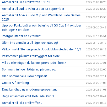
Anmäl er till Lilla Trollträffen 3 13/9
2025-09-08 10:25
Anmäl er till Judits Pokal 3 den 13 September
2025-08-29 12:39
Anmäl er till Arvika Judo Cup och Wermland Judo Games
2025-08-20 15:55
2025
Upprop! Funktionärer och bakning till GO Cup 3-4 oktober
2025-08-20 09:43
och läger 5 oktober
Imorgon startar en ny termin!
2025-08-17 15:54
Glöm inte anmäla er till läger och utedag!
2025-08-10 20:19
Välkomna till Stenungsunds Judoklubbs utedag den 16/8
2025-07-30 18:15
Välkommen på kurs i falltrygghet för äldre
2025-07-12 07:29
Vill du eller någon du känner prova judo i höst?
2025-06-30 07:21
Sommarträningen börjar nu på onsdag.
2025-06-29 22:00
Glad sommar alla judokompisar!
2025-06-02 07:11
Grattis Alf Tornberg!
2025-05-26 21:08
Elma Lundhag ny ungdomsrepresentant
2025-05-26 21:03
Dags att anmäla er till Bohusdal Cup 1
2025-04-27 20:47
Anmäl er till Lilla Trollträffen 2
2025-04-23 18:47