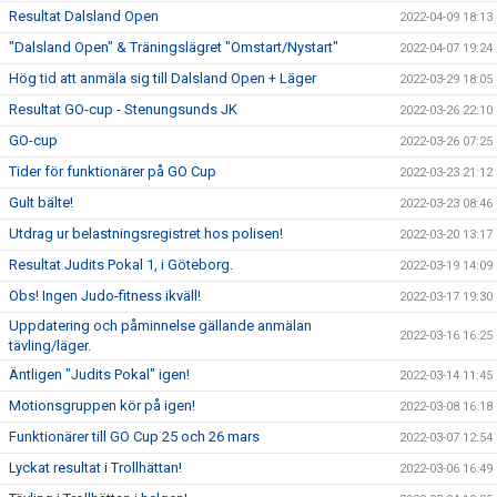
Resultat Dalsland Open
2022-04-09 18:13
"Dalsland Open" & Träningslägret "Omstart/Nystart"
2022-04-07 19:24
Hög tid att anmäla sig till Dalsland Open + Läger
2022-03-29 18:05
Resultat GO-cup - Stenungsunds JK
2022-03-26 22:10
GO-cup
2022-03-26 07:25
Tider för funktionärer på GO Cup
2022-03-23 21:12
Gult bälte!
2022-03-23 08:46
Utdrag ur belastningsregistret hos polisen!
2022-03-20 13:17
Resultat Judits Pokal 1, i Göteborg.
2022-03-19 14:09
Obs! Ingen Judo-fitness ikväll!
2022-03-17 19:30
Uppdatering och påminnelse gällande anmälan
2022-03-16 16:25
tävling/läger.
Äntligen "Judits Pokal" igen!
2022-03-14 11:45
Motionsgruppen kör på igen!
2022-03-08 16:18
Funktionärer till GO Cup 25 och 26 mars
2022-03-07 12:54
Lyckat resultat i Trollhättan!
2022-03-06 16:49