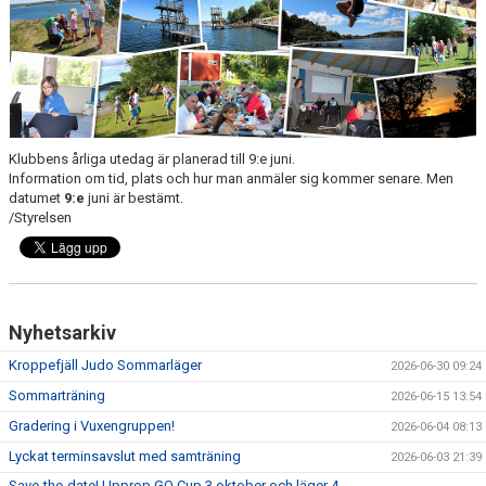
Klubbens årliga utedag är planerad till 9:e juni.
Information om tid, plats och hur man anmäler sig kommer senare. Men
datumet
9:e
juni är bestämt.
/Styrelsen
Nyhetsarkiv
Kroppefjäll Judo Sommarläger
2026-06-30 09:24
Sommarträning
2026-06-15 13:54
Gradering i Vuxengruppen!
2026-06-04 08:13
Lyckat terminsavslut med samträning
2026-06-03 21:39
Save-the-date! Upprop GO Cup 3 oktober och läger 4