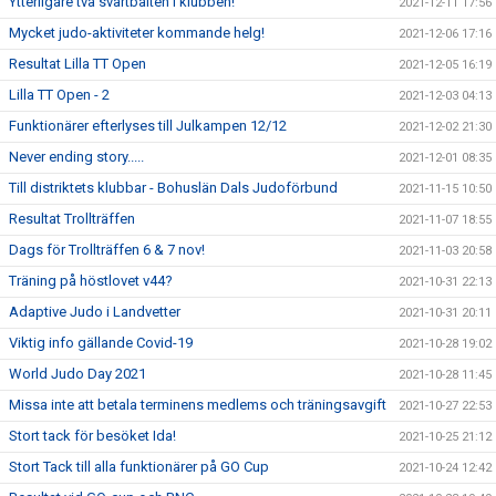
Ytterligare två svartbälten i klubben!
2021-12-11 17:56
Mycket judo-aktiviteter kommande helg!
2021-12-06 17:16
Resultat Lilla TT Open
2021-12-05 16:19
Lilla TT Open - 2
2021-12-03 04:13
Funktionärer efterlyses till Julkampen 12/12
2021-12-02 21:30
Never ending story.....
2021-12-01 08:35
Till distriktets klubbar - Bohuslän Dals Judoförbund
2021-11-15 10:50
Resultat Trollträffen
2021-11-07 18:55
Dags för Trollträffen 6 & 7 nov!
2021-11-03 20:58
Träning på höstlovet v44?
2021-10-31 22:13
Adaptive Judo i Landvetter
2021-10-31 20:11
Viktig info gällande Covid-19
2021-10-28 19:02
World Judo Day 2021
2021-10-28 11:45
Missa inte att betala terminens medlems och träningsavgift
2021-10-27 22:53
Stort tack för besöket Ida!
2021-10-25 21:12
Stort Tack till alla funktionärer på GO Cup
2021-10-24 12:42