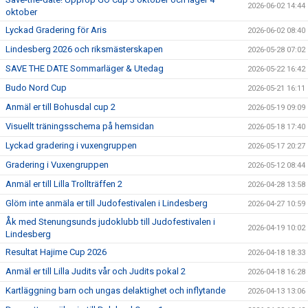
2026-06-02 14:44
oktober
Lyckad Gradering för Aris
2026-06-02 08:40
Lindesberg 2026 och riksmästerskapen
2026-05-28 07:02
SAVE THE DATE Sommarläger & Utedag
2026-05-22 16:42
Budo Nord Cup
2026-05-21 16:11
Anmäl er till Bohusdal cup 2
2026-05-19 09:09
Visuellt träningsschema på hemsidan
2026-05-18 17:40
Lyckad gradering i vuxengruppen
2026-05-17 20:27
Gradering i Vuxengruppen
2026-05-12 08:44
Anmäl er till Lilla Trollträffen 2
2026-04-28 13:58
Glöm inte anmäla er till Judofestivalen i Lindesberg
2026-04-27 10:59
Åk med Stenungsunds judoklubb till Judofestivalen i
2026-04-19 10:02
Lindesberg
Resultat Hajime Cup 2026
2026-04-18 18:33
Anmäl er till Lilla Judits vår och Judits pokal 2
2026-04-18 16:28
Kartläggning barn och ungas delaktighet och inflytande
2026-04-13 13:06