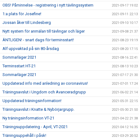
OBS! Påminnelse - registrering i nytt tävlingssystem
2021-09-17 19:02
1:a plats för Josefine!
2021-09-11 22:13
Jossan åker till Lindesberg
2021-09-10 10:17
Nytt system för anmälan till tävlingar och läger
2021-09-08 21:37
ÄNTLIGEN! - snart dags för terminsstart!
2021-08-23 19:19
Alf uppvaktad på sin 80-årsdag
2021-08-20 17:15
Sommarläger 2021
2021-08-16 22:41
Terminsstart HT-21
2021-08-13 10:23
Sommarläger 2021
2021-07-17 21:30
Uppdaterad info med anledning av coronavirus!
2021-07-01 17:24
Träningsavslut i Ungdom och Avanceradgrupp
2021-06-02 21:14
Uppdaterad träningsinformation!
2021-05-31 22:15
Träningsavslut i Knatte & Nybörjargrupp.
2021-05-30 21:50
Ny träningsinformation VT-21
2021-04-22 21:38
Träningsuppdatering - April, VT-2021
2021-04-12 16:35
Träningsuppehåll i påsk!
2021-03-29 20:52