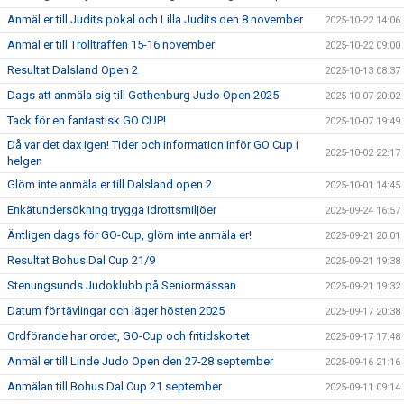
Anmäl er till Judits pokal och Lilla Judits den 8 november
2025-10-22 14:06
Anmäl er till Trollträffen 15-16 november
2025-10-22 09:00
Resultat Dalsland Open 2
2025-10-13 08:37
Dags att anmäla sig till Gothenburg Judo Open 2025
2025-10-07 20:02
Tack för en fantastisk GO CUP!
2025-10-07 19:49
Då var det dax igen! Tider och information inför GO Cup i
2025-10-02 22:17
helgen
Glöm inte anmäla er till Dalsland open 2
2025-10-01 14:45
Enkätundersökning trygga idrottsmiljöer
2025-09-24 16:57
Äntligen dags för GO-Cup, glöm inte anmäla er!
2025-09-21 20:01
Resultat Bohus Dal Cup 21/9
2025-09-21 19:38
Stenungsunds Judoklubb på Seniormässan
2025-09-21 19:32
Datum för tävlingar och läger hösten 2025
2025-09-17 20:38
Ordförande har ordet, GO-Cup och fritidskortet
2025-09-17 17:48
Anmäl er till Linde Judo Open den 27-28 september
2025-09-16 21:16
Anmälan till Bohus Dal Cup 21 september
2025-09-11 09:14