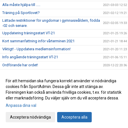
Alla måste hjälpa till .....
2021-03-03 12:52
Träning på Sportlovet?
2021-02-12 19:21
Lättade restriktioner för ungdomar i gymnasieåldern, födda
2021-02-05 19:33
-02 och senare.
Uppdatering träningsstart VT-21
2021-01-25 19:26
Kort sammanfattning inför vårterminen 2021
2021-01-21 18:44
Viktigt! - Uppdatera medlemsinformation!
2021-01-20 11:23
Info angående träningsstart VT-21
2021-01-06 15:11
Ordförande har ordet!
2020-12-22 20:36
Årets pristagare 2020 (Året då Covid-19 gäckade oss alla)
2020-12-11 18:01
Avslutningsträning för Ungd.gruppen &
För att hemsidan ska fungera korrekt använder vi nödvändiga
2020-12-11 15:27
Avanceradgruppen.
cookies från SportAdmin. Dessa går inte att stänga av.
Föreningen kan också använda frivilliga cookies, t.ex. för statistik
Avslutningsträning för Knatte och Nybörjargrupp!
2020-12-06 19:11
eller marknadsföring. Du väljer själv om du vill acceptera dessa.
Terminsslutet är nära!
2020-12-05 10:55
Anpassa dina val
Missa inte klubbens Träningsbingo!
2020-12-01 21:48
Acceptera nödvändiga
Acceptera alla
Ny uppdaterad info kring Covid-19 och vår träning HT-20!
2020-11-24 21:02
Ny info angående träning och träningstider!
2020-11-03 17:20