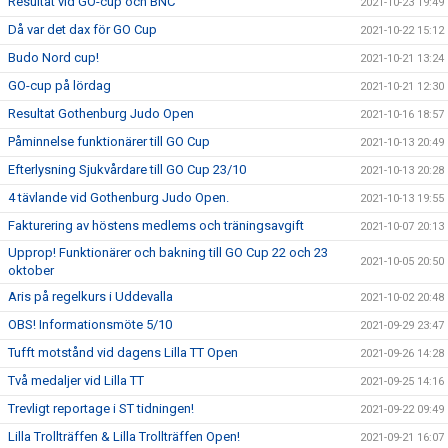
Resultat vid GO-cup och BNC
2021-10-23 19:49
Då var det dax för GO Cup
2021-10-22 15:12
Budo Nord cup!
2021-10-21 13:24
GO-cup på lördag
2021-10-21 12:30
Resultat Gothenburg Judo Open
2021-10-16 18:57
Påminnelse funktionärer till GO Cup
2021-10-13 20:49
Efterlysning Sjukvårdare till GO Cup 23/10
2021-10-13 20:28
4 tävlande vid Gothenburg Judo Open.
2021-10-13 19:55
Fakturering av höstens medlems och träningsavgift
2021-10-07 20:13
Upprop! Funktionärer och bakning till GO Cup 22 och 23
2021-10-05 20:50
oktober
Aris på regelkurs i Uddevalla
2021-10-02 20:48
OBS! Informationsmöte 5/10
2021-09-29 23:47
Tufft motstånd vid dagens Lilla TT Open
2021-09-26 14:28
Två medaljer vid Lilla TT
2021-09-25 14:16
Trevligt reportage i ST tidningen!
2021-09-22 09:49
Lilla Trollträffen & Lilla Trollträffen Open!
2021-09-21 16:07