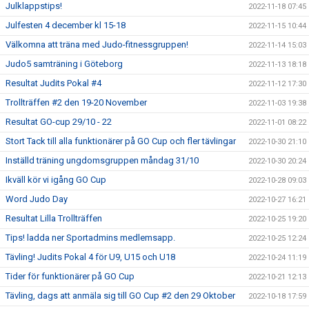
Julklappstips!
2022-11-18 07:45
Julfesten 4 december kl 15-18
2022-11-15 10:44
Välkomna att träna med Judo-fitnessgruppen!
2022-11-14 15:03
Judo5 samträning i Göteborg
2022-11-13 18:18
Resultat Judits Pokal #4
2022-11-12 17:30
Trollträffen #2 den 19-20 November
2022-11-03 19:38
Resultat GO-cup 29/10 - 22
2022-11-01 08:22
Stort Tack till alla funktionärer på GO Cup och fler tävlingar
2022-10-30 21:10
Inställd träning ungdomsgruppen måndag 31/10
2022-10-30 20:24
Ikväll kör vi igång GO Cup
2022-10-28 09:03
Word Judo Day
2022-10-27 16:21
Resultat Lilla Trollträffen
2022-10-25 19:20
Tips! ladda ner Sportadmins medlemsapp.
2022-10-25 12:24
Tävling! Judits Pokal 4 för U9, U15 och U18
2022-10-24 11:19
Tider för funktionärer på GO Cup
2022-10-21 12:13
Tävling, dags att anmäla sig till GO Cup #2 den 29 Oktober
2022-10-18 17:59