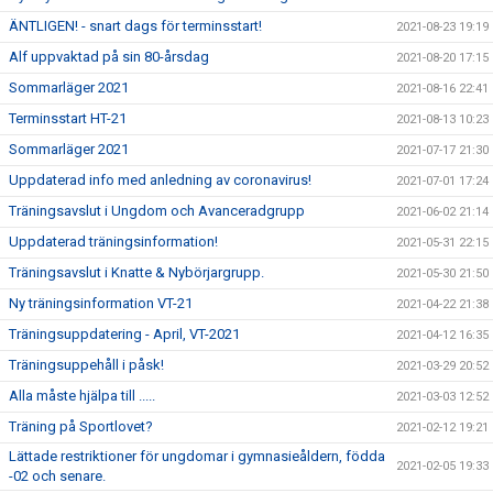
ÄNTLIGEN! - snart dags för terminsstart!
2021-08-23 19:19
Alf uppvaktad på sin 80-årsdag
2021-08-20 17:15
Sommarläger 2021
2021-08-16 22:41
Terminsstart HT-21
2021-08-13 10:23
Sommarläger 2021
2021-07-17 21:30
Uppdaterad info med anledning av coronavirus!
2021-07-01 17:24
Träningsavslut i Ungdom och Avanceradgrupp
2021-06-02 21:14
Uppdaterad träningsinformation!
2021-05-31 22:15
Träningsavslut i Knatte & Nybörjargrupp.
2021-05-30 21:50
Ny träningsinformation VT-21
2021-04-22 21:38
Träningsuppdatering - April, VT-2021
2021-04-12 16:35
Träningsuppehåll i påsk!
2021-03-29 20:52
Alla måste hjälpa till .....
2021-03-03 12:52
Träning på Sportlovet?
2021-02-12 19:21
Lättade restriktioner för ungdomar i gymnasieåldern, födda
2021-02-05 19:33
-02 och senare.