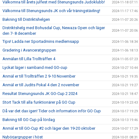
Välkomna till årets julfest med Stenungsunds Judoklubb!
2024-11-18 07:11
Välkomna till Stenungsunds JK och vår träningstävling!
2024-11-17 17:46
Bakning till Distriktshelgen
2024-11-07 20:26
Distriktshelg med Bohusdal Cup, Newaza Open och läger
2024-11-07 20:06
den 7- 8 december
Tips! Ladda ner Sportadmins medlemsapp
2024-11-06 18:34
Gradering i Avanceratgruppen
2024-11-06 18:13
Anmälan till Lilla Trollträffen 4
2024-11-05 07:23
Lyckat läger i samband med GO-cup
2024-10-27 10:44
Anmäl er till Trollträffen 2 9-10 November
2024-10-21 19:35
Anmäl er till Judits Pokal 4 den 2 november
2024-10-21 19:27
Resultat Stenungsunds JK GO-Cup 2 2024
2024-10-21 18:47
Stort Tack till alla funktionärer på GO Cup
2024-10-19 23:43
Då var det dax igen! Tider och information inför GO Cup
2024-10-17 19:29
Bakning till GO Cup på lördag
2024-10-13 19:46
Anmäl er till GO-Cup #2 och läger den 19-20 oktober
2024-10-07 17:29
Nybörjargrupper i höst
2024-10-01 08:31