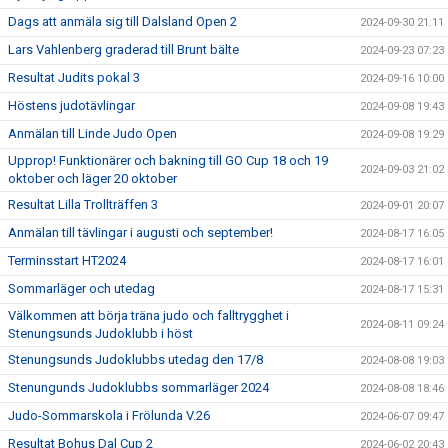
Dags att anmäla sig till Dalsland Open 2
2024-09-30 21:11
Lars Vahlenberg graderad till Brunt bälte
2024-09-23 07:23
Resultat Judits pokal 3
2024-09-16 10:00
Höstens judotävlingar
2024-09-08 19:43
Anmälan till Linde Judo Open
2024-09-08 19:29
Upprop! Funktionärer och bakning till GO Cup 18 och 19
2024-09-03 21:02
oktober och läger 20 oktober
Resultat Lilla Trollträffen 3
2024-09-01 20:07
Anmälan till tävlingar i augusti och september!
2024-08-17 16:05
Terminsstart HT2024
2024-08-17 16:01
Sommarläger och utedag
2024-08-17 15:31
Välkommen att börja träna judo och falltrygghet i
2024-08-11 09:24
Stenungsunds Judoklubb i höst
Stenungsunds Judoklubbs utedag den 17/8
2024-08-08 19:03
Stenungunds Judoklubbs sommarläger 2024
2024-08-08 18:46
Judo-Sommarskola i Frölunda V.26
2024-06-07 09:47
Resultat Bohus Dal Cup 2
2024-06-02 20:43