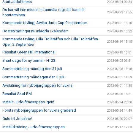
Start Judofitness
2023-08-24 09:34
Du har väl inte missat att anmäla dig/ditt barn till
2023-08-22 12:55
höstterminen
Kommande tävling, Arvika Judo Cup 9 september
2023-08-21 13:10
Hösten tävlingar nu inlagda i kalendern
2023-08-19 15:22
Kommande tävling, Lilla Trollträffen och Lilla Trollträffen
2023-08-19 15:15
Open 2 September
Resultat Green Hill International
2023-08-13 13:31
Snart dags för ny termin - HT23
2023-08-05 09:51
Sommarträning måndag den 31 juli
2023-07-28 18:18
Sommarträning måndagen den 3 juli.
2023-07-01 14:59
Avslutning för nybörjargruppen för vuxna
2023-06-01 14:35
Resultat Skol-RM
2023-05-26 16:21
Inställt Judo-fitnesspass igen!
2023-05-24 20:30
Första nybörjargruppen för vuxna graderad
2023-05-24 14:49
Guld till Josefine!
2023-05-20 20:07
Inställd träning Judo-fitnessgruppen
2023-05-17 17:03