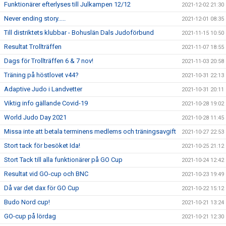
Funktionärer efterlyses till Julkampen 12/12
2021-12-02 21:30
Never ending story.....
2021-12-01 08:35
Till distriktets klubbar - Bohuslän Dals Judoförbund
2021-11-15 10:50
Resultat Trollträffen
2021-11-07 18:55
Dags för Trollträffen 6 & 7 nov!
2021-11-03 20:58
Träning på höstlovet v44?
2021-10-31 22:13
Adaptive Judo i Landvetter
2021-10-31 20:11
Viktig info gällande Covid-19
2021-10-28 19:02
World Judo Day 2021
2021-10-28 11:45
Missa inte att betala terminens medlems och träningsavgift
2021-10-27 22:53
Stort tack för besöket Ida!
2021-10-25 21:12
Stort Tack till alla funktionärer på GO Cup
2021-10-24 12:42
Resultat vid GO-cup och BNC
2021-10-23 19:49
Då var det dax för GO Cup
2021-10-22 15:12
Budo Nord cup!
2021-10-21 13:24
GO-cup på lördag
2021-10-21 12:30