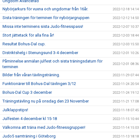
Ungdom Avancerad
Nybörjarkurs för vuxna och ungdomar från 16år.
2022-12-18 14:14
Sista träningen för terminen för nybörjargruppen
2022-12-12 14:50
Missa inte terminens sista Judo-fitnesspass!
2022-12-07 10:37
Stort jättetack för alla fina år!
2022-12-03 18:44
Resultat Bohus-Dal cup.
2022-12-03 15:50
Distriktshelg i Stenungsund 3-4 december
2022-12-01 10:26
Påminnelse anmälan julfest och sista träningsdatum för
2022-12-01 08:36
terminen
Bilder från våran tävlingsträning.
2022-11-29 07:44
Funktionärer till Bohus-Dal tävlingen 3/12
2022-11-24 20:54
Bohus-Dal Cup 3 december
2022-11-24 19:12
Träningstävling nu på onsdag den 23 November
2022-11-21 17:08
Julklappstips!
2022-11-18 07:45
Julfesten 4 december kl 15-18
2022-11-15 10:44
Välkomna att träna med Judo-fitnessgruppen!
2022-11-14 15:03
Judo5 samträning i Göteborg
2022-11-13 18:18