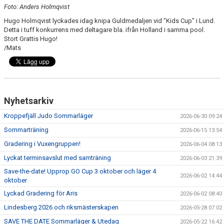
Foto: Anders Holmqvist
Hugo Holmqvist lyckades idag knipa Guldmedaljen vid "Kids Cup" i Lund.
Detta i tuff konkurrens med deltagare bla. ifrån Holland i samma pool.
Stort Grattis Hugo!
/Mats
Nyhetsarkiv
Kroppefjäll Judo Sommarläger
2026-06-30 09:24
Sommarträning
2026-06-15 13:54
Gradering i Vuxengruppen!
2026-06-04 08:13
Lyckat terminsavslut med samträning
2026-06-03 21:39
Save-the-date! Upprop GO Cup 3 oktober och läger 4
2026-06-02 14:44
oktober
Lyckad Gradering för Aris
2026-06-02 08:40
Lindesberg 2026 och riksmästerskapen
2026-05-28 07:02
SAVE THE DATE Sommarläger & Utedag
2026-05-22 16:42