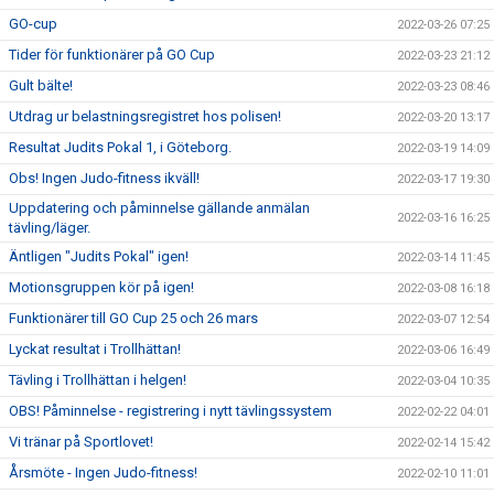
GO-cup
2022-03-26 07:25
Tider för funktionärer på GO Cup
2022-03-23 21:12
Gult bälte!
2022-03-23 08:46
Utdrag ur belastningsregistret hos polisen!
2022-03-20 13:17
Resultat Judits Pokal 1, i Göteborg.
2022-03-19 14:09
Obs! Ingen Judo-fitness ikväll!
2022-03-17 19:30
Uppdatering och påminnelse gällande anmälan
2022-03-16 16:25
tävling/läger.
Äntligen "Judits Pokal" igen!
2022-03-14 11:45
Motionsgruppen kör på igen!
2022-03-08 16:18
Funktionärer till GO Cup 25 och 26 mars
2022-03-07 12:54
Lyckat resultat i Trollhättan!
2022-03-06 16:49
Tävling i Trollhättan i helgen!
2022-03-04 10:35
OBS! Påminnelse - registrering i nytt tävlingssystem
2022-02-22 04:01
Vi tränar på Sportlovet!
2022-02-14 15:42
Årsmöte - Ingen Judo-fitness!
2022-02-10 11:01