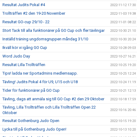
Resultat Judits Pokal #4
2022-11-12 17:30
Trollträffen #2 den 19-20 November
2022-11-03 19:38
Resultat GO-cup 29/10 - 22
2022-11-01 08:22
Stort Tack till alla funktionärer på GO Cup och fler tävlingar
2022-10-30 21:10
Inställd träning ungdomsgruppen måndag 31/10
2022-10-30 20:24
Ikväll kör vi igång GO Cup
2022-10-28 09:03
Word Judo Day
2022-10-27 16:21
Resultat Lilla Trollträffen
2022-10-25 19:20
Tips! ladda ner Sportadmins medlemsapp.
2022-10-25 12:24
Tävling! Judits Pokal 4 för U9, U15 och U18
2022-10-24 11:19
Tider för funktionärer på GO Cup
2022-10-21 12:13
Tävling, dags att anmäla sig till GO Cup #2 den 29 Oktober
2022-10-18 17:59
Tävling, Lilla Trollträffen och Lilla Trollträffen Open 22
2022-10-16 20:46
Oktober
Resultat Gothenburg Judo Open
2022-10-15 19:20
Lycka till på Gothenburg Judo Open!
2022-10-13 10:20