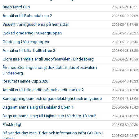
Budo Nord Cup
2026-05-21 16:11
Anmäl er till Bohusdal cup 2
2026-05-19 09:09
Visuellt träningsschema på hemsidan
2026-05-18 17:40
Lyckad gradering i vuxengruppen
2026-05-17 20:27
Gradering i Vuxengruppen
2026-05-12 08:44
Anmäl er till Lilla Trollträffen 2
2026-04-28 13:58
Glöm inte anmäla er till Judofestivalen i Lindesberg
2026-04-27 10:59
Åk med Stenungsunds judoklubb till Judofestivalen i
2026-04-19 10:02
Lindesberg
Resultat Hajime Cup 2026
2026-04-18 18:33
Anmäl er till Lilla Judits vår och Judits pokal 2
2026-04-18 16:28
Kartläggning barn och ungas delaktighet och inflytande
2026-04-13 13:06
Dags att anmäla sig till Dalsland Open 1
2026-04-09 15:42
Dags att anmäla sig till Hajime cup i Varberg 18 april!
2026-04-08 18:29
Påskledigt
2026-03-30 20:36
Då var det dax igen! Tider och information inför GO Cup i
2026-03-25 22:47
helgen