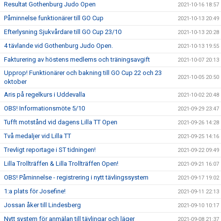
Resultat Gothenburg Judo Open
2021-10-16 18:57
Påminnelse funktionärer till GO Cup
2021-10-13 20:49
Efterlysning Sjukvårdare till GO Cup 23/10
2021-10-13 20:28
4 tävlande vid Gothenburg Judo Open.
2021-10-13 19:55
Fakturering av höstens medlems och träningsavgift
2021-10-07 20:13
Upprop! Funktionärer och bakning till GO Cup 22 och 23
2021-10-05 20:50
oktober
Aris på regelkurs i Uddevalla
2021-10-02 20:48
OBS! Informationsmöte 5/10
2021-09-29 23:47
Tufft motstånd vid dagens Lilla TT Open
2021-09-26 14:28
Två medaljer vid Lilla TT
2021-09-25 14:16
Trevligt reportage i ST tidningen!
2021-09-22 09:49
Lilla Trollträffen & Lilla Trollträffen Open!
2021-09-21 16:07
OBS! Påminnelse - registrering i nytt tävlingssystem
2021-09-17 19:02
1:a plats för Josefine!
2021-09-11 22:13
Jossan åker till Lindesberg
2021-09-10 10:17
Nytt system för anmälan till tävlingar och läger
2021-09-08 21:37