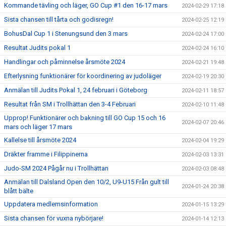
Kommande tävling och läger, GO Cup #1 den 16-17 mars
2024-02-29 17:18
Sista chansen till tårta och godisregn!
2024-02-25 12:19
BohusDal Cup 1 i Stenungsund den 3 mars
2024-02-24 17:00
Resultat Judits pokal 1
2024-02-24 16:10
Handlingar och påminnelse årsmöte 2024
2024-02-21 19:48
Efterlysning funktionärer för koordinering av judoläger
2024-02-19 20:30
Anmälan till Judits Pokal 1, 24 februari i Göteborg
2024-02-11 18:57
Resultat från SM i Trollhättan den 3-4 Februari
2024-02-10 11:48
Upprop! Funktionärer och bakning till GO Cup 15 och 16
2024-02-07 20:46
mars och läger 17 mars
Kallelse till årsmöte 2024
2024-02-04 19:29
Dräkter framme i Filippinerna
2024-02-03 13:31
Judo-SM 2024 Pågår nu i Trollhättan
2024-02-03 08:48
Anmälan till Dalsland Open den 10/2, U9-U15 Från gult till
2024-01-24 20:38
blått bälte
Uppdatera medlemsinformation
2024-01-15 13:29
Sista chansen för vuxna nybörjare!
2024-01-14 12:13