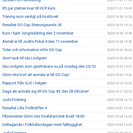
2023-11-03 11:32
Ett par platser kvar till HLR kurs
2023-11-01 18:49
Träning som vanligt på höstlovet.
2023-10-30 14:26
Resultat GO-Cup Stenungsunds JK
2023-10-29 19:16
Kurs i hjärt- lungräddning den 2 november
2023-10-26 19:40
Anmäl er till Judits Pokal 4 den 11 november
2023-10-26 19:30
Tider och information inför GO Cup
2023-10-26 18:42
Stort tack till Ida Lindgren!
2023-10-26 09:45
Ida Lindgren som gästtränare nu på onsdag den 25/10.
2023-10-23 13:47
Glöm inte bort att anmäla er till GO-Cup!
2023-10-22 19:56
Rapport från GJO i helgen
2023-10-16 15:32
Dags att anmäla sig till GO Cup #2 den 28 Oktober!
2023-10-11 20:33
Judo5 träning
2023-10-08 16:19
Resultat Lilla Trollträffen 4
2023-10-07 12:54
Påminnelse! Glöm inte föräldramötet ikväll 18:00
2023-10-04 16:43
Deltagande i Folkhälsodagen med falltrygghet
2023-10-03 14:59
Judo5-träning