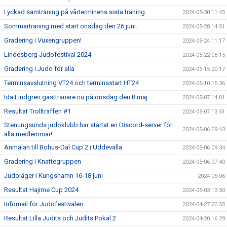
Lyckad samträning på vårterminens sista träning.
2024-05-30 11:45
Sommarträning med start onsdag den 26 juni.
2024-05-28 14:51
Gradering i Vuxengruppen!
2024-05-24 11:17
Lindesberg Judofestival 2024
2024-05-22 08:15
Gradering i Judo för alla
2024-05-15 20:17
Terminsavslutning VT24 och terminsstart HT24
2024-05-10 15:36
Ida Lindgren gästtränare nu på onsdag den 8 maj
2024-05-07 14:01
Resultat Trollträffen #1
2024-05-07 13:51
Stenungsunds judoklubb har startat en Discord-server för
2024-05-06 09:43
alla medlemmar!
Anmälan till Bohus-Dal Cup 2 i Uddevalla
2024-05-06 09:34
Gradering i Knattegruppen
2024-05-06 07:40
Judoläger i Kungshamn 16-18 juni
2024-05-06
Resultat Hajime Cup 2024
2024-05-03 13:50
Infomail för Judofestivalen
2024-04-27 20:55
Resultat Lilla Judits och Judits Pokal 2
2024-04-20 16:29