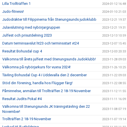
Lilla Trollträffen 1
2024-01-12 16:48
Judo-fitness!
2024-01-10 21:03
Judodräkter till Filippinerna från Stenungsunds judoklubb
2023-12-21 19:37
Julavslutning med nybörjargruppen
2023-12-21 19:31
Julfest och prisutdelning 2023
2023-12-13 10:59
Datum terminsavslut ht23 och terminsstart vt24
2023-12-07 15:45
Resultat Bohusdal cup 4
2023-12-03 20:33
Välkomna till årets julfest med Stenungsunds Judoklubb!
2023-11-28 09:03
Välkomna på nybörjarkurs för vuxna 2024!
2023-11-26 10:25
Tävling Bohusdal Cup 4 i Uddevalla den 2 december
2023-11-22 09:03
Stöd din förening, handla hos Flügger färg!
2023-11-22 08:55
Påminnelse, anmälan till Trollträffen 2 18-19 November
2023-11-12 11:55
Resultat Judits Pokal #4
2023-11-11 16:09
Välkomna till Stenungsunds JK träningstävling den 22
2023-11-08 07:19
November!
Trollträffen 2 18-19 November
2023-11-07 19:14
Lyckad HLR utbildning