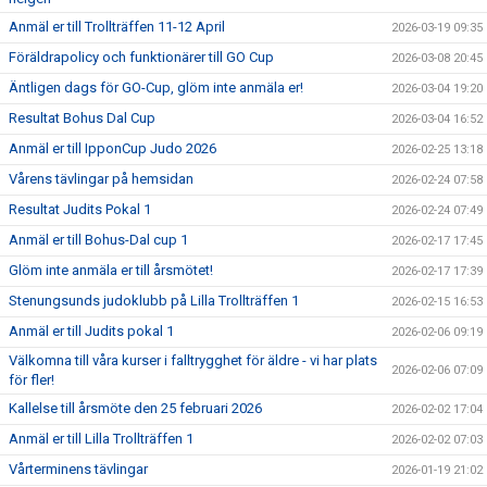
Anmäl er till Trollträffen 11-12 April
2026-03-19 09:35
Föräldrapolicy och funktionärer till GO Cup
2026-03-08 20:45
Äntligen dags för GO-Cup, glöm inte anmäla er!
2026-03-04 19:20
Resultat Bohus Dal Cup
2026-03-04 16:52
Anmäl er till IpponCup Judo 2026
2026-02-25 13:18
Vårens tävlingar på hemsidan
2026-02-24 07:58
Resultat Judits Pokal 1
2026-02-24 07:49
Anmäl er till Bohus-Dal cup 1
2026-02-17 17:45
Glöm inte anmäla er till årsmötet!
2026-02-17 17:39
Stenungsunds judoklubb på Lilla Trollträffen 1
2026-02-15 16:53
Anmäl er till Judits pokal 1
2026-02-06 09:19
Välkomna till våra kurser i falltrygghet för äldre - vi har plats
2026-02-06 07:09
för fler!
Kallelse till årsmöte den 25 februari 2026
2026-02-02 17:04
Anmäl er till Lilla Trollträffen 1
2026-02-02 07:03
Vårterminens tävlingar
2026-01-19 21:02