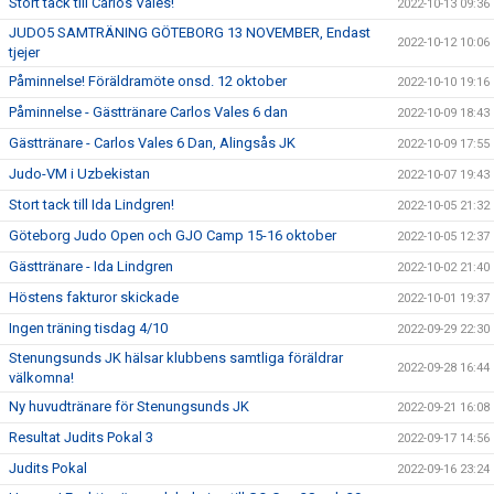
Stort tack till Carlos Vales!
2022-10-13 09:36
JUDO5 SAMTRÄNING GÖTEBORG 13 NOVEMBER, Endast
2022-10-12 10:06
tjejer
Påminnelse! Föräldramöte onsd. 12 oktober
2022-10-10 19:16
Påminnelse - Gästtränare Carlos Vales 6 dan
2022-10-09 18:43
Gästtränare - Carlos Vales 6 Dan, Alingsås JK
2022-10-09 17:55
Judo-VM i Uzbekistan
2022-10-07 19:43
Stort tack till Ida Lindgren!
2022-10-05 21:32
Göteborg Judo Open och GJO Camp 15-16 oktober
2022-10-05 12:37
Gästtränare - Ida Lindgren
2022-10-02 21:40
Höstens fakturor skickade
2022-10-01 19:37
Ingen träning tisdag 4/10
2022-09-29 22:30
Stenungsunds JK hälsar klubbens samtliga föräldrar
2022-09-28 16:44
välkomna!
Ny huvudtränare för Stenungsunds JK
2022-09-21 16:08
Resultat Judits Pokal 3
2022-09-17 14:56
Judits Pokal
2022-09-16 23:24