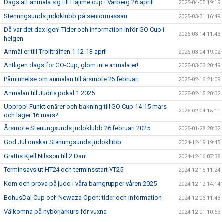
Dags att anmäla sig till Hajime cup i Varberg 26 april!
2025-04-05 19:19
Stenungsunds judoklubb på seniormässan
2025-03-31 16:49
Då var det dax igen! Tider och information inför GO Cup i
2025-03-14 11:43
helgen
Anmäl er till Trollträffen 1 12-13 april
2025-03-04 19:02
Äntligen dags för GO-Cup, glöm inte anmäla er!
2025-03-03 20:49
Påminnelse om anmälan till årsmöte 26 februari
2025-02-16 21:09
Anmälan till Judits pokal 1 2025
2025-02-15 20:32
Upprop! Funktionärer och bakning till GO Cup 14-15 mars
2025-02-04 15:11
och läger 16 mars?
Årsmöte Stenungsunds judoklubb 26 februari 2025
2025-01-28 20:32
God Jul önskar Stenungsunds judoklubb
2024-12-19 19:45
Grattis Kjell Nilsson till 2 Dan!
2024-12-16 07:38
Terminsavslut HT24 och terminsstart VT25
2024-12-15 11:24
Kom och prova på judo i våra barngrupper våren 2025
2024-12-12 14:14
BohusDal Cup och Newaza Open: tider och information
2024-12-06 11:43
Välkomna på nybörjarkurs för vuxna
2024-12-01 10:53