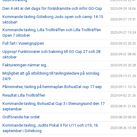
2023-09-30 22:41
Den 4 okt är det dags för föräldramöte och inför GO-Cup
2023-09-29 18:06
Kommande tävling Göteborg Judo open och camp 14-15
2023-09-27 19:31
oktober!
Kommande tävling, Lilla Trollträffen och Lilla Trollträffen
2023-09-27 19:24
Open 7 oktober
Full fart i Vuxengruppen
2023-09-22 20:32
Upprop! Funktionärer och bakning till GO Cup 27 och 28
2023-09-21 08:00
oktober
Faktureringen närmar sig...
2023-09-20 20:28
Möjlighet att gå utbildning till tävlingsledare på söndag
2023-09-19 21:20
24/9
Påminnelse, tävling på hemmaplan BohusDal cup 17 sep.
2023-09-11 10:16
Resultat Lilla Trollträffen
2023-09-02 21:26
Kommande tävling, BohusDal Cup 3 i Stenungsund den 17
2023-08-31 21:06
september
Ordförande har ordet
2023-08-29 08:00
Kommande tävling, Judits Pokal 3 för U11 och U13, 16
2023-08-26 15:38
september i Göteborg