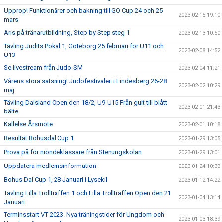
Upprop! Funktionärer och bakning till GO Cup 24 och 25
2023-02-15 19:10
mars
Aris på tränarutbildning, Step by Step steg 1
2023-02-13 10:50
Tävling Judits Pokal 1, Göteborg 25 februari för U11 och
2023-02-08 14:52
U13
Se livestream från Judo-SM
2023-02-04 11:21
Vårens stora satsning! Judofestivalen i Lindesberg 26-28
2023-02-02 10:29
maj
Tävling Dalsland Open den 18/2, U9-U15 Från gult till blått
2023-02-01 21:43
bälte
Kallelse Årsmöte
2023-02-01 10:18
Resultat Bohusdal Cup 1
2023-01-29 13:05
Prova på för niondeklassare från Stenungskolan
2023-01-29 13:01
Uppdatera medlemsinformation
2023-01-24 10:33
Bohus Dal Cup 1, 28 Januari i Lysekil
2023-01-12 14:22
Tävling Lilla Trollträffen 1 och Lilla Trollträffen Open den 21
2023-01-04 13:14
Januari
Terminsstart VT 2023. Nya träningstider för Ungdom och
2023-01-03 18:39