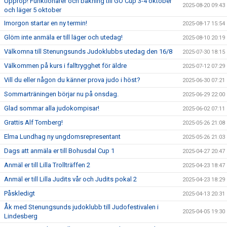
Upprop! Funktionärer och bakning till GO Cup 3-4 oktober
2025-08-20 09:43
och läger 5 oktober
Imorgon startar en ny termin!
2025-08-17 15:54
Glöm inte anmäla er till läger och utedag!
2025-08-10 20:19
Välkomna till Stenungsunds Judoklubbs utedag den 16/8
2025-07-30 18:15
Välkommen på kurs i falltrygghet för äldre
2025-07-12 07:29
Vill du eller någon du känner prova judo i höst?
2025-06-30 07:21
Sommarträningen börjar nu på onsdag.
2025-06-29 22:00
Glad sommar alla judokompisar!
2025-06-02 07:11
Grattis Alf Tornberg!
2025-05-26 21:08
Elma Lundhag ny ungdomsrepresentant
2025-05-26 21:03
Dags att anmäla er till Bohusdal Cup 1
2025-04-27 20:47
Anmäl er till Lilla Trollträffen 2
2025-04-23 18:47
Anmäl er till Lilla Judits vår och Judits pokal 2
2025-04-23 18:29
Påskledigt
2025-04-13 20:31
Åk med Stenungsunds judoklubb till Judofestivalen i
2025-04-05 19:30
Lindesberg