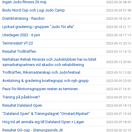
Ingen Judo-fitness 26 maj
2022-05-26 08:45
Budo Nord Cup och Lugi Judo Camp
2022-05-24 07:38
Distriktsträning - Randori
2022-05-18 22:41
Lyckad gradering i gruppen "Judo för alla"
2022-05-18 21:17
Utedagen 2022 - 6 juni
2022-05-18 17:19
Terminsslut! VT-22
2022-05-15 20:15
Resultat Trollträffen.
2022-05-15 16:15
Närhälsan Rehab Nösnäs och Judoklubben har nu blivit
2022-05-13 20:06
samarbetspartners vid skador och rehabilitering
Trollträffen, Riksmästerskap och Judofestival.
2022-05-10 12:00
Avslutning & gradering knattegrupp och nyb.grupp
2022-05-09 23:00
Paus för Motionsgruppen resten av terminen
2022-04-27 10:31
Träning på påsklovet?
2022-04-09 23:16
Resultat Dalsland Open
2022-04-09 18:13
"Dalsland Open" & Träningslägret "Omstart/Nystart"
2022-04-07 19:24
Hög tid att anmäla sig till Dalsland Open + Läger
2022-03-29 18:05
Resultat GO-cup - Stenungsunds JK
2022-03-26 22:10