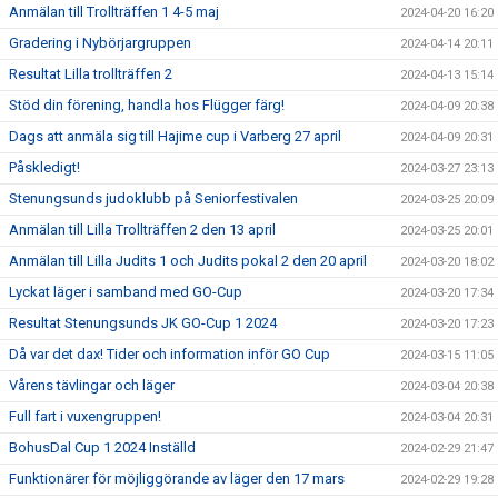
Anmälan till Trollträffen 1 4-5 maj
2024-04-20 16:20
Gradering i Nybörjargruppen
2024-04-14 20:11
Resultat Lilla trollträffen 2
2024-04-13 15:14
Stöd din förening, handla hos Flügger färg!
2024-04-09 20:38
Dags att anmäla sig till Hajime cup i Varberg 27 april
2024-04-09 20:31
Påskledigt!
2024-03-27 23:13
Stenungsunds judoklubb på Seniorfestivalen
2024-03-25 20:09
Anmälan till Lilla Trollträffen 2 den 13 april
2024-03-25 20:01
Anmälan till Lilla Judits 1 och Judits pokal 2 den 20 april
2024-03-20 18:02
Lyckat läger i samband med GO-Cup
2024-03-20 17:34
Resultat Stenungsunds JK GO-Cup 1 2024
2024-03-20 17:23
Då var det dax! Tider och information inför GO Cup
2024-03-15 11:05
Vårens tävlingar och läger
2024-03-04 20:38
Full fart i vuxengruppen!
2024-03-04 20:31
BohusDal Cup 1 2024 Inställd
2024-02-29 21:47
Funktionärer för möjliggörande av läger den 17 mars
2024-02-29 19:28