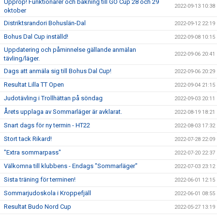
Upprop! Funktionärer och bakning till GO Cup 28 och 29
2022-09-13 10:38
oktober
Distriktsrandori Bohuslän-Dal
2022-09-12 22:19
Bohus Dal Cup inställd!
2022-09-08 10:15
Uppdatering och påminnelse gällande anmälan
2022-09-06 20:41
tävling/läger.
Dags att anmäla sig till Bohus Dal Cup!
2022-09-06 20:29
Resultat Lilla TT Open
2022-09-04 21:15
Judotävling i Trollhättan på söndag
2022-09-03 20:11
Årets upplaga av Sommarläger är avklarat.
2022-08-19 18:21
Snart dags för ny termin - HT22
2022-08-03 17:32
Stort tack Rikard!
2022-07-28 22:09
"Extra sommarpass"
2022-07-20 22:37
Välkomna till klubbens - Endags "Sommarläger"
2022-07-03 23:12
Sista träning för terminen!
2022-06-01 12:15
Sommarjudoskola i Kroppefjäll
2022-06-01 08:55
Resultat Budo Nord Cup
2022-05-27 13:19