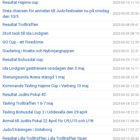
Resultat Hajime cup
2023-05-15 11:14
Sista chansen för anmälan till Judofestivalen nu på onsdag
2023-05-09 20:56
den 10/5
Resultat Trollträffen
2023-05-08 09:41
Stort tack till Ida Lindgren
2023-05-04 08:10
GO Cup - ett föredöme
2023-05-02 12:29
Gradering i Knatte och Nybörjargruppen.
2023-05-01 22:31
Resultat Bohusdal cup.
2023-04-29 17:07
Ida Lindgren gästtränare onsdagen den 3 maj
2023-04-28 16:11
Stenungsunds Arena stängd 1 maj
2023-04-28 10:41
Kommande Tävling Hajime Cup i Varberg 13 maj
2023-04-26 12:23
Resultat Judits Pokal #2
2023-04-22 20:56
Tävling Trollträffen 1 6-7 maj
2023-04-18 12:27
Tävling Bohusdal Cup 2 i Uddevalla den 29 april
2023-04-18 12:21
Anmäl till Judits Pokal 22 April för U9,U15 och U18
2023-04-17 08:34
Judo5 träningen i Göteborg
2023-04-17 07:27
Resultat Lilla Trollträffen, Lilla Trollträffen Open
2023-04-15 20:26