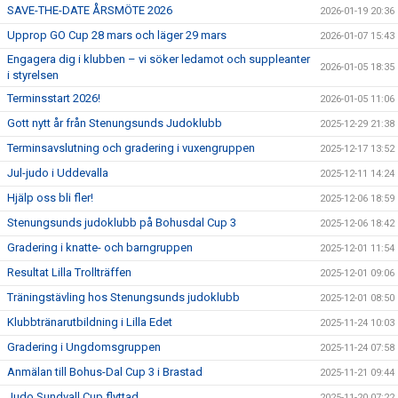
SAVE-THE-DATE ÅRSMÖTE 2026
2026-01-19 20:36
Upprop GO Cup 28 mars och läger 29 mars
2026-01-07 15:43
Engagera dig i klubben – vi söker ledamot och suppleanter
2026-01-05 18:35
i styrelsen
Terminsstart 2026!
2026-01-05 11:06
Gott nytt år från Stenungsunds Judoklubb
2025-12-29 21:38
Terminsavslutning och gradering i vuxengruppen
2025-12-17 13:52
Jul-judo i Uddevalla
2025-12-11 14:24
Hjälp oss bli fler!
2025-12-06 18:59
Stenungsunds judoklubb på Bohusdal Cup 3
2025-12-06 18:42
Gradering i knatte- och barngruppen
2025-12-01 11:54
Resultat Lilla Trollträffen
2025-12-01 09:06
Träningstävling hos Stenungsunds judoklubb
2025-12-01 08:50
Klubbtränarutbildning i Lilla Edet
2025-11-24 10:03
Gradering i Ungdomsgruppen
2025-11-24 07:58
Anmälan till Bohus-Dal Cup 3 i Brastad
2025-11-21 09:44
Judo Sundvall Cup flyttad
2025-11-20 07:22