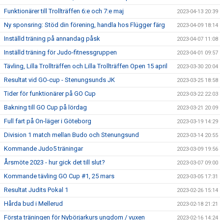
Funktionärer till Trollträffen 6:e och 7:e maj
2023-04-13 20:39
Ny sponsring: Stöd din förening, handla hos Flügger färg
2023-04-09 18:14
Inställd träning på annandag påsk
2023-04-07 11:08
Inställd träning för Judo-fitnessgruppen
2023-04-01 09:57
Tävling, Lilla Trollträffen och Lilla Trollträffen Open 15 april
2023-03-30 20:04
Resultat vid GO-cup - Stenungsunds JK
2023-03-25 18:58
Tider för funktionärer på GO Cup
2023-03-22 22:03
Bakning till GO Cup på lördag
2023-03-21 20:09
Full fart på On-läger i Göteborg
2023-03-19 14:29
Division 1 match mellan Budo och Stenungsund
2023-03-14 20:55
Kommande Judo5 träningar
2023-03-09 19:56
Årsmöte 2023 - hur gick det till slut?
2023-03-07 09:00
Kommande tävling GO Cup #1, 25 mars
2023-03-05 17:31
Resultat Judits Pokal 1
2023-02-26 15:14
Hårda bud i Mellerud
2023-02-18 21:21
Första träningen för Nybörjarkurs ungdom / vuxen
2023-02-16 14:24