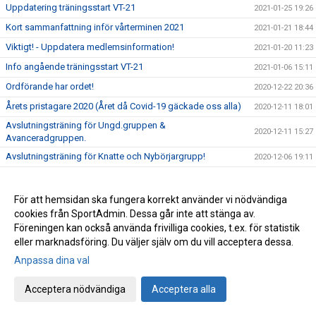
Uppdatering träningsstart VT-21
2021-01-25 19:26
Kort sammanfattning inför vårterminen 2021
2021-01-21 18:44
Viktigt! - Uppdatera medlemsinformation!
2021-01-20 11:23
Info angående träningsstart VT-21
2021-01-06 15:11
Ordförande har ordet!
2020-12-22 20:36
Årets pristagare 2020 (Året då Covid-19 gäckade oss alla)
2020-12-11 18:01
Avslutningsträning för Ungd.gruppen &
2020-12-11 15:27
Avanceradgruppen.
Avslutningsträning för Knatte och Nybörjargrupp!
2020-12-06 19:11
Terminsslutet är nära!
2020-12-05 10:55
Missa inte klubbens Träningsbingo!
2020-12-01 21:48
För att hemsidan ska fungera korrekt använder vi nödvändiga
cookies från SportAdmin. Dessa går inte att stänga av.
Ny uppdaterad info kring Covid-19 och vår träning HT-20!
2020-11-24 21:02
Föreningen kan också använda frivilliga cookies, t.ex. för statistik
Ny info angående träning och träningstider!
2020-11-03 17:20
eller marknadsföring. Du väljer själv om du vill acceptera dessa.
Uppdaterad info kring Covid-19
2020-10-31 12:32
Anpassa dina val
Beslut om skärpta allmänna råd!
2020-10-29 15:45
Acceptera nödvändiga
Acceptera alla
Träning på Höstlovet?
2020-10-25 22:09
Resultat Bohus-dal Cup
2020-10-04 13:30