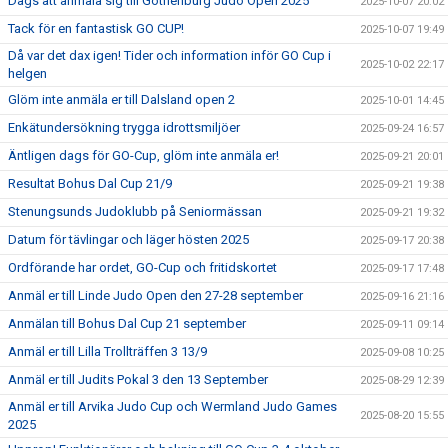
Dags att anmäla sig till Gothenburg Judo Open 2025
2025-10-07 20:02
Tack för en fantastisk GO CUP!
2025-10-07 19:49
Då var det dax igen! Tider och information inför GO Cup i
2025-10-02 22:17
helgen
Glöm inte anmäla er till Dalsland open 2
2025-10-01 14:45
Enkätundersökning trygga idrottsmiljöer
2025-09-24 16:57
Äntligen dags för GO-Cup, glöm inte anmäla er!
2025-09-21 20:01
Resultat Bohus Dal Cup 21/9
2025-09-21 19:38
Stenungsunds Judoklubb på Seniormässan
2025-09-21 19:32
Datum för tävlingar och läger hösten 2025
2025-09-17 20:38
Ordförande har ordet, GO-Cup och fritidskortet
2025-09-17 17:48
Anmäl er till Linde Judo Open den 27-28 september
2025-09-16 21:16
Anmälan till Bohus Dal Cup 21 september
2025-09-11 09:14
Anmäl er till Lilla Trollträffen 3 13/9
2025-09-08 10:25
Anmäl er till Judits Pokal 3 den 13 September
2025-08-29 12:39
Anmäl er till Arvika Judo Cup och Wermland Judo Games
2025-08-20 15:55
2025