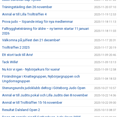
Träningstävling den 26 november
2025-11-20 07:10
Anmäl er till Lilla Trollträffen 4
2025-11-19 12:53
Prova judo – löpande intag för nya medlemmar
2025-11-18 11:13
Falltrygghetsträning för äldre – ny termin startar 11 januari
2025-11-18 11:03
2026
Välkomna på julfest den 21 december!
2025-11-17 20:31
Trollträffen 2 2025
2025-11-17 20:19
Ett stort tack till Aris!
2025-11-09 20:46
Tack Wille!
2025-11-09 13:13
Nu kör vi igen - Nybörjarkurs för vuxna!
2025-11-09 12:58
Förändringar i Knattegruppen, Nybörjargruppen och
2025-11-04 18:53
Ungdomsgruppen
Stenungsunds judoklubb deltog i Göteborg Judo Open
2025-10-27 10:57
Anmäl er till Judits pokal och Lilla Judits den 8 november
2025-10-22 14:06
Anmäl er till Trollträffen 15-16 november
2025-10-22 09:00
Resultat Dalsland Open 2
2025-10-13 08:37