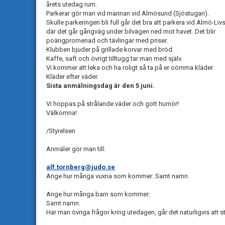
årets utedag rum.
Parkerar gör man vid marinan vid Almösund (Sjöstugan).
Skulle parkeringen bli full går det bra att parkera vid Almö-Livs
där det går gångväg under bilvägen ned mot havet. Det blir
poängpromenad och tävlingar med priser.
Klubben bjuder på grillade korvar med bröd.
Kaffe, saft och övrigt tilltugg tar man med själv.
Vi kommer att leka och ha roligt så ta på er oömma kläder.
Kläder efter väder.
Sista anmälningsdag är den 5 juni.
Vi hoppas på strålande väder och gott humör!
Välkomna!
/Styrelsen
Anmäler gör man till:
alf.tornberg@judo.se
Ange hur många vuxna som kommer: Samt namn.
Ange hur många barn som kommer:
Samt namn.
Har man övriga frågor kring utedagen, går det naturligvis att 