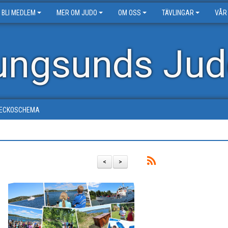
BLI MEDLEM
MER OM JUDO
OM OSS
TÄVLINGAR
VÅR
ungsunds Jud
ECKOSCHEMA
<
>