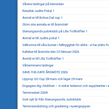
Vårens tävlingar på hemsidan
Resultat Judits Pokal 1
Anmäl er till Bohus-Dal cup 1
Glöm inte anmäla er till årsmötet!
Stenungsunds judoklubb på Lilla Trollträffen 1
Anmäl er till Judits pokal 1
Välkomna till våra kurser i falltrygghet för äldre - vi har plats för
Kallelse till årsmöte den 25 februari 2026
Anmäl er till Lilla Trollträffen 1
Vårterminens tävlingar
SAVE-THE-DATE ÅRSMÖTE 2026
Upprop GO Cup 28 mars och läger 29 mars
Engagera dig i klubben – vi söker ledamot och suppleanter i s
Terminsstart 2026!
Gott nytt år från Stenungsunds Judoklubb
Terminsavslutning och gradering i vuxengruppen