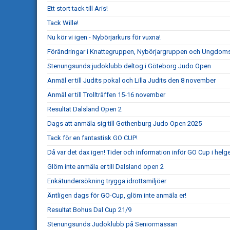
Ett stort tack till Aris!
Tack Wille!
Nu kör vi igen - Nybörjarkurs för vuxna!
Förändringar i Knattegruppen, Nybörjargruppen och Ungdo
Stenungsunds judoklubb deltog i Göteborg Judo Open
Anmäl er till Judits pokal och Lilla Judits den 8 november
Anmäl er till Trollträffen 15-16 november
Resultat Dalsland Open 2
Dags att anmäla sig till Gothenburg Judo Open 2025
Tack för en fantastisk GO CUP!
Då var det dax igen! Tider och information inför GO Cup i helg
Glöm inte anmäla er till Dalsland open 2
Enkätundersökning trygga idrottsmiljöer
Äntligen dags för GO-Cup, glöm inte anmäla er!
Resultat Bohus Dal Cup 21/9
Stenungsunds Judoklubb på Seniormässan