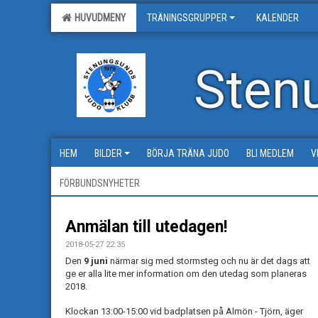
HUVUDMENY
TRÄNINGSGRUPPER
KALENDER
Sten
HEM
BILDER
BÖRJA TRÄNA JUDO
BLI MEDLEM
V
FÖRBUNDSNYHETER
Anmälan till utedagen!
2018-05-27 22:35
Den
9 juni
närmar sig med stormsteg och nu är det dags att
ge er alla lite mer information om den utedag som planeras
2018.
Klockan 13:00-15:00 vid badplatsen på Almön - Tjörn, äger