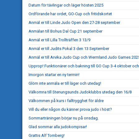
Datum för tävlingar och läger hösten 2025
Ordförande har ordet, GO-Cup och fritidskortet
Anmäl er till Linde Judo Open den 27-28 september
Anmälan till Bohus Dal Cup 21 september
Anmäl er till Lilla Trollträffen 3 13/9
Anmäl er till Judits Pokal 3 den 13 September
Anmäl er till Arvika Judo Cup och Wermland Judo Games 202
Upprop! Funktionärer och bakning till GO Cup 3-4 oktober och
Imorgon startar en ny termin!
Glöm inte anmäla er till läger och utedag!
Välkomna till Stenungsunds Judoklubbs utedag den 16/8
Välkommen på kurs i falltrygghet för äldre
Vill du eller någon du känner prova judo i höst?
Sommarträningen börjar nu på onsdag.
Glad sommar alla judokompisar!
Grattis Alf Tornberg!