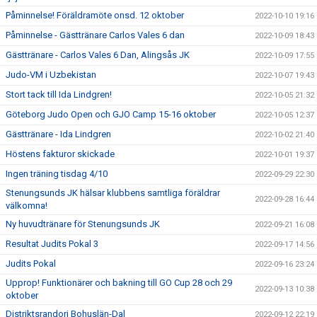
Påminnelse! Föräldramöte onsd. 12 oktober
2022-10-10 19:16
Påminnelse - Gästtränare Carlos Vales 6 dan
2022-10-09 18:43
Gästtränare - Carlos Vales 6 Dan, Alingsås JK
2022-10-09 17:55
Judo-VM i Uzbekistan
2022-10-07 19:43
Stort tack till Ida Lindgren!
2022-10-05 21:32
Göteborg Judo Open och GJO Camp 15-16 oktober
2022-10-05 12:37
Gästtränare - Ida Lindgren
2022-10-02 21:40
Höstens fakturor skickade
2022-10-01 19:37
Ingen träning tisdag 4/10
2022-09-29 22:30
Stenungsunds JK hälsar klubbens samtliga föräldrar
2022-09-28 16:44
välkomna!
Ny huvudtränare för Stenungsunds JK
2022-09-21 16:08
Resultat Judits Pokal 3
2022-09-17 14:56
Judits Pokal
2022-09-16 23:24
Upprop! Funktionärer och bakning till GO Cup 28 och 29
2022-09-13 10:38
oktober
Distriktsrandori Bohuslän-Dal
2022-09-12 22:19