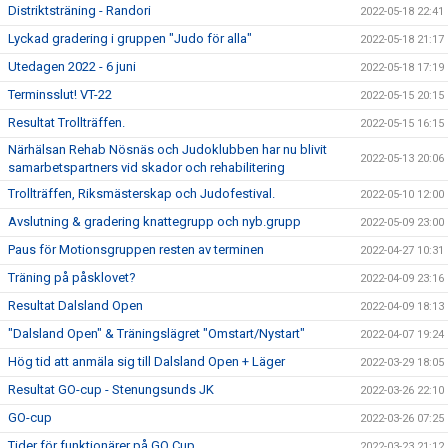
Distriktsträning - Randori
2022-05-18 22:41
Lyckad gradering i gruppen "Judo för alla"
2022-05-18 21:17
Utedagen 2022 - 6 juni
2022-05-18 17:19
Terminsslut! VT-22
2022-05-15 20:15
Resultat Trollträffen.
2022-05-15 16:15
Närhälsan Rehab Nösnäs och Judoklubben har nu blivit
2022-05-13 20:06
samarbetspartners vid skador och rehabilitering
Trollträffen, Riksmästerskap och Judofestival.
2022-05-10 12:00
Avslutning & gradering knattegrupp och nyb.grupp
2022-05-09 23:00
Paus för Motionsgruppen resten av terminen
2022-04-27 10:31
Träning på påsklovet?
2022-04-09 23:16
Resultat Dalsland Open
2022-04-09 18:13
"Dalsland Open" & Träningslägret "Omstart/Nystart"
2022-04-07 19:24
Hög tid att anmäla sig till Dalsland Open + Läger
2022-03-29 18:05
Resultat GO-cup - Stenungsunds JK
2022-03-26 22:10
GO-cup
2022-03-26 07:25
Tider för funktionärer på GO Cup
2022-03-23 21:12