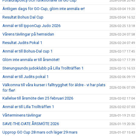
Föräldrapolicy och funktionärer till GO Cup
2026-03-08 20:45
Äntligen dags för GO-Cup, glöm inte anmäla er!
2026-03-04 19:20
Resultat Bohus Dal Cup
2026-03-04 16:52
Anmäl er till IpponCup Judo 2026
2026-02-25 13:18
Vårens tävlingar på hemsidan
2026-02-24 07:58
Resultat Judits Pokal 1
2026-02-24 07:49
Anmäl er till Bohus-Dal cup 1
2026-02-17 17:45
Glöm inte anmäla er till årsmötet!
2026-02-17 17:39
Stenungsunds judoklubb på Lilla Trollträffen 1
2026-02-15 16:53
Anmäl er till Judits pokal 1
2026-02-06 09:19
Välkomna till våra kurser i falltrygghet för äldre - vi har plats
2026-02-06 07:09
för fler!
Kallelse till årsmöte den 25 februari 2026
2026-02-02 17:04
Anmäl er till Lilla Trollträffen 1
2026-02-02 07:03
Vårterminens tävlingar
2026-01-19 21:02
SAVE-THE-DATE ÅRSMÖTE 2026
2026-01-19 20:36
Upprop GO Cup 28 mars och läger 29 mars
2026-01-07 15:43