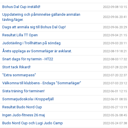
Bohus Dal Cup inställd!
2022-09-08 10:15
Uppdatering och påminnelse gällande anmälan
2022-09-06 20:41
tävling/läger.
Dags att anmäla sig till Bohus Dal Cup!
2022-09-06 20:29
Resultat Lilla TT Open
2022-09-04 21:15
Judotävling i Trollhättan på söndag
2022-09-03 20:11
Årets upplaga av Sommarläger är avklarat.
2022-08-19 18:21
Snart dags för ny termin - HT22
2022-08-03 17:32
Stort tack Rikard!
2022-07-28 22:09
"Extra sommarpass"
2022-07-20 22:37
Välkomna till klubbens - Endags "Sommarläger"
2022-07-03 23:12
Sista träning för terminen!
2022-06-01 12:15
Sommarjudoskola i Kroppefjäll
2022-06-01 08:55
Resultat Budo Nord Cup
2022-05-27 13:19
Ingen Judo-fitness 26 maj
2022-05-26 08:45
Budo Nord Cup och Lugi Judo Camp
2022-05-24 07:38