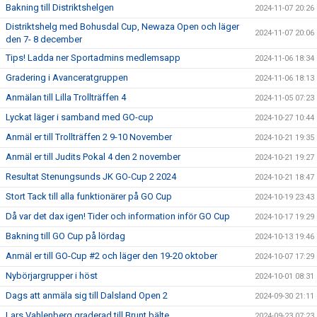
Bakning till Distriktshelgen
2024-11-07 20:26
Distriktshelg med Bohusdal Cup, Newaza Open och läger
2024-11-07 20:06
den 7- 8 december
Tips! Ladda ner Sportadmins medlemsapp
2024-11-06 18:34
Gradering i Avanceratgruppen
2024-11-06 18:13
Anmälan till Lilla Trollträffen 4
2024-11-05 07:23
Lyckat läger i samband med GO-cup
2024-10-27 10:44
Anmäl er till Trollträffen 2 9-10 November
2024-10-21 19:35
Anmäl er till Judits Pokal 4 den 2 november
2024-10-21 19:27
Resultat Stenungsunds JK GO-Cup 2 2024
2024-10-21 18:47
Stort Tack till alla funktionärer på GO Cup
2024-10-19 23:43
Då var det dax igen! Tider och information inför GO Cup
2024-10-17 19:29
Bakning till GO Cup på lördag
2024-10-13 19:46
Anmäl er till GO-Cup #2 och läger den 19-20 oktober
2024-10-07 17:29
Nybörjargrupper i höst
2024-10-01 08:31
Dags att anmäla sig till Dalsland Open 2
2024-09-30 21:11
Lars Vahlenberg graderad till Brunt bälte
2024-09-23 07:23