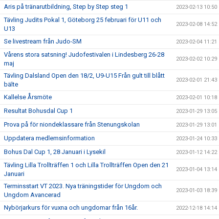
Aris på tränarutbildning, Step by Step steg 1
2023-02-13 10:50
Tävling Judits Pokal 1, Göteborg 25 februari för U11 och
2023-02-08 14:52
U13
Se livestream från Judo-SM
2023-02-04 11:21
Vårens stora satsning! Judofestivalen i Lindesberg 26-28
2023-02-02 10:29
maj
Tävling Dalsland Open den 18/2, U9-U15 Från gult till blått
2023-02-01 21:43
bälte
Kallelse Årsmöte
2023-02-01 10:18
Resultat Bohusdal Cup 1
2023-01-29 13:05
Prova på för niondeklassare från Stenungskolan
2023-01-29 13:01
Uppdatera medlemsinformation
2023-01-24 10:33
Bohus Dal Cup 1, 28 Januari i Lysekil
2023-01-12 14:22
Tävling Lilla Trollträffen 1 och Lilla Trollträffen Open den 21
2023-01-04 13:14
Januari
Terminsstart VT 2023. Nya träningstider för Ungdom och
2023-01-03 18:39
Ungdom Avancerad
Nybörjarkurs för vuxna och ungdomar från 16år.
2022-12-18 14:14