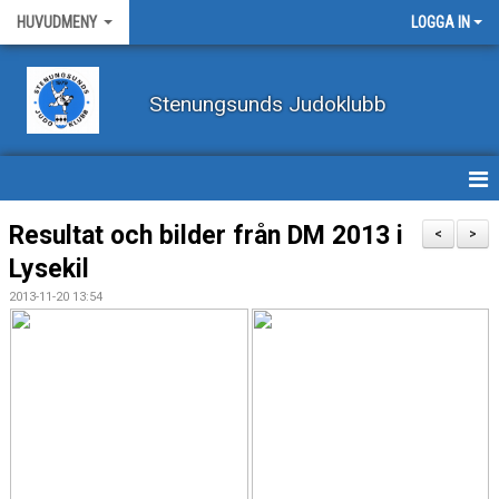
HUVUDMENY
LOGGA IN
Stenungsunds Judoklubb
HEM
Resultat och bilder från DM 2013 i
<
>
Lysekil
FÖRBUNDSNYHETER
2013-11-20 13:54
BILDER
BÖRJA TRÄNA JUDO
BLI MEDLEM
VECKOSCHEMA