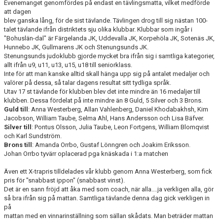
Evenemanget genomfördes på endast en tävlingsmatta, vilket medförde
att dagen
blev ganska lång, för de sist tävlande. Tävlingen drog till sig nästan 100-
talet tävlande ifrån distriktets sju olika klubbar. Klubbar som ingår i
"Bohuslän-dal" är Färgelanda JK, Uddevalla JK, Korpehöla JK, Sotenäs JK,
Hunnebo JK, Gullmarens JK och Stenungsunds JK.
Stenungsunds judoklubb gjorde mycket bra ifrån sig i samtliga kategorier,
allt ifrån u9, u11, u13, u15, u18 till seniorklass.
Inte för att man kanske alltid skall hänga upp sig på antalet medaljer och
valörer på dessa, så talar dagens resultat sitt tydliga språk.
Utav 17 st tävlande för klubben blev det inte mindre än 16 medaljer till
klubben. Dessa fördelat på inte mindre än 8 Guld, 5 Silver och 3 Brons.
Guld till
: Anna Westerberg, Allan Vahlenberg, Daniel Khodabakhsh, Kim
Jacobson, William Taube, Selma Ahl, Hans Andersson och Lisa Bäfver.
Silver till
: Pontus Olsson, Julia Taube, Leon Fortgens, William Blomqvist
och Karl Sundström.
Brons till
: Amanda Orrbo, Gustaf Lönngren och Joakim Eriksson.
Johan Orrbo tyvärr oplacerad pga knäskada i 1:a matchen
Även ett X-trapris tilldelades vår klubb genom Anna Westerberg, som fick
pris för "snabbast ippon" (snabbast vinst).
Det är en sann fröjd att åka med som coach, när alla....ja verkligen alla, gör
så bra ifrån sig på mattan. Samtliga tävlande denna dag gick verkligen in
på
mattan med en vinnarinställning som sällan skådats. Man beträder mattan