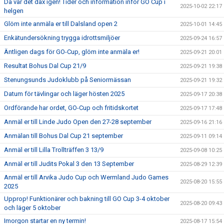
Då var det dax igen! Tider och information inför GO Cup i
2025-10-02 22:17
helgen
Glöm inte anmäla er till Dalsland open 2
2025-10-01 14:45
Enkätundersökning trygga idrottsmiljöer
2025-09-24 16:57
Äntligen dags för GO-Cup, glöm inte anmäla er!
2025-09-21 20:01
Resultat Bohus Dal Cup 21/9
2025-09-21 19:38
Stenungsunds Judoklubb på Seniormässan
2025-09-21 19:32
Datum för tävlingar och läger hösten 2025
2025-09-17 20:38
Ordförande har ordet, GO-Cup och fritidskortet
2025-09-17 17:48
Anmäl er till Linde Judo Open den 27-28 september
2025-09-16 21:16
Anmälan till Bohus Dal Cup 21 september
2025-09-11 09:14
Anmäl er till Lilla Trollträffen 3 13/9
2025-09-08 10:25
Anmäl er till Judits Pokal 3 den 13 September
2025-08-29 12:39
Anmäl er till Arvika Judo Cup och Wermland Judo Games
2025-08-20 15:55
2025
Upprop! Funktionärer och bakning till GO Cup 3-4 oktober
2025-08-20 09:43
och läger 5 oktober
Imorgon startar en ny termin!
2025-08-17 15:54