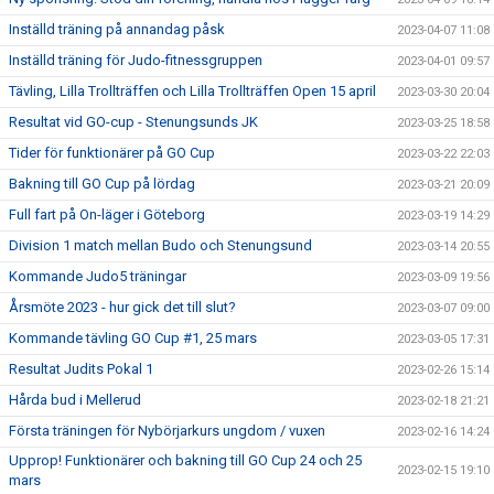
Inställd träning på annandag påsk
2023-04-07 11:08
Inställd träning för Judo-fitnessgruppen
2023-04-01 09:57
Tävling, Lilla Trollträffen och Lilla Trollträffen Open 15 april
2023-03-30 20:04
Resultat vid GO-cup - Stenungsunds JK
2023-03-25 18:58
Tider för funktionärer på GO Cup
2023-03-22 22:03
Bakning till GO Cup på lördag
2023-03-21 20:09
Full fart på On-läger i Göteborg
2023-03-19 14:29
Division 1 match mellan Budo och Stenungsund
2023-03-14 20:55
Kommande Judo5 träningar
2023-03-09 19:56
Årsmöte 2023 - hur gick det till slut?
2023-03-07 09:00
Kommande tävling GO Cup #1, 25 mars
2023-03-05 17:31
Resultat Judits Pokal 1
2023-02-26 15:14
Hårda bud i Mellerud
2023-02-18 21:21
Första träningen för Nybörjarkurs ungdom / vuxen
2023-02-16 14:24
Upprop! Funktionärer och bakning till GO Cup 24 och 25
2023-02-15 19:10
mars