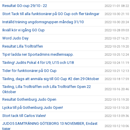
Resultat GO-cup 29/10 - 22
2022-11-01 08:22
Stort Tack till alla funktionärer på GO Cup och fler tävlingar
2022-10-30 21:10
Inställd träning ungdomsgruppen måndag 31/10
2022-10-30 20:24
Ikväll kör vi igång GO Cup
2022-10-28 09:03
Word Judo Day
2022-10-27 16:21
Resultat Lilla Trollträffen
2022-10-25 19:20
Tips! ladda ner Sportadmins medlemsapp.
2022-10-25 12:24
Tävling! Judits Pokal 4 för U9, U15 och U18
2022-10-24 11:19
Tider för funktionärer på GO Cup
2022-10-21 12:13
Tävling, dags att anmäla sig till GO Cup #2 den 29 Oktober
2022-10-18 17:59
Tävling, Lilla Trollträffen och Lilla Trollträffen Open 22
2022-10-16 20:46
Oktober
Resultat Gothenburg Judo Open
2022-10-15 19:20
Lycka till på Gothenburg Judo Open!
2022-10-13 10:20
Stort tack till Carlos Vales!
2022-10-13 09:36
JUDO5 SAMTRÄNING GÖTEBORG 13 NOVEMBER, Endast
2022-10-12 10:06
tjejer