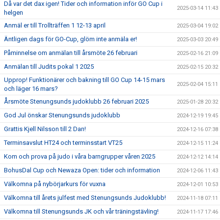
Då var det dax igen! Tider och information inför GO Cup i
2025-03-14 11:43
helgen
Anmäl er till Trollträffen 1 12-13 april
2025-03-04 19:02
Äntligen dags för GO-Cup, glöm inte anmäla er!
2025-03-03 20:49
Påminnelse om anmälan till årsmöte 26 februari
2025-02-16 21:09
Anmälan till Judits pokal 1 2025
2025-02-15 20:32
Upprop! Funktionärer och bakning till GO Cup 14-15 mars
2025-02-04 15:11
och läger 16 mars?
Årsmöte Stenungsunds judoklubb 26 februari 2025
2025-01-28 20:32
God Jul önskar Stenungsunds judoklubb
2024-12-19 19:45
Grattis Kjell Nilsson till 2 Dan!
2024-12-16 07:38
Terminsavslut HT24 och terminsstart VT25
2024-12-15 11:24
Kom och prova på judo i våra barngrupper våren 2025
2024-12-12 14:14
BohusDal Cup och Newaza Open: tider och information
2024-12-06 11:43
Välkomna på nybörjarkurs för vuxna
2024-12-01 10:53
Välkomna till årets julfest med Stenungsunds Judoklubb!
2024-11-18 07:11
Välkomna till Stenungsunds JK och vår träningstävling!
2024-11-17 17:46