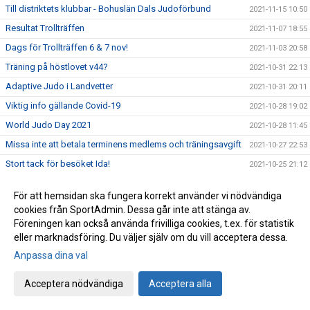
Till distriktets klubbar - Bohuslän Dals Judoförbund
2021-11-15 10:50
Resultat Trollträffen
2021-11-07 18:55
Dags för Trollträffen 6 & 7 nov!
2021-11-03 20:58
Träning på höstlovet v44?
2021-10-31 22:13
Adaptive Judo i Landvetter
2021-10-31 20:11
Viktig info gällande Covid-19
2021-10-28 19:02
World Judo Day 2021
2021-10-28 11:45
Missa inte att betala terminens medlems och träningsavgift
2021-10-27 22:53
Stort tack för besöket Ida!
2021-10-25 21:12
Stort Tack till alla funktionärer på GO Cup
2021-10-24 12:42
För att hemsidan ska fungera korrekt använder vi nödvändiga
Resultat vid GO-cup och BNC
2021-10-23 19:49
cookies från SportAdmin. Dessa går inte att stänga av.
Då var det dax för GO Cup
Föreningen kan också använda frivilliga cookies, t.ex. för statistik
2021-10-22 15:12
eller marknadsföring. Du väljer själv om du vill acceptera dessa.
Budo Nord cup!
2021-10-21 13:24
Anpassa dina val
GO-cup på lördag
2021-10-21 12:30
Resultat Gothenburg Judo Open
2021-10-16 18:57
Acceptera nödvändiga
Acceptera alla
Påminnelse funktionärer till GO Cup
2021-10-13 20:49