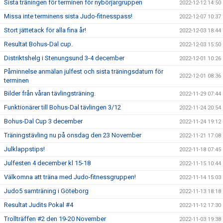
Sista träningen för terminen för nybörjargruppen
2022-12-12 14:50
Missa inte terminens sista Judo-fitnesspass!
2022-12-07 10:37
Stort jättetack för alla fina år!
2022-12-03 18:44
Resultat Bohus-Dal cup.
2022-12-03 15:50
Distriktshelg i Stenungsund 3-4 december
2022-12-01 10:26
Påminnelse anmälan julfest och sista träningsdatum för
2022-12-01 08:36
terminen
Bilder från våran tävlingsträning.
2022-11-29 07:44
Funktionärer till Bohus-Dal tävlingen 3/12
2022-11-24 20:54
Bohus-Dal Cup 3 december
2022-11-24 19:12
Träningstävling nu på onsdag den 23 November
2022-11-21 17:08
Julklappstips!
2022-11-18 07:45
Julfesten 4 december kl 15-18
2022-11-15 10:44
Välkomna att träna med Judo-fitnessgruppen!
2022-11-14 15:03
Judo5 samträning i Göteborg
2022-11-13 18:18
Resultat Judits Pokal #4
2022-11-12 17:30
Trollträffen #2 den 19-20 November
2022-11-03 19:38