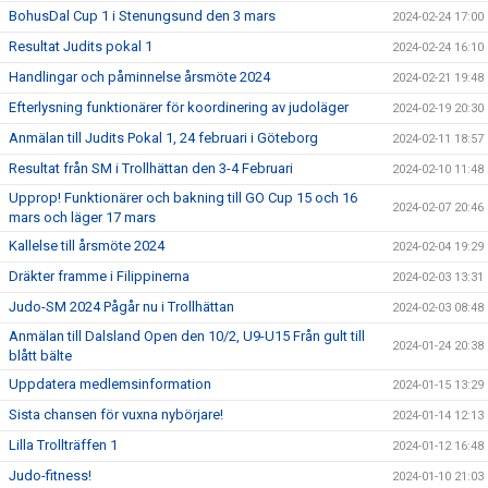
BohusDal Cup 1 i Stenungsund den 3 mars
2024-02-24 17:00
Resultat Judits pokal 1
2024-02-24 16:10
Handlingar och påminnelse årsmöte 2024
2024-02-21 19:48
Efterlysning funktionärer för koordinering av judoläger
2024-02-19 20:30
Anmälan till Judits Pokal 1, 24 februari i Göteborg
2024-02-11 18:57
Resultat från SM i Trollhättan den 3-4 Februari
2024-02-10 11:48
Upprop! Funktionärer och bakning till GO Cup 15 och 16
2024-02-07 20:46
mars och läger 17 mars
Kallelse till årsmöte 2024
2024-02-04 19:29
Dräkter framme i Filippinerna
2024-02-03 13:31
Judo-SM 2024 Pågår nu i Trollhättan
2024-02-03 08:48
Anmälan till Dalsland Open den 10/2, U9-U15 Från gult till
2024-01-24 20:38
blått bälte
Uppdatera medlemsinformation
2024-01-15 13:29
Sista chansen för vuxna nybörjare!
2024-01-14 12:13
Lilla Trollträffen 1
2024-01-12 16:48
Judo-fitness!
2024-01-10 21:03