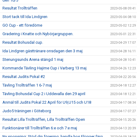
den 10/5
Resultat Trollträffen
2023-05-08 09:41
Stort tack till Ida Lindgren
2023-05-04 08:10
GO Cup - ett föredöme
2023-05-02 12:29
Gradering i Knatte och Nybörjargruppen.
2023-05-01 22:31
Resultat Bohusdal cup.
2023-04-29 17:07
Ida Lindgren gästtränare onsdagen den 3 maj
2023-04-28 16:11
Stenungsunds Arena stängd 1 maj
2023-04-28 10:41
Kommande Tävling Hajime Cup i Varberg 13 maj
2023-04-26 12:23
Resultat Judits Pokal #2
2023-04-22 20:56
Tävling Trollträffen 1 6-7 maj
2023-04-18 12:27
Tävling Bohusdal Cup 2 i Uddevalla den 29 april
2023-04-18 12:21
Anmäl till Judits Pokal 22 April för U9,U15 och U18
2023-04-17 08:34
Judo5 träningen i Göteborg
2023-04-17 07:27
Resultat Lilla Trollträffen, Lilla Trollträffen Open
2023-04-15 20:26
Funktionärer till Trollträffen 6:e och 7:e maj
2023-04-13 20:39
Ny sponsring: Stöd din förening, handla hos Flügger färg
2023-04-09 18:14