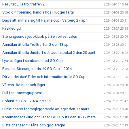
Resultat Lilla trollträffen 2
2024-04-13 15:14
Stöd din förening, handla hos Flügger färg!
2024-04-09 20:38
Dags att anmäla sig till Hajime cup i Varberg 27 april
2024-04-09 20:31
Påskledigt!
2024-03-27 23:13
Stenungsunds judoklubb på Seniorfestivalen
2024-03-25 20:09
Anmälan till Lilla Trollträffen 2 den 13 april
2024-03-25 20:01
Anmälan till Lilla Judits 1 och Judits pokal 2 den 20 april
2024-03-20 18:02
Lyckat läger i samband med GO-Cup
2024-03-20 17:34
Resultat Stenungsunds JK GO-Cup 1 2024
2024-03-20 17:23
Då var det dax! Tider och information inför GO Cup
2024-03-15 11:05
Vårens tävlingar och läger
2024-03-04 20:38
Full fart i vuxengruppen!
2024-03-04 20:31
BohusDal Cup 1 2024 Inställd
2024-02-29 21:47
Funktionärer för möjliggörande av läger den 17 mars
2024-02-29 19:28
Kommande tävling och läger, GO Cup #1 den 16-17 mars
2024-02-29 17:18
Sista chansen till tårta och godisregn!
2024-02-25 12:19