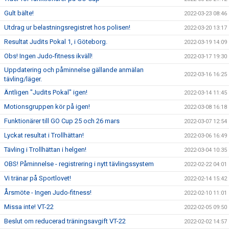
Gult bälte!
2022-03-23 08:46
Utdrag ur belastningsregistret hos polisen!
2022-03-20 13:17
Resultat Judits Pokal 1, i Göteborg.
2022-03-19 14:09
Obs! Ingen Judo-fitness ikväll!
2022-03-17 19:30
Uppdatering och påminnelse gällande anmälan
2022-03-16 16:25
tävling/läger.
Äntligen "Judits Pokal" igen!
2022-03-14 11:45
Motionsgruppen kör på igen!
2022-03-08 16:18
Funktionärer till GO Cup 25 och 26 mars
2022-03-07 12:54
Lyckat resultat i Trollhättan!
2022-03-06 16:49
Tävling i Trollhättan i helgen!
2022-03-04 10:35
OBS! Påminnelse - registrering i nytt tävlingssystem
2022-02-22 04:01
Vi tränar på Sportlovet!
2022-02-14 15:42
Årsmöte - Ingen Judo-fitness!
2022-02-10 11:01
Missa inte! VT-22
2022-02-05 09:50
Beslut om reducerad träningsavgift VT-22
2022-02-02 14:57