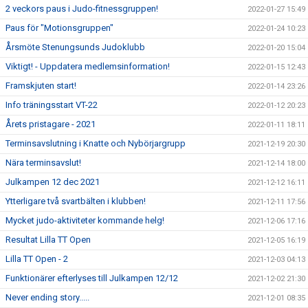
2 veckors paus i Judo-fitnessgruppen!
2022-01-27 15:49
Paus för "Motionsgruppen"
2022-01-24 10:23
Årsmöte Stenungsunds Judoklubb
2022-01-20 15:04
Viktigt! - Uppdatera medlemsinformation!
2022-01-15 12:43
Framskjuten start!
2022-01-14 23:26
Info träningsstart VT-22
2022-01-12 20:23
Årets pristagare - 2021
2022-01-11 18:11
Terminsavslutning i Knatte och Nybörjargrupp
2021-12-19 20:30
Nära terminsavslut!
2021-12-14 18:00
Julkampen 12 dec 2021
2021-12-12 16:11
Ytterligare två svartbälten i klubben!
2021-12-11 17:56
Mycket judo-aktiviteter kommande helg!
2021-12-06 17:16
Resultat Lilla TT Open
2021-12-05 16:19
Lilla TT Open - 2
2021-12-03 04:13
Funktionärer efterlyses till Julkampen 12/12
2021-12-02 21:30
Never ending story.....
2021-12-01 08:35