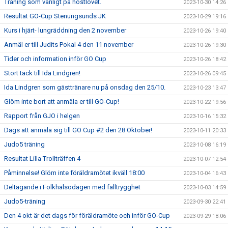
Träning som vanligt på höstlovet.
2023-10-30 14:26
Resultat GO-Cup Stenungsunds JK
2023-10-29 19:16
Kurs i hjärt- lungräddning den 2 november
2023-10-26 19:40
Anmäl er till Judits Pokal 4 den 11 november
2023-10-26 19:30
Tider och information inför GO Cup
2023-10-26 18:42
Stort tack till Ida Lindgren!
2023-10-26 09:45
Ida Lindgren som gästtränare nu på onsdag den 25/10.
2023-10-23 13:47
Glöm inte bort att anmäla er till GO-Cup!
2023-10-22 19:56
Rapport från GJO i helgen
2023-10-16 15:32
Dags att anmäla sig till GO Cup #2 den 28 Oktober!
2023-10-11 20:33
Judo5 träning
2023-10-08 16:19
Resultat Lilla Trollträffen 4
2023-10-07 12:54
Påminnelse! Glöm inte föräldramötet ikväll 18:00
2023-10-04 16:43
Deltagande i Folkhälsodagen med falltrygghet
2023-10-03 14:59
Judo5-träning
2023-09-30 22:41
Den 4 okt är det dags för föräldramöte och inför GO-Cup
2023-09-29 18:06