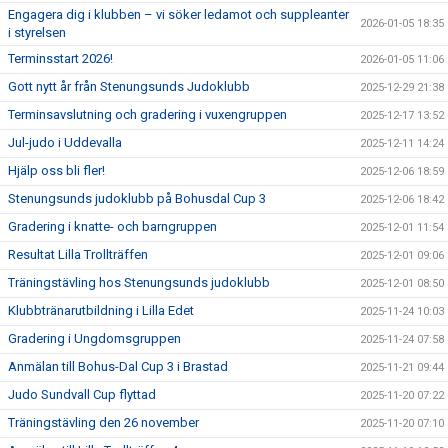
Engagera dig i klubben – vi söker ledamot och suppleanter
2026-01-05 18:35
i styrelsen
Terminsstart 2026!
2026-01-05 11:06
Gott nytt år från Stenungsunds Judoklubb
2025-12-29 21:38
Terminsavslutning och gradering i vuxengruppen
2025-12-17 13:52
Jul-judo i Uddevalla
2025-12-11 14:24
Hjälp oss bli fler!
2025-12-06 18:59
Stenungsunds judoklubb på Bohusdal Cup 3
2025-12-06 18:42
Gradering i knatte- och barngruppen
2025-12-01 11:54
Resultat Lilla Trollträffen
2025-12-01 09:06
Träningstävling hos Stenungsunds judoklubb
2025-12-01 08:50
Klubbtränarutbildning i Lilla Edet
2025-11-24 10:03
Gradering i Ungdomsgruppen
2025-11-24 07:58
Anmälan till Bohus-Dal Cup 3 i Brastad
2025-11-21 09:44
Judo Sundvall Cup flyttad
2025-11-20 07:22
Träningstävling den 26 november
2025-11-20 07:10