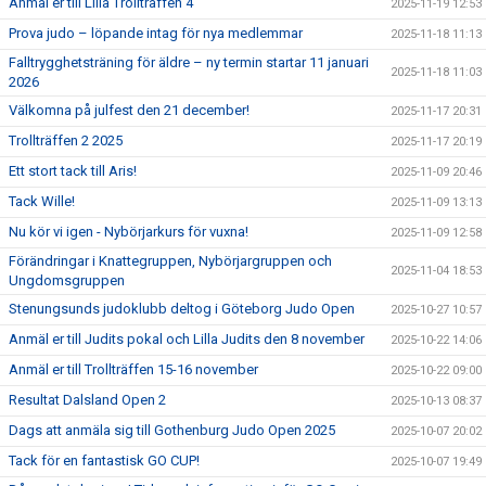
Anmäl er till Lilla Trollträffen 4
2025-11-19 12:53
Prova judo – löpande intag för nya medlemmar
2025-11-18 11:13
Falltrygghetsträning för äldre – ny termin startar 11 januari
2025-11-18 11:03
2026
Välkomna på julfest den 21 december!
2025-11-17 20:31
Trollträffen 2 2025
2025-11-17 20:19
Ett stort tack till Aris!
2025-11-09 20:46
Tack Wille!
2025-11-09 13:13
Nu kör vi igen - Nybörjarkurs för vuxna!
2025-11-09 12:58
Förändringar i Knattegruppen, Nybörjargruppen och
2025-11-04 18:53
Ungdomsgruppen
Stenungsunds judoklubb deltog i Göteborg Judo Open
2025-10-27 10:57
Anmäl er till Judits pokal och Lilla Judits den 8 november
2025-10-22 14:06
Anmäl er till Trollträffen 15-16 november
2025-10-22 09:00
Resultat Dalsland Open 2
2025-10-13 08:37
Dags att anmäla sig till Gothenburg Judo Open 2025
2025-10-07 20:02
Tack för en fantastisk GO CUP!
2025-10-07 19:49