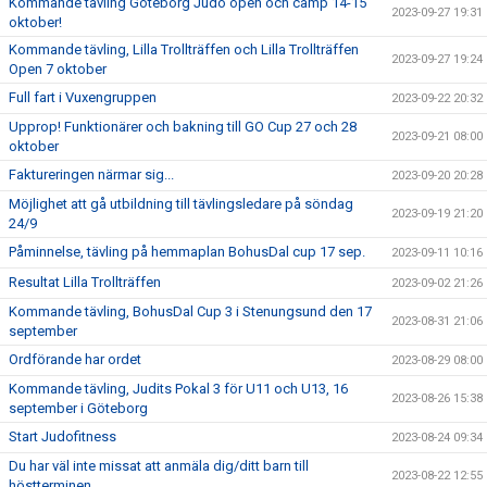
Kommande tävling Göteborg Judo open och camp 14-15
2023-09-27 19:31
oktober!
Kommande tävling, Lilla Trollträffen och Lilla Trollträffen
2023-09-27 19:24
Open 7 oktober
Full fart i Vuxengruppen
2023-09-22 20:32
Upprop! Funktionärer och bakning till GO Cup 27 och 28
2023-09-21 08:00
oktober
Faktureringen närmar sig...
2023-09-20 20:28
Möjlighet att gå utbildning till tävlingsledare på söndag
2023-09-19 21:20
24/9
Påminnelse, tävling på hemmaplan BohusDal cup 17 sep.
2023-09-11 10:16
Resultat Lilla Trollträffen
2023-09-02 21:26
Kommande tävling, BohusDal Cup 3 i Stenungsund den 17
2023-08-31 21:06
september
Ordförande har ordet
2023-08-29 08:00
Kommande tävling, Judits Pokal 3 för U11 och U13, 16
2023-08-26 15:38
september i Göteborg
Start Judofitness
2023-08-24 09:34
Du har väl inte missat att anmäla dig/ditt barn till
2023-08-22 12:55
höstterminen