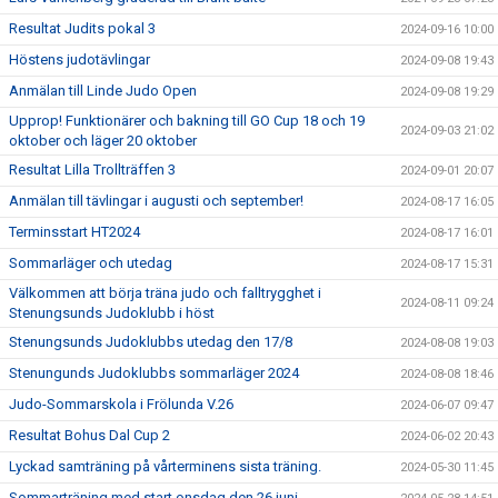
Resultat Judits pokal 3
2024-09-16 10:00
Höstens judotävlingar
2024-09-08 19:43
Anmälan till Linde Judo Open
2024-09-08 19:29
Upprop! Funktionärer och bakning till GO Cup 18 och 19
2024-09-03 21:02
oktober och läger 20 oktober
Resultat Lilla Trollträffen 3
2024-09-01 20:07
Anmälan till tävlingar i augusti och september!
2024-08-17 16:05
Terminsstart HT2024
2024-08-17 16:01
Sommarläger och utedag
2024-08-17 15:31
Välkommen att börja träna judo och falltrygghet i
2024-08-11 09:24
Stenungsunds Judoklubb i höst
Stenungsunds Judoklubbs utedag den 17/8
2024-08-08 19:03
Stenungunds Judoklubbs sommarläger 2024
2024-08-08 18:46
Judo-Sommarskola i Frölunda V.26
2024-06-07 09:47
Resultat Bohus Dal Cup 2
2024-06-02 20:43
Lyckad samträning på vårterminens sista träning.
2024-05-30 11:45
Sommarträning med start onsdag den 26 juni.