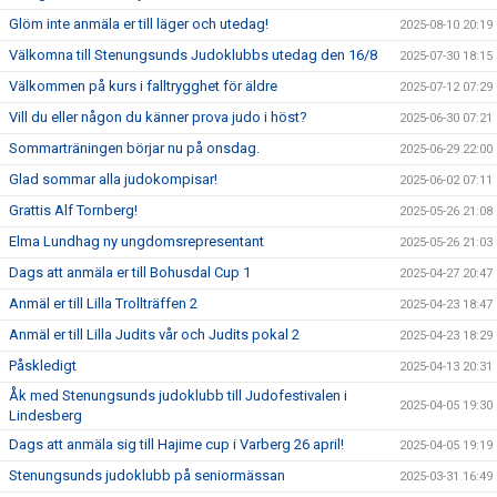
Glöm inte anmäla er till läger och utedag!
2025-08-10 20:19
Välkomna till Stenungsunds Judoklubbs utedag den 16/8
2025-07-30 18:15
Välkommen på kurs i falltrygghet för äldre
2025-07-12 07:29
Vill du eller någon du känner prova judo i höst?
2025-06-30 07:21
Sommarträningen börjar nu på onsdag.
2025-06-29 22:00
Glad sommar alla judokompisar!
2025-06-02 07:11
Grattis Alf Tornberg!
2025-05-26 21:08
Elma Lundhag ny ungdomsrepresentant
2025-05-26 21:03
Dags att anmäla er till Bohusdal Cup 1
2025-04-27 20:47
Anmäl er till Lilla Trollträffen 2
2025-04-23 18:47
Anmäl er till Lilla Judits vår och Judits pokal 2
2025-04-23 18:29
Påskledigt
2025-04-13 20:31
Åk med Stenungsunds judoklubb till Judofestivalen i
2025-04-05 19:30
Lindesberg
Dags att anmäla sig till Hajime cup i Varberg 26 april!
2025-04-05 19:19
Stenungsunds judoklubb på seniormässan
2025-03-31 16:49