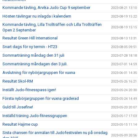
Kommande tävling, Arvika Judo Cup 9 september
2023-08-21 13:10
Hösten tävlingar nu inlagda i kalendern
2023-08-19 15:22
Kommande tävling, Lilla Trollträffen och Lilla Trollträffen
2023-08-19 15:15
Open 2 September
Resultat Green Hill International
2023-08-13 13:31
Snart dags för ny termin - HT23
2023-08-05 09:51
Sommarträning måndag den 31 juli
2023-07-28 18:18
Sommarträning måndagen den 3 juli.
2023-07-01 14:59
Avslutning för nybörjargruppen för vuxna
2023-06-01 14:35
Resultat Skol-RM
2023-05-26 16:21
Inställt Judo-fitnesspass igen!
2023-05-24 20:30
Första nybörjargruppen för vuxna graderad
2023-05-24 14:49
Guld till Josefine!
2023-05-20 20:07
Inställd träning Judo-fitnessgruppen
2023-05-17 17:03
Resultat Hajime cup
2023-05-15 11:14
Sista chansen för anmälan till Judofestivalen nu på onsdag
2023-05-09 20:56