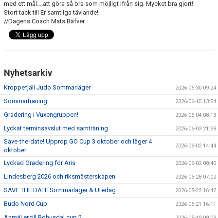
med ett mål....att göra så bra som möjligt ifrån sig. Mycket bra gjort!
Stort tack till Er samtliga tävlande!
//Dagens Coach Mats Bäfver
Nyhetsarkiv
Kroppefjäll Judo Sommarläger
2026-06-30 09:24
Sommarträning
2026-06-15 13:54
Gradering i Vuxengruppen!
2026-06-04 08:13
Lyckat terminsavslut med samträning
2026-06-03 21:39
Save-the-date! Upprop GO Cup 3 oktober och läger 4
2026-06-02 14:44
oktober
Lyckad Gradering för Aris
2026-06-02 08:40
Lindesberg 2026 och riksmästerskapen
2026-05-28 07:02
SAVE THE DATE Sommarläger & Utedag
2026-05-22 16:42
Budo Nord Cup
2026-05-21 16:11
Anmäl er till Bohusdal cup 2
2026-05-19 09:09