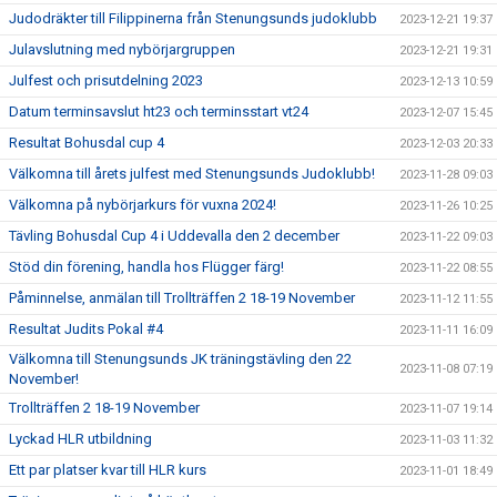
Judodräkter till Filippinerna från Stenungsunds judoklubb
2023-12-21 19:37
Julavslutning med nybörjargruppen
2023-12-21 19:31
Julfest och prisutdelning 2023
2023-12-13 10:59
Datum terminsavslut ht23 och terminsstart vt24
2023-12-07 15:45
Resultat Bohusdal cup 4
2023-12-03 20:33
Välkomna till årets julfest med Stenungsunds Judoklubb!
2023-11-28 09:03
Välkomna på nybörjarkurs för vuxna 2024!
2023-11-26 10:25
Tävling Bohusdal Cup 4 i Uddevalla den 2 december
2023-11-22 09:03
Stöd din förening, handla hos Flügger färg!
2023-11-22 08:55
Påminnelse, anmälan till Trollträffen 2 18-19 November
2023-11-12 11:55
Resultat Judits Pokal #4
2023-11-11 16:09
Välkomna till Stenungsunds JK träningstävling den 22
2023-11-08 07:19
November!
Trollträffen 2 18-19 November
2023-11-07 19:14
Lyckad HLR utbildning
2023-11-03 11:32
Ett par platser kvar till HLR kurs
2023-11-01 18:49