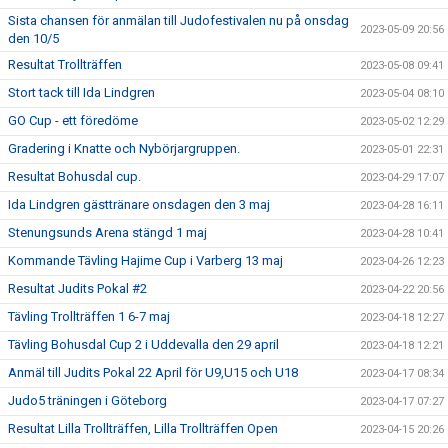
Sista chansen för anmälan till Judofestivalen nu på onsdag
2023-05-09 20:56
den 10/5
Resultat Trollträffen
2023-05-08 09:41
Stort tack till Ida Lindgren
2023-05-04 08:10
GO Cup - ett föredöme
2023-05-02 12:29
Gradering i Knatte och Nybörjargruppen.
2023-05-01 22:31
Resultat Bohusdal cup.
2023-04-29 17:07
Ida Lindgren gästtränare onsdagen den 3 maj
2023-04-28 16:11
Stenungsunds Arena stängd 1 maj
2023-04-28 10:41
Kommande Tävling Hajime Cup i Varberg 13 maj
2023-04-26 12:23
Resultat Judits Pokal #2
2023-04-22 20:56
Tävling Trollträffen 1 6-7 maj
2023-04-18 12:27
Tävling Bohusdal Cup 2 i Uddevalla den 29 april
2023-04-18 12:21
Anmäl till Judits Pokal 22 April för U9,U15 och U18
2023-04-17 08:34
Judo5 träningen i Göteborg
2023-04-17 07:27
Resultat Lilla Trollträffen, Lilla Trollträffen Open
2023-04-15 20:26