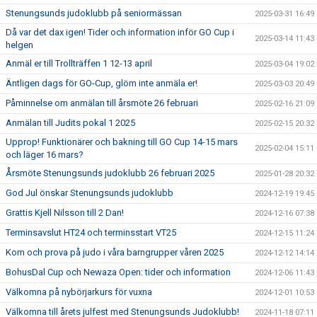
Stenungsunds judoklubb på seniormässan
2025-03-31 16:49
Då var det dax igen! Tider och information inför GO Cup i
2025-03-14 11:43
helgen
Anmäl er till Trollträffen 1 12-13 april
2025-03-04 19:02
Äntligen dags för GO-Cup, glöm inte anmäla er!
2025-03-03 20:49
Påminnelse om anmälan till årsmöte 26 februari
2025-02-16 21:09
Anmälan till Judits pokal 1 2025
2025-02-15 20:32
Upprop! Funktionärer och bakning till GO Cup 14-15 mars
2025-02-04 15:11
och läger 16 mars?
Årsmöte Stenungsunds judoklubb 26 februari 2025
2025-01-28 20:32
God Jul önskar Stenungsunds judoklubb
2024-12-19 19:45
Grattis Kjell Nilsson till 2 Dan!
2024-12-16 07:38
Terminsavslut HT24 och terminsstart VT25
2024-12-15 11:24
Kom och prova på judo i våra barngrupper våren 2025
2024-12-12 14:14
BohusDal Cup och Newaza Open: tider och information
2024-12-06 11:43
Välkomna på nybörjarkurs för vuxna
2024-12-01 10:53
Välkomna till årets julfest med Stenungsunds Judoklubb!
2024-11-18 07:11