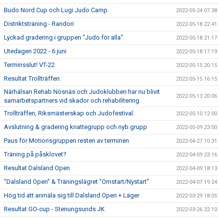
Budo Nord Cup och Lugi Judo Camp
2022-05-24 07:38
Distriktsträning - Randori
2022-05-18 22:41
Lyckad gradering i gruppen "Judo för alla"
2022-05-18 21:17
Utedagen 2022 - 6 juni
2022-05-18 17:19
Terminsslut! VT-22
2022-05-15 20:15
Resultat Trollträffen.
2022-05-15 16:15
Närhälsan Rehab Nösnäs och Judoklubben har nu blivit
2022-05-13 20:06
samarbetspartners vid skador och rehabilitering
Trollträffen, Riksmästerskap och Judofestival.
2022-05-10 12:00
Avslutning & gradering knattegrupp och nyb.grupp
2022-05-09 23:00
Paus för Motionsgruppen resten av terminen
2022-04-27 10:31
Träning på påsklovet?
2022-04-09 23:16
Resultat Dalsland Open
2022-04-09 18:13
"Dalsland Open" & Träningslägret "Omstart/Nystart"
2022-04-07 19:24
Hög tid att anmäla sig till Dalsland Open + Läger
2022-03-29 18:05
Resultat GO-cup - Stenungsunds JK
2022-03-26 22:10