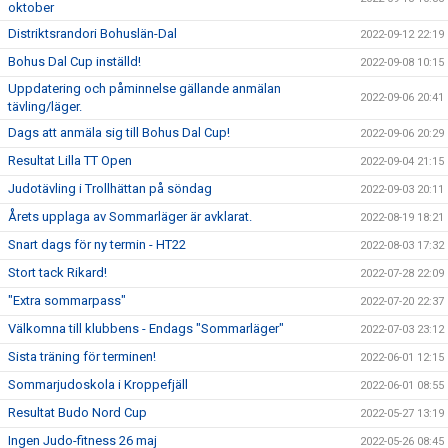
oktober
Distriktsrandori Bohuslän-Dal
2022-09-12 22:19
Bohus Dal Cup inställd!
2022-09-08 10:15
Uppdatering och påminnelse gällande anmälan
2022-09-06 20:41
tävling/läger.
Dags att anmäla sig till Bohus Dal Cup!
2022-09-06 20:29
Resultat Lilla TT Open
2022-09-04 21:15
Judotävling i Trollhättan på söndag
2022-09-03 20:11
Årets upplaga av Sommarläger är avklarat.
2022-08-19 18:21
Snart dags för ny termin - HT22
2022-08-03 17:32
Stort tack Rikard!
2022-07-28 22:09
"Extra sommarpass"
2022-07-20 22:37
Välkomna till klubbens - Endags "Sommarläger"
2022-07-03 23:12
Sista träning för terminen!
2022-06-01 12:15
Sommarjudoskola i Kroppefjäll
2022-06-01 08:55
Resultat Budo Nord Cup
2022-05-27 13:19
Ingen Judo-fitness 26 maj
2022-05-26 08:45