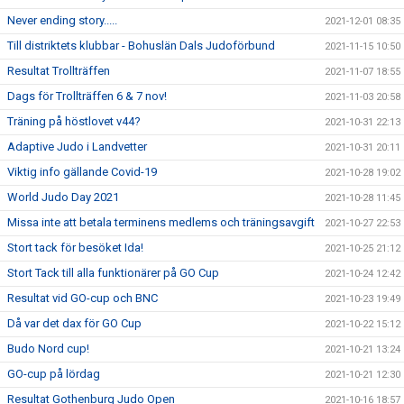
Never ending story.....
2021-12-01 08:35
Till distriktets klubbar - Bohuslän Dals Judoförbund
2021-11-15 10:50
Resultat Trollträffen
2021-11-07 18:55
Dags för Trollträffen 6 & 7 nov!
2021-11-03 20:58
Träning på höstlovet v44?
2021-10-31 22:13
Adaptive Judo i Landvetter
2021-10-31 20:11
Viktig info gällande Covid-19
2021-10-28 19:02
World Judo Day 2021
2021-10-28 11:45
Missa inte att betala terminens medlems och träningsavgift
2021-10-27 22:53
Stort tack för besöket Ida!
2021-10-25 21:12
Stort Tack till alla funktionärer på GO Cup
2021-10-24 12:42
Resultat vid GO-cup och BNC
2021-10-23 19:49
Då var det dax för GO Cup
2021-10-22 15:12
Budo Nord cup!
2021-10-21 13:24
GO-cup på lördag
2021-10-21 12:30
Resultat Gothenburg Judo Open
2021-10-16 18:57