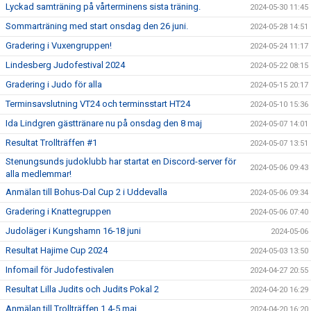
Lyckad samträning på vårterminens sista träning.
2024-05-30 11:45
Sommarträning med start onsdag den 26 juni.
2024-05-28 14:51
Gradering i Vuxengruppen!
2024-05-24 11:17
Lindesberg Judofestival 2024
2024-05-22 08:15
Gradering i Judo för alla
2024-05-15 20:17
Terminsavslutning VT24 och terminsstart HT24
2024-05-10 15:36
Ida Lindgren gästtränare nu på onsdag den 8 maj
2024-05-07 14:01
Resultat Trollträffen #1
2024-05-07 13:51
Stenungsunds judoklubb har startat en Discord-server för
2024-05-06 09:43
alla medlemmar!
Anmälan till Bohus-Dal Cup 2 i Uddevalla
2024-05-06 09:34
Gradering i Knattegruppen
2024-05-06 07:40
Judoläger i Kungshamn 16-18 juni
2024-05-06
Resultat Hajime Cup 2024
2024-05-03 13:50
Infomail för Judofestivalen
2024-04-27 20:55
Resultat Lilla Judits och Judits Pokal 2
2024-04-20 16:29
Anmälan till Trollträffen 1 4-5 maj
2024-04-20 16:20