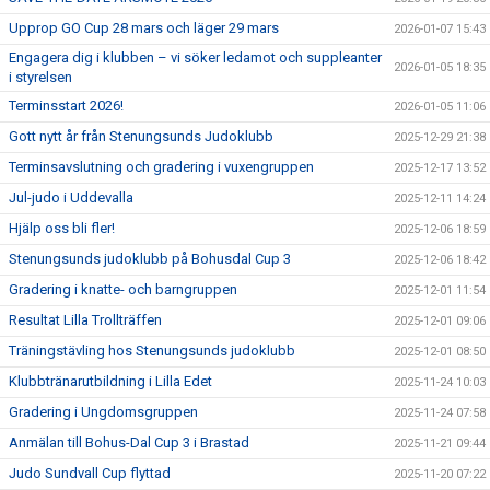
Upprop GO Cup 28 mars och läger 29 mars
2026-01-07 15:43
Engagera dig i klubben – vi söker ledamot och suppleanter
2026-01-05 18:35
i styrelsen
Terminsstart 2026!
2026-01-05 11:06
Gott nytt år från Stenungsunds Judoklubb
2025-12-29 21:38
Terminsavslutning och gradering i vuxengruppen
2025-12-17 13:52
Jul-judo i Uddevalla
2025-12-11 14:24
Hjälp oss bli fler!
2025-12-06 18:59
Stenungsunds judoklubb på Bohusdal Cup 3
2025-12-06 18:42
Gradering i knatte- och barngruppen
2025-12-01 11:54
Resultat Lilla Trollträffen
2025-12-01 09:06
Träningstävling hos Stenungsunds judoklubb
2025-12-01 08:50
Klubbtränarutbildning i Lilla Edet
2025-11-24 10:03
Gradering i Ungdomsgruppen
2025-11-24 07:58
Anmälan till Bohus-Dal Cup 3 i Brastad
2025-11-21 09:44
Judo Sundvall Cup flyttad
2025-11-20 07:22