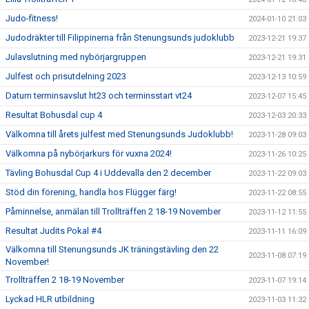
Judo-fitness!
2024-01-10 21:03
Judodräkter till Filippinerna från Stenungsunds judoklubb
2023-12-21 19:37
Julavslutning med nybörjargruppen
2023-12-21 19:31
Julfest och prisutdelning 2023
2023-12-13 10:59
Datum terminsavslut ht23 och terminsstart vt24
2023-12-07 15:45
Resultat Bohusdal cup 4
2023-12-03 20:33
Välkomna till årets julfest med Stenungsunds Judoklubb!
2023-11-28 09:03
Välkomna på nybörjarkurs för vuxna 2024!
2023-11-26 10:25
Tävling Bohusdal Cup 4 i Uddevalla den 2 december
2023-11-22 09:03
Stöd din förening, handla hos Flügger färg!
2023-11-22 08:55
Påminnelse, anmälan till Trollträffen 2 18-19 November
2023-11-12 11:55
Resultat Judits Pokal #4
2023-11-11 16:09
Välkomna till Stenungsunds JK träningstävling den 22
2023-11-08 07:19
November!
Trollträffen 2 18-19 November
2023-11-07 19:14
Lyckad HLR utbildning
2023-11-03 11:32