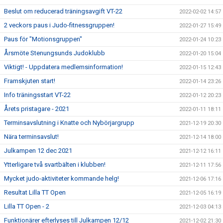
Beslut om reducerad träningsavgift VT-22
2022-02-02 14:57
2 veckors paus i Judo-fitnessgruppen!
2022-01-27 15:49
Paus för "Motionsgruppen"
2022-01-24 10:23
Årsmöte Stenungsunds Judoklubb
2022-01-20 15:04
Viktigt! - Uppdatera medlemsinformation!
2022-01-15 12:43
Framskjuten start!
2022-01-14 23:26
Info träningsstart VT-22
2022-01-12 20:23
Årets pristagare - 2021
2022-01-11 18:11
Terminsavslutning i Knatte och Nybörjargrupp
2021-12-19 20:30
Nära terminsavslut!
2021-12-14 18:00
Julkampen 12 dec 2021
2021-12-12 16:11
Ytterligare två svartbälten i klubben!
2021-12-11 17:56
Mycket judo-aktiviteter kommande helg!
2021-12-06 17:16
Resultat Lilla TT Open
2021-12-05 16:19
Lilla TT Open - 2
2021-12-03 04:13
Funktionärer efterlyses till Julkampen 12/12
2021-12-02 21:30