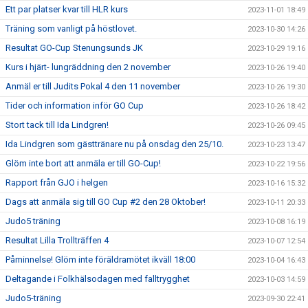
Ett par platser kvar till HLR kurs
2023-11-01 18:49
Träning som vanligt på höstlovet.
2023-10-30 14:26
Resultat GO-Cup Stenungsunds JK
2023-10-29 19:16
Kurs i hjärt- lungräddning den 2 november
2023-10-26 19:40
Anmäl er till Judits Pokal 4 den 11 november
2023-10-26 19:30
Tider och information inför GO Cup
2023-10-26 18:42
Stort tack till Ida Lindgren!
2023-10-26 09:45
Ida Lindgren som gästtränare nu på onsdag den 25/10.
2023-10-23 13:47
Glöm inte bort att anmäla er till GO-Cup!
2023-10-22 19:56
Rapport från GJO i helgen
2023-10-16 15:32
Dags att anmäla sig till GO Cup #2 den 28 Oktober!
2023-10-11 20:33
Judo5 träning
2023-10-08 16:19
Resultat Lilla Trollträffen 4
2023-10-07 12:54
Påminnelse! Glöm inte föräldramötet ikväll 18:00
2023-10-04 16:43
Deltagande i Folkhälsodagen med falltrygghet
2023-10-03 14:59
Judo5-träning
2023-09-30 22:41