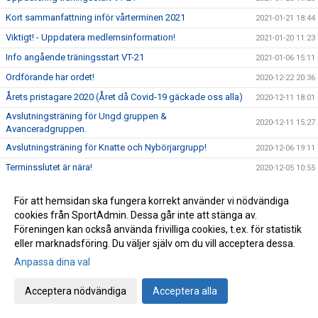
Kort sammanfattning inför vårterminen 2021
2021-01-21 18:44
Viktigt! - Uppdatera medlemsinformation!
2021-01-20 11:23
Info angående träningsstart VT-21
2021-01-06 15:11
Ordförande har ordet!
2020-12-22 20:36
Årets pristagare 2020 (Året då Covid-19 gäckade oss alla)
2020-12-11 18:01
Avslutningsträning för Ungd.gruppen &
2020-12-11 15:27
Avanceradgruppen.
Avslutningsträning för Knatte och Nybörjargrupp!
2020-12-06 19:11
Terminsslutet är nära!
2020-12-05 10:55
Missa inte klubbens Träningsbingo!
2020-12-01 21:48
För att hemsidan ska fungera korrekt använder vi nödvändiga
Ny uppdaterad info kring Covid-19 och vår träning HT-20!
2020-11-24 21:02
cookies från SportAdmin. Dessa går inte att stänga av.
Ny info angående träning och träningstider!
2020-11-03 17:20
Föreningen kan också använda frivilliga cookies, t.ex. för statistik
eller marknadsföring. Du väljer själv om du vill acceptera dessa.
Uppdaterad info kring Covid-19
2020-10-31 12:32
Anpassa dina val
Beslut om skärpta allmänna råd!
2020-10-29 15:45
Träning på Höstlovet?
2020-10-25 22:09
Acceptera nödvändiga
Acceptera alla
Resultat Bohus-dal Cup
2020-10-04 13:30