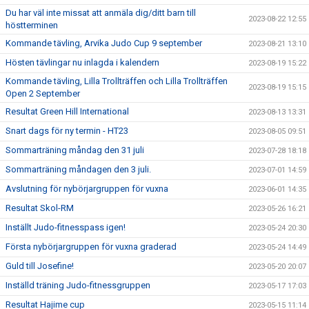
Du har väl inte missat att anmäla dig/ditt barn till
2023-08-22 12:55
höstterminen
Kommande tävling, Arvika Judo Cup 9 september
2023-08-21 13:10
Hösten tävlingar nu inlagda i kalendern
2023-08-19 15:22
Kommande tävling, Lilla Trollträffen och Lilla Trollträffen
2023-08-19 15:15
Open 2 September
Resultat Green Hill International
2023-08-13 13:31
Snart dags för ny termin - HT23
2023-08-05 09:51
Sommarträning måndag den 31 juli
2023-07-28 18:18
Sommarträning måndagen den 3 juli.
2023-07-01 14:59
Avslutning för nybörjargruppen för vuxna
2023-06-01 14:35
Resultat Skol-RM
2023-05-26 16:21
Inställt Judo-fitnesspass igen!
2023-05-24 20:30
Första nybörjargruppen för vuxna graderad
2023-05-24 14:49
Guld till Josefine!
2023-05-20 20:07
Inställd träning Judo-fitnessgruppen
2023-05-17 17:03
Resultat Hajime cup
2023-05-15 11:14