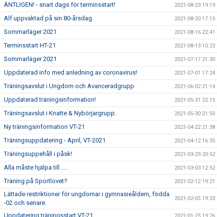
ÄNTLIGEN! - snart dags för terminsstart!
2021-08-23 19:19
Alf uppvaktad på sin 80-årsdag
2021-08-20 17:15
Sommarläger 2021
2021-08-16 22:41
Terminsstart HT-21
2021-08-13 10:23
Sommarläger 2021
2021-07-17 21:30
Uppdaterad info med anledning av coronavirus!
2021-07-01 17:24
Träningsavslut i Ungdom och Avanceradgrupp
2021-06-02 21:14
Uppdaterad träningsinformation!
2021-05-31 22:15
Träningsavslut i Knatte & Nybörjargrupp.
2021-05-30 21:50
Ny träningsinformation VT-21
2021-04-22 21:38
Träningsuppdatering - April, VT-2021
2021-04-12 16:35
Träningsuppehåll i påsk!
2021-03-29 20:52
Alla måste hjälpa till .....
2021-03-03 12:52
Träning på Sportlovet?
2021-02-12 19:21
Lättade restriktioner för ungdomar i gymnasieåldern, födda
2021-02-05 19:33
-02 och senare.
Uppdatering träningsstart VT-21
2021-01-25 19:26