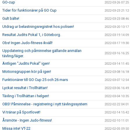
GO-cup
2022-03-26 07:25
Tider för funktionärer på GO Cup
2022-03-23 21:12
Gult bälte!
2022-03-23 08:46
Utdrag ur belastningsregistret hos polisen!
2022-03-20 13:17
Resultat Judits Pokal 1, i Göteborg.
2022-03-19 14:09
Obs! Ingen Judo-fitness ikväll!
2022-03-17 19:30
Uppdatering och påminnelse gällande anmälan
2022-03-16 16:25
tävling/läger.
Äntligen "Judits Pokal" igen!
2022-03-14 11:45
Motionsgruppen kör på igen!
2022-03-08 16:18
Funktionärer till GO Cup 25 och 26 mars
2022-03-07 12:54
Lyckat resultat i Trollhättan!
2022-03-06 16:49
Tävling i Trollhättan i helgen!
2022-03-04 10:35
OBS! Påminnelse - registrering i nytt tävlingssystem
2022-02-22 04:01
Vi tränar på Sportlovet!
2022-02-14 15:42
Årsmöte - Ingen Judo-fitness!
2022-02-10 11:01
Missa inte! VT-22
2022-02-05 09:50