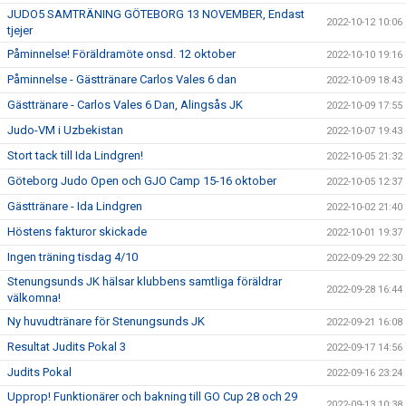
JUDO5 SAMTRÄNING GÖTEBORG 13 NOVEMBER, Endast
2022-10-12 10:06
tjejer
Påminnelse! Föräldramöte onsd. 12 oktober
2022-10-10 19:16
Påminnelse - Gästtränare Carlos Vales 6 dan
2022-10-09 18:43
Gästtränare - Carlos Vales 6 Dan, Alingsås JK
2022-10-09 17:55
Judo-VM i Uzbekistan
2022-10-07 19:43
Stort tack till Ida Lindgren!
2022-10-05 21:32
Göteborg Judo Open och GJO Camp 15-16 oktober
2022-10-05 12:37
Gästtränare - Ida Lindgren
2022-10-02 21:40
Höstens fakturor skickade
2022-10-01 19:37
Ingen träning tisdag 4/10
2022-09-29 22:30
Stenungsunds JK hälsar klubbens samtliga föräldrar
2022-09-28 16:44
välkomna!
Ny huvudtränare för Stenungsunds JK
2022-09-21 16:08
Resultat Judits Pokal 3
2022-09-17 14:56
Judits Pokal
2022-09-16 23:24
Upprop! Funktionärer och bakning till GO Cup 28 och 29
2022-09-13 10:38