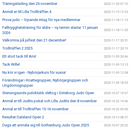
Träningstävling den 26 november
2025-11-20 07:10
Anmäl er till Lilla Trollträffen 4
2025-11-19 12:53
Prova judo – löpande intag för nya medlemmar
2025-11-18 11:13
Falltrygghetsträning för äldre – ny termin startar 11 januari
2025-11-18 11:03
2026
Välkomna på julfest den 21 december!
2025-11-17 20:31
Trollträffen 2 2025
2025-11-17 20:19
Ett stort tack till Aris!
2025-11-09 20:46
Tack Wille!
2025-11-09 13:13
Nu kör vi igen - Nybörjarkurs för vuxna!
2025-11-09 12:58
Förändringar i Knattegruppen, Nybörjargruppen och
2025-11-04 18:53
Ungdomsgruppen
Stenungsunds judoklubb deltog i Göteborg Judo Open
2025-10-27 10:57
Anmäl er till Judits pokal och Lilla Judits den 8 november
2025-10-22 14:06
Anmäl er till Trollträffen 15-16 november
2025-10-22 09:00
Resultat Dalsland Open 2
2025-10-13 08:37
Dags att anmäla sig till Gothenburg Judo Open 2025
2025-10-07 20:02