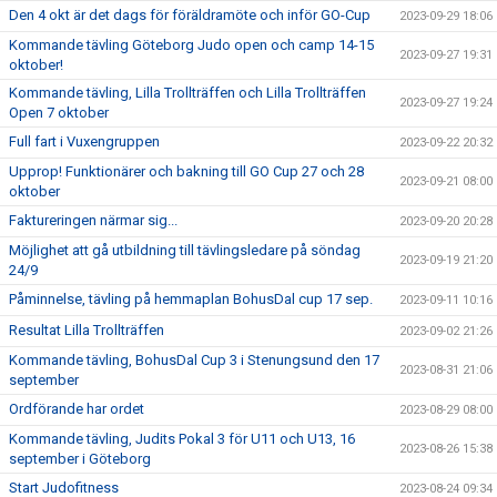
Den 4 okt är det dags för föräldramöte och inför GO-Cup
2023-09-29 18:06
Kommande tävling Göteborg Judo open och camp 14-15
2023-09-27 19:31
oktober!
Kommande tävling, Lilla Trollträffen och Lilla Trollträffen
2023-09-27 19:24
Open 7 oktober
Full fart i Vuxengruppen
2023-09-22 20:32
Upprop! Funktionärer och bakning till GO Cup 27 och 28
2023-09-21 08:00
oktober
Faktureringen närmar sig...
2023-09-20 20:28
Möjlighet att gå utbildning till tävlingsledare på söndag
2023-09-19 21:20
24/9
Påminnelse, tävling på hemmaplan BohusDal cup 17 sep.
2023-09-11 10:16
Resultat Lilla Trollträffen
2023-09-02 21:26
Kommande tävling, BohusDal Cup 3 i Stenungsund den 17
2023-08-31 21:06
september
Ordförande har ordet
2023-08-29 08:00
Kommande tävling, Judits Pokal 3 för U11 och U13, 16
2023-08-26 15:38
september i Göteborg
Start Judofitness
2023-08-24 09:34