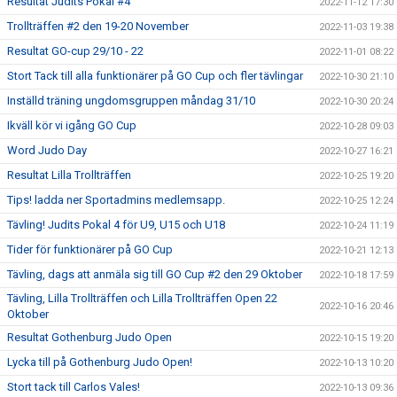
Resultat Judits Pokal #4
2022-11-12 17:30
Trollträffen #2 den 19-20 November
2022-11-03 19:38
Resultat GO-cup 29/10 - 22
2022-11-01 08:22
Stort Tack till alla funktionärer på GO Cup och fler tävlingar
2022-10-30 21:10
Inställd träning ungdomsgruppen måndag 31/10
2022-10-30 20:24
Ikväll kör vi igång GO Cup
2022-10-28 09:03
Word Judo Day
2022-10-27 16:21
Resultat Lilla Trollträffen
2022-10-25 19:20
Tips! ladda ner Sportadmins medlemsapp.
2022-10-25 12:24
Tävling! Judits Pokal 4 för U9, U15 och U18
2022-10-24 11:19
Tider för funktionärer på GO Cup
2022-10-21 12:13
Tävling, dags att anmäla sig till GO Cup #2 den 29 Oktober
2022-10-18 17:59
Tävling, Lilla Trollträffen och Lilla Trollträffen Open 22
2022-10-16 20:46
Oktober
Resultat Gothenburg Judo Open
2022-10-15 19:20
Lycka till på Gothenburg Judo Open!
2022-10-13 10:20
Stort tack till Carlos Vales!
2022-10-13 09:36