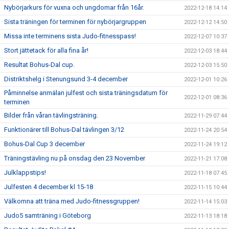
Nybörjarkurs för vuxna och ungdomar från 16år.
2022-12-18 14:14
Sista träningen för terminen för nybörjargruppen
2022-12-12 14:50
Missa inte terminens sista Judo-fitnesspass!
2022-12-07 10:37
Stort jättetack för alla fina år!
2022-12-03 18:44
Resultat Bohus-Dal cup.
2022-12-03 15:50
Distriktshelg i Stenungsund 3-4 december
2022-12-01 10:26
Påminnelse anmälan julfest och sista träningsdatum för
2022-12-01 08:36
terminen
Bilder från våran tävlingsträning.
2022-11-29 07:44
Funktionärer till Bohus-Dal tävlingen 3/12
2022-11-24 20:54
Bohus-Dal Cup 3 december
2022-11-24 19:12
Träningstävling nu på onsdag den 23 November
2022-11-21 17:08
Julklappstips!
2022-11-18 07:45
Julfesten 4 december kl 15-18
2022-11-15 10:44
Välkomna att träna med Judo-fitnessgruppen!
2022-11-14 15:03
Judo5 samträning i Göteborg
2022-11-13 18:18