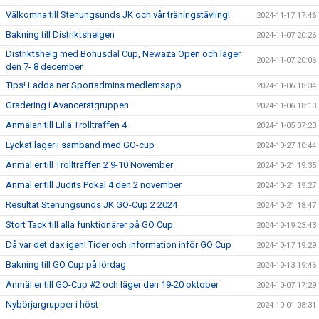
Välkomna till Stenungsunds JK och vår träningstävling!
2024-11-17 17:46
Bakning till Distriktshelgen
2024-11-07 20:26
Distriktshelg med Bohusdal Cup, Newaza Open och läger
2024-11-07 20:06
den 7- 8 december
Tips! Ladda ner Sportadmins medlemsapp
2024-11-06 18:34
Gradering i Avanceratgruppen
2024-11-06 18:13
Anmälan till Lilla Trollträffen 4
2024-11-05 07:23
Lyckat läger i samband med GO-cup
2024-10-27 10:44
Anmäl er till Trollträffen 2 9-10 November
2024-10-21 19:35
Anmäl er till Judits Pokal 4 den 2 november
2024-10-21 19:27
Resultat Stenungsunds JK GO-Cup 2 2024
2024-10-21 18:47
Stort Tack till alla funktionärer på GO Cup
2024-10-19 23:43
Då var det dax igen! Tider och information inför GO Cup
2024-10-17 19:29
Bakning till GO Cup på lördag
2024-10-13 19:46
Anmäl er till GO-Cup #2 och läger den 19-20 oktober
2024-10-07 17:29
Nybörjargrupper i höst
2024-10-01 08:31