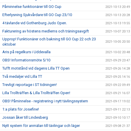
Påminnelse funktionärer till GO Cup
2021-10-13 20:49
Efterlysning Sjukvårdare till GO Cup 23/10
2021-10-13 20:28
4 tävlande vid Gothenburg Judo Open.
2021-10-13 19:55
Fakturering av höstens medlems och träningsavgift
2021-10-07 20:13
Upprop! Funktionärer och bakning till GO Cup 22 och 23
2021-10-05 20:50
oktober
Aris på regelkurs i Uddevalla
2021-10-02 20:48
OBS! Informationsmöte 5/10
2021-09-29 23:47
Tufft motstånd vid dagens Lilla TT Open
2021-09-26 14:28
Två medaljer vid Lilla TT
2021-09-25 14:16
Trevligt reportage i ST tidningen!
2021-09-22 09:49
Lilla Trollträffen & Lilla Trollträffen Open!
2021-09-21 16:07
OBS! Påminnelse - registrering i nytt tävlingssystem
2021-09-17 19:02
1:a plats för Josefine!
2021-09-11 22:13
Jossan åker till Lindesberg
2021-09-10 10:17
Nytt system för anmälan till tävlingar och läger
2021-09-08 21:37