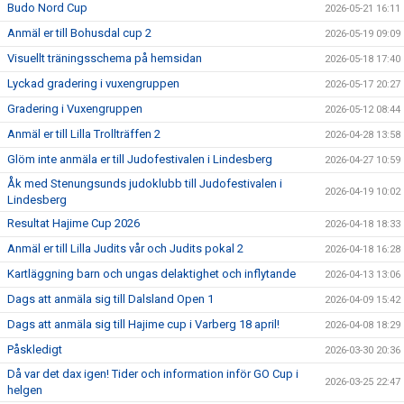
Budo Nord Cup
2026-05-21 16:11
Anmäl er till Bohusdal cup 2
2026-05-19 09:09
Visuellt träningsschema på hemsidan
2026-05-18 17:40
Lyckad gradering i vuxengruppen
2026-05-17 20:27
Gradering i Vuxengruppen
2026-05-12 08:44
Anmäl er till Lilla Trollträffen 2
2026-04-28 13:58
Glöm inte anmäla er till Judofestivalen i Lindesberg
2026-04-27 10:59
Åk med Stenungsunds judoklubb till Judofestivalen i
2026-04-19 10:02
Lindesberg
Resultat Hajime Cup 2026
2026-04-18 18:33
Anmäl er till Lilla Judits vår och Judits pokal 2
2026-04-18 16:28
Kartläggning barn och ungas delaktighet och inflytande
2026-04-13 13:06
Dags att anmäla sig till Dalsland Open 1
2026-04-09 15:42
Dags att anmäla sig till Hajime cup i Varberg 18 april!
2026-04-08 18:29
Påskledigt
2026-03-30 20:36
Då var det dax igen! Tider och information inför GO Cup i
2026-03-25 22:47
helgen