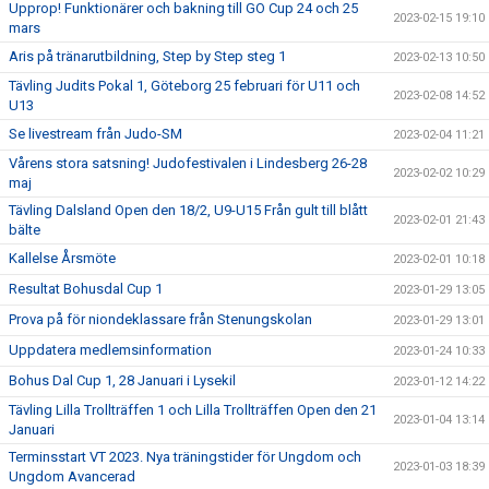
Upprop! Funktionärer och bakning till GO Cup 24 och 25
2023-02-15 19:10
mars
Aris på tränarutbildning, Step by Step steg 1
2023-02-13 10:50
Tävling Judits Pokal 1, Göteborg 25 februari för U11 och
2023-02-08 14:52
U13
Se livestream från Judo-SM
2023-02-04 11:21
Vårens stora satsning! Judofestivalen i Lindesberg 26-28
2023-02-02 10:29
maj
Tävling Dalsland Open den 18/2, U9-U15 Från gult till blått
2023-02-01 21:43
bälte
Kallelse Årsmöte
2023-02-01 10:18
Resultat Bohusdal Cup 1
2023-01-29 13:05
Prova på för niondeklassare från Stenungskolan
2023-01-29 13:01
Uppdatera medlemsinformation
2023-01-24 10:33
Bohus Dal Cup 1, 28 Januari i Lysekil
2023-01-12 14:22
Tävling Lilla Trollträffen 1 och Lilla Trollträffen Open den 21
2023-01-04 13:14
Januari
Terminsstart VT 2023. Nya träningstider för Ungdom och
2023-01-03 18:39
Ungdom Avancerad