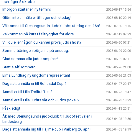
och läger 5 oktober
Imorgon startar en ny termin!
2025-08-17 15:54
Glöm inte anmäla er till läger och utedag!
2025-08-10 20:19
Välkomna till Stenungsunds Judoklubbs utedag den 16/8
2025-07-30 18:15
Välkommen på kurs i falltrygghet för äldre
2025-07-12 07:29
Vill du eller någon du känner prova judo i höst?
2025-06-30 07:21
Sommarträningen börjar nu på onsdag.
2025-06-29 22:00
Glad sommar alla judokompisar!
2025-06-02 07:11
Grattis Alf Tornberg!
2025-05-26 21:08
Elma Lundhag ny ungdomsrepresentant
2025-05-26 21:03
Dags att anmäla er till Bohusdal Cup 1
2025-04-27 20:47
Anmäl er till Lilla Trollträffen 2
2025-04-23 18:47
Anmäl er till Lilla Judits vår och Judits pokal 2
2025-04-23 18:29
Påskledigt
2025-04-13 20:31
Åk med Stenungsunds judoklubb till Judofestivalen i
2025-04-05 19:30
Lindesberg
Dags att anmäla sig till Hajime cup i Varberg 26 april!
2025-04-05 19:19