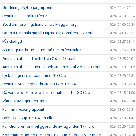
Gradering i Nybörjargruppen
2024-04-14 20:11
Resultat Lilla trollträffen 2
2024-04-13 15:14
Stöd din förening, handla hos Flügger färg!
2024-04-09 20:38
Dags att anmäla sig till Hajime cup i Varberg 27 april
2024-04-09 20:31
Påskledigt!
2024-03-27 23:13
Stenungsunds judoklubb på Seniorfestivalen
2024-03-25 20:09
Anmälan till Lilla Trollträffen 2 den 13 april
2024-03-25 20:01
Anmälan till Lilla Judits 1 och Judits pokal 2 den 20 april
2024-03-20 18:02
Lyckat läger i samband med GO-Cup
2024-03-20 17:34
Resultat Stenungsunds JK GO-Cup 1 2024
2024-03-20 17:23
Då var det dax! Tider och information inför GO Cup
2024-03-15 11:05
Vårens tävlingar och läger
2024-03-04 20:38
Full fart i vuxengruppen!
2024-03-04 20:31
BohusDal Cup 1 2024 Inställd
2024-02-29 21:47
Funktionärer för möjliggörande av läger den 17 mars
2024-02-29 19:28
Kommande tävling och läger, GO Cup #1 den 16-17 mars
2024-02-29 17:18