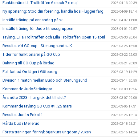
Funktionärer till Trollträffen 6:e och 7:e maj
2023-04-13 20:39
Ny sponsring: Stöd din förening, handla hos Flügger färg
2023-04-09 18:14
Inställd träning på annandag påsk
2023-04-07 11:08
Inställd träning för Judo-fitnessgruppen
2023-04-01 09:57
Tävling, Lilla Trollträffen och Lilla Trollträffen Open 15 april
2023-03-30 20:04
Resultat vid GO-cup - Stenungsunds JK
2023-03-25 18:58
Tider för funktionärer på GO Cup
2023-03-22 22:03
Bakning till GO Cup på lördag
2023-03-21 20:09
Full fart på On-läger i Göteborg
2023-03-19 14:29
Division 1 match mellan Budo och Stenungsund
2023-03-14 20:55
Kommande Judo5 träningar
2023-03-09 19:56
Årsmöte 2023 - hur gick det till slut?
2023-03-07 09:00
Kommande tävling GO Cup #1, 25 mars
2023-03-05 17:31
Resultat Judits Pokal 1
2023-02-26 15:14
Hårda bud i Mellerud
2023-02-18 21:21
Första träningen för Nybörjarkurs ungdom / vuxen
2023-02-16 14:24