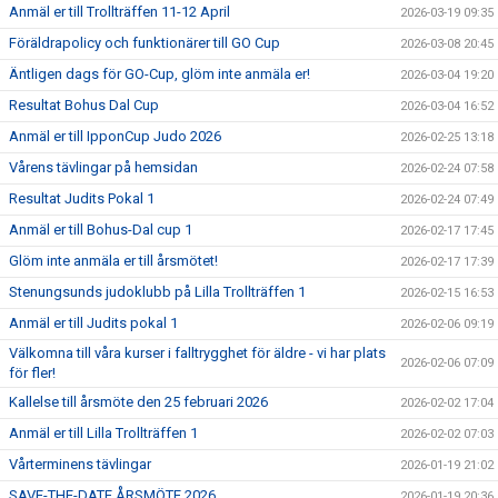
Anmäl er till Trollträffen 11-12 April
2026-03-19 09:35
Föräldrapolicy och funktionärer till GO Cup
2026-03-08 20:45
Äntligen dags för GO-Cup, glöm inte anmäla er!
2026-03-04 19:20
Resultat Bohus Dal Cup
2026-03-04 16:52
Anmäl er till IpponCup Judo 2026
2026-02-25 13:18
Vårens tävlingar på hemsidan
2026-02-24 07:58
Resultat Judits Pokal 1
2026-02-24 07:49
Anmäl er till Bohus-Dal cup 1
2026-02-17 17:45
Glöm inte anmäla er till årsmötet!
2026-02-17 17:39
Stenungsunds judoklubb på Lilla Trollträffen 1
2026-02-15 16:53
Anmäl er till Judits pokal 1
2026-02-06 09:19
Välkomna till våra kurser i falltrygghet för äldre - vi har plats
2026-02-06 07:09
för fler!
Kallelse till årsmöte den 25 februari 2026
2026-02-02 17:04
Anmäl er till Lilla Trollträffen 1
2026-02-02 07:03
Vårterminens tävlingar
2026-01-19 21:02
SAVE-THE-DATE ÅRSMÖTE 2026
2026-01-19 20:36