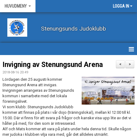
HUVUDMENY
LOGGA IN
Stenungsunds Judoklubb
HEM
Invigning av Stenungsund Arena
<
>
2018-08-16 20:49
FÖRBUNDSNYHETER
Lördagen den 25 augusti kommer
Stenungsund Arena att invigas.
BILDER
Invigningen arrangeras av Stenungsunds
kommun i samarbete med det lokala
föreningslivet.
BÖRJA TRÄNA JUDO
Vi som klubb: Stenungsunds Judoklubb
kommer att finnas på plats i vår dojo (träningslokal), mellan kl 12:00 till kl.
BLI MEDLEM
15:00. Där vi finns för att svara på frågor och kanske visa upp lite av det vi
håller på med, för den som är intresserad.
VECKOSCHEMA
Alf och Mats kommer att vara på plats under hela denna tid. Skulle någon
mer judoka i klubben vilja vara med, går det alldeles utmärkt.