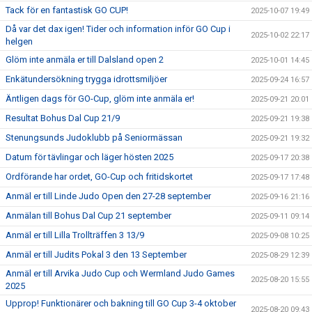
Tack för en fantastisk GO CUP!
2025-10-07 19:49
Då var det dax igen! Tider och information inför GO Cup i
2025-10-02 22:17
helgen
Glöm inte anmäla er till Dalsland open 2
2025-10-01 14:45
Enkätundersökning trygga idrottsmiljöer
2025-09-24 16:57
Äntligen dags för GO-Cup, glöm inte anmäla er!
2025-09-21 20:01
Resultat Bohus Dal Cup 21/9
2025-09-21 19:38
Stenungsunds Judoklubb på Seniormässan
2025-09-21 19:32
Datum för tävlingar och läger hösten 2025
2025-09-17 20:38
Ordförande har ordet, GO-Cup och fritidskortet
2025-09-17 17:48
Anmäl er till Linde Judo Open den 27-28 september
2025-09-16 21:16
Anmälan till Bohus Dal Cup 21 september
2025-09-11 09:14
Anmäl er till Lilla Trollträffen 3 13/9
2025-09-08 10:25
Anmäl er till Judits Pokal 3 den 13 September
2025-08-29 12:39
Anmäl er till Arvika Judo Cup och Wermland Judo Games
2025-08-20 15:55
2025
Upprop! Funktionärer och bakning till GO Cup 3-4 oktober
2025-08-20 09:43