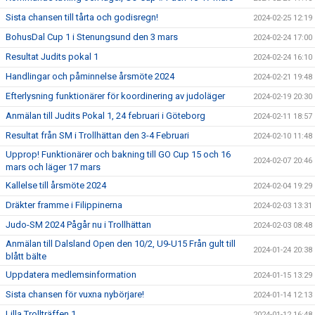
Sista chansen till tårta och godisregn!
2024-02-25 12:19
BohusDal Cup 1 i Stenungsund den 3 mars
2024-02-24 17:00
Resultat Judits pokal 1
2024-02-24 16:10
Handlingar och påminnelse årsmöte 2024
2024-02-21 19:48
Efterlysning funktionärer för koordinering av judoläger
2024-02-19 20:30
Anmälan till Judits Pokal 1, 24 februari i Göteborg
2024-02-11 18:57
Resultat från SM i Trollhättan den 3-4 Februari
2024-02-10 11:48
Upprop! Funktionärer och bakning till GO Cup 15 och 16
2024-02-07 20:46
mars och läger 17 mars
Kallelse till årsmöte 2024
2024-02-04 19:29
Dräkter framme i Filippinerna
2024-02-03 13:31
Judo-SM 2024 Pågår nu i Trollhättan
2024-02-03 08:48
Anmälan till Dalsland Open den 10/2, U9-U15 Från gult till
2024-01-24 20:38
blått bälte
Uppdatera medlemsinformation
2024-01-15 13:29
Sista chansen för vuxna nybörjare!
2024-01-14 12:13
Lilla Trollträffen 1
2024-01-12 16:48