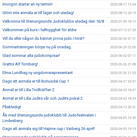
Imorgon startar en ny termin!
2025-08-17 15:54
Glöm inte anmäla er till läger och utedag!
2025-08-10 20:19
Välkomna till Stenungsunds Judoklubbs utedag den 16/8
2025-07-30 18:15
Välkommen på kurs i falltrygghet för äldre
2025-07-12 07:29
Vill du eller någon du känner prova judo i höst?
2025-06-30 07:21
Sommarträningen börjar nu på onsdag.
2025-06-29 22:00
Glad sommar alla judokompisar!
2025-06-02 07:11
Grattis Alf Tornberg!
2025-05-26 21:08
Elma Lundhag ny ungdomsrepresentant
2025-05-26 21:03
Dags att anmäla er till Bohusdal Cup 1
2025-04-27 20:47
Anmäl er till Lilla Trollträffen 2
2025-04-23 18:47
Anmäl er till Lilla Judits vår och Judits pokal 2
2025-04-23 18:29
Påskledigt
2025-04-13 20:31
Åk med Stenungsunds judoklubb till Judofestivalen i
2025-04-05 19:30
Lindesberg
Dags att anmäla sig till Hajime cup i Varberg 26 april!
2025-04-05 19:19