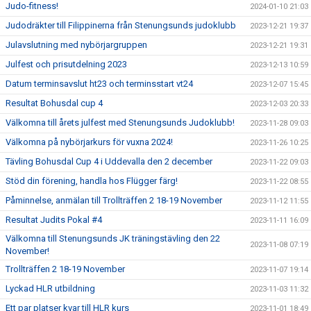
Judo-fitness!
2024-01-10 21:03
Judodräkter till Filippinerna från Stenungsunds judoklubb
2023-12-21 19:37
Julavslutning med nybörjargruppen
2023-12-21 19:31
Julfest och prisutdelning 2023
2023-12-13 10:59
Datum terminsavslut ht23 och terminsstart vt24
2023-12-07 15:45
Resultat Bohusdal cup 4
2023-12-03 20:33
Välkomna till årets julfest med Stenungsunds Judoklubb!
2023-11-28 09:03
Välkomna på nybörjarkurs för vuxna 2024!
2023-11-26 10:25
Tävling Bohusdal Cup 4 i Uddevalla den 2 december
2023-11-22 09:03
Stöd din förening, handla hos Flügger färg!
2023-11-22 08:55
Påminnelse, anmälan till Trollträffen 2 18-19 November
2023-11-12 11:55
Resultat Judits Pokal #4
2023-11-11 16:09
Välkomna till Stenungsunds JK träningstävling den 22
2023-11-08 07:19
November!
Trollträffen 2 18-19 November
2023-11-07 19:14
Lyckad HLR utbildning
2023-11-03 11:32
Ett par platser kvar till HLR kurs
2023-11-01 18:49