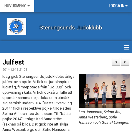
HUVUDMENY
LOGGA IN
Stenungsunds Judoklubb
HEM
Julfest
<
>
2014-12-13 21:03
FÖRBUNDSNYHETER
Idag gick Stenungsunds judoklubbs årliga
julfest av stapeln. Vi fick se judoinspirerat
BILDER
luciatåg, filmrepotage från "Go Cup" och
uppvisning i kata. Vi fick också tillfälle att
uppmärksamma de judoka som utmärkt
BÖRJA TRÄNA JUDO
sig särskilt under 2014. "Bästa utveckling
2014" flicka respektive pojke, tilldelades
BLI MEDLEM
Leo Jonasson, Selma Ahl,
Selma Ahl och Leo Jonasson. Till "bästa
Anna Westerberg, Sofie
pojke 2014" utsågs Karl Sundström
Hansson och Gustaf Lönngren
VECKOSCHEMA
(saknas på bild). Det gick inte att skilja
Anna Westerbergs och Sofie Hanssons