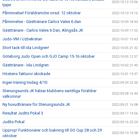
2022-10-12 10:06
tjejer
Påminnelse! Föräldramöte onsd. 12 oktober
2022-10-10 19:16
Påminnelse - Gästtränare Carlos Vales 6 dan
2022-10-09 18:43
Gästtränare - Carlos Vales 6 Dan, Alingsås JK
2022-10-09 17:55
Judo-VM i Uzbekistan
2022-10-07 19:43
Stort tack till Ida Lindgren!
2022-10-05 21:32
Göteborg Judo Open och GJO Camp 15-16 oktober
2022-10-05 12:37
Gästtränare - Ida Lindgren
2022-10-02 21:40
Höstens fakturor skickade
2022-10-01 19:37
Ingen träning tisdag 4/10
2022-09-29 22:30
Stenungsunds JK hälsar klubbens samtliga föräldrar
2022-09-28 16:44
välkomna!
Ny huvudtränare för Stenungsunds JK
2022-09-21 16:08
Resultat Judits Pokal 3
2022-09-17 14:56
Judits Pokal
2022-09-16 23:24
Upprop! Funktionärer och bakning till GO Cup 28 och 29
2022-09-13 10:38
oktober