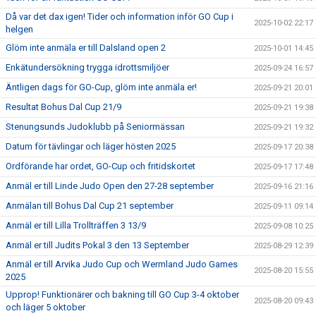
Då var det dax igen! Tider och information inför GO Cup i
2025-10-02 22:17
helgen
Glöm inte anmäla er till Dalsland open 2
2025-10-01 14:45
Enkätundersökning trygga idrottsmiljöer
2025-09-24 16:57
Äntligen dags för GO-Cup, glöm inte anmäla er!
2025-09-21 20:01
Resultat Bohus Dal Cup 21/9
2025-09-21 19:38
Stenungsunds Judoklubb på Seniormässan
2025-09-21 19:32
Datum för tävlingar och läger hösten 2025
2025-09-17 20:38
Ordförande har ordet, GO-Cup och fritidskortet
2025-09-17 17:48
Anmäl er till Linde Judo Open den 27-28 september
2025-09-16 21:16
Anmälan till Bohus Dal Cup 21 september
2025-09-11 09:14
Anmäl er till Lilla Trollträffen 3 13/9
2025-09-08 10:25
Anmäl er till Judits Pokal 3 den 13 September
2025-08-29 12:39
Anmäl er till Arvika Judo Cup och Wermland Judo Games
2025-08-20 15:55
2025
Upprop! Funktionärer och bakning till GO Cup 3-4 oktober
2025-08-20 09:43
och läger 5 oktober