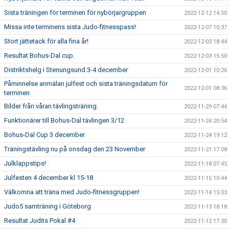
Sista träningen för terminen för nybörjargruppen
2022-12-12 14:50
Missa inte terminens sista Judo-fitnesspass!
2022-12-07 10:37
Stort jättetack för alla fina år!
2022-12-03 18:44
Resultat Bohus-Dal cup.
2022-12-03 15:50
Distriktshelg i Stenungsund 3-4 december
2022-12-01 10:26
Påminnelse anmälan julfest och sista träningsdatum för
2022-12-01 08:36
terminen
Bilder från våran tävlingsträning.
2022-11-29 07:44
Funktionärer till Bohus-Dal tävlingen 3/12
2022-11-24 20:54
Bohus-Dal Cup 3 december
2022-11-24 19:12
Träningstävling nu på onsdag den 23 November
2022-11-21 17:08
Julklappstips!
2022-11-18 07:45
Julfesten 4 december kl 15-18
2022-11-15 10:44
Välkomna att träna med Judo-fitnessgruppen!
2022-11-14 15:03
Judo5 samträning i Göteborg
2022-11-13 18:18
Resultat Judits Pokal #4
2022-11-12 17:30