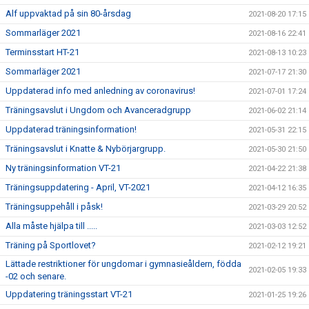
Alf uppvaktad på sin 80-årsdag
2021-08-20 17:15
Sommarläger 2021
2021-08-16 22:41
Terminsstart HT-21
2021-08-13 10:23
Sommarläger 2021
2021-07-17 21:30
Uppdaterad info med anledning av coronavirus!
2021-07-01 17:24
Träningsavslut i Ungdom och Avanceradgrupp
2021-06-02 21:14
Uppdaterad träningsinformation!
2021-05-31 22:15
Träningsavslut i Knatte & Nybörjargrupp.
2021-05-30 21:50
Ny träningsinformation VT-21
2021-04-22 21:38
Träningsuppdatering - April, VT-2021
2021-04-12 16:35
Träningsuppehåll i påsk!
2021-03-29 20:52
Alla måste hjälpa till .....
2021-03-03 12:52
Träning på Sportlovet?
2021-02-12 19:21
Lättade restriktioner för ungdomar i gymnasieåldern, födda
2021-02-05 19:33
-02 och senare.
Uppdatering träningsstart VT-21
2021-01-25 19:26