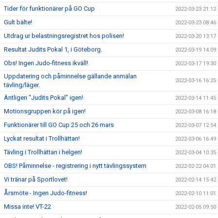
Tider för funktionärer på GO Cup
2022-03-23 21:12
Gult bälte!
2022-03-23 08:46
Utdrag ur belastningsregistret hos polisen!
2022-03-20 13:17
Resultat Judits Pokal 1, i Göteborg.
2022-03-19 14:09
Obs! Ingen Judo-fitness ikväll!
2022-03-17 19:30
Uppdatering och påminnelse gällande anmälan
2022-03-16 16:25
tävling/läger.
Äntligen "Judits Pokal" igen!
2022-03-14 11:45
Motionsgruppen kör på igen!
2022-03-08 16:18
Funktionärer till GO Cup 25 och 26 mars
2022-03-07 12:54
Lyckat resultat i Trollhättan!
2022-03-06 16:49
Tävling i Trollhättan i helgen!
2022-03-04 10:35
OBS! Påminnelse - registrering i nytt tävlingssystem
2022-02-22 04:01
Vi tränar på Sportlovet!
2022-02-14 15:42
Årsmöte - Ingen Judo-fitness!
2022-02-10 11:01
Missa inte! VT-22
2022-02-05 09:50