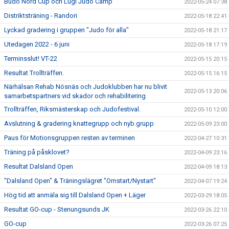
Budo Nord Cup och Lugi Judo Camp
2022-05-24 07:38
Distriktsträning - Randori
2022-05-18 22:41
Lyckad gradering i gruppen "Judo för alla"
2022-05-18 21:17
Utedagen 2022 - 6 juni
2022-05-18 17:19
Terminsslut! VT-22
2022-05-15 20:15
Resultat Trollträffen.
2022-05-15 16:15
Närhälsan Rehab Nösnäs och Judoklubben har nu blivit
2022-05-13 20:06
samarbetspartners vid skador och rehabilitering
Trollträffen, Riksmästerskap och Judofestival.
2022-05-10 12:00
Avslutning & gradering knattegrupp och nyb.grupp
2022-05-09 23:00
Paus för Motionsgruppen resten av terminen
2022-04-27 10:31
Träning på påsklovet?
2022-04-09 23:16
Resultat Dalsland Open
2022-04-09 18:13
"Dalsland Open" & Träningslägret "Omstart/Nystart"
2022-04-07 19:24
Hög tid att anmäla sig till Dalsland Open + Läger
2022-03-29 18:05
Resultat GO-cup - Stenungsunds JK
2022-03-26 22:10
GO-cup
2022-03-26 07:25