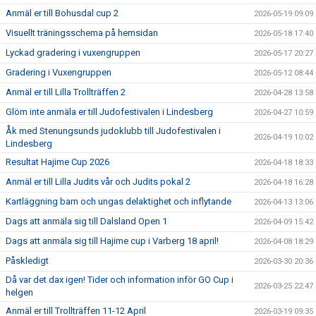
Anmäl er till Bohusdal cup 2
2026-05-19 09:09
Visuellt träningsschema på hemsidan
2026-05-18 17:40
Lyckad gradering i vuxengruppen
2026-05-17 20:27
Gradering i Vuxengruppen
2026-05-12 08:44
Anmäl er till Lilla Trollträffen 2
2026-04-28 13:58
Glöm inte anmäla er till Judofestivalen i Lindesberg
2026-04-27 10:59
Åk med Stenungsunds judoklubb till Judofestivalen i
2026-04-19 10:02
Lindesberg
Resultat Hajime Cup 2026
2026-04-18 18:33
Anmäl er till Lilla Judits vår och Judits pokal 2
2026-04-18 16:28
Kartläggning barn och ungas delaktighet och inflytande
2026-04-13 13:06
Dags att anmäla sig till Dalsland Open 1
2026-04-09 15:42
Dags att anmäla sig till Hajime cup i Varberg 18 april!
2026-04-08 18:29
Påskledigt
2026-03-30 20:36
Då var det dax igen! Tider och information inför GO Cup i
2026-03-25 22:47
helgen
Anmäl er till Trollträffen 11-12 April
2026-03-19 09:35