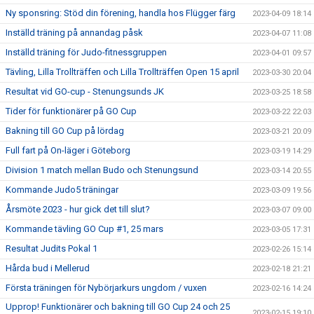
Ny sponsring: Stöd din förening, handla hos Flügger färg
2023-04-09 18:14
Inställd träning på annandag påsk
2023-04-07 11:08
Inställd träning för Judo-fitnessgruppen
2023-04-01 09:57
Tävling, Lilla Trollträffen och Lilla Trollträffen Open 15 april
2023-03-30 20:04
Resultat vid GO-cup - Stenungsunds JK
2023-03-25 18:58
Tider för funktionärer på GO Cup
2023-03-22 22:03
Bakning till GO Cup på lördag
2023-03-21 20:09
Full fart på On-läger i Göteborg
2023-03-19 14:29
Division 1 match mellan Budo och Stenungsund
2023-03-14 20:55
Kommande Judo5 träningar
2023-03-09 19:56
Årsmöte 2023 - hur gick det till slut?
2023-03-07 09:00
Kommande tävling GO Cup #1, 25 mars
2023-03-05 17:31
Resultat Judits Pokal 1
2023-02-26 15:14
Hårda bud i Mellerud
2023-02-18 21:21
Första träningen för Nybörjarkurs ungdom / vuxen
2023-02-16 14:24
Upprop! Funktionärer och bakning till GO Cup 24 och 25
2023-02-15 19:10