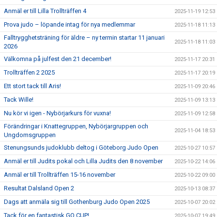
Anmäl er till Lilla Trollträffen 4
2025-11-19 12:53
Prova judo – löpande intag för nya medlemmar
2025-11-18 11:13
Falltrygghetsträning för äldre – ny termin startar 11 januari
2025-11-18 11:03
2026
Välkomna på julfest den 21 december!
2025-11-17 20:31
Trollträffen 2 2025
2025-11-17 20:19
Ett stort tack till Aris!
2025-11-09 20:46
Tack Wille!
2025-11-09 13:13
Nu kör vi igen - Nybörjarkurs för vuxna!
2025-11-09 12:58
Förändringar i Knattegruppen, Nybörjargruppen och
2025-11-04 18:53
Ungdomsgruppen
Stenungsunds judoklubb deltog i Göteborg Judo Open
2025-10-27 10:57
Anmäl er till Judits pokal och Lilla Judits den 8 november
2025-10-22 14:06
Anmäl er till Trollträffen 15-16 november
2025-10-22 09:00
Resultat Dalsland Open 2
2025-10-13 08:37
Dags att anmäla sig till Gothenburg Judo Open 2025
2025-10-07 20:02
Tack för en fantastisk GO CUP!
2025-10-07 19:49