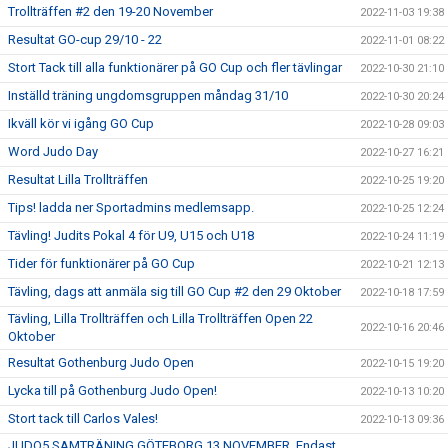
Trollträffen #2 den 19-20 November
2022-11-03 19:38
Resultat GO-cup 29/10 - 22
2022-11-01 08:22
Stort Tack till alla funktionärer på GO Cup och fler tävlingar
2022-10-30 21:10
Inställd träning ungdomsgruppen måndag 31/10
2022-10-30 20:24
Ikväll kör vi igång GO Cup
2022-10-28 09:03
Word Judo Day
2022-10-27 16:21
Resultat Lilla Trollträffen
2022-10-25 19:20
Tips! ladda ner Sportadmins medlemsapp.
2022-10-25 12:24
Tävling! Judits Pokal 4 för U9, U15 och U18
2022-10-24 11:19
Tider för funktionärer på GO Cup
2022-10-21 12:13
Tävling, dags att anmäla sig till GO Cup #2 den 29 Oktober
2022-10-18 17:59
Tävling, Lilla Trollträffen och Lilla Trollträffen Open 22
2022-10-16 20:46
Oktober
Resultat Gothenburg Judo Open
2022-10-15 19:20
Lycka till på Gothenburg Judo Open!
2022-10-13 10:20
Stort tack till Carlos Vales!
2022-10-13 09:36
JUDO5 SAMTRÄNING GÖTEBORG 13 NOVEMBER, Endast