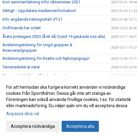
Kort sammanfattning inför vårterminen 2021
2021-01-21 18:44
Viktigt! - Uppdatera medlemsinformation!
2021-01-20 11:23
Info angående träningsstart VT-21
2021-01-06 15:11
Ordförande har ordet!
2020-12-22 20:36
Årets pristagare 2020 (Året då Covid-19 gäckade oss alla)
2020-12-11 18:01
Avslutningsträning för Ungd.gruppen &
2020-12-11 15:27
Avanceradgruppen.
Avslutningsträning för Knatte och Nybörjargrupp!
2020-12-06 19:11
Terminsslutet är nära!
2020-12-05 10:55
Missa inte klubbens Träningsbingo!
2020-12-01 21:48
Ny uppdaterad info kring Covid-19 och vår träning HT-20!
2020-11-24 21:02
För att hemsidan ska fungera korrekt använder vi nödvändiga
Ny info angående träning och träningstider!
cookies från SportAdmin. Dessa går inte att stänga av.
2020-11-03 17:20
Föreningen kan också använda frivilliga cookies, t.ex. för statistik
Uppdaterad info kring Covid-19
2020-10-31 12:32
eller marknadsföring. Du väljer själv om du vill acceptera dessa.
Beslut om skärpta allmänna råd!
2020-10-29 15:45
Anpassa dina val
Träning på Höstlovet?
2020-10-25 22:09
Acceptera nödvändiga
Acceptera alla
Resultat Bohus-dal Cup
2020-10-04 13:30
Resultat Kroppefjällskampen
2020-09-27 18:24