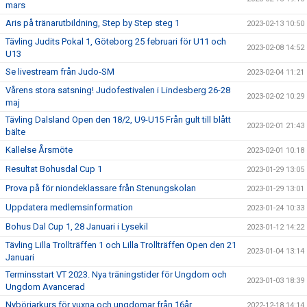
mars
Aris på tränarutbildning, Step by Step steg 1
2023-02-13 10:50
Tävling Judits Pokal 1, Göteborg 25 februari för U11 och
2023-02-08 14:52
U13
Se livestream från Judo-SM
2023-02-04 11:21
Vårens stora satsning! Judofestivalen i Lindesberg 26-28
2023-02-02 10:29
maj
Tävling Dalsland Open den 18/2, U9-U15 Från gult till blått
2023-02-01 21:43
bälte
Kallelse Årsmöte
2023-02-01 10:18
Resultat Bohusdal Cup 1
2023-01-29 13:05
Prova på för niondeklassare från Stenungskolan
2023-01-29 13:01
Uppdatera medlemsinformation
2023-01-24 10:33
Bohus Dal Cup 1, 28 Januari i Lysekil
2023-01-12 14:22
Tävling Lilla Trollträffen 1 och Lilla Trollträffen Open den 21
2023-01-04 13:14
Januari
Terminsstart VT 2023. Nya träningstider för Ungdom och
2023-01-03 18:39
Ungdom Avancerad
Nybörjarkurs för vuxna och ungdomar från 16år.
2022-12-18 14:14