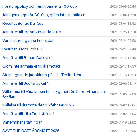
Föräldrapolicy och funktionärer till GO Cup
2026-03-08 20:45
Äntligen dags för GO-Cup, glöm inte anmäla er!
2026-03-04 19:20
Resultat Bohus Dal Cup
2026-03-04 16:52
Anmäl er till IpponCup Judo 2026
2026-02-25 13:18
Vårens tävlingar på hemsidan
2026-02-24 07:58
Resultat Judits Pokal 1
2026-02-24 07:49
Anmäl er till Bohus-Dal cup 1
2026-02-17 17:45
Glöm inte anmäla er till årsmötet!
2026-02-17 17:39
Stenungsunds judoklubb på Lilla Trollträffen 1
2026-02-15 16:53
Anmäl er till Judits pokal 1
2026-02-06 09:19
Välkomna till våra kurser i falltrygghet för äldre - vi har plats
2026-02-06 07:09
för fler!
Kallelse till årsmöte den 25 februari 2026
2026-02-02 17:04
Anmäl er till Lilla Trollträffen 1
2026-02-02 07:03
Vårterminens tävlingar
2026-01-19 21:02
SAVE-THE-DATE ÅRSMÖTE 2026
2026-01-19 20:36