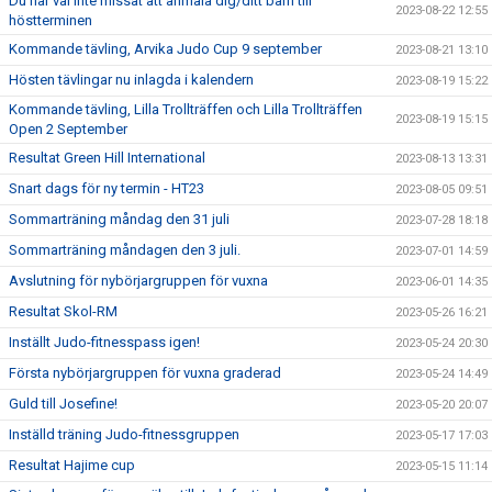
Du har väl inte missat att anmäla dig/ditt barn till
2023-08-22 12:55
höstterminen
Kommande tävling, Arvika Judo Cup 9 september
2023-08-21 13:10
Hösten tävlingar nu inlagda i kalendern
2023-08-19 15:22
Kommande tävling, Lilla Trollträffen och Lilla Trollträffen
2023-08-19 15:15
Open 2 September
Resultat Green Hill International
2023-08-13 13:31
Snart dags för ny termin - HT23
2023-08-05 09:51
Sommarträning måndag den 31 juli
2023-07-28 18:18
Sommarträning måndagen den 3 juli.
2023-07-01 14:59
Avslutning för nybörjargruppen för vuxna
2023-06-01 14:35
Resultat Skol-RM
2023-05-26 16:21
Inställt Judo-fitnesspass igen!
2023-05-24 20:30
Första nybörjargruppen för vuxna graderad
2023-05-24 14:49
Guld till Josefine!
2023-05-20 20:07
Inställd träning Judo-fitnessgruppen
2023-05-17 17:03
Resultat Hajime cup
2023-05-15 11:14