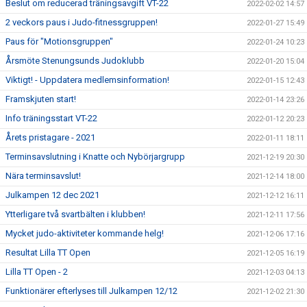
Beslut om reducerad träningsavgift VT-22
2022-02-02 14:57
2 veckors paus i Judo-fitnessgruppen!
2022-01-27 15:49
Paus för "Motionsgruppen"
2022-01-24 10:23
Årsmöte Stenungsunds Judoklubb
2022-01-20 15:04
Viktigt! - Uppdatera medlemsinformation!
2022-01-15 12:43
Framskjuten start!
2022-01-14 23:26
Info träningsstart VT-22
2022-01-12 20:23
Årets pristagare - 2021
2022-01-11 18:11
Terminsavslutning i Knatte och Nybörjargrupp
2021-12-19 20:30
Nära terminsavslut!
2021-12-14 18:00
Julkampen 12 dec 2021
2021-12-12 16:11
Ytterligare två svartbälten i klubben!
2021-12-11 17:56
Mycket judo-aktiviteter kommande helg!
2021-12-06 17:16
Resultat Lilla TT Open
2021-12-05 16:19
Lilla TT Open - 2
2021-12-03 04:13
Funktionärer efterlyses till Julkampen 12/12
2021-12-02 21:30