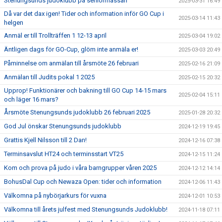
Stenungsunds judoklubb på seniormässan
2025-03-31 16:49
Då var det dax igen! Tider och information inför GO Cup i
2025-03-14 11:43
helgen
Anmäl er till Trollträffen 1 12-13 april
2025-03-04 19:02
Äntligen dags för GO-Cup, glöm inte anmäla er!
2025-03-03 20:49
Påminnelse om anmälan till årsmöte 26 februari
2025-02-16 21:09
Anmälan till Judits pokal 1 2025
2025-02-15 20:32
Upprop! Funktionärer och bakning till GO Cup 14-15 mars
2025-02-04 15:11
och läger 16 mars?
Årsmöte Stenungsunds judoklubb 26 februari 2025
2025-01-28 20:32
God Jul önskar Stenungsunds judoklubb
2024-12-19 19:45
Grattis Kjell Nilsson till 2 Dan!
2024-12-16 07:38
Terminsavslut HT24 och terminsstart VT25
2024-12-15 11:24
Kom och prova på judo i våra barngrupper våren 2025
2024-12-12 14:14
BohusDal Cup och Newaza Open: tider och information
2024-12-06 11:43
Välkomna på nybörjarkurs för vuxna
2024-12-01 10:53
Välkomna till årets julfest med Stenungsunds Judoklubb!
2024-11-18 07:11