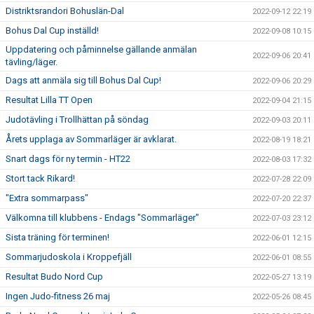
Distriktsrandori Bohuslän-Dal
2022-09-12 22:19
Bohus Dal Cup inställd!
2022-09-08 10:15
Uppdatering och påminnelse gällande anmälan
2022-09-06 20:41
tävling/läger.
Dags att anmäla sig till Bohus Dal Cup!
2022-09-06 20:29
Resultat Lilla TT Open
2022-09-04 21:15
Judotävling i Trollhättan på söndag
2022-09-03 20:11
Årets upplaga av Sommarläger är avklarat.
2022-08-19 18:21
Snart dags för ny termin - HT22
2022-08-03 17:32
Stort tack Rikard!
2022-07-28 22:09
"Extra sommarpass"
2022-07-20 22:37
Välkomna till klubbens - Endags "Sommarläger"
2022-07-03 23:12
Sista träning för terminen!
2022-06-01 12:15
Sommarjudoskola i Kroppefjäll
2022-06-01 08:55
Resultat Budo Nord Cup
2022-05-27 13:19
Ingen Judo-fitness 26 maj
2022-05-26 08:45