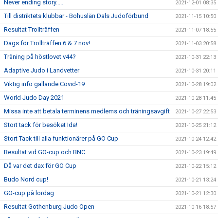
Never ending story.....
2021-12-01 08:35
Till distriktets klubbar - Bohuslän Dals Judoförbund
2021-11-15 10:50
Resultat Trollträffen
2021-11-07 18:55
Dags för Trollträffen 6 & 7 nov!
2021-11-03 20:58
Träning på höstlovet v44?
2021-10-31 22:13
Adaptive Judo i Landvetter
2021-10-31 20:11
Viktig info gällande Covid-19
2021-10-28 19:02
World Judo Day 2021
2021-10-28 11:45
Missa inte att betala terminens medlems och träningsavgift
2021-10-27 22:53
Stort tack för besöket Ida!
2021-10-25 21:12
Stort Tack till alla funktionärer på GO Cup
2021-10-24 12:42
Resultat vid GO-cup och BNC
2021-10-23 19:49
Då var det dax för GO Cup
2021-10-22 15:12
Budo Nord cup!
2021-10-21 13:24
GO-cup på lördag
2021-10-21 12:30
Resultat Gothenburg Judo Open
2021-10-16 18:57