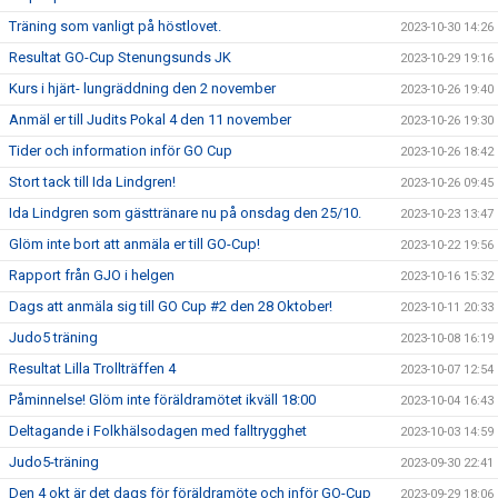
Träning som vanligt på höstlovet.
2023-10-30 14:26
Resultat GO-Cup Stenungsunds JK
2023-10-29 19:16
Kurs i hjärt- lungräddning den 2 november
2023-10-26 19:40
Anmäl er till Judits Pokal 4 den 11 november
2023-10-26 19:30
Tider och information inför GO Cup
2023-10-26 18:42
Stort tack till Ida Lindgren!
2023-10-26 09:45
Ida Lindgren som gästtränare nu på onsdag den 25/10.
2023-10-23 13:47
Glöm inte bort att anmäla er till GO-Cup!
2023-10-22 19:56
Rapport från GJO i helgen
2023-10-16 15:32
Dags att anmäla sig till GO Cup #2 den 28 Oktober!
2023-10-11 20:33
Judo5 träning
2023-10-08 16:19
Resultat Lilla Trollträffen 4
2023-10-07 12:54
Påminnelse! Glöm inte föräldramötet ikväll 18:00
2023-10-04 16:43
Deltagande i Folkhälsodagen med falltrygghet
2023-10-03 14:59
Judo5-träning
2023-09-30 22:41
Den 4 okt är det dags för föräldramöte och inför GO-Cup
2023-09-29 18:06