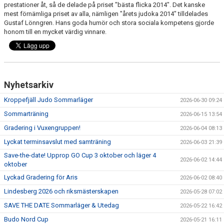
prestationer åt, så de delade på priset "bästa flicka 2014". Det kanske
mest förnämliga priset av alla, nämligen "årets judoka 2014" tilldelades
Gustaf Lönngren. Hans goda humör och stora sociala kompetens gjorde
honom till en mycket värdig vinnare.
Nyhetsarkiv
Kroppefjäll Judo Sommarläger
2026-06-30 09:24
Sommarträning
2026-06-15 13:54
Gradering i Vuxengruppen!
2026-06-04 08:13
Lyckat terminsavslut med samträning
2026-06-03 21:39
Save-the-date! Upprop GO Cup 3 oktober och läger 4
2026-06-02 14:44
oktober
Lyckad Gradering för Aris
2026-06-02 08:40
Lindesberg 2026 och riksmästerskapen
2026-05-28 07:02
SAVE THE DATE Sommarläger & Utedag
2026-05-22 16:42
Budo Nord Cup
2026-05-21 16:11