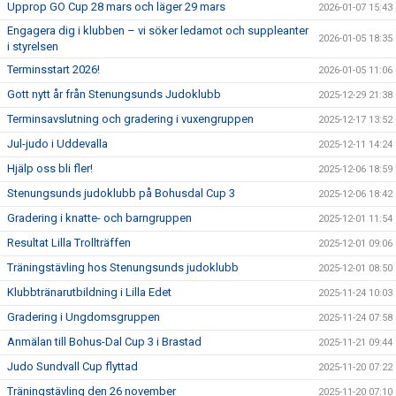
Upprop GO Cup 28 mars och läger 29 mars
2026-01-07 15:43
Engagera dig i klubben – vi söker ledamot och suppleanter
2026-01-05 18:35
i styrelsen
Terminsstart 2026!
2026-01-05 11:06
Gott nytt år från Stenungsunds Judoklubb
2025-12-29 21:38
Terminsavslutning och gradering i vuxengruppen
2025-12-17 13:52
Jul-judo i Uddevalla
2025-12-11 14:24
Hjälp oss bli fler!
2025-12-06 18:59
Stenungsunds judoklubb på Bohusdal Cup 3
2025-12-06 18:42
Gradering i knatte- och barngruppen
2025-12-01 11:54
Resultat Lilla Trollträffen
2025-12-01 09:06
Träningstävling hos Stenungsunds judoklubb
2025-12-01 08:50
Klubbtränarutbildning i Lilla Edet
2025-11-24 10:03
Gradering i Ungdomsgruppen
2025-11-24 07:58
Anmälan till Bohus-Dal Cup 3 i Brastad
2025-11-21 09:44
Judo Sundvall Cup flyttad
2025-11-20 07:22
Träningstävling den 26 november
2025-11-20 07:10