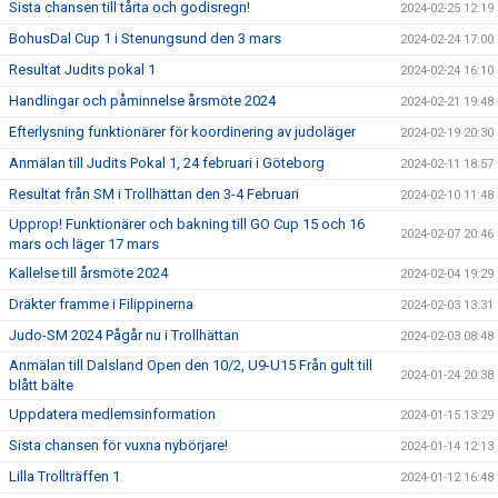
Sista chansen till tårta och godisregn!
2024-02-25 12:19
BohusDal Cup 1 i Stenungsund den 3 mars
2024-02-24 17:00
Resultat Judits pokal 1
2024-02-24 16:10
Handlingar och påminnelse årsmöte 2024
2024-02-21 19:48
Efterlysning funktionärer för koordinering av judoläger
2024-02-19 20:30
Anmälan till Judits Pokal 1, 24 februari i Göteborg
2024-02-11 18:57
Resultat från SM i Trollhättan den 3-4 Februari
2024-02-10 11:48
Upprop! Funktionärer och bakning till GO Cup 15 och 16
2024-02-07 20:46
mars och läger 17 mars
Kallelse till årsmöte 2024
2024-02-04 19:29
Dräkter framme i Filippinerna
2024-02-03 13:31
Judo-SM 2024 Pågår nu i Trollhättan
2024-02-03 08:48
Anmälan till Dalsland Open den 10/2, U9-U15 Från gult till
2024-01-24 20:38
blått bälte
Uppdatera medlemsinformation
2024-01-15 13:29
Sista chansen för vuxna nybörjare!
2024-01-14 12:13
Lilla Trollträffen 1
2024-01-12 16:48