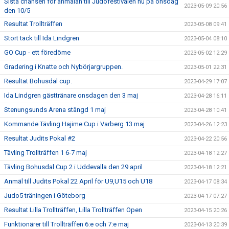
Sista chansen för anmälan till Judofestivalen nu på onsdag
2023-05-09 20:56
den 10/5
Resultat Trollträffen
2023-05-08 09:41
Stort tack till Ida Lindgren
2023-05-04 08:10
GO Cup - ett föredöme
2023-05-02 12:29
Gradering i Knatte och Nybörjargruppen.
2023-05-01 22:31
Resultat Bohusdal cup.
2023-04-29 17:07
Ida Lindgren gästtränare onsdagen den 3 maj
2023-04-28 16:11
Stenungsunds Arena stängd 1 maj
2023-04-28 10:41
Kommande Tävling Hajime Cup i Varberg 13 maj
2023-04-26 12:23
Resultat Judits Pokal #2
2023-04-22 20:56
Tävling Trollträffen 1 6-7 maj
2023-04-18 12:27
Tävling Bohusdal Cup 2 i Uddevalla den 29 april
2023-04-18 12:21
Anmäl till Judits Pokal 22 April för U9,U15 och U18
2023-04-17 08:34
Judo5 träningen i Göteborg
2023-04-17 07:27
Resultat Lilla Trollträffen, Lilla Trollträffen Open
2023-04-15 20:26
Funktionärer till Trollträffen 6:e och 7:e maj
2023-04-13 20:39