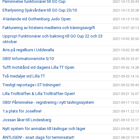
Påminnelse funktionärer till GO Cup
2021-10-13 20:49
Efterlysning Sjukvårdare till GO Cup 23/10
2021-10-13 20:28
4 tävlande vid Gothenburg Judo Open.
2021-10-13 19:55
Fakturering av höstens medlems och träningsavgift
2021-10-07 20:13
Upprop! Funktionärer och bakning till GO Cup 22 och 23
2021-10-05 20:50
oktober
Aris på regelkurs i Uddevalla
2021-10-02 20:48
OBS! Informationsmöte 5/10
2021-09-29 23:47
Tufft motstånd vid dagens Lilla TT Open
2021-09-26 14:28
Två medaljer vid Lilla TT
2021-09-25 14:16
Trevligt reportage i ST tidningen!
2021-09-22 09:49
Lilla Trollträffen & Lilla Trollträffen Open!
2021-09-21 16:07
OBS! Påminnelse - registrering i nytt tävlingssystem
2021-09-17 19:02
1:a plats för Josefine!
2021-09-11 22:13
Jossan åker till Lindesberg
2021-09-10 10:17
Nytt system för anmälan till tävlingar och läger
2021-09-08 21:37
ÄNTLIGEN! - snart dags för terminsstart!
2021-08-23 19:19