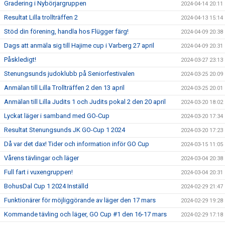
Gradering i Nybörjargruppen
2024-04-14 20:11
Resultat Lilla trollträffen 2
2024-04-13 15:14
Stöd din förening, handla hos Flügger färg!
2024-04-09 20:38
Dags att anmäla sig till Hajime cup i Varberg 27 april
2024-04-09 20:31
Påskledigt!
2024-03-27 23:13
Stenungsunds judoklubb på Seniorfestivalen
2024-03-25 20:09
Anmälan till Lilla Trollträffen 2 den 13 april
2024-03-25 20:01
Anmälan till Lilla Judits 1 och Judits pokal 2 den 20 april
2024-03-20 18:02
Lyckat läger i samband med GO-Cup
2024-03-20 17:34
Resultat Stenungsunds JK GO-Cup 1 2024
2024-03-20 17:23
Då var det dax! Tider och information inför GO Cup
2024-03-15 11:05
Vårens tävlingar och läger
2024-03-04 20:38
Full fart i vuxengruppen!
2024-03-04 20:31
BohusDal Cup 1 2024 Inställd
2024-02-29 21:47
Funktionärer för möjliggörande av läger den 17 mars
2024-02-29 19:28
Kommande tävling och läger, GO Cup #1 den 16-17 mars
2024-02-29 17:18