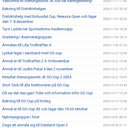
Välkomna till Stenungsunds JK och vår träningstävling!
2024-11-17 17:46
Bakning till Distriktshelgen
2024-11-07 20:26
Distriktshelg med Bohusdal Cup, Newaza Open och läger
2024-11-07 20:06
den 7- 8 december
Tips! Ladda ner Sportadmins medlemsapp
2024-11-06 18:34
Gradering i Avanceratgruppen
2024-11-06 18:13
Anmälan till Lilla Trollträffen 4
2024-11-05 07:23
Lyckat läger i samband med GO-cup
2024-10-27 10:44
Anmäl er till Trollträffen 2 9-10 November
2024-10-21 19:35
Anmäl er till Judits Pokal 4 den 2 november
2024-10-21 19:27
Resultat Stenungsunds JK GO-Cup 2 2024
2024-10-21 18:47
Stort Tack till alla funktionärer på GO Cup
2024-10-19 23:43
Då var det dax igen! Tider och information inför GO Cup
2024-10-17 19:29
Bakning till GO Cup på lördag
2024-10-13 19:46
Anmäl er till GO-Cup #2 och läger den 19-20 oktober
2024-10-07 17:29
Nybörjargrupper i höst
2024-10-01 08:31
Dags att anmäla sig till Dalsland Open 2
2024-09-30 21:11