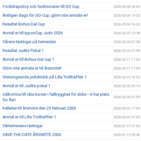
Föräldrapolicy och funktionärer till GO Cup
2026-03-08 20:45
Äntligen dags för GO-Cup, glöm inte anmäla er!
2026-03-04 19:20
Resultat Bohus Dal Cup
2026-03-04 16:52
Anmäl er till IpponCup Judo 2026
2026-02-25 13:18
Vårens tävlingar på hemsidan
2026-02-24 07:58
Resultat Judits Pokal 1
2026-02-24 07:49
Anmäl er till Bohus-Dal cup 1
2026-02-17 17:45
Glöm inte anmäla er till årsmötet!
2026-02-17 17:39
Stenungsunds judoklubb på Lilla Trollträffen 1
2026-02-15 16:53
Anmäl er till Judits pokal 1
2026-02-06 09:19
Välkomna till våra kurser i falltrygghet för äldre - vi har plats
2026-02-06 07:09
för fler!
Kallelse till årsmöte den 25 februari 2026
2026-02-02 17:04
Anmäl er till Lilla Trollträffen 1
2026-02-02 07:03
Vårterminens tävlingar
2026-01-19 21:02
SAVE-THE-DATE ÅRSMÖTE 2026
2026-01-19 20:36