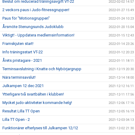
Beslut om reducerad träningsavgift VT-22
2022-02-02 14:57
2 veckors paus i Judo-fitnessgruppen!
2022-01-27 15:49
Paus för "Motionsgruppen"
2022-01-24 10:23
Årsmöte Stenungsunds Judoklubb
2022-01-20 15:04
Viktigt! - Uppdatera medlemsinformation!
2022-01-15 12:43
Framskjuten start!
2022-01-14 23:26
Info träningsstart VT-22
2022-01-12 20:23
Årets pristagare - 2021
2022-01-11 18:11
Terminsavslutning i Knatte och Nybörjargrupp
2021-12-19 20:30
Nära terminsavslut!
2021-12-14 18:00
Julkampen 12 dec 2021
2021-12-12 16:11
Ytterligare två svartbälten i klubben!
2021-12-11 17:56
Mycket judo-aktiviteter kommande helg!
2021-12-06 17:16
Resultat Lilla TT Open
2021-12-05 16:19
Lilla TT Open - 2
2021-12-03 04:13
Funktionärer efterlyses till Julkampen 12/12
2021-12-02 21:30