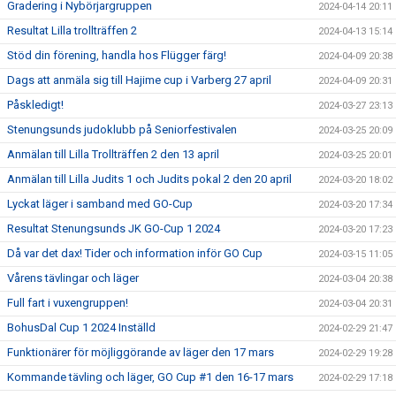
Gradering i Nybörjargruppen
2024-04-14 20:11
Resultat Lilla trollträffen 2
2024-04-13 15:14
Stöd din förening, handla hos Flügger färg!
2024-04-09 20:38
Dags att anmäla sig till Hajime cup i Varberg 27 april
2024-04-09 20:31
Påskledigt!
2024-03-27 23:13
Stenungsunds judoklubb på Seniorfestivalen
2024-03-25 20:09
Anmälan till Lilla Trollträffen 2 den 13 april
2024-03-25 20:01
Anmälan till Lilla Judits 1 och Judits pokal 2 den 20 april
2024-03-20 18:02
Lyckat läger i samband med GO-Cup
2024-03-20 17:34
Resultat Stenungsunds JK GO-Cup 1 2024
2024-03-20 17:23
Då var det dax! Tider och information inför GO Cup
2024-03-15 11:05
Vårens tävlingar och läger
2024-03-04 20:38
Full fart i vuxengruppen!
2024-03-04 20:31
BohusDal Cup 1 2024 Inställd
2024-02-29 21:47
Funktionärer för möjliggörande av läger den 17 mars
2024-02-29 19:28
Kommande tävling och läger, GO Cup #1 den 16-17 mars
2024-02-29 17:18