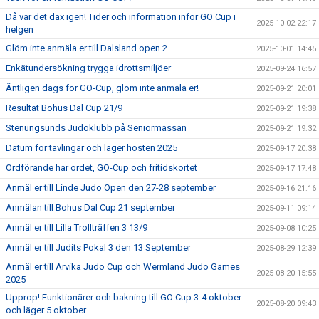
Då var det dax igen! Tider och information inför GO Cup i
2025-10-02 22:17
helgen
Glöm inte anmäla er till Dalsland open 2
2025-10-01 14:45
Enkätundersökning trygga idrottsmiljöer
2025-09-24 16:57
Äntligen dags för GO-Cup, glöm inte anmäla er!
2025-09-21 20:01
Resultat Bohus Dal Cup 21/9
2025-09-21 19:38
Stenungsunds Judoklubb på Seniormässan
2025-09-21 19:32
Datum för tävlingar och läger hösten 2025
2025-09-17 20:38
Ordförande har ordet, GO-Cup och fritidskortet
2025-09-17 17:48
Anmäl er till Linde Judo Open den 27-28 september
2025-09-16 21:16
Anmälan till Bohus Dal Cup 21 september
2025-09-11 09:14
Anmäl er till Lilla Trollträffen 3 13/9
2025-09-08 10:25
Anmäl er till Judits Pokal 3 den 13 September
2025-08-29 12:39
Anmäl er till Arvika Judo Cup och Wermland Judo Games
2025-08-20 15:55
2025
Upprop! Funktionärer och bakning till GO Cup 3-4 oktober
2025-08-20 09:43
och läger 5 oktober