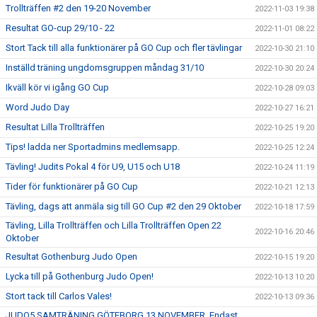
Trollträffen #2 den 19-20 November
2022-11-03 19:38
Resultat GO-cup 29/10 - 22
2022-11-01 08:22
Stort Tack till alla funktionärer på GO Cup och fler tävlingar
2022-10-30 21:10
Inställd träning ungdomsgruppen måndag 31/10
2022-10-30 20:24
Ikväll kör vi igång GO Cup
2022-10-28 09:03
Word Judo Day
2022-10-27 16:21
Resultat Lilla Trollträffen
2022-10-25 19:20
Tips! ladda ner Sportadmins medlemsapp.
2022-10-25 12:24
Tävling! Judits Pokal 4 för U9, U15 och U18
2022-10-24 11:19
Tider för funktionärer på GO Cup
2022-10-21 12:13
Tävling, dags att anmäla sig till GO Cup #2 den 29 Oktober
2022-10-18 17:59
Tävling, Lilla Trollträffen och Lilla Trollträffen Open 22
2022-10-16 20:46
Oktober
Resultat Gothenburg Judo Open
2022-10-15 19:20
Lycka till på Gothenburg Judo Open!
2022-10-13 10:20
Stort tack till Carlos Vales!
2022-10-13 09:36
JUDO5 SAMTRÄNING GÖTEBORG 13 NOVEMBER, Endast