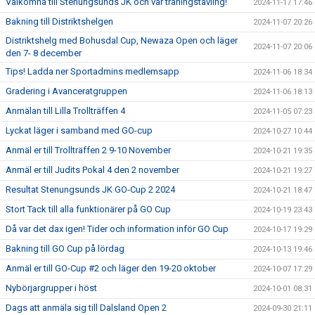
Välkomna till Stenungsunds JK och vår träningstävling!
2024-11-17 17:46
Bakning till Distriktshelgen
2024-11-07 20:26
Distriktshelg med Bohusdal Cup, Newaza Open och läger
2024-11-07 20:06
den 7- 8 december
Tips! Ladda ner Sportadmins medlemsapp
2024-11-06 18:34
Gradering i Avanceratgruppen
2024-11-06 18:13
Anmälan till Lilla Trollträffen 4
2024-11-05 07:23
Lyckat läger i samband med GO-cup
2024-10-27 10:44
Anmäl er till Trollträffen 2 9-10 November
2024-10-21 19:35
Anmäl er till Judits Pokal 4 den 2 november
2024-10-21 19:27
Resultat Stenungsunds JK GO-Cup 2 2024
2024-10-21 18:47
Stort Tack till alla funktionärer på GO Cup
2024-10-19 23:43
Då var det dax igen! Tider och information inför GO Cup
2024-10-17 19:29
Bakning till GO Cup på lördag
2024-10-13 19:46
Anmäl er till GO-Cup #2 och läger den 19-20 oktober
2024-10-07 17:29
Nybörjargrupper i höst
2024-10-01 08:31
Dags att anmäla sig till Dalsland Open 2
2024-09-30 21:11