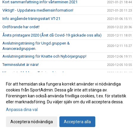
Kort sammanfattning inför vårterminen 2021
2021-01-21 18:44
Viktigt! - Uppdatera medlemsinformation!
2021-01-20 11:23
Info angående träningsstart VT-21
2021-01-06 15:11
Ordförande har ordet!
2020-12-22 20:36
Årets pristagare 2020 (Året då Covid-19 gäckade oss alla)
2020-12-11 18:01
Avslutningsträning för Ungd.gruppen &
2020-12-11 15:27
Avanceradgruppen.
Avslutningsträning för Knatte och Nybörjargrupp!
2020-12-06 19:11
Terminsslutet är nära!
2020-12-05 10:55
Missa inte klubbens Träningsbingo!
2020-12-01 21:48
Ny uppdaterad info kring Covid-19 och vår träning HT-20!
2020-11-24 21:02
För att hemsidan ska fungera korrekt använder vi nödvändiga
Ny info angående träning och träningstider!
cookies från SportAdmin. Dessa går inte att stänga av.
2020-11-03 17:20
Föreningen kan också använda frivilliga cookies, t.ex. för statistik
Uppdaterad info kring Covid-19
2020-10-31 12:32
eller marknadsföring. Du väljer själv om du vill acceptera dessa.
Beslut om skärpta allmänna råd!
2020-10-29 15:45
Anpassa dina val
Träning på Höstlovet?
2020-10-25 22:09
Acceptera nödvändiga
Acceptera alla
Resultat Bohus-dal Cup
2020-10-04 13:30
Resultat Kroppefjällskampen
2020-09-27 18:24