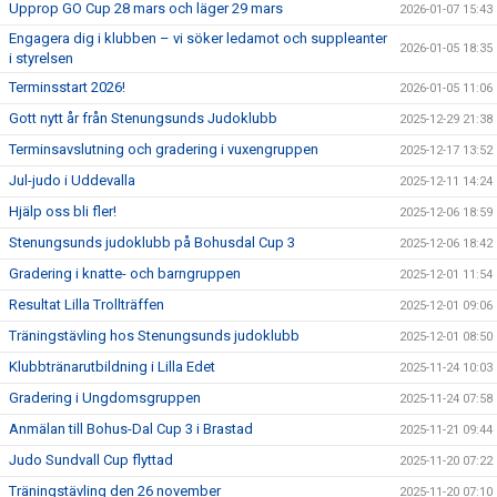
Upprop GO Cup 28 mars och läger 29 mars
2026-01-07 15:43
Engagera dig i klubben – vi söker ledamot och suppleanter
2026-01-05 18:35
i styrelsen
Terminsstart 2026!
2026-01-05 11:06
Gott nytt år från Stenungsunds Judoklubb
2025-12-29 21:38
Terminsavslutning och gradering i vuxengruppen
2025-12-17 13:52
Jul-judo i Uddevalla
2025-12-11 14:24
Hjälp oss bli fler!
2025-12-06 18:59
Stenungsunds judoklubb på Bohusdal Cup 3
2025-12-06 18:42
Gradering i knatte- och barngruppen
2025-12-01 11:54
Resultat Lilla Trollträffen
2025-12-01 09:06
Träningstävling hos Stenungsunds judoklubb
2025-12-01 08:50
Klubbtränarutbildning i Lilla Edet
2025-11-24 10:03
Gradering i Ungdomsgruppen
2025-11-24 07:58
Anmälan till Bohus-Dal Cup 3 i Brastad
2025-11-21 09:44
Judo Sundvall Cup flyttad
2025-11-20 07:22
Träningstävling den 26 november
2025-11-20 07:10