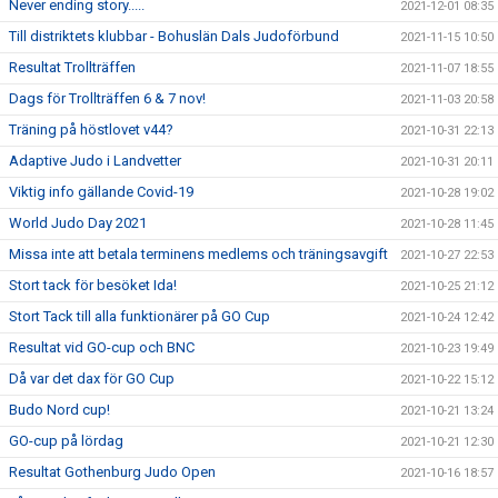
Never ending story.....
2021-12-01 08:35
Till distriktets klubbar - Bohuslän Dals Judoförbund
2021-11-15 10:50
Resultat Trollträffen
2021-11-07 18:55
Dags för Trollträffen 6 & 7 nov!
2021-11-03 20:58
Träning på höstlovet v44?
2021-10-31 22:13
Adaptive Judo i Landvetter
2021-10-31 20:11
Viktig info gällande Covid-19
2021-10-28 19:02
World Judo Day 2021
2021-10-28 11:45
Missa inte att betala terminens medlems och träningsavgift
2021-10-27 22:53
Stort tack för besöket Ida!
2021-10-25 21:12
Stort Tack till alla funktionärer på GO Cup
2021-10-24 12:42
Resultat vid GO-cup och BNC
2021-10-23 19:49
Då var det dax för GO Cup
2021-10-22 15:12
Budo Nord cup!
2021-10-21 13:24
GO-cup på lördag
2021-10-21 12:30
Resultat Gothenburg Judo Open
2021-10-16 18:57