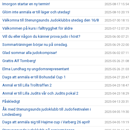
Imorgon startar en ny termin!
2025-08-17 15:54
Glöm inte anmäla er till läger och utedag!
2025-08-10 20:19
Välkomna till Stenungsunds Judoklubbs utedag den 16/8
2025-07-30 18:15
Välkommen på kurs i falltrygghet för äldre
2025-07-12 07:29
Vill du eller någon du känner prova judo i höst?
2025-06-30 07:21
Sommarträningen börjar nu på onsdag.
2025-06-29 22:00
Glad sommar alla judokompisar!
2025-06-02 07:11
Grattis Alf Tornberg!
2025-05-26 21:08
Elma Lundhag ny ungdomsrepresentant
2025-05-26 21:03
Dags att anmäla er till Bohusdal Cup 1
2025-04-27 20:47
Anmäl er till Lilla Trollträffen 2
2025-04-23 18:47
Anmäl er till Lilla Judits vår och Judits pokal 2
2025-04-23 18:29
Påskledigt
2025-04-13 20:31
Åk med Stenungsunds judoklubb till Judofestivalen i
2025-04-05 19:30
Lindesberg
Dags att anmäla sig till Hajime cup i Varberg 26 april!
2025-04-05 19:19