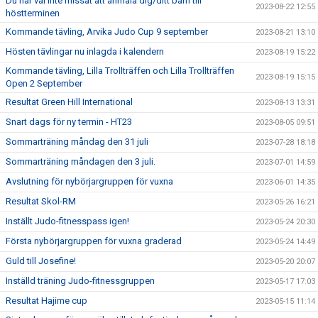
Du har väl inte missat att anmäla dig/ditt barn till
2023-08-22 12:55
höstterminen
Kommande tävling, Arvika Judo Cup 9 september
2023-08-21 13:10
Hösten tävlingar nu inlagda i kalendern
2023-08-19 15:22
Kommande tävling, Lilla Trollträffen och Lilla Trollträffen
2023-08-19 15:15
Open 2 September
Resultat Green Hill International
2023-08-13 13:31
Snart dags för ny termin - HT23
2023-08-05 09:51
Sommarträning måndag den 31 juli
2023-07-28 18:18
Sommarträning måndagen den 3 juli.
2023-07-01 14:59
Avslutning för nybörjargruppen för vuxna
2023-06-01 14:35
Resultat Skol-RM
2023-05-26 16:21
Inställt Judo-fitnesspass igen!
2023-05-24 20:30
Första nybörjargruppen för vuxna graderad
2023-05-24 14:49
Guld till Josefine!
2023-05-20 20:07
Inställd träning Judo-fitnessgruppen
2023-05-17 17:03
Resultat Hajime cup
2023-05-15 11:14