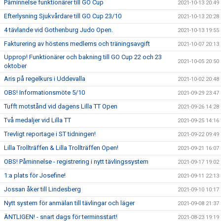
Påminnelse funktionärer till GO Cup
2021-10-13 20:49
Efterlysning Sjukvårdare till GO Cup 23/10
2021-10-13 20:28
4 tävlande vid Gothenburg Judo Open.
2021-10-13 19:55
Fakturering av höstens medlems och träningsavgift
2021-10-07 20:13
Upprop! Funktionärer och bakning till GO Cup 22 och 23
2021-10-05 20:50
oktober
Aris på regelkurs i Uddevalla
2021-10-02 20:48
OBS! Informationsmöte 5/10
2021-09-29 23:47
Tufft motstånd vid dagens Lilla TT Open
2021-09-26 14:28
Två medaljer vid Lilla TT
2021-09-25 14:16
Trevligt reportage i ST tidningen!
2021-09-22 09:49
Lilla Trollträffen & Lilla Trollträffen Open!
2021-09-21 16:07
OBS! Påminnelse - registrering i nytt tävlingssystem
2021-09-17 19:02
1:a plats för Josefine!
2021-09-11 22:13
Jossan åker till Lindesberg
2021-09-10 10:17
Nytt system för anmälan till tävlingar och läger
2021-09-08 21:37
ÄNTLIGEN! - snart dags för terminsstart!
2021-08-23 19:19