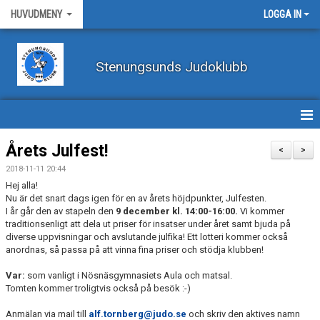
HUVUDMENY
LOGGA IN
Stenungsunds Judoklubb
HEM
Årets Julfest!
<
>
2018-11-11 20:44
FÖRBUNDSNYHETER
Hej alla!
Nu är det snart dags igen för en av årets höjdpunkter, Julfesten.
BILDER
I år går den av stapeln den
9 december kl. 14:00-16:00.
Vi kommer
traditionsenligt att dela ut priser för insatser under året samt bjuda på
diverse uppvisningar och avslutande julfika! Ett lotteri kommer också
BÖRJA TRÄNA JUDO
anordnas, så passa på att vinna fina priser och stödja klubben!
BLI MEDLEM
Var:
som vanligt i Nösnäsgymnasiets Aula och matsal.
Tomten kommer troligtvis också på besök :-)
VECKOSCHEMA
Anmälan via mail till
alf.tornberg@judo.se
och skriv den aktives namn