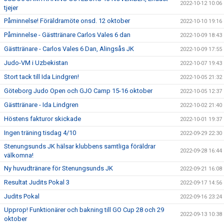
2022-10-12 10:06
tjejer
Påminnelse! Föräldramöte onsd. 12 oktober
2022-10-10 19:16
Påminnelse - Gästtränare Carlos Vales 6 dan
2022-10-09 18:43
Gästtränare - Carlos Vales 6 Dan, Alingsås JK
2022-10-09 17:55
Judo-VM i Uzbekistan
2022-10-07 19:43
Stort tack till Ida Lindgren!
2022-10-05 21:32
Göteborg Judo Open och GJO Camp 15-16 oktober
2022-10-05 12:37
Gästtränare - Ida Lindgren
2022-10-02 21:40
Höstens fakturor skickade
2022-10-01 19:37
Ingen träning tisdag 4/10
2022-09-29 22:30
Stenungsunds JK hälsar klubbens samtliga föräldrar
2022-09-28 16:44
välkomna!
Ny huvudtränare för Stenungsunds JK
2022-09-21 16:08
Resultat Judits Pokal 3
2022-09-17 14:56
Judits Pokal
2022-09-16 23:24
Upprop! Funktionärer och bakning till GO Cup 28 och 29
2022-09-13 10:38
oktober