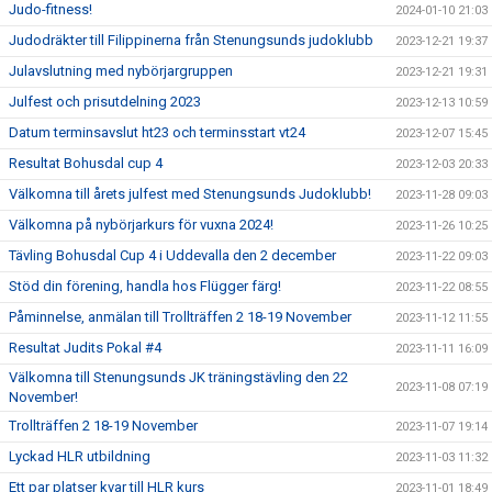
Judo-fitness!
2024-01-10 21:03
Judodräkter till Filippinerna från Stenungsunds judoklubb
2023-12-21 19:37
Julavslutning med nybörjargruppen
2023-12-21 19:31
Julfest och prisutdelning 2023
2023-12-13 10:59
Datum terminsavslut ht23 och terminsstart vt24
2023-12-07 15:45
Resultat Bohusdal cup 4
2023-12-03 20:33
Välkomna till årets julfest med Stenungsunds Judoklubb!
2023-11-28 09:03
Välkomna på nybörjarkurs för vuxna 2024!
2023-11-26 10:25
Tävling Bohusdal Cup 4 i Uddevalla den 2 december
2023-11-22 09:03
Stöd din förening, handla hos Flügger färg!
2023-11-22 08:55
Påminnelse, anmälan till Trollträffen 2 18-19 November
2023-11-12 11:55
Resultat Judits Pokal #4
2023-11-11 16:09
Välkomna till Stenungsunds JK träningstävling den 22
2023-11-08 07:19
November!
Trollträffen 2 18-19 November
2023-11-07 19:14
Lyckad HLR utbildning
2023-11-03 11:32
Ett par platser kvar till HLR kurs
2023-11-01 18:49