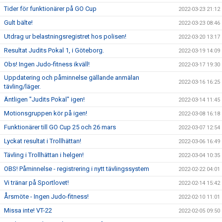
Tider för funktionärer på GO Cup
2022-03-23 21:12
Gult bälte!
2022-03-23 08:46
Utdrag ur belastningsregistret hos polisen!
2022-03-20 13:17
Resultat Judits Pokal 1, i Göteborg.
2022-03-19 14:09
Obs! Ingen Judo-fitness ikväll!
2022-03-17 19:30
Uppdatering och påminnelse gällande anmälan
2022-03-16 16:25
tävling/läger.
Äntligen "Judits Pokal" igen!
2022-03-14 11:45
Motionsgruppen kör på igen!
2022-03-08 16:18
Funktionärer till GO Cup 25 och 26 mars
2022-03-07 12:54
Lyckat resultat i Trollhättan!
2022-03-06 16:49
Tävling i Trollhättan i helgen!
2022-03-04 10:35
OBS! Påminnelse - registrering i nytt tävlingssystem
2022-02-22 04:01
Vi tränar på Sportlovet!
2022-02-14 15:42
Årsmöte - Ingen Judo-fitness!
2022-02-10 11:01
Missa inte! VT-22
2022-02-05 09:50