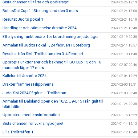
Sista chansen till tårta och godisregn!
2024-02-25 12:19
BohusDal Cup 1 i Stenungsund den 3 mars
2024-02-24 17:00
Resultat Judits pokal 1
2024-02-24 16:10
Handlingar och påminnelse årsmöte 2024
2024-02-21 19:48
Efterlysning funktionärer för koordinering av judoläger
2024-02-19 20:30
Anmälan till Judits Pokal 1, 24 februari i Göteborg
2024-02-11 18:57
Resultat från SM i Trollhättan den 3-4 Februari
2024-02-10 11:48
Upprop! Funktionärer och bakning till GO Cup 15 och 16
2024-02-07 20:46
mars och läger 17 mars
Kallelse till årsmöte 2024
2024-02-04 19:29
Dräkter framme i Filippinerna
2024-02-03 13:31
Judo-SM 2024 Pågår nu i Trollhättan
2024-02-03 08:48
Anmälan till Dalsland Open den 10/2, U9-U15 Från gult till
2024-01-24 20:38
blått bälte
Uppdatera medlemsinformation
2024-01-15 13:29
Sista chansen för vuxna nybörjare!
2024-01-14 12:13
Lilla Trollträffen 1
2024-01-12 16:48