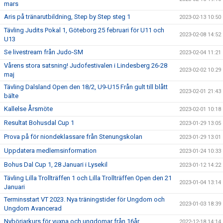
mars
Aris på tränarutbildning, Step by Step steg 1
2023-02-13 10:50
Tävling Judits Pokal 1, Göteborg 25 februari för U11 och
2023-02-08 14:52
U13
Se livestream från Judo-SM
2023-02-04 11:21
Vårens stora satsning! Judofestivalen i Lindesberg 26-28
2023-02-02 10:29
maj
Tävling Dalsland Open den 18/2, U9-U15 Från gult till blått
2023-02-01 21:43
bälte
Kallelse Årsmöte
2023-02-01 10:18
Resultat Bohusdal Cup 1
2023-01-29 13:05
Prova på för niondeklassare från Stenungskolan
2023-01-29 13:01
Uppdatera medlemsinformation
2023-01-24 10:33
Bohus Dal Cup 1, 28 Januari i Lysekil
2023-01-12 14:22
Tävling Lilla Trollträffen 1 och Lilla Trollträffen Open den 21
2023-01-04 13:14
Januari
Terminsstart VT 2023. Nya träningstider för Ungdom och
2023-01-03 18:39
Ungdom Avancerad
Nybörjarkurs för vuxna och ungdomar från 16år.
2022-12-18 14:14