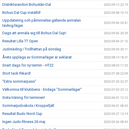
Distriktsrandori Bohuslän-Dal
2022-09-12 22:19
Bohus Dal Cup inställd!
2022-09-08 10:15
Uppdatering och påminnelse gällande anmälan
2022-09-06 20:41
tävling/läger.
Dags att anmäla sig till Bohus Dal Cup!
2022-09-06 20:29
Resultat Lilla TT Open
2022-09-04 21:15
Judotävling i Trollhättan på söndag
2022-09-03 20:11
Årets upplaga av Sommarläger är avklarat.
2022-08-19 18:21
Snart dags för ny termin - HT22
2022-08-03 17:32
Stort tack Rikard!
2022-07-28 22:09
"Extra sommarpass"
2022-07-20 22:37
Välkomna till klubbens - Endags "Sommarläger"
2022-07-03 23:12
Sista träning för terminen!
2022-06-01 12:15
Sommarjudoskola i Kroppefjäll
2022-06-01 08:55
Resultat Budo Nord Cup
2022-05-27 13:19
Ingen Judo-fitness 26 maj
2022-05-26 08:45