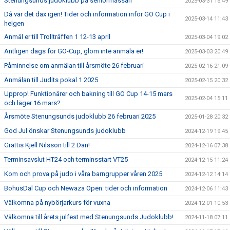
Stenungsunds judoklubb på seniormässan
2025-03-31 16:49
Då var det dax igen! Tider och information inför GO Cup i
2025-03-14 11:43
helgen
Anmäl er till Trollträffen 1 12-13 april
2025-03-04 19:02
Äntligen dags för GO-Cup, glöm inte anmäla er!
2025-03-03 20:49
Påminnelse om anmälan till årsmöte 26 februari
2025-02-16 21:09
Anmälan till Judits pokal 1 2025
2025-02-15 20:32
Upprop! Funktionärer och bakning till GO Cup 14-15 mars
2025-02-04 15:11
och läger 16 mars?
Årsmöte Stenungsunds judoklubb 26 februari 2025
2025-01-28 20:32
God Jul önskar Stenungsunds judoklubb
2024-12-19 19:45
Grattis Kjell Nilsson till 2 Dan!
2024-12-16 07:38
Terminsavslut HT24 och terminsstart VT25
2024-12-15 11:24
Kom och prova på judo i våra barngrupper våren 2025
2024-12-12 14:14
BohusDal Cup och Newaza Open: tider och information
2024-12-06 11:43
Välkomna på nybörjarkurs för vuxna
2024-12-01 10:53
Välkomna till årets julfest med Stenungsunds Judoklubb!
2024-11-18 07:11