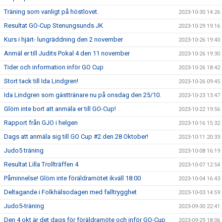
Träning som vanligt på höstlovet.
2023-10-30 14:26
Resultat GO-Cup Stenungsunds JK
2023-10-29 19:16
Kurs i hjärt- lungräddning den 2 november
2023-10-26 19:40
Anmäl er till Judits Pokal 4 den 11 november
2023-10-26 19:30
Tider och information inför GO Cup
2023-10-26 18:42
Stort tack till Ida Lindgren!
2023-10-26 09:45
Ida Lindgren som gästtränare nu på onsdag den 25/10.
2023-10-23 13:47
Glöm inte bort att anmäla er till GO-Cup!
2023-10-22 19:56
Rapport från GJO i helgen
2023-10-16 15:32
Dags att anmäla sig till GO Cup #2 den 28 Oktober!
2023-10-11 20:33
Judo5 träning
2023-10-08 16:19
Resultat Lilla Trollträffen 4
2023-10-07 12:54
Påminnelse! Glöm inte föräldramötet ikväll 18:00
2023-10-04 16:43
Deltagande i Folkhälsodagen med falltrygghet
2023-10-03 14:59
Judo5-träning
2023-09-30 22:41
Den 4 okt är det dags för föräldramöte och inför GO-Cup
2023-09-29 18:06