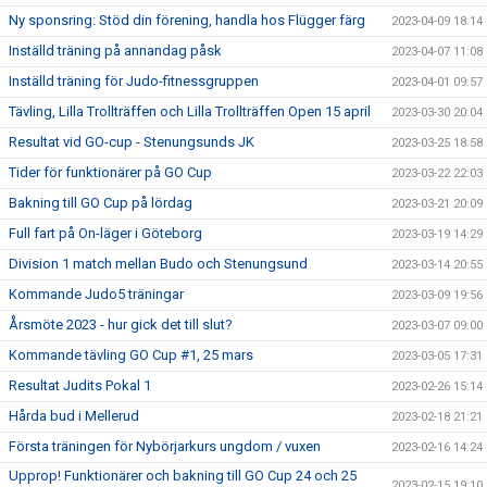
Ny sponsring: Stöd din förening, handla hos Flügger färg
2023-04-09 18:14
Inställd träning på annandag påsk
2023-04-07 11:08
Inställd träning för Judo-fitnessgruppen
2023-04-01 09:57
Tävling, Lilla Trollträffen och Lilla Trollträffen Open 15 april
2023-03-30 20:04
Resultat vid GO-cup - Stenungsunds JK
2023-03-25 18:58
Tider för funktionärer på GO Cup
2023-03-22 22:03
Bakning till GO Cup på lördag
2023-03-21 20:09
Full fart på On-läger i Göteborg
2023-03-19 14:29
Division 1 match mellan Budo och Stenungsund
2023-03-14 20:55
Kommande Judo5 träningar
2023-03-09 19:56
Årsmöte 2023 - hur gick det till slut?
2023-03-07 09:00
Kommande tävling GO Cup #1, 25 mars
2023-03-05 17:31
Resultat Judits Pokal 1
2023-02-26 15:14
Hårda bud i Mellerud
2023-02-18 21:21
Första träningen för Nybörjarkurs ungdom / vuxen
2023-02-16 14:24
Upprop! Funktionärer och bakning till GO Cup 24 och 25
2023-02-15 19:10