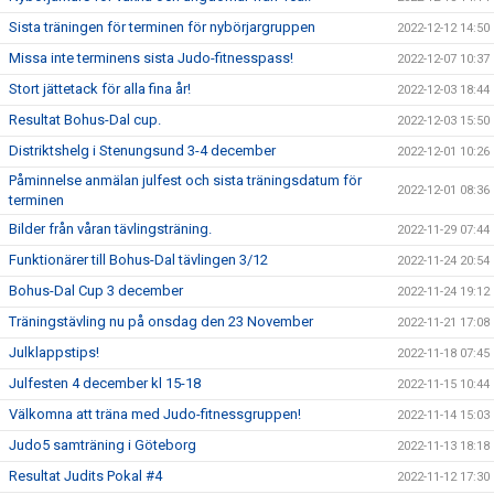
Sista träningen för terminen för nybörjargruppen
2022-12-12 14:50
Missa inte terminens sista Judo-fitnesspass!
2022-12-07 10:37
Stort jättetack för alla fina år!
2022-12-03 18:44
Resultat Bohus-Dal cup.
2022-12-03 15:50
Distriktshelg i Stenungsund 3-4 december
2022-12-01 10:26
Påminnelse anmälan julfest och sista träningsdatum för
2022-12-01 08:36
terminen
Bilder från våran tävlingsträning.
2022-11-29 07:44
Funktionärer till Bohus-Dal tävlingen 3/12
2022-11-24 20:54
Bohus-Dal Cup 3 december
2022-11-24 19:12
Träningstävling nu på onsdag den 23 November
2022-11-21 17:08
Julklappstips!
2022-11-18 07:45
Julfesten 4 december kl 15-18
2022-11-15 10:44
Välkomna att träna med Judo-fitnessgruppen!
2022-11-14 15:03
Judo5 samträning i Göteborg
2022-11-13 18:18
Resultat Judits Pokal #4
2022-11-12 17:30