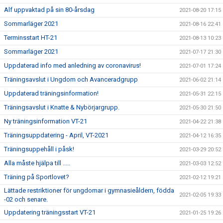
Alf uppvaktad på sin 80-årsdag
2021-08-20 17:15
Sommarläger 2021
2021-08-16 22:41
Terminsstart HT-21
2021-08-13 10:23
Sommarläger 2021
2021-07-17 21:30
Uppdaterad info med anledning av coronavirus!
2021-07-01 17:24
Träningsavslut i Ungdom och Avanceradgrupp
2021-06-02 21:14
Uppdaterad träningsinformation!
2021-05-31 22:15
Träningsavslut i Knatte & Nybörjargrupp.
2021-05-30 21:50
Ny träningsinformation VT-21
2021-04-22 21:38
Träningsuppdatering - April, VT-2021
2021-04-12 16:35
Träningsuppehåll i påsk!
2021-03-29 20:52
Alla måste hjälpa till .....
2021-03-03 12:52
Träning på Sportlovet?
2021-02-12 19:21
Lättade restriktioner för ungdomar i gymnasieåldern, födda
2021-02-05 19:33
-02 och senare.
Uppdatering träningsstart VT-21
2021-01-25 19:26