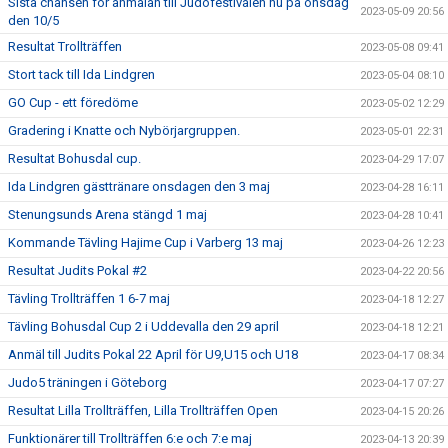
Sista chansen för anmälan till Judofestivalen nu på onsdag
2023-05-09 20:56
den 10/5
Resultat Trollträffen
2023-05-08 09:41
Stort tack till Ida Lindgren
2023-05-04 08:10
GO Cup - ett föredöme
2023-05-02 12:29
Gradering i Knatte och Nybörjargruppen.
2023-05-01 22:31
Resultat Bohusdal cup.
2023-04-29 17:07
Ida Lindgren gästtränare onsdagen den 3 maj
2023-04-28 16:11
Stenungsunds Arena stängd 1 maj
2023-04-28 10:41
Kommande Tävling Hajime Cup i Varberg 13 maj
2023-04-26 12:23
Resultat Judits Pokal #2
2023-04-22 20:56
Tävling Trollträffen 1 6-7 maj
2023-04-18 12:27
Tävling Bohusdal Cup 2 i Uddevalla den 29 april
2023-04-18 12:21
Anmäl till Judits Pokal 22 April för U9,U15 och U18
2023-04-17 08:34
Judo5 träningen i Göteborg
2023-04-17 07:27
Resultat Lilla Trollträffen, Lilla Trollträffen Open
2023-04-15 20:26
Funktionärer till Trollträffen 6:e och 7:e maj
2023-04-13 20:39