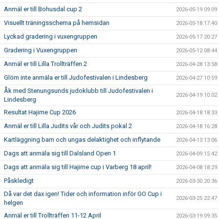
Anmäl er till Bohusdal cup 2
2026-05-19 09:09
Visuellt träningsschema på hemsidan
2026-05-18 17:40
Lyckad gradering i vuxengruppen
2026-05-17 20:27
Gradering i Vuxengruppen
2026-05-12 08:44
Anmäl er till Lilla Trollträffen 2
2026-04-28 13:58
Glöm inte anmäla er till Judofestivalen i Lindesberg
2026-04-27 10:59
Åk med Stenungsunds judoklubb till Judofestivalen i
2026-04-19 10:02
Lindesberg
Resultat Hajime Cup 2026
2026-04-18 18:33
Anmäl er till Lilla Judits vår och Judits pokal 2
2026-04-18 16:28
Kartläggning barn och ungas delaktighet och inflytande
2026-04-13 13:06
Dags att anmäla sig till Dalsland Open 1
2026-04-09 15:42
Dags att anmäla sig till Hajime cup i Varberg 18 april!
2026-04-08 18:29
Påskledigt
2026-03-30 20:36
Då var det dax igen! Tider och information inför GO Cup i
2026-03-25 22:47
helgen
Anmäl er till Trollträffen 11-12 April
2026-03-19 09:35