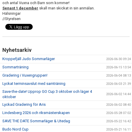
och antal Vuxna och Barn som kommer!
Senast 1 december
skall man skickat in sin anmälan.
Hälsningar
//Styrelsen
Nyhetsarkiv
Kroppefjäll Judo Sommarläger
2026-06-30 09:24
Sommarträning
2026-06-15 13:54
Gradering i Vuxengruppen!
2026-06-04 08:13
Lyckat terminsavslut med samträning
2026-06-03 21:39
Save-the-date! Upprop GO Cup 3 oktober och läger 4
2026-06-02 14:44
oktober
Lyckad Gradering för Aris
2026-06-02 08:40
Lindesberg 2026 och riksmästerskapen
2026-05-28 07:02
SAVE THE DATE Sommarläger & Utedag
2026-05-22 16:42
Budo Nord Cup
2026-05-21 16:11