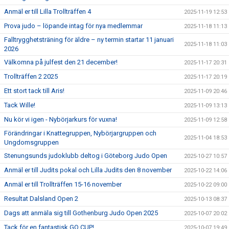
Anmäl er till Lilla Trollträffen 4
2025-11-19 12:53
Prova judo – löpande intag för nya medlemmar
2025-11-18 11:13
Falltrygghetsträning för äldre – ny termin startar 11 januari
2025-11-18 11:03
2026
Välkomna på julfest den 21 december!
2025-11-17 20:31
Trollträffen 2 2025
2025-11-17 20:19
Ett stort tack till Aris!
2025-11-09 20:46
Tack Wille!
2025-11-09 13:13
Nu kör vi igen - Nybörjarkurs för vuxna!
2025-11-09 12:58
Förändringar i Knattegruppen, Nybörjargruppen och
2025-11-04 18:53
Ungdomsgruppen
Stenungsunds judoklubb deltog i Göteborg Judo Open
2025-10-27 10:57
Anmäl er till Judits pokal och Lilla Judits den 8 november
2025-10-22 14:06
Anmäl er till Trollträffen 15-16 november
2025-10-22 09:00
Resultat Dalsland Open 2
2025-10-13 08:37
Dags att anmäla sig till Gothenburg Judo Open 2025
2025-10-07 20:02
Tack för en fantastisk GO CUP!
2025-10-07 19:49