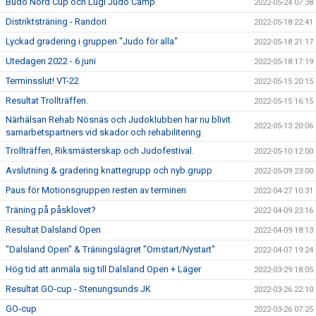
Budo Nord Cup och Lugi Judo Camp
2022-05-24 07:38
Distriktsträning - Randori
2022-05-18 22:41
Lyckad gradering i gruppen "Judo för alla"
2022-05-18 21:17
Utedagen 2022 - 6 juni
2022-05-18 17:19
Terminsslut! VT-22
2022-05-15 20:15
Resultat Trollträffen.
2022-05-15 16:15
Närhälsan Rehab Nösnäs och Judoklubben har nu blivit
2022-05-13 20:06
samarbetspartners vid skador och rehabilitering
Trollträffen, Riksmästerskap och Judofestival.
2022-05-10 12:00
Avslutning & gradering knattegrupp och nyb.grupp
2022-05-09 23:00
Paus för Motionsgruppen resten av terminen
2022-04-27 10:31
Träning på påsklovet?
2022-04-09 23:16
Resultat Dalsland Open
2022-04-09 18:13
"Dalsland Open" & Träningslägret "Omstart/Nystart"
2022-04-07 19:24
Hög tid att anmäla sig till Dalsland Open + Läger
2022-03-29 18:05
Resultat GO-cup - Stenungsunds JK
2022-03-26 22:10
GO-cup
2022-03-26 07:25