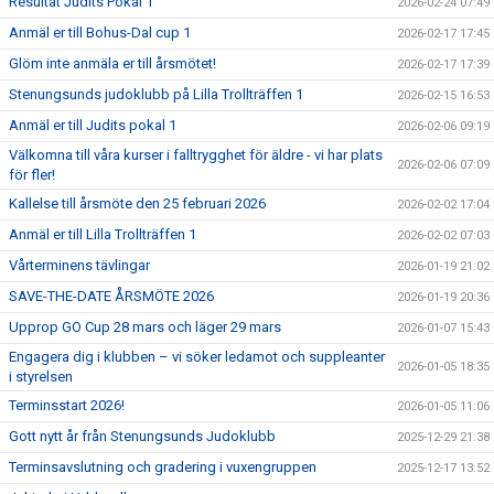
Resultat Judits Pokal 1
2026-02-24 07:49
Anmäl er till Bohus-Dal cup 1
2026-02-17 17:45
Glöm inte anmäla er till årsmötet!
2026-02-17 17:39
Stenungsunds judoklubb på Lilla Trollträffen 1
2026-02-15 16:53
Anmäl er till Judits pokal 1
2026-02-06 09:19
Välkomna till våra kurser i falltrygghet för äldre - vi har plats
2026-02-06 07:09
för fler!
Kallelse till årsmöte den 25 februari 2026
2026-02-02 17:04
Anmäl er till Lilla Trollträffen 1
2026-02-02 07:03
Vårterminens tävlingar
2026-01-19 21:02
SAVE-THE-DATE ÅRSMÖTE 2026
2026-01-19 20:36
Upprop GO Cup 28 mars och läger 29 mars
2026-01-07 15:43
Engagera dig i klubben – vi söker ledamot och suppleanter
2026-01-05 18:35
i styrelsen
Terminsstart 2026!
2026-01-05 11:06
Gott nytt år från Stenungsunds Judoklubb
2025-12-29 21:38
Terminsavslutning och gradering i vuxengruppen
2025-12-17 13:52