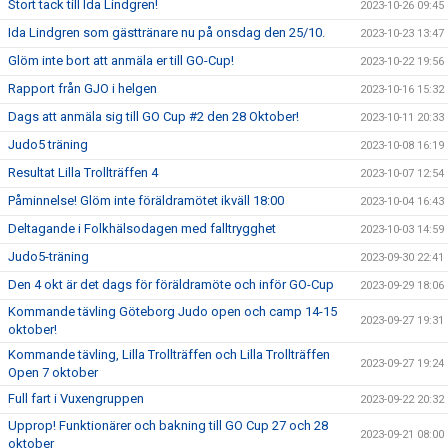
Stort tack till Ida Lindgren!
2023-10-26 09:45
Ida Lindgren som gästtränare nu på onsdag den 25/10.
2023-10-23 13:47
Glöm inte bort att anmäla er till GO-Cup!
2023-10-22 19:56
Rapport från GJO i helgen
2023-10-16 15:32
Dags att anmäla sig till GO Cup #2 den 28 Oktober!
2023-10-11 20:33
Judo5 träning
2023-10-08 16:19
Resultat Lilla Trollträffen 4
2023-10-07 12:54
Påminnelse! Glöm inte föräldramötet ikväll 18:00
2023-10-04 16:43
Deltagande i Folkhälsodagen med falltrygghet
2023-10-03 14:59
Judo5-träning
2023-09-30 22:41
Den 4 okt är det dags för föräldramöte och inför GO-Cup
2023-09-29 18:06
Kommande tävling Göteborg Judo open och camp 14-15
2023-09-27 19:31
oktober!
Kommande tävling, Lilla Trollträffen och Lilla Trollträffen
2023-09-27 19:24
Open 7 oktober
Full fart i Vuxengruppen
2023-09-22 20:32
Upprop! Funktionärer och bakning till GO Cup 27 och 28
2023-09-21 08:00
oktober