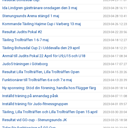
2023-04-29 17:07
Ida Lindgren gästtränare onsdagen den 3 maj
2023-04-28 16:11
Stenungsunds Arena stängd 1 maj
2023-04-28 10:41
Kommande Tävling Hajime Cup i Varberg 13 maj
2023-04-26 12:23
Resultat Judits Pokal #2
2023-04-22 20:56
Tävling Trollträffen 1 6-7 maj
2023-04-18 12:27
Tävling Bohusdal Cup 2 i Uddevalla den 29 april
2023-04-18 12:21
Anmäl till Judits Pokal 22 April för U9,U15 och U18
2023-04-17 08:34
Judo5 träningen i Göteborg
2023-04-17 07:27
Resultat Lilla Trollträffen, Lilla Trollträffen Open
2023-04-15 20:26
Funktionärer till Trollträffen 6:e och 7:e maj
2023-04-13 20:39
Ny sponsring: Stöd din förening, handla hos Flügger färg
2023-04-09 18:14
Inställd träning på annandag påsk
2023-04-07 11:08
Inställd träning för Judo-fitnessgruppen
2023-04-01 09:57
Tävling, Lilla Trollträffen och Lilla Trollträffen Open 15 april
2023-03-30 20:04
Resultat vid GO-cup - Stenungsunds JK
2023-03-25 18:58
Tider för funktionärer på GO Cup