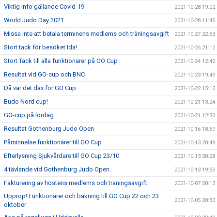
Viktig info gällande Covid-19
2021-10-28 19:02
World Judo Day 2021
2021-10-28 11:45
Missa inte att betala terminens medlems och träningsavgift
2021-10-27 22:53
Stort tack för besöket Ida!
2021-10-25 21:12
Stort Tack till alla funktionärer på GO Cup
2021-10-24 12:42
Resultat vid GO-cup och BNC
2021-10-23 19:49
Då var det dax för GO Cup
2021-10-22 15:12
Budo Nord cup!
2021-10-21 13:24
GO-cup på lördag
2021-10-21 12:30
Resultat Gothenburg Judo Open
2021-10-16 18:57
Påminnelse funktionärer till GO Cup
2021-10-13 20:49
Efterlysning Sjukvårdare till GO Cup 23/10
2021-10-13 20:28
4 tävlande vid Gothenburg Judo Open.
2021-10-13 19:55
Fakturering av höstens medlems och träningsavgift
2021-10-07 20:13
Upprop! Funktionärer och bakning till GO Cup 22 och 23
2021-10-05 20:50
oktober