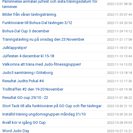
Påminnelse anmälan julfest och sista träningsdatum för
2022-12-01 08:36
terminen
Bilder från våran tävlingsträning.
2022-11-29 07:44
Funktionärer till Bohus-Dal tävlingen 3/12
2022-11-24 20:54
Bohus-Dal Cup 3 december
2022-11-24 19:12
Träningstävling nu på onsdag den 23 November
2022-11-21 17:08
Julklappstips!
2022-11-18 07:45
Julfesten 4 december kl 15-18
2022-11-15 10:44
Välkomna att träna med Judo-fitnessgruppen!
2022-11-14 15:03
Judo5 samträning i Göteborg
2022-11-13 18:18
Resultat Judits Pokal #4
2022-11-12 17:30
Trollträffen #2 den 19-20 November
2022-11-03 19:38
Resultat GO-cup 29/10 - 22
2022-11-01 08:22
Stort Tack till alla funktionärer på GO Cup och fler tävlingar
2022-10-30 21:10
Inställd träning ungdomsgruppen måndag 31/10
2022-10-30 20:24
Ikväll kör vi igång GO Cup
2022-10-28 09:03
Word Judo Day
2022-10-27 16:21