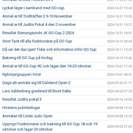
Lyckat läger i samband med GO-cup
2024-10-27 10:44
Anmäl er till Trollträffen 2 9-10 November
2024-10-21 19:35
Anmäl er till Judits Pokal 4 den 2 november
2024-10-21 19:27
Resultat Stenungsunds JK GO-Cup 2 2024
2024-10-21 18:47
Stort Tack till alla funktionärer på GO Cup
2024-10-19 23:43
Då var det dax igen! Tider och information inför GO Cup
2024-10-17 19:29
Bakning till GO Cup på lördag
2024-10-13 19:46
Anmäl er till GO-Cup #2 och läger den 19-20 oktober
2024-10-07 17:29
Nybörjargrupper i höst
2024-10-01 08:31
Dags att anmäla sig till Dalsland Open 2
2024-09-30 21:11
Lars Vahlenberg graderad till Brunt bälte
2024-09-23 07:23
Resultat Judits pokal 3
2024-09-16 10:00
Höstens judotävlingar
2024-09-08 19:43
Anmälan till Linde Judo Open
2024-09-08 19:29
Upprop! Funktionärer och bakning till GO Cup 18 och 19
2024-09-03 21:02
oktober och läger 20 oktober