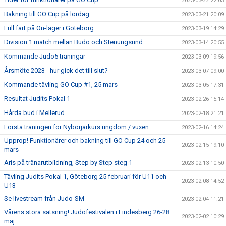
2023-03-22 22:03
Bakning till GO Cup på lördag
2023-03-21 20:09
Full fart på On-läger i Göteborg
2023-03-19 14:29
Division 1 match mellan Budo och Stenungsund
2023-03-14 20:55
Kommande Judo5 träningar
2023-03-09 19:56
Årsmöte 2023 - hur gick det till slut?
2023-03-07 09:00
Kommande tävling GO Cup #1, 25 mars
2023-03-05 17:31
Resultat Judits Pokal 1
2023-02-26 15:14
Hårda bud i Mellerud
2023-02-18 21:21
Första träningen för Nybörjarkurs ungdom / vuxen
2023-02-16 14:24
Upprop! Funktionärer och bakning till GO Cup 24 och 25
2023-02-15 19:10
mars
Aris på tränarutbildning, Step by Step steg 1
2023-02-13 10:50
Tävling Judits Pokal 1, Göteborg 25 februari för U11 och
2023-02-08 14:52
U13
Se livestream från Judo-SM
2023-02-04 11:21
Vårens stora satsning! Judofestivalen i Lindesberg 26-28
2023-02-02 10:29
maj