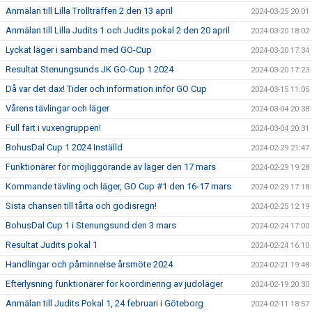
Anmälan till Lilla Trollträffen 2 den 13 april
2024-03-25 20:01
Anmälan till Lilla Judits 1 och Judits pokal 2 den 20 april
2024-03-20 18:02
Lyckat läger i samband med GO-Cup
2024-03-20 17:34
Resultat Stenungsunds JK GO-Cup 1 2024
2024-03-20 17:23
Då var det dax! Tider och information inför GO Cup
2024-03-15 11:05
Vårens tävlingar och läger
2024-03-04 20:38
Full fart i vuxengruppen!
2024-03-04 20:31
BohusDal Cup 1 2024 Inställd
2024-02-29 21:47
Funktionärer för möjliggörande av läger den 17 mars
2024-02-29 19:28
Kommande tävling och läger, GO Cup #1 den 16-17 mars
2024-02-29 17:18
Sista chansen till tårta och godisregn!
2024-02-25 12:19
BohusDal Cup 1 i Stenungsund den 3 mars
2024-02-24 17:00
Resultat Judits pokal 1
2024-02-24 16:10
Handlingar och påminnelse årsmöte 2024
2024-02-21 19:48
Efterlysning funktionärer för koordinering av judoläger
2024-02-19 20:30
Anmälan till Judits Pokal 1, 24 februari i Göteborg
2024-02-11 18:57