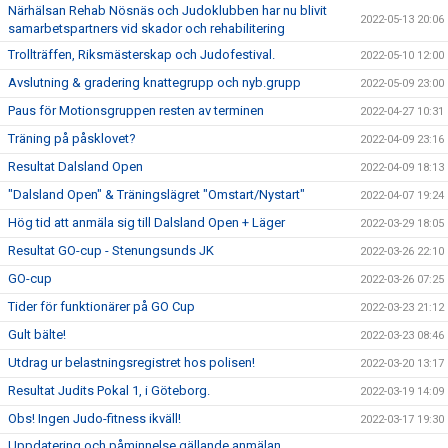
Närhälsan Rehab Nösnäs och Judoklubben har nu blivit
2022-05-13 20:06
samarbetspartners vid skador och rehabilitering
Trollträffen, Riksmästerskap och Judofestival.
2022-05-10 12:00
Avslutning & gradering knattegrupp och nyb.grupp
2022-05-09 23:00
Paus för Motionsgruppen resten av terminen
2022-04-27 10:31
Träning på påsklovet?
2022-04-09 23:16
Resultat Dalsland Open
2022-04-09 18:13
"Dalsland Open" & Träningslägret "Omstart/Nystart"
2022-04-07 19:24
Hög tid att anmäla sig till Dalsland Open + Läger
2022-03-29 18:05
Resultat GO-cup - Stenungsunds JK
2022-03-26 22:10
GO-cup
2022-03-26 07:25
Tider för funktionärer på GO Cup
2022-03-23 21:12
Gult bälte!
2022-03-23 08:46
Utdrag ur belastningsregistret hos polisen!
2022-03-20 13:17
Resultat Judits Pokal 1, i Göteborg.
2022-03-19 14:09
Obs! Ingen Judo-fitness ikväll!
2022-03-17 19:30
Uppdatering och påminnelse gällande anmälan