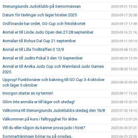
Stenungsunds Judoklubb på Seniormässan
2025-09-21 19:32
Datum för tävlingar och läger hösten 2025
2025-09-17 20:38
Ordförande har ordet, GO-Cup och fritidskortet
2025-09-17 17:48
Anmäl er till Linde Judo Open den 27-28 september
2025-09-16 21:16
Anmälan till Bohus Dal Cup 21 september
2025-09-11 09:14
Anmäl er till Lilla Trollträffen 3 13/9
2025-09-08 10:25
Anmäl er till Judits Pokal 3 den 13 September
2025-08-29 12:39
Anmäl er till Arvika Judo Cup och Wermland Judo Games
2025-08-20 15:55
2025
Upprop! Funktionärer och bakning till GO Cup 3-4 oktober
2025-08-20 09:43
och läger 5 oktober
Imorgon startar en ny termin!
2025-08-17 15:54
Glöm inte anmäla er till läger och utedag!
2025-08-10 20:19
Välkomna till Stenungsunds Judoklubbs utedag den 16/8
2025-07-30 18:15
Välkommen på kurs i falltrygghet för äldre
2025-07-12 07:29
Vill du eller någon du känner prova judo i höst?
2025-06-30 07:21
Sommarträningen börjar nu på onsdag.
2025-06-29 22:00