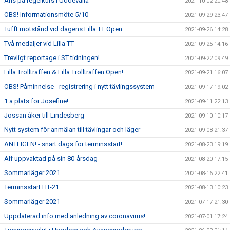
Aris på regelkurs i Uddevalla
2021-10-02 20:48
OBS! Informationsmöte 5/10
2021-09-29 23:47
Tufft motstånd vid dagens Lilla TT Open
2021-09-26 14:28
Två medaljer vid Lilla TT
2021-09-25 14:16
Trevligt reportage i ST tidningen!
2021-09-22 09:49
Lilla Trollträffen & Lilla Trollträffen Open!
2021-09-21 16:07
OBS! Påminnelse - registrering i nytt tävlingssystem
2021-09-17 19:02
1:a plats för Josefine!
2021-09-11 22:13
Jossan åker till Lindesberg
2021-09-10 10:17
Nytt system för anmälan till tävlingar och läger
2021-09-08 21:37
ÄNTLIGEN! - snart dags för terminsstart!
2021-08-23 19:19
Alf uppvaktad på sin 80-årsdag
2021-08-20 17:15
Sommarläger 2021
2021-08-16 22:41
Terminsstart HT-21
2021-08-13 10:23
Sommarläger 2021
2021-07-17 21:30
Uppdaterad info med anledning av coronavirus!
2021-07-01 17:24