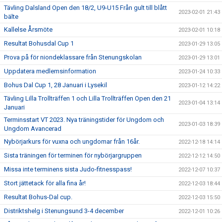
Tävling Dalsland Open den 18/2, U9-U15 Från gult till blått
2023-02-01 21:43
bälte
Kallelse Årsmöte
2023-02-01 10:18
Resultat Bohusdal Cup 1
2023-01-29 13:05
Prova på för niondeklassare från Stenungskolan
2023-01-29 13:01
Uppdatera medlemsinformation
2023-01-24 10:33
Bohus Dal Cup 1, 28 Januari i Lysekil
2023-01-12 14:22
Tävling Lilla Trollträffen 1 och Lilla Trollträffen Open den 21
2023-01-04 13:14
Januari
Terminsstart VT 2023. Nya träningstider för Ungdom och
2023-01-03 18:39
Ungdom Avancerad
Nybörjarkurs för vuxna och ungdomar från 16år.
2022-12-18 14:14
Sista träningen för terminen för nybörjargruppen
2022-12-12 14:50
Missa inte terminens sista Judo-fitnesspass!
2022-12-07 10:37
Stort jättetack för alla fina år!
2022-12-03 18:44
Resultat Bohus-Dal cup.
2022-12-03 15:50
Distriktshelg i Stenungsund 3-4 december
2022-12-01 10:26