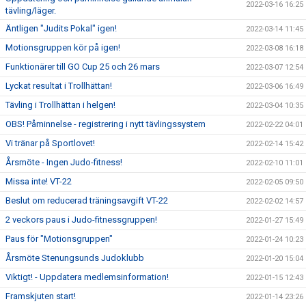
2022-03-16 16:25
tävling/läger.
Äntligen "Judits Pokal" igen!
2022-03-14 11:45
Motionsgruppen kör på igen!
2022-03-08 16:18
Funktionärer till GO Cup 25 och 26 mars
2022-03-07 12:54
Lyckat resultat i Trollhättan!
2022-03-06 16:49
Tävling i Trollhättan i helgen!
2022-03-04 10:35
OBS! Påminnelse - registrering i nytt tävlingssystem
2022-02-22 04:01
Vi tränar på Sportlovet!
2022-02-14 15:42
Årsmöte - Ingen Judo-fitness!
2022-02-10 11:01
Missa inte! VT-22
2022-02-05 09:50
Beslut om reducerad träningsavgift VT-22
2022-02-02 14:57
2 veckors paus i Judo-fitnessgruppen!
2022-01-27 15:49
Paus för "Motionsgruppen"
2022-01-24 10:23
Årsmöte Stenungsunds Judoklubb
2022-01-20 15:04
Viktigt! - Uppdatera medlemsinformation!
2022-01-15 12:43
Framskjuten start!
2022-01-14 23:26