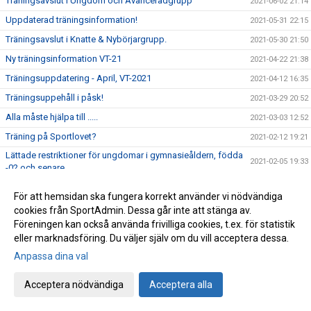
Träningsavslut i Ungdom och Avanceradgrupp
2021-06-02 21:14
Uppdaterad träningsinformation!
2021-05-31 22:15
Träningsavslut i Knatte & Nybörjargrupp.
2021-05-30 21:50
Ny träningsinformation VT-21
2021-04-22 21:38
Träningsuppdatering - April, VT-2021
2021-04-12 16:35
Träningsuppehåll i påsk!
2021-03-29 20:52
Alla måste hjälpa till .....
2021-03-03 12:52
Träning på Sportlovet?
2021-02-12 19:21
Lättade restriktioner för ungdomar i gymnasieåldern, födda
2021-02-05 19:33
-02 och senare.
Uppdatering träningsstart VT-21
2021-01-25 19:26
För att hemsidan ska fungera korrekt använder vi nödvändiga
Kort sammanfattning inför vårterminen 2021
2021-01-21 18:44
cookies från SportAdmin. Dessa går inte att stänga av.
Föreningen kan också använda frivilliga cookies, t.ex. för statistik
Viktigt! - Uppdatera medlemsinformation!
2021-01-20 11:23
eller marknadsföring. Du väljer själv om du vill acceptera dessa.
Info angående träningsstart VT-21
2021-01-06 15:11
Anpassa dina val
Ordförande har ordet!
2020-12-22 20:36
Årets pristagare 2020 (Året då Covid-19 gäckade oss alla)
Acceptera nödvändiga
Acceptera alla
2020-12-11 18:01
Avslutningsträning för Ungd.gruppen &
2020-12-11 15:27