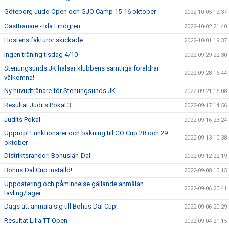
Göteborg Judo Open och GJO Camp 15-16 oktober
2022-10-05 12:37
Gästtränare - Ida Lindgren
2022-10-02 21:40
Höstens fakturor skickade
2022-10-01 19:37
Ingen träning tisdag 4/10
2022-09-29 22:30
Stenungsunds JK hälsar klubbens samtliga föräldrar
2022-09-28 16:44
välkomna!
Ny huvudtränare för Stenungsunds JK
2022-09-21 16:08
Resultat Judits Pokal 3
2022-09-17 14:56
Judits Pokal
2022-09-16 23:24
Upprop! Funktionärer och bakning till GO Cup 28 och 29
2022-09-13 10:38
oktober
Distriktsrandori Bohuslän-Dal
2022-09-12 22:19
Bohus Dal Cup inställd!
2022-09-08 10:15
Uppdatering och påminnelse gällande anmälan
2022-09-06 20:41
tävling/läger.
Dags att anmäla sig till Bohus Dal Cup!
2022-09-06 20:29
Resultat Lilla TT Open
2022-09-04 21:15