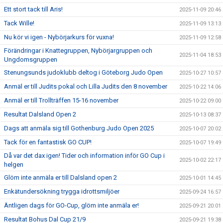
Ett stort tack till Aris!
2025-11-09 20:46
Tack Wille!
2025-11-09 13:13
Nu kör vi igen - Nybörjarkurs för vuxna!
2025-11-09 12:58
Förändringar i Knattegruppen, Nybörjargruppen och
2025-11-04 18:53
Ungdomsgruppen
Stenungsunds judoklubb deltog i Göteborg Judo Open
2025-10-27 10:57
Anmäl er till Judits pokal och Lilla Judits den 8 november
2025-10-22 14:06
Anmäl er till Trollträffen 15-16 november
2025-10-22 09:00
Resultat Dalsland Open 2
2025-10-13 08:37
Dags att anmäla sig till Gothenburg Judo Open 2025
2025-10-07 20:02
Tack för en fantastisk GO CUP!
2025-10-07 19:49
Då var det dax igen! Tider och information inför GO Cup i
2025-10-02 22:17
helgen
Glöm inte anmäla er till Dalsland open 2
2025-10-01 14:45
Enkätundersökning trygga idrottsmiljöer
2025-09-24 16:57
Äntligen dags för GO-Cup, glöm inte anmäla er!
2025-09-21 20:01
Resultat Bohus Dal Cup 21/9
2025-09-21 19:38