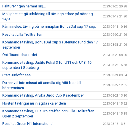
Faktureringen närmar sig...
2023-09-20 20:28
Möjlighet att gå utbildning till tävlingsledare på söndag
2023-09-19 21:20
24/9
Påminnelse, tävling på hemmaplan BohusDal cup 17 sep.
2023-09-11 10:16
Resultat Lilla Trollträffen
2023-09-02 21:26
Kommande tävling, BohusDal Cup 3 i Stenungsund den 17
2023-08-31 21:06
september
Ordförande har ordet
2023-08-29 08:00
Kommande tävling, Judits Pokal 3 för U11 och U13, 16
2023-08-26 15:38
september i Göteborg
Start Judofitness
2023-08-24 09:34
Du har väl inte missat att anmäla dig/ditt barn till
2023-08-22 12:55
höstterminen
Kommande tävling, Arvika Judo Cup 9 september
2023-08-21 13:10
Hösten tävlingar nu inlagda i kalendern
2023-08-19 15:22
Kommande tävling, Lilla Trollträffen och Lilla Trollträffen
2023-08-19 15:15
Open 2 September
Resultat Green Hill International
2023-08-13 13:31