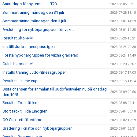
Snart dags för ny termin - HT23
2023-08-05 09:51
Sommarträning måndag den 31 juli
2023-07-28 18:18
Sommarträning måndagen den 3 juli.
2023-07-01 14:59
Avslutning för nybörjargruppen för vuxna
2023-06-01 14:35
Resultat Skol-RM
2023-05-26 16:21
Inställt Judo-fitnesspass igen!
2023-05-24 20:30
Första nybörjargruppen för vuxna graderad
2023-05-24 14:49
Guld till Josefine!
2023-05-20 20:07
Inställd träning Judo-fitnessgruppen
2023-05-17 17:03
Resultat Hajime cup
2023-05-15 11:14
Sista chansen för anmälan till Judofestivalen nu på onsdag
2023-05-09 20:56
den 10/5
Resultat Trollträffen
2023-05-08 09:41
Stort tack till Ida Lindgren
2023-05-04 08:10
GO Cup - ett föredöme
2023-05-02 12:29
Gradering i Knatte och Nybörjargruppen.
2023-05-01 22:31
Resultat Bohusdal cup.