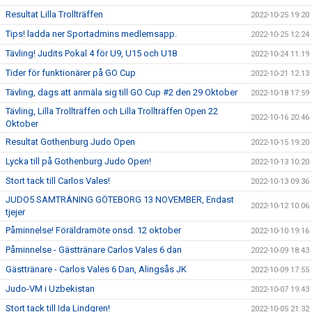
Resultat Lilla Trollträffen
2022-10-25 19:20
Tips! ladda ner Sportadmins medlemsapp.
2022-10-25 12:24
Tävling! Judits Pokal 4 för U9, U15 och U18
2022-10-24 11:19
Tider för funktionärer på GO Cup
2022-10-21 12:13
Tävling, dags att anmäla sig till GO Cup #2 den 29 Oktober
2022-10-18 17:59
Tävling, Lilla Trollträffen och Lilla Trollträffen Open 22
2022-10-16 20:46
Oktober
Resultat Gothenburg Judo Open
2022-10-15 19:20
Lycka till på Gothenburg Judo Open!
2022-10-13 10:20
Stort tack till Carlos Vales!
2022-10-13 09:36
JUDO5 SAMTRÄNING GÖTEBORG 13 NOVEMBER, Endast
2022-10-12 10:06
tjejer
Påminnelse! Föräldramöte onsd. 12 oktober
2022-10-10 19:16
Påminnelse - Gästtränare Carlos Vales 6 dan
2022-10-09 18:43
Gästtränare - Carlos Vales 6 Dan, Alingsås JK
2022-10-09 17:55
Judo-VM i Uzbekistan
2022-10-07 19:43
Stort tack till Ida Lindgren!
2022-10-05 21:32