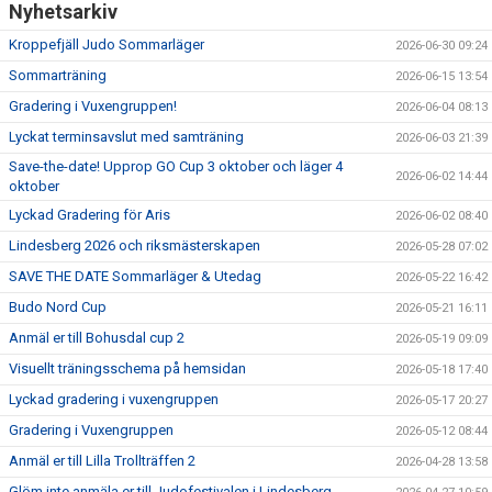
Nyhetsarkiv
Kroppefjäll Judo Sommarläger
2026-06-30 09:24
Sommarträning
2026-06-15 13:54
Gradering i Vuxengruppen!
2026-06-04 08:13
Lyckat terminsavslut med samträning
2026-06-03 21:39
Save-the-date! Upprop GO Cup 3 oktober och läger 4
2026-06-02 14:44
oktober
Lyckad Gradering för Aris
2026-06-02 08:40
Lindesberg 2026 och riksmästerskapen
2026-05-28 07:02
SAVE THE DATE Sommarläger & Utedag
2026-05-22 16:42
Budo Nord Cup
2026-05-21 16:11
Anmäl er till Bohusdal cup 2
2026-05-19 09:09
Visuellt träningsschema på hemsidan
2026-05-18 17:40
Lyckad gradering i vuxengruppen
2026-05-17 20:27
Gradering i Vuxengruppen
2026-05-12 08:44
Anmäl er till Lilla Trollträffen 2
2026-04-28 13:58
Glöm inte anmäla er till Judofestivalen i Lindesberg