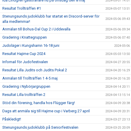
Ida Lindgren gästtränare nu på onsdag den 8 maj
2024-05-07 14:01
Resultat Trollträffen #1
2024-05-07 13:51
Stenungsunds judoklubb har startat en Discord-server för
2024-05-06 09:43
alla medlemmar!
Anmälan till Bohus-Dal Cup 2 i Uddevalla
2024-05-06 09:34
Gradering i Knattegruppen
2024-05-06 07:40
Judoläger i Kungshamn 16-18 juni
2024-05-06
Resultat Hajime Cup 2024
2024-05-03 13:50
Infomail för Judofestivalen
2024-04-27 20:55
Resultat Lilla Judits och Judits Pokal 2
2024-04-20 16:29
Anmälan till Trollträffen 1 4-5 maj
2024-04-20 16:20
Gradering i Nybörjargruppen
2024-04-14 20:11
Resultat Lilla trollträffen 2
2024-04-13 15:14
Stöd din förening, handla hos Flügger färg!
2024-04-09 20:38
Dags att anmäla sig till Hajime cup i Varberg 27 april
2024-04-09 20:31
Påskledigt!
2024-03-27 23:13
Stenungsunds judoklubb på Seniorfestivalen
2024-03-25 20:09