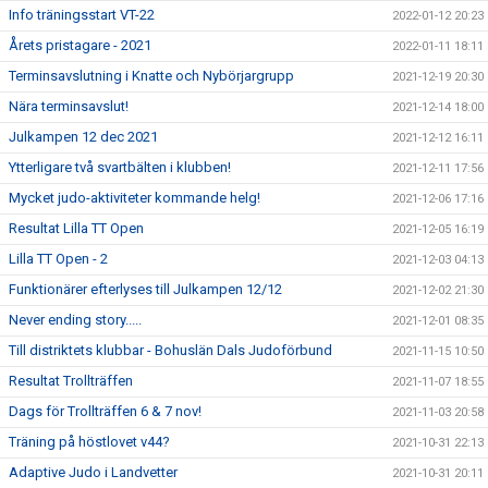
Info träningsstart VT-22
2022-01-12 20:23
Årets pristagare - 2021
2022-01-11 18:11
Terminsavslutning i Knatte och Nybörjargrupp
2021-12-19 20:30
Nära terminsavslut!
2021-12-14 18:00
Julkampen 12 dec 2021
2021-12-12 16:11
Ytterligare två svartbälten i klubben!
2021-12-11 17:56
Mycket judo-aktiviteter kommande helg!
2021-12-06 17:16
Resultat Lilla TT Open
2021-12-05 16:19
Lilla TT Open - 2
2021-12-03 04:13
Funktionärer efterlyses till Julkampen 12/12
2021-12-02 21:30
Never ending story.....
2021-12-01 08:35
Till distriktets klubbar - Bohuslän Dals Judoförbund
2021-11-15 10:50
Resultat Trollträffen
2021-11-07 18:55
Dags för Trollträffen 6 & 7 nov!
2021-11-03 20:58
Träning på höstlovet v44?
2021-10-31 22:13
Adaptive Judo i Landvetter
2021-10-31 20:11