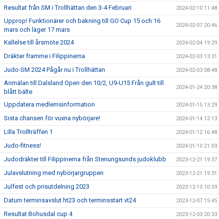
Resultat från SM i Trollhättan den 3-4 Februari
2024-02-10 11:48
Upprop! Funktionärer och bakning till GO Cup 15 och 16
2024-02-07 20:46
mars och läger 17 mars
Kallelse till årsmöte 2024
2024-02-04 19:29
Dräkter framme i Filippinerna
2024-02-03 13:31
Judo-SM 2024 Pågår nu i Trollhättan
2024-02-03 08:48
Anmälan till Dalsland Open den 10/2, U9-U15 Från gult till
2024-01-24 20:38
blått bälte
Uppdatera medlemsinformation
2024-01-15 13:29
Sista chansen för vuxna nybörjare!
2024-01-14 12:13
Lilla Trollträffen 1
2024-01-12 16:48
Judo-fitness!
2024-01-10 21:03
Judodräkter till Filippinerna från Stenungsunds judoklubb
2023-12-21 19:37
Julavslutning med nybörjargruppen
2023-12-21 19:31
Julfest och prisutdelning 2023
2023-12-13 10:59
Datum terminsavslut ht23 och terminsstart vt24
2023-12-07 15:45
Resultat Bohusdal cup 4
2023-12-03 20:33