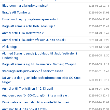
Glad sommar alla judokompisar!
2025-06-02 07:11
Grattis Alf Tornberg!
2025-05-26 21:08
Elma Lundhag ny ungdomsrepresentant
2025-05-26 21:03
Dags att anmäla er till Bohusdal Cup 1
2025-04-27 20:47
Anmäl er till Lilla Trollträffen 2
2025-04-23 18:47
Anmäl er till Lilla Judits vår och Judits pokal 2
2025-04-23 18:29
Påskledigt
2025-04-13 20:31
Åk med Stenungsunds judoklubb till Judofestivalen i
2025-04-05 19:30
Lindesberg
Dags att anmäla sig till Hajime cup i Varberg 26 april!
2025-04-05 19:19
Stenungsunds judoklubb på seniormässan
2025-03-31 16:49
Då var det dax igen! Tider och information inför GO Cup i
2025-03-14 11:43
helgen
Anmäl er till Trollträffen 1 12-13 april
2025-03-04 19:02
Äntligen dags för GO-Cup, glöm inte anmäla er!
2025-03-03 20:49
Påminnelse om anmälan till årsmöte 26 februari
2025-02-16 21:09
Anmälan till Judits pokal 1 2025
2025-02-15 20:32