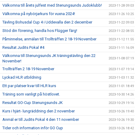
Välkomna till årets julfest med Stenungsunds Judoklubb!
2023-11-28 09:03
Välkomna på nybörjarkurs för vuxna 2024!
2023-11-26 10:25
Tävling Bohusdal Cup 4 i Uddevalla den 2 december
2023-11-22 09:03
Stöd din förening, handla hos Flügger färg!
2023-11-22 08:55
Påminnelse, anmälan till Trollträffen 2 18-19 November
2023-11-12 11:55
Resultat Judits Pokal #4
2023-11-11 16:09
Välkomna till Stenungsunds JK träningstävling den 22
2023-11-08 07:19
November!
Trollträffen 2 18-19 November
2023-11-07 19:14
Lyckad HLR utbildning
2023-11-03 11:32
Ett par platser kvar till HLR kurs
2023-11-01 18:49
Träning som vanligt på höstlovet.
2023-10-30 14:26
Resultat GO-Cup Stenungsunds JK
2023-10-29 19:16
Kurs i hjärt- lungräddning den 2 november
2023-10-26 19:40
Anmäl er till Judits Pokal 4 den 11 november
2023-10-26 19:30
Tider och information inför GO Cup
2023-10-26 18:42