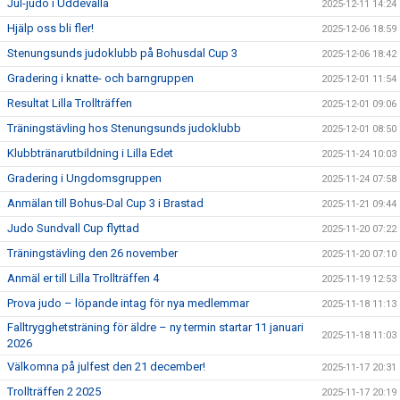
Jul-judo i Uddevalla
2025-12-11 14:24
Hjälp oss bli fler!
2025-12-06 18:59
Stenungsunds judoklubb på Bohusdal Cup 3
2025-12-06 18:42
Gradering i knatte- och barngruppen
2025-12-01 11:54
Resultat Lilla Trollträffen
2025-12-01 09:06
Träningstävling hos Stenungsunds judoklubb
2025-12-01 08:50
Klubbtränarutbildning i Lilla Edet
2025-11-24 10:03
Gradering i Ungdomsgruppen
2025-11-24 07:58
Anmälan till Bohus-Dal Cup 3 i Brastad
2025-11-21 09:44
Judo Sundvall Cup flyttad
2025-11-20 07:22
Träningstävling den 26 november
2025-11-20 07:10
Anmäl er till Lilla Trollträffen 4
2025-11-19 12:53
Prova judo – löpande intag för nya medlemmar
2025-11-18 11:13
Falltrygghetsträning för äldre – ny termin startar 11 januari
2025-11-18 11:03
2026
Välkomna på julfest den 21 december!
2025-11-17 20:31
Trollträffen 2 2025
2025-11-17 20:19