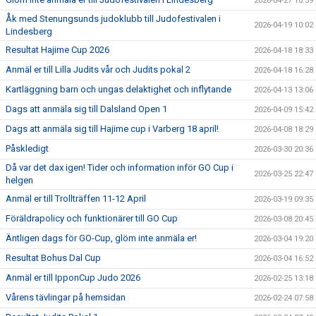
2026-04-27 10:59
Åk med Stenungsunds judoklubb till Judofestivalen i
2026-04-19 10:02
Lindesberg
Resultat Hajime Cup 2026
2026-04-18 18:33
Anmäl er till Lilla Judits vår och Judits pokal 2
2026-04-18 16:28
Kartläggning barn och ungas delaktighet och inflytande
2026-04-13 13:06
Dags att anmäla sig till Dalsland Open 1
2026-04-09 15:42
Dags att anmäla sig till Hajime cup i Varberg 18 april!
2026-04-08 18:29
Påskledigt
2026-03-30 20:36
Då var det dax igen! Tider och information inför GO Cup i
2026-03-25 22:47
helgen
Anmäl er till Trollträffen 11-12 April
2026-03-19 09:35
Föräldrapolicy och funktionärer till GO Cup
2026-03-08 20:45
Äntligen dags för GO-Cup, glöm inte anmäla er!
2026-03-04 19:20
Resultat Bohus Dal Cup
2026-03-04 16:52
Anmäl er till IpponCup Judo 2026
2026-02-25 13:18
Vårens tävlingar på hemsidan
2026-02-24 07:58