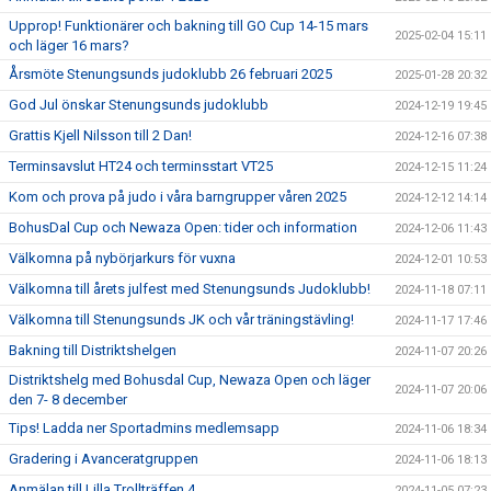
Upprop! Funktionärer och bakning till GO Cup 14-15 mars
2025-02-04 15:11
och läger 16 mars?
Årsmöte Stenungsunds judoklubb 26 februari 2025
2025-01-28 20:32
God Jul önskar Stenungsunds judoklubb
2024-12-19 19:45
Grattis Kjell Nilsson till 2 Dan!
2024-12-16 07:38
Terminsavslut HT24 och terminsstart VT25
2024-12-15 11:24
Kom och prova på judo i våra barngrupper våren 2025
2024-12-12 14:14
BohusDal Cup och Newaza Open: tider och information
2024-12-06 11:43
Välkomna på nybörjarkurs för vuxna
2024-12-01 10:53
Välkomna till årets julfest med Stenungsunds Judoklubb!
2024-11-18 07:11
Välkomna till Stenungsunds JK och vår träningstävling!
2024-11-17 17:46
Bakning till Distriktshelgen
2024-11-07 20:26
Distriktshelg med Bohusdal Cup, Newaza Open och läger
2024-11-07 20:06
den 7- 8 december
Tips! Ladda ner Sportadmins medlemsapp
2024-11-06 18:34
Gradering i Avanceratgruppen
2024-11-06 18:13
Anmälan till Lilla Trollträffen 4
2024-11-05 07:23