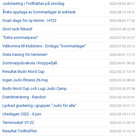
Judotävling i Trollhättan på söndag
2022-09-03 20:11
Årets upplaga av Sommarläger är avklarat.
2022-08-19 18:21
Snart dags för ny termin - HT22
2022-08-03 17:32
Stort tack Rikard!
2022-07-28 22:09
"Extra sommarpass"
2022-07-20 22:37
Välkomna till klubbens - Endags "Sommarläger"
2022-07-03 23:12
Sista träning för terminen!
2022-06-01 12:15
Sommarjudoskola i Kroppefjäll
2022-06-01 08:55
Resultat Budo Nord Cup
2022-05-27 13:19
Ingen Judo-fitness 26 maj
2022-05-26 08:45
Budo Nord Cup och Lugi Judo Camp
2022-05-24 07:38
Distriktsträning - Randori
2022-05-18 22:41
Lyckad gradering i gruppen "Judo för alla"
2022-05-18 21:17
Utedagen 2022 - 6 juni
2022-05-18 17:19
Terminsslut! VT-22
2022-05-15 20:15
Resultat Trollträffen.
2022-05-15 16:15