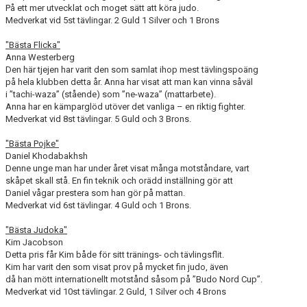
På ett mer utvecklat och moget sätt att köra judo.
Medverkat vid 5st tävlingar. 2 Guld 1 Silver och 1 Brons
"Bästa Flicka"
Anna Westerberg
Den här tjejen har varit den som samlat ihop mest tävlingspoäng
på hela klubben detta år. Anna har visat att man kan vinna såväl
i ”tachi-waza” (stående) som ”ne-waza” (mattarbete).
Anna har en kämparglöd utöver det vanliga – en riktig fighter.
Medverkat vid 8st tävlingar. 5 Guld och 3 Brons.
"Bästa Pojke"
Daniel Khodabakhsh
Denne unge man har under året visat många motståndare, vart
skåpet skall stå. En fin teknik och orädd inställning gör att
Daniel vågar prestera som han gör på mattan.
Medverkat vid 6st tävlingar. 4 Guld och 1 Brons.
"Bästa Judoka"
Kim Jacobson
Detta pris får Kim både för sitt tränings- och tävlingsflit.
Kim har varit den som visat prov på mycket fin judo, även
då han mött internationellt motstånd såsom på ”Budo Nord Cup”.
Medverkat vid 10st tävlingar. 2 Guld, 1 Silver och 4 Brons