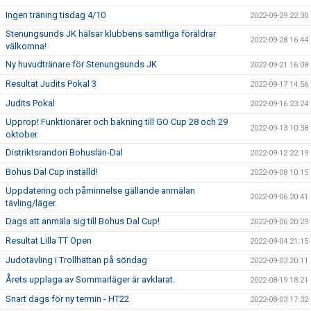
Ingen träning tisdag 4/10
2022-09-29 22:30
Stenungsunds JK hälsar klubbens samtliga föräldrar
2022-09-28 16:44
välkomna!
Ny huvudtränare för Stenungsunds JK
2022-09-21 16:08
Resultat Judits Pokal 3
2022-09-17 14:56
Judits Pokal
2022-09-16 23:24
Upprop! Funktionärer och bakning till GO Cup 28 och 29
2022-09-13 10:38
oktober
Distriktsrandori Bohuslän-Dal
2022-09-12 22:19
Bohus Dal Cup inställd!
2022-09-08 10:15
Uppdatering och påminnelse gällande anmälan
2022-09-06 20:41
tävling/läger.
Dags att anmäla sig till Bohus Dal Cup!
2022-09-06 20:29
Resultat Lilla TT Open
2022-09-04 21:15
Judotävling i Trollhättan på söndag
2022-09-03 20:11
Årets upplaga av Sommarläger är avklarat.
2022-08-19 18:21
Snart dags för ny termin - HT22
2022-08-03 17:32