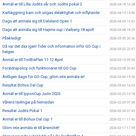
Anmäl er till Lilla Judits vår och Judits pokal 2
2026-04-18 16:28
Kartläggning barn och ungas delaktighet och inflytande
2026-04-13 13:06
Dags att anmäla sig till Dalsland Open 1
2026-04-09 15:42
Dags att anmäla sig till Hajime cup i Varberg 18 april!
2026-04-08 18:29
Påskledigt
2026-03-30 20:36
Då var det dax igen! Tider och information inför GO Cup i
2026-03-25 22:47
helgen
Anmäl er till Trollträffen 11-12 April
2026-03-19 09:35
Föräldrapolicy och funktionärer till GO Cup
2026-03-08 20:45
Äntligen dags för GO-Cup, glöm inte anmäla er!
2026-03-04 19:20
Resultat Bohus Dal Cup
2026-03-04 16:52
Anmäl er till IpponCup Judo 2026
2026-02-25 13:18
Vårens tävlingar på hemsidan
2026-02-24 07:58
Resultat Judits Pokal 1
2026-02-24 07:49
Anmäl er till Bohus-Dal cup 1
2026-02-17 17:45
Glöm inte anmäla er till årsmötet!
2026-02-17 17:39