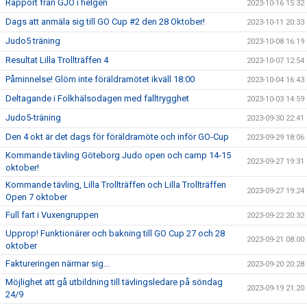
Rapport från GJO i helgen
2023-10-16 15:32
Dags att anmäla sig till GO Cup #2 den 28 Oktober!
2023-10-11 20:33
Judo5 träning
2023-10-08 16:19
Resultat Lilla Trollträffen 4
2023-10-07 12:54
Påminnelse! Glöm inte föräldramötet ikväll 18:00
2023-10-04 16:43
Deltagande i Folkhälsodagen med falltrygghet
2023-10-03 14:59
Judo5-träning
2023-09-30 22:41
Den 4 okt är det dags för föräldramöte och inför GO-Cup
2023-09-29 18:06
Kommande tävling Göteborg Judo open och camp 14-15
2023-09-27 19:31
oktober!
Kommande tävling, Lilla Trollträffen och Lilla Trollträffen
2023-09-27 19:24
Open 7 oktober
Full fart i Vuxengruppen
2023-09-22 20:32
Upprop! Funktionärer och bakning till GO Cup 27 och 28
2023-09-21 08:00
oktober
Faktureringen närmar sig...
2023-09-20 20:28
Möjlighet att gå utbildning till tävlingsledare på söndag
2023-09-19 21:20
24/9