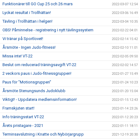
Funktionärer till GO Cup 25 och 26 mars
2022-03-07 12:54
Lyckat resultat i Trollhättan!
2022-03-06 16:49
Tävling i Trollhättan i helgen!
2022-03-04 10:35
OBS! Påminnelse - registrering i nytt tävlingssystem
2022-02-22 04:01
Vi tränar på Sportlovet!
2022-02-14 15:42
Årsmöte - Ingen Judo-fitness!
2022-02-10 11:01
Missa inte! VT-22
2022-02-05 09:50
Beslut om reducerad träningsavgift VT-22
2022-02-02 14:57
2 veckors paus i Judo-fitnessgruppen!
2022-01-27 15:49
Paus för "Motionsgruppen"
2022-01-24 10:23
Årsmöte Stenungsunds Judoklubb
2022-01-20 15:04
Viktigt! - Uppdatera medlemsinformation!
2022-01-15 12:43
Framskjuten start!
2022-01-14 23:26
Info träningsstart VT-22
2022-01-12 20:23
Årets pristagare - 2021
2022-01-11 18:11
Terminsavslutning i Knatte och Nybörjargrupp
2021-12-19 20:30