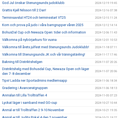
God Jul önskar Stenungsunds judoklubb
2024-12-19 19:45
Grattis Kjell Nilsson till 2 Dan!
2024-12-16 07:38
Terminsavslut HT24 och terminsstart VT25
2024-12-15 11:24
Kom och prova på judo i våra barngrupper våren 2025
2024-12-12 14:14
BohusDal Cup och Newaza Open: tider och information
2024-12-06 11:43
Välkomna på nybörjarkurs för vuxna
2024-12-01 10:53
Välkomna till årets julfest med Stenungsunds Judoklubb!
2024-11-18 07:11
Välkomna till Stenungsunds JK och vår träningstävling!
2024-11-17 17:46
Bakning till Distriktshelgen
2024-11-07 20:26
Distriktshelg med Bohusdal Cup, Newaza Open och läger
2024-11-07 20:06
den 7- 8 december
Tips! Ladda ner Sportadmins medlemsapp
2024-11-06 18:34
Gradering i Avanceratgruppen
2024-11-06 18:13
Anmälan till Lilla Trollträffen 4
2024-11-05 07:23
Lyckat läger i samband med GO-cup
2024-10-27 10:44
Anmäl er till Trollträffen 2 9-10 November
2024-10-21 19:35
Anmäl er till Judits Pokal 4 den 2 november
2024-10-21 19:27