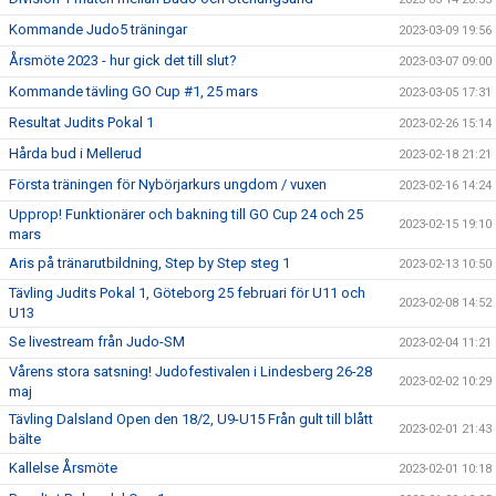
Kommande Judo5 träningar
2023-03-09 19:56
Årsmöte 2023 - hur gick det till slut?
2023-03-07 09:00
Kommande tävling GO Cup #1, 25 mars
2023-03-05 17:31
Resultat Judits Pokal 1
2023-02-26 15:14
Hårda bud i Mellerud
2023-02-18 21:21
Första träningen för Nybörjarkurs ungdom / vuxen
2023-02-16 14:24
Upprop! Funktionärer och bakning till GO Cup 24 och 25
2023-02-15 19:10
mars
Aris på tränarutbildning, Step by Step steg 1
2023-02-13 10:50
Tävling Judits Pokal 1, Göteborg 25 februari för U11 och
2023-02-08 14:52
U13
Se livestream från Judo-SM
2023-02-04 11:21
Vårens stora satsning! Judofestivalen i Lindesberg 26-28
2023-02-02 10:29
maj
Tävling Dalsland Open den 18/2, U9-U15 Från gult till blått
2023-02-01 21:43
bälte
Kallelse Årsmöte
2023-02-01 10:18