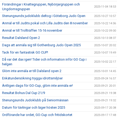
Förändringar i Knattegruppen, Nybörjargruppen och
2025-11-04 18:53
Ungdomsgruppen
Stenungsunds judoklubb deltog i Göteborg Judo Open
2025-10-27 10:57
Anmäl er till Judits pokal och Lilla Judits den 8 november
2025-10-22 14:06
Anmäl er till Trollträffen 15-16 november
2025-10-22 09:00
Resultat Dalsland Open 2
2025-10-13 08:37
Dags att anmäla sig till Gothenburg Judo Open 2025
2025-10-07 20:02
Tack för en fantastisk GO CUP!
2025-10-07 19:49
Då var det dax igen! Tider och information inför GO Cup i
2025-10-02 22:17
helgen
Glöm inte anmäla er till Dalsland open 2
2025-10-01 14:45
Enkätundersökning trygga idrottsmiljöer
2025-09-24 16:57
Äntligen dags för GO-Cup, glöm inte anmäla er!
2025-09-21 20:01
Resultat Bohus Dal Cup 21/9
2025-09-21 19:38
Stenungsunds Judoklubb på Seniormässan
2025-09-21 19:32
Datum för tävlingar och läger hösten 2025
2025-09-17 20:38
Ordförande har ordet, GO-Cup och fritidskortet
2025-09-17 17:48