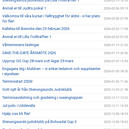
Stenungsunds judoklubb på Lilla Trollträffen 1
2026-02-15 16:53
Anmäl er till Judits pokal 1
2026-02-06 09:19
Välkomna till våra kurser i falltrygghet för äldre - vi har plats
2026-02-06 07:09
för fler!
Kallelse till årsmöte den 25 februari 2026
2026-02-02 17:04
Anmäl er till Lilla Trollträffen 1
2026-02-02 07:03
Vårterminens tävlingar
2026-01-19 21:02
SAVE-THE-DATE ÅRSMÖTE 2026
2026-01-19 20:36
Upprop GO Cup 28 mars och läger 29 mars
2026-01-07 15:43
Engagera dig i klubben – vi söker ledamot och suppleanter
2026-01-05 18:35
i styrelsen
Terminsstart 2026!
2026-01-05 11:06
Gott nytt år från Stenungsunds Judoklubb
2025-12-29 21:38
Terminsavslutning och gradering i vuxengruppen
2025-12-17 13:52
Jul-judo i Uddevalla
2025-12-11 14:24
Hjälp oss bli fler!
2025-12-06 18:59
Stenungsunds judoklubb på Bohusdal Cup 3
2025-12-06 18:42