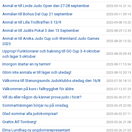
Anmäl er till Linde Judo Open den 27-28 september
2025-09-16 21:16
Anmälan till Bohus Dal Cup 21 september
2025-09-11 09:14
Anmäl er till Lilla Trollträffen 3 13/9
2025-09-08 10:25
Anmäl er till Judits Pokal 3 den 13 September
2025-08-29 12:39
Anmäl er till Arvika Judo Cup och Wermland Judo Games
2025-08-20 15:55
2025
Upprop! Funktionärer och bakning till GO Cup 3-4 oktober
2025-08-20 09:43
och läger 5 oktober
Imorgon startar en ny termin!
2025-08-17 15:54
Glöm inte anmäla er till läger och utedag!
2025-08-10 20:19
Välkomna till Stenungsunds Judoklubbs utedag den 16/8
2025-07-30 18:15
Välkommen på kurs i falltrygghet för äldre
2025-07-12 07:29
Vill du eller någon du känner prova judo i höst?
2025-06-30 07:21
Sommarträningen börjar nu på onsdag.
2025-06-29 22:00
Glad sommar alla judokompisar!
2025-06-02 07:11
Grattis Alf Tornberg!
2025-05-26 21:08
Elma Lundhag ny ungdomsrepresentant
2025-05-26 21:03