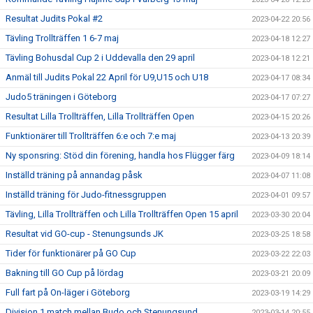
Resultat Judits Pokal #2
2023-04-22 20:56
Tävling Trollträffen 1 6-7 maj
2023-04-18 12:27
Tävling Bohusdal Cup 2 i Uddevalla den 29 april
2023-04-18 12:21
Anmäl till Judits Pokal 22 April för U9,U15 och U18
2023-04-17 08:34
Judo5 träningen i Göteborg
2023-04-17 07:27
Resultat Lilla Trollträffen, Lilla Trollträffen Open
2023-04-15 20:26
Funktionärer till Trollträffen 6:e och 7:e maj
2023-04-13 20:39
Ny sponsring: Stöd din förening, handla hos Flügger färg
2023-04-09 18:14
Inställd träning på annandag påsk
2023-04-07 11:08
Inställd träning för Judo-fitnessgruppen
2023-04-01 09:57
Tävling, Lilla Trollträffen och Lilla Trollträffen Open 15 april
2023-03-30 20:04
Resultat vid GO-cup - Stenungsunds JK
2023-03-25 18:58
Tider för funktionärer på GO Cup
2023-03-22 22:03
Bakning till GO Cup på lördag
2023-03-21 20:09
Full fart på On-läger i Göteborg
2023-03-19 14:29
Division 1 match mellan Budo och Stenungsund
2023-03-14 20:55