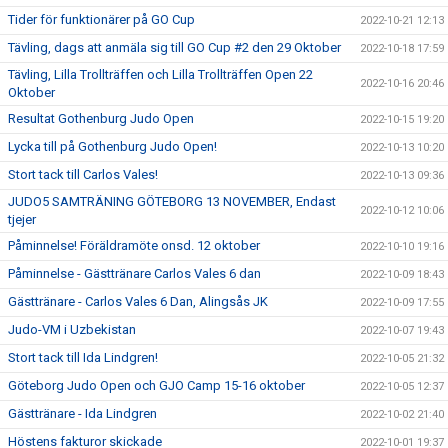
Tider för funktionärer på GO Cup
2022-10-21 12:13
Tävling, dags att anmäla sig till GO Cup #2 den 29 Oktober
2022-10-18 17:59
Tävling, Lilla Trollträffen och Lilla Trollträffen Open 22
2022-10-16 20:46
Oktober
Resultat Gothenburg Judo Open
2022-10-15 19:20
Lycka till på Gothenburg Judo Open!
2022-10-13 10:20
Stort tack till Carlos Vales!
2022-10-13 09:36
JUDO5 SAMTRÄNING GÖTEBORG 13 NOVEMBER, Endast
2022-10-12 10:06
tjejer
Påminnelse! Föräldramöte onsd. 12 oktober
2022-10-10 19:16
Påminnelse - Gästtränare Carlos Vales 6 dan
2022-10-09 18:43
Gästtränare - Carlos Vales 6 Dan, Alingsås JK
2022-10-09 17:55
Judo-VM i Uzbekistan
2022-10-07 19:43
Stort tack till Ida Lindgren!
2022-10-05 21:32
Göteborg Judo Open och GJO Camp 15-16 oktober
2022-10-05 12:37
Gästtränare - Ida Lindgren
2022-10-02 21:40
Höstens fakturor skickade
2022-10-01 19:37