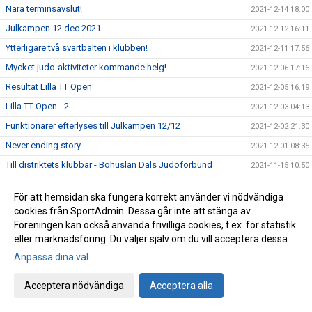
Nära terminsavslut!
2021-12-14 18:00
Julkampen 12 dec 2021
2021-12-12 16:11
Ytterligare två svartbälten i klubben!
2021-12-11 17:56
Mycket judo-aktiviteter kommande helg!
2021-12-06 17:16
Resultat Lilla TT Open
2021-12-05 16:19
Lilla TT Open - 2
2021-12-03 04:13
Funktionärer efterlyses till Julkampen 12/12
2021-12-02 21:30
Never ending story.....
2021-12-01 08:35
Till distriktets klubbar - Bohuslän Dals Judoförbund
2021-11-15 10:50
Resultat Trollträffen
2021-11-07 18:55
För att hemsidan ska fungera korrekt använder vi nödvändiga
Dags för Trollträffen 6 & 7 nov!
2021-11-03 20:58
cookies från SportAdmin. Dessa går inte att stänga av.
Träning på höstlovet v44?
Föreningen kan också använda frivilliga cookies, t.ex. för statistik
2021-10-31 22:13
eller marknadsföring. Du väljer själv om du vill acceptera dessa.
Adaptive Judo i Landvetter
2021-10-31 20:11
Anpassa dina val
Viktig info gällande Covid-19
2021-10-28 19:02
World Judo Day 2021
2021-10-28 11:45
Acceptera nödvändiga
Acceptera alla
Missa inte att betala terminens medlems och träningsavgift
2021-10-27 22:53