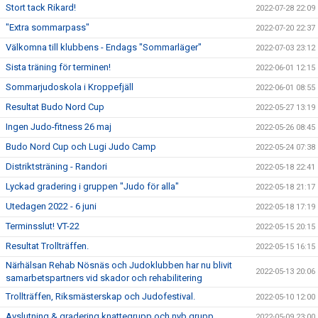
Stort tack Rikard!
2022-07-28 22:09
"Extra sommarpass"
2022-07-20 22:37
Välkomna till klubbens - Endags "Sommarläger"
2022-07-03 23:12
Sista träning för terminen!
2022-06-01 12:15
Sommarjudoskola i Kroppefjäll
2022-06-01 08:55
Resultat Budo Nord Cup
2022-05-27 13:19
Ingen Judo-fitness 26 maj
2022-05-26 08:45
Budo Nord Cup och Lugi Judo Camp
2022-05-24 07:38
Distriktsträning - Randori
2022-05-18 22:41
Lyckad gradering i gruppen "Judo för alla"
2022-05-18 21:17
Utedagen 2022 - 6 juni
2022-05-18 17:19
Terminsslut! VT-22
2022-05-15 20:15
Resultat Trollträffen.
2022-05-15 16:15
Närhälsan Rehab Nösnäs och Judoklubben har nu blivit
2022-05-13 20:06
samarbetspartners vid skador och rehabilitering
Trollträffen, Riksmästerskap och Judofestival.
2022-05-10 12:00
Avslutning & gradering knattegrupp och nyb.grupp
2022-05-09 23:00