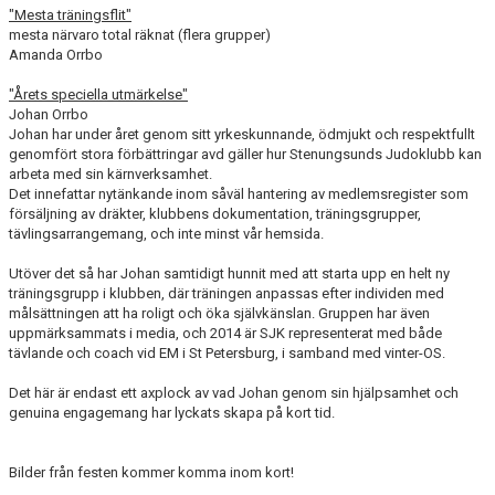
"Mesta träningsflit"
mesta närvaro total räknat (flera grupper)
Amanda Orrbo
"Årets speciella utmärkelse"
Johan Orrbo
Johan har under året genom sitt yrkeskunnande, ödmjukt och respektfullt
genomfört stora förbättringar avd gäller hur Stenungsunds Judoklubb kan
arbeta med sin kärnverksamhet.
Det innefattar nytänkande inom såväl hantering av medlemsregister som
försäljning av dräkter, klubbens dokumentation, träningsgrupper,
tävlingsarrangemang, och inte minst vår hemsida.
Utöver det så har Johan samtidigt hunnit med att starta upp en helt ny
träningsgrupp i klubben, där träningen anpassas efter individen med
målsättningen att ha roligt och öka självkänslan. Gruppen har även
uppmärksammats i media, och 2014 är SJK representerat med både
tävlande och coach vid EM i St Petersburg, i samband med vinter-OS.
Det här är endast ett axplock av vad Johan genom sin hjälpsamhet och
genuina engagemang har lyckats skapa på kort tid.
Bilder från festen kommer komma inom kort!