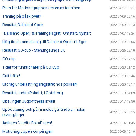
Paus för Motionsgruppen resten av terminen
2022-04-27 10:31
Träning på påsklovet?
2022-04-09 23:16
Resultat Dalsland Open
2022-04-09 18:13
"Dalsland Open" & Träningslägret "Omstart/Nystart"
2022-04-07 19:24
Hög tid att anmäla sig till Dalsland Open + Läger
2022-03-29 18:05
Resultat GO-cup - Stenungsunds JK
2022-03-26 22:10
GO-cup
2022-03-26 07:25
Tider för funktionärer på GO Cup
2022-03-23 21:12
Gult bälte!
2022-03-23 08:46
Utdrag ur belastningsregistret hos polisen!
2022-03-20 13:17
Resultat Judits Pokal 1, i Göteborg.
2022-03-19 14:09
Obs! Ingen Judo-fitness ikväll!
2022-03-17 19:30
Uppdatering och påminnelse gällande anmälan
2022-03-16 16:25
tävling/läger.
Äntligen "Judits Pokal" igen!
2022-03-14 11:45
Motionsgruppen kör på igen!
2022-03-08 16:18