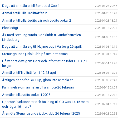
Dags att anmäla er till Bohusdal Cup 1
2025-04-27 20:47
Anmäl er till Lilla Trollträffen 2
2025-04-23 18:47
Anmäl er till Lilla Judits vår och Judits pokal 2
2025-04-23 18:29
Påskledigt
2025-04-13 20:31
Åk med Stenungsunds judoklubb till Judofestivalen i
2025-04-05 19:30
Lindesberg
Dags att anmäla sig till Hajime cup i Varberg 26 april!
2025-04-05 19:19
Stenungsunds judoklubb på seniormässan
2025-03-31 16:49
Då var det dax igen! Tider och information inför GO Cup i
2025-03-14 11:43
helgen
Anmäl er till Trollträffen 1 12-13 april
2025-03-04 19:02
Äntligen dags för GO-Cup, glöm inte anmäla er!
2025-03-03 20:49
Påminnelse om anmälan till årsmöte 26 februari
2025-02-16 21:09
Anmälan till Judits pokal 1 2025
2025-02-15 20:32
Upprop! Funktionärer och bakning till GO Cup 14-15 mars
2025-02-04 15:11
och läger 16 mars?
Årsmöte Stenungsunds judoklubb 26 februari 2025
2025-01-28 20:32