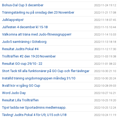
Bohus-Dal Cup 3 december
2022-11-24 19:12
Träningstävling nu på onsdag den 23 November
2022-11-21 17:08
Julklappstips!
2022-11-18 07:45
Julfesten 4 december kl 15-18
2022-11-15 10:44
Välkomna att träna med Judo-fitnessgruppen!
2022-11-14 15:03
Judo5 samträning i Göteborg
2022-11-13 18:18
Resultat Judits Pokal #4
2022-11-12 17:30
Trollträffen #2 den 19-20 November
2022-11-03 19:38
Resultat GO-cup 29/10 - 22
2022-11-01 08:22
Stort Tack till alla funktionärer på GO Cup och fler tävlingar
2022-10-30 21:10
Inställd träning ungdomsgruppen måndag 31/10
2022-10-30 20:24
Ikväll kör vi igång GO Cup
2022-10-28 09:03
Word Judo Day
2022-10-27 16:21
Resultat Lilla Trollträffen
2022-10-25 19:20
Tips! ladda ner Sportadmins medlemsapp.
2022-10-25 12:24
Tävling! Judits Pokal 4 för U9, U15 och U18
2022-10-24 11:19