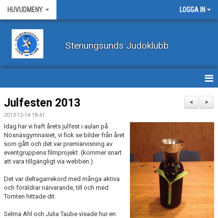
HUVUDMENY
LOGGA IN
Stenungsunds Judoklubb
HEM
Julfesten 2013
<
>
2013-12-14 18:41
FÖRBUNDSNYHETER
Idag har vi haft årets julfest i aulan på
Nösnäsgymnasiet, vi fick se bilder från året
BILDER
som gått och det var premiärvisning av
eventgruppens filmprojekt. (kommer snart
att vara tillgängligt via webben.)
BÖRJA TRÄNA JUDO
Det var deltagarrekord med många aktiva
BLI MEDLEM
och föräldrar närvarande, till och med
Tomten hittade dit.
VECKOSCHEMA
Selma Ahl och Julia Taube visade hur en