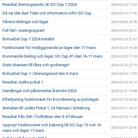
Resultat Stenungsunds JK GO-Cup 1 2024
2024-03-20 17:23
Då var det dax! Tider och information inför GO Cup
2024-03-15 11:05
Vårens tävlingar och läger
2024-03-04 20:38
Full fart i vuxengruppen!
2024-03-04 20:31
BohusDal Cup 1 2024 Inställd
2024-02-29 21:47
Funktionärer för möjliggörande av läger den 17 mars
2024-02-29 19:28
Kommande tävling och läger, GO Cup #1 den 16-17 mars
2024-02-29 17:18
Sista chansen till tårta och godisregn!
2024-02-25 12:19
BohusDal Cup 1 i Stenungsund den 3 mars
2024-02-24 17:00
Resultat Judits pokal 1
2024-02-24 16:10
Handlingar och påminnelse årsmöte 2024
2024-02-21 19:48
Efterlysning funktionärer för koordinering av judoläger
2024-02-19 20:30
Anmälan till Judits Pokal 1, 24 februari i Göteborg
2024-02-11 18:57
Resultat från SM i Trollhättan den 3-4 Februari
2024-02-10 11:48
Upprop! Funktionärer och bakning till GO Cup 15 och 16
2024-02-07 20:46
mars och läger 17 mars