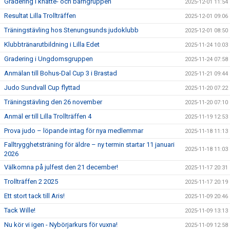
Gradering i knatte- och barngruppen
2025-12-01 11:54
Resultat Lilla Trollträffen
2025-12-01 09:06
Träningstävling hos Stenungsunds judoklubb
2025-12-01 08:50
Klubbtränarutbildning i Lilla Edet
2025-11-24 10:03
Gradering i Ungdomsgruppen
2025-11-24 07:58
Anmälan till Bohus-Dal Cup 3 i Brastad
2025-11-21 09:44
Judo Sundvall Cup flyttad
2025-11-20 07:22
Träningstävling den 26 november
2025-11-20 07:10
Anmäl er till Lilla Trollträffen 4
2025-11-19 12:53
Prova judo – löpande intag för nya medlemmar
2025-11-18 11:13
Falltrygghetsträning för äldre – ny termin startar 11 januari
2025-11-18 11:03
2026
Välkomna på julfest den 21 december!
2025-11-17 20:31
Trollträffen 2 2025
2025-11-17 20:19
Ett stort tack till Aris!
2025-11-09 20:46
Tack Wille!
2025-11-09 13:13
Nu kör vi igen - Nybörjarkurs för vuxna!
2025-11-09 12:58