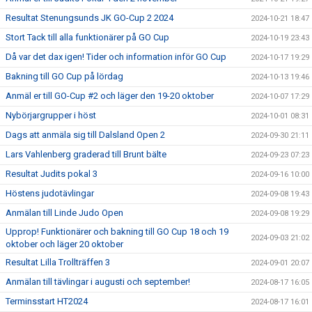
Resultat Stenungsunds JK GO-Cup 2 2024
2024-10-21 18:47
Stort Tack till alla funktionärer på GO Cup
2024-10-19 23:43
Då var det dax igen! Tider och information inför GO Cup
2024-10-17 19:29
Bakning till GO Cup på lördag
2024-10-13 19:46
Anmäl er till GO-Cup #2 och läger den 19-20 oktober
2024-10-07 17:29
Nybörjargrupper i höst
2024-10-01 08:31
Dags att anmäla sig till Dalsland Open 2
2024-09-30 21:11
Lars Vahlenberg graderad till Brunt bälte
2024-09-23 07:23
Resultat Judits pokal 3
2024-09-16 10:00
Höstens judotävlingar
2024-09-08 19:43
Anmälan till Linde Judo Open
2024-09-08 19:29
Upprop! Funktionärer och bakning till GO Cup 18 och 19
2024-09-03 21:02
oktober och läger 20 oktober
Resultat Lilla Trollträffen 3
2024-09-01 20:07
Anmälan till tävlingar i augusti och september!
2024-08-17 16:05
Terminsstart HT2024
2024-08-17 16:01