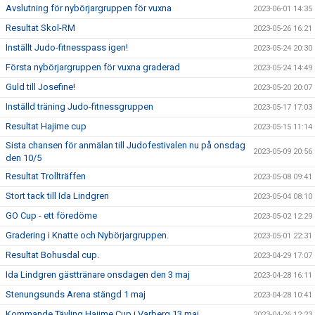
Avslutning för nybörjargruppen för vuxna
2023-06-01 14:35
Resultat Skol-RM
2023-05-26 16:21
Inställt Judo-fitnesspass igen!
2023-05-24 20:30
Första nybörjargruppen för vuxna graderad
2023-05-24 14:49
Guld till Josefine!
2023-05-20 20:07
Inställd träning Judo-fitnessgruppen
2023-05-17 17:03
Resultat Hajime cup
2023-05-15 11:14
Sista chansen för anmälan till Judofestivalen nu på onsdag
2023-05-09 20:56
den 10/5
Resultat Trollträffen
2023-05-08 09:41
Stort tack till Ida Lindgren
2023-05-04 08:10
GO Cup - ett föredöme
2023-05-02 12:29
Gradering i Knatte och Nybörjargruppen.
2023-05-01 22:31
Resultat Bohusdal cup.
2023-04-29 17:07
Ida Lindgren gästtränare onsdagen den 3 maj
2023-04-28 16:11
Stenungsunds Arena stängd 1 maj
2023-04-28 10:41
Kommande Tävling Hajime Cup i Varberg 13 maj
2023-04-26 12:23