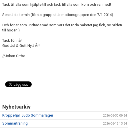
Tack till alla som hjälpte till och tack till alla som kom och var med!
Ses nästa termin (första grupp ut är motionsgruppen den 7/1-2014)
Och för er som undrade vad som var i det röda paketet jag fick, se bilden
till höger :)
Tack för i år!
God Jul & Gott Nytt År!!
//Johan Orrbo
Nyhetsarkiv
Kroppefjäll Judo Sommarläger
2026-06-30 09:24
Sommarträning
2026-06-15 13:54