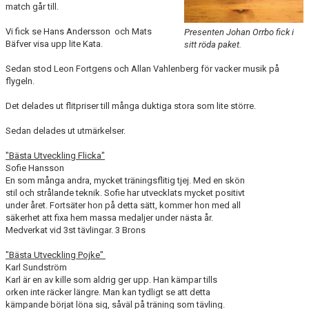
match går till.
Vi fick se Hans Andersson och Mats
Presenten Johan Orrbo fick i
Bäfver visa upp lite Kata.
sitt röda paket.
Sedan stod Leon Fortgens och Allan Vahlenberg för vacker musik på
flygeln.
Det delades ut flitpriser till många duktiga stora som lite större.
Sedan delades ut utmärkelser.
"Bästa Utveckling Flicka"
Sofie Hansson
En som många andra, mycket träningsflitig tjej. Med en skön
stil och strålande teknik. Sofie har utvecklats mycket positivt
under året. Fortsäter hon på detta sätt, kommer hon med all
säkerhet att fixa hem massa medaljer under nästa år.
Medverkat vid 3st tävlingar. 3 Brons
"Bästa Utveckling Pojke"
Karl Sundström
Karl är en av kille som aldrig ger upp. Han kämpar tills
orken inte räcker längre. Man kan tydligt se att detta
kämpande börjat löna sig, såväl på träning som tävling.