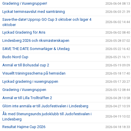
Gradering i Vuxengruppen!
2026-06-04 08:13
Lyckat terminsavslut med samträning
2026-06-03 21:39
Save-the-date! Upprop GO Cup 3 oktober och läger 4
2026-06-02 14:44
oktober
Lyckad Gradering för Aris
2026-06-02 08:40
Lindesberg 2026 och riksmästerskapen
2026-05-28 07:02
SAVE THE DATE Sommarläger & Utedag
2026-05-22 16:42
Budo Nord Cup
2026-05-21 16:11
Anmäl er till Bohusdal cup 2
2026-05-19 09:09
Visuellt träningsschema på hemsidan
2026-05-18 17:40
Lyckad gradering i vuxengruppen
2026-05-17 20:27
Gradering i Vuxengruppen
2026-05-12 08:44
Anmäl er till Lilla Trollträffen 2
2026-04-28 13:58
Glöm inte anmäla er till Judofestivalen i Lindesberg
2026-04-27 10:59
Åk med Stenungsunds judoklubb till Judofestivalen i
2026-04-19 10:02
Lindesberg
Resultat Hajime Cup 2026
2026-04-18 18:33