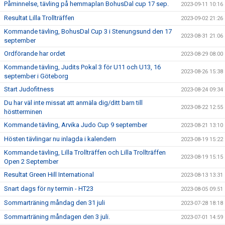
Påminnelse, tävling på hemmaplan BohusDal cup 17 sep.
2023-09-11 10:16
Resultat Lilla Trollträffen
2023-09-02 21:26
Kommande tävling, BohusDal Cup 3 i Stenungsund den 17
2023-08-31 21:06
september
Ordförande har ordet
2023-08-29 08:00
Kommande tävling, Judits Pokal 3 för U11 och U13, 16
2023-08-26 15:38
september i Göteborg
Start Judofitness
2023-08-24 09:34
Du har väl inte missat att anmäla dig/ditt barn till
2023-08-22 12:55
höstterminen
Kommande tävling, Arvika Judo Cup 9 september
2023-08-21 13:10
Hösten tävlingar nu inlagda i kalendern
2023-08-19 15:22
Kommande tävling, Lilla Trollträffen och Lilla Trollträffen
2023-08-19 15:15
Open 2 September
Resultat Green Hill International
2023-08-13 13:31
Snart dags för ny termin - HT23
2023-08-05 09:51
Sommarträning måndag den 31 juli
2023-07-28 18:18
Sommarträning måndagen den 3 juli.
2023-07-01 14:59