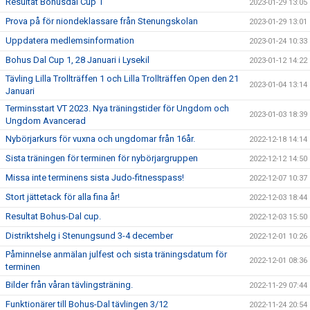
Resultat Bohusdal Cup 1
2023-01-29 13:05
Prova på för niondeklassare från Stenungskolan
2023-01-29 13:01
Uppdatera medlemsinformation
2023-01-24 10:33
Bohus Dal Cup 1, 28 Januari i Lysekil
2023-01-12 14:22
Tävling Lilla Trollträffen 1 och Lilla Trollträffen Open den 21
2023-01-04 13:14
Januari
Terminsstart VT 2023. Nya träningstider för Ungdom och
2023-01-03 18:39
Ungdom Avancerad
Nybörjarkurs för vuxna och ungdomar från 16år.
2022-12-18 14:14
Sista träningen för terminen för nybörjargruppen
2022-12-12 14:50
Missa inte terminens sista Judo-fitnesspass!
2022-12-07 10:37
Stort jättetack för alla fina år!
2022-12-03 18:44
Resultat Bohus-Dal cup.
2022-12-03 15:50
Distriktshelg i Stenungsund 3-4 december
2022-12-01 10:26
Påminnelse anmälan julfest och sista träningsdatum för
2022-12-01 08:36
terminen
Bilder från våran tävlingsträning.
2022-11-29 07:44
Funktionärer till Bohus-Dal tävlingen 3/12
2022-11-24 20:54