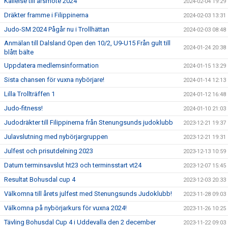
Kallelse till årsmöte 2024
2024-02-04 19:29
Dräkter framme i Filippinerna
2024-02-03 13:31
Judo-SM 2024 Pågår nu i Trollhättan
2024-02-03 08:48
Anmälan till Dalsland Open den 10/2, U9-U15 Från gult till
2024-01-24 20:38
blått bälte
Uppdatera medlemsinformation
2024-01-15 13:29
Sista chansen för vuxna nybörjare!
2024-01-14 12:13
Lilla Trollträffen 1
2024-01-12 16:48
Judo-fitness!
2024-01-10 21:03
Judodräkter till Filippinerna från Stenungsunds judoklubb
2023-12-21 19:37
Julavslutning med nybörjargruppen
2023-12-21 19:31
Julfest och prisutdelning 2023
2023-12-13 10:59
Datum terminsavslut ht23 och terminsstart vt24
2023-12-07 15:45
Resultat Bohusdal cup 4
2023-12-03 20:33
Välkomna till årets julfest med Stenungsunds Judoklubb!
2023-11-28 09:03
Välkomna på nybörjarkurs för vuxna 2024!
2023-11-26 10:25
Tävling Bohusdal Cup 4 i Uddevalla den 2 december
2023-11-22 09:03