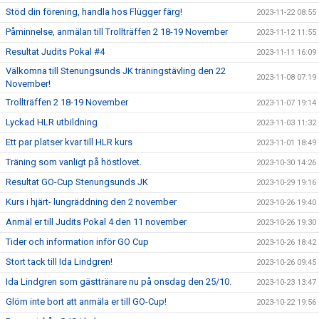
Stöd din förening, handla hos Flügger färg!
2023-11-22 08:55
Påminnelse, anmälan till Trollträffen 2 18-19 November
2023-11-12 11:55
Resultat Judits Pokal #4
2023-11-11 16:09
Välkomna till Stenungsunds JK träningstävling den 22
2023-11-08 07:19
November!
Trollträffen 2 18-19 November
2023-11-07 19:14
Lyckad HLR utbildning
2023-11-03 11:32
Ett par platser kvar till HLR kurs
2023-11-01 18:49
Träning som vanligt på höstlovet.
2023-10-30 14:26
Resultat GO-Cup Stenungsunds JK
2023-10-29 19:16
Kurs i hjärt- lungräddning den 2 november
2023-10-26 19:40
Anmäl er till Judits Pokal 4 den 11 november
2023-10-26 19:30
Tider och information inför GO Cup
2023-10-26 18:42
Stort tack till Ida Lindgren!
2023-10-26 09:45
Ida Lindgren som gästtränare nu på onsdag den 25/10.
2023-10-23 13:47
Glöm inte bort att anmäla er till GO-Cup!
2023-10-22 19:56