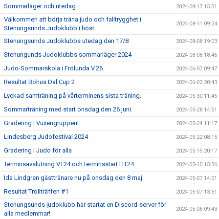
Sommarläger och utedag
2024-08-17 15:31
Välkommen att börja träna judo och falltrygghet i
2024-08-11 09:24
Stenungsunds Judoklubb i höst
Stenungsunds Judoklubbs utedag den 17/8
2024-08-08 19:03
Stenungunds Judoklubbs sommarläger 2024
2024-08-08 18:46
Judo-Sommarskola i Frölunda V.26
2024-06-07 09:47
Resultat Bohus Dal Cup 2
2024-06-02 20:43
Lyckad samträning på vårterminens sista träning.
2024-05-30 11:45
Sommarträning med start onsdag den 26 juni.
2024-05-28 14:51
Gradering i Vuxengruppen!
2024-05-24 11:17
Lindesberg Judofestival 2024
2024-05-22 08:15
Gradering i Judo för alla
2024-05-15 20:17
Terminsavslutning VT24 och terminsstart HT24
2024-05-10 15:36
Ida Lindgren gästtränare nu på onsdag den 8 maj
2024-05-07 14:01
Resultat Trollträffen #1
2024-05-07 13:51
Stenungsunds judoklubb har startat en Discord-server för
2024-05-06 09:43
alla medlemmar!