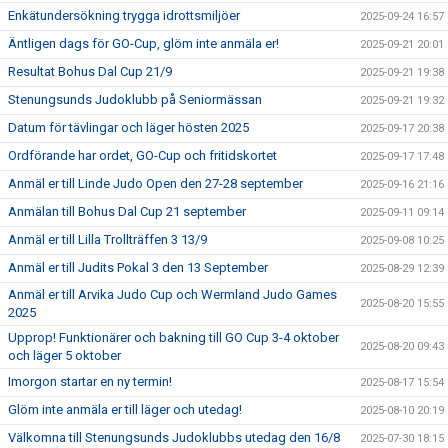
Enkätundersökning trygga idrottsmiljöer
2025-09-24 16:57
Äntligen dags för GO-Cup, glöm inte anmäla er!
2025-09-21 20:01
Resultat Bohus Dal Cup 21/9
2025-09-21 19:38
Stenungsunds Judoklubb på Seniormässan
2025-09-21 19:32
Datum för tävlingar och läger hösten 2025
2025-09-17 20:38
Ordförande har ordet, GO-Cup och fritidskortet
2025-09-17 17:48
Anmäl er till Linde Judo Open den 27-28 september
2025-09-16 21:16
Anmälan till Bohus Dal Cup 21 september
2025-09-11 09:14
Anmäl er till Lilla Trollträffen 3 13/9
2025-09-08 10:25
Anmäl er till Judits Pokal 3 den 13 September
2025-08-29 12:39
Anmäl er till Arvika Judo Cup och Wermland Judo Games
2025-08-20 15:55
2025
Upprop! Funktionärer och bakning till GO Cup 3-4 oktober
2025-08-20 09:43
och läger 5 oktober
Imorgon startar en ny termin!
2025-08-17 15:54
Glöm inte anmäla er till läger och utedag!
2025-08-10 20:19
Välkomna till Stenungsunds Judoklubbs utedag den 16/8
2025-07-30 18:15