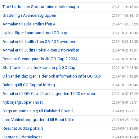
Tips! Ladda ner Sportadmins medlemsapp
2024-11-06 18:34
Gradering i Avanceratgruppen
2024-11-06 18:13
Anmälan till Lilla Trollträffen 4
2024-11-05 07:23
Lyckat läger i samband med GO-cup
2024-10-27 10:44
Anmäl er till Trollträffen 2 9-10 November
2024-10-21 19:35
Anmäl er till Judits Pokal 4 den 2 november
2024-10-21 19:27
Resultat Stenungsunds JK GO-Cup 2 2024
2024-10-21 18:47
Stort Tack till alla funktionärer på GO Cup
2024-10-19 23:43
Då var det dax igen! Tider och information inför GO Cup
2024-10-17 19:29
Bakning till GO Cup på lördag
2024-10-13 19:46
Anmäl er till GO-Cup #2 och läger den 19-20 oktober
2024-10-07 17:29
Nybörjargrupper i höst
2024-10-01 08:31
Dags att anmäla sig till Dalsland Open 2
2024-09-30 21:11
Lars Vahlenberg graderad till Brunt bälte
2024-09-23 07:23
Resultat Judits pokal 3
2024-09-16 10:00
Höstens judotävlingar
2024-09-08 19:43