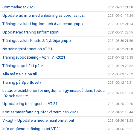
Sommarläger 2021
2021-07-17 21:30
Uppdaterad info med anledning av coronavirus!
2021-07-01 17:24
Träningsavslut i Ungdom och Avanceradgrupp
2021-06-02 21:14
Uppdaterad träningsinformation!
2021-05-31 22:15
Träningsavslut i Knatte & Nybörjargrupp.
2021-05-30 21:50
Ny träningsinformation VT-21
2021-04-22 21:38
Träningsuppdatering - April, VT-2021
2021-04-12 16:35
Träningsuppehåll i påsk!
2021-03-29 20:52
Alla måste hjälpa till .....
2021-03-03 12:52
Träning på Sportlovet?
2021-02-12 19:21
Lättade restriktioner för ungdomar i gymnasieåldern, födda
2021-02-05 19:33
-02 och senare.
Uppdatering träningsstart VT-21
2021-01-25 19:26
Kort sammanfattning inför vårterminen 2021
2021-01-21 18:44
Viktigt! - Uppdatera medlemsinformation!
2021-01-20 11:23
Info angående träningsstart VT-21
2021-01-06 15:11