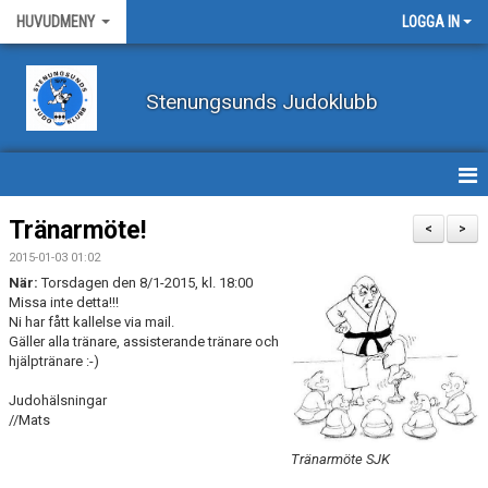
HUVUDMENY
LOGGA IN
Stenungsunds Judoklubb
HEM
Tränarmöte!
<
>
2015-01-03 01:02
FÖRBUNDSNYHETER
När:
Torsdagen den 8/1-2015, kl. 18:00
Missa inte detta!!!
BILDER
Ni har fått kallelse via mail.
Gäller alla tränare, assisterande tränare och
hjälptränare :-)
BÖRJA TRÄNA JUDO
Judohälsningar
BLI MEDLEM
//Mats
VECKOSCHEMA
Tränarmöte SJK