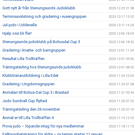
Gott nytt år från Stenungsunds Judoklubb
2025-12-29 21:38
Terminsavslutning och gradering i vuxengruppen
2025-12-17 13:52
Jul-judo i Uddevalla
2025-12-11 14:24
Hjälp oss bli fler!
2025-12-06 18:59
Stenungsunds judoklubb på Bohusdal Cup 3
2025-12-06 18:42
Gradering i knatte- och barngruppen
2025-12-01 11:54
Resultat Lilla Trollträffen
2025-12-01 09:06
Träningstävling hos Stenungsunds judoklubb
2025-12-01 08:50
Klubbtränarutbildning i Lilla Edet
2025-11-24 10:03
Gradering i Ungdomsgruppen
2025-11-24 07:58
Anmälan till Bohus-Dal Cup 3 i Brastad
2025-11-21 09:44
Judo Sundvall Cup flyttad
2025-11-20 07:22
Träningstävling den 26 november
2025-11-20 07:10
Anmäl er till Lilla Trollträffen 4
2025-11-19 12:53
Prova judo – löpande intag för nya medlemmar
2025-11-18 11:13
Falltrygghetsträning för äldre – ny termin startar 11 januari