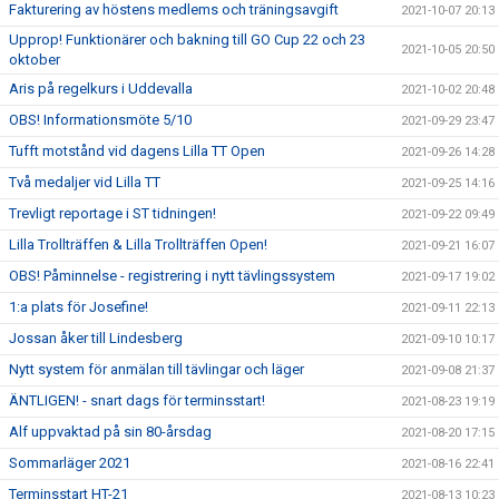
Fakturering av höstens medlems och träningsavgift
2021-10-07 20:13
Upprop! Funktionärer och bakning till GO Cup 22 och 23
2021-10-05 20:50
oktober
Aris på regelkurs i Uddevalla
2021-10-02 20:48
OBS! Informationsmöte 5/10
2021-09-29 23:47
Tufft motstånd vid dagens Lilla TT Open
2021-09-26 14:28
Två medaljer vid Lilla TT
2021-09-25 14:16
Trevligt reportage i ST tidningen!
2021-09-22 09:49
Lilla Trollträffen & Lilla Trollträffen Open!
2021-09-21 16:07
OBS! Påminnelse - registrering i nytt tävlingssystem
2021-09-17 19:02
1:a plats för Josefine!
2021-09-11 22:13
Jossan åker till Lindesberg
2021-09-10 10:17
Nytt system för anmälan till tävlingar och läger
2021-09-08 21:37
ÄNTLIGEN! - snart dags för terminsstart!
2021-08-23 19:19
Alf uppvaktad på sin 80-årsdag
2021-08-20 17:15
Sommarläger 2021
2021-08-16 22:41
Terminsstart HT-21
2021-08-13 10:23