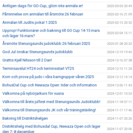
Äntligen dags för GO-Cup, glöm inte anmäla er!
2025-03-03 20:49
Påminnelse om anmälan till årsmöte 26 februari
2025-02-16 21:09
Anmälan till Judits pokal 1 2025
2025-02-15 20:32
Upprop! Funktionärer och bakning till GO Cup 14-15 mars
2025-02-04 15:11
och läger 16 mars?
Årsmöte Stenungsunds judoklubb 26 februari 2025
2025-01-28 20:32
God Jul önskar Stenungsunds judoklubb
2024-12-19 19:45
Grattis Kjell Nilsson till 2 Dan!
2024-12-16 07:38
Terminsavslut HT24 och terminsstart VT25
2024-12-15 11:24
Kom och prova på judo i våra barngrupper våren 2025
2024-12-12 14:14
BohusDal Cup och Newaza Open: tider och information
2024-12-06 11:43
Välkomna på nybörjarkurs för vuxna
2024-12-01 10:53
Välkomna till årets julfest med Stenungsunds Judoklubb!
2024-11-18 07:11
Välkomna till Stenungsunds JK och vår träningstävling!
2024-11-17 17:46
Bakning till Distriktshelgen
2024-11-07 20:26
Distriktshelg med Bohusdal Cup, Newaza Open och läger
2024-11-07 20:06
den 7- 8 december