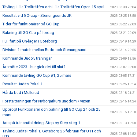
Tävling, Lilla Trollträffen och Lilla Trollträffen Open 15 april
2023-03-30 20:04
Resultat vid GO-cup - Stenungsunds JK
2023-03-25 18:58
Tider för funktionärer på GO Cup
2023-03-22 22:03
Bakning till GO Cup på lördag
2023-03-21 20:09
Full fart på On-läger i Göteborg
2023-03-19 14:29
Division 1 match mellan Budo och Stenungsund
2023-03-14 20:55
Kommande Judo5 träningar
2023-03-09 19:56
Årsmöte 2023 - hur gick det till slut?
2023-03-07 09:00
Kommande tävling GO Cup #1, 25 mars
2023-03-05 17:31
Resultat Judits Pokal 1
2023-02-26 15:14
Hårda bud i Mellerud
2023-02-18 21:21
Första träningen för Nybörjarkurs ungdom / vuxen
2023-02-16 14:24
Upprop! Funktionärer och bakning till GO Cup 24 och 25
2023-02-15 19:10
mars
Aris på tränarutbildning, Step by Step steg 1
2023-02-13 10:50
Tävling Judits Pokal 1, Göteborg 25 februari för U11 och
2023-02-08 14:52
U13