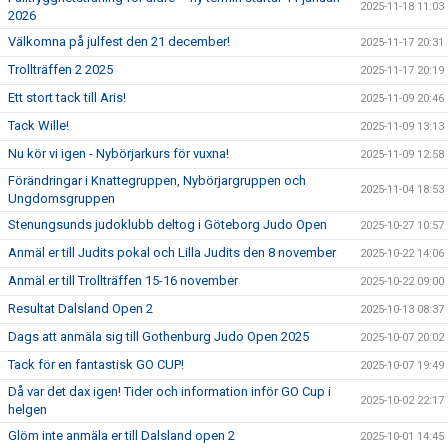
2025-11-18 11:03
2026
Välkomna på julfest den 21 december!
2025-11-17 20:31
Trollträffen 2 2025
2025-11-17 20:19
Ett stort tack till Aris!
2025-11-09 20:46
Tack Wille!
2025-11-09 13:13
Nu kör vi igen - Nybörjarkurs för vuxna!
2025-11-09 12:58
Förändringar i Knattegruppen, Nybörjargruppen och
2025-11-04 18:53
Ungdomsgruppen
Stenungsunds judoklubb deltog i Göteborg Judo Open
2025-10-27 10:57
Anmäl er till Judits pokal och Lilla Judits den 8 november
2025-10-22 14:06
Anmäl er till Trollträffen 15-16 november
2025-10-22 09:00
Resultat Dalsland Open 2
2025-10-13 08:37
Dags att anmäla sig till Gothenburg Judo Open 2025
2025-10-07 20:02
Tack för en fantastisk GO CUP!
2025-10-07 19:49
Då var det dax igen! Tider och information inför GO Cup i
2025-10-02 22:17
helgen
Glöm inte anmäla er till Dalsland open 2
2025-10-01 14:45