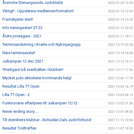
Årsmöte Stenungsunds Judoklubb
2022-01-20 15:04
Viktigt! - Uppdatera medlemsinformation!
2022-01-15 12:43
Framskjuten start!
2022-01-14 23:26
Info träningsstart VT-22
2022-01-12 20:23
Årets pristagare - 2021
2022-01-11 18:11
Terminsavslutning i Knatte och Nybörjargrupp
2021-12-19 20:30
Nära terminsavslut!
2021-12-14 18:00
Julkampen 12 dec 2021
2021-12-12 16:11
Ytterligare två svartbälten i klubben!
2021-12-11 17:56
Mycket judo-aktiviteter kommande helg!
2021-12-06 17:16
Resultat Lilla TT Open
2021-12-05 16:19
Lilla TT Open - 2
2021-12-03 04:13
Funktionärer efterlyses till Julkampen 12/12
2021-12-02 21:30
Never ending story.....
2021-12-01 08:35
Till distriktets klubbar - Bohuslän Dals Judoförbund
2021-11-15 10:50
Resultat Trollträffen
2021-11-07 18:55