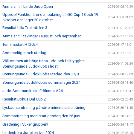
Anmälan till Linde Judo Open
2024-09-08 19:29
Upprop! Funktionärer och bakning till GO Cup 18 och 19
2024-09-03 21:02
oktober och läger 20 oktober
Resultat Lilla Trollträffen 3
2024-09-01 20:07
Anmälan till tävlingar i augusti och september!
2024-08-17 16:05
Terminsstart HT2024
2024-08-17 16:01
Sommarläger och utedag
2024-08-17 15:31
Välkommen att börja träna judo och falltrygghet i
2024-08-11 09:24
Stenungsunds Judoklubb i höst
Stenungsunds Judoklubbs utedag den 17/8
2024-08-08 19:03
Stenungunds Judoklubbs sommarläger 2024
2024-08-08 18:46
Judo-Sommarskola i Frölunda V.26
2024-06-07 09:47
Resultat Bohus Dal Cup 2
2024-06-02 20:43
Lyckad samträning på vårterminens sista träning.
2024-05-30 11:45
Sommarträning med start onsdag den 26 juni.
2024-05-28 14:51
Gradering i Vuxengruppen!
2024-05-24 11:17
Lindesberg Judofestival 2024
2024-05-22 08:15