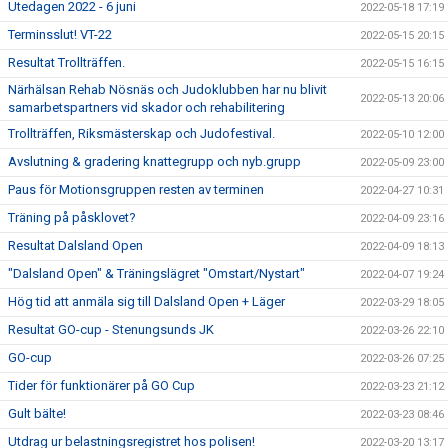
Utedagen 2022 - 6 juni
2022-05-18 17:19
Terminsslut! VT-22
2022-05-15 20:15
Resultat Trollträffen.
2022-05-15 16:15
Närhälsan Rehab Nösnäs och Judoklubben har nu blivit
2022-05-13 20:06
samarbetspartners vid skador och rehabilitering
Trollträffen, Riksmästerskap och Judofestival.
2022-05-10 12:00
Avslutning & gradering knattegrupp och nyb.grupp
2022-05-09 23:00
Paus för Motionsgruppen resten av terminen
2022-04-27 10:31
Träning på påsklovet?
2022-04-09 23:16
Resultat Dalsland Open
2022-04-09 18:13
"Dalsland Open" & Träningslägret "Omstart/Nystart"
2022-04-07 19:24
Hög tid att anmäla sig till Dalsland Open + Läger
2022-03-29 18:05
Resultat GO-cup - Stenungsunds JK
2022-03-26 22:10
GO-cup
2022-03-26 07:25
Tider för funktionärer på GO Cup
2022-03-23 21:12
Gult bälte!
2022-03-23 08:46
Utdrag ur belastningsregistret hos polisen!
2022-03-20 13:17