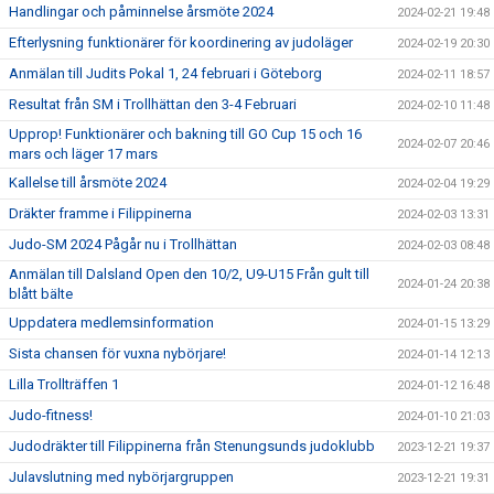
Handlingar och påminnelse årsmöte 2024
2024-02-21 19:48
Efterlysning funktionärer för koordinering av judoläger
2024-02-19 20:30
Anmälan till Judits Pokal 1, 24 februari i Göteborg
2024-02-11 18:57
Resultat från SM i Trollhättan den 3-4 Februari
2024-02-10 11:48
Upprop! Funktionärer och bakning till GO Cup 15 och 16
2024-02-07 20:46
mars och läger 17 mars
Kallelse till årsmöte 2024
2024-02-04 19:29
Dräkter framme i Filippinerna
2024-02-03 13:31
Judo-SM 2024 Pågår nu i Trollhättan
2024-02-03 08:48
Anmälan till Dalsland Open den 10/2, U9-U15 Från gult till
2024-01-24 20:38
blått bälte
Uppdatera medlemsinformation
2024-01-15 13:29
Sista chansen för vuxna nybörjare!
2024-01-14 12:13
Lilla Trollträffen 1
2024-01-12 16:48
Judo-fitness!
2024-01-10 21:03
Judodräkter till Filippinerna från Stenungsunds judoklubb
2023-12-21 19:37
Julavslutning med nybörjargruppen
2023-12-21 19:31