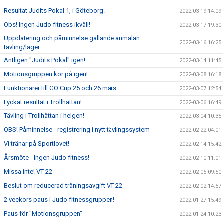
Resultat Judits Pokal 1, i Göteborg.
2022-03-19 14:09
Obs! Ingen Judo-fitness ikväll!
2022-03-17 19:30
Uppdatering och påminnelse gällande anmälan
2022-03-16 16:25
tävling/läger.
Äntligen "Judits Pokal" igen!
2022-03-14 11:45
Motionsgruppen kör på igen!
2022-03-08 16:18
Funktionärer till GO Cup 25 och 26 mars
2022-03-07 12:54
Lyckat resultat i Trollhättan!
2022-03-06 16:49
Tävling i Trollhättan i helgen!
2022-03-04 10:35
OBS! Påminnelse - registrering i nytt tävlingssystem
2022-02-22 04:01
Vi tränar på Sportlovet!
2022-02-14 15:42
Årsmöte - Ingen Judo-fitness!
2022-02-10 11:01
Missa inte! VT-22
2022-02-05 09:50
Beslut om reducerad träningsavgift VT-22
2022-02-02 14:57
2 veckors paus i Judo-fitnessgruppen!
2022-01-27 15:49
Paus för "Motionsgruppen"
2022-01-24 10:23