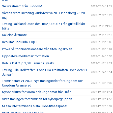
Se livestream från Judo-SM
2023-02-04 11:21
Vårens stora satsning! Judofestivalen i Lindesberg 26-28
2023-02-02 10:29
maj
Tävling Dalsland Open den 18/2, U9-U15 Från gult till blått
2023-02-01 21:43
bälte
Kallelse Årsmöte
2023-02-01 10:18
Resultat Bohusdal Cup 1
2023-01-29 13:05
Prova på för niondeklassare från Stenungskolan
2023-01-29 13:01
Uppdatera medlemsinformation
2023-01-24 10:33
Bohus Dal Cup 1, 28 Januari i Lysekil
2023-01-12 14:22
Tävling Lilla Trollträffen 1 och Lilla Trollträffen Open den 21
2023-01-04 13:14
Januari
Terminsstart VT 2023. Nya träningstider för Ungdom och
2023-01-03 18:39
Ungdom Avancerad
Nybörjarkurs för vuxna och ungdomar från 16år.
2022-12-18 14:14
Sista träningen för terminen för nybörjargruppen
2022-12-12 14:50
Missa inte terminens sista Judo-fitnesspass!
2022-12-07 10:37