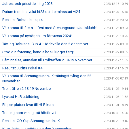
Julfest och prisutdelning 2023
2023-12-13 10:59
Datum terminsavslut ht23 och terminsstart vt24
2023-12-07 15:45
Resultat Bohusdal cup 4
2023-12-03 20:33
Välkomna till årets julfest med Stenungsunds Judoklubb!
2023-11-28 09:03
Välkomna på nybörjarkurs för vuxna 2024!
2023-11-26 10:25
Tävling Bohusdal Cup 4 i Uddevalla den 2 december
2023-11-22 09:03
Stöd din förening, handla hos Flügger färg!
2023-11-22 08:55
Påminnelse, anmälan till Trollträffen 2 18-19 November
2023-11-12 11:55
Resultat Judits Pokal #4
2023-11-11 16:09
Välkomna till Stenungsunds JK träningstävling den 22
2023-11-08 07:19
November!
Trollträffen 2 18-19 November
2023-11-07 19:14
Lyckad HLR utbildning
2023-11-03 11:32
Ett par platser kvar till HLR kurs
2023-11-01 18:49
Träning som vanligt på höstlovet.
2023-10-30 14:26
Resultat GO-Cup Stenungsunds JK
2023-10-29 19:16
Kurs i hjärt- lungräddning den 2 november