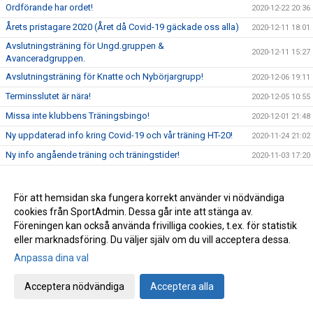
Ordförande har ordet!
2020-12-22 20:36
Årets pristagare 2020 (Året då Covid-19 gäckade oss alla)
2020-12-11 18:01
Avslutningsträning för Ungd.gruppen &
2020-12-11 15:27
Avanceradgruppen.
Avslutningsträning för Knatte och Nybörjargrupp!
2020-12-06 19:11
Terminsslutet är nära!
2020-12-05 10:55
Missa inte klubbens Träningsbingo!
2020-12-01 21:48
Ny uppdaterad info kring Covid-19 och vår träning HT-20!
2020-11-24 21:02
Ny info angående träning och träningstider!
2020-11-03 17:20
Uppdaterad info kring Covid-19
2020-10-31 12:32
Beslut om skärpta allmänna råd!
2020-10-29 15:45
För att hemsidan ska fungera korrekt använder vi nödvändiga
cookies från SportAdmin. Dessa går inte att stänga av.
Träning på Höstlovet?
2020-10-25 22:09
Föreningen kan också använda frivilliga cookies, t.ex. för statistik
Resultat Bohus-dal Cup
2020-10-04 13:30
eller marknadsföring. Du väljer själv om du vill acceptera dessa.
Resultat Kroppefjällskampen
2020-09-27 18:24
Anpassa dina val
Kroppefjällskampen, sönd. 27/9
2020-09-25 13:05
Acceptera nödvändiga
Acceptera alla
Inställd träning Knatte och Nybörjare!
2020-09-23 22:19
Kenny Kling på besök i Katagruppen!
2020-09-23 09:55