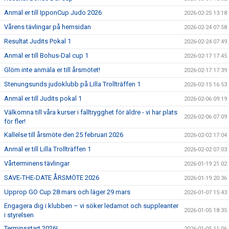
Anmäl er till IpponCup Judo 2026
2026-02-25 13:18
Vårens tävlingar på hemsidan
2026-02-24 07:58
Resultat Judits Pokal 1
2026-02-24 07:49
Anmäl er till Bohus-Dal cup 1
2026-02-17 17:45
Glöm inte anmäla er till årsmötet!
2026-02-17 17:39
Stenungsunds judoklubb på Lilla Trollträffen 1
2026-02-15 16:53
Anmäl er till Judits pokal 1
2026-02-06 09:19
Välkomna till våra kurser i falltrygghet för äldre - vi har plats
2026-02-06 07:09
för fler!
Kallelse till årsmöte den 25 februari 2026
2026-02-02 17:04
Anmäl er till Lilla Trollträffen 1
2026-02-02 07:03
Vårterminens tävlingar
2026-01-19 21:02
SAVE-THE-DATE ÅRSMÖTE 2026
2026-01-19 20:36
Upprop GO Cup 28 mars och läger 29 mars
2026-01-07 15:43
Engagera dig i klubben – vi söker ledamot och suppleanter
2026-01-05 18:35
i styrelsen
Terminsstart 2026!
2026-01-05 11:06