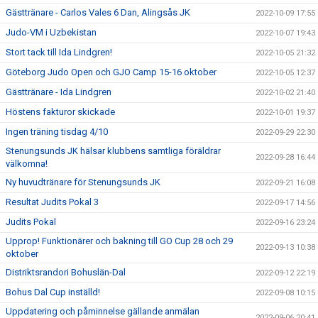
Gästtränare - Carlos Vales 6 Dan, Alingsås JK
2022-10-09 17:55
Judo-VM i Uzbekistan
2022-10-07 19:43
Stort tack till Ida Lindgren!
2022-10-05 21:32
Göteborg Judo Open och GJO Camp 15-16 oktober
2022-10-05 12:37
Gästtränare - Ida Lindgren
2022-10-02 21:40
Höstens fakturor skickade
2022-10-01 19:37
Ingen träning tisdag 4/10
2022-09-29 22:30
Stenungsunds JK hälsar klubbens samtliga föräldrar
2022-09-28 16:44
välkomna!
Ny huvudtränare för Stenungsunds JK
2022-09-21 16:08
Resultat Judits Pokal 3
2022-09-17 14:56
Judits Pokal
2022-09-16 23:24
Upprop! Funktionärer och bakning till GO Cup 28 och 29
2022-09-13 10:38
oktober
Distriktsrandori Bohuslän-Dal
2022-09-12 22:19
Bohus Dal Cup inställd!
2022-09-08 10:15
Uppdatering och påminnelse gällande anmälan
2022-09-06 20:41