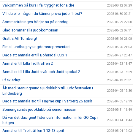
Välkommen på kurs i falltrygghet för äldre
2025-07-12 07:29
Vill du eller någon du känner prova judo i höst?
2025-06-30 07:21
Sommarträningen börjar nu på onsdag.
2025-06-29 22:00
Glad sommar alla judokompisar!
2025-06-02 07:11
Grattis Alf Tornberg!
2025-05-26 21:08
Elma Lundhag ny ungdomsrepresentant
2025-05-26 21:03
Dags att anmäla er till Bohusdal Cup 1
2025-04-27 20:47
Anmäl er till Lilla Trollträffen 2
2025-04-23 18:47
Anmäl er till Lilla Judits vår och Judits pokal 2
2025-04-23 18:29
Påskledigt
2025-04-13 20:31
Åk med Stenungsunds judoklubb till Judofestivalen i
2025-04-05 19:30
Lindesberg
Dags att anmäla sig till Hajime cup i Varberg 26 april!
2025-04-05 19:19
Stenungsunds judoklubb på seniormässan
2025-03-31 16:49
Då var det dax igen! Tider och information inför GO Cup i
2025-03-14 11:43
helgen
Anmäl er till Trollträffen 1 12-13 april
2025-03-04 19:02