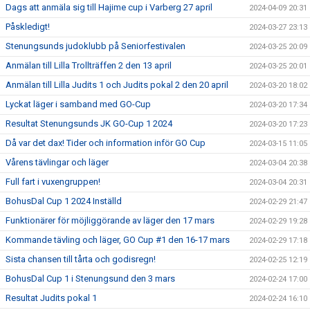
Dags att anmäla sig till Hajime cup i Varberg 27 april
2024-04-09 20:31
Påskledigt!
2024-03-27 23:13
Stenungsunds judoklubb på Seniorfestivalen
2024-03-25 20:09
Anmälan till Lilla Trollträffen 2 den 13 april
2024-03-25 20:01
Anmälan till Lilla Judits 1 och Judits pokal 2 den 20 april
2024-03-20 18:02
Lyckat läger i samband med GO-Cup
2024-03-20 17:34
Resultat Stenungsunds JK GO-Cup 1 2024
2024-03-20 17:23
Då var det dax! Tider och information inför GO Cup
2024-03-15 11:05
Vårens tävlingar och läger
2024-03-04 20:38
Full fart i vuxengruppen!
2024-03-04 20:31
BohusDal Cup 1 2024 Inställd
2024-02-29 21:47
Funktionärer för möjliggörande av läger den 17 mars
2024-02-29 19:28
Kommande tävling och läger, GO Cup #1 den 16-17 mars
2024-02-29 17:18
Sista chansen till tårta och godisregn!
2024-02-25 12:19
BohusDal Cup 1 i Stenungsund den 3 mars
2024-02-24 17:00
Resultat Judits pokal 1
2024-02-24 16:10