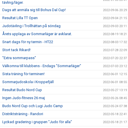
tävling/läger.
Dags att anmäla sig till Bohus Dal Cup!
2022-09-06 20:29
Resultat Lilla TT Open
2022-09-04 21:15
Judotävling i Trollhättan på söndag
2022-09-03 20:11
Årets upplaga av Sommarläger är avklarat.
2022-08-19 18:21
Snart dags för ny termin - HT22
2022-08-03 17:32
Stort tack Rikard!
2022-07-28 22:09
"Extra sommarpass"
2022-07-20 22:37
Välkomna till klubbens - Endags "Sommarläger"
2022-07-03 23:12
Sista träning för terminen!
2022-06-01 12:15
Sommarjudoskola i Kroppefjäll
2022-06-01 08:55
Resultat Budo Nord Cup
2022-05-27 13:19
Ingen Judo-fitness 26 maj
2022-05-26 08:45
Budo Nord Cup och Lugi Judo Camp
2022-05-24 07:38
Distriktsträning - Randori
2022-05-18 22:41
Lyckad gradering i gruppen "Judo för alla"
2022-05-18 21:17