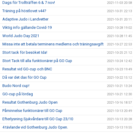
Dags för Trollträffen 6 & 7 nov!
2021-11-03 20:58
Träning på höstlovet v44?
2021-10-31 22:13
Adaptive Judo i Landvetter
2021-10-31 20:11
Viktig info gällande Covid-19
2021-10-28 19:02
World Judo Day 2021
2021-10-28 11:45
Missa inte att betala terminens medlems och träningsavgift
2021-10-27 22:53
Stort tack för besöket Ida!
2021-10-25 21:12
Stort Tack till alla funktionärer på GO Cup
2021-10-24 12:42
Resultat vid GO-cup och BNC
2021-10-23 19:49
Då var det dax för GO Cup
2021-10-22 15:12
Budo Nord cup!
2021-10-21 13:24
GO-cup på lördag
2021-10-21 12:30
Resultat Gothenburg Judo Open
2021-10-16 18:57
Påminnelse funktionärer till GO Cup
2021-10-13 20:49
Efterlysning Sjukvårdare till GO Cup 23/10
2021-10-13 20:28
4 tävlande vid Gothenburg Judo Open.
2021-10-13 19:55