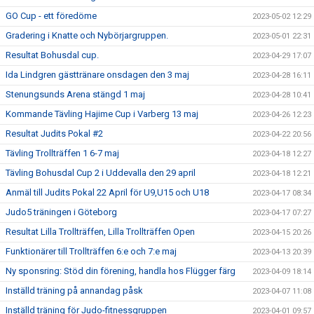
GO Cup - ett föredöme
2023-05-02 12:29
Gradering i Knatte och Nybörjargruppen.
2023-05-01 22:31
Resultat Bohusdal cup.
2023-04-29 17:07
Ida Lindgren gästtränare onsdagen den 3 maj
2023-04-28 16:11
Stenungsunds Arena stängd 1 maj
2023-04-28 10:41
Kommande Tävling Hajime Cup i Varberg 13 maj
2023-04-26 12:23
Resultat Judits Pokal #2
2023-04-22 20:56
Tävling Trollträffen 1 6-7 maj
2023-04-18 12:27
Tävling Bohusdal Cup 2 i Uddevalla den 29 april
2023-04-18 12:21
Anmäl till Judits Pokal 22 April för U9,U15 och U18
2023-04-17 08:34
Judo5 träningen i Göteborg
2023-04-17 07:27
Resultat Lilla Trollträffen, Lilla Trollträffen Open
2023-04-15 20:26
Funktionärer till Trollträffen 6:e och 7:e maj
2023-04-13 20:39
Ny sponsring: Stöd din förening, handla hos Flügger färg
2023-04-09 18:14
Inställd träning på annandag påsk
2023-04-07 11:08
Inställd träning för Judo-fitnessgruppen
2023-04-01 09:57