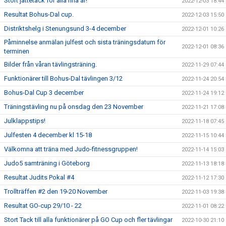
Stort jättetack för alla fina år!
2022-12-03 18:44
Resultat Bohus-Dal cup.
2022-12-03 15:50
Distriktshelg i Stenungsund 3-4 december
2022-12-01 10:26
Påminnelse anmälan julfest och sista träningsdatum för
2022-12-01 08:36
terminen
Bilder från våran tävlingsträning.
2022-11-29 07:44
Funktionärer till Bohus-Dal tävlingen 3/12
2022-11-24 20:54
Bohus-Dal Cup 3 december
2022-11-24 19:12
Träningstävling nu på onsdag den 23 November
2022-11-21 17:08
Julklappstips!
2022-11-18 07:45
Julfesten 4 december kl 15-18
2022-11-15 10:44
Välkomna att träna med Judo-fitnessgruppen!
2022-11-14 15:03
Judo5 samträning i Göteborg
2022-11-13 18:18
Resultat Judits Pokal #4
2022-11-12 17:30
Trollträffen #2 den 19-20 November
2022-11-03 19:38
Resultat GO-cup 29/10 - 22
2022-11-01 08:22
Stort Tack till alla funktionärer på GO Cup och fler tävlingar
2022-10-30 21:10