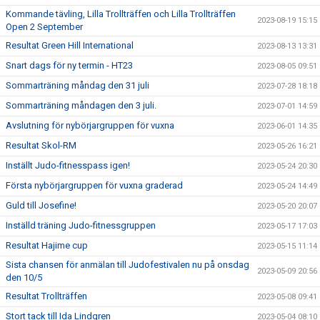
Kommande tävling, Lilla Trollträffen och Lilla Trollträffen
2023-08-19 15:15
Open 2 September
Resultat Green Hill International
2023-08-13 13:31
Snart dags för ny termin - HT23
2023-08-05 09:51
Sommarträning måndag den 31 juli
2023-07-28 18:18
Sommarträning måndagen den 3 juli.
2023-07-01 14:59
Avslutning för nybörjargruppen för vuxna
2023-06-01 14:35
Resultat Skol-RM
2023-05-26 16:21
Inställt Judo-fitnesspass igen!
2023-05-24 20:30
Första nybörjargruppen för vuxna graderad
2023-05-24 14:49
Guld till Josefine!
2023-05-20 20:07
Inställd träning Judo-fitnessgruppen
2023-05-17 17:03
Resultat Hajime cup
2023-05-15 11:14
Sista chansen för anmälan till Judofestivalen nu på onsdag
2023-05-09 20:56
den 10/5
Resultat Trollträffen
2023-05-08 09:41
Stort tack till Ida Lindgren
2023-05-04 08:10