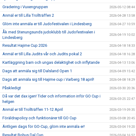
Gradering i Vuxengruppen
2026-05-12 08:44
Anmäl er till Lilla Trollträffen 2
2026-04-28 13:58
Glöm inte anmäla er till Judofestivalen i Lindesberg
2026-04-27 10:59
Åk med Stenungsunds judoklubb till Judofestivalen i
2026-04-19 10:02
Lindesberg
Resultat Hajime Cup 2026
2026-04-18 18:33
Anmäl er till Lilla Judits vår och Judits pokal 2
2026-04-18 16:28
Kartläggning barn och ungas delaktighet och inflytande
2026-04-13 13:06
Dags att anmäla sig till Dalsland Open 1
2026-04-09 15:42
Dags att anmäla sig till Hajime cup i Varberg 18 april!
2026-04-08 18:29
Påskledigt
2026-03-30 20:36
Då var det dax igen! Tider och information inför GO Cup i
2026-03-25 22:47
helgen
Anmäl er till Trollträffen 11-12 April
2026-03-19 09:35
Föräldrapolicy och funktionärer till GO Cup
2026-03-08 20:45
Äntligen dags för GO-Cup, glöm inte anmäla er!
2026-03-04 19:20
Resultat Bohus Dal Cup
2026-03-04 16:52