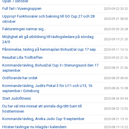
Open 7 oktober
Full fart i Vuxengruppen
2023-09-22 20:32
Upprop! Funktionärer och bakning till GO Cup 27 och 28
2023-09-21 08:00
oktober
Faktureringen närmar sig...
2023-09-20 20:28
Möjlighet att gå utbildning till tävlingsledare på söndag
2023-09-19 21:20
24/9
Påminnelse, tävling på hemmaplan BohusDal cup 17 sep.
2023-09-11 10:16
Resultat Lilla Trollträffen
2023-09-02 21:26
Kommande tävling, BohusDal Cup 3 i Stenungsund den 17
2023-08-31 21:06
september
Ordförande har ordet
2023-08-29 08:00
Kommande tävling, Judits Pokal 3 för U11 och U13, 16
2023-08-26 15:38
september i Göteborg
Start Judofitness
2023-08-24 09:34
Du har väl inte missat att anmäla dig/ditt barn till
2023-08-22 12:55
höstterminen
Kommande tävling, Arvika Judo Cup 9 september
2023-08-21 13:10
Hösten tävlingar nu inlagda i kalendern
2023-08-19 15:22