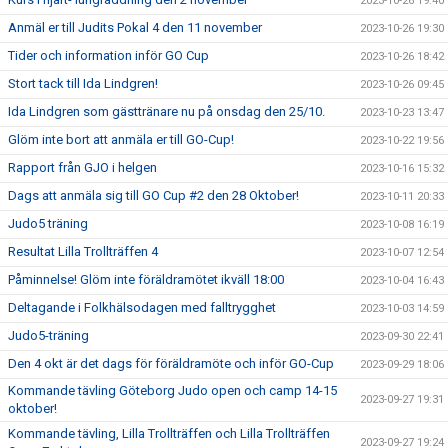
2023-10-26 19:40
Anmäl er till Judits Pokal 4 den 11 november
2023-10-26 19:30
Tider och information inför GO Cup
2023-10-26 18:42
Stort tack till Ida Lindgren!
2023-10-26 09:45
Ida Lindgren som gästtränare nu på onsdag den 25/10.
2023-10-23 13:47
Glöm inte bort att anmäla er till GO-Cup!
2023-10-22 19:56
Rapport från GJO i helgen
2023-10-16 15:32
Dags att anmäla sig till GO Cup #2 den 28 Oktober!
2023-10-11 20:33
Judo5 träning
2023-10-08 16:19
Resultat Lilla Trollträffen 4
2023-10-07 12:54
Påminnelse! Glöm inte föräldramötet ikväll 18:00
2023-10-04 16:43
Deltagande i Folkhälsodagen med falltrygghet
2023-10-03 14:59
Judo5-träning
2023-09-30 22:41
Den 4 okt är det dags för föräldramöte och inför GO-Cup
2023-09-29 18:06
Kommande tävling Göteborg Judo open och camp 14-15
2023-09-27 19:31
oktober!
Kommande tävling, Lilla Trollträffen och Lilla Trollträffen
2023-09-27 19:24