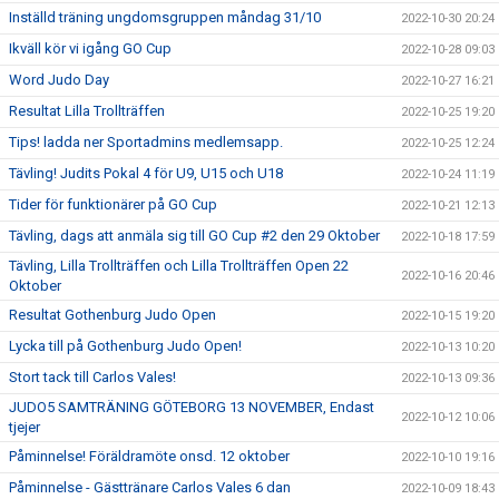
Inställd träning ungdomsgruppen måndag 31/10
2022-10-30 20:24
Ikväll kör vi igång GO Cup
2022-10-28 09:03
Word Judo Day
2022-10-27 16:21
Resultat Lilla Trollträffen
2022-10-25 19:20
Tips! ladda ner Sportadmins medlemsapp.
2022-10-25 12:24
Tävling! Judits Pokal 4 för U9, U15 och U18
2022-10-24 11:19
Tider för funktionärer på GO Cup
2022-10-21 12:13
Tävling, dags att anmäla sig till GO Cup #2 den 29 Oktober
2022-10-18 17:59
Tävling, Lilla Trollträffen och Lilla Trollträffen Open 22
2022-10-16 20:46
Oktober
Resultat Gothenburg Judo Open
2022-10-15 19:20
Lycka till på Gothenburg Judo Open!
2022-10-13 10:20
Stort tack till Carlos Vales!
2022-10-13 09:36
JUDO5 SAMTRÄNING GÖTEBORG 13 NOVEMBER, Endast
2022-10-12 10:06
tjejer
Påminnelse! Föräldramöte onsd. 12 oktober
2022-10-10 19:16
Påminnelse - Gästtränare Carlos Vales 6 dan
2022-10-09 18:43