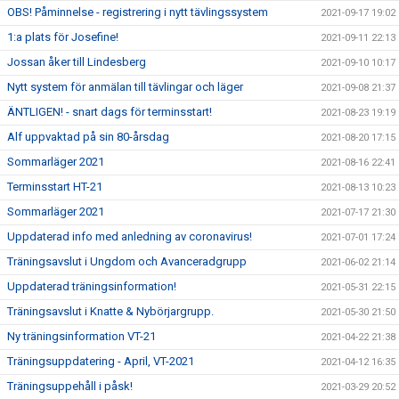
OBS! Påminnelse - registrering i nytt tävlingssystem
2021-09-17 19:02
1:a plats för Josefine!
2021-09-11 22:13
Jossan åker till Lindesberg
2021-09-10 10:17
Nytt system för anmälan till tävlingar och läger
2021-09-08 21:37
ÄNTLIGEN! - snart dags för terminsstart!
2021-08-23 19:19
Alf uppvaktad på sin 80-årsdag
2021-08-20 17:15
Sommarläger 2021
2021-08-16 22:41
Terminsstart HT-21
2021-08-13 10:23
Sommarläger 2021
2021-07-17 21:30
Uppdaterad info med anledning av coronavirus!
2021-07-01 17:24
Träningsavslut i Ungdom och Avanceradgrupp
2021-06-02 21:14
Uppdaterad träningsinformation!
2021-05-31 22:15
Träningsavslut i Knatte & Nybörjargrupp.
2021-05-30 21:50
Ny träningsinformation VT-21
2021-04-22 21:38
Träningsuppdatering - April, VT-2021
2021-04-12 16:35
Träningsuppehåll i påsk!
2021-03-29 20:52