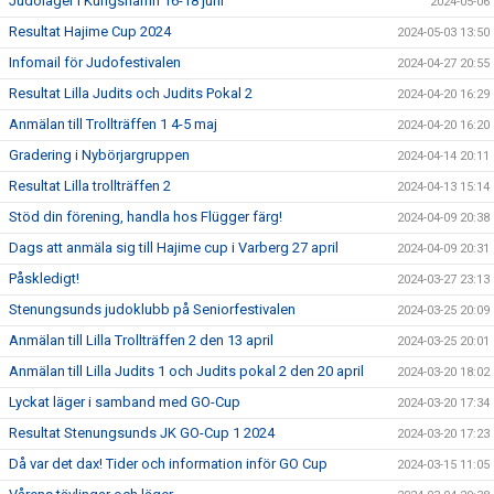
Judoläger i Kungshamn 16-18 juni
2024-05-06
Resultat Hajime Cup 2024
2024-05-03 13:50
Infomail för Judofestivalen
2024-04-27 20:55
Resultat Lilla Judits och Judits Pokal 2
2024-04-20 16:29
Anmälan till Trollträffen 1 4-5 maj
2024-04-20 16:20
Gradering i Nybörjargruppen
2024-04-14 20:11
Resultat Lilla trollträffen 2
2024-04-13 15:14
Stöd din förening, handla hos Flügger färg!
2024-04-09 20:38
Dags att anmäla sig till Hajime cup i Varberg 27 april
2024-04-09 20:31
Påskledigt!
2024-03-27 23:13
Stenungsunds judoklubb på Seniorfestivalen
2024-03-25 20:09
Anmälan till Lilla Trollträffen 2 den 13 april
2024-03-25 20:01
Anmälan till Lilla Judits 1 och Judits pokal 2 den 20 april
2024-03-20 18:02
Lyckat läger i samband med GO-Cup
2024-03-20 17:34
Resultat Stenungsunds JK GO-Cup 1 2024
2024-03-20 17:23
Då var det dax! Tider och information inför GO Cup
2024-03-15 11:05