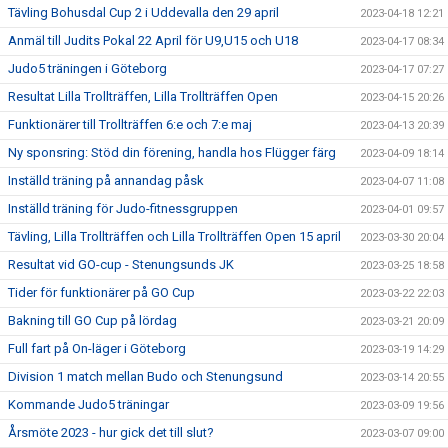
Tävling Bohusdal Cup 2 i Uddevalla den 29 april
2023-04-18 12:21
Anmäl till Judits Pokal 22 April för U9,U15 och U18
2023-04-17 08:34
Judo5 träningen i Göteborg
2023-04-17 07:27
Resultat Lilla Trollträffen, Lilla Trollträffen Open
2023-04-15 20:26
Funktionärer till Trollträffen 6:e och 7:e maj
2023-04-13 20:39
Ny sponsring: Stöd din förening, handla hos Flügger färg
2023-04-09 18:14
Inställd träning på annandag påsk
2023-04-07 11:08
Inställd träning för Judo-fitnessgruppen
2023-04-01 09:57
Tävling, Lilla Trollträffen och Lilla Trollträffen Open 15 april
2023-03-30 20:04
Resultat vid GO-cup - Stenungsunds JK
2023-03-25 18:58
Tider för funktionärer på GO Cup
2023-03-22 22:03
Bakning till GO Cup på lördag
2023-03-21 20:09
Full fart på On-läger i Göteborg
2023-03-19 14:29
Division 1 match mellan Budo och Stenungsund
2023-03-14 20:55
Kommande Judo5 träningar
2023-03-09 19:56
Årsmöte 2023 - hur gick det till slut?
2023-03-07 09:00