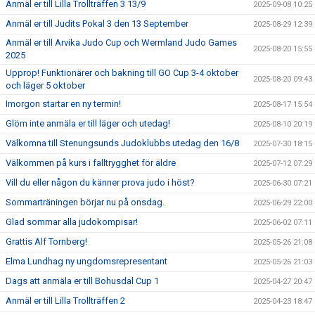
Anmäl er till Lilla Trollträffen 3 13/9
2025-09-08 10:25
Anmäl er till Judits Pokal 3 den 13 September
2025-08-29 12:39
Anmäl er till Arvika Judo Cup och Wermland Judo Games
2025-08-20 15:55
2025
Upprop! Funktionärer och bakning till GO Cup 3-4 oktober
2025-08-20 09:43
och läger 5 oktober
Imorgon startar en ny termin!
2025-08-17 15:54
Glöm inte anmäla er till läger och utedag!
2025-08-10 20:19
Välkomna till Stenungsunds Judoklubbs utedag den 16/8
2025-07-30 18:15
Välkommen på kurs i falltrygghet för äldre
2025-07-12 07:29
Vill du eller någon du känner prova judo i höst?
2025-06-30 07:21
Sommarträningen börjar nu på onsdag.
2025-06-29 22:00
Glad sommar alla judokompisar!
2025-06-02 07:11
Grattis Alf Tornberg!
2025-05-26 21:08
Elma Lundhag ny ungdomsrepresentant
2025-05-26 21:03
Dags att anmäla er till Bohusdal Cup 1
2025-04-27 20:47
Anmäl er till Lilla Trollträffen 2
2025-04-23 18:47