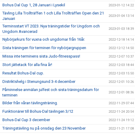
Bohus Dal Cup 1, 28 Januari i Lysekil
2023-01-12 14:22
Tävling Lilla Trollträffen 1 och Lilla Trollträffen Open den 21
2023-01-04 13:14
Januari
Terminsstart VT 2023. Nya träningstider för Ungdom och
2023-01-03 18:39
Ungdom Avancerad
Nybörjarkurs för vuxna och ungdomar från 16år.
2022-12-18 14:14
Sista träningen för terminen för nybörjargruppen
2022-12-12 14:50
Missa inte terminens sista Judo-fitnesspass!
2022-12-07 10:37
Stort jättetack för alla fina år!
2022-12-03 18:44
Resultat Bohus-Dal cup.
2022-12-03 15:50
Distriktshelg i Stenungsund 3-4 december
2022-12-01 10:26
Påminnelse anmälan julfest och sista träningsdatum för
2022-12-01 08:36
terminen
Bilder från våran tävlingsträning.
2022-11-29 07:44
Funktionärer till Bohus-Dal tävlingen 3/12
2022-11-24 20:54
Bohus-Dal Cup 3 december
2022-11-24 19:12
Träningstävling nu på onsdag den 23 November
2022-11-21 17:08