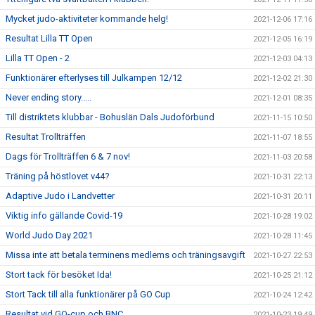
Mycket judo-aktiviteter kommande helg!
2021-12-06 17:16
Resultat Lilla TT Open
2021-12-05 16:19
Lilla TT Open - 2
2021-12-03 04:13
Funktionärer efterlyses till Julkampen 12/12
2021-12-02 21:30
Never ending story.....
2021-12-01 08:35
Till distriktets klubbar - Bohuslän Dals Judoförbund
2021-11-15 10:50
Resultat Trollträffen
2021-11-07 18:55
Dags för Trollträffen 6 & 7 nov!
2021-11-03 20:58
Träning på höstlovet v44?
2021-10-31 22:13
Adaptive Judo i Landvetter
2021-10-31 20:11
Viktig info gällande Covid-19
2021-10-28 19:02
World Judo Day 2021
2021-10-28 11:45
Missa inte att betala terminens medlems och träningsavgift
2021-10-27 22:53
Stort tack för besöket Ida!
2021-10-25 21:12
Stort Tack till alla funktionärer på GO Cup
2021-10-24 12:42
Resultat vid GO-cup och BNC
2021-10-23 19:49