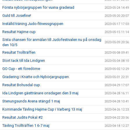
Första nybörjargruppen för vuxna graderad
2023-05-24 14:49
Guld till Josefine!
2023-05-20 20:07
Inställd träning Judo-fitnessgruppen
2023-05-17 17:03
Resultat Hajime cup
2023-05-15 11:14
Sista chansen för anmälan till Judofestivalen nu på onsdag
2023-05-09 20:56
den 10/5
Resultat Trollträffen
2023-05-08 09:41
Stort tack till Ida Lindgren
2023-05-04 08:10
GO Cup - ett föredöme
2023-05-02 12:29
Gradering i Knatte och Nybörjargruppen.
2023-05-01 22:31
Resultat Bohusdal cup.
2023-04-29 17:07
Ida Lindgren gästtränare onsdagen den 3 maj
2023-04-28 16:11
Stenungsunds Arena stängd 1 maj
2023-04-28 10:41
Kommande Tävling Hajime Cup i Varberg 13 maj
2023-04-26 12:23
Resultat Judits Pokal #2
2023-04-22 20:56
Tävling Trollträffen 1 6-7 maj
2023-04-18 12:27