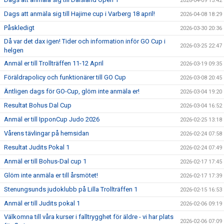
2026-04-09 15:42
Dags att anmäla sig till Hajime cup i Varberg 18 april!
2026-04-08 18:29
Påskledigt
2026-03-30 20:36
Då var det dax igen! Tider och information inför GO Cup i
2026-03-25 22:47
helgen
Anmäl er till Trollträffen 11-12 April
2026-03-19 09:35
Föräldrapolicy och funktionärer till GO Cup
2026-03-08 20:45
Äntligen dags för GO-Cup, glöm inte anmäla er!
2026-03-04 19:20
Resultat Bohus Dal Cup
2026-03-04 16:52
Anmäl er till IpponCup Judo 2026
2026-02-25 13:18
Vårens tävlingar på hemsidan
2026-02-24 07:58
Resultat Judits Pokal 1
2026-02-24 07:49
Anmäl er till Bohus-Dal cup 1
2026-02-17 17:45
Glöm inte anmäla er till årsmötet!
2026-02-17 17:39
Stenungsunds judoklubb på Lilla Trollträffen 1
2026-02-15 16:53
Anmäl er till Judits pokal 1
2026-02-06 09:19
Välkomna till våra kurser i falltrygghet för äldre - vi har plats
2026-02-06 07:09