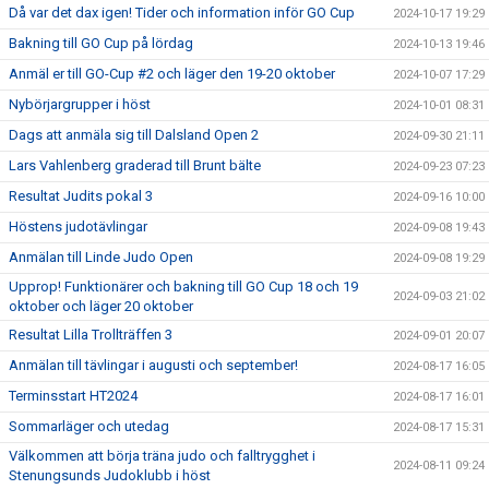
Då var det dax igen! Tider och information inför GO Cup
2024-10-17 19:29
Bakning till GO Cup på lördag
2024-10-13 19:46
Anmäl er till GO-Cup #2 och läger den 19-20 oktober
2024-10-07 17:29
Nybörjargrupper i höst
2024-10-01 08:31
Dags att anmäla sig till Dalsland Open 2
2024-09-30 21:11
Lars Vahlenberg graderad till Brunt bälte
2024-09-23 07:23
Resultat Judits pokal 3
2024-09-16 10:00
Höstens judotävlingar
2024-09-08 19:43
Anmälan till Linde Judo Open
2024-09-08 19:29
Upprop! Funktionärer och bakning till GO Cup 18 och 19
2024-09-03 21:02
oktober och läger 20 oktober
Resultat Lilla Trollträffen 3
2024-09-01 20:07
Anmälan till tävlingar i augusti och september!
2024-08-17 16:05
Terminsstart HT2024
2024-08-17 16:01
Sommarläger och utedag
2024-08-17 15:31
Välkommen att börja träna judo och falltrygghet i
2024-08-11 09:24
Stenungsunds Judoklubb i höst