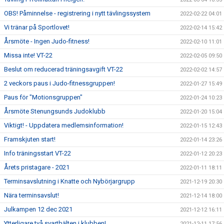
OBS! Påminnelse - registrering i nytt tävlingssystem
2022-02-22 04:01
Vi tränar på Sportlovet!
2022-02-14 15:42
Årsmöte - Ingen Judo-fitness!
2022-02-10 11:01
Missa inte! VT-22
2022-02-05 09:50
Beslut om reducerad träningsavgift VT-22
2022-02-02 14:57
2 veckors paus i Judo-fitnessgruppen!
2022-01-27 15:49
Paus för "Motionsgruppen"
2022-01-24 10:23
Årsmöte Stenungsunds Judoklubb
2022-01-20 15:04
Viktigt! - Uppdatera medlemsinformation!
2022-01-15 12:43
Framskjuten start!
2022-01-14 23:26
Info träningsstart VT-22
2022-01-12 20:23
Årets pristagare - 2021
2022-01-11 18:11
Terminsavslutning i Knatte och Nybörjargrupp
2021-12-19 20:30
Nära terminsavslut!
2021-12-14 18:00
Julkampen 12 dec 2021
2021-12-12 16:11
Ytterligare två svartbälten i klubben!
2021-12-11 17:56