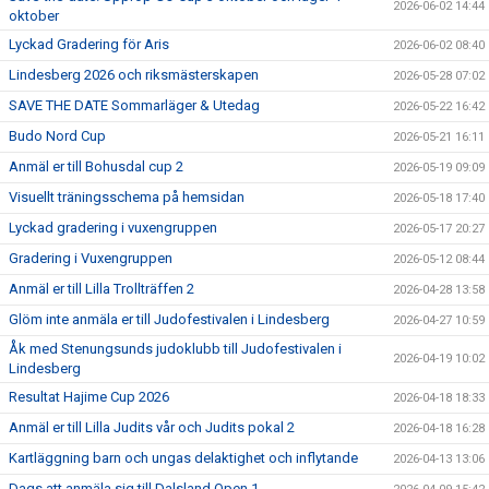
2026-06-02 14:44
oktober
Lyckad Gradering för Aris
2026-06-02 08:40
Lindesberg 2026 och riksmästerskapen
2026-05-28 07:02
SAVE THE DATE Sommarläger & Utedag
2026-05-22 16:42
Budo Nord Cup
2026-05-21 16:11
Anmäl er till Bohusdal cup 2
2026-05-19 09:09
Visuellt träningsschema på hemsidan
2026-05-18 17:40
Lyckad gradering i vuxengruppen
2026-05-17 20:27
Gradering i Vuxengruppen
2026-05-12 08:44
Anmäl er till Lilla Trollträffen 2
2026-04-28 13:58
Glöm inte anmäla er till Judofestivalen i Lindesberg
2026-04-27 10:59
Åk med Stenungsunds judoklubb till Judofestivalen i
2026-04-19 10:02
Lindesberg
Resultat Hajime Cup 2026
2026-04-18 18:33
Anmäl er till Lilla Judits vår och Judits pokal 2
2026-04-18 16:28
Kartläggning barn och ungas delaktighet och inflytande
2026-04-13 13:06
Dags att anmäla sig till Dalsland Open 1