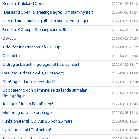
Resultat Dalsland Open
2022-04-09 18:13
"Dalsland Open" & Träningslägret "Omstart/Nystart"
2022-04-07 19:24
Hög tid att anmäla sig till Dalsland Open + Läger
2022-03-29 18:05
Resultat GO-cup - Stenungsunds JK
2022-03-26 22:10
GO-cup
2022-03-26 07:25
Tider för funktionärer på GO Cup
2022-03-23 21:12
Gult bälte!
2022-03-23 08:46
Utdrag ur belastningsregistret hos polisen!
2022-03-20 13:17
Resultat Judits Pokal 1, i Göteborg.
2022-03-19 14:09
Obs! Ingen Judo-fitness ikväll!
2022-03-17 19:30
Uppdatering och påminnelse gällande anmälan
2022-03-16 16:25
tävling/läger.
Äntligen "Judits Pokal" igen!
2022-03-14 11:45
Motionsgruppen kör på igen!
2022-03-08 16:18
Funktionärer till GO Cup 25 och 26 mars
2022-03-07 12:54
Lyckat resultat i Trollhättan!
2022-03-06 16:49
Tävling i Trollhättan i helgen!
2022-03-04 10:35