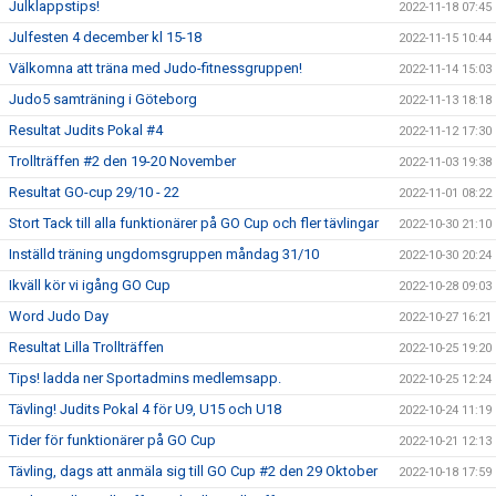
Julklappstips!
2022-11-18 07:45
Julfesten 4 december kl 15-18
2022-11-15 10:44
Välkomna att träna med Judo-fitnessgruppen!
2022-11-14 15:03
Judo5 samträning i Göteborg
2022-11-13 18:18
Resultat Judits Pokal #4
2022-11-12 17:30
Trollträffen #2 den 19-20 November
2022-11-03 19:38
Resultat GO-cup 29/10 - 22
2022-11-01 08:22
Stort Tack till alla funktionärer på GO Cup och fler tävlingar
2022-10-30 21:10
Inställd träning ungdomsgruppen måndag 31/10
2022-10-30 20:24
Ikväll kör vi igång GO Cup
2022-10-28 09:03
Word Judo Day
2022-10-27 16:21
Resultat Lilla Trollträffen
2022-10-25 19:20
Tips! ladda ner Sportadmins medlemsapp.
2022-10-25 12:24
Tävling! Judits Pokal 4 för U9, U15 och U18
2022-10-24 11:19
Tider för funktionärer på GO Cup
2022-10-21 12:13
Tävling, dags att anmäla sig till GO Cup #2 den 29 Oktober
2022-10-18 17:59