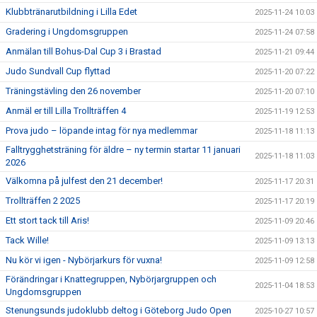
Klubbtränarutbildning i Lilla Edet
2025-11-24 10:03
Gradering i Ungdomsgruppen
2025-11-24 07:58
Anmälan till Bohus-Dal Cup 3 i Brastad
2025-11-21 09:44
Judo Sundvall Cup flyttad
2025-11-20 07:22
Träningstävling den 26 november
2025-11-20 07:10
Anmäl er till Lilla Trollträffen 4
2025-11-19 12:53
Prova judo – löpande intag för nya medlemmar
2025-11-18 11:13
Falltrygghetsträning för äldre – ny termin startar 11 januari
2025-11-18 11:03
2026
Välkomna på julfest den 21 december!
2025-11-17 20:31
Trollträffen 2 2025
2025-11-17 20:19
Ett stort tack till Aris!
2025-11-09 20:46
Tack Wille!
2025-11-09 13:13
Nu kör vi igen - Nybörjarkurs för vuxna!
2025-11-09 12:58
Förändringar i Knattegruppen, Nybörjargruppen och
2025-11-04 18:53
Ungdomsgruppen
Stenungsunds judoklubb deltog i Göteborg Judo Open
2025-10-27 10:57