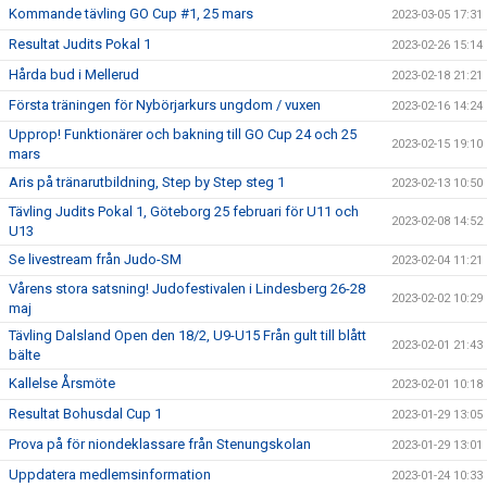
Kommande tävling GO Cup #1, 25 mars
2023-03-05 17:31
Resultat Judits Pokal 1
2023-02-26 15:14
Hårda bud i Mellerud
2023-02-18 21:21
Första träningen för Nybörjarkurs ungdom / vuxen
2023-02-16 14:24
Upprop! Funktionärer och bakning till GO Cup 24 och 25
2023-02-15 19:10
mars
Aris på tränarutbildning, Step by Step steg 1
2023-02-13 10:50
Tävling Judits Pokal 1, Göteborg 25 februari för U11 och
2023-02-08 14:52
U13
Se livestream från Judo-SM
2023-02-04 11:21
Vårens stora satsning! Judofestivalen i Lindesberg 26-28
2023-02-02 10:29
maj
Tävling Dalsland Open den 18/2, U9-U15 Från gult till blått
2023-02-01 21:43
bälte
Kallelse Årsmöte
2023-02-01 10:18
Resultat Bohusdal Cup 1
2023-01-29 13:05
Prova på för niondeklassare från Stenungskolan
2023-01-29 13:01
Uppdatera medlemsinformation
2023-01-24 10:33