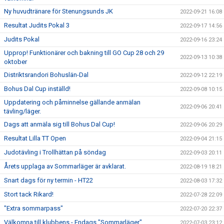
Ny huvudtränare för Stenungsunds JK
2022-09-21 16:08
Resultat Judits Pokal 3
2022-09-17 14:56
Judits Pokal
2022-09-16 23:24
Upprop! Funktionärer och bakning till GO Cup 28 och 29
2022-09-13 10:38
oktober
Distriktsrandori Bohuslän-Dal
2022-09-12 22:19
Bohus Dal Cup inställd!
2022-09-08 10:15
Uppdatering och påminnelse gällande anmälan
2022-09-06 20:41
tävling/läger.
Dags att anmäla sig till Bohus Dal Cup!
2022-09-06 20:29
Resultat Lilla TT Open
2022-09-04 21:15
Judotävling i Trollhättan på söndag
2022-09-03 20:11
Årets upplaga av Sommarläger är avklarat.
2022-08-19 18:21
Snart dags för ny termin - HT22
2022-08-03 17:32
Stort tack Rikard!
2022-07-28 22:09
"Extra sommarpass"
2022-07-20 22:37
Välkomna till klubbens - Endags "Sommarläger"
2022-07-03 23:12