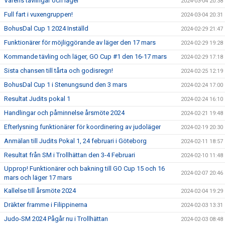
Vårens tävlingar och läger
2024-03-04 20:38
Full fart i vuxengruppen!
2024-03-04 20:31
BohusDal Cup 1 2024 Inställd
2024-02-29 21:47
Funktionärer för möjliggörande av läger den 17 mars
2024-02-29 19:28
Kommande tävling och läger, GO Cup #1 den 16-17 mars
2024-02-29 17:18
Sista chansen till tårta och godisregn!
2024-02-25 12:19
BohusDal Cup 1 i Stenungsund den 3 mars
2024-02-24 17:00
Resultat Judits pokal 1
2024-02-24 16:10
Handlingar och påminnelse årsmöte 2024
2024-02-21 19:48
Efterlysning funktionärer för koordinering av judoläger
2024-02-19 20:30
Anmälan till Judits Pokal 1, 24 februari i Göteborg
2024-02-11 18:57
Resultat från SM i Trollhättan den 3-4 Februari
2024-02-10 11:48
Upprop! Funktionärer och bakning till GO Cup 15 och 16
2024-02-07 20:46
mars och läger 17 mars
Kallelse till årsmöte 2024
2024-02-04 19:29
Dräkter framme i Filippinerna
2024-02-03 13:31
Judo-SM 2024 Pågår nu i Trollhättan
2024-02-03 08:48