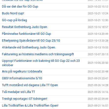
Då var det dax för GO Cup
2021-10-22 15:12
Budo Nord cup!
2021-10-21 13:24
GO-cup på lördag
2021-10-21 12:30
Resultat Gothenburg Judo Open
2021-10-16 18:57
Påminnelse funktionärer till GO Cup
2021-10-13 20:49
Efterlysning Sjukvårdare till GO Cup 23/10
2021-10-13 20:28
4 tävlande vid Gothenburg Judo Open.
2021-10-13 19:55
Fakturering av höstens medlems och träningsavgift
2021-10-07 20:13
Upprop! Funktionärer och bakning till GO Cup 22 och 23
2021-10-05 20:50
oktober
Aris på regelkurs i Uddevalla
2021-10-02 20:48
OBS! Informationsmöte 5/10
2021-09-29 23:47
Tufft motstånd vid dagens Lilla TT Open
2021-09-26 14:28
Två medaljer vid Lilla TT
2021-09-25 14:16
Trevligt reportage i ST tidningen!
2021-09-22 09:49
Lilla Trollträffen & Lilla Trollträffen Open!
2021-09-21 16:07