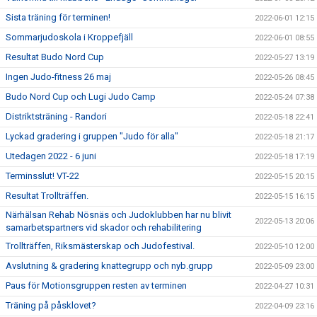
Sista träning för terminen!
2022-06-01 12:15
Sommarjudoskola i Kroppefjäll
2022-06-01 08:55
Resultat Budo Nord Cup
2022-05-27 13:19
Ingen Judo-fitness 26 maj
2022-05-26 08:45
Budo Nord Cup och Lugi Judo Camp
2022-05-24 07:38
Distriktsträning - Randori
2022-05-18 22:41
Lyckad gradering i gruppen "Judo för alla"
2022-05-18 21:17
Utedagen 2022 - 6 juni
2022-05-18 17:19
Terminsslut! VT-22
2022-05-15 20:15
Resultat Trollträffen.
2022-05-15 16:15
Närhälsan Rehab Nösnäs och Judoklubben har nu blivit
2022-05-13 20:06
samarbetspartners vid skador och rehabilitering
Trollträffen, Riksmästerskap och Judofestival.
2022-05-10 12:00
Avslutning & gradering knattegrupp och nyb.grupp
2022-05-09 23:00
Paus för Motionsgruppen resten av terminen
2022-04-27 10:31
Träning på påsklovet?
2022-04-09 23:16