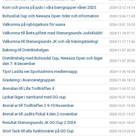
Kom och prova på judo i våra barngrupper våren 2025
2024-12-12 14:14
BohusDal Cup och Newaza Open: tider och information
2024-12-06 11:43
Välkomna på nybörjarkurs för vuxna
2024-12-01 10:53
Välkomna till årets julfest med Stenungsunds Judoklubb!
2024-11-18 07:11
Välkomna till Stenungsunds JK och vår träningstävling!
2024-11-17 17:46
Bakning till Distriktshelgen
2024-11-07 20:26
Distriktshelg med Bohusdal Cup, Newaza Open och läger
2024-11-07 20:06
den 7- 8 december
Tips! Ladda ner Sportadmins medlemsapp
2024-11-06 18:34
Gradering i Avanceratgruppen
2024-11-06 18:13
Anmälan till Lilla Trollträffen 4
2024-11-05 07:23
Lyckat läger i samband med GO-cup
2024-10-27 10:44
Anmäl er till Trollträffen 2 9-10 November
2024-10-21 19:35
Anmäl er till Judits Pokal 4 den 2 november
2024-10-21 19:27
Resultat Stenungsunds JK GO-Cup 2 2024
2024-10-21 18:47
Stort Tack till alla funktionärer på GO Cup
2024-10-19 23:43