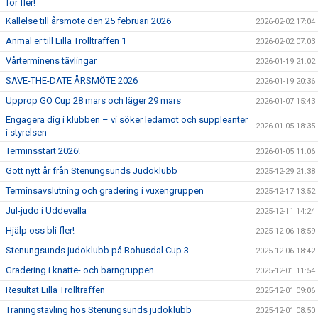
för fler!
Kallelse till årsmöte den 25 februari 2026
2026-02-02 17:04
Anmäl er till Lilla Trollträffen 1
2026-02-02 07:03
Vårterminens tävlingar
2026-01-19 21:02
SAVE-THE-DATE ÅRSMÖTE 2026
2026-01-19 20:36
Upprop GO Cup 28 mars och läger 29 mars
2026-01-07 15:43
Engagera dig i klubben – vi söker ledamot och suppleanter
2026-01-05 18:35
i styrelsen
Terminsstart 2026!
2026-01-05 11:06
Gott nytt år från Stenungsunds Judoklubb
2025-12-29 21:38
Terminsavslutning och gradering i vuxengruppen
2025-12-17 13:52
Jul-judo i Uddevalla
2025-12-11 14:24
Hjälp oss bli fler!
2025-12-06 18:59
Stenungsunds judoklubb på Bohusdal Cup 3
2025-12-06 18:42
Gradering i knatte- och barngruppen
2025-12-01 11:54
Resultat Lilla Trollträffen
2025-12-01 09:06
Träningstävling hos Stenungsunds judoklubb
2025-12-01 08:50