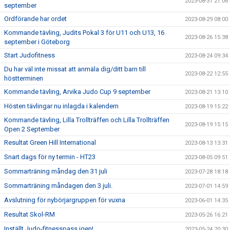
2023-08-31 21:06
september
Ordförande har ordet
2023-08-29 08:00
Kommande tävling, Judits Pokal 3 för U11 och U13, 16
2023-08-26 15:38
september i Göteborg
Start Judofitness
2023-08-24 09:34
Du har väl inte missat att anmäla dig/ditt barn till
2023-08-22 12:55
höstterminen
Kommande tävling, Arvika Judo Cup 9 september
2023-08-21 13:10
Hösten tävlingar nu inlagda i kalendern
2023-08-19 15:22
Kommande tävling, Lilla Trollträffen och Lilla Trollträffen
2023-08-19 15:15
Open 2 September
Resultat Green Hill International
2023-08-13 13:31
Snart dags för ny termin - HT23
2023-08-05 09:51
Sommarträning måndag den 31 juli
2023-07-28 18:18
Sommarträning måndagen den 3 juli.
2023-07-01 14:59
Avslutning för nybörjargruppen för vuxna
2023-06-01 14:35
Resultat Skol-RM
2023-05-26 16:21
Inställt Judo-fitnesspass igen!
2023-05-24 20:30