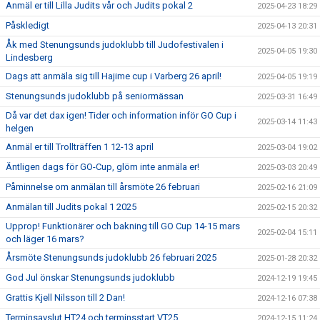
Anmäl er till Lilla Judits vår och Judits pokal 2
2025-04-23 18:29
Påskledigt
2025-04-13 20:31
Åk med Stenungsunds judoklubb till Judofestivalen i
2025-04-05 19:30
Lindesberg
Dags att anmäla sig till Hajime cup i Varberg 26 april!
2025-04-05 19:19
Stenungsunds judoklubb på seniormässan
2025-03-31 16:49
Då var det dax igen! Tider och information inför GO Cup i
2025-03-14 11:43
helgen
Anmäl er till Trollträffen 1 12-13 april
2025-03-04 19:02
Äntligen dags för GO-Cup, glöm inte anmäla er!
2025-03-03 20:49
Påminnelse om anmälan till årsmöte 26 februari
2025-02-16 21:09
Anmälan till Judits pokal 1 2025
2025-02-15 20:32
Upprop! Funktionärer och bakning till GO Cup 14-15 mars
2025-02-04 15:11
och läger 16 mars?
Årsmöte Stenungsunds judoklubb 26 februari 2025
2025-01-28 20:32
God Jul önskar Stenungsunds judoklubb
2024-12-19 19:45
Grattis Kjell Nilsson till 2 Dan!
2024-12-16 07:38
Terminsavslut HT24 och terminsstart VT25
2024-12-15 11:24