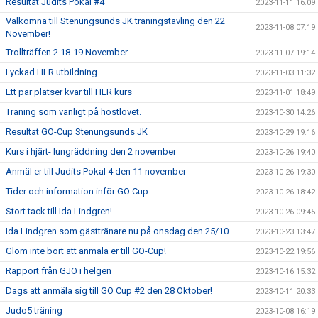
Resultat Judits Pokal #4
2023-11-11 16:09
Välkomna till Stenungsunds JK träningstävling den 22
2023-11-08 07:19
November!
Trollträffen 2 18-19 November
2023-11-07 19:14
Lyckad HLR utbildning
2023-11-03 11:32
Ett par platser kvar till HLR kurs
2023-11-01 18:49
Träning som vanligt på höstlovet.
2023-10-30 14:26
Resultat GO-Cup Stenungsunds JK
2023-10-29 19:16
Kurs i hjärt- lungräddning den 2 november
2023-10-26 19:40
Anmäl er till Judits Pokal 4 den 11 november
2023-10-26 19:30
Tider och information inför GO Cup
2023-10-26 18:42
Stort tack till Ida Lindgren!
2023-10-26 09:45
Ida Lindgren som gästtränare nu på onsdag den 25/10.
2023-10-23 13:47
Glöm inte bort att anmäla er till GO-Cup!
2023-10-22 19:56
Rapport från GJO i helgen
2023-10-16 15:32
Dags att anmäla sig till GO Cup #2 den 28 Oktober!
2023-10-11 20:33
Judo5 träning
2023-10-08 16:19