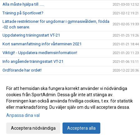
Alla måste hjälpa till .....
2021-03-03 12:52
Träning på Sportlovet?
2021-02-12 19:21
Lättade restriktioner för ungdomar i gymnasieåldern, födda
2021-02-05 19:33
-02 och senare.
Uppdatering träningsstart VT-21
2021-01-25 19:26
Kort sammanfattning inför vårterminen 2021
2021-01-21 18:44
Viktigt! - Uppdatera medlemsinformation!
2021-01-20 11:23
Info angående träningsstart VT-21
2021-01-06 15:11
Ordförande har ordet!
2020-12-22 20:36
Årets pristagare 2020 (Året då Covid-19 gäckade oss alla)
2020-12-11 18:01
Avslutningsträning för Ungd.gruppen &
För att hemsidan ska fungera korrekt använder vi nödvändiga
2020-12-11 15:27
Avanceradgruppen.
cookies från SportAdmin. Dessa går inte att stänga av.
Föreningen kan också använda frivilliga cookies, t.ex. för statistik
Avslutningsträning för Knatte och Nybörjargrupp!
2020-12-06 19:11
eller marknadsföring. Du väljer själv om du vill acceptera dessa.
Terminsslutet är nära!
2020-12-05 10:55
Anpassa dina val
Missa inte klubbens Träningsbingo!
2020-12-01 21:48
Ny uppdaterad info kring Covid-19 och vår träning HT-20!
Acceptera nödvändiga
Acceptera alla
2020-11-24 21:02
Ny info angående träning och träningstider!
2020-11-03 17:20