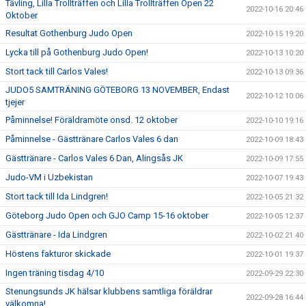
Tävling, Lilla Trollträffen och Lilla Trollträffen Open 22
2022-10-16 20:46
Oktober
Resultat Gothenburg Judo Open
2022-10-15 19:20
Lycka till på Gothenburg Judo Open!
2022-10-13 10:20
Stort tack till Carlos Vales!
2022-10-13 09:36
JUDO5 SAMTRÄNING GÖTEBORG 13 NOVEMBER, Endast
2022-10-12 10:06
tjejer
Påminnelse! Föräldramöte onsd. 12 oktober
2022-10-10 19:16
Påminnelse - Gästtränare Carlos Vales 6 dan
2022-10-09 18:43
Gästtränare - Carlos Vales 6 Dan, Alingsås JK
2022-10-09 17:55
Judo-VM i Uzbekistan
2022-10-07 19:43
Stort tack till Ida Lindgren!
2022-10-05 21:32
Göteborg Judo Open och GJO Camp 15-16 oktober
2022-10-05 12:37
Gästtränare - Ida Lindgren
2022-10-02 21:40
Höstens fakturor skickade
2022-10-01 19:37
Ingen träning tisdag 4/10
2022-09-29 22:30
Stenungsunds JK hälsar klubbens samtliga föräldrar
2022-09-28 16:44
välkomna!