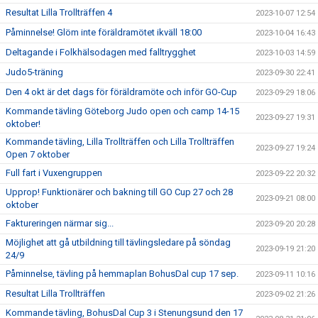
Resultat Lilla Trollträffen 4
2023-10-07 12:54
Påminnelse! Glöm inte föräldramötet ikväll 18:00
2023-10-04 16:43
Deltagande i Folkhälsodagen med falltrygghet
2023-10-03 14:59
Judo5-träning
2023-09-30 22:41
Den 4 okt är det dags för föräldramöte och inför GO-Cup
2023-09-29 18:06
Kommande tävling Göteborg Judo open och camp 14-15
2023-09-27 19:31
oktober!
Kommande tävling, Lilla Trollträffen och Lilla Trollträffen
2023-09-27 19:24
Open 7 oktober
Full fart i Vuxengruppen
2023-09-22 20:32
Upprop! Funktionärer och bakning till GO Cup 27 och 28
2023-09-21 08:00
oktober
Faktureringen närmar sig...
2023-09-20 20:28
Möjlighet att gå utbildning till tävlingsledare på söndag
2023-09-19 21:20
24/9
Påminnelse, tävling på hemmaplan BohusDal cup 17 sep.
2023-09-11 10:16
Resultat Lilla Trollträffen
2023-09-02 21:26
Kommande tävling, BohusDal Cup 3 i Stenungsund den 17