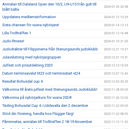
Anmälan till Dalsland Open den 10/2, U9-U15 Från gult till
2024-01-24 20:38
blått bälte
Uppdatera medlemsinformation
2024-01-15 13:29
Sista chansen för vuxna nybörjare!
2024-01-14 12:13
Lilla Trollträffen 1
2024-01-12 16:48
Judo-fitness!
2024-01-10 21:03
Judodräkter till Filippinerna från Stenungsunds judoklubb
2023-12-21 19:37
Julavslutning med nybörjargruppen
2023-12-21 19:31
Julfest och prisutdelning 2023
2023-12-13 10:59
Datum terminsavslut ht23 och terminsstart vt24
2023-12-07 15:45
Resultat Bohusdal cup 4
2023-12-03 20:33
Välkomna till årets julfest med Stenungsunds Judoklubb!
2023-11-28 09:03
Välkomna på nybörjarkurs för vuxna 2024!
2023-11-26 10:25
Tävling Bohusdal Cup 4 i Uddevalla den 2 december
2023-11-22 09:03
Stöd din förening, handla hos Flügger färg!
2023-11-22 08:55
Påminnelse, anmälan till Trollträffen 2 18-19 November
2023-11-12 11:55