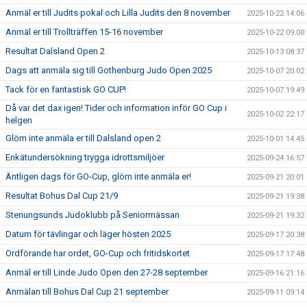
Anmäl er till Judits pokal och Lilla Judits den 8 november
2025-10-22 14:06
Anmäl er till Trollträffen 15-16 november
2025-10-22 09:00
Resultat Dalsland Open 2
2025-10-13 08:37
Dags att anmäla sig till Gothenburg Judo Open 2025
2025-10-07 20:02
Tack för en fantastisk GO CUP!
2025-10-07 19:49
Då var det dax igen! Tider och information inför GO Cup i
2025-10-02 22:17
helgen
Glöm inte anmäla er till Dalsland open 2
2025-10-01 14:45
Enkätundersökning trygga idrottsmiljöer
2025-09-24 16:57
Äntligen dags för GO-Cup, glöm inte anmäla er!
2025-09-21 20:01
Resultat Bohus Dal Cup 21/9
2025-09-21 19:38
Stenungsunds Judoklubb på Seniormässan
2025-09-21 19:32
Datum för tävlingar och läger hösten 2025
2025-09-17 20:38
Ordförande har ordet, GO-Cup och fritidskortet
2025-09-17 17:48
Anmäl er till Linde Judo Open den 27-28 september
2025-09-16 21:16
Anmälan till Bohus Dal Cup 21 september
2025-09-11 09:14