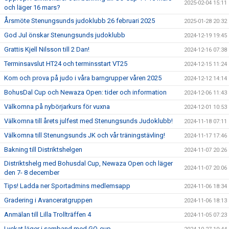
2025-02-04 15:11
och läger 16 mars?
Årsmöte Stenungsunds judoklubb 26 februari 2025
2025-01-28 20:32
God Jul önskar Stenungsunds judoklubb
2024-12-19 19:45
Grattis Kjell Nilsson till 2 Dan!
2024-12-16 07:38
Terminsavslut HT24 och terminsstart VT25
2024-12-15 11:24
Kom och prova på judo i våra barngrupper våren 2025
2024-12-12 14:14
BohusDal Cup och Newaza Open: tider och information
2024-12-06 11:43
Välkomna på nybörjarkurs för vuxna
2024-12-01 10:53
Välkomna till årets julfest med Stenungsunds Judoklubb!
2024-11-18 07:11
Välkomna till Stenungsunds JK och vår träningstävling!
2024-11-17 17:46
Bakning till Distriktshelgen
2024-11-07 20:26
Distriktshelg med Bohusdal Cup, Newaza Open och läger
2024-11-07 20:06
den 7- 8 december
Tips! Ladda ner Sportadmins medlemsapp
2024-11-06 18:34
Gradering i Avanceratgruppen
2024-11-06 18:13
Anmälan till Lilla Trollträffen 4
2024-11-05 07:23
Lyckat läger i samband med GO-cup