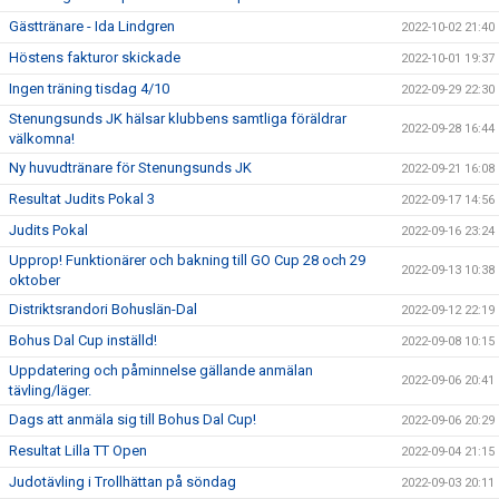
Gästtränare - Ida Lindgren
2022-10-02 21:40
Höstens fakturor skickade
2022-10-01 19:37
Ingen träning tisdag 4/10
2022-09-29 22:30
Stenungsunds JK hälsar klubbens samtliga föräldrar
2022-09-28 16:44
välkomna!
Ny huvudtränare för Stenungsunds JK
2022-09-21 16:08
Resultat Judits Pokal 3
2022-09-17 14:56
Judits Pokal
2022-09-16 23:24
Upprop! Funktionärer och bakning till GO Cup 28 och 29
2022-09-13 10:38
oktober
Distriktsrandori Bohuslän-Dal
2022-09-12 22:19
Bohus Dal Cup inställd!
2022-09-08 10:15
Uppdatering och påminnelse gällande anmälan
2022-09-06 20:41
tävling/läger.
Dags att anmäla sig till Bohus Dal Cup!
2022-09-06 20:29
Resultat Lilla TT Open
2022-09-04 21:15
Judotävling i Trollhättan på söndag
2022-09-03 20:11