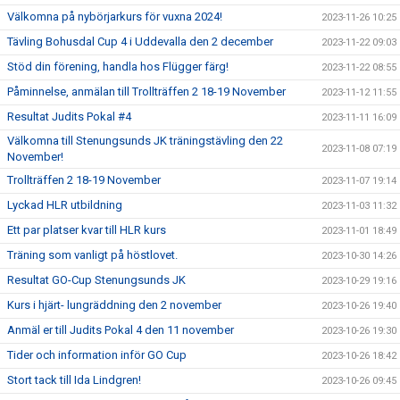
Välkomna på nybörjarkurs för vuxna 2024!
2023-11-26 10:25
Tävling Bohusdal Cup 4 i Uddevalla den 2 december
2023-11-22 09:03
Stöd din förening, handla hos Flügger färg!
2023-11-22 08:55
Påminnelse, anmälan till Trollträffen 2 18-19 November
2023-11-12 11:55
Resultat Judits Pokal #4
2023-11-11 16:09
Välkomna till Stenungsunds JK träningstävling den 22
2023-11-08 07:19
November!
Trollträffen 2 18-19 November
2023-11-07 19:14
Lyckad HLR utbildning
2023-11-03 11:32
Ett par platser kvar till HLR kurs
2023-11-01 18:49
Träning som vanligt på höstlovet.
2023-10-30 14:26
Resultat GO-Cup Stenungsunds JK
2023-10-29 19:16
Kurs i hjärt- lungräddning den 2 november
2023-10-26 19:40
Anmäl er till Judits Pokal 4 den 11 november
2023-10-26 19:30
Tider och information inför GO Cup
2023-10-26 18:42
Stort tack till Ida Lindgren!
2023-10-26 09:45