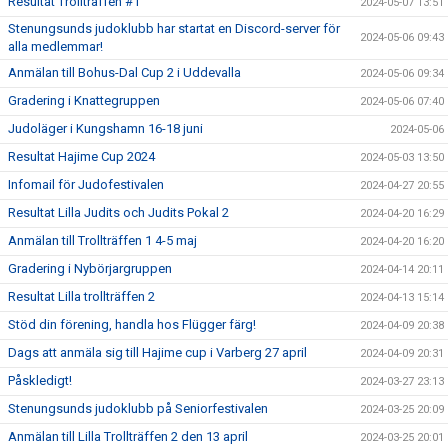
Resultat Trollträffen #1
2024-05-07 13:51
Stenungsunds judoklubb har startat en Discord-server för
2024-05-06 09:43
alla medlemmar!
Anmälan till Bohus-Dal Cup 2 i Uddevalla
2024-05-06 09:34
Gradering i Knattegruppen
2024-05-06 07:40
Judoläger i Kungshamn 16-18 juni
2024-05-06
Resultat Hajime Cup 2024
2024-05-03 13:50
Infomail för Judofestivalen
2024-04-27 20:55
Resultat Lilla Judits och Judits Pokal 2
2024-04-20 16:29
Anmälan till Trollträffen 1 4-5 maj
2024-04-20 16:20
Gradering i Nybörjargruppen
2024-04-14 20:11
Resultat Lilla trollträffen 2
2024-04-13 15:14
Stöd din förening, handla hos Flügger färg!
2024-04-09 20:38
Dags att anmäla sig till Hajime cup i Varberg 27 april
2024-04-09 20:31
Påskledigt!
2024-03-27 23:13
Stenungsunds judoklubb på Seniorfestivalen
2024-03-25 20:09
Anmälan till Lilla Trollträffen 2 den 13 april
2024-03-25 20:01