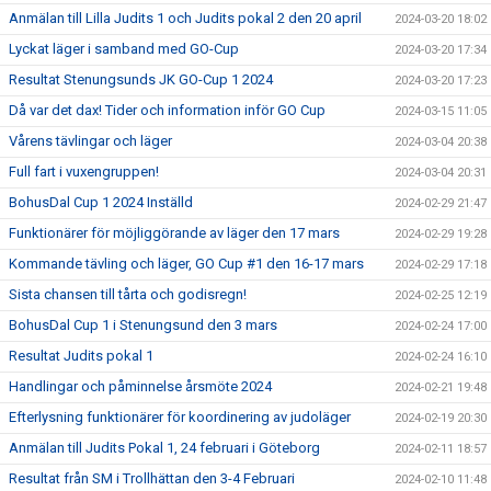
Anmälan till Lilla Judits 1 och Judits pokal 2 den 20 april
2024-03-20 18:02
Lyckat läger i samband med GO-Cup
2024-03-20 17:34
Resultat Stenungsunds JK GO-Cup 1 2024
2024-03-20 17:23
Då var det dax! Tider och information inför GO Cup
2024-03-15 11:05
Vårens tävlingar och läger
2024-03-04 20:38
Full fart i vuxengruppen!
2024-03-04 20:31
BohusDal Cup 1 2024 Inställd
2024-02-29 21:47
Funktionärer för möjliggörande av läger den 17 mars
2024-02-29 19:28
Kommande tävling och läger, GO Cup #1 den 16-17 mars
2024-02-29 17:18
Sista chansen till tårta och godisregn!
2024-02-25 12:19
BohusDal Cup 1 i Stenungsund den 3 mars
2024-02-24 17:00
Resultat Judits pokal 1
2024-02-24 16:10
Handlingar och påminnelse årsmöte 2024
2024-02-21 19:48
Efterlysning funktionärer för koordinering av judoläger
2024-02-19 20:30
Anmälan till Judits Pokal 1, 24 februari i Göteborg
2024-02-11 18:57
Resultat från SM i Trollhättan den 3-4 Februari
2024-02-10 11:48