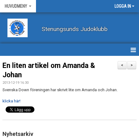
HUVUDMENY
LOGGA IN
Stenungsunds Judoklubb
HEM
En liten artikel om Amanda &
<
>
Johan
FÖRBUNDSNYHETER
2013-12-19 16:30
BILDER
Svenska Down föreningen har skrivit lite om Amanda och Johan.
klicka här!
BÖRJA TRÄNA JUDO
BLI MEDLEM
VECKOSCHEMA
Nyhetsarkiv