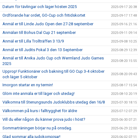
Datum för tävlingar och läger hösten 2025
2025-09-17 20:38
Ordförande har ordet, GO-Cup och fritidskortet
2025-09-17 17:48
Anmäl er till Linde Judo Open den 27-28 september
2025-09-16 21:16
Anmälan till Bohus Dal Cup 21 september
2025-09-11 09:14
Anmäl er till Lilla Trollträffen 3 13/9
2025-09-08 10:25
Anmäl er till Judits Pokal 3 den 13 September
2025-08-29 12:39
Anmäl er till Arvika Judo Cup och Wermland Judo Games
2025-08-20 15:55
2025
Upprop! Funktionärer och bakning till GO Cup 3-4 oktober
2025-08-20 09:43
och läger 5 oktober
Imorgon startar en ny termin!
2025-08-17 15:54
Glöm inte anmäla er till läger och utedag!
2025-08-10 20:19
Välkomna till Stenungsunds Judoklubbs utedag den 16/8
2025-07-30 18:15
Välkommen på kurs i falltrygghet för äldre
2025-07-12 07:29
Vill du eller någon du känner prova judo i höst?
2025-06-30 07:21
Sommarträningen börjar nu på onsdag.
2025-06-29 22:00
Glad sommar alla judokompisar!
2025-06-02 07:11