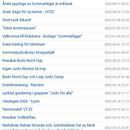
Årets upplaga av Sommarläger är avklarat.
2022-08-19 18:21
Snart dags för ny termin - HT22
2022-08-03 17:32
Stort tack Rikard!
2022-07-28 22:09
"Extra sommarpass"
2022-07-20 22:37
Välkomna till klubbens - Endags "Sommarläger"
2022-07-03 23:12
Sista träning för terminen!
2022-06-01 12:15
Sommarjudoskola i Kroppefjäll
2022-06-01 08:55
Resultat Budo Nord Cup
2022-05-27 13:19
Ingen Judo-fitness 26 maj
2022-05-26 08:45
Budo Nord Cup och Lugi Judo Camp
2022-05-24 07:38
Distriktsträning - Randori
2022-05-18 22:41
Lyckad gradering i gruppen "Judo för alla"
2022-05-18 21:17
Utedagen 2022 - 6 juni
2022-05-18 17:19
Terminsslut! VT-22
2022-05-15 20:15
Resultat Trollträffen.
2022-05-15 16:15
Närhälsan Rehab Nösnäs och Judoklubben har nu blivit
2022-05-13 20:06