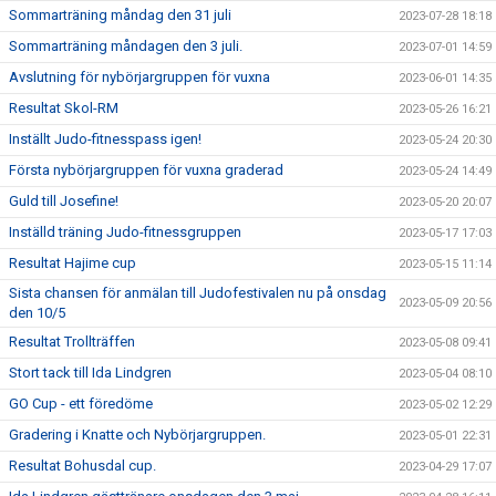
Sommarträning måndag den 31 juli
2023-07-28 18:18
Sommarträning måndagen den 3 juli.
2023-07-01 14:59
Avslutning för nybörjargruppen för vuxna
2023-06-01 14:35
Resultat Skol-RM
2023-05-26 16:21
Inställt Judo-fitnesspass igen!
2023-05-24 20:30
Första nybörjargruppen för vuxna graderad
2023-05-24 14:49
Guld till Josefine!
2023-05-20 20:07
Inställd träning Judo-fitnessgruppen
2023-05-17 17:03
Resultat Hajime cup
2023-05-15 11:14
Sista chansen för anmälan till Judofestivalen nu på onsdag
2023-05-09 20:56
den 10/5
Resultat Trollträffen
2023-05-08 09:41
Stort tack till Ida Lindgren
2023-05-04 08:10
GO Cup - ett föredöme
2023-05-02 12:29
Gradering i Knatte och Nybörjargruppen.
2023-05-01 22:31
Resultat Bohusdal cup.
2023-04-29 17:07