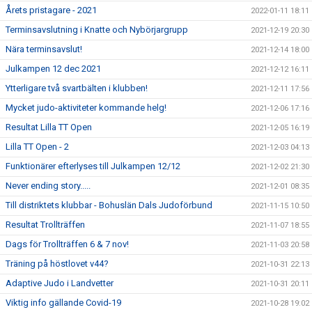
Årets pristagare - 2021
2022-01-11 18:11
Terminsavslutning i Knatte och Nybörjargrupp
2021-12-19 20:30
Nära terminsavslut!
2021-12-14 18:00
Julkampen 12 dec 2021
2021-12-12 16:11
Ytterligare två svartbälten i klubben!
2021-12-11 17:56
Mycket judo-aktiviteter kommande helg!
2021-12-06 17:16
Resultat Lilla TT Open
2021-12-05 16:19
Lilla TT Open - 2
2021-12-03 04:13
Funktionärer efterlyses till Julkampen 12/12
2021-12-02 21:30
Never ending story.....
2021-12-01 08:35
Till distriktets klubbar - Bohuslän Dals Judoförbund
2021-11-15 10:50
Resultat Trollträffen
2021-11-07 18:55
Dags för Trollträffen 6 & 7 nov!
2021-11-03 20:58
Träning på höstlovet v44?
2021-10-31 22:13
Adaptive Judo i Landvetter
2021-10-31 20:11
Viktig info gällande Covid-19
2021-10-28 19:02