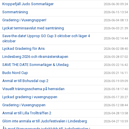
Kroppefjäll Judo Sommarläger
2026-06-30 09:24
Sommarträning
2026-06-15 13:54
Gradering i Vuxengruppen!
2026-06-04 08:13
Lyckat terminsavslut med samträning
2026-06-03 21:39
Save-the-date! Upprop GO Cup 3 oktober och läger 4
2026-06-02 14:44
oktober
Lyckad Gradering för Aris
2026-06-02 08:40
Lindesberg 2026 och riksmästerskapen
2026-05-28 07:02
SAVE THE DATE Sommarläger & Utedag
2026-05-22 16:42
Budo Nord Cup
2026-05-21 16:11
Anmäl er till Bohusdal cup 2
2026-05-19 09:09
Visuellt träningsschema på hemsidan
2026-05-18 17:40
Lyckad gradering i vuxengruppen
2026-05-17 20:27
Gradering i Vuxengruppen
2026-05-12 08:44
Anmäl er till Lilla Trollträffen 2
2026-04-28 13:58
Glöm inte anmäla er till Judofestivalen i Lindesberg
2026-04-27 10:59
Åk med Stenungsunds judoklubb till Judofestivalen i