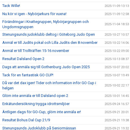
Tack Wille!
2025-11-09 13:13
Nu kör vi igen - Nybörjarkurs för vuxna!
2025-11-09 12:58
Förändringar i Knattegruppen, Nybörjargruppen och
2025-11-04 18:53
Ungdomsgruppen
Stenungsunds judoklubb deltog i Göteborg Judo Open
2025-10-27 10:57
Anmäl er till Judits pokal och Lilla Judits den 8 november
2025-10-22 14:06
Anmäl er till Trollträffen 15-16 november
2025-10-22 09:00
Resultat Dalsland Open 2
2025-10-13 08:37
Dags att anmäla sig till Gothenburg Judo Open 2025
2025-10-07 20:02
Tack för en fantastisk GO CUP!
2025-10-07 19:49
Då var det dax igen! Tider och information inför GO Cup i
2025-10-02 22:17
helgen
Glöm inte anmäla er till Dalsland open 2
2025-10-01 14:45
Enkätundersökning trygga idrottsmiljöer
2025-09-24 16:57
Äntligen dags för GO-Cup, glöm inte anmäla er!
2025-09-21 20:01
Resultat Bohus Dal Cup 21/9
2025-09-21 19:38
Stenungsunds Judoklubb på Seniormässan
2025-09-21 19:32