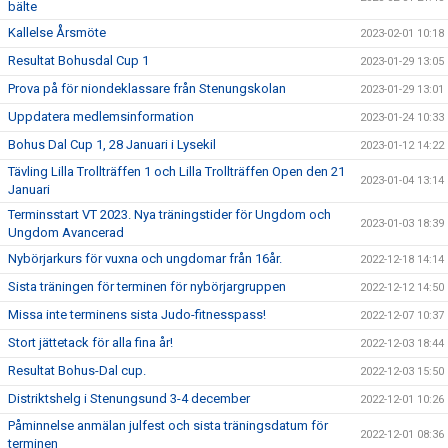
bälte
Kallelse Årsmöte
2023-02-01 10:18
Resultat Bohusdal Cup 1
2023-01-29 13:05
Prova på för niondeklassare från Stenungskolan
2023-01-29 13:01
Uppdatera medlemsinformation
2023-01-24 10:33
Bohus Dal Cup 1, 28 Januari i Lysekil
2023-01-12 14:22
Tävling Lilla Trollträffen 1 och Lilla Trollträffen Open den 21
2023-01-04 13:14
Januari
Terminsstart VT 2023. Nya träningstider för Ungdom och
2023-01-03 18:39
Ungdom Avancerad
Nybörjarkurs för vuxna och ungdomar från 16år.
2022-12-18 14:14
Sista träningen för terminen för nybörjargruppen
2022-12-12 14:50
Missa inte terminens sista Judo-fitnesspass!
2022-12-07 10:37
Stort jättetack för alla fina år!
2022-12-03 18:44
Resultat Bohus-Dal cup.
2022-12-03 15:50
Distriktshelg i Stenungsund 3-4 december
2022-12-01 10:26
Påminnelse anmälan julfest och sista träningsdatum för
2022-12-01 08:36
terminen