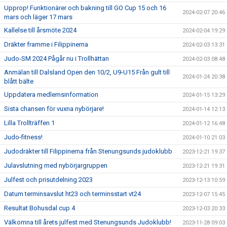
Upprop! Funktionärer och bakning till GO Cup 15 och 16
2024-02-07 20:46
mars och läger 17 mars
Kallelse till årsmöte 2024
2024-02-04 19:29
Dräkter framme i Filippinerna
2024-02-03 13:31
Judo-SM 2024 Pågår nu i Trollhättan
2024-02-03 08:48
Anmälan till Dalsland Open den 10/2, U9-U15 Från gult till
2024-01-24 20:38
blått bälte
Uppdatera medlemsinformation
2024-01-15 13:29
Sista chansen för vuxna nybörjare!
2024-01-14 12:13
Lilla Trollträffen 1
2024-01-12 16:48
Judo-fitness!
2024-01-10 21:03
Judodräkter till Filippinerna från Stenungsunds judoklubb
2023-12-21 19:37
Julavslutning med nybörjargruppen
2023-12-21 19:31
Julfest och prisutdelning 2023
2023-12-13 10:59
Datum terminsavslut ht23 och terminsstart vt24
2023-12-07 15:45
Resultat Bohusdal cup 4
2023-12-03 20:33
Välkomna till årets julfest med Stenungsunds Judoklubb!
2023-11-28 09:03