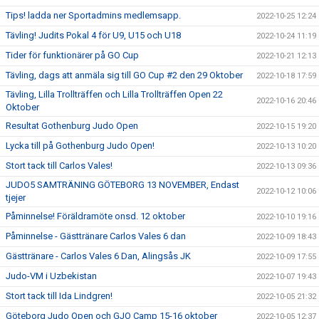
Tips! ladda ner Sportadmins medlemsapp.
2022-10-25 12:24
Tävling! Judits Pokal 4 för U9, U15 och U18
2022-10-24 11:19
Tider för funktionärer på GO Cup
2022-10-21 12:13
Tävling, dags att anmäla sig till GO Cup #2 den 29 Oktober
2022-10-18 17:59
Tävling, Lilla Trollträffen och Lilla Trollträffen Open 22
2022-10-16 20:46
Oktober
Resultat Gothenburg Judo Open
2022-10-15 19:20
Lycka till på Gothenburg Judo Open!
2022-10-13 10:20
Stort tack till Carlos Vales!
2022-10-13 09:36
JUDO5 SAMTRÄNING GÖTEBORG 13 NOVEMBER, Endast
2022-10-12 10:06
tjejer
Påminnelse! Föräldramöte onsd. 12 oktober
2022-10-10 19:16
Påminnelse - Gästtränare Carlos Vales 6 dan
2022-10-09 18:43
Gästtränare - Carlos Vales 6 Dan, Alingsås JK
2022-10-09 17:55
Judo-VM i Uzbekistan
2022-10-07 19:43
Stort tack till Ida Lindgren!
2022-10-05 21:32
Göteborg Judo Open och GJO Camp 15-16 oktober
2022-10-05 12:37