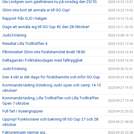
Ida Lindgren som gästtränare nu på onsdag den 25/10.
2023-10-23 13:47
Glöm inte bort att anmäla er till GO-Cup!
2023-10-22 19:56
Rapport från GJO i helgen
2023-10-16 15:32
Dags att anmäla sig till GO Cup #2 den 28 Oktober!
2023-10-11 20:33
Judo5 träning
2023-10-08 16:19
Resultat Lilla Trollträffen 4
2023-10-07 12:54
Påminnelse! Glöm inte föräldramötet ikväll 18:00
2023-10-04 16:43
Deltagande i Folkhälsodagen med falltrygghet
2023-10-03 14:59
Judo5-träning
2023-09-30 22:41
Den 4 okt är det dags för föräldramöte och inför GO-Cup
2023-09-29 18:06
Kommande tävling Göteborg Judo open och camp 14-15
2023-09-27 19:31
oktober!
Kommande tävling, Lilla Trollträffen och Lilla Trollträffen
2023-09-27 19:24
Open 7 oktober
Full fart i Vuxengruppen
2023-09-22 20:32
Upprop! Funktionärer och bakning till GO Cup 27 och 28
2023-09-21 08:00
oktober
Faktureringen närmar sig...
2023-09-20 20:28