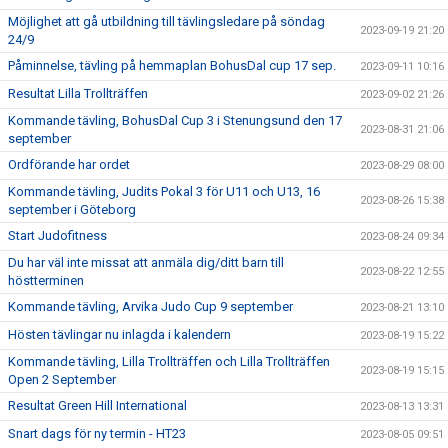
Möjlighet att gå utbildning till tävlingsledare på söndag
2023-09-19 21:20
24/9
Påminnelse, tävling på hemmaplan BohusDal cup 17 sep.
2023-09-11 10:16
Resultat Lilla Trollträffen
2023-09-02 21:26
Kommande tävling, BohusDal Cup 3 i Stenungsund den 17
2023-08-31 21:06
september
Ordförande har ordet
2023-08-29 08:00
Kommande tävling, Judits Pokal 3 för U11 och U13, 16
2023-08-26 15:38
september i Göteborg
Start Judofitness
2023-08-24 09:34
Du har väl inte missat att anmäla dig/ditt barn till
2023-08-22 12:55
höstterminen
Kommande tävling, Arvika Judo Cup 9 september
2023-08-21 13:10
Hösten tävlingar nu inlagda i kalendern
2023-08-19 15:22
Kommande tävling, Lilla Trollträffen och Lilla Trollträffen
2023-08-19 15:15
Open 2 September
Resultat Green Hill International
2023-08-13 13:31
Snart dags för ny termin - HT23
2023-08-05 09:51