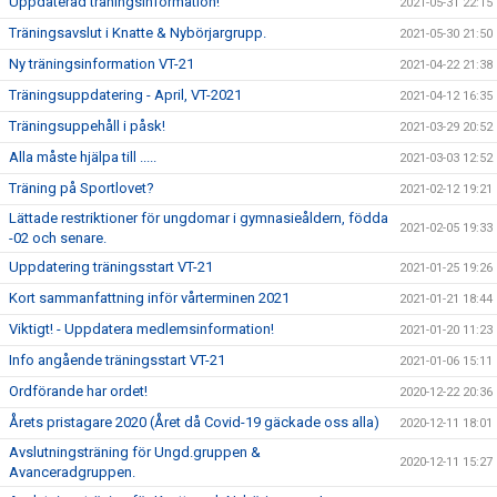
Uppdaterad träningsinformation!
2021-05-31 22:15
Träningsavslut i Knatte & Nybörjargrupp.
2021-05-30 21:50
Ny träningsinformation VT-21
2021-04-22 21:38
Träningsuppdatering - April, VT-2021
2021-04-12 16:35
Träningsuppehåll i påsk!
2021-03-29 20:52
Alla måste hjälpa till .....
2021-03-03 12:52
Träning på Sportlovet?
2021-02-12 19:21
Lättade restriktioner för ungdomar i gymnasieåldern, födda
2021-02-05 19:33
-02 och senare.
Uppdatering träningsstart VT-21
2021-01-25 19:26
Kort sammanfattning inför vårterminen 2021
2021-01-21 18:44
Viktigt! - Uppdatera medlemsinformation!
2021-01-20 11:23
Info angående träningsstart VT-21
2021-01-06 15:11
Ordförande har ordet!
2020-12-22 20:36
Årets pristagare 2020 (Året då Covid-19 gäckade oss alla)
2020-12-11 18:01
Avslutningsträning för Ungd.gruppen &
2020-12-11 15:27
Avanceradgruppen.