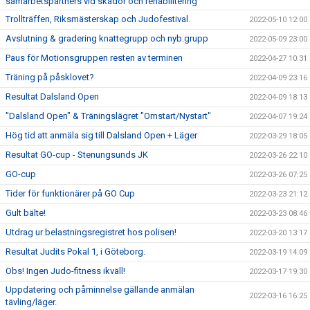
samarbetspartners vid skador och rehabilitering
Trollträffen, Riksmästerskap och Judofestival.
2022-05-10 12:00
Avslutning & gradering knattegrupp och nyb.grupp
2022-05-09 23:00
Paus för Motionsgruppen resten av terminen
2022-04-27 10:31
Träning på påsklovet?
2022-04-09 23:16
Resultat Dalsland Open
2022-04-09 18:13
"Dalsland Open" & Träningslägret "Omstart/Nystart"
2022-04-07 19:24
Hög tid att anmäla sig till Dalsland Open + Läger
2022-03-29 18:05
Resultat GO-cup - Stenungsunds JK
2022-03-26 22:10
GO-cup
2022-03-26 07:25
Tider för funktionärer på GO Cup
2022-03-23 21:12
Gult bälte!
2022-03-23 08:46
Utdrag ur belastningsregistret hos polisen!
2022-03-20 13:17
Resultat Judits Pokal 1, i Göteborg.
2022-03-19 14:09
Obs! Ingen Judo-fitness ikväll!
2022-03-17 19:30
Uppdatering och påminnelse gällande anmälan
2022-03-16 16:25
tävling/läger.