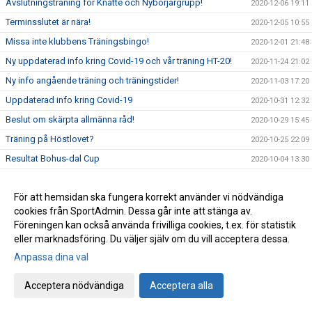
Avslutningsträning för Knatte och Nybörjargrupp!
2020-12-06 19:11
Terminsslutet är nära!
2020-12-05 10:55
Missa inte klubbens Träningsbingo!
2020-12-01 21:48
Ny uppdaterad info kring Covid-19 och vår träning HT-20!
2020-11-24 21:02
Ny info angående träning och träningstider!
2020-11-03 17:20
Uppdaterad info kring Covid-19
2020-10-31 12:32
Beslut om skärpta allmänna råd!
2020-10-29 15:45
Träning på Höstlovet?
2020-10-25 22:09
Resultat Bohus-dal Cup
2020-10-04 13:30
Resultat Kroppefjällskampen
2020-09-27 18:24
För att hemsidan ska fungera korrekt använder vi nödvändiga
Kroppefjällskampen, sönd. 27/9
2020-09-25 13:05
cookies från SportAdmin. Dessa går inte att stänga av.
Inställd träning Knatte och Nybörjare!
2020-09-23 22:19
Föreningen kan också använda frivilliga cookies, t.ex. för statistik
Kenny Kling på besök i Katagruppen!
2020-09-23 09:55
eller marknadsföring. Du väljer själv om du vill acceptera dessa.
Stort Grattis till nya grader!
Anpassa dina val
2020-09-15 01:52
Lyckad gradering i Nybörjargruppen!
2020-09-13 18:44
Acceptera nödvändiga
Acceptera alla
Start av nybörjargrupper och befintliga grupper HT-20
2020-08-31 15:36