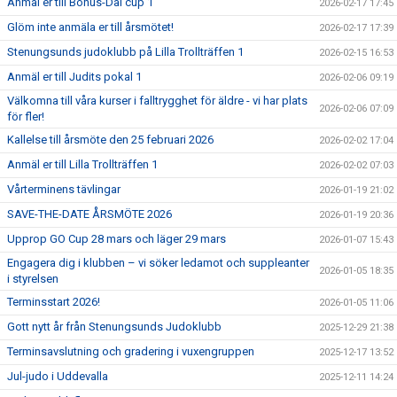
Anmäl er till Bohus-Dal cup 1
2026-02-17 17:45
Glöm inte anmäla er till årsmötet!
2026-02-17 17:39
Stenungsunds judoklubb på Lilla Trollträffen 1
2026-02-15 16:53
Anmäl er till Judits pokal 1
2026-02-06 09:19
Välkomna till våra kurser i falltrygghet för äldre - vi har plats
2026-02-06 07:09
för fler!
Kallelse till årsmöte den 25 februari 2026
2026-02-02 17:04
Anmäl er till Lilla Trollträffen 1
2026-02-02 07:03
Vårterminens tävlingar
2026-01-19 21:02
SAVE-THE-DATE ÅRSMÖTE 2026
2026-01-19 20:36
Upprop GO Cup 28 mars och läger 29 mars
2026-01-07 15:43
Engagera dig i klubben – vi söker ledamot och suppleanter
2026-01-05 18:35
i styrelsen
Terminsstart 2026!
2026-01-05 11:06
Gott nytt år från Stenungsunds Judoklubb
2025-12-29 21:38
Terminsavslutning och gradering i vuxengruppen
2025-12-17 13:52
Jul-judo i Uddevalla
2025-12-11 14:24