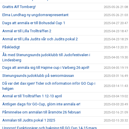
Grattis Alf Tornberg!
2025-05-26 21:08
Elma Lundhag ny ungdomsrepresentant
2025-05-26 21:03
Dags att anmäla er till Bohusdal Cup 1
2025-04-27 20:47
Anmäl er till Lilla Trollträffen 2
2025-04-23 18:47
Anmäl er till Lilla Judits vår och Judits pokal 2
2025-04-23 18:29
Påskledigt
2025-04-13 20:31
Åk med Stenungsunds judoklubb till Judofestivalen i
2025-04-05 19:30
Lindesberg
Dags att anmäla sig till Hajime cup i Varberg 26 april!
2025-04-05 19:19
Stenungsunds judoklubb på seniormässan
2025-03-31 16:49
Då var det dax igen! Tider och information inför GO Cup i
2025-03-14 11:43
helgen
Anmäl er till Trollträffen 1 12-13 april
2025-03-04 19:02
Äntligen dags för GO-Cup, glöm inte anmäla er!
2025-03-03 20:49
Påminnelse om anmälan till årsmöte 26 februari
2025-02-16 21:09
Anmälan till Judits pokal 1 2025
2025-02-15 20:32
Upprop! Funktionärer och bakning till GO Cup 14-15 mars