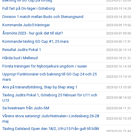
Bakning till GO Cup på lördag
2023-03-21 20:09
Full fart på On-läger i Göteborg
2023-03-19 14:29
Division 1 match mellan Budo och Stenungsund
2023-03-14 20:55
Kommande Judo5 träningar
2023-03-09 19:56
Årsmöte 2023 - hur gick det till slut?
2023-03-07 09:00
Kommande tävling GO Cup #1, 25 mars
2023-03-05 17:31
Resultat Judits Pokal 1
2023-02-26 15:14
Hårda bud i Mellerud
2023-02-18 21:21
Första träningen för Nybörjarkurs ungdom / vuxen
2023-02-16 14:24
Upprop! Funktionärer och bakning till GO Cup 24 och 25
2023-02-15 19:10
mars
Aris på tränarutbildning, Step by Step steg 1
2023-02-13 10:50
Tävling Judits Pokal 1, Göteborg 25 februari för U11 och
2023-02-08 14:52
U13
Se livestream från Judo-SM
2023-02-04 11:21
Vårens stora satsning! Judofestivalen i Lindesberg 26-28
2023-02-02 10:29
maj
Tävling Dalsland Open den 18/2, U9-U15 Från gult till blått
2023-02-01 21:43