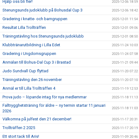
Hjälp oss bli fler!
2025-12-06 18:59
Stenungsunds judoklubb på Bohusdal Cup 3
2025-12-06 18:42
Gradering i knatte- och barngruppen
2025-12-01 11:54
Resultat Lilla Trollträffen
2025-12-01 09:06
Träningstävling hos Stenungsunds judoklubb
2025-12-01 08:50
Klubbtränarutbildning i Lilla Edet
2025-11-24 10:03
Gradering i Ungdomsgruppen
2025-11-24 07:58
Anmälan till Bohus-Dal Cup 3 i Brastad
2025-11-21 09:44
Judo Sundvall Cup flyttad
2025-11-20 07:22
Träningstävling den 26 november
2025-11-20 07:10
Anmäl er till Lilla Trollträffen 4
2025-11-19 12:53
Prova judo – löpande intag för nya medlemmar
2025-11-18 11:13
Falltrygghetsträning för äldre – ny termin startar 11 januari
2025-11-18 11:03
2026
Välkomna på julfest den 21 december!
2025-11-17 20:31
Trollträffen 2 2025
2025-11-17 20:19
Ett stort tack till Aris!
2025-11-09 20:46