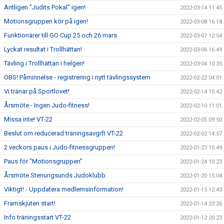
Äntligen "Judits Pokal" igen!
2022-03-14 11:45
Motionsgruppen kör på igen!
2022-03-08 16:18
Funktionärer till GO Cup 25 och 26 mars
2022-03-07 12:54
Lyckat resultat i Trollhättan!
2022-03-06 16:49
Tävling i Trollhättan i helgen!
2022-03-04 10:35
OBS! Påminnelse - registrering i nytt tävlingssystem
2022-02-22 04:01
Vi tränar på Sportlovet!
2022-02-14 15:42
Årsmöte - Ingen Judo-fitness!
2022-02-10 11:01
Missa inte! VT-22
2022-02-05 09:50
Beslut om reducerad träningsavgift VT-22
2022-02-02 14:57
2 veckors paus i Judo-fitnessgruppen!
2022-01-27 15:49
Paus för "Motionsgruppen"
2022-01-24 10:23
Årsmöte Stenungsunds Judoklubb
2022-01-20 15:04
Viktigt! - Uppdatera medlemsinformation!
2022-01-15 12:43
Framskjuten start!
2022-01-14 23:26
Info träningsstart VT-22
2022-01-12 20:23