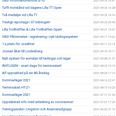
OBS! Informationsmöte 5/10
2021-09-29 23:47
Tufft motstånd vid dagens Lilla TT Open
2021-09-26 14:28
Två medaljer vid Lilla TT
2021-09-25 14:16
Trevligt reportage i ST tidningen!
2021-09-22 09:49
Lilla Trollträffen & Lilla Trollträffen Open!
2021-09-21 16:07
OBS! Påminnelse - registrering i nytt tävlingssystem
2021-09-17 19:02
1:a plats för Josefine!
2021-09-11 22:13
Jossan åker till Lindesberg
2021-09-10 10:17
Nytt system för anmälan till tävlingar och läger
2021-09-08 21:37
ÄNTLIGEN! - snart dags för terminsstart!
2021-08-23 19:19
Alf uppvaktad på sin 80-årsdag
2021-08-20 17:15
Sommarläger 2021
2021-08-16 22:41
Terminsstart HT-21
2021-08-13 10:23
Sommarläger 2021
2021-07-17 21:30
Uppdaterad info med anledning av coronavirus!
2021-07-01 17:24
Träningsavslut i Ungdom och Avanceradgrupp
2021-06-02 21:14