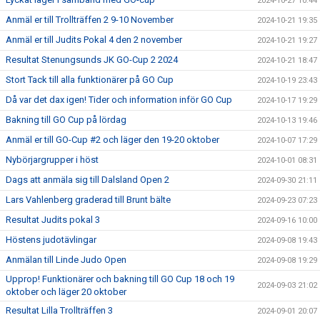
2024-10-27 10:44
Anmäl er till Trollträffen 2 9-10 November
2024-10-21 19:35
Anmäl er till Judits Pokal 4 den 2 november
2024-10-21 19:27
Resultat Stenungsunds JK GO-Cup 2 2024
2024-10-21 18:47
Stort Tack till alla funktionärer på GO Cup
2024-10-19 23:43
Då var det dax igen! Tider och information inför GO Cup
2024-10-17 19:29
Bakning till GO Cup på lördag
2024-10-13 19:46
Anmäl er till GO-Cup #2 och läger den 19-20 oktober
2024-10-07 17:29
Nybörjargrupper i höst
2024-10-01 08:31
Dags att anmäla sig till Dalsland Open 2
2024-09-30 21:11
Lars Vahlenberg graderad till Brunt bälte
2024-09-23 07:23
Resultat Judits pokal 3
2024-09-16 10:00
Höstens judotävlingar
2024-09-08 19:43
Anmälan till Linde Judo Open
2024-09-08 19:29
Upprop! Funktionärer och bakning till GO Cup 18 och 19
2024-09-03 21:02
oktober och läger 20 oktober
Resultat Lilla Trollträffen 3
2024-09-01 20:07