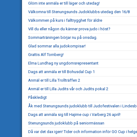
Glöm inte anmäla er till läger och utedag!
Välkomna till Stenungsunds Judoklubbs utedag den 16/8
Välkommen på kurs i falltrygghet för äldre
Vill du eller någon du känner prova judo i höst?
Sommarträningen börjar nu på onsdag.
Glad sommar alla judokompisar!
Grattis Alf Tornberg!
Elma Lundhag ny ungdomsrepresentant
Dags att anmäla er till Bohusdal Cup 1
Anmäl er till Lilla Trollträffen 2
Anmäl er till Lilla Judits vår och Judits pokal 2
Påskledigt
Åk med Stenungsunds judoklubb till Judofestivalen i Lindesb
Dags att anmäla sig till Hajime cup i Varberg 26 april!
Stenungsunds judoklubb på seniormässan
Då var det dax igen! Tider och information inför GO Cup i helg