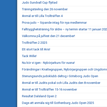
Judo Sundvall Cup flyttad
Träningstävling den 26 november
Anmäl er till Lilla Trollträffen 4
Prova judo – löpande intag för nya medlemmar
Falltrygghetsträning för äldre – ny termin startar 11 januari 20
Välkomna på julfest den 21 december!
Trollträffen 2 2025
Ett stort tack till Aris!
Tack Wille!
Nu kör vi igen - Nybörjarkurs för vuxna!
Förändringar i Knattegruppen, Nybörjargruppen och Ungdo
Stenungsunds judoklubb deltog i Göteborg Judo Open
Anmäl er till Judits pokal och Lilla Judits den 8 november
Anmäl er till Trollträffen 15-16 november
Resultat Dalsland Open 2
Dags att anmäla sig till Gothenburg Judo Open 2025