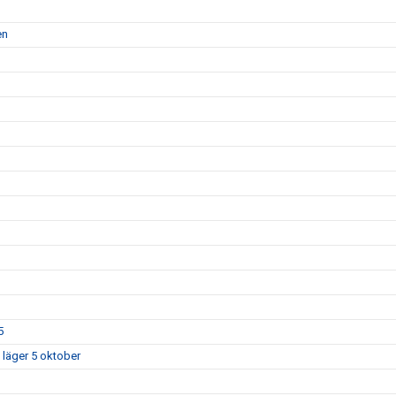
en
5
 läger 5 oktober