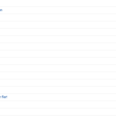
en
 fler!