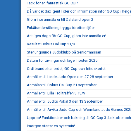
Tack för en fantastisk GO CUP!
Då var det dax igen! Tider och information inför GO Cup i helg
Glöm inte anmäla er till Dalsland open 2
Enkätundersökning trygga idrottsmiljöer
Äntligen dags för GO-Cup, glöm inte anmäla er!
Resultat Bohus Dal Cup 21/9
Stenungsunds Judoklubb på Seniormässan
Datum för tävlingar och läger hösten 2025
Ordförande har ordet, GO-Cup och fritidskortet
Anmäl er till Linde Judo Open den 27-28 september
Anmälan till Bohus Dal Cup 21 september
Anmäl er till Lilla Trollträffen 3 13/9
Anmäl er till Judits Pokal 3 den 13 September
Anmäl er till Arvika Judo Cup och Wermland Judo Games 202
Upprop! Funktionärer och bakning till GO Cup 3-4 oktober och
Imorgon startar en ny termin!