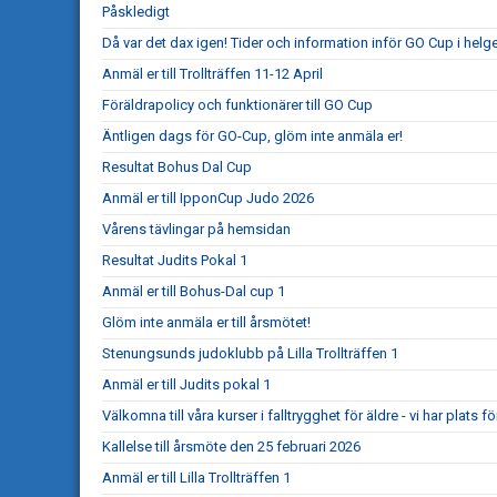
Påskledigt
Då var det dax igen! Tider och information inför GO Cup i helg
Anmäl er till Trollträffen 11-12 April
Föräldrapolicy och funktionärer till GO Cup
Äntligen dags för GO-Cup, glöm inte anmäla er!
Resultat Bohus Dal Cup
Anmäl er till IpponCup Judo 2026
Vårens tävlingar på hemsidan
Resultat Judits Pokal 1
Anmäl er till Bohus-Dal cup 1
Glöm inte anmäla er till årsmötet!
Stenungsunds judoklubb på Lilla Trollträffen 1
Anmäl er till Judits pokal 1
Välkomna till våra kurser i falltrygghet för äldre - vi har plats för
Kallelse till årsmöte den 25 februari 2026
Anmäl er till Lilla Trollträffen 1