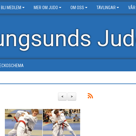
BLI MEDLEM
MER OM JUDO
OM OSS
TÄVLINGAR
VÅR
ungsunds Jud
ECKOSCHEMA
<
>