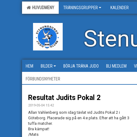
HUVUDMENY
TRÄNINGSGRUPPER
KALENDER
Sten
HEM
BILDER
BÖRJA TRÄNA JUDO
BLI MEDLEM
V
FÖRBUNDSNYHETER
Resultat Judits Pokal 2
2019-05-04 15:42
Allan Vahlenberg som idag tävlat vid Judits Pokal 2 i
Göteborg. Placerade sig på en 4:e plats. Efter att ha gått 3
tuffa matcher.
Bra kämpat!
/Mats