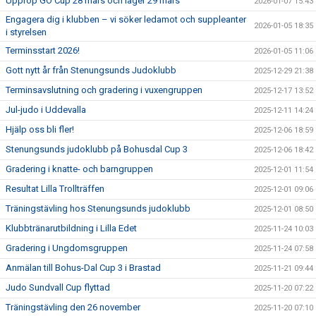
Upprop GO Cup 28 mars och läger 29 mars
2026-01-07 15:43
Engagera dig i klubben – vi söker ledamot och suppleanter
2026-01-05 18:35
i styrelsen
Terminsstart 2026!
2026-01-05 11:06
Gott nytt år från Stenungsunds Judoklubb
2025-12-29 21:38
Terminsavslutning och gradering i vuxengruppen
2025-12-17 13:52
Jul-judo i Uddevalla
2025-12-11 14:24
Hjälp oss bli fler!
2025-12-06 18:59
Stenungsunds judoklubb på Bohusdal Cup 3
2025-12-06 18:42
Gradering i knatte- och barngruppen
2025-12-01 11:54
Resultat Lilla Trollträffen
2025-12-01 09:06
Träningstävling hos Stenungsunds judoklubb
2025-12-01 08:50
Klubbtränarutbildning i Lilla Edet
2025-11-24 10:03
Gradering i Ungdomsgruppen
2025-11-24 07:58
Anmälan till Bohus-Dal Cup 3 i Brastad
2025-11-21 09:44
Judo Sundvall Cup flyttad
2025-11-20 07:22
Träningstävling den 26 november
2025-11-20 07:10