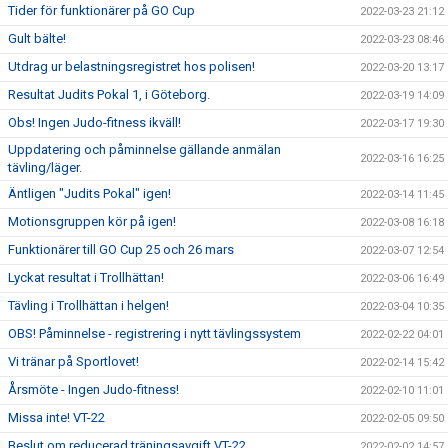
Tider för funktionärer på GO Cup
2022-03-23 21:12
Gult bälte!
2022-03-23 08:46
Utdrag ur belastningsregistret hos polisen!
2022-03-20 13:17
Resultat Judits Pokal 1, i Göteborg.
2022-03-19 14:09
Obs! Ingen Judo-fitness ikväll!
2022-03-17 19:30
Uppdatering och påminnelse gällande anmälan
2022-03-16 16:25
tävling/läger.
Äntligen "Judits Pokal" igen!
2022-03-14 11:45
Motionsgruppen kör på igen!
2022-03-08 16:18
Funktionärer till GO Cup 25 och 26 mars
2022-03-07 12:54
Lyckat resultat i Trollhättan!
2022-03-06 16:49
Tävling i Trollhättan i helgen!
2022-03-04 10:35
OBS! Påminnelse - registrering i nytt tävlingssystem
2022-02-22 04:01
Vi tränar på Sportlovet!
2022-02-14 15:42
Årsmöte - Ingen Judo-fitness!
2022-02-10 11:01
Missa inte! VT-22
2022-02-05 09:50
Beslut om reducerad träningsavgift VT-22
2022-02-02 14:57