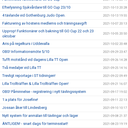
Efterlysning Sjukvårdare till GO Cup 23/10
2021-10-13 20:28
4 tävlande vid Gothenburg Judo Open.
2021-10-13 19:55
Fakturering av höstens medlems och träningsavgift
2021-10-07 20:13
Upprop! Funktionärer och bakning till GO Cup 22 och 23
2021-10-05 20:50
oktober
Aris på regelkurs i Uddevalla
2021-10-02 20:48
OBS! Informationsmöte 5/10
2021-09-29 23:47
Tufft motstånd vid dagens Lilla TT Open
2021-09-26 14:28
Två medaljer vid Lilla TT
2021-09-25 14:16
Trevligt reportage i ST tidningen!
2021-09-22 09:49
Lilla Trollträffen & Lilla Trollträffen Open!
2021-09-21 16:07
OBS! Påminnelse - registrering i nytt tävlingssystem
2021-09-17 19:02
1:a plats för Josefine!
2021-09-11 22:13
Jossan åker till Lindesberg
2021-09-10 10:17
Nytt system för anmälan till tävlingar och läger
2021-09-08 21:37
ÄNTLIGEN! - snart dags för terminsstart!
2021-08-23 19:19