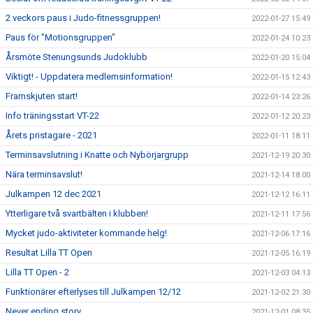
2 veckors paus i Judo-fitnessgruppen!
2022-01-27 15:49
Paus för "Motionsgruppen"
2022-01-24 10:23
Årsmöte Stenungsunds Judoklubb
2022-01-20 15:04
Viktigt! - Uppdatera medlemsinformation!
2022-01-15 12:43
Framskjuten start!
2022-01-14 23:26
Info träningsstart VT-22
2022-01-12 20:23
Årets pristagare - 2021
2022-01-11 18:11
Terminsavslutning i Knatte och Nybörjargrupp
2021-12-19 20:30
Nära terminsavslut!
2021-12-14 18:00
Julkampen 12 dec 2021
2021-12-12 16:11
Ytterligare två svartbälten i klubben!
2021-12-11 17:56
Mycket judo-aktiviteter kommande helg!
2021-12-06 17:16
Resultat Lilla TT Open
2021-12-05 16:19
Lilla TT Open - 2
2021-12-03 04:13
Funktionärer efterlyses till Julkampen 12/12
2021-12-02 21:30
Never ending story.....
2021-12-01 08:35