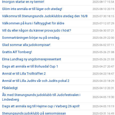
Imorgon startar en ny termin!
2025-08-17 15:54
Glöm inte anmäla er till läger och utedag!
2025-08-10 20:19
Välkomna till Stenungsunds Judoklubbs utedag den 16/8
2025-07-30 18:15
Välkommen på kurs i falltrygghet för äldre
2025-07-12 07:29
Vill du eller någon du känner prova judo i höst?
2025-06-30 07:21
Sommarträningen börjar nu på onsdag.
2025-06-29 22:00
Glad sommar alla judokompisar!
2025-06-02 07:11
Grattis Alf Tornberg!
2025-05-26 21:08
Elma Lundhag ny ungdomsrepresentant
2025-05-26 21:03
Dags att anmäla er till Bohusdal Cup 1
2025-04-27 20:47
Anmäl er till Lilla Trollträffen 2
2025-04-23 18:47
Anmäl er till Lilla Judits vår och Judits pokal 2
2025-04-23 18:29
Påskledigt
2025-04-13 20:31
Åk med Stenungsunds judoklubb till Judofestivalen i
2025-04-05 19:30
Lindesberg
Dags att anmäla sig till Hajime cup i Varberg 26 april!
2025-04-05 19:19
Stenungsunds judoklubb på seniormässan
2025-03-31 16:49