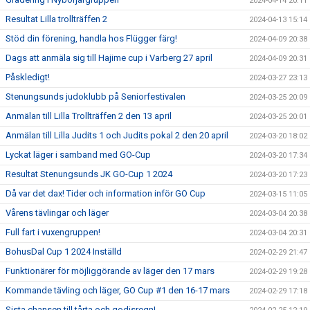
2024-04-14 20:11
Resultat Lilla trollträffen 2
2024-04-13 15:14
Stöd din förening, handla hos Flügger färg!
2024-04-09 20:38
Dags att anmäla sig till Hajime cup i Varberg 27 april
2024-04-09 20:31
Påskledigt!
2024-03-27 23:13
Stenungsunds judoklubb på Seniorfestivalen
2024-03-25 20:09
Anmälan till Lilla Trollträffen 2 den 13 april
2024-03-25 20:01
Anmälan till Lilla Judits 1 och Judits pokal 2 den 20 april
2024-03-20 18:02
Lyckat läger i samband med GO-Cup
2024-03-20 17:34
Resultat Stenungsunds JK GO-Cup 1 2024
2024-03-20 17:23
Då var det dax! Tider och information inför GO Cup
2024-03-15 11:05
Vårens tävlingar och läger
2024-03-04 20:38
Full fart i vuxengruppen!
2024-03-04 20:31
BohusDal Cup 1 2024 Inställd
2024-02-29 21:47
Funktionärer för möjliggörande av läger den 17 mars
2024-02-29 19:28
Kommande tävling och läger, GO Cup #1 den 16-17 mars
2024-02-29 17:18
Sista chansen till tårta och godisregn!