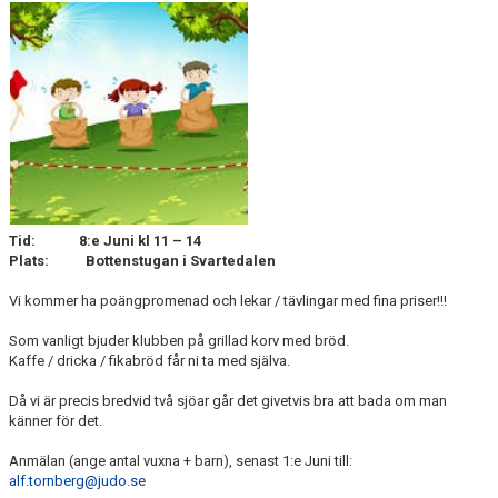
Tid: 8:e Juni kl 11 – 14
Plats: Bottenstugan i Svartedalen
Vi kommer ha poängpromenad och lekar / tävlingar med fina priser!!!
Som vanligt bjuder klubben på grillad korv med bröd.
Kaffe / dricka / fikabröd får ni ta med själva.
Då vi är precis bredvid två sjöar går det givetvis bra att bada om man
känner för det.
Anmälan (ange antal vuxna + barn), senast 1:e Juni till:
alf.tornberg@judo.se