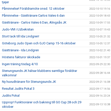
tjejer
Påminnelse! Föräldramöte onsd. 12 oktober
2022-10-10 19:16
Påminnelse - Gästtränare Carlos Vales 6 dan
2022-10-09 18:43
Gästtränare - Carlos Vales 6 Dan, Alingsås JK
2022-10-09 17:55
Judo-VM i Uzbekistan
2022-10-07 19:43
Stort tack till Ida Lindgren!
2022-10-05 21:32
Göteborg Judo Open och GJO Camp 15-16 oktober
2022-10-05 12:37
Gästtränare - Ida Lindgren
2022-10-02 21:40
Höstens fakturor skickade
2022-10-01 19:37
Ingen träning tisdag 4/10
2022-09-29 22:30
Stenungsunds JK hälsar klubbens samtliga föräldrar
2022-09-28 16:44
välkomna!
Ny huvudtränare för Stenungsunds JK
2022-09-21 16:08
Resultat Judits Pokal 3
2022-09-17 14:56
Judits Pokal
2022-09-16 23:24
Upprop! Funktionärer och bakning till GO Cup 28 och 29
2022-09-13 10:38
oktober