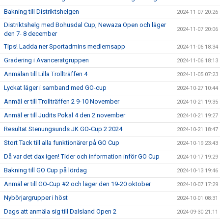
Bakning till Distriktshelgen
2024-11-07 20:26
Distriktshelg med Bohusdal Cup, Newaza Open och läger
2024-11-07 20:06
den 7- 8 december
Tips! Ladda ner Sportadmins medlemsapp
2024-11-06 18:34
Gradering i Avanceratgruppen
2024-11-06 18:13
Anmälan till Lilla Trollträffen 4
2024-11-05 07:23
Lyckat läger i samband med GO-cup
2024-10-27 10:44
Anmäl er till Trollträffen 2 9-10 November
2024-10-21 19:35
Anmäl er till Judits Pokal 4 den 2 november
2024-10-21 19:27
Resultat Stenungsunds JK GO-Cup 2 2024
2024-10-21 18:47
Stort Tack till alla funktionärer på GO Cup
2024-10-19 23:43
Då var det dax igen! Tider och information inför GO Cup
2024-10-17 19:29
Bakning till GO Cup på lördag
2024-10-13 19:46
Anmäl er till GO-Cup #2 och läger den 19-20 oktober
2024-10-07 17:29
Nybörjargrupper i höst
2024-10-01 08:31
Dags att anmäla sig till Dalsland Open 2
2024-09-30 21:11