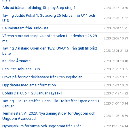
mars
Aris på tränarutbildning, Step by Step steg 1
2023-02-13 10:50
Tävling Judits Pokal 1, Göteborg 25 februari för U11 och
2023-02-08 14:52
U13
Se livestream från Judo-SM
2023-02-04 11:21
Vårens stora satsning! Judofestivalen i Lindesberg 26-28
2023-02-02 10:29
maj
Tävling Dalsland Open den 18/2, U9-U15 Från gult till blått
2023-02-01 21:43
bälte
Kallelse Årsmöte
2023-02-01 10:18
Resultat Bohusdal Cup 1
2023-01-29 13:05
Prova på för niondeklassare från Stenungskolan
2023-01-29 13:01
Uppdatera medlemsinformation
2023-01-24 10:33
Bohus Dal Cup 1, 28 Januari i Lysekil
2023-01-12 14:22
Tävling Lilla Trollträffen 1 och Lilla Trollträffen Open den 21
2023-01-04 13:14
Januari
Terminsstart VT 2023. Nya träningstider för Ungdom och
2023-01-03 18:39
Ungdom Avancerad
Nybörjarkurs för vuxna och ungdomar från 16år.
2022-12-18 14:14