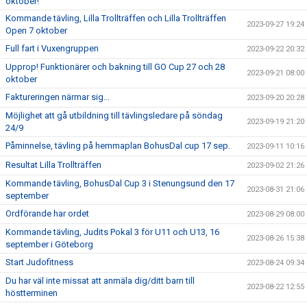
oktober!
Kommande tävling, Lilla Trollträffen och Lilla Trollträffen
2023-09-27 19:24
Open 7 oktober
Full fart i Vuxengruppen
2023-09-22 20:32
Upprop! Funktionärer och bakning till GO Cup 27 och 28
2023-09-21 08:00
oktober
Faktureringen närmar sig...
2023-09-20 20:28
Möjlighet att gå utbildning till tävlingsledare på söndag
2023-09-19 21:20
24/9
Påminnelse, tävling på hemmaplan BohusDal cup 17 sep.
2023-09-11 10:16
Resultat Lilla Trollträffen
2023-09-02 21:26
Kommande tävling, BohusDal Cup 3 i Stenungsund den 17
2023-08-31 21:06
september
Ordförande har ordet
2023-08-29 08:00
Kommande tävling, Judits Pokal 3 för U11 och U13, 16
2023-08-26 15:38
september i Göteborg
Start Judofitness
2023-08-24 09:34
Du har väl inte missat att anmäla dig/ditt barn till
2023-08-22 12:55
höstterminen