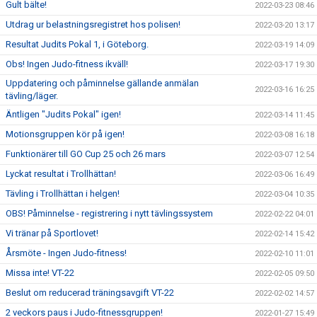
Gult bälte!
2022-03-23 08:46
Utdrag ur belastningsregistret hos polisen!
2022-03-20 13:17
Resultat Judits Pokal 1, i Göteborg.
2022-03-19 14:09
Obs! Ingen Judo-fitness ikväll!
2022-03-17 19:30
Uppdatering och påminnelse gällande anmälan
2022-03-16 16:25
tävling/läger.
Äntligen "Judits Pokal" igen!
2022-03-14 11:45
Motionsgruppen kör på igen!
2022-03-08 16:18
Funktionärer till GO Cup 25 och 26 mars
2022-03-07 12:54
Lyckat resultat i Trollhättan!
2022-03-06 16:49
Tävling i Trollhättan i helgen!
2022-03-04 10:35
OBS! Påminnelse - registrering i nytt tävlingssystem
2022-02-22 04:01
Vi tränar på Sportlovet!
2022-02-14 15:42
Årsmöte - Ingen Judo-fitness!
2022-02-10 11:01
Missa inte! VT-22
2022-02-05 09:50
Beslut om reducerad träningsavgift VT-22
2022-02-02 14:57
2 veckors paus i Judo-fitnessgruppen!
2022-01-27 15:49