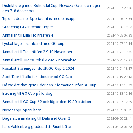
Distriktshelg med Bohusdal Cup, Newaza Open och läger
2024-11-07 20:06
den 7- 8 december
Tips! Ladda ner Sportadmins medlemsapp
2024-11-06 18:34
Gradering i Avanceratgruppen
2024-11-06 18:13
Anmälan till Lilla Trollträffen 4
2024-11-05 07:23
Lyckat läger i samband med GO-cup
2024-10-27 10:44
Anmäl er till Trollträffen 2 9-10 November
2024-10-21 19:35
Anmäl er till Judits Pokal 4 den 2 november
2024-10-21 19:27
Resultat Stenungsunds JK GO-Cup 2 2024
2024-10-21 18:47
Stort Tack till alla funktionärer på GO Cup
2024-10-19 23:43
Då var det dax igen! Tider och information inför GO Cup
2024-10-17 19:29
Bakning till GO Cup på lördag
2024-10-13 19:46
Anmäl er till GO-Cup #2 och läger den 19-20 oktober
2024-10-07 17:29
Nybörjargrupper i höst
2024-10-01 08:31
Dags att anmäla sig till Dalsland Open 2
2024-09-30 21:11
Lars Vahlenberg graderad till Brunt bälte
2024-09-23 07:23