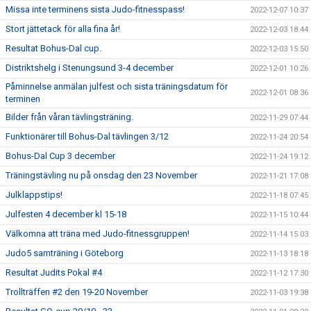
Missa inte terminens sista Judo-fitnesspass!
2022-12-07 10:37
Stort jättetack för alla fina år!
2022-12-03 18:44
Resultat Bohus-Dal cup.
2022-12-03 15:50
Distriktshelg i Stenungsund 3-4 december
2022-12-01 10:26
Påminnelse anmälan julfest och sista träningsdatum för
2022-12-01 08:36
terminen
Bilder från våran tävlingsträning.
2022-11-29 07:44
Funktionärer till Bohus-Dal tävlingen 3/12
2022-11-24 20:54
Bohus-Dal Cup 3 december
2022-11-24 19:12
Träningstävling nu på onsdag den 23 November
2022-11-21 17:08
Julklappstips!
2022-11-18 07:45
Julfesten 4 december kl 15-18
2022-11-15 10:44
Välkomna att träna med Judo-fitnessgruppen!
2022-11-14 15:03
Judo5 samträning i Göteborg
2022-11-13 18:18
Resultat Judits Pokal #4
2022-11-12 17:30
Trollträffen #2 den 19-20 November
2022-11-03 19:38