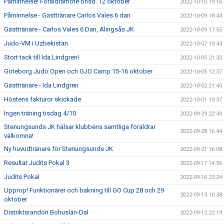
Påminnelse! Föräldramöte onsd. 12 oktober
2022-10-10 19:16
Påminnelse - Gästtränare Carlos Vales 6 dan
2022-10-09 18:43
Gästtränare - Carlos Vales 6 Dan, Alingsås JK
2022-10-09 17:55
Judo-VM i Uzbekistan
2022-10-07 19:43
Stort tack till Ida Lindgren!
2022-10-05 21:32
Göteborg Judo Open och GJO Camp 15-16 oktober
2022-10-05 12:37
Gästtränare - Ida Lindgren
2022-10-02 21:40
Höstens fakturor skickade
2022-10-01 19:37
Ingen träning tisdag 4/10
2022-09-29 22:30
Stenungsunds JK hälsar klubbens samtliga föräldrar
2022-09-28 16:44
välkomna!
Ny huvudtränare för Stenungsunds JK
2022-09-21 16:08
Resultat Judits Pokal 3
2022-09-17 14:56
Judits Pokal
2022-09-16 23:24
Upprop! Funktionärer och bakning till GO Cup 28 och 29
2022-09-13 10:38
oktober
Distriktsrandori Bohuslän-Dal
2022-09-12 22:19