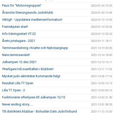
Paus för "Motionsgruppen"
2022-01-24 10:23
Årsmöte Stenungsunds Judoklubb
2022-01-20 15:04
Viktigt! - Uppdatera medlemsinformation!
2022-01-15 12:43
Framskjuten start!
2022-01-14 23:26
Info träningsstart VT-22
2022-01-12 20:23
Årets pristagare - 2021
2022-01-11 18:11
Terminsavslutning i Knatte och Nybörjargrupp
2021-12-19 20:30
Nära terminsavslut!
2021-12-14 18:00
Julkampen 12 dec 2021
2021-12-12 16:11
Ytterligare två svartbälten i klubben!
2021-12-11 17:56
Mycket judo-aktiviteter kommande helg!
2021-12-06 17:16
Resultat Lilla TT Open
2021-12-05 16:19
Lilla TT Open - 2
2021-12-03 04:13
Funktionärer efterlyses till Julkampen 12/12
2021-12-02 21:30
Never ending story.....
2021-12-01 08:35
Till distriktets klubbar - Bohuslän Dals Judoförbund
2021-11-15 10:50