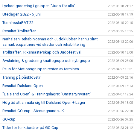
Lyckad gradering i gruppen "Judo för alla"
2022-05-18 21:17
Utedagen 2022 - 6 juni
2022-05-18 17:19
Terminsslut! VT-22
2022-05-15 20:15
Resultat Trollträffen.
2022-05-15 16:15
Närhälsan Rehab Nösnäs och Judoklubben har nu blivit
2022-05-13 20:06
samarbetspartners vid skador och rehabilitering
Trollträffen, Riksmästerskap och Judofestival.
2022-05-10 12:00
Avslutning & gradering knattegrupp och nyb.grupp
2022-05-09 23:00
Paus för Motionsgruppen resten av terminen
2022-04-27 10:31
Träning på påsklovet?
2022-04-09 23:16
Resultat Dalsland Open
2022-04-09 18:13
"Dalsland Open" & Träningslägret "Omstart/Nystart"
2022-04-07 19:24
Hög tid att anmäla sig till Dalsland Open + Läger
2022-03-29 18:05
Resultat GO-cup - Stenungsunds JK
2022-03-26 22:10
GO-cup
2022-03-26 07:25
Tider för funktionärer på GO Cup
2022-03-23 21:12