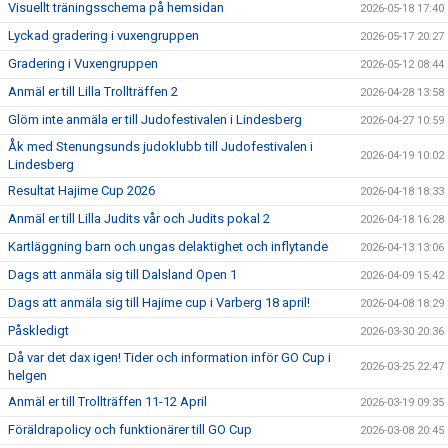
Visuellt träningsschema på hemsidan
2026-05-18 17:40
Lyckad gradering i vuxengruppen
2026-05-17 20:27
Gradering i Vuxengruppen
2026-05-12 08:44
Anmäl er till Lilla Trollträffen 2
2026-04-28 13:58
Glöm inte anmäla er till Judofestivalen i Lindesberg
2026-04-27 10:59
Åk med Stenungsunds judoklubb till Judofestivalen i
2026-04-19 10:02
Lindesberg
Resultat Hajime Cup 2026
2026-04-18 18:33
Anmäl er till Lilla Judits vår och Judits pokal 2
2026-04-18 16:28
Kartläggning barn och ungas delaktighet och inflytande
2026-04-13 13:06
Dags att anmäla sig till Dalsland Open 1
2026-04-09 15:42
Dags att anmäla sig till Hajime cup i Varberg 18 april!
2026-04-08 18:29
Påskledigt
2026-03-30 20:36
Då var det dax igen! Tider och information inför GO Cup i
2026-03-25 22:47
helgen
Anmäl er till Trollträffen 11-12 April
2026-03-19 09:35
Föräldrapolicy och funktionärer till GO Cup
2026-03-08 20:45