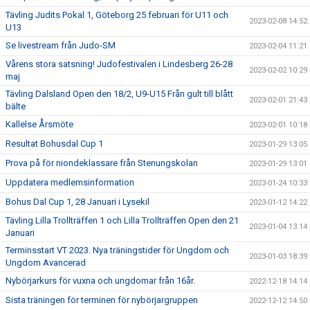
Tävling Judits Pokal 1, Göteborg 25 februari för U11 och
2023-02-08 14:52
U13
Se livestream från Judo-SM
2023-02-04 11:21
Vårens stora satsning! Judofestivalen i Lindesberg 26-28
2023-02-02 10:29
maj
Tävling Dalsland Open den 18/2, U9-U15 Från gult till blått
2023-02-01 21:43
bälte
Kallelse Årsmöte
2023-02-01 10:18
Resultat Bohusdal Cup 1
2023-01-29 13:05
Prova på för niondeklassare från Stenungskolan
2023-01-29 13:01
Uppdatera medlemsinformation
2023-01-24 10:33
Bohus Dal Cup 1, 28 Januari i Lysekil
2023-01-12 14:22
Tävling Lilla Trollträffen 1 och Lilla Trollträffen Open den 21
2023-01-04 13:14
Januari
Terminsstart VT 2023. Nya träningstider för Ungdom och
2023-01-03 18:39
Ungdom Avancerad
Nybörjarkurs för vuxna och ungdomar från 16år.
2022-12-18 14:14
Sista träningen för terminen för nybörjargruppen
2022-12-12 14:50