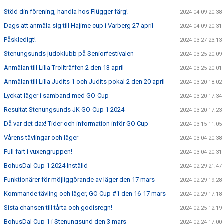
Stöd din förening, handla hos Flügger färg!
2024-04-09 20:38
Dags att anmäla sig till Hajime cup i Varberg 27 april
2024-04-09 20:31
Påskledigt!
2024-03-27 23:13
Stenungsunds judoklubb på Seniorfestivalen
2024-03-25 20:09
Anmälan till Lilla Trollträffen 2 den 13 april
2024-03-25 20:01
Anmälan till Lilla Judits 1 och Judits pokal 2 den 20 april
2024-03-20 18:02
Lyckat läger i samband med GO-Cup
2024-03-20 17:34
Resultat Stenungsunds JK GO-Cup 1 2024
2024-03-20 17:23
Då var det dax! Tider och information inför GO Cup
2024-03-15 11:05
Vårens tävlingar och läger
2024-03-04 20:38
Full fart i vuxengruppen!
2024-03-04 20:31
BohusDal Cup 1 2024 Inställd
2024-02-29 21:47
Funktionärer för möjliggörande av läger den 17 mars
2024-02-29 19:28
Kommande tävling och läger, GO Cup #1 den 16-17 mars
2024-02-29 17:18
Sista chansen till tårta och godisregn!
2024-02-25 12:19
BohusDal Cup 1 i Stenungsund den 3 mars
2024-02-24 17:00