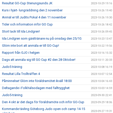
Resultat GO-Cup Stenungsunds JK
2023-10-29 19:16
Kurs i hjärt- lungräddning den 2 november
2023-10-26 19:40
Anmäl er till Judits Pokal 4 den 11 november
2023-10-26 19:30
Tider och information inför GO Cup
2023-10-26 18:42
Stort tack till Ida Lindgren!
2023-10-26 09:45
Ida Lindgren som gästtränare nu på onsdag den 25/10.
2023-10-23 13:47
Glöm inte bort att anmäla er till GO-Cup!
2023-10-22 19:56
Rapport från GJO i helgen
2023-10-16 15:32
Dags att anmäla sig till GO Cup #2 den 28 Oktober!
2023-10-11 20:33
Judo5 träning
2023-10-08 16:19
Resultat Lilla Trollträffen 4
2023-10-07 12:54
Påminnelse! Glöm inte föräldramötet ikväll 18:00
2023-10-04 16:43
Deltagande i Folkhälsodagen med falltrygghet
2023-10-03 14:59
Judo5-träning
2023-09-30 22:41
Den 4 okt är det dags för föräldramöte och inför GO-Cup
2023-09-29 18:06
Kommande tävling Göteborg Judo open och camp 14-15
2023-09-27 19:31