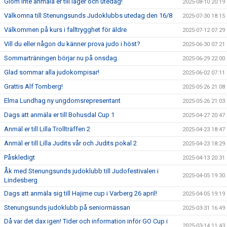
Glöm inte anmäla er till läger och utedag!
2025-08-10 20:19
Välkomna till Stenungsunds Judoklubbs utedag den 16/8
2025-07-30 18:15
Välkommen på kurs i falltrygghet för äldre
2025-07-12 07:29
Vill du eller någon du känner prova judo i höst?
2025-06-30 07:21
Sommarträningen börjar nu på onsdag.
2025-06-29 22:00
Glad sommar alla judokompisar!
2025-06-02 07:11
Grattis Alf Tornberg!
2025-05-26 21:08
Elma Lundhag ny ungdomsrepresentant
2025-05-26 21:03
Dags att anmäla er till Bohusdal Cup 1
2025-04-27 20:47
Anmäl er till Lilla Trollträffen 2
2025-04-23 18:47
Anmäl er till Lilla Judits vår och Judits pokal 2
2025-04-23 18:29
Påskledigt
2025-04-13 20:31
Åk med Stenungsunds judoklubb till Judofestivalen i
2025-04-05 19:30
Lindesberg
Dags att anmäla sig till Hajime cup i Varberg 26 april!
2025-04-05 19:19
Stenungsunds judoklubb på seniormässan
2025-03-31 16:49
Då var det dax igen! Tider och information inför GO Cup i
2025-03-14 11:43