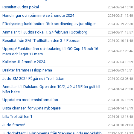
Resultat Judits pokal 1
2024-02-24 16:10
Handlingar och påminnelse årsmöte 2024
2024-02-21 19:48
Efterlysning funktionärer för koordinering av judoläger
2024-02-19 20:30
Anmälan till Judits Pokal 1, 24 februari i Göteborg
2024-02-11 18:57
Resultat från SM i Trollhättan den 3-4 Februari
2024-02-10 11:48
Upprop! Funktionärer och bakning till GO Cup 15 och 16
2024-02-07 20:46
mars och läger 17 mars
Kallelse till årsmöte 2024
2024-02-04 19:29
Dräkter framme i Filippinerna
2024-02-03 13:31
Judo-SM 2024 Pågår nu i Trollhättan
2024-02-03 08:48
Anmälan till Dalsland Open den 10/2, U9-U15 Från gult till
2024-01-24 20:38
blått bälte
Uppdatera medlemsinformation
2024-01-15 13:29
Sista chansen för vuxna nybörjare!
2024-01-14 12:13
Lilla Trollträffen 1
2024-01-12 16:48
Judo-fitness!
2024-01-10 21:03
Judodräkter till Filippinerna från Stenungsunds judoklubb
2023-12-21 19:37