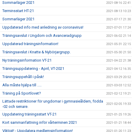
Sommarläger 2021
2021-08-16 22:41
Terminsstart HT-21
2021-08-13 10:23
Sommarläger 2021
2021-07-17 21:30
Uppdaterad info med anledning av coronavirus!
2021-07-01 17:24
Träningsavslut i Ungdom och Avanceradgrupp
2021-06-02 21:14
Uppdaterad träningsinformation!
2021-05-31 22:15
Träningsavslut i Knatte & Nybörjargrupp.
2021-05-30 21:50
Ny träningsinformation VT-21
2021-04-22 21:38
Träningsuppdatering - April, VT-2021
2021-04-12 16:35
Träningsuppehåll i påsk!
2021-03-29 20:52
Alla måste hjälpa till .....
2021-03-03 12:52
Träning på Sportlovet?
2021-02-12 19:21
Lättade restriktioner för ungdomar i gymnasieåldern, födda
2021-02-05 19:33
-02 och senare.
Uppdatering träningsstart VT-21
2021-01-25 19:26
Kort sammanfattning inför vårterminen 2021
2021-01-21 18:44
Viktigt! - Uppdatera medlemsinformation!
2021-01-20 11:23