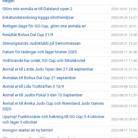
helgen
Glöm inte anmäla er till Dalsland open 2
2025-10-01 14:45
Enkätundersökning trygga idrottsmiljöer
2025-09-24 16:57
Äntligen dags för GO-Cup, glöm inte anmäla er!
2025-09-21 20:01
Resultat Bohus Dal Cup 21/9
2025-09-21 19:38
Stenungsunds Judoklubb på Seniormässan
2025-09-21 19:32
Datum för tävlingar och läger hösten 2025
2025-09-17 20:38
Ordförande har ordet, GO-Cup och fritidskortet
2025-09-17 17:48
Anmäl er till Linde Judo Open den 27-28 september
2025-09-16 21:16
Anmälan till Bohus Dal Cup 21 september
2025-09-11 09:14
Anmäl er till Lilla Trollträffen 3 13/9
2025-09-08 10:25
Anmäl er till Judits Pokal 3 den 13 September
2025-08-29 12:39
Anmäl er till Arvika Judo Cup och Wermland Judo Games
2025-08-20 15:55
2025
Upprop! Funktionärer och bakning till GO Cup 3-4 oktober
2025-08-20 09:43
och läger 5 oktober
Imorgon startar en ny termin!
2025-08-17 15:54