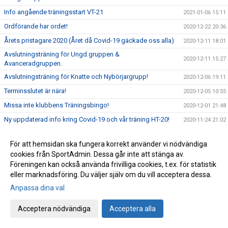
Info angående träningsstart VT-21
2021-01-06 15:11
Ordförande har ordet!
2020-12-22 20:36
Årets pristagare 2020 (Året då Covid-19 gäckade oss alla)
2020-12-11 18:01
Avslutningsträning för Ungd.gruppen &
2020-12-11 15:27
Avanceradgruppen.
Avslutningsträning för Knatte och Nybörjargrupp!
2020-12-06 19:11
Terminsslutet är nära!
2020-12-05 10:55
Missa inte klubbens Träningsbingo!
2020-12-01 21:48
Ny uppdaterad info kring Covid-19 och vår träning HT-20!
2020-11-24 21:02
Ny info angående träning och träningstider!
2020-11-03 17:20
För att hemsidan ska fungera korrekt använder vi nödvändiga
Uppdaterad info kring Covid-19
2020-10-31 12:32
cookies från SportAdmin. Dessa går inte att stänga av.
Beslut om skärpta allmänna råd!
2020-10-29 15:45
Föreningen kan också använda frivilliga cookies, t.ex. för statistik
eller marknadsföring. Du väljer själv om du vill acceptera dessa.
Träning på Höstlovet?
2020-10-25 22:09
Anpassa dina val
Resultat Bohus-dal Cup
2020-10-04 13:30
Resultat Kroppefjällskampen
2020-09-27 18:24
Acceptera nödvändiga
Acceptera alla
Kroppefjällskampen, sönd. 27/9
2020-09-25 13:05