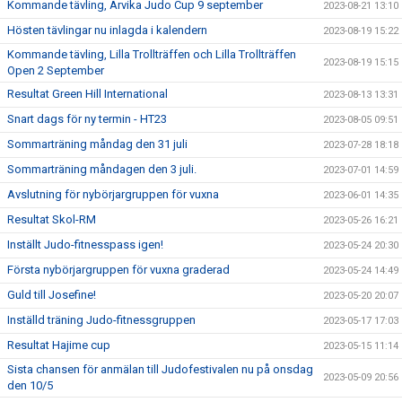
Kommande tävling, Arvika Judo Cup 9 september
2023-08-21 13:10
Hösten tävlingar nu inlagda i kalendern
2023-08-19 15:22
Kommande tävling, Lilla Trollträffen och Lilla Trollträffen
2023-08-19 15:15
Open 2 September
Resultat Green Hill International
2023-08-13 13:31
Snart dags för ny termin - HT23
2023-08-05 09:51
Sommarträning måndag den 31 juli
2023-07-28 18:18
Sommarträning måndagen den 3 juli.
2023-07-01 14:59
Avslutning för nybörjargruppen för vuxna
2023-06-01 14:35
Resultat Skol-RM
2023-05-26 16:21
Inställt Judo-fitnesspass igen!
2023-05-24 20:30
Första nybörjargruppen för vuxna graderad
2023-05-24 14:49
Guld till Josefine!
2023-05-20 20:07
Inställd träning Judo-fitnessgruppen
2023-05-17 17:03
Resultat Hajime cup
2023-05-15 11:14
Sista chansen för anmälan till Judofestivalen nu på onsdag
2023-05-09 20:56
den 10/5