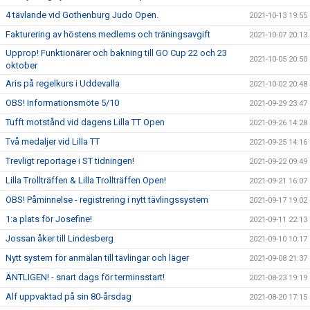
4 tävlande vid Gothenburg Judo Open.
2021-10-13 19:55
Fakturering av höstens medlems och träningsavgift
2021-10-07 20:13
Upprop! Funktionärer och bakning till GO Cup 22 och 23
2021-10-05 20:50
oktober
Aris på regelkurs i Uddevalla
2021-10-02 20:48
OBS! Informationsmöte 5/10
2021-09-29 23:47
Tufft motstånd vid dagens Lilla TT Open
2021-09-26 14:28
Två medaljer vid Lilla TT
2021-09-25 14:16
Trevligt reportage i ST tidningen!
2021-09-22 09:49
Lilla Trollträffen & Lilla Trollträffen Open!
2021-09-21 16:07
OBS! Påminnelse - registrering i nytt tävlingssystem
2021-09-17 19:02
1:a plats för Josefine!
2021-09-11 22:13
Jossan åker till Lindesberg
2021-09-10 10:17
Nytt system för anmälan till tävlingar och läger
2021-09-08 21:37
ÄNTLIGEN! - snart dags för terminsstart!
2021-08-23 19:19
Alf uppvaktad på sin 80-årsdag
2021-08-20 17:15