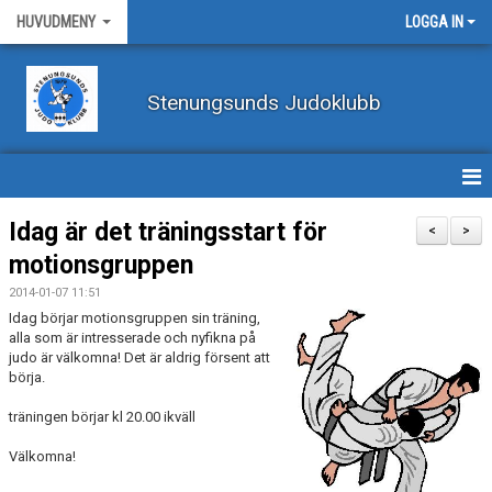
HUVUDMENY
LOGGA IN
Stenungsunds Judoklubb
HEM
Idag är det träningsstart för
<
>
motionsgruppen
FÖRBUNDSNYHETER
2014-01-07 11:51
BILDER
Idag börjar motionsgruppen sin träning,
alla som är intresserade och nyfikna på
judo är välkomna! Det är aldrig försent att
BÖRJA TRÄNA JUDO
börja.
BLI MEDLEM
träningen börjar kl 20.00 ikväll
Välkomna!
VECKOSCHEMA