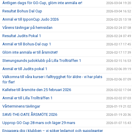
Äntligen dags för GO-Cup, glöm inte anmäla er!
2026-03-04 19:20
Resultat Bohus Dal Cup
2026-03-04 16:52
Anmäl er till IpponCup Judo 2026
2026-02-25 13:18
Vårens tävlingar på hemsidan
2026-02-24 07:58
Resultat Judits Pokal 1
2026-02-24 07:49
Anmäl er till Bohus-Dal cup 1
2026-02-17 17:45
Glöm inte anmäla er till årsmötet!
2026-02-17 17:39
Stenungsunds judoklubb på Lilla Trollträffen 1
2026-02-15 16:53
Anmäl er till Judits pokal 1
2026-02-06 09:19
Välkomna till våra kurser i falltrygghet för äldre - vi har plats
2026-02-06 07:09
för fler!
Kallelse till årsmöte den 25 februari 2026
2026-02-02 17:04
Anmäl er till Lilla Trollträffen 1
2026-02-02 07:03
Vårterminens tävlingar
2026-01-19 21:02
SAVE-THE-DATE ÅRSMÖTE 2026
2026-01-19 20:36
Upprop GO Cup 28 mars och läger 29 mars
2026-01-07 15:43
Engagera dig i klubben – vi söker ledamot och suppleanter