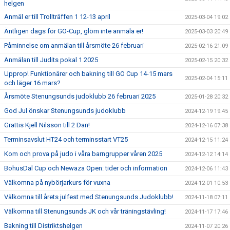
helgen
Anmäl er till Trollträffen 1 12-13 april
2025-03-04 19:02
Äntligen dags för GO-Cup, glöm inte anmäla er!
2025-03-03 20:49
Påminnelse om anmälan till årsmöte 26 februari
2025-02-16 21:09
Anmälan till Judits pokal 1 2025
2025-02-15 20:32
Upprop! Funktionärer och bakning till GO Cup 14-15 mars
2025-02-04 15:11
och läger 16 mars?
Årsmöte Stenungsunds judoklubb 26 februari 2025
2025-01-28 20:32
God Jul önskar Stenungsunds judoklubb
2024-12-19 19:45
Grattis Kjell Nilsson till 2 Dan!
2024-12-16 07:38
Terminsavslut HT24 och terminsstart VT25
2024-12-15 11:24
Kom och prova på judo i våra barngrupper våren 2025
2024-12-12 14:14
BohusDal Cup och Newaza Open: tider och information
2024-12-06 11:43
Välkomna på nybörjarkurs för vuxna
2024-12-01 10:53
Välkomna till årets julfest med Stenungsunds Judoklubb!
2024-11-18 07:11
Välkomna till Stenungsunds JK och vår träningstävling!
2024-11-17 17:46
Bakning till Distriktshelgen
2024-11-07 20:26