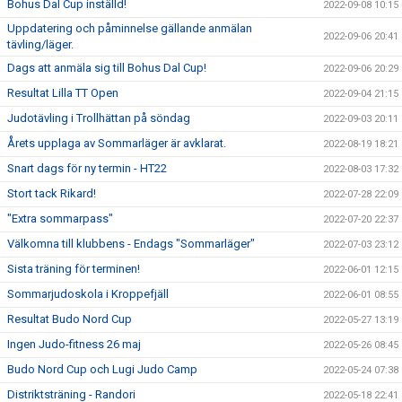
Bohus Dal Cup inställd!
2022-09-08 10:15
Uppdatering och påminnelse gällande anmälan
2022-09-06 20:41
tävling/läger.
Dags att anmäla sig till Bohus Dal Cup!
2022-09-06 20:29
Resultat Lilla TT Open
2022-09-04 21:15
Judotävling i Trollhättan på söndag
2022-09-03 20:11
Årets upplaga av Sommarläger är avklarat.
2022-08-19 18:21
Snart dags för ny termin - HT22
2022-08-03 17:32
Stort tack Rikard!
2022-07-28 22:09
"Extra sommarpass"
2022-07-20 22:37
Välkomna till klubbens - Endags "Sommarläger"
2022-07-03 23:12
Sista träning för terminen!
2022-06-01 12:15
Sommarjudoskola i Kroppefjäll
2022-06-01 08:55
Resultat Budo Nord Cup
2022-05-27 13:19
Ingen Judo-fitness 26 maj
2022-05-26 08:45
Budo Nord Cup och Lugi Judo Camp
2022-05-24 07:38
Distriktsträning - Randori
2022-05-18 22:41