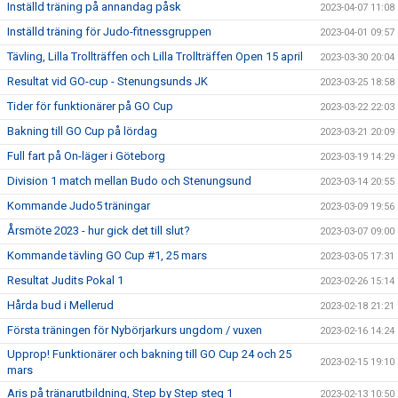
Inställd träning på annandag påsk
2023-04-07 11:08
Inställd träning för Judo-fitnessgruppen
2023-04-01 09:57
Tävling, Lilla Trollträffen och Lilla Trollträffen Open 15 april
2023-03-30 20:04
Resultat vid GO-cup - Stenungsunds JK
2023-03-25 18:58
Tider för funktionärer på GO Cup
2023-03-22 22:03
Bakning till GO Cup på lördag
2023-03-21 20:09
Full fart på On-läger i Göteborg
2023-03-19 14:29
Division 1 match mellan Budo och Stenungsund
2023-03-14 20:55
Kommande Judo5 träningar
2023-03-09 19:56
Årsmöte 2023 - hur gick det till slut?
2023-03-07 09:00
Kommande tävling GO Cup #1, 25 mars
2023-03-05 17:31
Resultat Judits Pokal 1
2023-02-26 15:14
Hårda bud i Mellerud
2023-02-18 21:21
Första träningen för Nybörjarkurs ungdom / vuxen
2023-02-16 14:24
Upprop! Funktionärer och bakning till GO Cup 24 och 25
2023-02-15 19:10
mars
Aris på tränarutbildning, Step by Step steg 1
2023-02-13 10:50