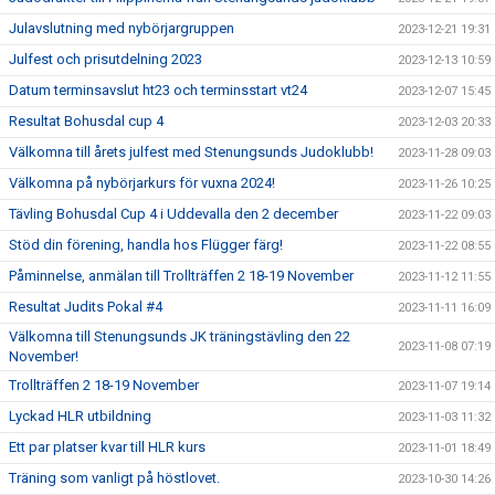
Julavslutning med nybörjargruppen
2023-12-21 19:31
Julfest och prisutdelning 2023
2023-12-13 10:59
Datum terminsavslut ht23 och terminsstart vt24
2023-12-07 15:45
Resultat Bohusdal cup 4
2023-12-03 20:33
Välkomna till årets julfest med Stenungsunds Judoklubb!
2023-11-28 09:03
Välkomna på nybörjarkurs för vuxna 2024!
2023-11-26 10:25
Tävling Bohusdal Cup 4 i Uddevalla den 2 december
2023-11-22 09:03
Stöd din förening, handla hos Flügger färg!
2023-11-22 08:55
Påminnelse, anmälan till Trollträffen 2 18-19 November
2023-11-12 11:55
Resultat Judits Pokal #4
2023-11-11 16:09
Välkomna till Stenungsunds JK träningstävling den 22
2023-11-08 07:19
November!
Trollträffen 2 18-19 November
2023-11-07 19:14
Lyckad HLR utbildning
2023-11-03 11:32
Ett par platser kvar till HLR kurs
2023-11-01 18:49
Träning som vanligt på höstlovet.
2023-10-30 14:26