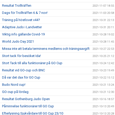
Resultat Trollträffen
2021-11-07 18:55
Dags för Trollträffen 6 & 7 nov!
2021-11-03 20:58
Träning på höstlovet v44?
2021-10-31 22:13
Adaptive Judo i Landvetter
2021-10-31 20:11
Viktig info gällande Covid-19
2021-10-28 19:02
World Judo Day 2021
2021-10-28 11:45
Missa inte att betala terminens medlems och träningsavgift
2021-10-27 22:53
Stort tack för besöket Ida!
2021-10-25 21:12
Stort Tack till alla funktionärer på GO Cup
2021-10-24 12:42
Resultat vid GO-cup och BNC
2021-10-23 19:49
Då var det dax för GO Cup
2021-10-22 15:12
Budo Nord cup!
2021-10-21 13:24
GO-cup på lördag
2021-10-21 12:30
Resultat Gothenburg Judo Open
2021-10-16 18:57
Påminnelse funktionärer till GO Cup
2021-10-13 20:49
Efterlysning Sjukvårdare till GO Cup 23/10
2021-10-13 20:28