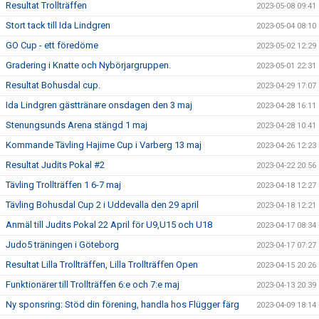
Resultat Trollträffen
2023-05-08 09:41
Stort tack till Ida Lindgren
2023-05-04 08:10
GO Cup - ett föredöme
2023-05-02 12:29
Gradering i Knatte och Nybörjargruppen.
2023-05-01 22:31
Resultat Bohusdal cup.
2023-04-29 17:07
Ida Lindgren gästtränare onsdagen den 3 maj
2023-04-28 16:11
Stenungsunds Arena stängd 1 maj
2023-04-28 10:41
Kommande Tävling Hajime Cup i Varberg 13 maj
2023-04-26 12:23
Resultat Judits Pokal #2
2023-04-22 20:56
Tävling Trollträffen 1 6-7 maj
2023-04-18 12:27
Tävling Bohusdal Cup 2 i Uddevalla den 29 april
2023-04-18 12:21
Anmäl till Judits Pokal 22 April för U9,U15 och U18
2023-04-17 08:34
Judo5 träningen i Göteborg
2023-04-17 07:27
Resultat Lilla Trollträffen, Lilla Trollträffen Open
2023-04-15 20:26
Funktionärer till Trollträffen 6:e och 7:e maj
2023-04-13 20:39
Ny sponsring: Stöd din förening, handla hos Flügger färg
2023-04-09 18:14