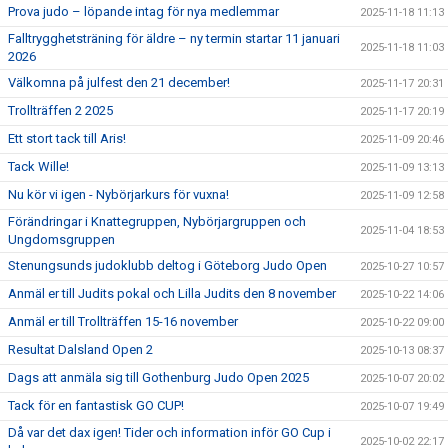
Prova judo – löpande intag för nya medlemmar
2025-11-18 11:13
Falltrygghetsträning för äldre – ny termin startar 11 januari
2025-11-18 11:03
2026
Välkomna på julfest den 21 december!
2025-11-17 20:31
Trollträffen 2 2025
2025-11-17 20:19
Ett stort tack till Aris!
2025-11-09 20:46
Tack Wille!
2025-11-09 13:13
Nu kör vi igen - Nybörjarkurs för vuxna!
2025-11-09 12:58
Förändringar i Knattegruppen, Nybörjargruppen och
2025-11-04 18:53
Ungdomsgruppen
Stenungsunds judoklubb deltog i Göteborg Judo Open
2025-10-27 10:57
Anmäl er till Judits pokal och Lilla Judits den 8 november
2025-10-22 14:06
Anmäl er till Trollträffen 15-16 november
2025-10-22 09:00
Resultat Dalsland Open 2
2025-10-13 08:37
Dags att anmäla sig till Gothenburg Judo Open 2025
2025-10-07 20:02
Tack för en fantastisk GO CUP!
2025-10-07 19:49
Då var det dax igen! Tider och information inför GO Cup i
2025-10-02 22:17