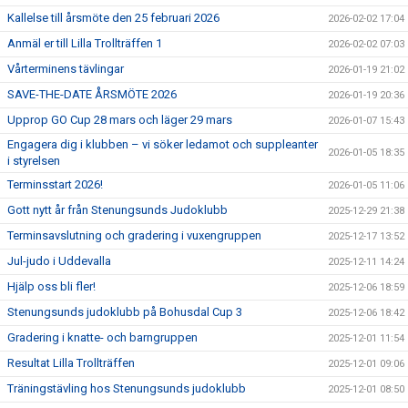
Kallelse till årsmöte den 25 februari 2026
2026-02-02 17:04
Anmäl er till Lilla Trollträffen 1
2026-02-02 07:03
Vårterminens tävlingar
2026-01-19 21:02
SAVE-THE-DATE ÅRSMÖTE 2026
2026-01-19 20:36
Upprop GO Cup 28 mars och läger 29 mars
2026-01-07 15:43
Engagera dig i klubben – vi söker ledamot och suppleanter
2026-01-05 18:35
i styrelsen
Terminsstart 2026!
2026-01-05 11:06
Gott nytt år från Stenungsunds Judoklubb
2025-12-29 21:38
Terminsavslutning och gradering i vuxengruppen
2025-12-17 13:52
Jul-judo i Uddevalla
2025-12-11 14:24
Hjälp oss bli fler!
2025-12-06 18:59
Stenungsunds judoklubb på Bohusdal Cup 3
2025-12-06 18:42
Gradering i knatte- och barngruppen
2025-12-01 11:54
Resultat Lilla Trollträffen
2025-12-01 09:06
Träningstävling hos Stenungsunds judoklubb
2025-12-01 08:50