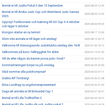
Anmäl er till Judits Pokal 3 den 13 September
2025-08-29 12:39
Anmäl er till Arvika Judo Cup och Wermland Judo Games
2025-08-20 15:55
2025
Upprop! Funktionärer och bakning till GO Cup 3-4 oktober
2025-08-20 09:43
och läger 5 oktober
Imorgon startar en ny termin!
2025-08-17 15:54
Glöm inte anmäla er till läger och utedag!
2025-08-10 20:19
Välkomna till Stenungsunds Judoklubbs utedag den 16/8
2025-07-30 18:15
Välkommen på kurs i falltrygghet för äldre
2025-07-12 07:29
Vill du eller någon du känner prova judo i höst?
2025-06-30 07:21
Sommarträningen börjar nu på onsdag.
2025-06-29 22:00
Glad sommar alla judokompisar!
2025-06-02 07:11
Grattis Alf Tornberg!
2025-05-26 21:08
Elma Lundhag ny ungdomsrepresentant
2025-05-26 21:03
Dags att anmäla er till Bohusdal Cup 1
2025-04-27 20:47
Anmäl er till Lilla Trollträffen 2
2025-04-23 18:47
Anmäl er till Lilla Judits vår och Judits pokal 2
2025-04-23 18:29