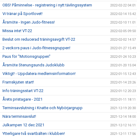
OBS! Påminnelse - registrering i nytt tävlingssystem
2022-02-22 04:01
Vi tränar på Sportlovet!
2022-02-14 15:42
Årsmöte - Ingen Judo-fitness!
2022-02-10 11:01
Missa inte! VT-22
2022-02-05 09:50
Beslut om reducerad träningsavgift VT-22
2022-02-02 14:57
2 veckors paus i Judo-fitnessgruppen!
2022-01-27 15:49
Paus för "Motionsgruppen"
2022-01-24 10:23
Årsmöte Stenungsunds Judoklubb
2022-01-20 15:04
Viktigt! - Uppdatera medlemsinformation!
2022-01-15 12:43
Framskjuten start!
2022-01-14 23:26
Info träningsstart VT-22
2022-01-12 20:23
Årets pristagare - 2021
2022-01-11 18:11
Terminsavslutning i Knatte och Nybörjargrupp
2021-12-19 20:30
Nära terminsavslut!
2021-12-14 18:00
Julkampen 12 dec 2021
2021-12-12 16:11
Ytterligare två svartbälten i klubben!
2021-12-11 17:56