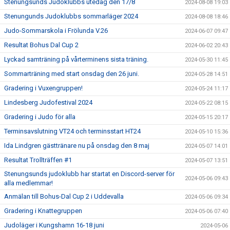
Stenungsunds Judoklubbs utedag den 17/8
2024-08-08 19:03
Stenungunds Judoklubbs sommarläger 2024
2024-08-08 18:46
Judo-Sommarskola i Frölunda V.26
2024-06-07 09:47
Resultat Bohus Dal Cup 2
2024-06-02 20:43
Lyckad samträning på vårterminens sista träning.
2024-05-30 11:45
Sommarträning med start onsdag den 26 juni.
2024-05-28 14:51
Gradering i Vuxengruppen!
2024-05-24 11:17
Lindesberg Judofestival 2024
2024-05-22 08:15
Gradering i Judo för alla
2024-05-15 20:17
Terminsavslutning VT24 och terminsstart HT24
2024-05-10 15:36
Ida Lindgren gästtränare nu på onsdag den 8 maj
2024-05-07 14:01
Resultat Trollträffen #1
2024-05-07 13:51
Stenungsunds judoklubb har startat en Discord-server för
2024-05-06 09:43
alla medlemmar!
Anmälan till Bohus-Dal Cup 2 i Uddevalla
2024-05-06 09:34
Gradering i Knattegruppen
2024-05-06 07:40
Judoläger i Kungshamn 16-18 juni
2024-05-06