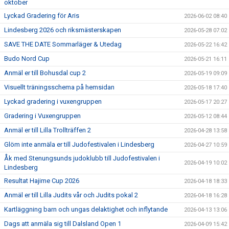
oktober
Lyckad Gradering för Aris
2026-06-02 08:40
Lindesberg 2026 och riksmästerskapen
2026-05-28 07:02
SAVE THE DATE Sommarläger & Utedag
2026-05-22 16:42
Budo Nord Cup
2026-05-21 16:11
Anmäl er till Bohusdal cup 2
2026-05-19 09:09
Visuellt träningsschema på hemsidan
2026-05-18 17:40
Lyckad gradering i vuxengruppen
2026-05-17 20:27
Gradering i Vuxengruppen
2026-05-12 08:44
Anmäl er till Lilla Trollträffen 2
2026-04-28 13:58
Glöm inte anmäla er till Judofestivalen i Lindesberg
2026-04-27 10:59
Åk med Stenungsunds judoklubb till Judofestivalen i
2026-04-19 10:02
Lindesberg
Resultat Hajime Cup 2026
2026-04-18 18:33
Anmäl er till Lilla Judits vår och Judits pokal 2
2026-04-18 16:28
Kartläggning barn och ungas delaktighet och inflytande
2026-04-13 13:06
Dags att anmäla sig till Dalsland Open 1
2026-04-09 15:42