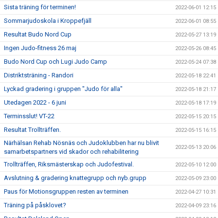
Sista träning för terminen!
2022-06-01 12:15
Sommarjudoskola i Kroppefjäll
2022-06-01 08:55
Resultat Budo Nord Cup
2022-05-27 13:19
Ingen Judo-fitness 26 maj
2022-05-26 08:45
Budo Nord Cup och Lugi Judo Camp
2022-05-24 07:38
Distriktsträning - Randori
2022-05-18 22:41
Lyckad gradering i gruppen "Judo för alla"
2022-05-18 21:17
Utedagen 2022 - 6 juni
2022-05-18 17:19
Terminsslut! VT-22
2022-05-15 20:15
Resultat Trollträffen.
2022-05-15 16:15
Närhälsan Rehab Nösnäs och Judoklubben har nu blivit
2022-05-13 20:06
samarbetspartners vid skador och rehabilitering
Trollträffen, Riksmästerskap och Judofestival.
2022-05-10 12:00
Avslutning & gradering knattegrupp och nyb.grupp
2022-05-09 23:00
Paus för Motionsgruppen resten av terminen
2022-04-27 10:31
Träning på påsklovet?
2022-04-09 23:16