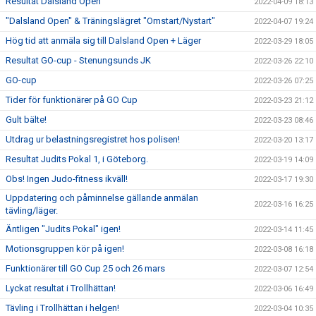
Resultat Dalsland Open
2022-04-09 18:13
"Dalsland Open" & Träningslägret "Omstart/Nystart"
2022-04-07 19:24
Hög tid att anmäla sig till Dalsland Open + Läger
2022-03-29 18:05
Resultat GO-cup - Stenungsunds JK
2022-03-26 22:10
GO-cup
2022-03-26 07:25
Tider för funktionärer på GO Cup
2022-03-23 21:12
Gult bälte!
2022-03-23 08:46
Utdrag ur belastningsregistret hos polisen!
2022-03-20 13:17
Resultat Judits Pokal 1, i Göteborg.
2022-03-19 14:09
Obs! Ingen Judo-fitness ikväll!
2022-03-17 19:30
Uppdatering och påminnelse gällande anmälan
2022-03-16 16:25
tävling/läger.
Äntligen "Judits Pokal" igen!
2022-03-14 11:45
Motionsgruppen kör på igen!
2022-03-08 16:18
Funktionärer till GO Cup 25 och 26 mars
2022-03-07 12:54
Lyckat resultat i Trollhättan!
2022-03-06 16:49
Tävling i Trollhättan i helgen!
2022-03-04 10:35