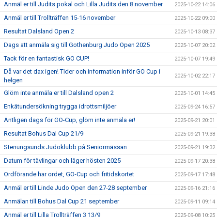
Anmäl er till Judits pokal och Lilla Judits den 8 november
2025-10-22 14:06
Anmäl er till Trollträffen 15-16 november
2025-10-22 09:00
Resultat Dalsland Open 2
2025-10-13 08:37
Dags att anmäla sig till Gothenburg Judo Open 2025
2025-10-07 20:02
Tack för en fantastisk GO CUP!
2025-10-07 19:49
Då var det dax igen! Tider och information inför GO Cup i
2025-10-02 22:17
helgen
Glöm inte anmäla er till Dalsland open 2
2025-10-01 14:45
Enkätundersökning trygga idrottsmiljöer
2025-09-24 16:57
Äntligen dags för GO-Cup, glöm inte anmäla er!
2025-09-21 20:01
Resultat Bohus Dal Cup 21/9
2025-09-21 19:38
Stenungsunds Judoklubb på Seniormässan
2025-09-21 19:32
Datum för tävlingar och läger hösten 2025
2025-09-17 20:38
Ordförande har ordet, GO-Cup och fritidskortet
2025-09-17 17:48
Anmäl er till Linde Judo Open den 27-28 september
2025-09-16 21:16
Anmälan till Bohus Dal Cup 21 september
2025-09-11 09:14
Anmäl er till Lilla Trollträffen 3 13/9
2025-09-08 10:25