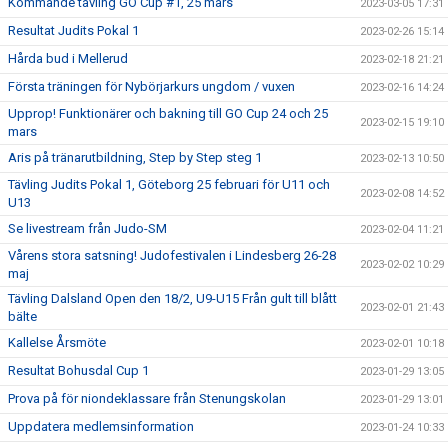
Kommande tävling GO Cup #1, 25 mars
2023-03-05 17:31
Resultat Judits Pokal 1
2023-02-26 15:14
Hårda bud i Mellerud
2023-02-18 21:21
Första träningen för Nybörjarkurs ungdom / vuxen
2023-02-16 14:24
Upprop! Funktionärer och bakning till GO Cup 24 och 25
2023-02-15 19:10
mars
Aris på tränarutbildning, Step by Step steg 1
2023-02-13 10:50
Tävling Judits Pokal 1, Göteborg 25 februari för U11 och
2023-02-08 14:52
U13
Se livestream från Judo-SM
2023-02-04 11:21
Vårens stora satsning! Judofestivalen i Lindesberg 26-28
2023-02-02 10:29
maj
Tävling Dalsland Open den 18/2, U9-U15 Från gult till blått
2023-02-01 21:43
bälte
Kallelse Årsmöte
2023-02-01 10:18
Resultat Bohusdal Cup 1
2023-01-29 13:05
Prova på för niondeklassare från Stenungskolan
2023-01-29 13:01
Uppdatera medlemsinformation
2023-01-24 10:33