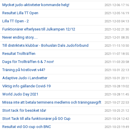
Mycket judo-aktiviteter kommande helg!
2021-12-06 17:16
Resultat Lilla TT Open
2021-12-05 16:19
Lilla TT Open - 2
2021-12-03 04:13
Funktionärer efterlyses till Julkampen 12/12
2021-12-02 21:30
Never ending story.....
2021-12-01 08:35
Till distriktets klubbar - Bohuslän Dals Judoförbund
2021-11-15 10:50
Resultat Trollträffen
2021-11-07 18:55
Dags för Trollträffen 6 & 7 nov!
2021-11-03 20:58
Träning på höstlovet v44?
2021-10-31 22:13
Adaptive Judo i Landvetter
2021-10-31 20:11
Viktig info gällande Covid-19
2021-10-28 19:02
World Judo Day 2021
2021-10-28 11:45
Missa inte att betala terminens medlems och träningsavgift
2021-10-27 22:53
Stort tack för besöket Ida!
2021-10-25 21:12
Stort Tack till alla funktionärer på GO Cup
2021-10-24 12:42
Resultat vid GO-cup och BNC
2021-10-23 19:49