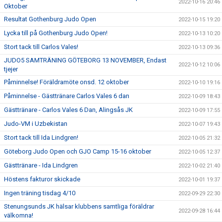
2022-10-16 20:46
Oktober
Resultat Gothenburg Judo Open
2022-10-15 19:20
Lycka till på Gothenburg Judo Open!
2022-10-13 10:20
Stort tack till Carlos Vales!
2022-10-13 09:36
JUDO5 SAMTRÄNING GÖTEBORG 13 NOVEMBER, Endast
2022-10-12 10:06
tjejer
Påminnelse! Föräldramöte onsd. 12 oktober
2022-10-10 19:16
Påminnelse - Gästtränare Carlos Vales 6 dan
2022-10-09 18:43
Gästtränare - Carlos Vales 6 Dan, Alingsås JK
2022-10-09 17:55
Judo-VM i Uzbekistan
2022-10-07 19:43
Stort tack till Ida Lindgren!
2022-10-05 21:32
Göteborg Judo Open och GJO Camp 15-16 oktober
2022-10-05 12:37
Gästtränare - Ida Lindgren
2022-10-02 21:40
Höstens fakturor skickade
2022-10-01 19:37
Ingen träning tisdag 4/10
2022-09-29 22:30
Stenungsunds JK hälsar klubbens samtliga föräldrar
2022-09-28 16:44
välkomna!