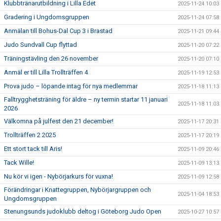
Klubbtränarutbildning i Lilla Edet
2025-11-24 10:03
Gradering i Ungdomsgruppen
2025-11-24 07:58
Anmälan till Bohus-Dal Cup 3 i Brastad
2025-11-21 09:44
Judo Sundvall Cup flyttad
2025-11-20 07:22
Träningstävling den 26 november
2025-11-20 07:10
Anmäl er till Lilla Trollträffen 4
2025-11-19 12:53
Prova judo – löpande intag för nya medlemmar
2025-11-18 11:13
Falltrygghetsträning för äldre – ny termin startar 11 januari
2025-11-18 11:03
2026
Välkomna på julfest den 21 december!
2025-11-17 20:31
Trollträffen 2 2025
2025-11-17 20:19
Ett stort tack till Aris!
2025-11-09 20:46
Tack Wille!
2025-11-09 13:13
Nu kör vi igen - Nybörjarkurs för vuxna!
2025-11-09 12:58
Förändringar i Knattegruppen, Nybörjargruppen och
2025-11-04 18:53
Ungdomsgruppen
Stenungsunds judoklubb deltog i Göteborg Judo Open
2025-10-27 10:57