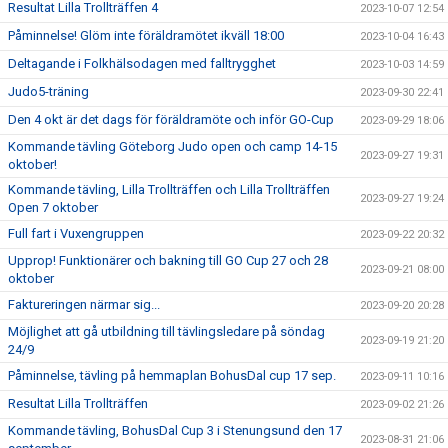
Resultat Lilla Trollträffen 4
2023-10-07 12:54
Påminnelse! Glöm inte föräldramötet ikväll 18:00
2023-10-04 16:43
Deltagande i Folkhälsodagen med falltrygghet
2023-10-03 14:59
Judo5-träning
2023-09-30 22:41
Den 4 okt är det dags för föräldramöte och inför GO-Cup
2023-09-29 18:06
Kommande tävling Göteborg Judo open och camp 14-15
2023-09-27 19:31
oktober!
Kommande tävling, Lilla Trollträffen och Lilla Trollträffen
2023-09-27 19:24
Open 7 oktober
Full fart i Vuxengruppen
2023-09-22 20:32
Upprop! Funktionärer och bakning till GO Cup 27 och 28
2023-09-21 08:00
oktober
Faktureringen närmar sig...
2023-09-20 20:28
Möjlighet att gå utbildning till tävlingsledare på söndag
2023-09-19 21:20
24/9
Påminnelse, tävling på hemmaplan BohusDal cup 17 sep.
2023-09-11 10:16
Resultat Lilla Trollträffen
2023-09-02 21:26
Kommande tävling, BohusDal Cup 3 i Stenungsund den 17
2023-08-31 21:06