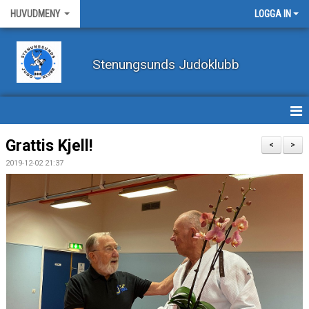
HUVUDMENY
LOGGA IN
Stenungsunds Judoklubb
HEM
Grattis Kjell!
<
>
2019-12-02 21:37
FÖRBUNDSNYHETER
BILDER
BÖRJA TRÄNA JUDO
BLI MEDLEM
VECKOSCHEMA