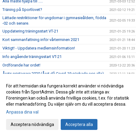
Alla måste hjälpa till .....
2021-03-03 12:52
Träning på Sportlovet?
2021-02-12 19:21
Lättade restriktioner för ungdomar i gymnasieåldern, födda
2021-02-05 19:33
-02 och senare.
Uppdatering träningsstart VT-21
2021-01-25 19:26
Kort sammanfattning inför vårterminen 2021
2021-01-21 18:44
Viktigt! - Uppdatera medlemsinformation!
2021-01-20 11:23
Info angående träningsstart VT-21
2021-01-06 15:11
Ordförande har ordet!
2020-12-22 20:36
Årets pristagare 2020 (Året då Covid-19 gäckade oss alla)
2020-12-11 18:01
Avslutningsträning för Ungd.gruppen &
2020-12-11 15:27
För att hemsidan ska fungera korrekt använder vi nödvändiga
Avanceradgruppen.
cookies från SportAdmin. Dessa går inte att stänga av.
Avslutningsträning för Knatte och Nybörjargrupp!
2020-12-06 19:11
Föreningen kan också använda frivilliga cookies, t.ex. för statistik
Terminsslutet är nära!
eller marknadsföring. Du väljer själv om du vill acceptera dessa.
2020-12-05 10:55
Anpassa dina val
Missa inte klubbens Träningsbingo!
2020-12-01 21:48
Ny uppdaterad info kring Covid-19 och vår träning HT-20!
2020-11-24 21:02
Acceptera nödvändiga
Acceptera alla
Ny info angående träning och träningstider!
2020-11-03 17:20