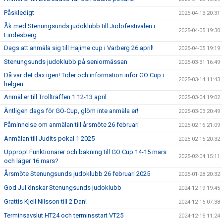
Påskledigt
2025-04-13 20:31
Åk med Stenungsunds judoklubb till Judofestivalen i
2025-04-05 19:30
Lindesberg
Dags att anmäla sig till Hajime cup i Varberg 26 april!
2025-04-05 19:19
Stenungsunds judoklubb på seniormässan
2025-03-31 16:49
Då var det dax igen! Tider och information inför GO Cup i
2025-03-14 11:43
helgen
Anmäl er till Trollträffen 1 12-13 april
2025-03-04 19:02
Äntligen dags för GO-Cup, glöm inte anmäla er!
2025-03-03 20:49
Påminnelse om anmälan till årsmöte 26 februari
2025-02-16 21:09
Anmälan till Judits pokal 1 2025
2025-02-15 20:32
Upprop! Funktionärer och bakning till GO Cup 14-15 mars
2025-02-04 15:11
och läger 16 mars?
Årsmöte Stenungsunds judoklubb 26 februari 2025
2025-01-28 20:32
God Jul önskar Stenungsunds judoklubb
2024-12-19 19:45
Grattis Kjell Nilsson till 2 Dan!
2024-12-16 07:38
Terminsavslut HT24 och terminsstart VT25
2024-12-15 11:24