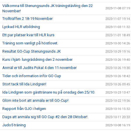
Välkomna till Stenungsunds JK träningstävling den 22
2023-11-08 07:19
November!
Trollträffen 2 18-19 November
2023-11-07 19:14
Lyckad HLR utbildning
2023-11-03 11:32
Ett par platser kvar till HLR kurs
2023-11-01 18:49
Träning som vanligt på höstlovet.
2023-10-30 14:26
Resultat GO-Cup Stenungsunds JK
2023-10-29 19:16
Kurs i hjärt- lungräddning den 2 november
2023-10-26 19:40
Anmäl er till Judits Pokal 4 den 11 november
2023-10-26 19:30
Tider och information inför GO Cup
2023-10-26 18:42
Stort tack till Ida Lindgren!
2023-10-26 09:45
Ida Lindgren som gästtränare nu på onsdag den 25/10.
2023-10-23 13:47
Glöm inte bort att anmäla er till GO-Cup!
2023-10-22 19:56
Rapport från GJO i helgen
2023-10-16 15:32
Dags att anmäla sig till GO Cup #2 den 28 Oktober!
2023-10-11 20:33
Judo5 träning
2023-10-08 16:19