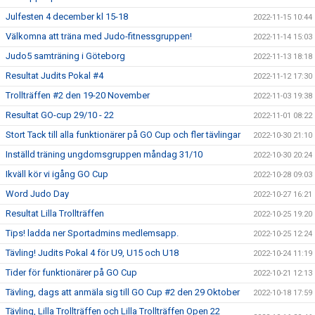
Julfesten 4 december kl 15-18
2022-11-15 10:44
Välkomna att träna med Judo-fitnessgruppen!
2022-11-14 15:03
Judo5 samträning i Göteborg
2022-11-13 18:18
Resultat Judits Pokal #4
2022-11-12 17:30
Trollträffen #2 den 19-20 November
2022-11-03 19:38
Resultat GO-cup 29/10 - 22
2022-11-01 08:22
Stort Tack till alla funktionärer på GO Cup och fler tävlingar
2022-10-30 21:10
Inställd träning ungdomsgruppen måndag 31/10
2022-10-30 20:24
Ikväll kör vi igång GO Cup
2022-10-28 09:03
Word Judo Day
2022-10-27 16:21
Resultat Lilla Trollträffen
2022-10-25 19:20
Tips! ladda ner Sportadmins medlemsapp.
2022-10-25 12:24
Tävling! Judits Pokal 4 för U9, U15 och U18
2022-10-24 11:19
Tider för funktionärer på GO Cup
2022-10-21 12:13
Tävling, dags att anmäla sig till GO Cup #2 den 29 Oktober
2022-10-18 17:59
Tävling, Lilla Trollträffen och Lilla Trollträffen Open 22