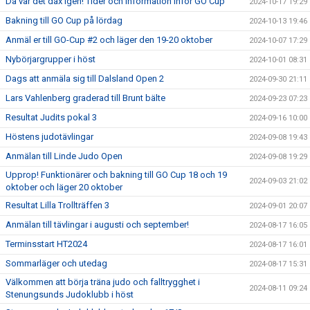
Då var det dax igen! Tider och information inför GO Cup
2024-10-17 19:29
Bakning till GO Cup på lördag
2024-10-13 19:46
Anmäl er till GO-Cup #2 och läger den 19-20 oktober
2024-10-07 17:29
Nybörjargrupper i höst
2024-10-01 08:31
Dags att anmäla sig till Dalsland Open 2
2024-09-30 21:11
Lars Vahlenberg graderad till Brunt bälte
2024-09-23 07:23
Resultat Judits pokal 3
2024-09-16 10:00
Höstens judotävlingar
2024-09-08 19:43
Anmälan till Linde Judo Open
2024-09-08 19:29
Upprop! Funktionärer och bakning till GO Cup 18 och 19
2024-09-03 21:02
oktober och läger 20 oktober
Resultat Lilla Trollträffen 3
2024-09-01 20:07
Anmälan till tävlingar i augusti och september!
2024-08-17 16:05
Terminsstart HT2024
2024-08-17 16:01
Sommarläger och utedag
2024-08-17 15:31
Välkommen att börja träna judo och falltrygghet i
2024-08-11 09:24
Stenungsunds Judoklubb i höst