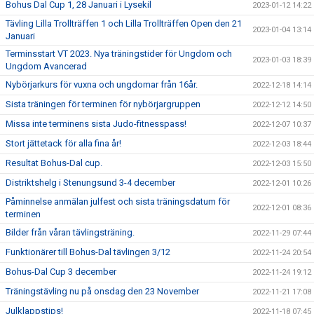
Bohus Dal Cup 1, 28 Januari i Lysekil
2023-01-12 14:22
Tävling Lilla Trollträffen 1 och Lilla Trollträffen Open den 21
2023-01-04 13:14
Januari
Terminsstart VT 2023. Nya träningstider för Ungdom och
2023-01-03 18:39
Ungdom Avancerad
Nybörjarkurs för vuxna och ungdomar från 16år.
2022-12-18 14:14
Sista träningen för terminen för nybörjargruppen
2022-12-12 14:50
Missa inte terminens sista Judo-fitnesspass!
2022-12-07 10:37
Stort jättetack för alla fina år!
2022-12-03 18:44
Resultat Bohus-Dal cup.
2022-12-03 15:50
Distriktshelg i Stenungsund 3-4 december
2022-12-01 10:26
Påminnelse anmälan julfest och sista träningsdatum för
2022-12-01 08:36
terminen
Bilder från våran tävlingsträning.
2022-11-29 07:44
Funktionärer till Bohus-Dal tävlingen 3/12
2022-11-24 20:54
Bohus-Dal Cup 3 december
2022-11-24 19:12
Träningstävling nu på onsdag den 23 November
2022-11-21 17:08
Julklappstips!
2022-11-18 07:45