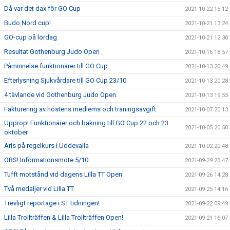
Då var det dax för GO Cup
2021-10-22 15:12
Budo Nord cup!
2021-10-21 13:24
GO-cup på lördag
2021-10-21 12:30
Resultat Gothenburg Judo Open
2021-10-16 18:57
Påminnelse funktionärer till GO Cup
2021-10-13 20:49
Efterlysning Sjukvårdare till GO Cup 23/10
2021-10-13 20:28
4 tävlande vid Gothenburg Judo Open.
2021-10-13 19:55
Fakturering av höstens medlems och träningsavgift
2021-10-07 20:13
Upprop! Funktionärer och bakning till GO Cup 22 och 23
2021-10-05 20:50
oktober
Aris på regelkurs i Uddevalla
2021-10-02 20:48
OBS! Informationsmöte 5/10
2021-09-29 23:47
Tufft motstånd vid dagens Lilla TT Open
2021-09-26 14:28
Två medaljer vid Lilla TT
2021-09-25 14:16
Trevligt reportage i ST tidningen!
2021-09-22 09:49
Lilla Trollträffen & Lilla Trollträffen Open!
2021-09-21 16:07