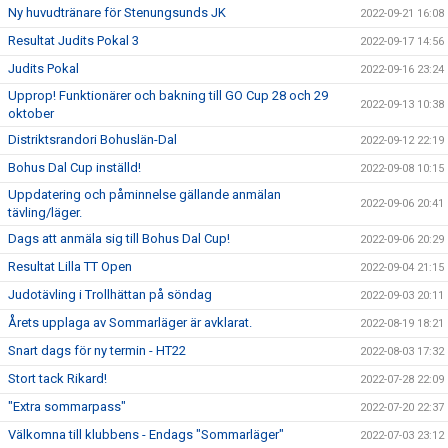
Ny huvudtränare för Stenungsunds JK
2022-09-21 16:08
Resultat Judits Pokal 3
2022-09-17 14:56
Judits Pokal
2022-09-16 23:24
Upprop! Funktionärer och bakning till GO Cup 28 och 29
2022-09-13 10:38
oktober
Distriktsrandori Bohuslän-Dal
2022-09-12 22:19
Bohus Dal Cup inställd!
2022-09-08 10:15
Uppdatering och påminnelse gällande anmälan
2022-09-06 20:41
tävling/läger.
Dags att anmäla sig till Bohus Dal Cup!
2022-09-06 20:29
Resultat Lilla TT Open
2022-09-04 21:15
Judotävling i Trollhättan på söndag
2022-09-03 20:11
Årets upplaga av Sommarläger är avklarat.
2022-08-19 18:21
Snart dags för ny termin - HT22
2022-08-03 17:32
Stort tack Rikard!
2022-07-28 22:09
"Extra sommarpass"
2022-07-20 22:37
Välkomna till klubbens - Endags "Sommarläger"
2022-07-03 23:12