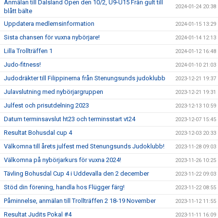
Anmälan till Dalsland Open den 10/2, U9-U15 Från gult till
2024-01-24 20:38
blått bälte
Uppdatera medlemsinformation
2024-01-15 13:29
Sista chansen för vuxna nybörjare!
2024-01-14 12:13
Lilla Trollträffen 1
2024-01-12 16:48
Judo-fitness!
2024-01-10 21:03
Judodräkter till Filippinerna från Stenungsunds judoklubb
2023-12-21 19:37
Julavslutning med nybörjargruppen
2023-12-21 19:31
Julfest och prisutdelning 2023
2023-12-13 10:59
Datum terminsavslut ht23 och terminsstart vt24
2023-12-07 15:45
Resultat Bohusdal cup 4
2023-12-03 20:33
Välkomna till årets julfest med Stenungsunds Judoklubb!
2023-11-28 09:03
Välkomna på nybörjarkurs för vuxna 2024!
2023-11-26 10:25
Tävling Bohusdal Cup 4 i Uddevalla den 2 december
2023-11-22 09:03
Stöd din förening, handla hos Flügger färg!
2023-11-22 08:55
Påminnelse, anmälan till Trollträffen 2 18-19 November
2023-11-12 11:55
Resultat Judits Pokal #4
2023-11-11 16:09