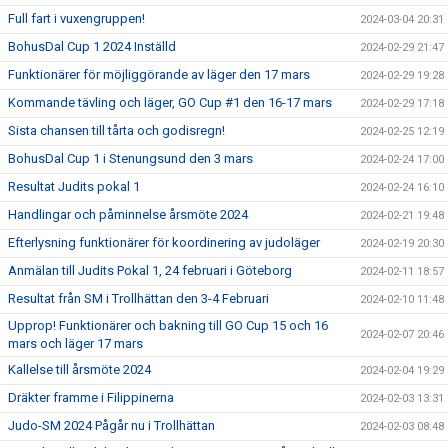
Full fart i vuxengruppen!
2024-03-04 20:31
BohusDal Cup 1 2024 Inställd
2024-02-29 21:47
Funktionärer för möjliggörande av läger den 17 mars
2024-02-29 19:28
Kommande tävling och läger, GO Cup #1 den 16-17 mars
2024-02-29 17:18
Sista chansen till tårta och godisregn!
2024-02-25 12:19
BohusDal Cup 1 i Stenungsund den 3 mars
2024-02-24 17:00
Resultat Judits pokal 1
2024-02-24 16:10
Handlingar och påminnelse årsmöte 2024
2024-02-21 19:48
Efterlysning funktionärer för koordinering av judoläger
2024-02-19 20:30
Anmälan till Judits Pokal 1, 24 februari i Göteborg
2024-02-11 18:57
Resultat från SM i Trollhättan den 3-4 Februari
2024-02-10 11:48
Upprop! Funktionärer och bakning till GO Cup 15 och 16
2024-02-07 20:46
mars och läger 17 mars
Kallelse till årsmöte 2024
2024-02-04 19:29
Dräkter framme i Filippinerna
2024-02-03 13:31
Judo-SM 2024 Pågår nu i Trollhättan
2024-02-03 08:48