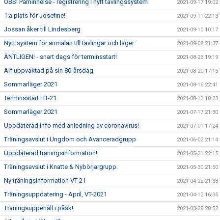
OBS! Påminnelse - registrering i nytt tävlingssystem
2021-09-17 19:02
1:a plats för Josefine!
2021-09-11 22:13
Jossan åker till Lindesberg
2021-09-10 10:17
Nytt system för anmälan till tävlingar och läger
2021-09-08 21:37
ÄNTLIGEN! - snart dags för terminsstart!
2021-08-23 19:19
Alf uppvaktad på sin 80-årsdag
2021-08-20 17:15
Sommarläger 2021
2021-08-16 22:41
Terminsstart HT-21
2021-08-13 10:23
Sommarläger 2021
2021-07-17 21:30
Uppdaterad info med anledning av coronavirus!
2021-07-01 17:24
Träningsavslut i Ungdom och Avanceradgrupp
2021-06-02 21:14
Uppdaterad träningsinformation!
2021-05-31 22:15
Träningsavslut i Knatte & Nybörjargrupp.
2021-05-30 21:50
Ny träningsinformation VT-21
2021-04-22 21:38
Träningsuppdatering - April, VT-2021
2021-04-12 16:35
Träningsuppehåll i påsk!
2021-03-29 20:52