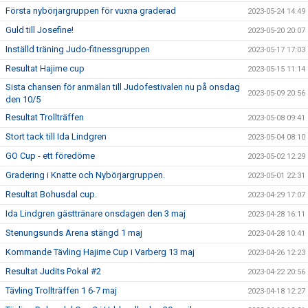
Första nybörjargruppen för vuxna graderad
2023-05-24 14:49
Guld till Josefine!
2023-05-20 20:07
Inställd träning Judo-fitnessgruppen
2023-05-17 17:03
Resultat Hajime cup
2023-05-15 11:14
Sista chansen för anmälan till Judofestivalen nu på onsdag
2023-05-09 20:56
den 10/5
Resultat Trollträffen
2023-05-08 09:41
Stort tack till Ida Lindgren
2023-05-04 08:10
GO Cup - ett föredöme
2023-05-02 12:29
Gradering i Knatte och Nybörjargruppen.
2023-05-01 22:31
Resultat Bohusdal cup.
2023-04-29 17:07
Ida Lindgren gästtränare onsdagen den 3 maj
2023-04-28 16:11
Stenungsunds Arena stängd 1 maj
2023-04-28 10:41
Kommande Tävling Hajime Cup i Varberg 13 maj
2023-04-26 12:23
Resultat Judits Pokal #2
2023-04-22 20:56
Tävling Trollträffen 1 6-7 maj
2023-04-18 12:27