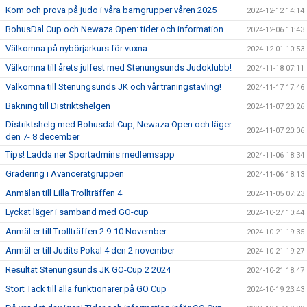
Kom och prova på judo i våra barngrupper våren 2025
2024-12-12 14:14
BohusDal Cup och Newaza Open: tider och information
2024-12-06 11:43
Välkomna på nybörjarkurs för vuxna
2024-12-01 10:53
Välkomna till årets julfest med Stenungsunds Judoklubb!
2024-11-18 07:11
Välkomna till Stenungsunds JK och vår träningstävling!
2024-11-17 17:46
Bakning till Distriktshelgen
2024-11-07 20:26
Distriktshelg med Bohusdal Cup, Newaza Open och läger
2024-11-07 20:06
den 7- 8 december
Tips! Ladda ner Sportadmins medlemsapp
2024-11-06 18:34
Gradering i Avanceratgruppen
2024-11-06 18:13
Anmälan till Lilla Trollträffen 4
2024-11-05 07:23
Lyckat läger i samband med GO-cup
2024-10-27 10:44
Anmäl er till Trollträffen 2 9-10 November
2024-10-21 19:35
Anmäl er till Judits Pokal 4 den 2 november
2024-10-21 19:27
Resultat Stenungsunds JK GO-Cup 2 2024
2024-10-21 18:47
Stort Tack till alla funktionärer på GO Cup
2024-10-19 23:43