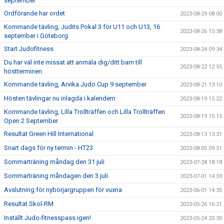
september
Ordförande har ordet
2023-08-29 08:00
Kommande tävling, Judits Pokal 3 för U11 och U13, 16
2023-08-26 15:38
september i Göteborg
Start Judofitness
2023-08-24 09:34
Du har väl inte missat att anmäla dig/ditt barn till
2023-08-22 12:55
höstterminen
Kommande tävling, Arvika Judo Cup 9 september
2023-08-21 13:10
Hösten tävlingar nu inlagda i kalendern
2023-08-19 15:22
Kommande tävling, Lilla Trollträffen och Lilla Trollträffen
2023-08-19 15:15
Open 2 September
Resultat Green Hill International
2023-08-13 13:31
Snart dags för ny termin - HT23
2023-08-05 09:51
Sommarträning måndag den 31 juli
2023-07-28 18:18
Sommarträning måndagen den 3 juli.
2023-07-01 14:59
Avslutning för nybörjargruppen för vuxna
2023-06-01 14:35
Resultat Skol-RM
2023-05-26 16:21
Inställt Judo-fitnesspass igen!
2023-05-24 20:30