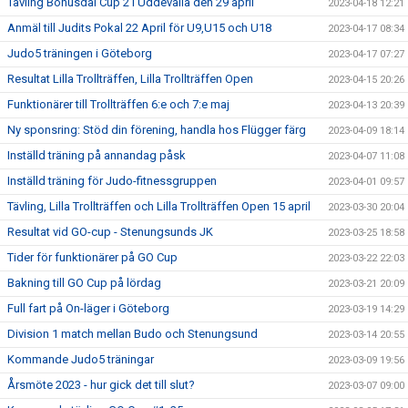
Tävling Bohusdal Cup 2 i Uddevalla den 29 april
2023-04-18 12:21
Anmäl till Judits Pokal 22 April för U9,U15 och U18
2023-04-17 08:34
Judo5 träningen i Göteborg
2023-04-17 07:27
Resultat Lilla Trollträffen, Lilla Trollträffen Open
2023-04-15 20:26
Funktionärer till Trollträffen 6:e och 7:e maj
2023-04-13 20:39
Ny sponsring: Stöd din förening, handla hos Flügger färg
2023-04-09 18:14
Inställd träning på annandag påsk
2023-04-07 11:08
Inställd träning för Judo-fitnessgruppen
2023-04-01 09:57
Tävling, Lilla Trollträffen och Lilla Trollträffen Open 15 april
2023-03-30 20:04
Resultat vid GO-cup - Stenungsunds JK
2023-03-25 18:58
Tider för funktionärer på GO Cup
2023-03-22 22:03
Bakning till GO Cup på lördag
2023-03-21 20:09
Full fart på On-läger i Göteborg
2023-03-19 14:29
Division 1 match mellan Budo och Stenungsund
2023-03-14 20:55
Kommande Judo5 träningar
2023-03-09 19:56
Årsmöte 2023 - hur gick det till slut?
2023-03-07 09:00