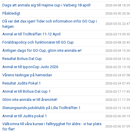
Dags att anmäla sig till Hajime cup i Varberg 18 april!
2026-04-08 18:29
Påskledigt
2026-03-30 20:36
Då var det dax igen! Tider och information inför GO Cup i
2026-03-25 22:47
helgen
Anmäl er till Trollträffen 11-12 April
2026-03-19 09:35
Föräldrapolicy och funktionärer till GO Cup
2026-03-08 20:45
Äntligen dags för GO-Cup, glöm inte anmäla er!
2026-03-04 19:20
Resultat Bohus Dal Cup
2026-03-04 16:52
Anmäl er till IpponCup Judo 2026
2026-02-25 13:18
Vårens tävlingar på hemsidan
2026-02-24 07:58
Resultat Judits Pokal 1
2026-02-24 07:49
Anmäl er till Bohus-Dal cup 1
2026-02-17 17:45
Glöm inte anmäla er till årsmötet!
2026-02-17 17:39
Stenungsunds judoklubb på Lilla Trollträffen 1
2026-02-15 16:53
Anmäl er till Judits pokal 1
2026-02-06 09:19
Välkomna till våra kurser i falltrygghet för äldre - vi har plats
2026-02-06 07:09
för fler!