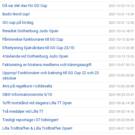
Då var det dax för GO Cup
2021-10-22 15:12
Budo Nord cup!
2021-10-21 13:24
GO-cup på lördag
2021-10-21 12:30
Resultat Gothenburg Judo Open
2021-10-16 18:57
Påminnelse funktionärer till GO Cup
2021-10-13 20:49
Efterlysning Sjukvårdare till GO Cup 23/10
2021-10-13 20:28
4 tävlande vid Gothenburg Judo Open.
2021-10-13 19:55
Fakturering av höstens medlems och träningsavgift
2021-10-07 20:13
Upprop! Funktionärer och bakning till GO Cup 22 och 23
2021-10-05 20:50
oktober
Aris på regelkurs i Uddevalla
2021-10-02 20:48
OBS! Informationsmöte 5/10
2021-09-29 23:47
Tufft motstånd vid dagens Lilla TT Open
2021-09-26 14:28
Två medaljer vid Lilla TT
2021-09-25 14:16
Trevligt reportage i ST tidningen!
2021-09-22 09:49
Lilla Trollträffen & Lilla Trollträffen Open!
2021-09-21 16:07