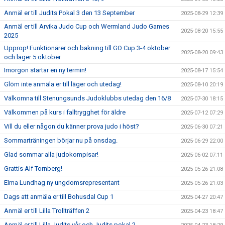
Anmäl er till Judits Pokal 3 den 13 September
2025-08-29 12:39
Anmäl er till Arvika Judo Cup och Wermland Judo Games
2025-08-20 15:55
2025
Upprop! Funktionärer och bakning till GO Cup 3-4 oktober
2025-08-20 09:43
och läger 5 oktober
Imorgon startar en ny termin!
2025-08-17 15:54
Glöm inte anmäla er till läger och utedag!
2025-08-10 20:19
Välkomna till Stenungsunds Judoklubbs utedag den 16/8
2025-07-30 18:15
Välkommen på kurs i falltrygghet för äldre
2025-07-12 07:29
Vill du eller någon du känner prova judo i höst?
2025-06-30 07:21
Sommarträningen börjar nu på onsdag.
2025-06-29 22:00
Glad sommar alla judokompisar!
2025-06-02 07:11
Grattis Alf Tornberg!
2025-05-26 21:08
Elma Lundhag ny ungdomsrepresentant
2025-05-26 21:03
Dags att anmäla er till Bohusdal Cup 1
2025-04-27 20:47
Anmäl er till Lilla Trollträffen 2
2025-04-23 18:47
Anmäl er till Lilla Judits vår och Judits pokal 2