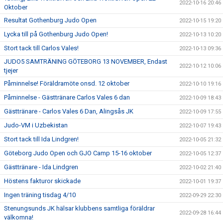
2022-10-16 20:46
Oktober
Resultat Gothenburg Judo Open
2022-10-15 19:20
Lycka till på Gothenburg Judo Open!
2022-10-13 10:20
Stort tack till Carlos Vales!
2022-10-13 09:36
JUDO5 SAMTRÄNING GÖTEBORG 13 NOVEMBER, Endast
2022-10-12 10:06
tjejer
Påminnelse! Föräldramöte onsd. 12 oktober
2022-10-10 19:16
Påminnelse - Gästtränare Carlos Vales 6 dan
2022-10-09 18:43
Gästtränare - Carlos Vales 6 Dan, Alingsås JK
2022-10-09 17:55
Judo-VM i Uzbekistan
2022-10-07 19:43
Stort tack till Ida Lindgren!
2022-10-05 21:32
Göteborg Judo Open och GJO Camp 15-16 oktober
2022-10-05 12:37
Gästtränare - Ida Lindgren
2022-10-02 21:40
Höstens fakturor skickade
2022-10-01 19:37
Ingen träning tisdag 4/10
2022-09-29 22:30
Stenungsunds JK hälsar klubbens samtliga föräldrar
2022-09-28 16:44
välkomna!