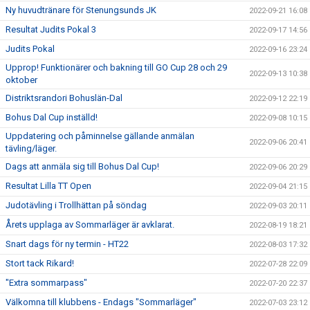
Ny huvudtränare för Stenungsunds JK
2022-09-21 16:08
Resultat Judits Pokal 3
2022-09-17 14:56
Judits Pokal
2022-09-16 23:24
Upprop! Funktionärer och bakning till GO Cup 28 och 29
2022-09-13 10:38
oktober
Distriktsrandori Bohuslän-Dal
2022-09-12 22:19
Bohus Dal Cup inställd!
2022-09-08 10:15
Uppdatering och påminnelse gällande anmälan
2022-09-06 20:41
tävling/läger.
Dags att anmäla sig till Bohus Dal Cup!
2022-09-06 20:29
Resultat Lilla TT Open
2022-09-04 21:15
Judotävling i Trollhättan på söndag
2022-09-03 20:11
Årets upplaga av Sommarläger är avklarat.
2022-08-19 18:21
Snart dags för ny termin - HT22
2022-08-03 17:32
Stort tack Rikard!
2022-07-28 22:09
"Extra sommarpass"
2022-07-20 22:37
Välkomna till klubbens - Endags "Sommarläger"
2022-07-03 23:12