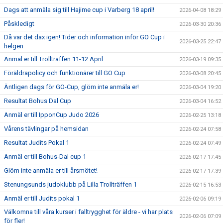
Dags att anmäla sig till Hajime cup i Varberg 18 april!
2026-04-08 18:29
Påskledigt
2026-03-30 20:36
Då var det dax igen! Tider och information inför GO Cup i
2026-03-25 22:47
helgen
Anmäl er till Trollträffen 11-12 April
2026-03-19 09:35
Föräldrapolicy och funktionärer till GO Cup
2026-03-08 20:45
Äntligen dags för GO-Cup, glöm inte anmäla er!
2026-03-04 19:20
Resultat Bohus Dal Cup
2026-03-04 16:52
Anmäl er till IpponCup Judo 2026
2026-02-25 13:18
Vårens tävlingar på hemsidan
2026-02-24 07:58
Resultat Judits Pokal 1
2026-02-24 07:49
Anmäl er till Bohus-Dal cup 1
2026-02-17 17:45
Glöm inte anmäla er till årsmötet!
2026-02-17 17:39
Stenungsunds judoklubb på Lilla Trollträffen 1
2026-02-15 16:53
Anmäl er till Judits pokal 1
2026-02-06 09:19
Välkomna till våra kurser i falltrygghet för äldre - vi har plats
2026-02-06 07:09
för fler!