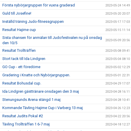
Första nybörjargruppen för vuxna graderad
2023-05-24 14:49
Guld till Josefine!
2023-05-20 20:07
Inställd träning Judo-fitnessgruppen
2023-05-17 17:03
Resultat Hajime cup
2023-05-15 11:14
Sista chansen för anmälan till Judofestivalen nu på onsdag
2023-05-09 20:56
den 10/5
Resultat Trollträffen
2023-05-08 09:41
Stort tack till Ida Lindgren
2023-05-04 08:10
GO Cup - ett föredöme
2023-05-02 12:29
Gradering i Knatte och Nybörjargruppen.
2023-05-01 22:31
Resultat Bohusdal cup.
2023-04-29 17:07
Ida Lindgren gästtränare onsdagen den 3 maj
2023-04-28 16:11
Stenungsunds Arena stängd 1 maj
2023-04-28 10:41
Kommande Tävling Hajime Cup i Varberg 13 maj
2023-04-26 12:23
Resultat Judits Pokal #2
2023-04-22 20:56
Tävling Trollträffen 1 6-7 maj
2023-04-18 12:27