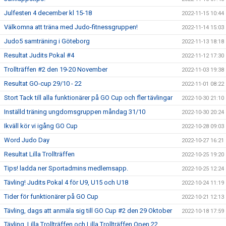
Julfesten 4 december kl 15-18
2022-11-15 10:44
Välkomna att träna med Judo-fitnessgruppen!
2022-11-14 15:03
Judo5 samträning i Göteborg
2022-11-13 18:18
Resultat Judits Pokal #4
2022-11-12 17:30
Trollträffen #2 den 19-20 November
2022-11-03 19:38
Resultat GO-cup 29/10 - 22
2022-11-01 08:22
Stort Tack till alla funktionärer på GO Cup och fler tävlingar
2022-10-30 21:10
Inställd träning ungdomsgruppen måndag 31/10
2022-10-30 20:24
Ikväll kör vi igång GO Cup
2022-10-28 09:03
Word Judo Day
2022-10-27 16:21
Resultat Lilla Trollträffen
2022-10-25 19:20
Tips! ladda ner Sportadmins medlemsapp.
2022-10-25 12:24
Tävling! Judits Pokal 4 för U9, U15 och U18
2022-10-24 11:19
Tider för funktionärer på GO Cup
2022-10-21 12:13
Tävling, dags att anmäla sig till GO Cup #2 den 29 Oktober
2022-10-18 17:59
Tävling, Lilla Trollträffen och Lilla Trollträffen Open 22