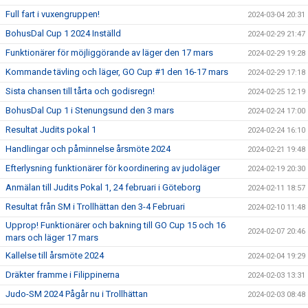
Full fart i vuxengruppen!
2024-03-04 20:31
BohusDal Cup 1 2024 Inställd
2024-02-29 21:47
Funktionärer för möjliggörande av läger den 17 mars
2024-02-29 19:28
Kommande tävling och läger, GO Cup #1 den 16-17 mars
2024-02-29 17:18
Sista chansen till tårta och godisregn!
2024-02-25 12:19
BohusDal Cup 1 i Stenungsund den 3 mars
2024-02-24 17:00
Resultat Judits pokal 1
2024-02-24 16:10
Handlingar och påminnelse årsmöte 2024
2024-02-21 19:48
Efterlysning funktionärer för koordinering av judoläger
2024-02-19 20:30
Anmälan till Judits Pokal 1, 24 februari i Göteborg
2024-02-11 18:57
Resultat från SM i Trollhättan den 3-4 Februari
2024-02-10 11:48
Upprop! Funktionärer och bakning till GO Cup 15 och 16
2024-02-07 20:46
mars och läger 17 mars
Kallelse till årsmöte 2024
2024-02-04 19:29
Dräkter framme i Filippinerna
2024-02-03 13:31
Judo-SM 2024 Pågår nu i Trollhättan
2024-02-03 08:48