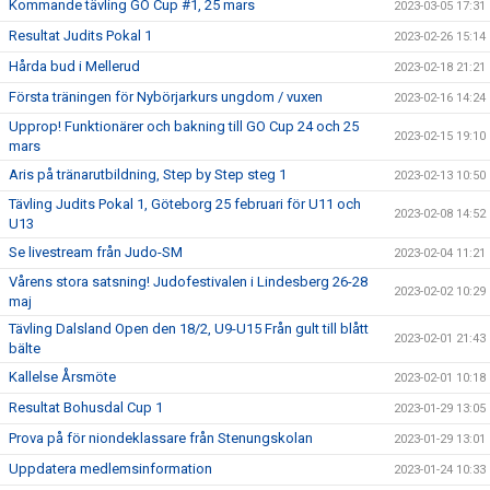
Kommande tävling GO Cup #1, 25 mars
2023-03-05 17:31
Resultat Judits Pokal 1
2023-02-26 15:14
Hårda bud i Mellerud
2023-02-18 21:21
Första träningen för Nybörjarkurs ungdom / vuxen
2023-02-16 14:24
Upprop! Funktionärer och bakning till GO Cup 24 och 25
2023-02-15 19:10
mars
Aris på tränarutbildning, Step by Step steg 1
2023-02-13 10:50
Tävling Judits Pokal 1, Göteborg 25 februari för U11 och
2023-02-08 14:52
U13
Se livestream från Judo-SM
2023-02-04 11:21
Vårens stora satsning! Judofestivalen i Lindesberg 26-28
2023-02-02 10:29
maj
Tävling Dalsland Open den 18/2, U9-U15 Från gult till blått
2023-02-01 21:43
bälte
Kallelse Årsmöte
2023-02-01 10:18
Resultat Bohusdal Cup 1
2023-01-29 13:05
Prova på för niondeklassare från Stenungskolan
2023-01-29 13:01
Uppdatera medlemsinformation
2023-01-24 10:33