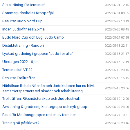
Sista träning för terminen!
2022-06-01 12:15
Sommarjudoskola i Kroppefjäll
2022-06-01 08:55
Resultat Budo Nord Cup
2022-05-27 13:19
Ingen Judo-fitness 26 maj
2022-05-26 08:45
Budo Nord Cup och Lugi Judo Camp
2022-05-24 07:38
Distriktsträning - Randori
2022-05-18 22:41
Lyckad gradering i gruppen "Judo för alla"
2022-05-18 21:17
Utedagen 2022 - 6 juni
2022-05-18 17:19
Terminsslut! VT-22
2022-05-15 20:15
Resultat Trollträffen.
2022-05-15 16:15
Närhälsan Rehab Nösnäs och Judoklubben har nu blivit
2022-05-13 20:06
samarbetspartners vid skador och rehabilitering
Trollträffen, Riksmästerskap och Judofestival.
2022-05-10 12:00
Avslutning & gradering knattegrupp och nyb.grupp
2022-05-09 23:00
Paus för Motionsgruppen resten av terminen
2022-04-27 10:31
Träning på påsklovet?
2022-04-09 23:16