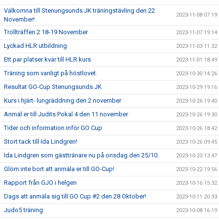
Välkomna till Stenungsunds JK träningstävling den 22
2023-11-08 07:19
November!
Trollträffen 2 18-19 November
2023-11-07 19:14
Lyckad HLR utbildning
2023-11-03 11:32
Ett par platser kvar till HLR kurs
2023-11-01 18:49
Träning som vanligt på höstlovet.
2023-10-30 14:26
Resultat GO-Cup Stenungsunds JK
2023-10-29 19:16
Kurs i hjärt- lungräddning den 2 november
2023-10-26 19:40
Anmäl er till Judits Pokal 4 den 11 november
2023-10-26 19:30
Tider och information inför GO Cup
2023-10-26 18:42
Stort tack till Ida Lindgren!
2023-10-26 09:45
Ida Lindgren som gästtränare nu på onsdag den 25/10.
2023-10-23 13:47
Glöm inte bort att anmäla er till GO-Cup!
2023-10-22 19:56
Rapport från GJO i helgen
2023-10-16 15:32
Dags att anmäla sig till GO Cup #2 den 28 Oktober!
2023-10-11 20:33
Judo5 träning
2023-10-08 16:19