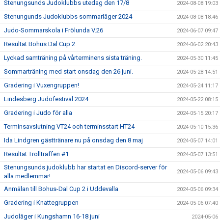
Stenungsunds Judoklubbs utedag den 17/8
2024-08-08 19:03
Stenungunds Judoklubbs sommarläger 2024
2024-08-08 18:46
Judo-Sommarskola i Frölunda V.26
2024-06-07 09:47
Resultat Bohus Dal Cup 2
2024-06-02 20:43
Lyckad samträning på vårterminens sista träning.
2024-05-30 11:45
Sommarträning med start onsdag den 26 juni.
2024-05-28 14:51
Gradering i Vuxengruppen!
2024-05-24 11:17
Lindesberg Judofestival 2024
2024-05-22 08:15
Gradering i Judo för alla
2024-05-15 20:17
Terminsavslutning VT24 och terminsstart HT24
2024-05-10 15:36
Ida Lindgren gästtränare nu på onsdag den 8 maj
2024-05-07 14:01
Resultat Trollträffen #1
2024-05-07 13:51
Stenungsunds judoklubb har startat en Discord-server för
2024-05-06 09:43
alla medlemmar!
Anmälan till Bohus-Dal Cup 2 i Uddevalla
2024-05-06 09:34
Gradering i Knattegruppen
2024-05-06 07:40
Judoläger i Kungshamn 16-18 juni
2024-05-06