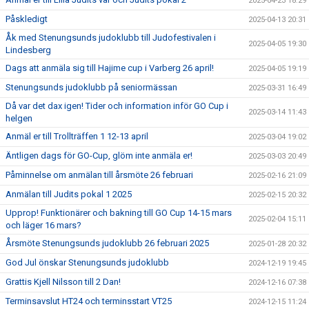
2025-04-23 18:29
Påskledigt
2025-04-13 20:31
Åk med Stenungsunds judoklubb till Judofestivalen i
2025-04-05 19:30
Lindesberg
Dags att anmäla sig till Hajime cup i Varberg 26 april!
2025-04-05 19:19
Stenungsunds judoklubb på seniormässan
2025-03-31 16:49
Då var det dax igen! Tider och information inför GO Cup i
2025-03-14 11:43
helgen
Anmäl er till Trollträffen 1 12-13 april
2025-03-04 19:02
Äntligen dags för GO-Cup, glöm inte anmäla er!
2025-03-03 20:49
Påminnelse om anmälan till årsmöte 26 februari
2025-02-16 21:09
Anmälan till Judits pokal 1 2025
2025-02-15 20:32
Upprop! Funktionärer och bakning till GO Cup 14-15 mars
2025-02-04 15:11
och läger 16 mars?
Årsmöte Stenungsunds judoklubb 26 februari 2025
2025-01-28 20:32
God Jul önskar Stenungsunds judoklubb
2024-12-19 19:45
Grattis Kjell Nilsson till 2 Dan!
2024-12-16 07:38
Terminsavslut HT24 och terminsstart VT25
2024-12-15 11:24