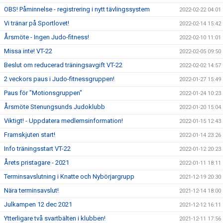
OBS! Påminnelse - registrering i nytt tävlingssystem
2022-02-22 04:01
Vi tränar på Sportlovet!
2022-02-14 15:42
Årsmöte - Ingen Judo-fitness!
2022-02-10 11:01
Missa inte! VT-22
2022-02-05 09:50
Beslut om reducerad träningsavgift VT-22
2022-02-02 14:57
2 veckors paus i Judo-fitnessgruppen!
2022-01-27 15:49
Paus för "Motionsgruppen"
2022-01-24 10:23
Årsmöte Stenungsunds Judoklubb
2022-01-20 15:04
Viktigt! - Uppdatera medlemsinformation!
2022-01-15 12:43
Framskjuten start!
2022-01-14 23:26
Info träningsstart VT-22
2022-01-12 20:23
Årets pristagare - 2021
2022-01-11 18:11
Terminsavslutning i Knatte och Nybörjargrupp
2021-12-19 20:30
Nära terminsavslut!
2021-12-14 18:00
Julkampen 12 dec 2021
2021-12-12 16:11
Ytterligare två svartbälten i klubben!
2021-12-11 17:56