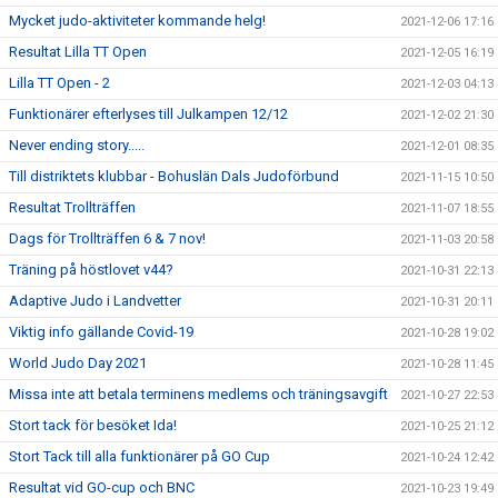
Mycket judo-aktiviteter kommande helg!
2021-12-06 17:16
Resultat Lilla TT Open
2021-12-05 16:19
Lilla TT Open - 2
2021-12-03 04:13
Funktionärer efterlyses till Julkampen 12/12
2021-12-02 21:30
Never ending story.....
2021-12-01 08:35
Till distriktets klubbar - Bohuslän Dals Judoförbund
2021-11-15 10:50
Resultat Trollträffen
2021-11-07 18:55
Dags för Trollträffen 6 & 7 nov!
2021-11-03 20:58
Träning på höstlovet v44?
2021-10-31 22:13
Adaptive Judo i Landvetter
2021-10-31 20:11
Viktig info gällande Covid-19
2021-10-28 19:02
World Judo Day 2021
2021-10-28 11:45
Missa inte att betala terminens medlems och träningsavgift
2021-10-27 22:53
Stort tack för besöket Ida!
2021-10-25 21:12
Stort Tack till alla funktionärer på GO Cup
2021-10-24 12:42
Resultat vid GO-cup och BNC
2021-10-23 19:49