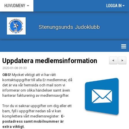
HUVUDMENY
LOGGA IN
Stenungsunds Judoklubb
HEM
Uppdatera medlemsinformation
<
>
2020-01-08 09:33
FÖRBUNDSNYHETER
OBS!
Mycket viktigt att vi har rätt
kontaktuppgifter till alla Er medlemmar, då
BILDER
det är via vår hemsida och mail som vi
informerar om olika händelser samt även
hanterar fakturering av medlemsavgifter.
BÖRJA TRÄNA JUDO
Tror du vi saknar uppgifter om dig eller ett
BLI MEDLEM
barn, fyll i uppgifter nedan så vi kan
komplettera vårt medlemsregister:
E-
VECKOSCHEMA
postadress samt mobilnummer är
extra viktigt.