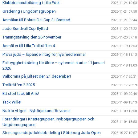
Klubbtränarutbildning i Lilla Edet
2025-11-24 10:03
Gradering i Ungdomsgruppen
2025-11-24 07:58
Anmälan till Bohus-Dal Cup 3 i Brastad
2025-11-21 09:44
Judo Sundvall Cup flyttad
2025-11-20 07:22
Träningstävling den 26 november
2025-11-20 07:10
Anmäl er till Lilla Trollträffen 4
2025-11-19 12:53
Prova judo – löpande intag för nya medlemmar
2025-11-18 11:13
Falltrygghetsträning för äldre – ny termin startar 11 januari
2025-11-18 11:03
2026
Välkomna på julfest den 21 december!
2025-11-17 20:31
Trollträffen 2 2025
2025-11-17 20:19
Ett stort tack till Aris!
2025-11-09 20:46
Tack Wille!
2025-11-09 13:13
Nu kör vi igen - Nybörjarkurs för vuxna!
2025-11-09 12:58
Förändringar i Knattegruppen, Nybörjargruppen och
2025-11-04 18:53
Ungdomsgruppen
Stenungsunds judoklubb deltog i Göteborg Judo Open
2025-10-27 10:57