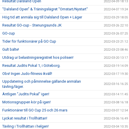
Resultat Dalsland Open
2022-04-09 18:13
"Dalsland Open" & Träningslägret "Omstart/Nystart"
2022-04-07 19:24
Hög tid att anmäla sig till Dalsland Open + Läger
2022-03-29 18:05
Resultat GO-cup - Stenungsunds JK
2022-03-26 22:10
GO-cup
2022-03-26 07:25
Tider för funktionärer på GO Cup
2022-03-23 21:12
Gult bälte!
2022-03-23 08:46
Utdrag ur belastningsregistret hos polisen!
2022-03-20 13:17
Resultat Judits Pokal 1, i Göteborg.
2022-03-19 14:09
Obs! Ingen Judo-fitness ikväll!
2022-03-17 19:30
Uppdatering och påminnelse gällande anmälan
2022-03-16 16:25
tävling/läger.
Äntligen "Judits Pokal" igen!
2022-03-14 11:45
Motionsgruppen kör på igen!
2022-03-08 16:18
Funktionärer till GO Cup 25 och 26 mars
2022-03-07 12:54
Lyckat resultat i Trollhättan!
2022-03-06 16:49
Tävling i Trollhättan i helgen!
2022-03-04 10:35