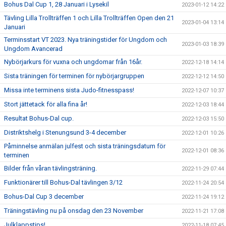
Bohus Dal Cup 1, 28 Januari i Lysekil
2023-01-12 14:22
Tävling Lilla Trollträffen 1 och Lilla Trollträffen Open den 21
2023-01-04 13:14
Januari
Terminsstart VT 2023. Nya träningstider för Ungdom och
2023-01-03 18:39
Ungdom Avancerad
Nybörjarkurs för vuxna och ungdomar från 16år.
2022-12-18 14:14
Sista träningen för terminen för nybörjargruppen
2022-12-12 14:50
Missa inte terminens sista Judo-fitnesspass!
2022-12-07 10:37
Stort jättetack för alla fina år!
2022-12-03 18:44
Resultat Bohus-Dal cup.
2022-12-03 15:50
Distriktshelg i Stenungsund 3-4 december
2022-12-01 10:26
Påminnelse anmälan julfest och sista träningsdatum för
2022-12-01 08:36
terminen
Bilder från våran tävlingsträning.
2022-11-29 07:44
Funktionärer till Bohus-Dal tävlingen 3/12
2022-11-24 20:54
Bohus-Dal Cup 3 december
2022-11-24 19:12
Träningstävling nu på onsdag den 23 November
2022-11-21 17:08
Julklappstips!
2022-11-18 07:45