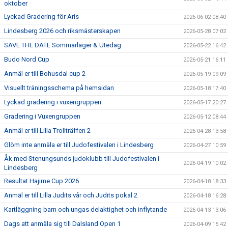
oktober
Lyckad Gradering för Aris
2026-06-02 08:40
Lindesberg 2026 och riksmästerskapen
2026-05-28 07:02
SAVE THE DATE Sommarläger & Utedag
2026-05-22 16:42
Budo Nord Cup
2026-05-21 16:11
Anmäl er till Bohusdal cup 2
2026-05-19 09:09
Visuellt träningsschema på hemsidan
2026-05-18 17:40
Lyckad gradering i vuxengruppen
2026-05-17 20:27
Gradering i Vuxengruppen
2026-05-12 08:44
Anmäl er till Lilla Trollträffen 2
2026-04-28 13:58
Glöm inte anmäla er till Judofestivalen i Lindesberg
2026-04-27 10:59
Åk med Stenungsunds judoklubb till Judofestivalen i
2026-04-19 10:02
Lindesberg
Resultat Hajime Cup 2026
2026-04-18 18:33
Anmäl er till Lilla Judits vår och Judits pokal 2
2026-04-18 16:28
Kartläggning barn och ungas delaktighet och inflytande
2026-04-13 13:06
Dags att anmäla sig till Dalsland Open 1
2026-04-09 15:42