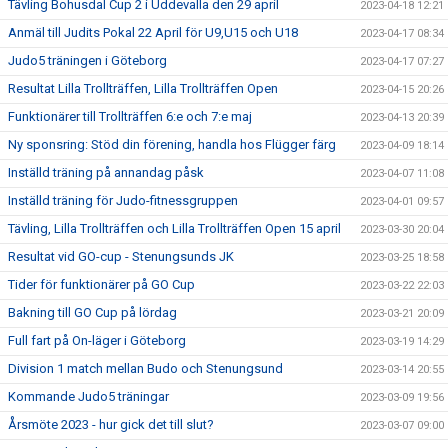
Tävling Bohusdal Cup 2 i Uddevalla den 29 april
2023-04-18 12:21
Anmäl till Judits Pokal 22 April för U9,U15 och U18
2023-04-17 08:34
Judo5 träningen i Göteborg
2023-04-17 07:27
Resultat Lilla Trollträffen, Lilla Trollträffen Open
2023-04-15 20:26
Funktionärer till Trollträffen 6:e och 7:e maj
2023-04-13 20:39
Ny sponsring: Stöd din förening, handla hos Flügger färg
2023-04-09 18:14
Inställd träning på annandag påsk
2023-04-07 11:08
Inställd träning för Judo-fitnessgruppen
2023-04-01 09:57
Tävling, Lilla Trollträffen och Lilla Trollträffen Open 15 april
2023-03-30 20:04
Resultat vid GO-cup - Stenungsunds JK
2023-03-25 18:58
Tider för funktionärer på GO Cup
2023-03-22 22:03
Bakning till GO Cup på lördag
2023-03-21 20:09
Full fart på On-läger i Göteborg
2023-03-19 14:29
Division 1 match mellan Budo och Stenungsund
2023-03-14 20:55
Kommande Judo5 träningar
2023-03-09 19:56
Årsmöte 2023 - hur gick det till slut?
2023-03-07 09:00