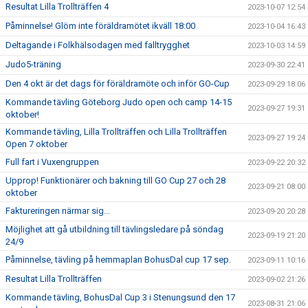
Resultat Lilla Trollträffen 4
2023-10-07 12:54
Påminnelse! Glöm inte föräldramötet ikväll 18:00
2023-10-04 16:43
Deltagande i Folkhälsodagen med falltrygghet
2023-10-03 14:59
Judo5-träning
2023-09-30 22:41
Den 4 okt är det dags för föräldramöte och inför GO-Cup
2023-09-29 18:06
Kommande tävling Göteborg Judo open och camp 14-15
2023-09-27 19:31
oktober!
Kommande tävling, Lilla Trollträffen och Lilla Trollträffen
2023-09-27 19:24
Open 7 oktober
Full fart i Vuxengruppen
2023-09-22 20:32
Upprop! Funktionärer och bakning till GO Cup 27 och 28
2023-09-21 08:00
oktober
Faktureringen närmar sig...
2023-09-20 20:28
Möjlighet att gå utbildning till tävlingsledare på söndag
2023-09-19 21:20
24/9
Påminnelse, tävling på hemmaplan BohusDal cup 17 sep.
2023-09-11 10:16
Resultat Lilla Trollträffen
2023-09-02 21:26
Kommande tävling, BohusDal Cup 3 i Stenungsund den 17
2023-08-31 21:06