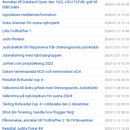
Anmälan till Dalsland Open den 10/2, U9-U15 Från gult till
2024-01-24 20:38
blått bälte
Uppdatera medlemsinformation
2024-01-15 13:29
Sista chansen för vuxna nybörjare!
2024-01-14 12:13
Lilla Trollträffen 1
2024-01-12 16:48
Judo-fitness!
2024-01-10 21:03
Judodräkter till Filippinerna från Stenungsunds judoklubb
2023-12-21 19:37
Julavslutning med nybörjargruppen
2023-12-21 19:31
Julfest och prisutdelning 2023
2023-12-13 10:59
Datum terminsavslut ht23 och terminsstart vt24
2023-12-07 15:45
Resultat Bohusdal cup 4
2023-12-03 20:33
Välkomna till årets julfest med Stenungsunds Judoklubb!
2023-11-28 09:03
Välkomna på nybörjarkurs för vuxna 2024!
2023-11-26 10:25
Tävling Bohusdal Cup 4 i Uddevalla den 2 december
2023-11-22 09:03
Stöd din förening, handla hos Flügger färg!
2023-11-22 08:55
Påminnelse, anmälan till Trollträffen 2 18-19 November
2023-11-12 11:55
Resultat Judits Pokal #4
2023-11-11 16:09