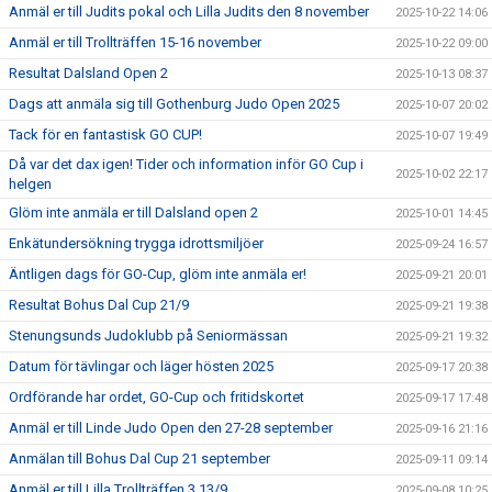
Anmäl er till Judits pokal och Lilla Judits den 8 november
2025-10-22 14:06
Anmäl er till Trollträffen 15-16 november
2025-10-22 09:00
Resultat Dalsland Open 2
2025-10-13 08:37
Dags att anmäla sig till Gothenburg Judo Open 2025
2025-10-07 20:02
Tack för en fantastisk GO CUP!
2025-10-07 19:49
Då var det dax igen! Tider och information inför GO Cup i
2025-10-02 22:17
helgen
Glöm inte anmäla er till Dalsland open 2
2025-10-01 14:45
Enkätundersökning trygga idrottsmiljöer
2025-09-24 16:57
Äntligen dags för GO-Cup, glöm inte anmäla er!
2025-09-21 20:01
Resultat Bohus Dal Cup 21/9
2025-09-21 19:38
Stenungsunds Judoklubb på Seniormässan
2025-09-21 19:32
Datum för tävlingar och läger hösten 2025
2025-09-17 20:38
Ordförande har ordet, GO-Cup och fritidskortet
2025-09-17 17:48
Anmäl er till Linde Judo Open den 27-28 september
2025-09-16 21:16
Anmälan till Bohus Dal Cup 21 september
2025-09-11 09:14
Anmäl er till Lilla Trollträffen 3 13/9
2025-09-08 10:25