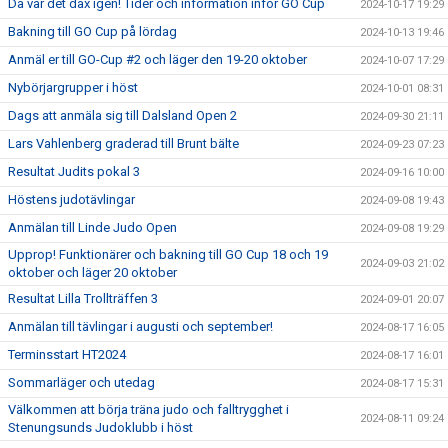
Då var det dax igen! Tider och information inför GO Cup
2024-10-17 19:29
Bakning till GO Cup på lördag
2024-10-13 19:46
Anmäl er till GO-Cup #2 och läger den 19-20 oktober
2024-10-07 17:29
Nybörjargrupper i höst
2024-10-01 08:31
Dags att anmäla sig till Dalsland Open 2
2024-09-30 21:11
Lars Vahlenberg graderad till Brunt bälte
2024-09-23 07:23
Resultat Judits pokal 3
2024-09-16 10:00
Höstens judotävlingar
2024-09-08 19:43
Anmälan till Linde Judo Open
2024-09-08 19:29
Upprop! Funktionärer och bakning till GO Cup 18 och 19
2024-09-03 21:02
oktober och läger 20 oktober
Resultat Lilla Trollträffen 3
2024-09-01 20:07
Anmälan till tävlingar i augusti och september!
2024-08-17 16:05
Terminsstart HT2024
2024-08-17 16:01
Sommarläger och utedag
2024-08-17 15:31
Välkommen att börja träna judo och falltrygghet i
2024-08-11 09:24
Stenungsunds Judoklubb i höst