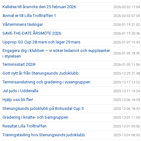
Kallelse till årsmöte den 25 februari 2026
2026-02-02 17:04
Anmäl er till Lilla Trollträffen 1
2026-02-02 07:03
Vårterminens tävlingar
2026-01-19 21:02
SAVE-THE-DATE ÅRSMÖTE 2026
2026-01-19 20:36
Upprop GO Cup 28 mars och läger 29 mars
2026-01-07 15:43
Engagera dig i klubben – vi söker ledamot och suppleanter
2026-01-05 18:35
i styrelsen
Terminsstart 2026!
2026-01-05 11:06
Gott nytt år från Stenungsunds Judoklubb
2025-12-29 21:38
Terminsavslutning och gradering i vuxengruppen
2025-12-17 13:52
Jul-judo i Uddevalla
2025-12-11 14:24
Hjälp oss bli fler!
2025-12-06 18:59
Stenungsunds judoklubb på Bohusdal Cup 3
2025-12-06 18:42
Gradering i knatte- och barngruppen
2025-12-01 11:54
Resultat Lilla Trollträffen
2025-12-01 09:06
Träningstävling hos Stenungsunds judoklubb
2025-12-01 08:50