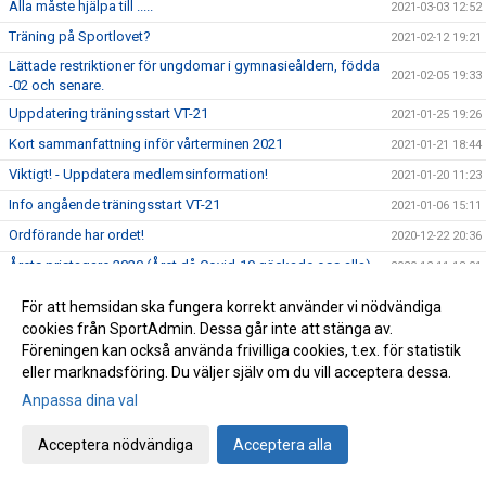
Alla måste hjälpa till .....
2021-03-03 12:52
Träning på Sportlovet?
2021-02-12 19:21
Lättade restriktioner för ungdomar i gymnasieåldern, födda
2021-02-05 19:33
-02 och senare.
Uppdatering träningsstart VT-21
2021-01-25 19:26
Kort sammanfattning inför vårterminen 2021
2021-01-21 18:44
Viktigt! - Uppdatera medlemsinformation!
2021-01-20 11:23
Info angående träningsstart VT-21
2021-01-06 15:11
Ordförande har ordet!
2020-12-22 20:36
Årets pristagare 2020 (Året då Covid-19 gäckade oss alla)
2020-12-11 18:01
Avslutningsträning för Ungd.gruppen &
2020-12-11 15:27
För att hemsidan ska fungera korrekt använder vi nödvändiga
Avanceradgruppen.
cookies från SportAdmin. Dessa går inte att stänga av.
Avslutningsträning för Knatte och Nybörjargrupp!
2020-12-06 19:11
Föreningen kan också använda frivilliga cookies, t.ex. för statistik
eller marknadsföring. Du väljer själv om du vill acceptera dessa.
Terminsslutet är nära!
2020-12-05 10:55
Anpassa dina val
Missa inte klubbens Träningsbingo!
2020-12-01 21:48
Ny uppdaterad info kring Covid-19 och vår träning HT-20!
2020-11-24 21:02
Acceptera nödvändiga
Acceptera alla
Ny info angående träning och träningstider!
2020-11-03 17:20