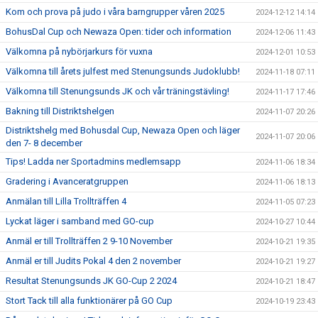
Kom och prova på judo i våra barngrupper våren 2025
2024-12-12 14:14
BohusDal Cup och Newaza Open: tider och information
2024-12-06 11:43
Välkomna på nybörjarkurs för vuxna
2024-12-01 10:53
Välkomna till årets julfest med Stenungsunds Judoklubb!
2024-11-18 07:11
Välkomna till Stenungsunds JK och vår träningstävling!
2024-11-17 17:46
Bakning till Distriktshelgen
2024-11-07 20:26
Distriktshelg med Bohusdal Cup, Newaza Open och läger
2024-11-07 20:06
den 7- 8 december
Tips! Ladda ner Sportadmins medlemsapp
2024-11-06 18:34
Gradering i Avanceratgruppen
2024-11-06 18:13
Anmälan till Lilla Trollträffen 4
2024-11-05 07:23
Lyckat läger i samband med GO-cup
2024-10-27 10:44
Anmäl er till Trollträffen 2 9-10 November
2024-10-21 19:35
Anmäl er till Judits Pokal 4 den 2 november
2024-10-21 19:27
Resultat Stenungsunds JK GO-Cup 2 2024
2024-10-21 18:47
Stort Tack till alla funktionärer på GO Cup
2024-10-19 23:43