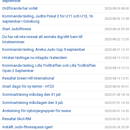
september
Ordförande har ordet
2023-08-29 08:00
Kommande tävling, Judits Pokal 3 för U11 och U13, 16
2023-08-26 15:38
september i Göteborg
Start Judofitness
2023-08-24 09:34
Du har väl inte missat att anmäla dig/ditt barn till
2023-08-22 12:55
höstterminen
Kommande tävling, Arvika Judo Cup 9 september
2023-08-21 13:10
Hösten tävlingar nu inlagda i kalendern
2023-08-19 15:22
Kommande tävling, Lilla Trollträffen och Lilla Trollträffen
2023-08-19 15:15
Open 2 September
Resultat Green Hill International
2023-08-13 13:31
Snart dags för ny termin - HT23
2023-08-05 09:51
Sommarträning måndag den 31 juli
2023-07-28 18:18
Sommarträning måndagen den 3 juli.
2023-07-01 14:59
Avslutning för nybörjargruppen för vuxna
2023-06-01 14:35
Resultat Skol-RM
2023-05-26 16:21
Inställt Judo-fitnesspass igen!
2023-05-24 20:30