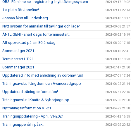
OBS! Påminnelse - registrering i nytt tävlingssystem
2021-09-17 19:02
1:a plats för Josefine!
2021-09-11 22:13
Jossan åker till Lindesberg
2021-09-10 10:17
Nytt system för anmälan till tävlingar och läger
2021-09-08 21:37
ÄNTLIGEN! - snart dags för terminsstart!
2021-08-23 19:19
Alf uppvaktad på sin 80-årsdag
2021-08-20 17:15
Sommarläger 2021
2021-08-16 22:41
Terminsstart HT-21
2021-08-13 10:23
Sommarläger 2021
2021-07-17 21:30
Uppdaterad info med anledning av coronavirus!
2021-07-01 17:24
Träningsavslut i Ungdom och Avanceradgrupp
2021-06-02 21:14
Uppdaterad träningsinformation!
2021-05-31 22:15
Träningsavslut i Knatte & Nybörjargrupp.
2021-05-30 21:50
Ny träningsinformation VT-21
2021-04-22 21:38
Träningsuppdatering - April, VT-2021
2021-04-12 16:35
Träningsuppehåll i påsk!
2021-03-29 20:52