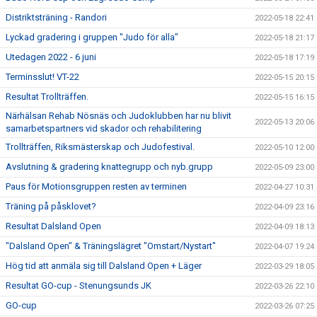
Distriktsträning - Randori
2022-05-18 22:41
Lyckad gradering i gruppen "Judo för alla"
2022-05-18 21:17
Utedagen 2022 - 6 juni
2022-05-18 17:19
Terminsslut! VT-22
2022-05-15 20:15
Resultat Trollträffen.
2022-05-15 16:15
Närhälsan Rehab Nösnäs och Judoklubben har nu blivit
2022-05-13 20:06
samarbetspartners vid skador och rehabilitering
Trollträffen, Riksmästerskap och Judofestival.
2022-05-10 12:00
Avslutning & gradering knattegrupp och nyb.grupp
2022-05-09 23:00
Paus för Motionsgruppen resten av terminen
2022-04-27 10:31
Träning på påsklovet?
2022-04-09 23:16
Resultat Dalsland Open
2022-04-09 18:13
"Dalsland Open" & Träningslägret "Omstart/Nystart"
2022-04-07 19:24
Hög tid att anmäla sig till Dalsland Open + Läger
2022-03-29 18:05
Resultat GO-cup - Stenungsunds JK
2022-03-26 22:10
GO-cup
2022-03-26 07:25