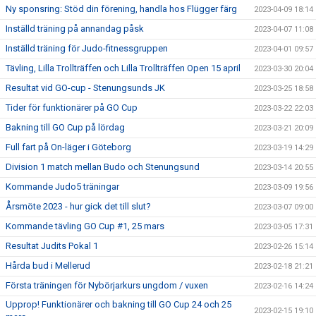
Ny sponsring: Stöd din förening, handla hos Flügger färg
2023-04-09 18:14
Inställd träning på annandag påsk
2023-04-07 11:08
Inställd träning för Judo-fitnessgruppen
2023-04-01 09:57
Tävling, Lilla Trollträffen och Lilla Trollträffen Open 15 april
2023-03-30 20:04
Resultat vid GO-cup - Stenungsunds JK
2023-03-25 18:58
Tider för funktionärer på GO Cup
2023-03-22 22:03
Bakning till GO Cup på lördag
2023-03-21 20:09
Full fart på On-läger i Göteborg
2023-03-19 14:29
Division 1 match mellan Budo och Stenungsund
2023-03-14 20:55
Kommande Judo5 träningar
2023-03-09 19:56
Årsmöte 2023 - hur gick det till slut?
2023-03-07 09:00
Kommande tävling GO Cup #1, 25 mars
2023-03-05 17:31
Resultat Judits Pokal 1
2023-02-26 15:14
Hårda bud i Mellerud
2023-02-18 21:21
Första träningen för Nybörjarkurs ungdom / vuxen
2023-02-16 14:24
Upprop! Funktionärer och bakning till GO Cup 24 och 25
2023-02-15 19:10