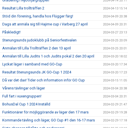
Gradering i Nybörjargruppen
2024-04-14 20:11
Resultat Lilla trollträffen 2
2024-04-13 15:14
Stöd din förening, handla hos Flügger färg!
2024-04-09 20:38
Dags att anmäla sig till Hajime cup i Varberg 27 april
2024-04-09 20:31
Påskledigt!
2024-03-27 23:13
Stenungsunds judoklubb på Seniorfestivalen
2024-03-25 20:09
Anmälan till Lilla Trollträffen 2 den 13 april
2024-03-25 20:01
Anmälan till Lilla Judits 1 och Judits pokal 2 den 20 april
2024-03-20 18:02
Lyckat läger i samband med GO-Cup
2024-03-20 17:34
Resultat Stenungsunds JK GO-Cup 1 2024
2024-03-20 17:23
Då var det dax! Tider och information inför GO Cup
2024-03-15 11:05
Vårens tävlingar och läger
2024-03-04 20:38
Full fart i vuxengruppen!
2024-03-04 20:31
BohusDal Cup 1 2024 Inställd
2024-02-29 21:47
Funktionärer för möjliggörande av läger den 17 mars
2024-02-29 19:28
Kommande tävling och läger, GO Cup #1 den 16-17 mars
2024-02-29 17:18