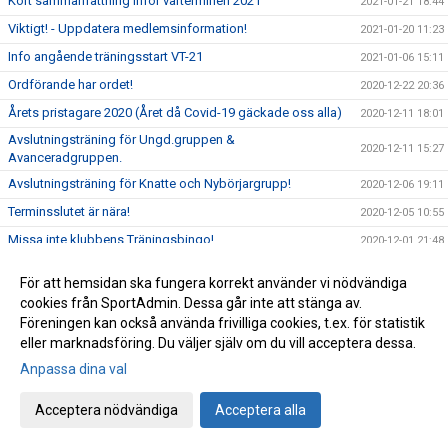
Kort sammanfattning inför vårterminen 2021
2021-01-21 18:44
Viktigt! - Uppdatera medlemsinformation!
2021-01-20 11:23
Info angående träningsstart VT-21
2021-01-06 15:11
Ordförande har ordet!
2020-12-22 20:36
Årets pristagare 2020 (Året då Covid-19 gäckade oss alla)
2020-12-11 18:01
Avslutningsträning för Ungd.gruppen &
2020-12-11 15:27
Avanceradgruppen.
Avslutningsträning för Knatte och Nybörjargrupp!
2020-12-06 19:11
Terminsslutet är nära!
2020-12-05 10:55
Missa inte klubbens Träningsbingo!
2020-12-01 21:48
Ny uppdaterad info kring Covid-19 och vår träning HT-20!
2020-11-24 21:02
För att hemsidan ska fungera korrekt använder vi nödvändiga
Ny info angående träning och träningstider!
2020-11-03 17:20
cookies från SportAdmin. Dessa går inte att stänga av.
Föreningen kan också använda frivilliga cookies, t.ex. för statistik
Uppdaterad info kring Covid-19
2020-10-31 12:32
eller marknadsföring. Du väljer själv om du vill acceptera dessa.
Beslut om skärpta allmänna råd!
2020-10-29 15:45
Anpassa dina val
Träning på Höstlovet?
2020-10-25 22:09
Resultat Bohus-dal Cup
Acceptera nödvändiga
Acceptera alla
2020-10-04 13:30
Resultat Kroppefjällskampen
2020-09-27 18:24