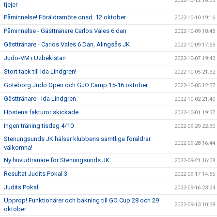
2022-10-12 10:06
tjejer
Påminnelse! Föräldramöte onsd. 12 oktober
2022-10-10 19:16
Påminnelse - Gästtränare Carlos Vales 6 dan
2022-10-09 18:43
Gästtränare - Carlos Vales 6 Dan, Alingsås JK
2022-10-09 17:55
Judo-VM i Uzbekistan
2022-10-07 19:43
Stort tack till Ida Lindgren!
2022-10-05 21:32
Göteborg Judo Open och GJO Camp 15-16 oktober
2022-10-05 12:37
Gästtränare - Ida Lindgren
2022-10-02 21:40
Höstens fakturor skickade
2022-10-01 19:37
Ingen träning tisdag 4/10
2022-09-29 22:30
Stenungsunds JK hälsar klubbens samtliga föräldrar
2022-09-28 16:44
välkomna!
Ny huvudtränare för Stenungsunds JK
2022-09-21 16:08
Resultat Judits Pokal 3
2022-09-17 14:56
Judits Pokal
2022-09-16 23:24
Upprop! Funktionärer och bakning till GO Cup 28 och 29
2022-09-13 10:38
oktober