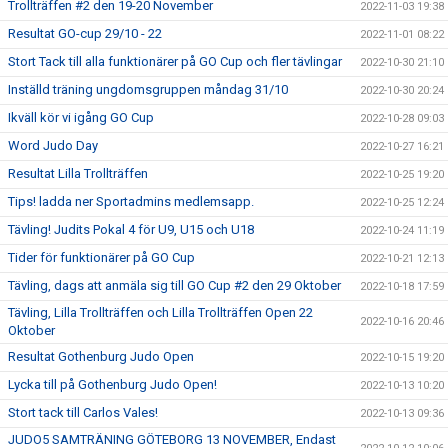
Trollträffen #2 den 19-20 November
2022-11-03 19:38
Resultat GO-cup 29/10 - 22
2022-11-01 08:22
Stort Tack till alla funktionärer på GO Cup och fler tävlingar
2022-10-30 21:10
Inställd träning ungdomsgruppen måndag 31/10
2022-10-30 20:24
Ikväll kör vi igång GO Cup
2022-10-28 09:03
Word Judo Day
2022-10-27 16:21
Resultat Lilla Trollträffen
2022-10-25 19:20
Tips! ladda ner Sportadmins medlemsapp.
2022-10-25 12:24
Tävling! Judits Pokal 4 för U9, U15 och U18
2022-10-24 11:19
Tider för funktionärer på GO Cup
2022-10-21 12:13
Tävling, dags att anmäla sig till GO Cup #2 den 29 Oktober
2022-10-18 17:59
Tävling, Lilla Trollträffen och Lilla Trollträffen Open 22
2022-10-16 20:46
Oktober
Resultat Gothenburg Judo Open
2022-10-15 19:20
Lycka till på Gothenburg Judo Open!
2022-10-13 10:20
Stort tack till Carlos Vales!
2022-10-13 09:36
JUDO5 SAMTRÄNING GÖTEBORG 13 NOVEMBER, Endast