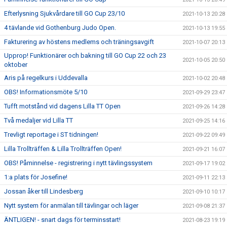
Efterlysning Sjukvårdare till GO Cup 23/10
2021-10-13 20:28
4 tävlande vid Gothenburg Judo Open.
2021-10-13 19:55
Fakturering av höstens medlems och träningsavgift
2021-10-07 20:13
Upprop! Funktionärer och bakning till GO Cup 22 och 23
2021-10-05 20:50
oktober
Aris på regelkurs i Uddevalla
2021-10-02 20:48
OBS! Informationsmöte 5/10
2021-09-29 23:47
Tufft motstånd vid dagens Lilla TT Open
2021-09-26 14:28
Två medaljer vid Lilla TT
2021-09-25 14:16
Trevligt reportage i ST tidningen!
2021-09-22 09:49
Lilla Trollträffen & Lilla Trollträffen Open!
2021-09-21 16:07
OBS! Påminnelse - registrering i nytt tävlingssystem
2021-09-17 19:02
1:a plats för Josefine!
2021-09-11 22:13
Jossan åker till Lindesberg
2021-09-10 10:17
Nytt system för anmälan till tävlingar och läger
2021-09-08 21:37
ÄNTLIGEN! - snart dags för terminsstart!
2021-08-23 19:19