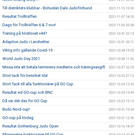
Till distriktets klubbar - Bohuslän Dals Judoförbund
2021-11-15 10:50
Resultat Trollträffen
2021-11-07 18:55
Dags för Trollträffen 6 & 7 nov!
2021-11-03 20:58
Träning på höstlovet v44?
2021-10-31 22:13
Adaptive Judo i Landvetter
2021-10-31 20:11
Viktig info gällande Covid-19
2021-10-28 19:02
World Judo Day 2021
2021-10-28 11:45
Missa inte att betala terminens medlems och träningsavgift
2021-10-27 22:53
Stort tack för besöket Ida!
2021-10-25 21:12
Stort Tack till alla funktionärer på GO Cup
2021-10-24 12:42
Resultat vid GO-cup och BNC
2021-10-23 19:49
Då var det dax för GO Cup
2021-10-22 15:12
Budo Nord cup!
2021-10-21 13:24
GO-cup på lördag
2021-10-21 12:30
Resultat Gothenburg Judo Open
2021-10-16 18:57
Påminnelse funktionärer till GO Cup
2021-10-13 20:49