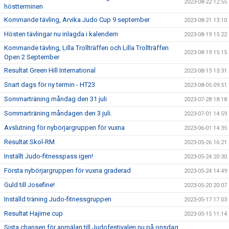
2023-08-22 12:55
höstterminen
Kommande tävling, Arvika Judo Cup 9 september
2023-08-21 13:10
Hösten tävlingar nu inlagda i kalendern
2023-08-19 15:22
Kommande tävling, Lilla Trollträffen och Lilla Trollträffen
2023-08-19 15:15
Open 2 September
Resultat Green Hill International
2023-08-13 13:31
Snart dags för ny termin - HT23
2023-08-05 09:51
Sommarträning måndag den 31 juli
2023-07-28 18:18
Sommarträning måndagen den 3 juli.
2023-07-01 14:59
Avslutning för nybörjargruppen för vuxna
2023-06-01 14:35
Resultat Skol-RM
2023-05-26 16:21
Inställt Judo-fitnesspass igen!
2023-05-24 20:30
Första nybörjargruppen för vuxna graderad
2023-05-24 14:49
Guld till Josefine!
2023-05-20 20:07
Inställd träning Judo-fitnessgruppen
2023-05-17 17:03
Resultat Hajime cup
2023-05-15 11:14
Sista chansen för anmälan till Judofestivalen nu på onsdag