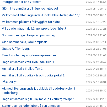
Imorgon startar en ny termin!
2025-08-17 15:54
Glöm inte anmäla er till läger och utedag!
2025-08-10 20:19
Välkomna till Stenungsunds Judoklubbs utedag den 16/8
2025-07-30 18:15
Välkommen på kurs i falltrygghet för äldre
2025-07-12 07:29
Vill du eller någon du känner prova judo i höst?
2025-06-30 07:21
Sommarträningen börjar nu på onsdag.
2025-06-29 22:00
Glad sommar alla judokompisar!
2025-06-02 07:11
Grattis Alf Tornberg!
2025-05-26 21:08
Elma Lundhag ny ungdomsrepresentant
2025-05-26 21:03
Dags att anmäla er till Bohusdal Cup 1
2025-04-27 20:47
Anmäl er till Lilla Trollträffen 2
2025-04-23 18:47
Anmäl er till Lilla Judits vår och Judits pokal 2
2025-04-23 18:29
Påskledigt
2025-04-13 20:31
Åk med Stenungsunds judoklubb till Judofestivalen i
2025-04-05 19:30
Lindesberg
Dags att anmäla sig till Hajime cup i Varberg 26 april!
2025-04-05 19:19
Stenungsunds judoklubb på seniormässan
2025-03-31 16:49