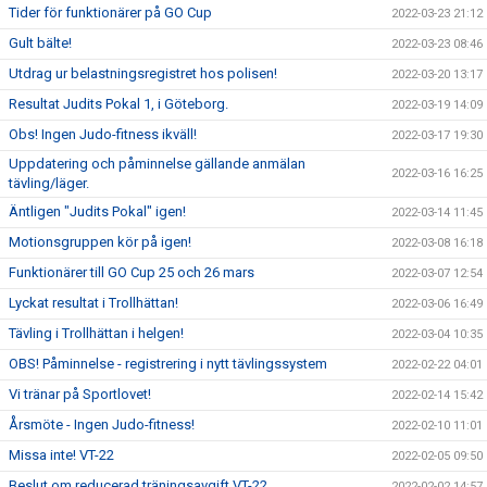
Tider för funktionärer på GO Cup
2022-03-23 21:12
Gult bälte!
2022-03-23 08:46
Utdrag ur belastningsregistret hos polisen!
2022-03-20 13:17
Resultat Judits Pokal 1, i Göteborg.
2022-03-19 14:09
Obs! Ingen Judo-fitness ikväll!
2022-03-17 19:30
Uppdatering och påminnelse gällande anmälan
2022-03-16 16:25
tävling/läger.
Äntligen "Judits Pokal" igen!
2022-03-14 11:45
Motionsgruppen kör på igen!
2022-03-08 16:18
Funktionärer till GO Cup 25 och 26 mars
2022-03-07 12:54
Lyckat resultat i Trollhättan!
2022-03-06 16:49
Tävling i Trollhättan i helgen!
2022-03-04 10:35
OBS! Påminnelse - registrering i nytt tävlingssystem
2022-02-22 04:01
Vi tränar på Sportlovet!
2022-02-14 15:42
Årsmöte - Ingen Judo-fitness!
2022-02-10 11:01
Missa inte! VT-22
2022-02-05 09:50
Beslut om reducerad träningsavgift VT-22
2022-02-02 14:57