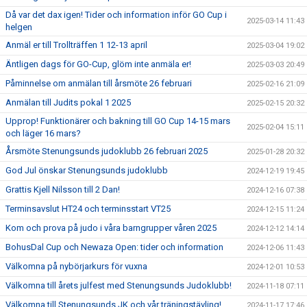
Då var det dax igen! Tider och information inför GO Cup i
2025-03-14 11:43
helgen
Anmäl er till Trollträffen 1 12-13 april
2025-03-04 19:02
Äntligen dags för GO-Cup, glöm inte anmäla er!
2025-03-03 20:49
Påminnelse om anmälan till årsmöte 26 februari
2025-02-16 21:09
Anmälan till Judits pokal 1 2025
2025-02-15 20:32
Upprop! Funktionärer och bakning till GO Cup 14-15 mars
2025-02-04 15:11
och läger 16 mars?
Årsmöte Stenungsunds judoklubb 26 februari 2025
2025-01-28 20:32
God Jul önskar Stenungsunds judoklubb
2024-12-19 19:45
Grattis Kjell Nilsson till 2 Dan!
2024-12-16 07:38
Terminsavslut HT24 och terminsstart VT25
2024-12-15 11:24
Kom och prova på judo i våra barngrupper våren 2025
2024-12-12 14:14
BohusDal Cup och Newaza Open: tider och information
2024-12-06 11:43
Välkomna på nybörjarkurs för vuxna
2024-12-01 10:53
Välkomna till årets julfest med Stenungsunds Judoklubb!
2024-11-18 07:11
Välkomna till Stenungsunds JK och vår träningstävling!
2024-11-17 17:46