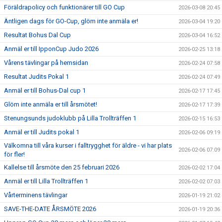
Föräldrapolicy och funktionärer till GO Cup
2026-03-08 20:45
Äntligen dags för GO-Cup, glöm inte anmäla er!
2026-03-04 19:20
Resultat Bohus Dal Cup
2026-03-04 16:52
Anmäl er till IpponCup Judo 2026
2026-02-25 13:18
Vårens tävlingar på hemsidan
2026-02-24 07:58
Resultat Judits Pokal 1
2026-02-24 07:49
Anmäl er till Bohus-Dal cup 1
2026-02-17 17:45
Glöm inte anmäla er till årsmötet!
2026-02-17 17:39
Stenungsunds judoklubb på Lilla Trollträffen 1
2026-02-15 16:53
Anmäl er till Judits pokal 1
2026-02-06 09:19
Välkomna till våra kurser i falltrygghet för äldre - vi har plats
2026-02-06 07:09
för fler!
Kallelse till årsmöte den 25 februari 2026
2026-02-02 17:04
Anmäl er till Lilla Trollträffen 1
2026-02-02 07:03
Vårterminens tävlingar
2026-01-19 21:02
SAVE-THE-DATE ÅRSMÖTE 2026
2026-01-19 20:36