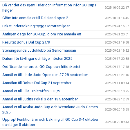
Då var det dax igen! Tider och information inför GO Cup i
2025-10-02 22:17
helgen
Glöm inte anmäla er till Dalsland open 2
2025-10-01 14:45
Enkätundersökning trygga idrottsmiljöer
2025-09-24 16:57
Äntligen dags för GO-Cup, glöm inte anmäla er!
2025-09-21 20:01
Resultat Bohus Dal Cup 21/9
2025-09-21 19:38
Stenungsunds Judoklubb på Seniormässan
2025-09-21 19:32
Datum för tävlingar och läger hösten 2025
2025-09-17 20:38
Ordförande har ordet, GO-Cup och fritidskortet
2025-09-17 17:48
Anmäl er till Linde Judo Open den 27-28 september
2025-09-16 21:16
Anmälan till Bohus Dal Cup 21 september
2025-09-11 09:14
Anmäl er till Lilla Trollträffen 3 13/9
2025-09-08 10:25
Anmäl er till Judits Pokal 3 den 13 September
2025-08-29 12:39
Anmäl er till Arvika Judo Cup och Wermland Judo Games
2025-08-20 15:55
2025
Upprop! Funktionärer och bakning till GO Cup 3-4 oktober
2025-08-20 09:43
och läger 5 oktober