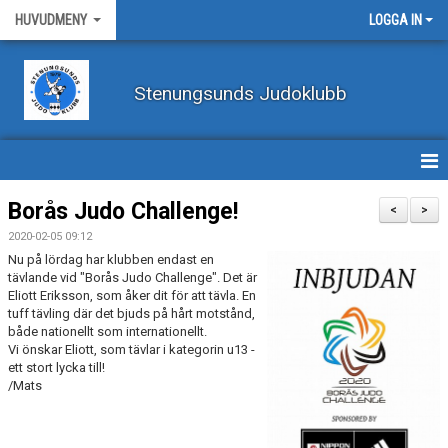
HUVUDMENY
LOGGA IN
Stenungsunds Judoklubb
HEM
Borås Judo Challenge!
<
>
2020-02-05 09:12
FÖRBUNDSNYHETER
Nu på lördag har klubben endast en
tävlande vid "Borås Judo Challenge". Det är
BILDER
Eliott Eriksson, som åker dit för att tävla. En
tuff tävling där det bjuds på hårt motstånd,
både nationellt som internationellt.
BÖRJA TRÄNA JUDO
Vi önskar Eliott, som tävlar i kategorin u13 -
ett stort lycka till!
BLI MEDLEM
/Mats
VECKOSCHEMA