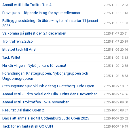
Anmäl er till Lilla Trollträffen 4
2025-11-19 12:53
Prova judo – löpande intag för nya medlemmar
2025-11-18 11:13
Falltrygghetsträning för äldre – ny termin startar 11 januari
2025-11-18 11:03
2026
Välkomna på julfest den 21 december!
2025-11-17 20:31
Trollträffen 2 2025
2025-11-17 20:19
Ett stort tack till Aris!
2025-11-09 20:46
Tack Wille!
2025-11-09 13:13
Nu kör vi igen - Nybörjarkurs för vuxna!
2025-11-09 12:58
Förändringar i Knattegruppen, Nybörjargruppen och
2025-11-04 18:53
Ungdomsgruppen
Stenungsunds judoklubb deltog i Göteborg Judo Open
2025-10-27 10:57
Anmäl er till Judits pokal och Lilla Judits den 8 november
2025-10-22 14:06
Anmäl er till Trollträffen 15-16 november
2025-10-22 09:00
Resultat Dalsland Open 2
2025-10-13 08:37
Dags att anmäla sig till Gothenburg Judo Open 2025
2025-10-07 20:02
Tack för en fantastisk GO CUP!
2025-10-07 19:49