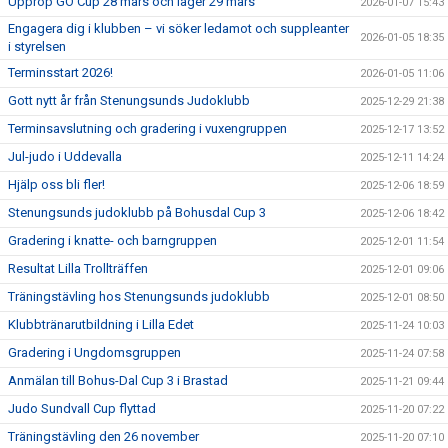
Upprop GO Cup 28 mars och läger 29 mars
2026-01-07 15:43
Engagera dig i klubben – vi söker ledamot och suppleanter
2026-01-05 18:35
i styrelsen
Terminsstart 2026!
2026-01-05 11:06
Gott nytt år från Stenungsunds Judoklubb
2025-12-29 21:38
Terminsavslutning och gradering i vuxengruppen
2025-12-17 13:52
Jul-judo i Uddevalla
2025-12-11 14:24
Hjälp oss bli fler!
2025-12-06 18:59
Stenungsunds judoklubb på Bohusdal Cup 3
2025-12-06 18:42
Gradering i knatte- och barngruppen
2025-12-01 11:54
Resultat Lilla Trollträffen
2025-12-01 09:06
Träningstävling hos Stenungsunds judoklubb
2025-12-01 08:50
Klubbtränarutbildning i Lilla Edet
2025-11-24 10:03
Gradering i Ungdomsgruppen
2025-11-24 07:58
Anmälan till Bohus-Dal Cup 3 i Brastad
2025-11-21 09:44
Judo Sundvall Cup flyttad
2025-11-20 07:22
Träningstävling den 26 november
2025-11-20 07:10