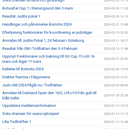
Sista chansen till tårta och godisregn!
2024-02-25 12:19
BohusDal Cup 1 i Stenungsund den 3 mars
2024-02-24 17:00
Resultat Judits pokal 1
2024-02-24 16:10
Handlingar och påminnelse årsmöte 2024
2024-02-21 19:48
Efterlysning funktionärer för koordinering av judoläger
2024-02-19 20:30
Anmälan till Judits Pokal 1, 24 februari i Göteborg
2024-02-11 18:57
Resultat från SM i Trollhättan den 3-4 Februari
2024-02-10 11:48
Upprop! Funktionärer och bakning till GO Cup 15 och 16
2024-02-07 20:46
mars och läger 17 mars
Kallelse till årsmöte 2024
2024-02-04 19:29
Dräkter framme i Filippinerna
2024-02-03 13:31
Judo-SM 2024 Pågår nu i Trollhättan
2024-02-03 08:48
Anmälan till Dalsland Open den 10/2, U9-U15 Från gult till
2024-01-24 20:38
blått bälte
Uppdatera medlemsinformation
2024-01-15 13:29
Sista chansen för vuxna nybörjare!
2024-01-14 12:13
Lilla Trollträffen 1
2024-01-12 16:48