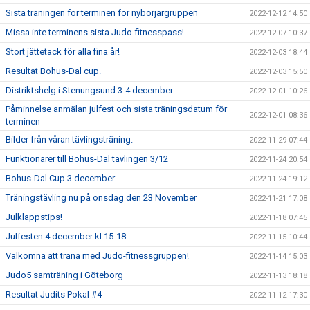
Sista träningen för terminen för nybörjargruppen
2022-12-12 14:50
Missa inte terminens sista Judo-fitnesspass!
2022-12-07 10:37
Stort jättetack för alla fina år!
2022-12-03 18:44
Resultat Bohus-Dal cup.
2022-12-03 15:50
Distriktshelg i Stenungsund 3-4 december
2022-12-01 10:26
Påminnelse anmälan julfest och sista träningsdatum för
2022-12-01 08:36
terminen
Bilder från våran tävlingsträning.
2022-11-29 07:44
Funktionärer till Bohus-Dal tävlingen 3/12
2022-11-24 20:54
Bohus-Dal Cup 3 december
2022-11-24 19:12
Träningstävling nu på onsdag den 23 November
2022-11-21 17:08
Julklappstips!
2022-11-18 07:45
Julfesten 4 december kl 15-18
2022-11-15 10:44
Välkomna att träna med Judo-fitnessgruppen!
2022-11-14 15:03
Judo5 samträning i Göteborg
2022-11-13 18:18
Resultat Judits Pokal #4
2022-11-12 17:30