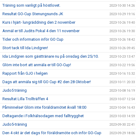
Träning som vanligt på höstlovet.
2023-10-30 14:26
Resultat GO-Cup Stenungsunds JK
2023-10-29 19:16
Kurs i hjärt- lungräddning den 2 november
2023-10-26 19:40
Anmäl er till Judits Pokal 4 den 11 november
2023-10-26 19:30
Tider och information inför GO Cup
2023-10-26 18:42
Stort tack till Ida Lindgren!
2023-10-26 09:45
Ida Lindgren som gästtränare nu på onsdag den 25/10.
2023-10-23 13:47
Glöm inte bort att anmäla er till GO-Cup!
2023-10-22 19:56
Rapport från GJO i helgen
2023-10-16 15:32
Dags att anmäla sig till GO Cup #2 den 28 Oktober!
2023-10-11 20:33
Judo5 träning
2023-10-08 16:19
Resultat Lilla Trollträffen 4
2023-10-07 12:54
Påminnelse! Glöm inte föräldramötet ikväll 18:00
2023-10-04 16:43
Deltagande i Folkhälsodagen med falltrygghet
2023-10-03 14:59
Judo5-träning
2023-09-30 22:41
Den 4 okt är det dags för föräldramöte och inför GO-Cup
2023-09-29 18:06