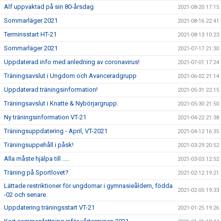
Alf uppvaktad på sin 80-årsdag
2021-08-20 17:15
Sommarläger 2021
2021-08-16 22:41
Terminsstart HT-21
2021-08-13 10:23
Sommarläger 2021
2021-07-17 21:30
Uppdaterad info med anledning av coronavirus!
2021-07-01 17:24
Träningsavslut i Ungdom och Avanceradgrupp
2021-06-02 21:14
Uppdaterad träningsinformation!
2021-05-31 22:15
Träningsavslut i Knatte & Nybörjargrupp.
2021-05-30 21:50
Ny träningsinformation VT-21
2021-04-22 21:38
Träningsuppdatering - April, VT-2021
2021-04-12 16:35
Träningsuppehåll i påsk!
2021-03-29 20:52
Alla måste hjälpa till .....
2021-03-03 12:52
Träning på Sportlovet?
2021-02-12 19:21
Lättade restriktioner för ungdomar i gymnasieåldern, födda
2021-02-05 19:33
-02 och senare.
Uppdatering träningsstart VT-21
2021-01-25 19:26