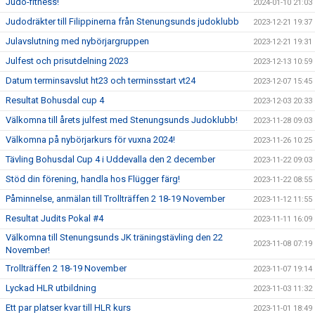
Judo-fitness!
2024-01-10 21:03
Judodräkter till Filippinerna från Stenungsunds judoklubb
2023-12-21 19:37
Julavslutning med nybörjargruppen
2023-12-21 19:31
Julfest och prisutdelning 2023
2023-12-13 10:59
Datum terminsavslut ht23 och terminsstart vt24
2023-12-07 15:45
Resultat Bohusdal cup 4
2023-12-03 20:33
Välkomna till årets julfest med Stenungsunds Judoklubb!
2023-11-28 09:03
Välkomna på nybörjarkurs för vuxna 2024!
2023-11-26 10:25
Tävling Bohusdal Cup 4 i Uddevalla den 2 december
2023-11-22 09:03
Stöd din förening, handla hos Flügger färg!
2023-11-22 08:55
Påminnelse, anmälan till Trollträffen 2 18-19 November
2023-11-12 11:55
Resultat Judits Pokal #4
2023-11-11 16:09
Välkomna till Stenungsunds JK träningstävling den 22
2023-11-08 07:19
November!
Trollträffen 2 18-19 November
2023-11-07 19:14
Lyckad HLR utbildning
2023-11-03 11:32
Ett par platser kvar till HLR kurs
2023-11-01 18:49