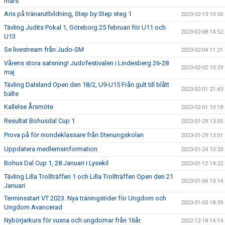
mars
Aris på tränarutbildning, Step by Step steg 1
2023-02-13 10:50
Tävling Judits Pokal 1, Göteborg 25 februari för U11 och
2023-02-08 14:52
U13
Se livestream från Judo-SM
2023-02-04 11:21
Vårens stora satsning! Judofestivalen i Lindesberg 26-28
2023-02-02 10:29
maj
Tävling Dalsland Open den 18/2, U9-U15 Från gult till blått
2023-02-01 21:43
bälte
Kallelse Årsmöte
2023-02-01 10:18
Resultat Bohusdal Cup 1
2023-01-29 13:05
Prova på för niondeklassare från Stenungskolan
2023-01-29 13:01
Uppdatera medlemsinformation
2023-01-24 10:33
Bohus Dal Cup 1, 28 Januari i Lysekil
2023-01-12 14:22
Tävling Lilla Trollträffen 1 och Lilla Trollträffen Open den 21
2023-01-04 13:14
Januari
Terminsstart VT 2023. Nya träningstider för Ungdom och
2023-01-03 18:39
Ungdom Avancerad
Nybörjarkurs för vuxna och ungdomar från 16år.
2022-12-18 14:14