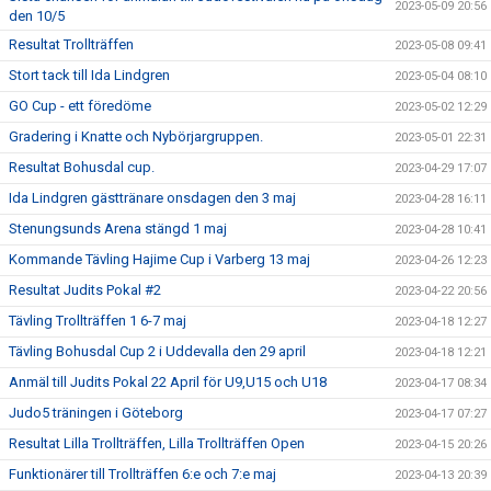
2023-05-09 20:56
den 10/5
Resultat Trollträffen
2023-05-08 09:41
Stort tack till Ida Lindgren
2023-05-04 08:10
GO Cup - ett föredöme
2023-05-02 12:29
Gradering i Knatte och Nybörjargruppen.
2023-05-01 22:31
Resultat Bohusdal cup.
2023-04-29 17:07
Ida Lindgren gästtränare onsdagen den 3 maj
2023-04-28 16:11
Stenungsunds Arena stängd 1 maj
2023-04-28 10:41
Kommande Tävling Hajime Cup i Varberg 13 maj
2023-04-26 12:23
Resultat Judits Pokal #2
2023-04-22 20:56
Tävling Trollträffen 1 6-7 maj
2023-04-18 12:27
Tävling Bohusdal Cup 2 i Uddevalla den 29 april
2023-04-18 12:21
Anmäl till Judits Pokal 22 April för U9,U15 och U18
2023-04-17 08:34
Judo5 träningen i Göteborg
2023-04-17 07:27
Resultat Lilla Trollträffen, Lilla Trollträffen Open
2023-04-15 20:26
Funktionärer till Trollträffen 6:e och 7:e maj
2023-04-13 20:39