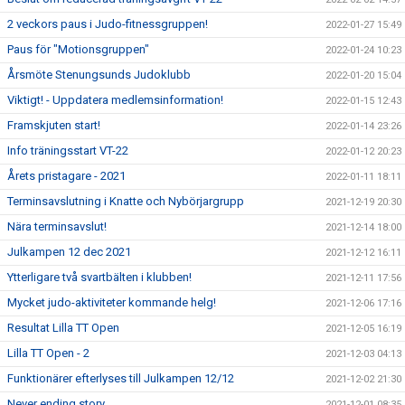
2 veckors paus i Judo-fitnessgruppen!
2022-01-27 15:49
Paus för "Motionsgruppen"
2022-01-24 10:23
Årsmöte Stenungsunds Judoklubb
2022-01-20 15:04
Viktigt! - Uppdatera medlemsinformation!
2022-01-15 12:43
Framskjuten start!
2022-01-14 23:26
Info träningsstart VT-22
2022-01-12 20:23
Årets pristagare - 2021
2022-01-11 18:11
Terminsavslutning i Knatte och Nybörjargrupp
2021-12-19 20:30
Nära terminsavslut!
2021-12-14 18:00
Julkampen 12 dec 2021
2021-12-12 16:11
Ytterligare två svartbälten i klubben!
2021-12-11 17:56
Mycket judo-aktiviteter kommande helg!
2021-12-06 17:16
Resultat Lilla TT Open
2021-12-05 16:19
Lilla TT Open - 2
2021-12-03 04:13
Funktionärer efterlyses till Julkampen 12/12
2021-12-02 21:30
Never ending story.....
2021-12-01 08:35