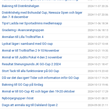
Bakning till Distriktshelgen
2024-11-07 20:26
Distriktshelg med Bohusdal Cup, Newaza Open och läger
2024-11-07 20:06
den 7- 8 december
Tips! Ladda ner Sportadmins medlemsapp
2024-11-06 18:34
Gradering i Avanceratgruppen
2024-11-06 18:13
Anmälan till Lilla Trollträffen 4
2024-11-05 07:23
Lyckat läger i samband med GO-cup
2024-10-27 10:44
Anmäl er till Trollträffen 2 9-10 November
2024-10-21 19:35
Anmäl er till Judits Pokal 4 den 2 november
2024-10-21 19:27
Resultat Stenungsunds JK GO-Cup 2 2024
2024-10-21 18:47
Stort Tack till alla funktionärer på GO Cup
2024-10-19 23:43
Då var det dax igen! Tider och information inför GO Cup
2024-10-17 19:29
Bakning till GO Cup på lördag
2024-10-13 19:46
Anmäl er till GO-Cup #2 och läger den 19-20 oktober
2024-10-07 17:29
Nybörjargrupper i höst
2024-10-01 08:31
Dags att anmäla sig till Dalsland Open 2
2024-09-30 21:11