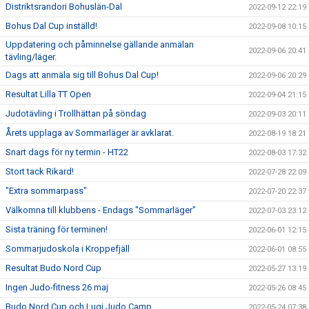
Distriktsrandori Bohuslän-Dal
2022-09-12 22:19
Bohus Dal Cup inställd!
2022-09-08 10:15
Uppdatering och påminnelse gällande anmälan
2022-09-06 20:41
tävling/läger.
Dags att anmäla sig till Bohus Dal Cup!
2022-09-06 20:29
Resultat Lilla TT Open
2022-09-04 21:15
Judotävling i Trollhättan på söndag
2022-09-03 20:11
Årets upplaga av Sommarläger är avklarat.
2022-08-19 18:21
Snart dags för ny termin - HT22
2022-08-03 17:32
Stort tack Rikard!
2022-07-28 22:09
"Extra sommarpass"
2022-07-20 22:37
Välkomna till klubbens - Endags "Sommarläger"
2022-07-03 23:12
Sista träning för terminen!
2022-06-01 12:15
Sommarjudoskola i Kroppefjäll
2022-06-01 08:55
Resultat Budo Nord Cup
2022-05-27 13:19
Ingen Judo-fitness 26 maj
2022-05-26 08:45
Budo Nord Cup och Lugi Judo Camp
2022-05-24 07:38