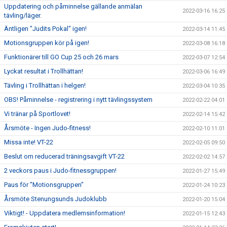
Uppdatering och påminnelse gällande anmälan
2022-03-16 16:25
tävling/läger.
Äntligen "Judits Pokal" igen!
2022-03-14 11:45
Motionsgruppen kör på igen!
2022-03-08 16:18
Funktionärer till GO Cup 25 och 26 mars
2022-03-07 12:54
Lyckat resultat i Trollhättan!
2022-03-06 16:49
Tävling i Trollhättan i helgen!
2022-03-04 10:35
OBS! Påminnelse - registrering i nytt tävlingssystem
2022-02-22 04:01
Vi tränar på Sportlovet!
2022-02-14 15:42
Årsmöte - Ingen Judo-fitness!
2022-02-10 11:01
Missa inte! VT-22
2022-02-05 09:50
Beslut om reducerad träningsavgift VT-22
2022-02-02 14:57
2 veckors paus i Judo-fitnessgruppen!
2022-01-27 15:49
Paus för "Motionsgruppen"
2022-01-24 10:23
Årsmöte Stenungsunds Judoklubb
2022-01-20 15:04
Viktigt! - Uppdatera medlemsinformation!
2022-01-15 12:43