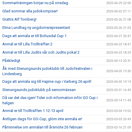
Sommarträningen börjar nu på onsdag.
2025-06-29 22:00
Glad sommar alla judokompisar!
2025-06-02 07:11
Grattis Alf Tornberg!
2025-05-26 21:08
Elma Lundhag ny ungdomsrepresentant
2025-05-26 21:03
Dags att anmäla er till Bohusdal Cup 1
2025-04-27 20:47
Anmäl er till Lilla Trollträffen 2
2025-04-23 18:47
Anmäl er till Lilla Judits vår och Judits pokal 2
2025-04-23 18:29
Påskledigt
2025-04-13 20:31
Åk med Stenungsunds judoklubb till Judofestivalen i
2025-04-05 19:30
Lindesberg
Dags att anmäla sig till Hajime cup i Varberg 26 april!
2025-04-05 19:19
Stenungsunds judoklubb på seniormässan
2025-03-31 16:49
Då var det dax igen! Tider och information inför GO Cup i
2025-03-14 11:43
helgen
Anmäl er till Trollträffen 1 12-13 april
2025-03-04 19:02
Äntligen dags för GO-Cup, glöm inte anmäla er!
2025-03-03 20:49
Påminnelse om anmälan till årsmöte 26 februari
2025-02-16 21:09