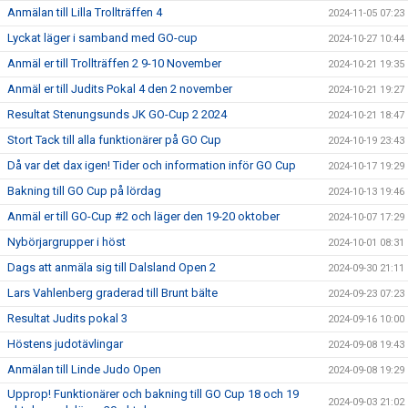
Anmälan till Lilla Trollträffen 4
2024-11-05 07:23
Lyckat läger i samband med GO-cup
2024-10-27 10:44
Anmäl er till Trollträffen 2 9-10 November
2024-10-21 19:35
Anmäl er till Judits Pokal 4 den 2 november
2024-10-21 19:27
Resultat Stenungsunds JK GO-Cup 2 2024
2024-10-21 18:47
Stort Tack till alla funktionärer på GO Cup
2024-10-19 23:43
Då var det dax igen! Tider och information inför GO Cup
2024-10-17 19:29
Bakning till GO Cup på lördag
2024-10-13 19:46
Anmäl er till GO-Cup #2 och läger den 19-20 oktober
2024-10-07 17:29
Nybörjargrupper i höst
2024-10-01 08:31
Dags att anmäla sig till Dalsland Open 2
2024-09-30 21:11
Lars Vahlenberg graderad till Brunt bälte
2024-09-23 07:23
Resultat Judits pokal 3
2024-09-16 10:00
Höstens judotävlingar
2024-09-08 19:43
Anmälan till Linde Judo Open
2024-09-08 19:29
Upprop! Funktionärer och bakning till GO Cup 18 och 19
2024-09-03 21:02