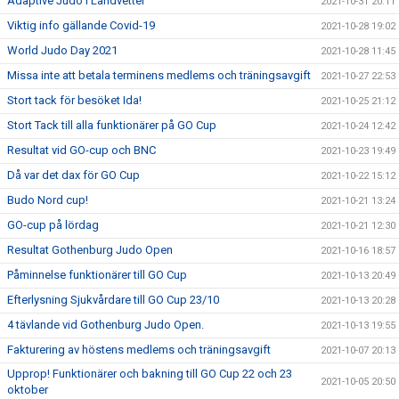
Adaptive Judo i Landvetter
2021-10-31 20:11
Viktig info gällande Covid-19
2021-10-28 19:02
World Judo Day 2021
2021-10-28 11:45
Missa inte att betala terminens medlems och träningsavgift
2021-10-27 22:53
Stort tack för besöket Ida!
2021-10-25 21:12
Stort Tack till alla funktionärer på GO Cup
2021-10-24 12:42
Resultat vid GO-cup och BNC
2021-10-23 19:49
Då var det dax för GO Cup
2021-10-22 15:12
Budo Nord cup!
2021-10-21 13:24
GO-cup på lördag
2021-10-21 12:30
Resultat Gothenburg Judo Open
2021-10-16 18:57
Påminnelse funktionärer till GO Cup
2021-10-13 20:49
Efterlysning Sjukvårdare till GO Cup 23/10
2021-10-13 20:28
4 tävlande vid Gothenburg Judo Open.
2021-10-13 19:55
Fakturering av höstens medlems och träningsavgift
2021-10-07 20:13
Upprop! Funktionärer och bakning till GO Cup 22 och 23
2021-10-05 20:50
oktober