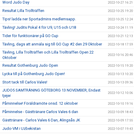
Word Judo Day
2022-10-27 16:21
Resultat Lilla Trollträffen
2022-10-25 19:20
Tips! ladda ner Sportadmins medlemsapp.
2022-10-25 12:24
Tävling! Judits Pokal 4 för U9, U15 och U18
2022-10-24 11:19
Tider för funktionärer på GO Cup
2022-10-21 12:13
Tävling, dags att anmäla sig till GO Cup #2 den 29 Oktober
2022-10-18 17:59
Tävling, Lilla Trollträffen och Lilla Trollträffen Open 22
2022-10-16 20:46
Oktober
Resultat Gothenburg Judo Open
2022-10-15 19:20
Lycka till på Gothenburg Judo Open!
2022-10-13 10:20
Stort tack till Carlos Vales!
2022-10-13 09:36
JUDO5 SAMTRÄNING GÖTEBORG 13 NOVEMBER, Endast
2022-10-12 10:06
tjejer
Påminnelse! Föräldramöte onsd. 12 oktober
2022-10-10 19:16
Påminnelse - Gästtränare Carlos Vales 6 dan
2022-10-09 18:43
Gästtränare - Carlos Vales 6 Dan, Alingsås JK
2022-10-09 17:55
Judo-VM i Uzbekistan
2022-10-07 19:43