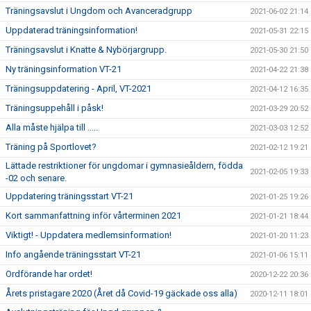
Träningsavslut i Ungdom och Avanceradgrupp
2021-06-02 21:14
Uppdaterad träningsinformation!
2021-05-31 22:15
Träningsavslut i Knatte & Nybörjargrupp.
2021-05-30 21:50
Ny träningsinformation VT-21
2021-04-22 21:38
Träningsuppdatering - April, VT-2021
2021-04-12 16:35
Träningsuppehåll i påsk!
2021-03-29 20:52
Alla måste hjälpa till .....
2021-03-03 12:52
Träning på Sportlovet?
2021-02-12 19:21
Lättade restriktioner för ungdomar i gymnasieåldern, födda
2021-02-05 19:33
-02 och senare.
Uppdatering träningsstart VT-21
2021-01-25 19:26
Kort sammanfattning inför vårterminen 2021
2021-01-21 18:44
Viktigt! - Uppdatera medlemsinformation!
2021-01-20 11:23
Info angående träningsstart VT-21
2021-01-06 15:11
Ordförande har ordet!
2020-12-22 20:36
Årets pristagare 2020 (Året då Covid-19 gäckade oss alla)
2020-12-11 18:01