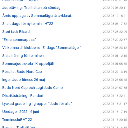
Judotävling i Trollhättan på söndag
2022-09-03 20:11
Årets upplaga av Sommarläger är avklarat.
2022-08-19 18:21
Snart dags för ny termin - HT22
2022-08-03 17:32
Stort tack Rikard!
2022-07-28 22:09
"Extra sommarpass"
2022-07-20 22:37
Välkomna till klubbens - Endags "Sommarläger"
2022-07-03 23:12
Sista träning för terminen!
2022-06-01 12:15
Sommarjudoskola i Kroppefjäll
2022-06-01 08:55
Resultat Budo Nord Cup
2022-05-27 13:19
Ingen Judo-fitness 26 maj
2022-05-26 08:45
Budo Nord Cup och Lugi Judo Camp
2022-05-24 07:38
Distriktsträning - Randori
2022-05-18 22:41
Lyckad gradering i gruppen "Judo för alla"
2022-05-18 21:17
Utedagen 2022 - 6 juni
2022-05-18 17:19
Terminsslut! VT-22
2022-05-15 20:15
Resultat Trollträffen.
2022-05-15 16:15