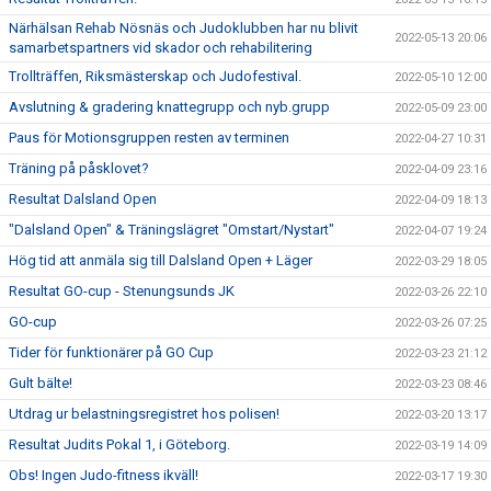
Närhälsan Rehab Nösnäs och Judoklubben har nu blivit
2022-05-13 20:06
samarbetspartners vid skador och rehabilitering
Trollträffen, Riksmästerskap och Judofestival.
2022-05-10 12:00
Avslutning & gradering knattegrupp och nyb.grupp
2022-05-09 23:00
Paus för Motionsgruppen resten av terminen
2022-04-27 10:31
Träning på påsklovet?
2022-04-09 23:16
Resultat Dalsland Open
2022-04-09 18:13
"Dalsland Open" & Träningslägret "Omstart/Nystart"
2022-04-07 19:24
Hög tid att anmäla sig till Dalsland Open + Läger
2022-03-29 18:05
Resultat GO-cup - Stenungsunds JK
2022-03-26 22:10
GO-cup
2022-03-26 07:25
Tider för funktionärer på GO Cup
2022-03-23 21:12
Gult bälte!
2022-03-23 08:46
Utdrag ur belastningsregistret hos polisen!
2022-03-20 13:17
Resultat Judits Pokal 1, i Göteborg.
2022-03-19 14:09
Obs! Ingen Judo-fitness ikväll!
2022-03-17 19:30