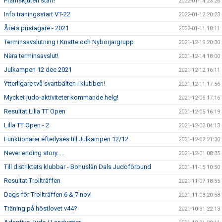
Framskjuten start!
2022-01-14 23:26
Info träningsstart VT-22
2022-01-12 20:23
Årets pristagare - 2021
2022-01-11 18:11
Terminsavslutning i Knatte och Nybörjargrupp
2021-12-19 20:30
Nära terminsavslut!
2021-12-14 18:00
Julkampen 12 dec 2021
2021-12-12 16:11
Ytterligare två svartbälten i klubben!
2021-12-11 17:56
Mycket judo-aktiviteter kommande helg!
2021-12-06 17:16
Resultat Lilla TT Open
2021-12-05 16:19
Lilla TT Open - 2
2021-12-03 04:13
Funktionärer efterlyses till Julkampen 12/12
2021-12-02 21:30
Never ending story.....
2021-12-01 08:35
Till distriktets klubbar - Bohuslän Dals Judoförbund
2021-11-15 10:50
Resultat Trollträffen
2021-11-07 18:55
Dags för Trollträffen 6 & 7 nov!
2021-11-03 20:58
Träning på höstlovet v44?
2021-10-31 22:13