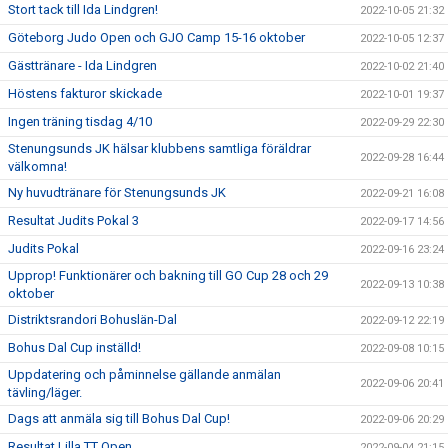
Stort tack till Ida Lindgren!
2022-10-05 21:32
Göteborg Judo Open och GJO Camp 15-16 oktober
2022-10-05 12:37
Gästtränare - Ida Lindgren
2022-10-02 21:40
Höstens fakturor skickade
2022-10-01 19:37
Ingen träning tisdag 4/10
2022-09-29 22:30
Stenungsunds JK hälsar klubbens samtliga föräldrar
2022-09-28 16:44
välkomna!
Ny huvudtränare för Stenungsunds JK
2022-09-21 16:08
Resultat Judits Pokal 3
2022-09-17 14:56
Judits Pokal
2022-09-16 23:24
Upprop! Funktionärer och bakning till GO Cup 28 och 29
2022-09-13 10:38
oktober
Distriktsrandori Bohuslän-Dal
2022-09-12 22:19
Bohus Dal Cup inställd!
2022-09-08 10:15
Uppdatering och påminnelse gällande anmälan
2022-09-06 20:41
tävling/läger.
Dags att anmäla sig till Bohus Dal Cup!
2022-09-06 20:29
Resultat Lilla TT Open
2022-09-04 21:15