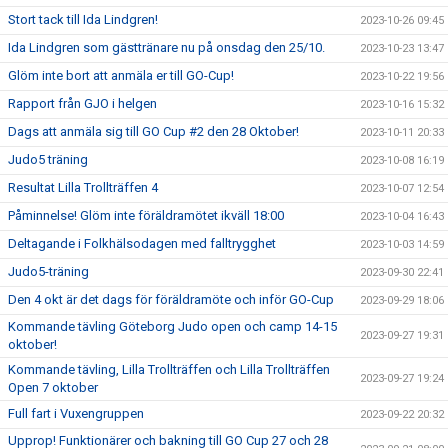
Stort tack till Ida Lindgren!
2023-10-26 09:45
Ida Lindgren som gästtränare nu på onsdag den 25/10.
2023-10-23 13:47
Glöm inte bort att anmäla er till GO-Cup!
2023-10-22 19:56
Rapport från GJO i helgen
2023-10-16 15:32
Dags att anmäla sig till GO Cup #2 den 28 Oktober!
2023-10-11 20:33
Judo5 träning
2023-10-08 16:19
Resultat Lilla Trollträffen 4
2023-10-07 12:54
Påminnelse! Glöm inte föräldramötet ikväll 18:00
2023-10-04 16:43
Deltagande i Folkhälsodagen med falltrygghet
2023-10-03 14:59
Judo5-träning
2023-09-30 22:41
Den 4 okt är det dags för föräldramöte och inför GO-Cup
2023-09-29 18:06
Kommande tävling Göteborg Judo open och camp 14-15
2023-09-27 19:31
oktober!
Kommande tävling, Lilla Trollträffen och Lilla Trollträffen
2023-09-27 19:24
Open 7 oktober
Full fart i Vuxengruppen
2023-09-22 20:32
Upprop! Funktionärer och bakning till GO Cup 27 och 28