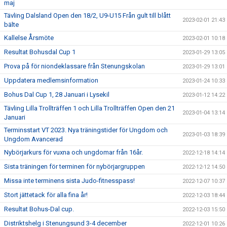
maj
Tävling Dalsland Open den 18/2, U9-U15 Från gult till blått
2023-02-01 21:43
bälte
Kallelse Årsmöte
2023-02-01 10:18
Resultat Bohusdal Cup 1
2023-01-29 13:05
Prova på för niondeklassare från Stenungskolan
2023-01-29 13:01
Uppdatera medlemsinformation
2023-01-24 10:33
Bohus Dal Cup 1, 28 Januari i Lysekil
2023-01-12 14:22
Tävling Lilla Trollträffen 1 och Lilla Trollträffen Open den 21
2023-01-04 13:14
Januari
Terminsstart VT 2023. Nya träningstider för Ungdom och
2023-01-03 18:39
Ungdom Avancerad
Nybörjarkurs för vuxna och ungdomar från 16år.
2022-12-18 14:14
Sista träningen för terminen för nybörjargruppen
2022-12-12 14:50
Missa inte terminens sista Judo-fitnesspass!
2022-12-07 10:37
Stort jättetack för alla fina år!
2022-12-03 18:44
Resultat Bohus-Dal cup.
2022-12-03 15:50
Distriktshelg i Stenungsund 3-4 december
2022-12-01 10:26