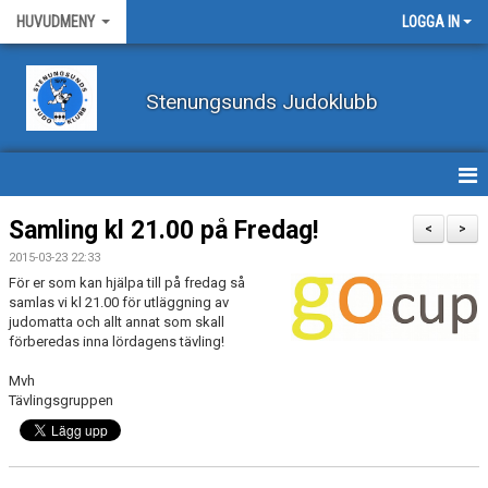
HUVUDMENY
LOGGA IN
Stenungsunds Judoklubb
HEM
Samling kl 21.00 på Fredag!
<
>
2015-03-23 22:33
FÖRBUNDSNYHETER
För er som kan hjälpa till på fredag så
samlas vi kl 21.00 för utläggning av
BILDER
judomatta och allt annat som skall
förberedas inna lördagens tävling!
BÖRJA TRÄNA JUDO
Mvh
Tävlingsgruppen
BLI MEDLEM
VECKOSCHEMA