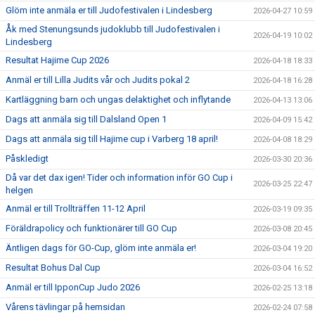
Glöm inte anmäla er till Judofestivalen i Lindesberg
2026-04-27 10:59
Åk med Stenungsunds judoklubb till Judofestivalen i
2026-04-19 10:02
Lindesberg
Resultat Hajime Cup 2026
2026-04-18 18:33
Anmäl er till Lilla Judits vår och Judits pokal 2
2026-04-18 16:28
Kartläggning barn och ungas delaktighet och inflytande
2026-04-13 13:06
Dags att anmäla sig till Dalsland Open 1
2026-04-09 15:42
Dags att anmäla sig till Hajime cup i Varberg 18 april!
2026-04-08 18:29
Påskledigt
2026-03-30 20:36
Då var det dax igen! Tider och information inför GO Cup i
2026-03-25 22:47
helgen
Anmäl er till Trollträffen 11-12 April
2026-03-19 09:35
Föräldrapolicy och funktionärer till GO Cup
2026-03-08 20:45
Äntligen dags för GO-Cup, glöm inte anmäla er!
2026-03-04 19:20
Resultat Bohus Dal Cup
2026-03-04 16:52
Anmäl er till IpponCup Judo 2026
2026-02-25 13:18
Vårens tävlingar på hemsidan
2026-02-24 07:58