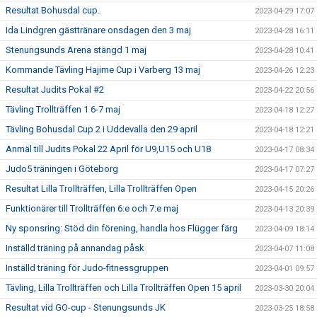
Resultat Bohusdal cup.
2023-04-29 17:07
Ida Lindgren gästtränare onsdagen den 3 maj
2023-04-28 16:11
Stenungsunds Arena stängd 1 maj
2023-04-28 10:41
Kommande Tävling Hajime Cup i Varberg 13 maj
2023-04-26 12:23
Resultat Judits Pokal #2
2023-04-22 20:56
Tävling Trollträffen 1 6-7 maj
2023-04-18 12:27
Tävling Bohusdal Cup 2 i Uddevalla den 29 april
2023-04-18 12:21
Anmäl till Judits Pokal 22 April för U9,U15 och U18
2023-04-17 08:34
Judo5 träningen i Göteborg
2023-04-17 07:27
Resultat Lilla Trollträffen, Lilla Trollträffen Open
2023-04-15 20:26
Funktionärer till Trollträffen 6:e och 7:e maj
2023-04-13 20:39
Ny sponsring: Stöd din förening, handla hos Flügger färg
2023-04-09 18:14
Inställd träning på annandag påsk
2023-04-07 11:08
Inställd träning för Judo-fitnessgruppen
2023-04-01 09:57
Tävling, Lilla Trollträffen och Lilla Trollträffen Open 15 april
2023-03-30 20:04
Resultat vid GO-cup - Stenungsunds JK
2023-03-25 18:58