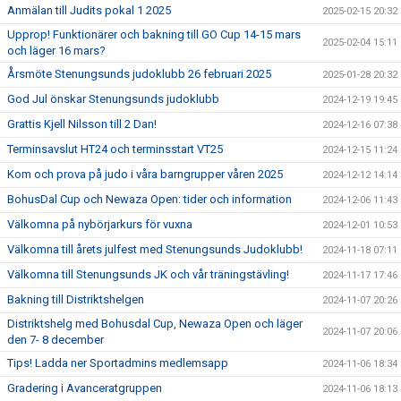
Anmälan till Judits pokal 1 2025
2025-02-15 20:32
Upprop! Funktionärer och bakning till GO Cup 14-15 mars
2025-02-04 15:11
och läger 16 mars?
Årsmöte Stenungsunds judoklubb 26 februari 2025
2025-01-28 20:32
God Jul önskar Stenungsunds judoklubb
2024-12-19 19:45
Grattis Kjell Nilsson till 2 Dan!
2024-12-16 07:38
Terminsavslut HT24 och terminsstart VT25
2024-12-15 11:24
Kom och prova på judo i våra barngrupper våren 2025
2024-12-12 14:14
BohusDal Cup och Newaza Open: tider och information
2024-12-06 11:43
Välkomna på nybörjarkurs för vuxna
2024-12-01 10:53
Välkomna till årets julfest med Stenungsunds Judoklubb!
2024-11-18 07:11
Välkomna till Stenungsunds JK och vår träningstävling!
2024-11-17 17:46
Bakning till Distriktshelgen
2024-11-07 20:26
Distriktshelg med Bohusdal Cup, Newaza Open och läger
2024-11-07 20:06
den 7- 8 december
Tips! Ladda ner Sportadmins medlemsapp
2024-11-06 18:34
Gradering i Avanceratgruppen
2024-11-06 18:13