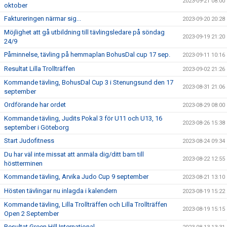
2023-09-21 08:00
oktober
Faktureringen närmar sig...
2023-09-20 20:28
Möjlighet att gå utbildning till tävlingsledare på söndag
2023-09-19 21:20
24/9
Påminnelse, tävling på hemmaplan BohusDal cup 17 sep.
2023-09-11 10:16
Resultat Lilla Trollträffen
2023-09-02 21:26
Kommande tävling, BohusDal Cup 3 i Stenungsund den 17
2023-08-31 21:06
september
Ordförande har ordet
2023-08-29 08:00
Kommande tävling, Judits Pokal 3 för U11 och U13, 16
2023-08-26 15:38
september i Göteborg
Start Judofitness
2023-08-24 09:34
Du har väl inte missat att anmäla dig/ditt barn till
2023-08-22 12:55
höstterminen
Kommande tävling, Arvika Judo Cup 9 september
2023-08-21 13:10
Hösten tävlingar nu inlagda i kalendern
2023-08-19 15:22
Kommande tävling, Lilla Trollträffen och Lilla Trollträffen
2023-08-19 15:15
Open 2 September
Resultat Green Hill International