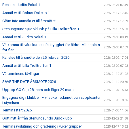
Resultat Judits Pokal 1
2026-02-24 07:49
Anmäl er till Bohus-Dal cup 1
2026-02-17 17:45
Glöm inte anmäla er till årsmötet!
2026-02-17 17:39
Stenungsunds judoklubb på Lilla Trollträffen 1
2026-02-15 16:53
Anmäl er till Judits pokal 1
2026-02-06 09:19
Välkomna till våra kurser i falltrygghet för äldre - vi har plats
2026-02-06 07:09
för fler!
Kallelse till årsmöte den 25 februari 2026
2026-02-02 17:04
Anmäl er till Lilla Trollträffen 1
2026-02-02 07:03
Vårterminens tävlingar
2026-01-19 21:02
SAVE-THE-DATE ÅRSMÖTE 2026
2026-01-19 20:36
Upprop GO Cup 28 mars och läger 29 mars
2026-01-07 15:43
Engagera dig i klubben – vi söker ledamot och suppleanter
2026-01-05 18:35
i styrelsen
Terminsstart 2026!
2026-01-05 11:06
Gott nytt år från Stenungsunds Judoklubb
2025-12-29 21:38
Terminsavslutning och gradering i vuxengruppen
2025-12-17 13:52