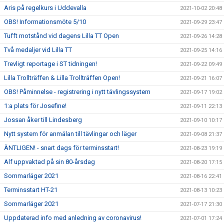
Aris på regelkurs i Uddevalla
2021-10-02 20:48
OBS! Informationsmöte 5/10
2021-09-29 23:47
Tufft motstånd vid dagens Lilla TT Open
2021-09-26 14:28
Två medaljer vid Lilla TT
2021-09-25 14:16
Trevligt reportage i ST tidningen!
2021-09-22 09:49
Lilla Trollträffen & Lilla Trollträffen Open!
2021-09-21 16:07
OBS! Påminnelse - registrering i nytt tävlingssystem
2021-09-17 19:02
1:a plats för Josefine!
2021-09-11 22:13
Jossan åker till Lindesberg
2021-09-10 10:17
Nytt system för anmälan till tävlingar och läger
2021-09-08 21:37
ÄNTLIGEN! - snart dags för terminsstart!
2021-08-23 19:19
Alf uppvaktad på sin 80-årsdag
2021-08-20 17:15
Sommarläger 2021
2021-08-16 22:41
Terminsstart HT-21
2021-08-13 10:23
Sommarläger 2021
2021-07-17 21:30
Uppdaterad info med anledning av coronavirus!
2021-07-01 17:24