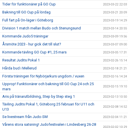
Tider för funktionärer på GO Cup
2023-03-22 22:03
Bakning till GO Cup på lördag
2023-03-21 20:09
Full fart på On-läger i Göteborg
2023-03-19 14:29
Division 1 match mellan Budo och Stenungsund
2023-03-14 20:55
Kommande Judo5 träningar
2023-03-09 19:56
Årsmöte 2023 - hur gick det till slut?
2023-03-07 09:00
Kommande tävling GO Cup #1, 25 mars
2023-03-05 17:31
Resultat Judits Pokal 1
2023-02-26 15:14
Hårda bud i Mellerud
2023-02-18 21:21
Första träningen för Nybörjarkurs ungdom / vuxen
2023-02-16 14:24
Upprop! Funktionärer och bakning till GO Cup 24 och 25
2023-02-15 19:10
mars
Aris på tränarutbildning, Step by Step steg 1
2023-02-13 10:50
Tävling Judits Pokal 1, Göteborg 25 februari för U11 och
2023-02-08 14:52
U13
Se livestream från Judo-SM
2023-02-04 11:21
Vårens stora satsning! Judofestivalen i Lindesberg 26-28
2023-02-02 10:29