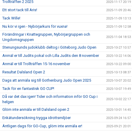
Trollträffen 2 2025
2025-11-17 20:19
Ett stort tack till Aris!
2025-11-09 20:46
Tack Wille!
2025-11-09 13:13
Nu kör vi igen - Nybörjarkurs för vuxna!
2025-11-09 12:58
Förändringar i Knattegruppen, Nybörjargruppen och
2025-11-04 18:53
Ungdomsgruppen
Stenungsunds judoklubb deltog i Göteborg Judo Open
2025-10-27 10:57
Anmäl er till Judits pokal och Lilla Judits den 8 november
2025-10-22 14:06
Anmäl er till Trollträffen 15-16 november
2025-10-22 09:00
Resultat Dalsland Open 2
2025-10-13 08:37
Dags att anmäla sig till Gothenburg Judo Open 2025
2025-10-07 20:02
Tack för en fantastisk GO CUP!
2025-10-07 19:49
Då var det dax igen! Tider och information inför GO Cup i
2025-10-02 22:17
helgen
Glöm inte anmäla er till Dalsland open 2
2025-10-01 14:45
Enkätundersökning trygga idrottsmiljöer
2025-09-24 16:57
Äntligen dags för GO-Cup, glöm inte anmäla er!
2025-09-21 20:01