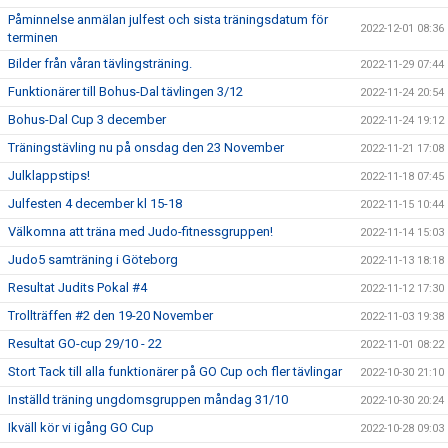
Påminnelse anmälan julfest och sista träningsdatum för
2022-12-01 08:36
terminen
Bilder från våran tävlingsträning.
2022-11-29 07:44
Funktionärer till Bohus-Dal tävlingen 3/12
2022-11-24 20:54
Bohus-Dal Cup 3 december
2022-11-24 19:12
Träningstävling nu på onsdag den 23 November
2022-11-21 17:08
Julklappstips!
2022-11-18 07:45
Julfesten 4 december kl 15-18
2022-11-15 10:44
Välkomna att träna med Judo-fitnessgruppen!
2022-11-14 15:03
Judo5 samträning i Göteborg
2022-11-13 18:18
Resultat Judits Pokal #4
2022-11-12 17:30
Trollträffen #2 den 19-20 November
2022-11-03 19:38
Resultat GO-cup 29/10 - 22
2022-11-01 08:22
Stort Tack till alla funktionärer på GO Cup och fler tävlingar
2022-10-30 21:10
Inställd träning ungdomsgruppen måndag 31/10
2022-10-30 20:24
Ikväll kör vi igång GO Cup
2022-10-28 09:03