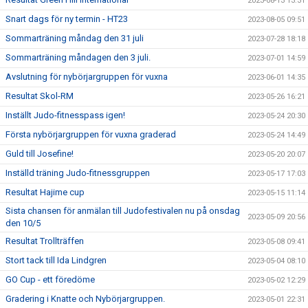
2023-08-13 13:31
Snart dags för ny termin - HT23
2023-08-05 09:51
Sommarträning måndag den 31 juli
2023-07-28 18:18
Sommarträning måndagen den 3 juli.
2023-07-01 14:59
Avslutning för nybörjargruppen för vuxna
2023-06-01 14:35
Resultat Skol-RM
2023-05-26 16:21
Inställt Judo-fitnesspass igen!
2023-05-24 20:30
Första nybörjargruppen för vuxna graderad
2023-05-24 14:49
Guld till Josefine!
2023-05-20 20:07
Inställd träning Judo-fitnessgruppen
2023-05-17 17:03
Resultat Hajime cup
2023-05-15 11:14
Sista chansen för anmälan till Judofestivalen nu på onsdag
2023-05-09 20:56
den 10/5
Resultat Trollträffen
2023-05-08 09:41
Stort tack till Ida Lindgren
2023-05-04 08:10
GO Cup - ett föredöme
2023-05-02 12:29
Gradering i Knatte och Nybörjargruppen.
2023-05-01 22:31