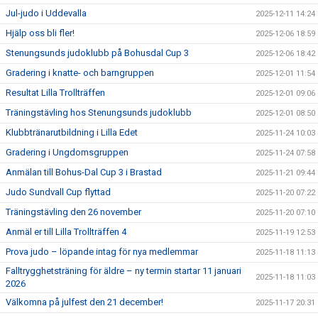
Jul-judo i Uddevalla
2025-12-11 14:24
Hjälp oss bli fler!
2025-12-06 18:59
Stenungsunds judoklubb på Bohusdal Cup 3
2025-12-06 18:42
Gradering i knatte- och barngruppen
2025-12-01 11:54
Resultat Lilla Trollträffen
2025-12-01 09:06
Träningstävling hos Stenungsunds judoklubb
2025-12-01 08:50
Klubbtränarutbildning i Lilla Edet
2025-11-24 10:03
Gradering i Ungdomsgruppen
2025-11-24 07:58
Anmälan till Bohus-Dal Cup 3 i Brastad
2025-11-21 09:44
Judo Sundvall Cup flyttad
2025-11-20 07:22
Träningstävling den 26 november
2025-11-20 07:10
Anmäl er till Lilla Trollträffen 4
2025-11-19 12:53
Prova judo – löpande intag för nya medlemmar
2025-11-18 11:13
Falltrygghetsträning för äldre – ny termin startar 11 januari
2025-11-18 11:03
2026
Välkomna på julfest den 21 december!
2025-11-17 20:31