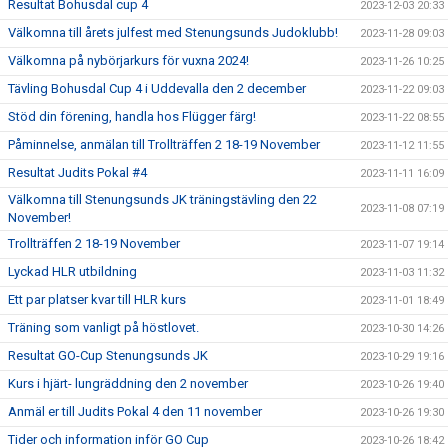
Resultat Bohusdal cup 4
2023-12-03 20:33
Välkomna till årets julfest med Stenungsunds Judoklubb!
2023-11-28 09:03
Välkomna på nybörjarkurs för vuxna 2024!
2023-11-26 10:25
Tävling Bohusdal Cup 4 i Uddevalla den 2 december
2023-11-22 09:03
Stöd din förening, handla hos Flügger färg!
2023-11-22 08:55
Påminnelse, anmälan till Trollträffen 2 18-19 November
2023-11-12 11:55
Resultat Judits Pokal #4
2023-11-11 16:09
Välkomna till Stenungsunds JK träningstävling den 22
2023-11-08 07:19
November!
Trollträffen 2 18-19 November
2023-11-07 19:14
Lyckad HLR utbildning
2023-11-03 11:32
Ett par platser kvar till HLR kurs
2023-11-01 18:49
Träning som vanligt på höstlovet.
2023-10-30 14:26
Resultat GO-Cup Stenungsunds JK
2023-10-29 19:16
Kurs i hjärt- lungräddning den 2 november
2023-10-26 19:40
Anmäl er till Judits Pokal 4 den 11 november
2023-10-26 19:30
Tider och information inför GO Cup
2023-10-26 18:42