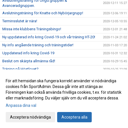
Avslutningsträning för Ungd.gruppen &
2020-12-11 15:27
Avanceradgruppen.
Avslutningsträning för Knatte och Nybörjargrupp!
2020-12-06 19:11
Terminsslutet är nära!
2020-12-05 10:55
Missa inte klubbens Träningsbingo!
2020-12-01 21:48
Ny uppdaterad info kring Covid-19 och vår träning HT-20!
2020-11-24 21:02
Ny info angående träning och träningstider!
2020-11-03 17:20
Uppdaterad info kring Covid-19
2020-10-31 12:32
Beslut om skärpta allmänna råd!
2020-10-29 15:45
Träning på Höstlovet?
2020-10-25 22:09
Resultat Bohus-dal Cup
2020-10-04 13:30
För att hemsidan ska fungera korrekt använder vi nödvändiga
Resultat Kroppefjällskampen
2020-09-27 18:24
cookies från SportAdmin. Dessa går inte att stänga av.
Föreningen kan också använda frivilliga cookies, t.ex. för statistik
Kroppefjällskampen, sönd. 27/9
2020-09-25 13:05
eller marknadsföring. Du väljer själv om du vill acceptera dessa.
Inställd träning Knatte och Nybörjare!
2020-09-23 22:19
Anpassa dina val
Kenny Kling på besök i Katagruppen!
2020-09-23 09:55
Stort Grattis till nya grader!
Acceptera nödvändiga
Acceptera alla
2020-09-15 01:52
Lyckad gradering i Nybörjargruppen!
2020-09-13 18:44