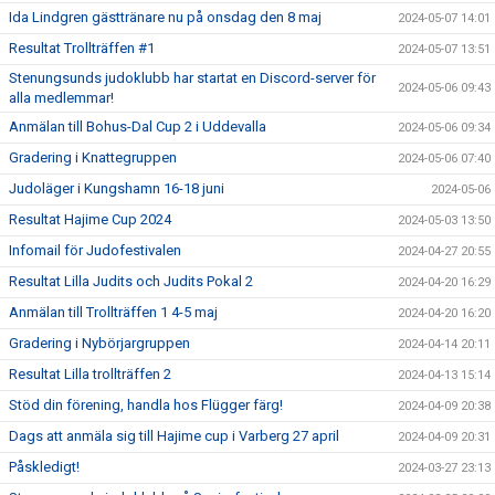
Ida Lindgren gästtränare nu på onsdag den 8 maj
2024-05-07 14:01
Resultat Trollträffen #1
2024-05-07 13:51
Stenungsunds judoklubb har startat en Discord-server för
2024-05-06 09:43
alla medlemmar!
Anmälan till Bohus-Dal Cup 2 i Uddevalla
2024-05-06 09:34
Gradering i Knattegruppen
2024-05-06 07:40
Judoläger i Kungshamn 16-18 juni
2024-05-06
Resultat Hajime Cup 2024
2024-05-03 13:50
Infomail för Judofestivalen
2024-04-27 20:55
Resultat Lilla Judits och Judits Pokal 2
2024-04-20 16:29
Anmälan till Trollträffen 1 4-5 maj
2024-04-20 16:20
Gradering i Nybörjargruppen
2024-04-14 20:11
Resultat Lilla trollträffen 2
2024-04-13 15:14
Stöd din förening, handla hos Flügger färg!
2024-04-09 20:38
Dags att anmäla sig till Hajime cup i Varberg 27 april
2024-04-09 20:31
Påskledigt!
2024-03-27 23:13