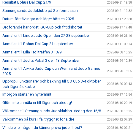
Resultat Bohus Dal Cup 21/9
2025-09-21 19:38
Stenungsunds Judoklubb på Seniormässan
2025-09-21 19:32
Datum för tävlingar och läger hösten 2025
2025-09-17 20:38
Ordförande har ordet, GO-Cup och fritidskortet
2025-09-17 17:48
Anmäl er till Linde Judo Open den 27-28 september
2025-09-16 21:16
Anmälan till Bohus Dal Cup 21 september
2025-09-11 09:14
Anmäl er till Lilla Trollträffen 3 13/9
2025-09-08 10:25
Anmäl er till Judits Pokal 3 den 13 September
2025-08-29 12:39
Anmäl er till Arvika Judo Cup och Wermland Judo Games
2025-08-20 15:55
2025
Upprop! Funktionärer och bakning till GO Cup 3-4 oktober
2025-08-20 09:43
och läger 5 oktober
Imorgon startar en ny termin!
2025-08-17 15:54
Glöm inte anmäla er till läger och utedag!
2025-08-10 20:19
Välkomna till Stenungsunds Judoklubbs utedag den 16/8
2025-07-30 18:15
Välkommen på kurs i falltrygghet för äldre
2025-07-12 07:29
Vill du eller någon du känner prova judo i höst?
2025-06-30 07:21