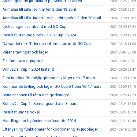
Stenungsunds judoklubb på Seniorfestivalen
2024-03-25 20:09
Anmälan till Lilla Trollträffen 2 den 13 april
2024-03-25 20:01
Anmälan till Lilla Judits 1 och Judits pokal 2 den 20 april
2024-03-20 18:02
Lyckat läger i samband med GO-Cup
2024-03-20 17:34
Resultat Stenungsunds JK GO-Cup 1 2024
2024-03-20 17:23
Då var det dax! Tider och information inför GO Cup
2024-03-15 11:05
Vårens tävlingar och läger
2024-03-04 20:38
Full fart i vuxengruppen!
2024-03-04 20:31
BohusDal Cup 1 2024 Inställd
2024-02-29 21:47
Funktionärer för möjliggörande av läger den 17 mars
2024-02-29 19:28
Kommande tävling och läger, GO Cup #1 den 16-17 mars
2024-02-29 17:18
Sista chansen till tårta och godisregn!
2024-02-25 12:19
BohusDal Cup 1 i Stenungsund den 3 mars
2024-02-24 17:00
Resultat Judits pokal 1
2024-02-24 16:10
Handlingar och påminnelse årsmöte 2024
2024-02-21 19:48
Efterlysning funktionärer för koordinering av judoläger
2024-02-19 20:30