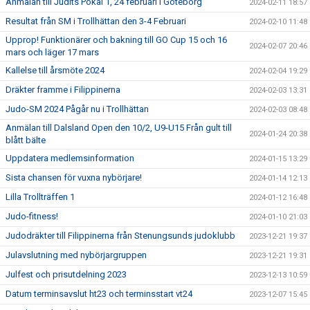
Anmälan till Judits Pokal 1, 24 februari i Göteborg
2024-02-11 18:57
Resultat från SM i Trollhättan den 3-4 Februari
2024-02-10 11:48
Upprop! Funktionärer och bakning till GO Cup 15 och 16
2024-02-07 20:46
mars och läger 17 mars
Kallelse till årsmöte 2024
2024-02-04 19:29
Dräkter framme i Filippinerna
2024-02-03 13:31
Judo-SM 2024 Pågår nu i Trollhättan
2024-02-03 08:48
Anmälan till Dalsland Open den 10/2, U9-U15 Från gult till
2024-01-24 20:38
blått bälte
Uppdatera medlemsinformation
2024-01-15 13:29
Sista chansen för vuxna nybörjare!
2024-01-14 12:13
Lilla Trollträffen 1
2024-01-12 16:48
Judo-fitness!
2024-01-10 21:03
Judodräkter till Filippinerna från Stenungsunds judoklubb
2023-12-21 19:37
Julavslutning med nybörjargruppen
2023-12-21 19:31
Julfest och prisutdelning 2023
2023-12-13 10:59
Datum terminsavslut ht23 och terminsstart vt24
2023-12-07 15:45