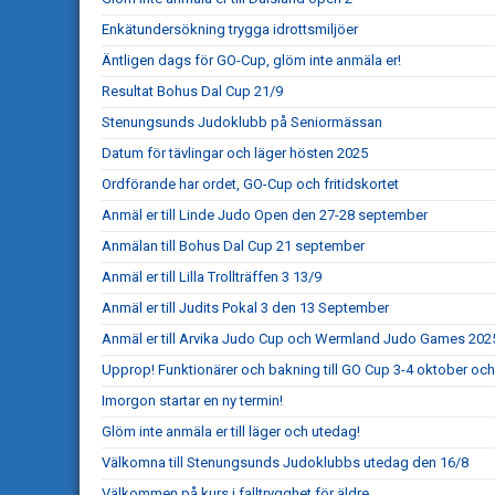
Enkätundersökning trygga idrottsmiljöer
Äntligen dags för GO-Cup, glöm inte anmäla er!
Resultat Bohus Dal Cup 21/9
Stenungsunds Judoklubb på Seniormässan
Datum för tävlingar och läger hösten 2025
Ordförande har ordet, GO-Cup och fritidskortet
Anmäl er till Linde Judo Open den 27-28 september
Anmälan till Bohus Dal Cup 21 september
Anmäl er till Lilla Trollträffen 3 13/9
Anmäl er till Judits Pokal 3 den 13 September
Anmäl er till Arvika Judo Cup och Wermland Judo Games 202
Upprop! Funktionärer och bakning till GO Cup 3-4 oktober och
Imorgon startar en ny termin!
Glöm inte anmäla er till läger och utedag!
Välkomna till Stenungsunds Judoklubbs utedag den 16/8
Välkommen på kurs i falltrygghet för äldre