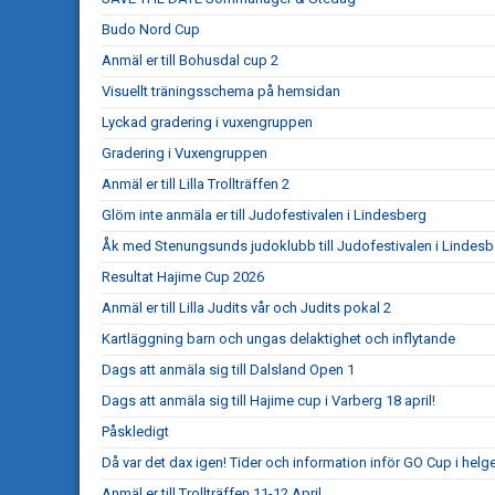
Budo Nord Cup
Anmäl er till Bohusdal cup 2
Visuellt träningsschema på hemsidan
Lyckad gradering i vuxengruppen
Gradering i Vuxengruppen
Anmäl er till Lilla Trollträffen 2
Glöm inte anmäla er till Judofestivalen i Lindesberg
Åk med Stenungsunds judoklubb till Judofestivalen i Lindesb
Resultat Hajime Cup 2026
Anmäl er till Lilla Judits vår och Judits pokal 2
Kartläggning barn och ungas delaktighet och inflytande
Dags att anmäla sig till Dalsland Open 1
Dags att anmäla sig till Hajime cup i Varberg 18 april!
Påskledigt
Då var det dax igen! Tider och information inför GO Cup i helg
Anmäl er till Trollträffen 11-12 April