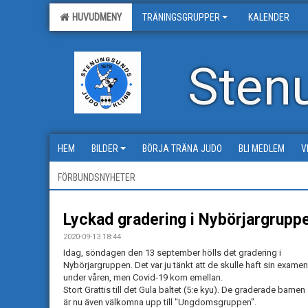
HUVUDMENY
TRÄNINGSGRUPPER
KALENDER
Sten
HEM
BILDER
BÖRJA TRÄNA JUDO
BLI MEDLEM
V
FÖRBUNDSNYHETER
Lyckad gradering i Nybörjargruppe
2020-09-13 18:44
Idag, söndagen den 13 september hölls det gradering i
Nybörjargruppen. Det var ju tänkt att de skulle haft sin examen
under våren, men Covid-19 kom emellan.
Stort Grattis till det Gula bältet (5:e kyu). De graderade barnen
är nu även välkomna upp till "Ungdomsgruppen".