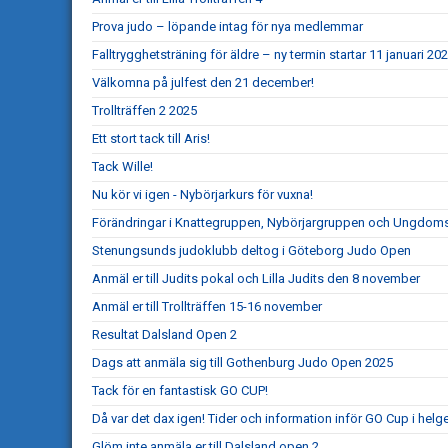
Prova judo – löpande intag för nya medlemmar
Falltrygghetsträning för äldre – ny termin startar 11 januari 20
Välkomna på julfest den 21 december!
Trollträffen 2 2025
Ett stort tack till Aris!
Tack Wille!
Nu kör vi igen - Nybörjarkurs för vuxna!
Förändringar i Knattegruppen, Nybörjargruppen och Ungdo
Stenungsunds judoklubb deltog i Göteborg Judo Open
Anmäl er till Judits pokal och Lilla Judits den 8 november
Anmäl er till Trollträffen 15-16 november
Resultat Dalsland Open 2
Dags att anmäla sig till Gothenburg Judo Open 2025
Tack för en fantastisk GO CUP!
Då var det dax igen! Tider och information inför GO Cup i helg
Glöm inte anmäla er till Dalsland open 2