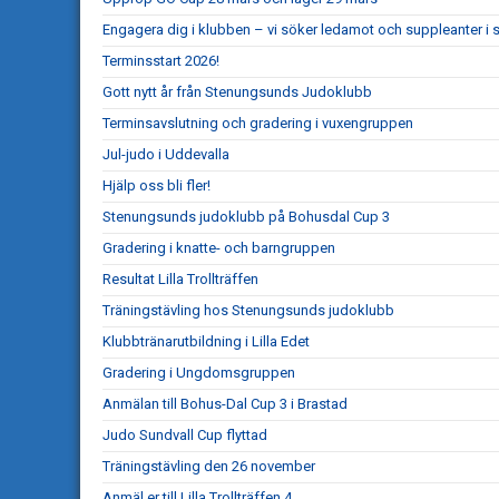
Engagera dig i klubben – vi söker ledamot och suppleanter i s
Terminsstart 2026!
Gott nytt år från Stenungsunds Judoklubb
Terminsavslutning och gradering i vuxengruppen
Jul-judo i Uddevalla
Hjälp oss bli fler!
Stenungsunds judoklubb på Bohusdal Cup 3
Gradering i knatte- och barngruppen
Resultat Lilla Trollträffen
Träningstävling hos Stenungsunds judoklubb
Klubbtränarutbildning i Lilla Edet
Gradering i Ungdomsgruppen
Anmälan till Bohus-Dal Cup 3 i Brastad
Judo Sundvall Cup flyttad
Träningstävling den 26 november
Anmäl er till Lilla Trollträffen 4