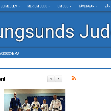
BLI MEDLEM
MER OM JUDO
OM OSS
TÄVLINGAR
VÅR
ungsunds Jud
ECKOSCHEMA
n!
<
>