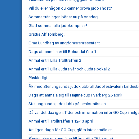
Vill du eller någon du känner prova judo i höst?
Sommarträningen börjar nu på onsdag.
Glad sommar alla judokompisar!
Grattis Alf Tornberg!
Elma Lundhag ny ungdomsrepresentant
Dags att anmäla er till Bohusdal Cup 1
Anmäl er till Lilla Trollträffen 2
Anmäl er till Lilla Judits vår och Judits pokal 2
Påskledigt
Åk med Stenungsunds judoklubb till Judofestivalen i Lindesb
Dags att anmäla sig till Hajime cup i Varberg 26 april!
Stenungsunds judoklubb på seniormässan
Då var det dax igen! Tider och information inför GO Cup i helg
Anmäl er till Trollträffen 1 12-13 april
Äntligen dags för GO-Cup, glöm inte anmäla er!
Påminnelse om anmälan till årsmöte 26 februari