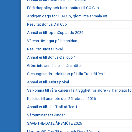
Föräldrapolicy och funktionärer till GO Cup
Äntligen dags för GO-Cup, glöm inte anmäla er!
Resultat Bohus Dal Cup
Anmäl er till IpponCup Judo 2026
Vårens tävlingar på hemsidan
Resultat Judits Pokal 1
Anmäl er till Bohus-Dal cup 1
Glöm inte anmäla er till årsmötet!
Stenungsunds judoklubb på Lilla Trollträffen 1
Anmäl er till Judits pokal 1
Välkomna till våra kurser i falltrygghet för äldre - vi har plats för
Kallelse till årsmöte den 25 februari 2026
Anmäl er till Lilla Trollträffen 1
Vårterminens tävlingar
SAVE-THE-DATE ÅRSMÖTE 2026
Upprop GO Cup 28 mars och läger 29 mars