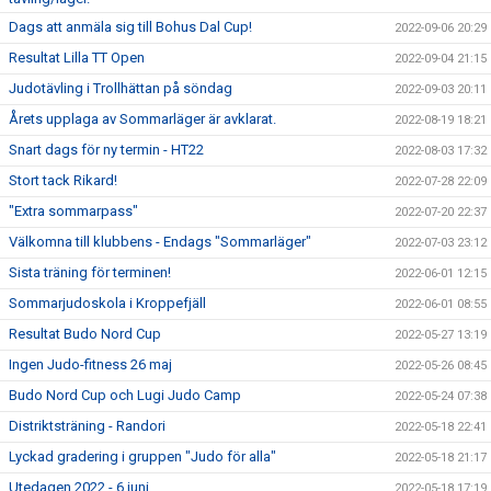
Dags att anmäla sig till Bohus Dal Cup!
2022-09-06 20:29
Resultat Lilla TT Open
2022-09-04 21:15
Judotävling i Trollhättan på söndag
2022-09-03 20:11
Årets upplaga av Sommarläger är avklarat.
2022-08-19 18:21
Snart dags för ny termin - HT22
2022-08-03 17:32
Stort tack Rikard!
2022-07-28 22:09
"Extra sommarpass"
2022-07-20 22:37
Välkomna till klubbens - Endags "Sommarläger"
2022-07-03 23:12
Sista träning för terminen!
2022-06-01 12:15
Sommarjudoskola i Kroppefjäll
2022-06-01 08:55
Resultat Budo Nord Cup
2022-05-27 13:19
Ingen Judo-fitness 26 maj
2022-05-26 08:45
Budo Nord Cup och Lugi Judo Camp
2022-05-24 07:38
Distriktsträning - Randori
2022-05-18 22:41
Lyckad gradering i gruppen "Judo för alla"
2022-05-18 21:17
Utedagen 2022 - 6 juni
2022-05-18 17:19