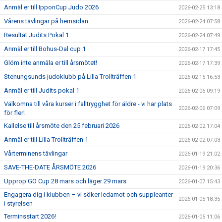
Anmäl er till IpponCup Judo 2026
2026-02-25 13:18
Vårens tävlingar på hemsidan
2026-02-24 07:58
Resultat Judits Pokal 1
2026-02-24 07:49
Anmäl er till Bohus-Dal cup 1
2026-02-17 17:45
Glöm inte anmäla er till årsmötet!
2026-02-17 17:39
Stenungsunds judoklubb på Lilla Trollträffen 1
2026-02-15 16:53
Anmäl er till Judits pokal 1
2026-02-06 09:19
Välkomna till våra kurser i falltrygghet för äldre - vi har plats
2026-02-06 07:09
för fler!
Kallelse till årsmöte den 25 februari 2026
2026-02-02 17:04
Anmäl er till Lilla Trollträffen 1
2026-02-02 07:03
Vårterminens tävlingar
2026-01-19 21:02
SAVE-THE-DATE ÅRSMÖTE 2026
2026-01-19 20:36
Upprop GO Cup 28 mars och läger 29 mars
2026-01-07 15:43
Engagera dig i klubben – vi söker ledamot och suppleanter
2026-01-05 18:35
i styrelsen
Terminsstart 2026!
2026-01-05 11:06