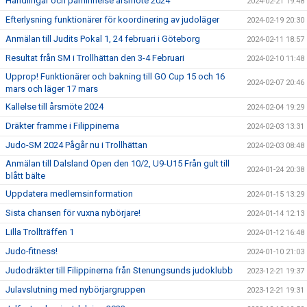
Handlingar och påminnelse årsmöte 2024
2024-02-21 19:48
Efterlysning funktionärer för koordinering av judoläger
2024-02-19 20:30
Anmälan till Judits Pokal 1, 24 februari i Göteborg
2024-02-11 18:57
Resultat från SM i Trollhättan den 3-4 Februari
2024-02-10 11:48
Upprop! Funktionärer och bakning till GO Cup 15 och 16
2024-02-07 20:46
mars och läger 17 mars
Kallelse till årsmöte 2024
2024-02-04 19:29
Dräkter framme i Filippinerna
2024-02-03 13:31
Judo-SM 2024 Pågår nu i Trollhättan
2024-02-03 08:48
Anmälan till Dalsland Open den 10/2, U9-U15 Från gult till
2024-01-24 20:38
blått bälte
Uppdatera medlemsinformation
2024-01-15 13:29
Sista chansen för vuxna nybörjare!
2024-01-14 12:13
Lilla Trollträffen 1
2024-01-12 16:48
Judo-fitness!
2024-01-10 21:03
Judodräkter till Filippinerna från Stenungsunds judoklubb
2023-12-21 19:37
Julavslutning med nybörjargruppen
2023-12-21 19:31