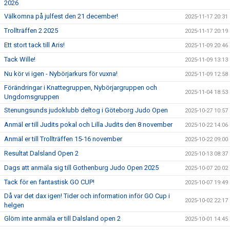
2026
Välkomna på julfest den 21 december!
2025-11-17 20:31
Trollträffen 2 2025
2025-11-17 20:19
Ett stort tack till Aris!
2025-11-09 20:46
Tack Wille!
2025-11-09 13:13
Nu kör vi igen - Nybörjarkurs för vuxna!
2025-11-09 12:58
Förändringar i Knattegruppen, Nybörjargruppen och
2025-11-04 18:53
Ungdomsgruppen
Stenungsunds judoklubb deltog i Göteborg Judo Open
2025-10-27 10:57
Anmäl er till Judits pokal och Lilla Judits den 8 november
2025-10-22 14:06
Anmäl er till Trollträffen 15-16 november
2025-10-22 09:00
Resultat Dalsland Open 2
2025-10-13 08:37
Dags att anmäla sig till Gothenburg Judo Open 2025
2025-10-07 20:02
Tack för en fantastisk GO CUP!
2025-10-07 19:49
Då var det dax igen! Tider och information inför GO Cup i
2025-10-02 22:17
helgen
Glöm inte anmäla er till Dalsland open 2
2025-10-01 14:45