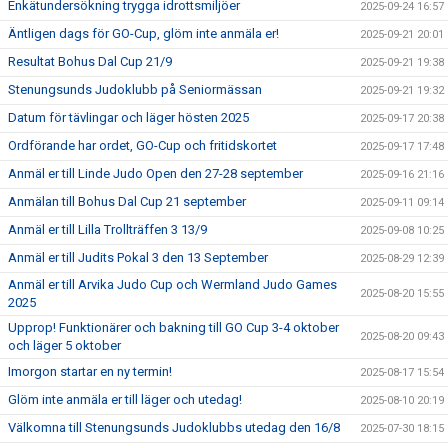
Enkätundersökning trygga idrottsmiljöer
2025-09-24 16:57
Äntligen dags för GO-Cup, glöm inte anmäla er!
2025-09-21 20:01
Resultat Bohus Dal Cup 21/9
2025-09-21 19:38
Stenungsunds Judoklubb på Seniormässan
2025-09-21 19:32
Datum för tävlingar och läger hösten 2025
2025-09-17 20:38
Ordförande har ordet, GO-Cup och fritidskortet
2025-09-17 17:48
Anmäl er till Linde Judo Open den 27-28 september
2025-09-16 21:16
Anmälan till Bohus Dal Cup 21 september
2025-09-11 09:14
Anmäl er till Lilla Trollträffen 3 13/9
2025-09-08 10:25
Anmäl er till Judits Pokal 3 den 13 September
2025-08-29 12:39
Anmäl er till Arvika Judo Cup och Wermland Judo Games
2025-08-20 15:55
2025
Upprop! Funktionärer och bakning till GO Cup 3-4 oktober
2025-08-20 09:43
och läger 5 oktober
Imorgon startar en ny termin!
2025-08-17 15:54
Glöm inte anmäla er till läger och utedag!
2025-08-10 20:19
Välkomna till Stenungsunds Judoklubbs utedag den 16/8
2025-07-30 18:15