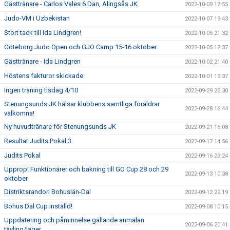
Gästtränare - Carlos Vales 6 Dan, Alingsås JK
2022-10-09 17:55
Judo-VM i Uzbekistan
2022-10-07 19:43
Stort tack till Ida Lindgren!
2022-10-05 21:32
Göteborg Judo Open och GJO Camp 15-16 oktober
2022-10-05 12:37
Gästtränare - Ida Lindgren
2022-10-02 21:40
Höstens fakturor skickade
2022-10-01 19:37
Ingen träning tisdag 4/10
2022-09-29 22:30
Stenungsunds JK hälsar klubbens samtliga föräldrar
2022-09-28 16:44
välkomna!
Ny huvudtränare för Stenungsunds JK
2022-09-21 16:08
Resultat Judits Pokal 3
2022-09-17 14:56
Judits Pokal
2022-09-16 23:24
Upprop! Funktionärer och bakning till GO Cup 28 och 29
2022-09-13 10:38
oktober
Distriktsrandori Bohuslän-Dal
2022-09-12 22:19
Bohus Dal Cup inställd!
2022-09-08 10:15
Uppdatering och påminnelse gällande anmälan
2022-09-06 20:41
tävling/läger.