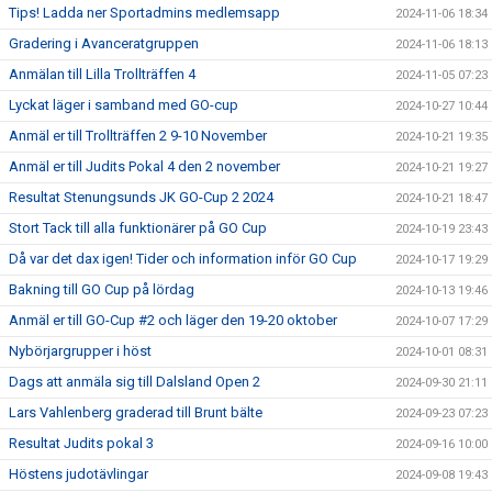
Tips! Ladda ner Sportadmins medlemsapp
2024-11-06 18:34
Gradering i Avanceratgruppen
2024-11-06 18:13
Anmälan till Lilla Trollträffen 4
2024-11-05 07:23
Lyckat läger i samband med GO-cup
2024-10-27 10:44
Anmäl er till Trollträffen 2 9-10 November
2024-10-21 19:35
Anmäl er till Judits Pokal 4 den 2 november
2024-10-21 19:27
Resultat Stenungsunds JK GO-Cup 2 2024
2024-10-21 18:47
Stort Tack till alla funktionärer på GO Cup
2024-10-19 23:43
Då var det dax igen! Tider och information inför GO Cup
2024-10-17 19:29
Bakning till GO Cup på lördag
2024-10-13 19:46
Anmäl er till GO-Cup #2 och läger den 19-20 oktober
2024-10-07 17:29
Nybörjargrupper i höst
2024-10-01 08:31
Dags att anmäla sig till Dalsland Open 2
2024-09-30 21:11
Lars Vahlenberg graderad till Brunt bälte
2024-09-23 07:23
Resultat Judits pokal 3
2024-09-16 10:00
Höstens judotävlingar
2024-09-08 19:43