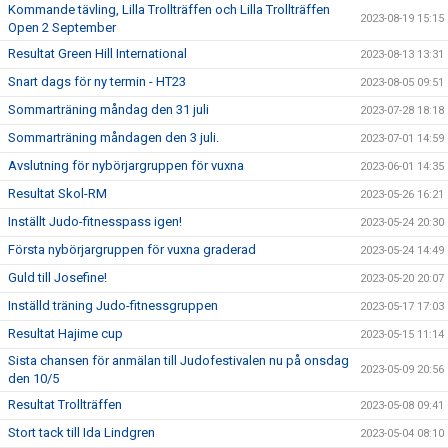
Kommande tävling, Lilla Trollträffen och Lilla Trollträffen
2023-08-19 15:15
Open 2 September
Resultat Green Hill International
2023-08-13 13:31
Snart dags för ny termin - HT23
2023-08-05 09:51
Sommarträning måndag den 31 juli
2023-07-28 18:18
Sommarträning måndagen den 3 juli.
2023-07-01 14:59
Avslutning för nybörjargruppen för vuxna
2023-06-01 14:35
Resultat Skol-RM
2023-05-26 16:21
Inställt Judo-fitnesspass igen!
2023-05-24 20:30
Första nybörjargruppen för vuxna graderad
2023-05-24 14:49
Guld till Josefine!
2023-05-20 20:07
Inställd träning Judo-fitnessgruppen
2023-05-17 17:03
Resultat Hajime cup
2023-05-15 11:14
Sista chansen för anmälan till Judofestivalen nu på onsdag
2023-05-09 20:56
den 10/5
Resultat Trollträffen
2023-05-08 09:41
Stort tack till Ida Lindgren
2023-05-04 08:10