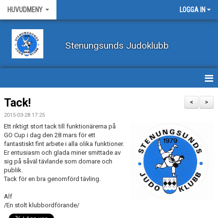
HUVUDMENY
LOGGA IN
Stenungsunds Judoklubb
HEM
Tack!
<
>
2015-03-28 17:25
FÖRBUNDSNYHETER
Ett riktigt stort tack till funktionärerna på
GO Cup i dag den 28 mars för ett
BILDER
fantastiskt fint arbete i alla olika funktioner.
Er entusiasm och glada miner smittade av
sig på såväl tävlande som domare och
BÖRJA TRÄNA JUDO
publik.
Tack för en bra genomförd tävling.
BLI MEDLEM
Alf
VECKOSCHEMA
/En stolt klubbordförande/