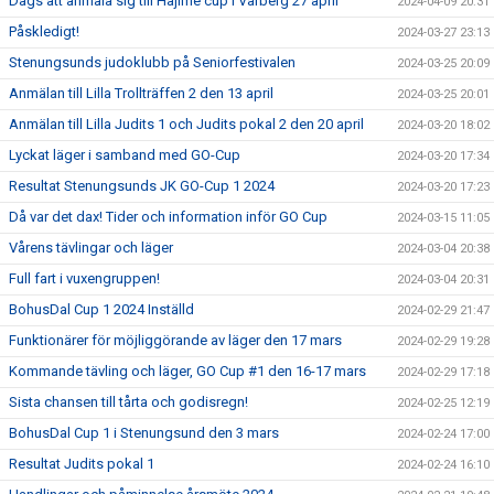
Dags att anmäla sig till Hajime cup i Varberg 27 april
2024-04-09 20:31
Påskledigt!
2024-03-27 23:13
Stenungsunds judoklubb på Seniorfestivalen
2024-03-25 20:09
Anmälan till Lilla Trollträffen 2 den 13 april
2024-03-25 20:01
Anmälan till Lilla Judits 1 och Judits pokal 2 den 20 april
2024-03-20 18:02
Lyckat läger i samband med GO-Cup
2024-03-20 17:34
Resultat Stenungsunds JK GO-Cup 1 2024
2024-03-20 17:23
Då var det dax! Tider och information inför GO Cup
2024-03-15 11:05
Vårens tävlingar och läger
2024-03-04 20:38
Full fart i vuxengruppen!
2024-03-04 20:31
BohusDal Cup 1 2024 Inställd
2024-02-29 21:47
Funktionärer för möjliggörande av läger den 17 mars
2024-02-29 19:28
Kommande tävling och läger, GO Cup #1 den 16-17 mars
2024-02-29 17:18
Sista chansen till tårta och godisregn!
2024-02-25 12:19
BohusDal Cup 1 i Stenungsund den 3 mars
2024-02-24 17:00
Resultat Judits pokal 1
2024-02-24 16:10