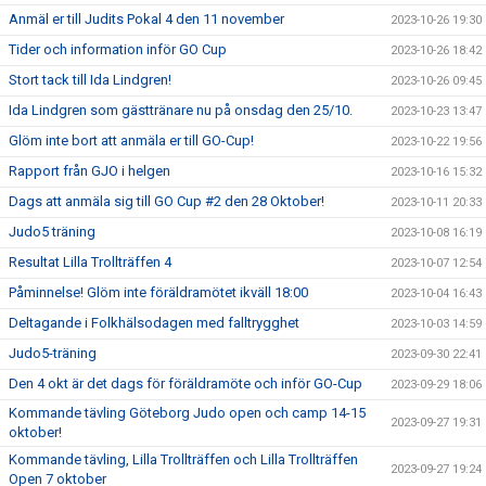
Anmäl er till Judits Pokal 4 den 11 november
2023-10-26 19:30
Tider och information inför GO Cup
2023-10-26 18:42
Stort tack till Ida Lindgren!
2023-10-26 09:45
Ida Lindgren som gästtränare nu på onsdag den 25/10.
2023-10-23 13:47
Glöm inte bort att anmäla er till GO-Cup!
2023-10-22 19:56
Rapport från GJO i helgen
2023-10-16 15:32
Dags att anmäla sig till GO Cup #2 den 28 Oktober!
2023-10-11 20:33
Judo5 träning
2023-10-08 16:19
Resultat Lilla Trollträffen 4
2023-10-07 12:54
Påminnelse! Glöm inte föräldramötet ikväll 18:00
2023-10-04 16:43
Deltagande i Folkhälsodagen med falltrygghet
2023-10-03 14:59
Judo5-träning
2023-09-30 22:41
Den 4 okt är det dags för föräldramöte och inför GO-Cup
2023-09-29 18:06
Kommande tävling Göteborg Judo open och camp 14-15
2023-09-27 19:31
oktober!
Kommande tävling, Lilla Trollträffen och Lilla Trollträffen
2023-09-27 19:24
Open 7 oktober