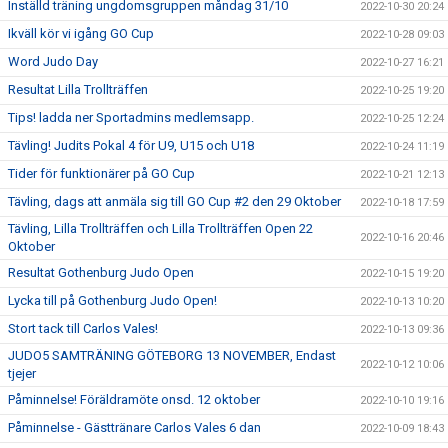
Inställd träning ungdomsgruppen måndag 31/10
2022-10-30 20:24
Ikväll kör vi igång GO Cup
2022-10-28 09:03
Word Judo Day
2022-10-27 16:21
Resultat Lilla Trollträffen
2022-10-25 19:20
Tips! ladda ner Sportadmins medlemsapp.
2022-10-25 12:24
Tävling! Judits Pokal 4 för U9, U15 och U18
2022-10-24 11:19
Tider för funktionärer på GO Cup
2022-10-21 12:13
Tävling, dags att anmäla sig till GO Cup #2 den 29 Oktober
2022-10-18 17:59
Tävling, Lilla Trollträffen och Lilla Trollträffen Open 22
2022-10-16 20:46
Oktober
Resultat Gothenburg Judo Open
2022-10-15 19:20
Lycka till på Gothenburg Judo Open!
2022-10-13 10:20
Stort tack till Carlos Vales!
2022-10-13 09:36
JUDO5 SAMTRÄNING GÖTEBORG 13 NOVEMBER, Endast
2022-10-12 10:06
tjejer
Påminnelse! Föräldramöte onsd. 12 oktober
2022-10-10 19:16
Påminnelse - Gästtränare Carlos Vales 6 dan
2022-10-09 18:43