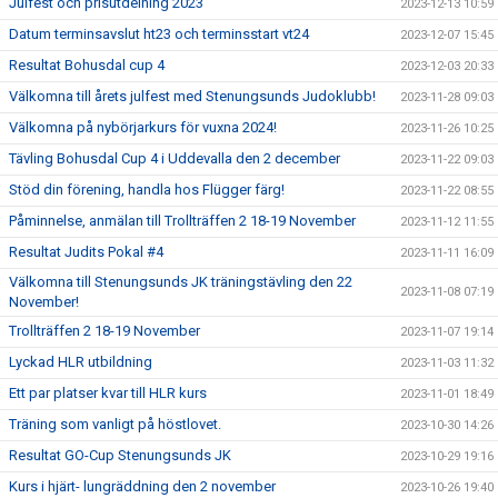
Julfest och prisutdelning 2023
2023-12-13 10:59
Datum terminsavslut ht23 och terminsstart vt24
2023-12-07 15:45
Resultat Bohusdal cup 4
2023-12-03 20:33
Välkomna till årets julfest med Stenungsunds Judoklubb!
2023-11-28 09:03
Välkomna på nybörjarkurs för vuxna 2024!
2023-11-26 10:25
Tävling Bohusdal Cup 4 i Uddevalla den 2 december
2023-11-22 09:03
Stöd din förening, handla hos Flügger färg!
2023-11-22 08:55
Påminnelse, anmälan till Trollträffen 2 18-19 November
2023-11-12 11:55
Resultat Judits Pokal #4
2023-11-11 16:09
Välkomna till Stenungsunds JK träningstävling den 22
2023-11-08 07:19
November!
Trollträffen 2 18-19 November
2023-11-07 19:14
Lyckad HLR utbildning
2023-11-03 11:32
Ett par platser kvar till HLR kurs
2023-11-01 18:49
Träning som vanligt på höstlovet.
2023-10-30 14:26
Resultat GO-Cup Stenungsunds JK
2023-10-29 19:16
Kurs i hjärt- lungräddning den 2 november
2023-10-26 19:40