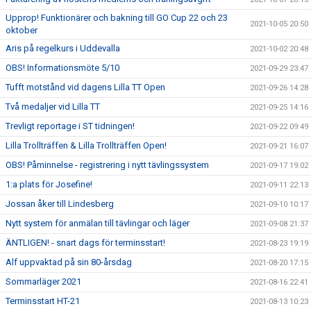
Upprop! Funktionärer och bakning till GO Cup 22 och 23
2021-10-05 20:50
oktober
Aris på regelkurs i Uddevalla
2021-10-02 20:48
OBS! Informationsmöte 5/10
2021-09-29 23:47
Tufft motstånd vid dagens Lilla TT Open
2021-09-26 14:28
Två medaljer vid Lilla TT
2021-09-25 14:16
Trevligt reportage i ST tidningen!
2021-09-22 09:49
Lilla Trollträffen & Lilla Trollträffen Open!
2021-09-21 16:07
OBS! Påminnelse - registrering i nytt tävlingssystem
2021-09-17 19:02
1:a plats för Josefine!
2021-09-11 22:13
Jossan åker till Lindesberg
2021-09-10 10:17
Nytt system för anmälan till tävlingar och läger
2021-09-08 21:37
ÄNTLIGEN! - snart dags för terminsstart!
2021-08-23 19:19
Alf uppvaktad på sin 80-årsdag
2021-08-20 17:15
Sommarläger 2021
2021-08-16 22:41
Terminsstart HT-21
2021-08-13 10:23