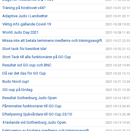
Träning på höstlovet v44?
2021-10-31 22:13
Adaptive Judo i Landvetter
2021-10-31 20:11
Viktig info gällande Covid-19
2021-10-28 19:02
World Judo Day 2021
2021-10-28 11:45
Missa inte att betala terminens medlems och träningsavgift
2021-10-27 22:53
Stort tack för besöket Ida!
2021-10-25 21:12
Stort Tack till alla funktionärer på GO Cup
2021-10-24 12:42
Resultat vid GO-cup och BNC
2021-10-23 19:49
Då var det dax för GO Cup
2021-10-22 15:12
Budo Nord cup!
2021-10-21 13:24
GO-cup på lördag
2021-10-21 12:30
Resultat Gothenburg Judo Open
2021-10-16 18:57
Påminnelse funktionärer till GO Cup
2021-10-13 20:49
Efterlysning Sjukvårdare till GO Cup 23/10
2021-10-13 20:28
4 tävlande vid Gothenburg Judo Open.
2021-10-13 19:55
Fakturering av höstens medlems och träningsavgift
2021-10-07 20:13