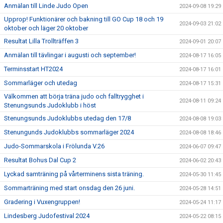
Anmälan till Linde Judo Open
2024-09-08 19:29
Upprop! Funktionärer och bakning till GO Cup 18 och 19
2024-09-03 21:02
oktober och läger 20 oktober
Resultat Lilla Trollträffen 3
2024-09-01 20:07
Anmälan till tävlingar i augusti och september!
2024-08-17 16:05
Terminsstart HT2024
2024-08-17 16:01
Sommarläger och utedag
2024-08-17 15:31
Välkommen att börja träna judo och falltrygghet i
2024-08-11 09:24
Stenungsunds Judoklubb i höst
Stenungsunds Judoklubbs utedag den 17/8
2024-08-08 19:03
Stenungunds Judoklubbs sommarläger 2024
2024-08-08 18:46
Judo-Sommarskola i Frölunda V.26
2024-06-07 09:47
Resultat Bohus Dal Cup 2
2024-06-02 20:43
Lyckad samträning på vårterminens sista träning.
2024-05-30 11:45
Sommarträning med start onsdag den 26 juni.
2024-05-28 14:51
Gradering i Vuxengruppen!
2024-05-24 11:17
Lindesberg Judofestival 2024
2024-05-22 08:15