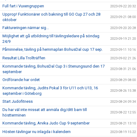
Full fart i Vuxengruppen
2023-09-22 20:32
Upprop! Funktionärer och bakning till GO Cup 27 och 28
2023-09-21 08:00
oktober
Faktureringen närmar sig...
2023-09-20 20:28
Möjlighet att gå utbildning till tävlingsledare på söndag
2023-09-19 21:20
24/9
Påminnelse, tävling på hemmaplan BohusDal cup 17 sep.
2023-09-11 10:16
Resultat Lilla Trollträffen
2023-09-02 21:26
Kommande tävling, BohusDal Cup 3 i Stenungsund den 17
2023-08-31 21:06
september
Ordförande har ordet
2023-08-29 08:00
Kommande tävling, Judits Pokal 3 för U11 och U13, 16
2023-08-26 15:38
september i Göteborg
Start Judofitness
2023-08-24 09:34
Du har väl inte missat att anmäla dig/ditt barn till
2023-08-22 12:55
höstterminen
Kommande tävling, Arvika Judo Cup 9 september
2023-08-21 13:10
Hösten tävlingar nu inlagda i kalendern
2023-08-19 15:22