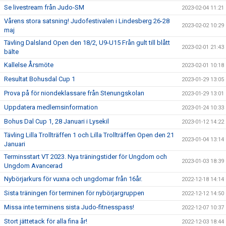
Se livestream från Judo-SM
2023-02-04 11:21
Vårens stora satsning! Judofestivalen i Lindesberg 26-28
2023-02-02 10:29
maj
Tävling Dalsland Open den 18/2, U9-U15 Från gult till blått
2023-02-01 21:43
bälte
Kallelse Årsmöte
2023-02-01 10:18
Resultat Bohusdal Cup 1
2023-01-29 13:05
Prova på för niondeklassare från Stenungskolan
2023-01-29 13:01
Uppdatera medlemsinformation
2023-01-24 10:33
Bohus Dal Cup 1, 28 Januari i Lysekil
2023-01-12 14:22
Tävling Lilla Trollträffen 1 och Lilla Trollträffen Open den 21
2023-01-04 13:14
Januari
Terminsstart VT 2023. Nya träningstider för Ungdom och
2023-01-03 18:39
Ungdom Avancerad
Nybörjarkurs för vuxna och ungdomar från 16år.
2022-12-18 14:14
Sista träningen för terminen för nybörjargruppen
2022-12-12 14:50
Missa inte terminens sista Judo-fitnesspass!
2022-12-07 10:37
Stort jättetack för alla fina år!
2022-12-03 18:44