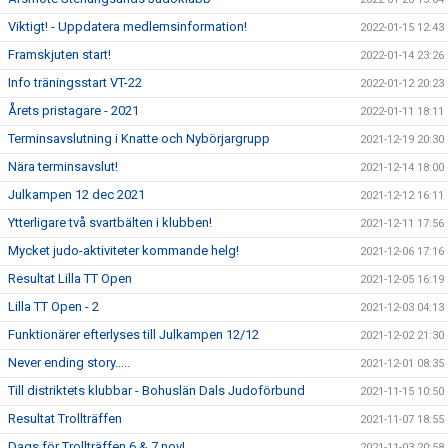
Viktigt! - Uppdatera medlemsinformation!
2022-01-15 12:43
Framskjuten start!
2022-01-14 23:26
Info träningsstart VT-22
2022-01-12 20:23
Årets pristagare - 2021
2022-01-11 18:11
Terminsavslutning i Knatte och Nybörjargrupp
2021-12-19 20:30
Nära terminsavslut!
2021-12-14 18:00
Julkampen 12 dec 2021
2021-12-12 16:11
Ytterligare två svartbälten i klubben!
2021-12-11 17:56
Mycket judo-aktiviteter kommande helg!
2021-12-06 17:16
Resultat Lilla TT Open
2021-12-05 16:19
Lilla TT Open - 2
2021-12-03 04:13
Funktionärer efterlyses till Julkampen 12/12
2021-12-02 21:30
Never ending story.....
2021-12-01 08:35
Till distriktets klubbar - Bohuslän Dals Judoförbund
2021-11-15 10:50
Resultat Trollträffen
2021-11-07 18:55
Dags för Trollträffen 6 & 7 nov!
2021-11-03 20:58