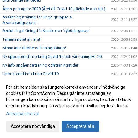
Ordförande har ordet!
2020-12-22 20:36
Årets pristagare 2020 (Året då Covid-19 gäckade oss alla)
2020-12-11 18:01
Avslutningsträning för Ungd.gruppen &
2020-12-11 15:27
Avanceradgruppen.
Avslutningsträning för Knatte och Nybörjargrupp!
2020-12-06 19:11
Terminsslutet är nära!
2020-12-05 10:55
Missa inte klubbens Träningsbingo!
2020-12-01 21:48
Ny uppdaterad info kring Covid-19 och vår träning HT-20!
2020-11-24 21:02
Ny info angående träning och träningstider!
2020-11-03 17:20
Uppdaterad info kring Covid-19
2020-10-31 12:32
Beslut om skärpta allmänna råd!
2020-10-29 15:45
För att hemsidan ska fungera korrekt använder vi nödvändiga
Träning på Höstlovet?
2020-10-25 22:09
cookies från SportAdmin. Dessa går inte att stänga av.
Föreningen kan också använda frivilliga cookies, t.ex. för statistik
Resultat Bohus-dal Cup
2020-10-04 13:30
eller marknadsföring. Du väljer själv om du vill acceptera dessa.
Resultat Kroppefjällskampen
2020-09-27 18:24
Anpassa dina val
Kroppefjällskampen, sönd. 27/9
2020-09-25 13:05
Inställd träning Knatte och Nybörjare!
Acceptera nödvändiga
Acceptera alla
2020-09-23 22:19
Kenny Kling på besök i Katagruppen!
2020-09-23 09:55