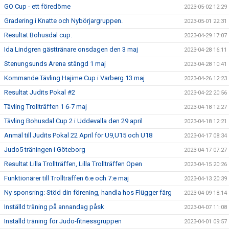
GO Cup - ett föredöme
2023-05-02 12:29
Gradering i Knatte och Nybörjargruppen.
2023-05-01 22:31
Resultat Bohusdal cup.
2023-04-29 17:07
Ida Lindgren gästtränare onsdagen den 3 maj
2023-04-28 16:11
Stenungsunds Arena stängd 1 maj
2023-04-28 10:41
Kommande Tävling Hajime Cup i Varberg 13 maj
2023-04-26 12:23
Resultat Judits Pokal #2
2023-04-22 20:56
Tävling Trollträffen 1 6-7 maj
2023-04-18 12:27
Tävling Bohusdal Cup 2 i Uddevalla den 29 april
2023-04-18 12:21
Anmäl till Judits Pokal 22 April för U9,U15 och U18
2023-04-17 08:34
Judo5 träningen i Göteborg
2023-04-17 07:27
Resultat Lilla Trollträffen, Lilla Trollträffen Open
2023-04-15 20:26
Funktionärer till Trollträffen 6:e och 7:e maj
2023-04-13 20:39
Ny sponsring: Stöd din förening, handla hos Flügger färg
2023-04-09 18:14
Inställd träning på annandag påsk
2023-04-07 11:08
Inställd träning för Judo-fitnessgruppen
2023-04-01 09:57