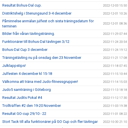
Resultat Bohus-Dal cup.
2022-12-03 15:50
Distriktshelg i Stenungsund 3-4 december
2022-12-01 10:26
Påminnelse anmälan julfest och sista träningsdatum för
2022-12-01 08:36
terminen
Bilder från våran tävlingsträning.
2022-11-29 07:44
Funktionärer till Bohus-Dal tävlingen 3/12
2022-11-24 20:54
Bohus-Dal Cup 3 december
2022-11-24 19:12
Träningstävling nu på onsdag den 23 November
2022-11-21 17:08
Julklappstips!
2022-11-18 07:45
Julfesten 4 december kl 15-18
2022-11-15 10:44
Välkomna att träna med Judo-fitnessgruppen!
2022-11-14 15:03
Judo5 samträning i Göteborg
2022-11-13 18:18
Resultat Judits Pokal #4
2022-11-12 17:30
Trollträffen #2 den 19-20 November
2022-11-03 19:38
Resultat GO-cup 29/10 - 22
2022-11-01 08:22
Stort Tack till alla funktionärer på GO Cup och fler tävlingar
2022-10-30 21:10