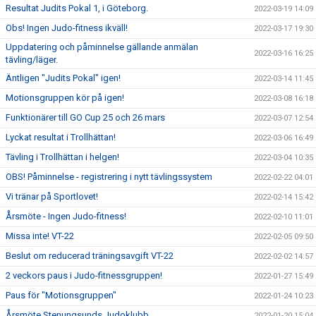
Resultat Judits Pokal 1, i Göteborg.
2022-03-19 14:09
Obs! Ingen Judo-fitness ikväll!
2022-03-17 19:30
Uppdatering och påminnelse gällande anmälan
2022-03-16 16:25
tävling/läger.
Äntligen "Judits Pokal" igen!
2022-03-14 11:45
Motionsgruppen kör på igen!
2022-03-08 16:18
Funktionärer till GO Cup 25 och 26 mars
2022-03-07 12:54
Lyckat resultat i Trollhättan!
2022-03-06 16:49
Tävling i Trollhättan i helgen!
2022-03-04 10:35
OBS! Påminnelse - registrering i nytt tävlingssystem
2022-02-22 04:01
Vi tränar på Sportlovet!
2022-02-14 15:42
Årsmöte - Ingen Judo-fitness!
2022-02-10 11:01
Missa inte! VT-22
2022-02-05 09:50
Beslut om reducerad träningsavgift VT-22
2022-02-02 14:57
2 veckors paus i Judo-fitnessgruppen!
2022-01-27 15:49
Paus för "Motionsgruppen"
2022-01-24 10:23
Årsmöte Stenungsunds Judoklubb
2022-01-20 15:04