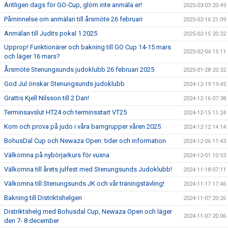
Äntligen dags för GO-Cup, glöm inte anmäla er!
2025-03-03 20:49
Påminnelse om anmälan till årsmöte 26 februari
2025-02-16 21:09
Anmälan till Judits pokal 1 2025
2025-02-15 20:32
Upprop! Funktionärer och bakning till GO Cup 14-15 mars
2025-02-04 15:11
och läger 16 mars?
Årsmöte Stenungsunds judoklubb 26 februari 2025
2025-01-28 20:32
God Jul önskar Stenungsunds judoklubb
2024-12-19 19:45
Grattis Kjell Nilsson till 2 Dan!
2024-12-16 07:38
Terminsavslut HT24 och terminsstart VT25
2024-12-15 11:24
Kom och prova på judo i våra barngrupper våren 2025
2024-12-12 14:14
BohusDal Cup och Newaza Open: tider och information
2024-12-06 11:43
Välkomna på nybörjarkurs för vuxna
2024-12-01 10:53
Välkomna till årets julfest med Stenungsunds Judoklubb!
2024-11-18 07:11
Välkomna till Stenungsunds JK och vår träningstävling!
2024-11-17 17:46
Bakning till Distriktshelgen
2024-11-07 20:26
Distriktshelg med Bohusdal Cup, Newaza Open och läger
2024-11-07 20:06
den 7- 8 december