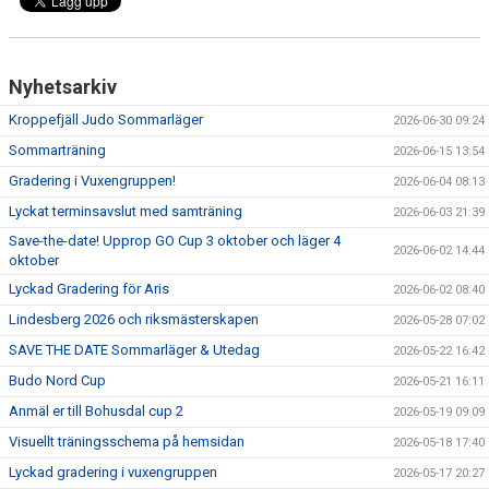
Nyhetsarkiv
Kroppefjäll Judo Sommarläger
2026-06-30 09:24
Sommarträning
2026-06-15 13:54
Gradering i Vuxengruppen!
2026-06-04 08:13
Lyckat terminsavslut med samträning
2026-06-03 21:39
Save-the-date! Upprop GO Cup 3 oktober och läger 4
2026-06-02 14:44
oktober
Lyckad Gradering för Aris
2026-06-02 08:40
Lindesberg 2026 och riksmästerskapen
2026-05-28 07:02
SAVE THE DATE Sommarläger & Utedag
2026-05-22 16:42
Budo Nord Cup
2026-05-21 16:11
Anmäl er till Bohusdal cup 2
2026-05-19 09:09
Visuellt träningsschema på hemsidan
2026-05-18 17:40
Lyckad gradering i vuxengruppen
2026-05-17 20:27