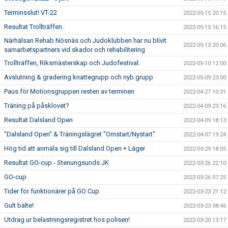
Terminsslut! VT-22
2022-05-15 20:15
Resultat Trollträffen.
2022-05-15 16:15
Närhälsan Rehab Nösnäs och Judoklubben har nu blivit
2022-05-13 20:06
samarbetspartners vid skador och rehabilitering
Trollträffen, Riksmästerskap och Judofestival.
2022-05-10 12:00
Avslutning & gradering knattegrupp och nyb.grupp
2022-05-09 23:00
Paus för Motionsgruppen resten av terminen
2022-04-27 10:31
Träning på påsklovet?
2022-04-09 23:16
Resultat Dalsland Open
2022-04-09 18:13
"Dalsland Open" & Träningslägret "Omstart/Nystart"
2022-04-07 19:24
Hög tid att anmäla sig till Dalsland Open + Läger
2022-03-29 18:05
Resultat GO-cup - Stenungsunds JK
2022-03-26 22:10
GO-cup
2022-03-26 07:25
Tider för funktionärer på GO Cup
2022-03-23 21:12
Gult bälte!
2022-03-23 08:46
Utdrag ur belastningsregistret hos polisen!
2022-03-20 13:17