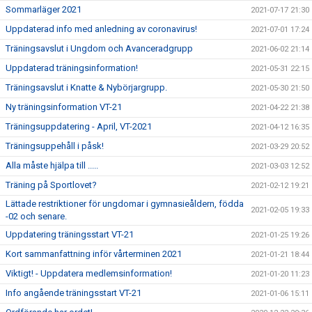
Sommarläger 2021
2021-07-17 21:30
Uppdaterad info med anledning av coronavirus!
2021-07-01 17:24
Träningsavslut i Ungdom och Avanceradgrupp
2021-06-02 21:14
Uppdaterad träningsinformation!
2021-05-31 22:15
Träningsavslut i Knatte & Nybörjargrupp.
2021-05-30 21:50
Ny träningsinformation VT-21
2021-04-22 21:38
Träningsuppdatering - April, VT-2021
2021-04-12 16:35
Träningsuppehåll i påsk!
2021-03-29 20:52
Alla måste hjälpa till .....
2021-03-03 12:52
Träning på Sportlovet?
2021-02-12 19:21
Lättade restriktioner för ungdomar i gymnasieåldern, födda
2021-02-05 19:33
-02 och senare.
Uppdatering träningsstart VT-21
2021-01-25 19:26
Kort sammanfattning inför vårterminen 2021
2021-01-21 18:44
Viktigt! - Uppdatera medlemsinformation!
2021-01-20 11:23
Info angående träningsstart VT-21
2021-01-06 15:11