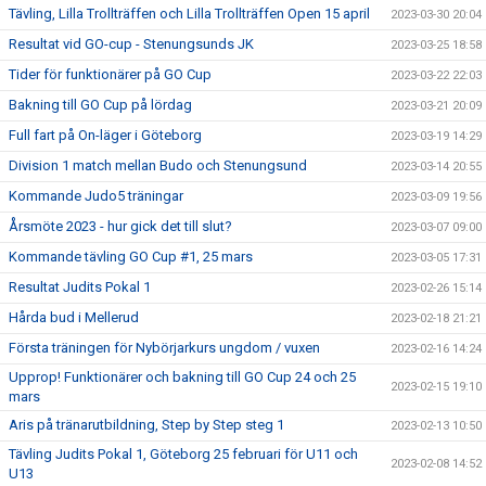
Tävling, Lilla Trollträffen och Lilla Trollträffen Open 15 april
2023-03-30 20:04
Resultat vid GO-cup - Stenungsunds JK
2023-03-25 18:58
Tider för funktionärer på GO Cup
2023-03-22 22:03
Bakning till GO Cup på lördag
2023-03-21 20:09
Full fart på On-läger i Göteborg
2023-03-19 14:29
Division 1 match mellan Budo och Stenungsund
2023-03-14 20:55
Kommande Judo5 träningar
2023-03-09 19:56
Årsmöte 2023 - hur gick det till slut?
2023-03-07 09:00
Kommande tävling GO Cup #1, 25 mars
2023-03-05 17:31
Resultat Judits Pokal 1
2023-02-26 15:14
Hårda bud i Mellerud
2023-02-18 21:21
Första träningen för Nybörjarkurs ungdom / vuxen
2023-02-16 14:24
Upprop! Funktionärer och bakning till GO Cup 24 och 25
2023-02-15 19:10
mars
Aris på tränarutbildning, Step by Step steg 1
2023-02-13 10:50
Tävling Judits Pokal 1, Göteborg 25 februari för U11 och
2023-02-08 14:52
U13