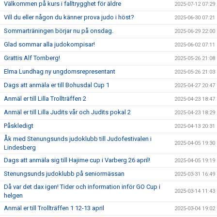
Välkommen på kurs i falltrygghet för äldre
2025-07-12 07:29
Vill du eller någon du känner prova judo i höst?
2025-06-30 07:21
Sommarträningen börjar nu på onsdag.
2025-06-29 22:00
Glad sommar alla judokompisar!
2025-06-02 07:11
Grattis Alf Tornberg!
2025-05-26 21:08
Elma Lundhag ny ungdomsrepresentant
2025-05-26 21:03
Dags att anmäla er till Bohusdal Cup 1
2025-04-27 20:47
Anmäl er till Lilla Trollträffen 2
2025-04-23 18:47
Anmäl er till Lilla Judits vår och Judits pokal 2
2025-04-23 18:29
Påskledigt
2025-04-13 20:31
Åk med Stenungsunds judoklubb till Judofestivalen i
2025-04-05 19:30
Lindesberg
Dags att anmäla sig till Hajime cup i Varberg 26 april!
2025-04-05 19:19
Stenungsunds judoklubb på seniormässan
2025-03-31 16:49
Då var det dax igen! Tider och information inför GO Cup i
2025-03-14 11:43
helgen
Anmäl er till Trollträffen 1 12-13 april
2025-03-04 19:02