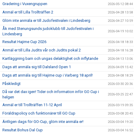
Gradering i Vuxengruppen
2026-05-12 08:44
Anmäl er till Lilla Trollträffen 2
2026-04-28 13:58
Glöm inte anmäla er till Judofestivalen i Lindesberg
2026-04-27 10:59
Åk med Stenungsunds judoklubb till Judofestivalen i
2026-04-19 10:02
Lindesberg
Resultat Hajime Cup 2026
2026-04-18 18:33
Anmäl er till Lilla Judits vår och Judits pokal 2
2026-04-18 16:28
Kartläggning barn och ungas delaktighet och inflytande
2026-04-13 13:06
Dags att anmäla sig till Dalsland Open 1
2026-04-09 15:42
Dags att anmäla sig till Hajime cup i Varberg 18 april!
2026-04-08 18:29
Påskledigt
2026-03-30 20:36
Då var det dax igen! Tider och information inför GO Cup i
2026-03-25 22:47
helgen
Anmäl er till Trollträffen 11-12 April
2026-03-19 09:35
Föräldrapolicy och funktionärer till GO Cup
2026-03-08 20:45
Äntligen dags för GO-Cup, glöm inte anmäla er!
2026-03-04 19:20
Resultat Bohus Dal Cup
2026-03-04 16:52