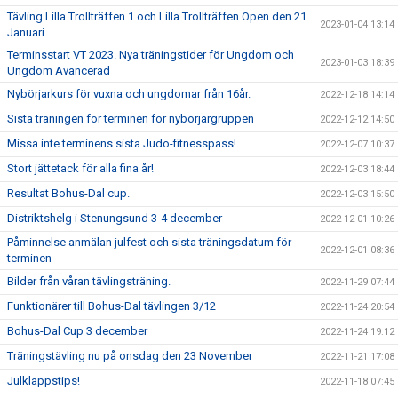
Tävling Lilla Trollträffen 1 och Lilla Trollträffen Open den 21
2023-01-04 13:14
Januari
Terminsstart VT 2023. Nya träningstider för Ungdom och
2023-01-03 18:39
Ungdom Avancerad
Nybörjarkurs för vuxna och ungdomar från 16år.
2022-12-18 14:14
Sista träningen för terminen för nybörjargruppen
2022-12-12 14:50
Missa inte terminens sista Judo-fitnesspass!
2022-12-07 10:37
Stort jättetack för alla fina år!
2022-12-03 18:44
Resultat Bohus-Dal cup.
2022-12-03 15:50
Distriktshelg i Stenungsund 3-4 december
2022-12-01 10:26
Påminnelse anmälan julfest och sista träningsdatum för
2022-12-01 08:36
terminen
Bilder från våran tävlingsträning.
2022-11-29 07:44
Funktionärer till Bohus-Dal tävlingen 3/12
2022-11-24 20:54
Bohus-Dal Cup 3 december
2022-11-24 19:12
Träningstävling nu på onsdag den 23 November
2022-11-21 17:08
Julklappstips!
2022-11-18 07:45