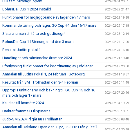
Full fart i vuxengruppen!
2024-03-04 20:31
BohusDal Cup 1 2024 Inställd
2024-02-29 21:47
Funktionärer för möjliggörande av läger den 17 mars
2024-02-29 19:28
Kommande tävling och läger, GO Cup #1 den 16-17 mars
2024-02-29 17:18
Sista chansen till tårta och godisregn!
2024-02-25 12:19
BohusDal Cup 1 i Stenungsund den 3 mars
2024-02-24 17:00
Resultat Judits pokal 1
2024-02-24 16:10
Handlingar och påminnelse årsmöte 2024
2024-02-21 19:48
Efterlysning funktionärer för koordinering av judoläger
2024-02-19 20:30
Anmälan till Judits Pokal 1, 24 februari i Göteborg
2024-02-11 18:57
Resultat från SM i Trollhättan den 3-4 Februari
2024-02-10 11:48
Upprop! Funktionärer och bakning till GO Cup 15 och 16
2024-02-07 20:46
mars och läger 17 mars
Kallelse till årsmöte 2024
2024-02-04 19:29
Dräkter framme i Filippinerna
2024-02-03 13:31
Judo-SM 2024 Pågår nu i Trollhättan
2024-02-03 08:48
Anmälan till Dalsland Open den 10/2, U9-U15 Från gult till
2024-01-24 20:38