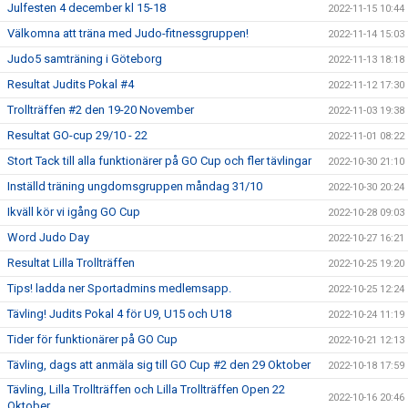
Julfesten 4 december kl 15-18
2022-11-15 10:44
Välkomna att träna med Judo-fitnessgruppen!
2022-11-14 15:03
Judo5 samträning i Göteborg
2022-11-13 18:18
Resultat Judits Pokal #4
2022-11-12 17:30
Trollträffen #2 den 19-20 November
2022-11-03 19:38
Resultat GO-cup 29/10 - 22
2022-11-01 08:22
Stort Tack till alla funktionärer på GO Cup och fler tävlingar
2022-10-30 21:10
Inställd träning ungdomsgruppen måndag 31/10
2022-10-30 20:24
Ikväll kör vi igång GO Cup
2022-10-28 09:03
Word Judo Day
2022-10-27 16:21
Resultat Lilla Trollträffen
2022-10-25 19:20
Tips! ladda ner Sportadmins medlemsapp.
2022-10-25 12:24
Tävling! Judits Pokal 4 för U9, U15 och U18
2022-10-24 11:19
Tider för funktionärer på GO Cup
2022-10-21 12:13
Tävling, dags att anmäla sig till GO Cup #2 den 29 Oktober
2022-10-18 17:59
Tävling, Lilla Trollträffen och Lilla Trollträffen Open 22
2022-10-16 20:46
Oktober