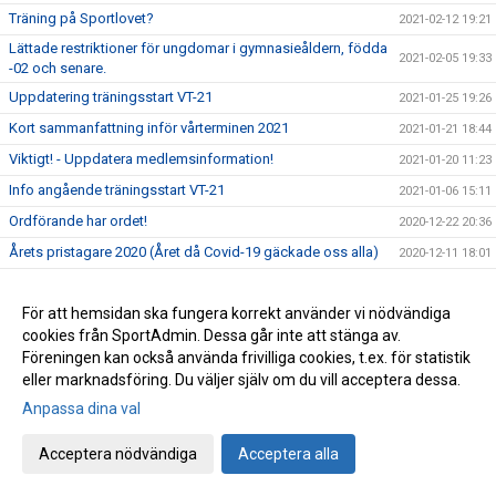
Träning på Sportlovet?
2021-02-12 19:21
Lättade restriktioner för ungdomar i gymnasieåldern, födda
2021-02-05 19:33
-02 och senare.
Uppdatering träningsstart VT-21
2021-01-25 19:26
Kort sammanfattning inför vårterminen 2021
2021-01-21 18:44
Viktigt! - Uppdatera medlemsinformation!
2021-01-20 11:23
Info angående träningsstart VT-21
2021-01-06 15:11
Ordförande har ordet!
2020-12-22 20:36
Årets pristagare 2020 (Året då Covid-19 gäckade oss alla)
2020-12-11 18:01
Avslutningsträning för Ungd.gruppen &
2020-12-11 15:27
Avanceradgruppen.
För att hemsidan ska fungera korrekt använder vi nödvändiga
Avslutningsträning för Knatte och Nybörjargrupp!
2020-12-06 19:11
cookies från SportAdmin. Dessa går inte att stänga av.
Föreningen kan också använda frivilliga cookies, t.ex. för statistik
Terminsslutet är nära!
2020-12-05 10:55
eller marknadsföring. Du väljer själv om du vill acceptera dessa.
Missa inte klubbens Träningsbingo!
2020-12-01 21:48
Anpassa dina val
Ny uppdaterad info kring Covid-19 och vår träning HT-20!
2020-11-24 21:02
Acceptera nödvändiga
Acceptera alla
Ny info angående träning och träningstider!
2020-11-03 17:20
Uppdaterad info kring Covid-19
2020-10-31 12:32