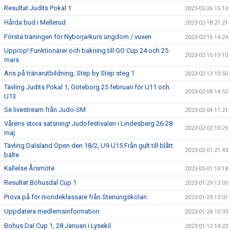
Resultat Judits Pokal 1
2023-02-26 15:14
Hårda bud i Mellerud
2023-02-18 21:21
Första träningen för Nybörjarkurs ungdom / vuxen
2023-02-16 14:24
Upprop! Funktionärer och bakning till GO Cup 24 och 25
2023-02-15 19:10
mars
Aris på tränarutbildning, Step by Step steg 1
2023-02-13 10:50
Tävling Judits Pokal 1, Göteborg 25 februari för U11 och
2023-02-08 14:52
U13
Se livestream från Judo-SM
2023-02-04 11:21
Vårens stora satsning! Judofestivalen i Lindesberg 26-28
2023-02-02 10:29
maj
Tävling Dalsland Open den 18/2, U9-U15 Från gult till blått
2023-02-01 21:43
bälte
Kallelse Årsmöte
2023-02-01 10:18
Resultat Bohusdal Cup 1
2023-01-29 13:05
Prova på för niondeklassare från Stenungskolan
2023-01-29 13:01
Uppdatera medlemsinformation
2023-01-24 10:33
Bohus Dal Cup 1, 28 Januari i Lysekil
2023-01-12 14:22