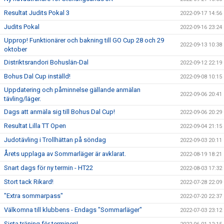
Resultat Judits Pokal 3
2022-09-17 14:56
Judits Pokal
2022-09-16 23:24
Upprop! Funktionärer och bakning till GO Cup 28 och 29
2022-09-13 10:38
oktober
Distriktsrandori Bohuslän-Dal
2022-09-12 22:19
Bohus Dal Cup inställd!
2022-09-08 10:15
Uppdatering och påminnelse gällande anmälan
2022-09-06 20:41
tävling/läger.
Dags att anmäla sig till Bohus Dal Cup!
2022-09-06 20:29
Resultat Lilla TT Open
2022-09-04 21:15
Judotävling i Trollhättan på söndag
2022-09-03 20:11
Årets upplaga av Sommarläger är avklarat.
2022-08-19 18:21
Snart dags för ny termin - HT22
2022-08-03 17:32
Stort tack Rikard!
2022-07-28 22:09
"Extra sommarpass"
2022-07-20 22:37
Välkomna till klubbens - Endags "Sommarläger"
2022-07-03 23:12
Sista träning för terminen!