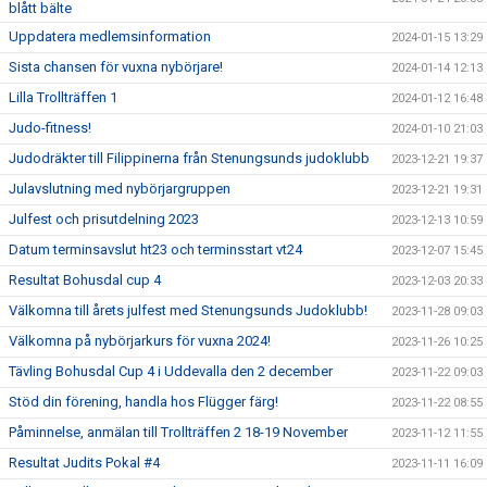
blått bälte
Uppdatera medlemsinformation
2024-01-15 13:29
Sista chansen för vuxna nybörjare!
2024-01-14 12:13
Lilla Trollträffen 1
2024-01-12 16:48
Judo-fitness!
2024-01-10 21:03
Judodräkter till Filippinerna från Stenungsunds judoklubb
2023-12-21 19:37
Julavslutning med nybörjargruppen
2023-12-21 19:31
Julfest och prisutdelning 2023
2023-12-13 10:59
Datum terminsavslut ht23 och terminsstart vt24
2023-12-07 15:45
Resultat Bohusdal cup 4
2023-12-03 20:33
Välkomna till årets julfest med Stenungsunds Judoklubb!
2023-11-28 09:03
Välkomna på nybörjarkurs för vuxna 2024!
2023-11-26 10:25
Tävling Bohusdal Cup 4 i Uddevalla den 2 december
2023-11-22 09:03
Stöd din förening, handla hos Flügger färg!
2023-11-22 08:55
Påminnelse, anmälan till Trollträffen 2 18-19 November
2023-11-12 11:55
Resultat Judits Pokal #4
2023-11-11 16:09