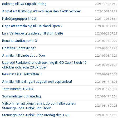
Bakning till GO Cup på lördag
2024-10-13 19:46
Anmäl er till GO-Cup #2 och läger den 19-20 oktober
2024-10-07 17:29
Nybörjargrupper i höst
2024-10-01 08:31
Dags att anmäla sig till Dalsland Open 2
2024-09-30 21:11
Lars Vahlenberg graderad till Brunt bälte
2024-09-23 07:23
Resultat Judits pokal 3
2024-09-16 10:00
Höstens judotävlingar
2024-09-08 19:43
Anmälan till Linde Judo Open
2024-09-08 19:29
Upprop! Funktionärer och bakning till GO Cup 18 och 19
2024-09-03 21:02
oktober och läger 20 oktober
Resultat Lilla Trollträffen 3
2024-09-01 20:07
Anmälan till tävlingar i augusti och september!
2024-08-17 16:05
Terminsstart HT2024
2024-08-17 16:01
Sommarläger och utedag
2024-08-17 15:31
Välkommen att börja träna judo och falltrygghet i
2024-08-11 09:24
Stenungsunds Judoklubb i höst
Stenungsunds Judoklubbs utedag den 17/8
2024-08-08 19:03