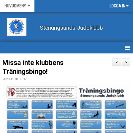
HUVUDMENY
LOGGA IN
Stenungsunds Judoklubb
HEM
Missa inte klubbens
<
>
Träningsbingo!
FÖRBUNDSNYHETER
2020-12-01 21:48
BILDER
BÖRJA TRÄNA JUDO
BLI MEDLEM
VECKOSCHEMA