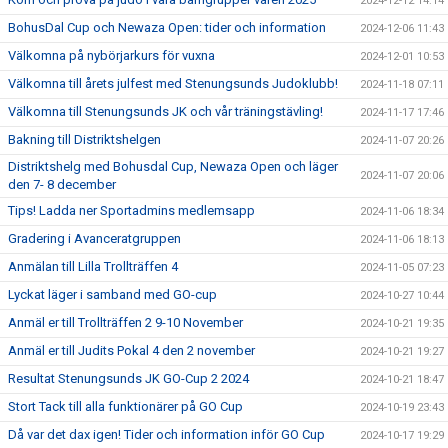
2024-12-12 14:14
BohusDal Cup och Newaza Open: tider och information
2024-12-06 11:43
Välkomna på nybörjarkurs för vuxna
2024-12-01 10:53
Välkomna till årets julfest med Stenungsunds Judoklubb!
2024-11-18 07:11
Välkomna till Stenungsunds JK och vår träningstävling!
2024-11-17 17:46
Bakning till Distriktshelgen
2024-11-07 20:26
Distriktshelg med Bohusdal Cup, Newaza Open och läger
2024-11-07 20:06
den 7- 8 december
Tips! Ladda ner Sportadmins medlemsapp
2024-11-06 18:34
Gradering i Avanceratgruppen
2024-11-06 18:13
Anmälan till Lilla Trollträffen 4
2024-11-05 07:23
Lyckat läger i samband med GO-cup
2024-10-27 10:44
Anmäl er till Trollträffen 2 9-10 November
2024-10-21 19:35
Anmäl er till Judits Pokal 4 den 2 november
2024-10-21 19:27
Resultat Stenungsunds JK GO-Cup 2 2024
2024-10-21 18:47
Stort Tack till alla funktionärer på GO Cup
2024-10-19 23:43
Då var det dax igen! Tider och information inför GO Cup
2024-10-17 19:29