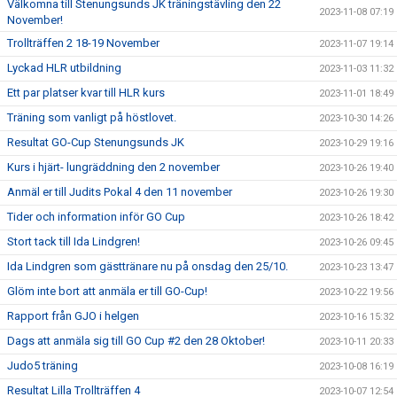
Välkomna till Stenungsunds JK träningstävling den 22
2023-11-08 07:19
November!
Trollträffen 2 18-19 November
2023-11-07 19:14
Lyckad HLR utbildning
2023-11-03 11:32
Ett par platser kvar till HLR kurs
2023-11-01 18:49
Träning som vanligt på höstlovet.
2023-10-30 14:26
Resultat GO-Cup Stenungsunds JK
2023-10-29 19:16
Kurs i hjärt- lungräddning den 2 november
2023-10-26 19:40
Anmäl er till Judits Pokal 4 den 11 november
2023-10-26 19:30
Tider och information inför GO Cup
2023-10-26 18:42
Stort tack till Ida Lindgren!
2023-10-26 09:45
Ida Lindgren som gästtränare nu på onsdag den 25/10.
2023-10-23 13:47
Glöm inte bort att anmäla er till GO-Cup!
2023-10-22 19:56
Rapport från GJO i helgen
2023-10-16 15:32
Dags att anmäla sig till GO Cup #2 den 28 Oktober!
2023-10-11 20:33
Judo5 träning
2023-10-08 16:19
Resultat Lilla Trollträffen 4
2023-10-07 12:54