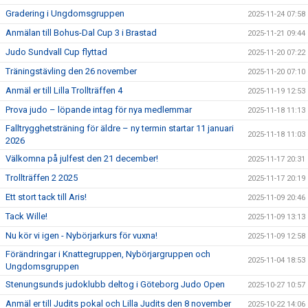
Gradering i Ungdomsgruppen
2025-11-24 07:58
Anmälan till Bohus-Dal Cup 3 i Brastad
2025-11-21 09:44
Judo Sundvall Cup flyttad
2025-11-20 07:22
Träningstävling den 26 november
2025-11-20 07:10
Anmäl er till Lilla Trollträffen 4
2025-11-19 12:53
Prova judo – löpande intag för nya medlemmar
2025-11-18 11:13
Falltrygghetsträning för äldre – ny termin startar 11 januari
2025-11-18 11:03
2026
Välkomna på julfest den 21 december!
2025-11-17 20:31
Trollträffen 2 2025
2025-11-17 20:19
Ett stort tack till Aris!
2025-11-09 20:46
Tack Wille!
2025-11-09 13:13
Nu kör vi igen - Nybörjarkurs för vuxna!
2025-11-09 12:58
Förändringar i Knattegruppen, Nybörjargruppen och
2025-11-04 18:53
Ungdomsgruppen
Stenungsunds judoklubb deltog i Göteborg Judo Open
2025-10-27 10:57
Anmäl er till Judits pokal och Lilla Judits den 8 november
2025-10-22 14:06