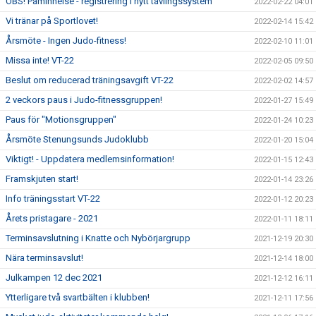
OBS! Påminnelse - registrering i nytt tävlingssystem
2022-02-22 04:01
Vi tränar på Sportlovet!
2022-02-14 15:42
Årsmöte - Ingen Judo-fitness!
2022-02-10 11:01
Missa inte! VT-22
2022-02-05 09:50
Beslut om reducerad träningsavgift VT-22
2022-02-02 14:57
2 veckors paus i Judo-fitnessgruppen!
2022-01-27 15:49
Paus för "Motionsgruppen"
2022-01-24 10:23
Årsmöte Stenungsunds Judoklubb
2022-01-20 15:04
Viktigt! - Uppdatera medlemsinformation!
2022-01-15 12:43
Framskjuten start!
2022-01-14 23:26
Info träningsstart VT-22
2022-01-12 20:23
Årets pristagare - 2021
2022-01-11 18:11
Terminsavslutning i Knatte och Nybörjargrupp
2021-12-19 20:30
Nära terminsavslut!
2021-12-14 18:00
Julkampen 12 dec 2021
2021-12-12 16:11
Ytterligare två svartbälten i klubben!
2021-12-11 17:56