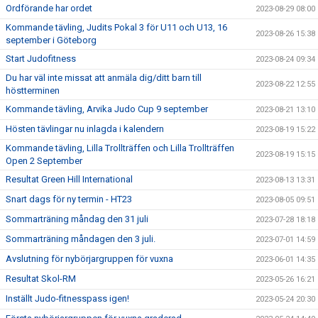
Ordförande har ordet
2023-08-29 08:00
Kommande tävling, Judits Pokal 3 för U11 och U13, 16
2023-08-26 15:38
september i Göteborg
Start Judofitness
2023-08-24 09:34
Du har väl inte missat att anmäla dig/ditt barn till
2023-08-22 12:55
höstterminen
Kommande tävling, Arvika Judo Cup 9 september
2023-08-21 13:10
Hösten tävlingar nu inlagda i kalendern
2023-08-19 15:22
Kommande tävling, Lilla Trollträffen och Lilla Trollträffen
2023-08-19 15:15
Open 2 September
Resultat Green Hill International
2023-08-13 13:31
Snart dags för ny termin - HT23
2023-08-05 09:51
Sommarträning måndag den 31 juli
2023-07-28 18:18
Sommarträning måndagen den 3 juli.
2023-07-01 14:59
Avslutning för nybörjargruppen för vuxna
2023-06-01 14:35
Resultat Skol-RM
2023-05-26 16:21
Inställt Judo-fitnesspass igen!
2023-05-24 20:30