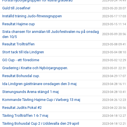
Första nybörjargruppen för vuxna graderad
2023-05-24 14:49
Guld till Josefine!
2023-05-20 20:07
Inställd träning Judo-fitnessgruppen
2023-05-17 17:03
Resultat Hajime cup
2023-05-15 11:14
Sista chansen för anmälan till Judofestivalen nu på onsdag
2023-05-09 20:56
den 10/5
Resultat Trollträffen
2023-05-08 09:41
Stort tack till Ida Lindgren
2023-05-04 08:10
GO Cup - ett föredöme
2023-05-02 12:29
Gradering i Knatte och Nybörjargruppen.
2023-05-01 22:31
Resultat Bohusdal cup.
2023-04-29 17:07
Ida Lindgren gästtränare onsdagen den 3 maj
2023-04-28 16:11
Stenungsunds Arena stängd 1 maj
2023-04-28 10:41
Kommande Tävling Hajime Cup i Varberg 13 maj
2023-04-26 12:23
Resultat Judits Pokal #2
2023-04-22 20:56
Tävling Trollträffen 1 6-7 maj
2023-04-18 12:27
Tävling Bohusdal Cup 2 i Uddevalla den 29 april
2023-04-18 12:21