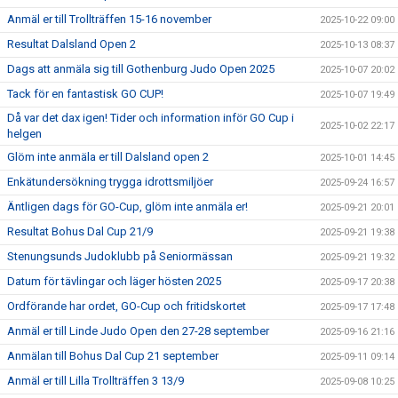
Anmäl er till Trollträffen 15-16 november
2025-10-22 09:00
Resultat Dalsland Open 2
2025-10-13 08:37
Dags att anmäla sig till Gothenburg Judo Open 2025
2025-10-07 20:02
Tack för en fantastisk GO CUP!
2025-10-07 19:49
Då var det dax igen! Tider och information inför GO Cup i
2025-10-02 22:17
helgen
Glöm inte anmäla er till Dalsland open 2
2025-10-01 14:45
Enkätundersökning trygga idrottsmiljöer
2025-09-24 16:57
Äntligen dags för GO-Cup, glöm inte anmäla er!
2025-09-21 20:01
Resultat Bohus Dal Cup 21/9
2025-09-21 19:38
Stenungsunds Judoklubb på Seniormässan
2025-09-21 19:32
Datum för tävlingar och läger hösten 2025
2025-09-17 20:38
Ordförande har ordet, GO-Cup och fritidskortet
2025-09-17 17:48
Anmäl er till Linde Judo Open den 27-28 september
2025-09-16 21:16
Anmälan till Bohus Dal Cup 21 september
2025-09-11 09:14
Anmäl er till Lilla Trollträffen 3 13/9
2025-09-08 10:25