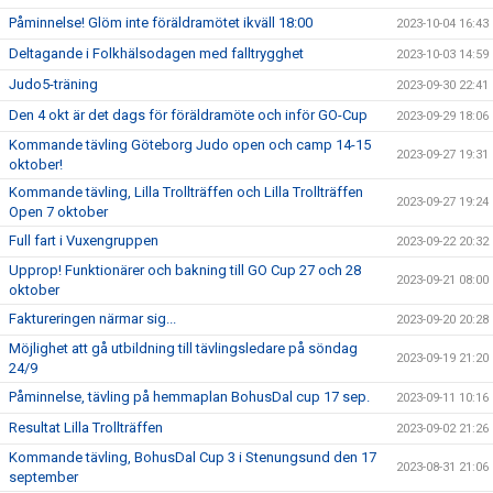
Påminnelse! Glöm inte föräldramötet ikväll 18:00
2023-10-04 16:43
Deltagande i Folkhälsodagen med falltrygghet
2023-10-03 14:59
Judo5-träning
2023-09-30 22:41
Den 4 okt är det dags för föräldramöte och inför GO-Cup
2023-09-29 18:06
Kommande tävling Göteborg Judo open och camp 14-15
2023-09-27 19:31
oktober!
Kommande tävling, Lilla Trollträffen och Lilla Trollträffen
2023-09-27 19:24
Open 7 oktober
Full fart i Vuxengruppen
2023-09-22 20:32
Upprop! Funktionärer och bakning till GO Cup 27 och 28
2023-09-21 08:00
oktober
Faktureringen närmar sig...
2023-09-20 20:28
Möjlighet att gå utbildning till tävlingsledare på söndag
2023-09-19 21:20
24/9
Påminnelse, tävling på hemmaplan BohusDal cup 17 sep.
2023-09-11 10:16
Resultat Lilla Trollträffen
2023-09-02 21:26
Kommande tävling, BohusDal Cup 3 i Stenungsund den 17
2023-08-31 21:06
september