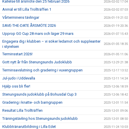
Kallelse till årsmöte den 25 februari 2026
2026-02-02 17:04
Anmäl er till Lilla Trollträffen 1
2026-02-02 07:03
Vårterminens tävlingar
2026-01-19 21:02
SAVE-THE-DATE ÅRSMÖTE 2026
2026-01-19 20:36
Upprop GO Cup 28 mars och läger 29 mars
2026-01-07 15:43
Engagera dig i klubben – vi söker ledamot och suppleanter
2026-01-05 18:35
i styrelsen
Terminsstart 2026!
2026-01-05 11:06
Gott nytt år från Stenungsunds Judoklubb
2025-12-29 21:38
Terminsavslutning och gradering i vuxengruppen
2025-12-17 13:52
Jul-judo i Uddevalla
2025-12-11 14:24
Hjälp oss bli fler!
2025-12-06 18:59
Stenungsunds judoklubb på Bohusdal Cup 3
2025-12-06 18:42
Gradering i knatte- och barngruppen
2025-12-01 11:54
Resultat Lilla Trollträffen
2025-12-01 09:06
Träningstävling hos Stenungsunds judoklubb
2025-12-01 08:50
Klubbtränarutbildning i Lilla Edet
2025-11-24 10:03