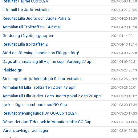
Resultat Hajime Cup 2024
2024-05-03 13:50
Infomail för Judofestivalen
2024-04-27 20:55
Resultat Lilla Judits och Judits Pokal 2
2024-04-20 16:29
Anmälan till Trollträffen 1 4-5 maj
2024-04-20 16:20
Gradering i Nybörjargruppen
2024-04-14 20:11
Resultat Lilla trollträffen 2
2024-04-13 15:14
Stöd din förening, handla hos Flügger färg!
2024-04-09 20:38
Dags att anmäla sig till Hajime cup i Varberg 27 april
2024-04-09 20:31
Påskledigt!
2024-03-27 23:13
Stenungsunds judoklubb på Seniorfestivalen
2024-03-25 20:09
Anmälan till Lilla Trollträffen 2 den 13 april
2024-03-25 20:01
Anmälan till Lilla Judits 1 och Judits pokal 2 den 20 april
2024-03-20 18:02
Lyckat läger i samband med GO-Cup
2024-03-20 17:34
Resultat Stenungsunds JK GO-Cup 1 2024
2024-03-20 17:23
Då var det dax! Tider och information inför GO Cup
2024-03-15 11:05
Vårens tävlingar och läger
2024-03-04 20:38