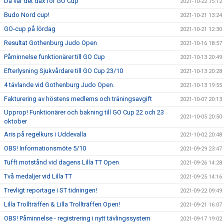
Då var det dax för GO Cup
2021-10-22 15:12
Budo Nord cup!
2021-10-21 13:24
GO-cup på lördag
2021-10-21 12:30
Resultat Gothenburg Judo Open
2021-10-16 18:57
Påminnelse funktionärer till GO Cup
2021-10-13 20:49
Efterlysning Sjukvårdare till GO Cup 23/10
2021-10-13 20:28
4 tävlande vid Gothenburg Judo Open.
2021-10-13 19:55
Fakturering av höstens medlems och träningsavgift
2021-10-07 20:13
Upprop! Funktionärer och bakning till GO Cup 22 och 23
2021-10-05 20:50
oktober
Aris på regelkurs i Uddevalla
2021-10-02 20:48
OBS! Informationsmöte 5/10
2021-09-29 23:47
Tufft motstånd vid dagens Lilla TT Open
2021-09-26 14:28
Två medaljer vid Lilla TT
2021-09-25 14:16
Trevligt reportage i ST tidningen!
2021-09-22 09:49
Lilla Trollträffen & Lilla Trollträffen Open!
2021-09-21 16:07
OBS! Påminnelse - registrering i nytt tävlingssystem
2021-09-17 19:02