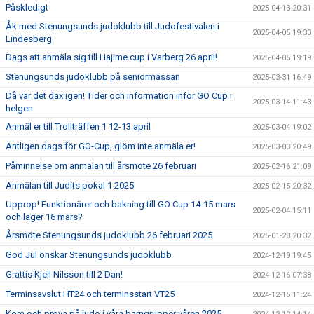
Påskledigt
2025-04-13 20:31
Åk med Stenungsunds judoklubb till Judofestivalen i
2025-04-05 19:30
Lindesberg
Dags att anmäla sig till Hajime cup i Varberg 26 april!
2025-04-05 19:19
Stenungsunds judoklubb på seniormässan
2025-03-31 16:49
Då var det dax igen! Tider och information inför GO Cup i
2025-03-14 11:43
helgen
Anmäl er till Trollträffen 1 12-13 april
2025-03-04 19:02
Äntligen dags för GO-Cup, glöm inte anmäla er!
2025-03-03 20:49
Påminnelse om anmälan till årsmöte 26 februari
2025-02-16 21:09
Anmälan till Judits pokal 1 2025
2025-02-15 20:32
Upprop! Funktionärer och bakning till GO Cup 14-15 mars
2025-02-04 15:11
och läger 16 mars?
Årsmöte Stenungsunds judoklubb 26 februari 2025
2025-01-28 20:32
God Jul önskar Stenungsunds judoklubb
2024-12-19 19:45
Grattis Kjell Nilsson till 2 Dan!
2024-12-16 07:38
Terminsavslut HT24 och terminsstart VT25
2024-12-15 11:24
Kom och prova på judo i våra barngrupper våren 2025