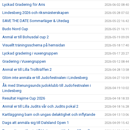
Lyckad Gradering för Aris
2026-06-02 08:40
Lindesberg 2026 och riksmästerskapen
2026-05-28 07:02
SAVE THE DATE Sommarläger & Utedag
2026-05-22 16:42
Budo Nord Cup
2026-05-21 16:11
Anmäl er till Bohusdal cup 2
2026-05-19 09:09
Visuellt träningsschema på hemsidan
2026-05-18 17:40
Lyckad gradering i vuxengruppen
2026-05-17 20:27
Gradering i Vuxengruppen
2026-05-12 08:44
Anmäl er till Lilla Trollträffen 2
2026-04-28 13:58
Glöm inte anmäla er till Judofestivalen i Lindesberg
2026-04-27 10:59
Åk med Stenungsunds judoklubb till Judofestivalen i
2026-04-19 10:02
Lindesberg
Resultat Hajime Cup 2026
2026-04-18 18:33
Anmäl er till Lilla Judits vår och Judits pokal 2
2026-04-18 16:28
Kartläggning barn och ungas delaktighet och inflytande
2026-04-13 13:06
Dags att anmäla sig till Dalsland Open 1
2026-04-09 15:42