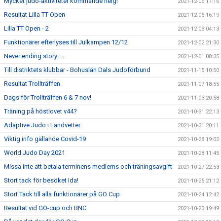
Mycket judo-aktiviteter kommande helg!
2021-12-06 17:16
Resultat Lilla TT Open
2021-12-05 16:19
Lilla TT Open - 2
2021-12-03 04:13
Funktionärer efterlyses till Julkampen 12/12
2021-12-02 21:30
Never ending story.....
2021-12-01 08:35
Till distriktets klubbar - Bohuslän Dals Judoförbund
2021-11-15 10:50
Resultat Trollträffen
2021-11-07 18:55
Dags för Trollträffen 6 & 7 nov!
2021-11-03 20:58
Träning på höstlovet v44?
2021-10-31 22:13
Adaptive Judo i Landvetter
2021-10-31 20:11
Viktig info gällande Covid-19
2021-10-28 19:02
World Judo Day 2021
2021-10-28 11:45
Missa inte att betala terminens medlems och träningsavgift
2021-10-27 22:53
Stort tack för besöket Ida!
2021-10-25 21:12
Stort Tack till alla funktionärer på GO Cup
2021-10-24 12:42
Resultat vid GO-cup och BNC
2021-10-23 19:49