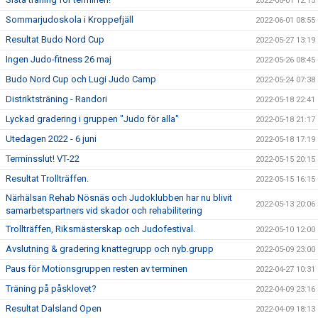
2022-06-01 12:15
Sommarjudoskola i Kroppefjäll
2022-06-01 08:55
Resultat Budo Nord Cup
2022-05-27 13:19
Ingen Judo-fitness 26 maj
2022-05-26 08:45
Budo Nord Cup och Lugi Judo Camp
2022-05-24 07:38
Distriktsträning - Randori
2022-05-18 22:41
Lyckad gradering i gruppen "Judo för alla"
2022-05-18 21:17
Utedagen 2022 - 6 juni
2022-05-18 17:19
Terminsslut! VT-22
2022-05-15 20:15
Resultat Trollträffen.
2022-05-15 16:15
Närhälsan Rehab Nösnäs och Judoklubben har nu blivit
2022-05-13 20:06
samarbetspartners vid skador och rehabilitering
Trollträffen, Riksmästerskap och Judofestival.
2022-05-10 12:00
Avslutning & gradering knattegrupp och nyb.grupp
2022-05-09 23:00
Paus för Motionsgruppen resten av terminen
2022-04-27 10:31
Träning på påsklovet?
2022-04-09 23:16
Resultat Dalsland Open
2022-04-09 18:13