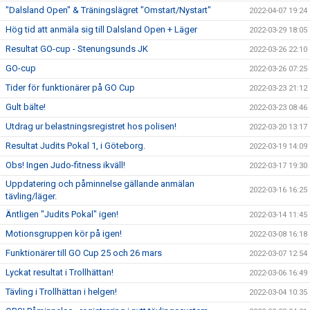
"Dalsland Open" & Träningslägret "Omstart/Nystart"
2022-04-07 19:24
Hög tid att anmäla sig till Dalsland Open + Läger
2022-03-29 18:05
Resultat GO-cup - Stenungsunds JK
2022-03-26 22:10
GO-cup
2022-03-26 07:25
Tider för funktionärer på GO Cup
2022-03-23 21:12
Gult bälte!
2022-03-23 08:46
Utdrag ur belastningsregistret hos polisen!
2022-03-20 13:17
Resultat Judits Pokal 1, i Göteborg.
2022-03-19 14:09
Obs! Ingen Judo-fitness ikväll!
2022-03-17 19:30
Uppdatering och påminnelse gällande anmälan
2022-03-16 16:25
tävling/läger.
Äntligen "Judits Pokal" igen!
2022-03-14 11:45
Motionsgruppen kör på igen!
2022-03-08 16:18
Funktionärer till GO Cup 25 och 26 mars
2022-03-07 12:54
Lyckat resultat i Trollhättan!
2022-03-06 16:49
Tävling i Trollhättan i helgen!
2022-03-04 10:35