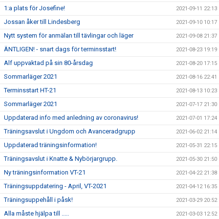
1:a plats för Josefine!
2021-09-11 22:13
Jossan åker till Lindesberg
2021-09-10 10:17
Nytt system för anmälan till tävlingar och läger
2021-09-08 21:37
ÄNTLIGEN! - snart dags för terminsstart!
2021-08-23 19:19
Alf uppvaktad på sin 80-årsdag
2021-08-20 17:15
Sommarläger 2021
2021-08-16 22:41
Terminsstart HT-21
2021-08-13 10:23
Sommarläger 2021
2021-07-17 21:30
Uppdaterad info med anledning av coronavirus!
2021-07-01 17:24
Träningsavslut i Ungdom och Avanceradgrupp
2021-06-02 21:14
Uppdaterad träningsinformation!
2021-05-31 22:15
Träningsavslut i Knatte & Nybörjargrupp.
2021-05-30 21:50
Ny träningsinformation VT-21
2021-04-22 21:38
Träningsuppdatering - April, VT-2021
2021-04-12 16:35
Träningsuppehåll i påsk!
2021-03-29 20:52
Alla måste hjälpa till .....
2021-03-03 12:52