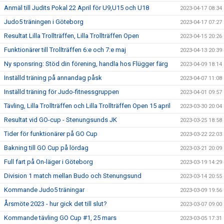
Anmäl till Judits Pokal 22 April för U9,U15 och U18
2023-04-17 08:34
Judo5 träningen i Göteborg
2023-04-17 07:27
Resultat Lilla Trollträffen, Lilla Trollträffen Open
2023-04-15 20:26
Funktionärer till Trollträffen 6:e och 7:e maj
2023-04-13 20:39
Ny sponsring: Stöd din förening, handla hos Flügger färg
2023-04-09 18:14
Inställd träning på annandag påsk
2023-04-07 11:08
Inställd träning för Judo-fitnessgruppen
2023-04-01 09:57
Tävling, Lilla Trollträffen och Lilla Trollträffen Open 15 april
2023-03-30 20:04
Resultat vid GO-cup - Stenungsunds JK
2023-03-25 18:58
Tider för funktionärer på GO Cup
2023-03-22 22:03
Bakning till GO Cup på lördag
2023-03-21 20:09
Full fart på On-läger i Göteborg
2023-03-19 14:29
Division 1 match mellan Budo och Stenungsund
2023-03-14 20:55
Kommande Judo5 träningar
2023-03-09 19:56
Årsmöte 2023 - hur gick det till slut?
2023-03-07 09:00
Kommande tävling GO Cup #1, 25 mars
2023-03-05 17:31