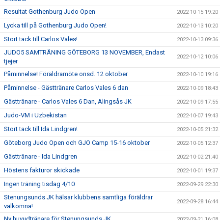
Resultat Gothenburg Judo Open
2022-10-15 19:20
Lycka till på Gothenburg Judo Open!
2022-10-13 10:20
Stort tack till Carlos Vales!
2022-10-13 09:36
JUDO5 SAMTRÄNING GÖTEBORG 13 NOVEMBER, Endast
2022-10-12 10:06
tjejer
Påminnelse! Föräldramöte onsd. 12 oktober
2022-10-10 19:16
Påminnelse - Gästtränare Carlos Vales 6 dan
2022-10-09 18:43
Gästtränare - Carlos Vales 6 Dan, Alingsås JK
2022-10-09 17:55
Judo-VM i Uzbekistan
2022-10-07 19:43
Stort tack till Ida Lindgren!
2022-10-05 21:32
Göteborg Judo Open och GJO Camp 15-16 oktober
2022-10-05 12:37
Gästtränare - Ida Lindgren
2022-10-02 21:40
Höstens fakturor skickade
2022-10-01 19:37
Ingen träning tisdag 4/10
2022-09-29 22:30
Stenungsunds JK hälsar klubbens samtliga föräldrar
2022-09-28 16:44
välkomna!
Ny huvudtränare för Stenungsunds JK
2022-09-21 16:08