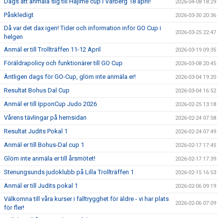
Dags att anmäla sig till Hajime cup i Varberg 18 april!
2026-04-08 18:29
Påskledigt
2026-03-30 20:36
Då var det dax igen! Tider och information inför GO Cup i
2026-03-25 22:47
helgen
Anmäl er till Trollträffen 11-12 April
2026-03-19 09:35
Föräldrapolicy och funktionärer till GO Cup
2026-03-08 20:45
Äntligen dags för GO-Cup, glöm inte anmäla er!
2026-03-04 19:20
Resultat Bohus Dal Cup
2026-03-04 16:52
Anmäl er till IpponCup Judo 2026
2026-02-25 13:18
Vårens tävlingar på hemsidan
2026-02-24 07:58
Resultat Judits Pokal 1
2026-02-24 07:49
Anmäl er till Bohus-Dal cup 1
2026-02-17 17:45
Glöm inte anmäla er till årsmötet!
2026-02-17 17:39
Stenungsunds judoklubb på Lilla Trollträffen 1
2026-02-15 16:53
Anmäl er till Judits pokal 1
2026-02-06 09:19
Välkomna till våra kurser i falltrygghet för äldre - vi har plats
2026-02-06 07:09
för fler!