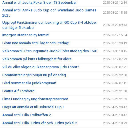
Anmäl er till Judits Pokal 3 den 13 September
2025-08-29 12:39
Anmäl er till Arvika Judo Cup och Wermland Judo Games
2025-08-20 15:55
2025
Upprop! Funktionärer och bakning till GO Cup 3-4 oktober
2025-08-20 09:43
och läger 5 oktober
Imorgon startar en ny termin!
2025-08-17 15:54
Glöm inte anmäla er till läger och utedag!
2025-08-10 20:19
Välkomna till Stenungsunds Judoklubbs utedag den 16/8
2025-07-30 18:15
Välkommen på kurs i falltrygghet för äldre
2025-07-12 07:29
Vill du eller någon du känner prova judo i höst?
2025-06-30 07:21
Sommarträningen börjar nu på onsdag.
2025-06-29 22:00
Glad sommar alla judokompisar!
2025-06-02 07:11
Grattis Alf Tornberg!
2025-05-26 21:08
Elma Lundhag ny ungdomsrepresentant
2025-05-26 21:03
Dags att anmäla er till Bohusdal Cup 1
2025-04-27 20:47
Anmäl er till Lilla Trollträffen 2
2025-04-23 18:47
Anmäl er till Lilla Judits vår och Judits pokal 2
2025-04-23 18:29