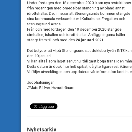
Under fredagen den 18 december 2020, kom nya restriktioner
från regeringen med omedelbar stängning av bland annat
idrottshallar. Det innebar att Stenungsunds kommun stängde
sina kommunala verksamheter i Kulturhuset Fregatten och
Stenungsund Arena.
Från och med lördagen den 19 december 2020 stängde
simhallen, ishallen och idrottshallar. Anläggningarna håller
stängt fram till och med den
24 januari 2021.
Det betyder att vi på Stenungsunds Judoklubb tyvärr INTE kan
den 10 januari.
Vi kan alltså som läget ser ut nu,
tidigast
börja träna igen m
Detta datum är dock inte helt spikat, då ytterligare restriktion
Vi följer utvecklingen och uppdaterar vår information kontinuer
Judohälsningar
//Mats Bäfver, Huvudtränare
Nyhetsarkiv