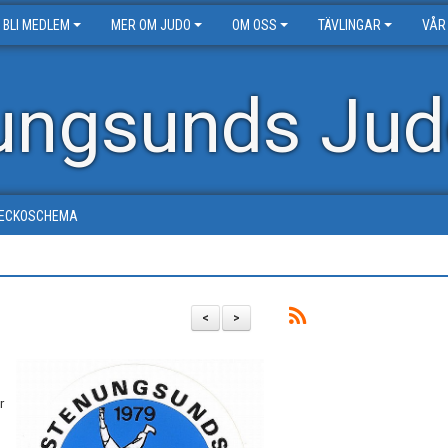
BLI MEDLEM
MER OM JUDO
OM OSS
TÄVLINGAR
VÅR
ungsunds Jud
ECKOSCHEMA
<
>
r