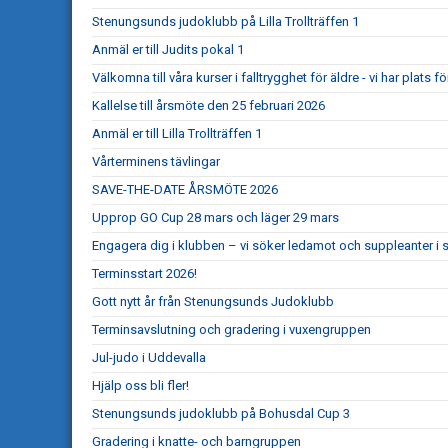
Stenungsunds judoklubb på Lilla Trollträffen 1
Anmäl er till Judits pokal 1
Välkomna till våra kurser i falltrygghet för äldre - vi har plats för
Kallelse till årsmöte den 25 februari 2026
Anmäl er till Lilla Trollträffen 1
Vårterminens tävlingar
SAVE-THE-DATE ÅRSMÖTE 2026
Upprop GO Cup 28 mars och läger 29 mars
Engagera dig i klubben – vi söker ledamot och suppleanter i s
Terminsstart 2026!
Gott nytt år från Stenungsunds Judoklubb
Terminsavslutning och gradering i vuxengruppen
Jul-judo i Uddevalla
Hjälp oss bli fler!
Stenungsunds judoklubb på Bohusdal Cup 3
Gradering i knatte- och barngruppen