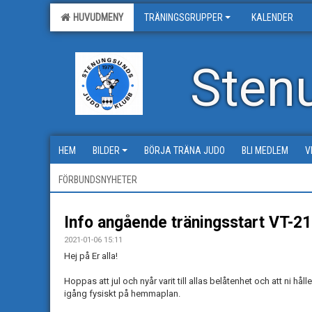
HUVUDMENY
TRÄNINGSGRUPPER
KALENDER
Sten
HEM
BILDER
BÖRJA TRÄNA JUDO
BLI MEDLEM
V
FÖRBUNDSNYHETER
Info angående träningsstart VT-21
2021-01-06 15:11
Hej på Er alla!
Hoppas att jul och nyår varit till allas belåtenhet och att ni hålle
igång fysiskt på hemmaplan.