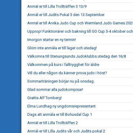
Anmäl er till Lilla Trollträffen 3 13/9
Anmäl er till Judits Pokal 3 den 13 September
Anmäl er till Arvika Judo Cup och Wermland Judo Games 202
Upprop! Funktionärer och bakning till GO Cup 3-4 oktober och
Imorgon startar en ny termin!
Glöm inte anmäla er till läger och utedag!
Välkomna till Stenungsunds Judoklubbs utedag den 16/8
Välkommen på kurs i falltrygghet för äldre
Vill du eller någon du känner prova judo i höst?
Sommarträningen börjar nu på onsdag.
Glad sommar alla judokompisar!
Grattis Alf Tornberg!
Elma Lundhag ny ungdomsrepresentant
Dags att anmäla er till Bohusdal Cup 1
Anmäl er till Lilla Trollträffen 2
Anmäl er till Lilla Judits vår och Judits pokal 2