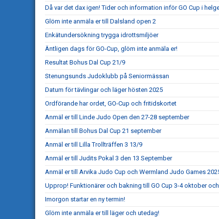
Då var det dax igen! Tider och information inför GO Cup i helg
Glöm inte anmäla er till Dalsland open 2
Enkätundersökning trygga idrottsmiljöer
Äntligen dags för GO-Cup, glöm inte anmäla er!
Resultat Bohus Dal Cup 21/9
Stenungsunds Judoklubb på Seniormässan
Datum för tävlingar och läger hösten 2025
Ordförande har ordet, GO-Cup och fritidskortet
Anmäl er till Linde Judo Open den 27-28 september
Anmälan till Bohus Dal Cup 21 september
Anmäl er till Lilla Trollträffen 3 13/9
Anmäl er till Judits Pokal 3 den 13 September
Anmäl er till Arvika Judo Cup och Wermland Judo Games 202
Upprop! Funktionärer och bakning till GO Cup 3-4 oktober och
Imorgon startar en ny termin!
Glöm inte anmäla er till läger och utedag!