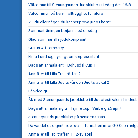
Välkomna till Stenungsunds Judoklubbs utedag den 16/8
Välkommen på kurs i falltrygghet för äldre
Vill du eller någon du känner prova judo i höst?
Sommarträningen börjar nu på onsdag.
Glad sommar alla judokompisar!
Grattis Alf Tornberg!
Elma Lundhag ny ungdomsrepresentant
Dags att anmäla er till Bohusdal Cup 1
Anmäl er till Lilla Trollträffen 2
Anmäl er till Lilla Judits vår och Judits pokal 2
Påskledigt
Åk med Stenungsunds judoklubb till Judofestivalen i Lindesb
Dags att anmäla sig till Hajime cup i Varberg 26 april!
Stenungsunds judoklubb på seniormässan
Då var det dax igen! Tider och information inför GO Cup i helg
Anmäl er till Trollträffen 1 12-13 april