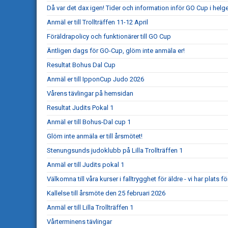
Då var det dax igen! Tider och information inför GO Cup i helg
Anmäl er till Trollträffen 11-12 April
Föräldrapolicy och funktionärer till GO Cup
Äntligen dags för GO-Cup, glöm inte anmäla er!
Resultat Bohus Dal Cup
Anmäl er till IpponCup Judo 2026
Vårens tävlingar på hemsidan
Resultat Judits Pokal 1
Anmäl er till Bohus-Dal cup 1
Glöm inte anmäla er till årsmötet!
Stenungsunds judoklubb på Lilla Trollträffen 1
Anmäl er till Judits pokal 1
Välkomna till våra kurser i falltrygghet för äldre - vi har plats för
Kallelse till årsmöte den 25 februari 2026
Anmäl er till Lilla Trollträffen 1
Vårterminens tävlingar