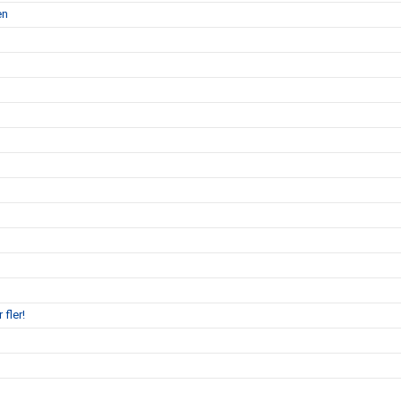
en
 fler!