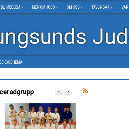
BLI MEDLEM
MER OM JUDO
OM OSS
TÄVLINGAR
VÅR
ungsunds Jud
ECKOSCHEMA
nceradgrupp
<
>