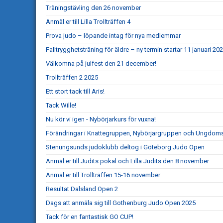
Träningstävling den 26 november
Anmäl er till Lilla Trollträffen 4
Prova judo – löpande intag för nya medlemmar
Falltrygghetsträning för äldre – ny termin startar 11 januari 20
Välkomna på julfest den 21 december!
Trollträffen 2 2025
Ett stort tack till Aris!
Tack Wille!
Nu kör vi igen - Nybörjarkurs för vuxna!
Förändringar i Knattegruppen, Nybörjargruppen och Ungdo
Stenungsunds judoklubb deltog i Göteborg Judo Open
Anmäl er till Judits pokal och Lilla Judits den 8 november
Anmäl er till Trollträffen 15-16 november
Resultat Dalsland Open 2
Dags att anmäla sig till Gothenburg Judo Open 2025
Tack för en fantastisk GO CUP!