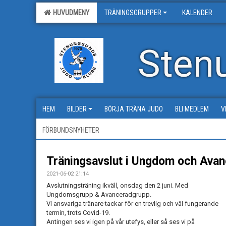
HUVUDMENY
TRÄNINGSGRUPPER
KALENDER
Sten
HEM
BILDER
BÖRJA TRÄNA JUDO
BLI MEDLEM
V
FÖRBUNDSNYHETER
Träningsavslut i Ungdom och Ava
2021-06-02 21:14
Avslutningsträning ikväll, onsdag den 2 juni. Med
Ungdomsgrupp & Avanceradgrupp.
Vi ansvariga tränare tackar för en trevlig och väl fungerande
termin, trots Covid-19.
Antingen ses vi igen på vår utefys, eller så ses vi på