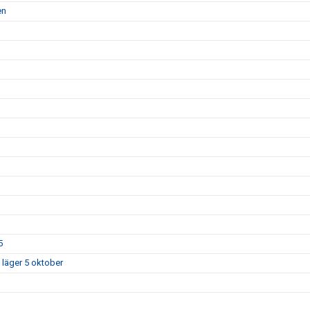
en
5
 läger 5 oktober