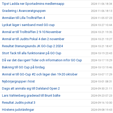
Tips! Ladda ner Sportadmins medlemsapp
2024-11-06 18:34
Gradering i Avanceratgruppen
2024-11-06 18:13
Anmälan till Lilla Trollträffen 4
2024-11-05 07:23
Lyckat läger i samband med GO-cup
2024-10-27 10:44
Anmäl er till Trollträffen 2 9-10 November
2024-10-21 19:35
Anmäl er till Judits Pokal 4 den 2 november
2024-10-21 19:27
Resultat Stenungsunds JK GO-Cup 2 2024
2024-10-21 18:47
Stort Tack till alla funktionärer på GO Cup
2024-10-19 23:43
Då var det dax igen! Tider och information inför GO Cup
2024-10-17 19:29
Bakning till GO Cup på lördag
2024-10-13 19:46
Anmäl er till GO-Cup #2 och läger den 19-20 oktober
2024-10-07 17:29
Nybörjargrupper i höst
2024-10-01 08:31
Dags att anmäla sig till Dalsland Open 2
2024-09-30 21:11
Lars Vahlenberg graderad till Brunt bälte
2024-09-23 07:23
Resultat Judits pokal 3
2024-09-16 10:00
Höstens judotävlingar
2024-09-08 19:43