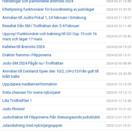
Handlingar och påminnelse årsmöte 2024
2024-02-21 19:48
Efterlysning funktionärer för koordinering av judoläger
2024-02-19 20:30
Anmälan till Judits Pokal 1, 24 februari i Göteborg
2024-02-11 18:57
Resultat från SM i Trollhättan den 3-4 Februari
2024-02-10 11:48
Upprop! Funktionärer och bakning till GO Cup 15 och 16
2024-02-07 20:46
mars och läger 17 mars
Kallelse till årsmöte 2024
2024-02-04 19:29
Dräkter framme i Filippinerna
2024-02-03 13:31
Judo-SM 2024 Pågår nu i Trollhättan
2024-02-03 08:48
Anmälan till Dalsland Open den 10/2, U9-U15 Från gult till
2024-01-24 20:38
blått bälte
Uppdatera medlemsinformation
2024-01-15 13:29
Sista chansen för vuxna nybörjare!
2024-01-14 12:13
Lilla Trollträffen 1
2024-01-12 16:48
Judo-fitness!
2024-01-10 21:03
Judodräkter till Filippinerna från Stenungsunds judoklubb
2023-12-21 19:37
Julavslutning med nybörjargruppen
2023-12-21 19:31