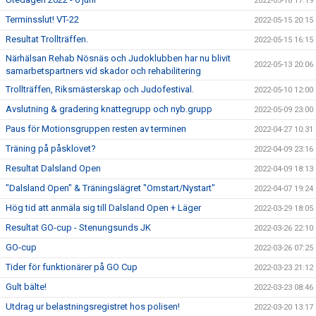
2022-05-18 17:19
Terminsslut! VT-22
2022-05-15 20:15
Resultat Trollträffen.
2022-05-15 16:15
Närhälsan Rehab Nösnäs och Judoklubben har nu blivit
2022-05-13 20:06
samarbetspartners vid skador och rehabilitering
Trollträffen, Riksmästerskap och Judofestival.
2022-05-10 12:00
Avslutning & gradering knattegrupp och nyb.grupp
2022-05-09 23:00
Paus för Motionsgruppen resten av terminen
2022-04-27 10:31
Träning på påsklovet?
2022-04-09 23:16
Resultat Dalsland Open
2022-04-09 18:13
"Dalsland Open" & Träningslägret "Omstart/Nystart"
2022-04-07 19:24
Hög tid att anmäla sig till Dalsland Open + Läger
2022-03-29 18:05
Resultat GO-cup - Stenungsunds JK
2022-03-26 22:10
GO-cup
2022-03-26 07:25
Tider för funktionärer på GO Cup
2022-03-23 21:12
Gult bälte!
2022-03-23 08:46
Utdrag ur belastningsregistret hos polisen!
2022-03-20 13:17