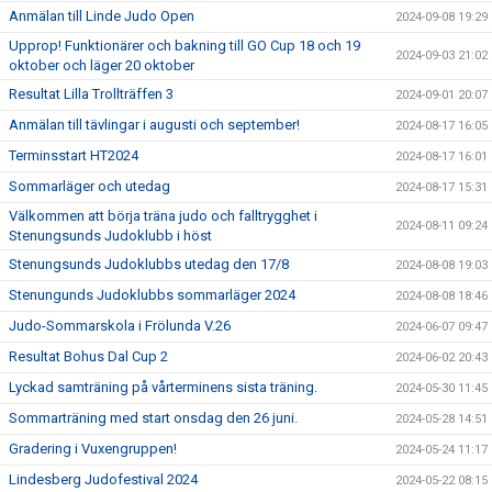
Anmälan till Linde Judo Open
2024-09-08 19:29
Upprop! Funktionärer och bakning till GO Cup 18 och 19
2024-09-03 21:02
oktober och läger 20 oktober
Resultat Lilla Trollträffen 3
2024-09-01 20:07
Anmälan till tävlingar i augusti och september!
2024-08-17 16:05
Terminsstart HT2024
2024-08-17 16:01
Sommarläger och utedag
2024-08-17 15:31
Välkommen att börja träna judo och falltrygghet i
2024-08-11 09:24
Stenungsunds Judoklubb i höst
Stenungsunds Judoklubbs utedag den 17/8
2024-08-08 19:03
Stenungunds Judoklubbs sommarläger 2024
2024-08-08 18:46
Judo-Sommarskola i Frölunda V.26
2024-06-07 09:47
Resultat Bohus Dal Cup 2
2024-06-02 20:43
Lyckad samträning på vårterminens sista träning.
2024-05-30 11:45
Sommarträning med start onsdag den 26 juni.
2024-05-28 14:51
Gradering i Vuxengruppen!
2024-05-24 11:17
Lindesberg Judofestival 2024
2024-05-22 08:15