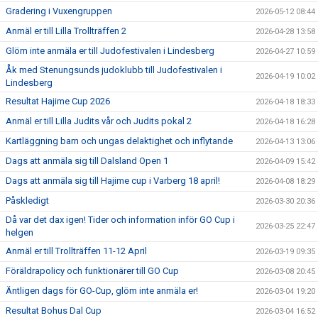
Gradering i Vuxengruppen
2026-05-12 08:44
Anmäl er till Lilla Trollträffen 2
2026-04-28 13:58
Glöm inte anmäla er till Judofestivalen i Lindesberg
2026-04-27 10:59
Åk med Stenungsunds judoklubb till Judofestivalen i
2026-04-19 10:02
Lindesberg
Resultat Hajime Cup 2026
2026-04-18 18:33
Anmäl er till Lilla Judits vår och Judits pokal 2
2026-04-18 16:28
Kartläggning barn och ungas delaktighet och inflytande
2026-04-13 13:06
Dags att anmäla sig till Dalsland Open 1
2026-04-09 15:42
Dags att anmäla sig till Hajime cup i Varberg 18 april!
2026-04-08 18:29
Påskledigt
2026-03-30 20:36
Då var det dax igen! Tider och information inför GO Cup i
2026-03-25 22:47
helgen
Anmäl er till Trollträffen 11-12 April
2026-03-19 09:35
Föräldrapolicy och funktionärer till GO Cup
2026-03-08 20:45
Äntligen dags för GO-Cup, glöm inte anmäla er!
2026-03-04 19:20
Resultat Bohus Dal Cup
2026-03-04 16:52