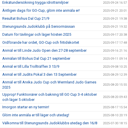
Enkätundersökning trygga idrottsmiljöer
2025-09-24 16:57
Äntligen dags för GO-Cup, glöm inte anmäla er!
2025-09-21 20:01
Resultat Bohus Dal Cup 21/9
2025-09-21 19:38
Stenungsunds Judoklubb på Seniormässan
2025-09-21 19:32
Datum för tävlingar och läger hösten 2025
2025-09-17 20:38
Ordförande har ordet, GO-Cup och fritidskortet
2025-09-17 17:48
Anmäl er till Linde Judo Open den 27-28 september
2025-09-16 21:16
Anmälan till Bohus Dal Cup 21 september
2025-09-11 09:14
Anmäl er till Lilla Trollträffen 3 13/9
2025-09-08 10:25
Anmäl er till Judits Pokal 3 den 13 September
2025-08-29 12:39
Anmäl er till Arvika Judo Cup och Wermland Judo Games
2025-08-20 15:55
2025
Upprop! Funktionärer och bakning till GO Cup 3-4 oktober
2025-08-20 09:43
och läger 5 oktober
Imorgon startar en ny termin!
2025-08-17 15:54
Glöm inte anmäla er till läger och utedag!
2025-08-10 20:19
Välkomna till Stenungsunds Judoklubbs utedag den 16/8
2025-07-30 18:15