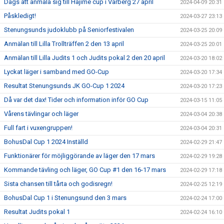
Dags att anmäla sig till Hajime cup i Varberg 27 april
2024-04-09 20:31
Påskledigt!
2024-03-27 23:13
Stenungsunds judoklubb på Seniorfestivalen
2024-03-25 20:09
Anmälan till Lilla Trollträffen 2 den 13 april
2024-03-25 20:01
Anmälan till Lilla Judits 1 och Judits pokal 2 den 20 april
2024-03-20 18:02
Lyckat läger i samband med GO-Cup
2024-03-20 17:34
Resultat Stenungsunds JK GO-Cup 1 2024
2024-03-20 17:23
Då var det dax! Tider och information inför GO Cup
2024-03-15 11:05
Vårens tävlingar och läger
2024-03-04 20:38
Full fart i vuxengruppen!
2024-03-04 20:31
BohusDal Cup 1 2024 Inställd
2024-02-29 21:47
Funktionärer för möjliggörande av läger den 17 mars
2024-02-29 19:28
Kommande tävling och läger, GO Cup #1 den 16-17 mars
2024-02-29 17:18
Sista chansen till tårta och godisregn!
2024-02-25 12:19
BohusDal Cup 1 i Stenungsund den 3 mars
2024-02-24 17:00
Resultat Judits pokal 1
2024-02-24 16:10