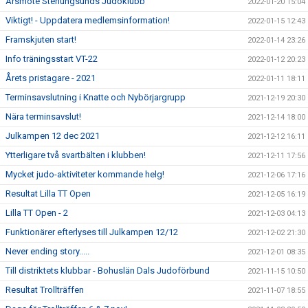
Årsmöte Stenungsunds Judoklubb
2022-01-20 15:04
Viktigt! - Uppdatera medlemsinformation!
2022-01-15 12:43
Framskjuten start!
2022-01-14 23:26
Info träningsstart VT-22
2022-01-12 20:23
Årets pristagare - 2021
2022-01-11 18:11
Terminsavslutning i Knatte och Nybörjargrupp
2021-12-19 20:30
Nära terminsavslut!
2021-12-14 18:00
Julkampen 12 dec 2021
2021-12-12 16:11
Ytterligare två svartbälten i klubben!
2021-12-11 17:56
Mycket judo-aktiviteter kommande helg!
2021-12-06 17:16
Resultat Lilla TT Open
2021-12-05 16:19
Lilla TT Open - 2
2021-12-03 04:13
Funktionärer efterlyses till Julkampen 12/12
2021-12-02 21:30
Never ending story.....
2021-12-01 08:35
Till distriktets klubbar - Bohuslän Dals Judoförbund
2021-11-15 10:50
Resultat Trollträffen
2021-11-07 18:55