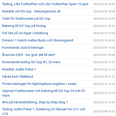
Tävling, Lilla Trollträffen och Lilla Trollträffen Open 15 april
2023-03-30 20:04
Resultat vid GO-cup - Stenungsunds JK
2023-03-25 18:58
Tider för funktionärer på GO Cup
2023-03-22 22:03
Bakning till GO Cup på lördag
2023-03-21 20:09
Full fart på On-läger i Göteborg
2023-03-19 14:29
Division 1 match mellan Budo och Stenungsund
2023-03-14 20:55
Kommande Judo5 träningar
2023-03-09 19:56
Årsmöte 2023 - hur gick det till slut?
2023-03-07 09:00
Kommande tävling GO Cup #1, 25 mars
2023-03-05 17:31
Resultat Judits Pokal 1
2023-02-26 15:14
Hårda bud i Mellerud
2023-02-18 21:21
Första träningen för Nybörjarkurs ungdom / vuxen
2023-02-16 14:24
Upprop! Funktionärer och bakning till GO Cup 24 och 25
2023-02-15 19:10
mars
Aris på tränarutbildning, Step by Step steg 1
2023-02-13 10:50
Tävling Judits Pokal 1, Göteborg 25 februari för U11 och
2023-02-08 14:52
U13