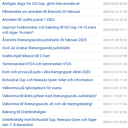
Äntligen dags för GO-Cup, glöm inte anmäla er!
2025-03-03 20:49
Påminnelse om anmälan till årsmöte 26 februari
2025-02-16 21:09
Anmälan till Judits pokal 1 2025
2025-02-15 20:32
Upprop! Funktionärer och bakning till GO Cup 14-15 mars
2025-02-04 15:11
och läger 16 mars?
Årsmöte Stenungsunds judoklubb 26 februari 2025
2025-01-28 20:32
God Jul önskar Stenungsunds judoklubb
2024-12-19 19:45
Grattis Kjell Nilsson till 2 Dan!
2024-12-16 07:38
Terminsavslut HT24 och terminsstart VT25
2024-12-15 11:24
Kom och prova på judo i våra barngrupper våren 2025
2024-12-12 14:14
BohusDal Cup och Newaza Open: tider och information
2024-12-06 11:43
Välkomna på nybörjarkurs för vuxna
2024-12-01 10:53
Välkomna till årets julfest med Stenungsunds Judoklubb!
2024-11-18 07:11
Välkomna till Stenungsunds JK och vår träningstävling!
2024-11-17 17:46
Bakning till Distriktshelgen
2024-11-07 20:26
Distriktshelg med Bohusdal Cup, Newaza Open och läger
2024-11-07 20:06
den 7- 8 december