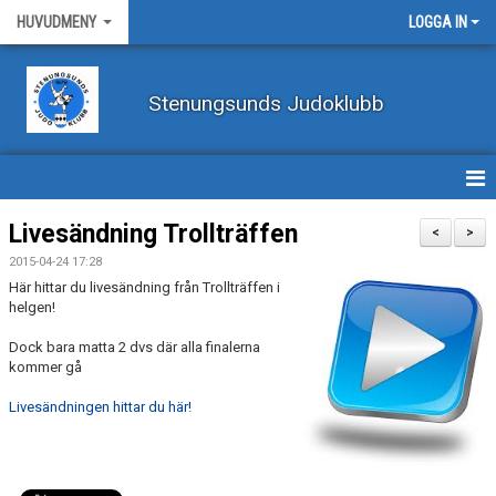
HUVUDMENY
LOGGA IN
Stenungsunds Judoklubb
HEM
Livesändning Trollträffen
<
>
2015-04-24 17:28
FÖRBUNDSNYHETER
Här hittar du livesändning från Trollträffen i
helgen!
BILDER
Dock bara matta 2 dvs där alla finalerna
kommer gå
BÖRJA TRÄNA JUDO
Livesändningen hittar du här!
BLI MEDLEM
VECKOSCHEMA