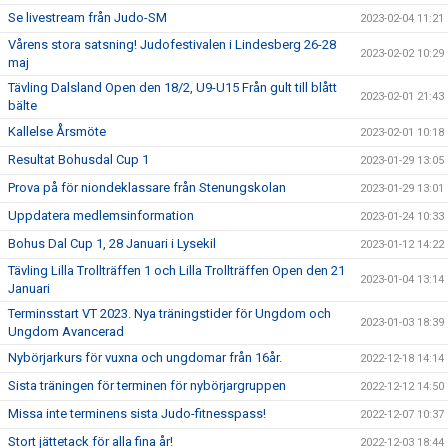
Se livestream från Judo-SM
2023-02-04 11:21
Vårens stora satsning! Judofestivalen i Lindesberg 26-28
2023-02-02 10:29
maj
Tävling Dalsland Open den 18/2, U9-U15 Från gult till blått
2023-02-01 21:43
bälte
Kallelse Årsmöte
2023-02-01 10:18
Resultat Bohusdal Cup 1
2023-01-29 13:05
Prova på för niondeklassare från Stenungskolan
2023-01-29 13:01
Uppdatera medlemsinformation
2023-01-24 10:33
Bohus Dal Cup 1, 28 Januari i Lysekil
2023-01-12 14:22
Tävling Lilla Trollträffen 1 och Lilla Trollträffen Open den 21
2023-01-04 13:14
Januari
Terminsstart VT 2023. Nya träningstider för Ungdom och
2023-01-03 18:39
Ungdom Avancerad
Nybörjarkurs för vuxna och ungdomar från 16år.
2022-12-18 14:14
Sista träningen för terminen för nybörjargruppen
2022-12-12 14:50
Missa inte terminens sista Judo-fitnesspass!
2022-12-07 10:37
Stort jättetack för alla fina år!
2022-12-03 18:44