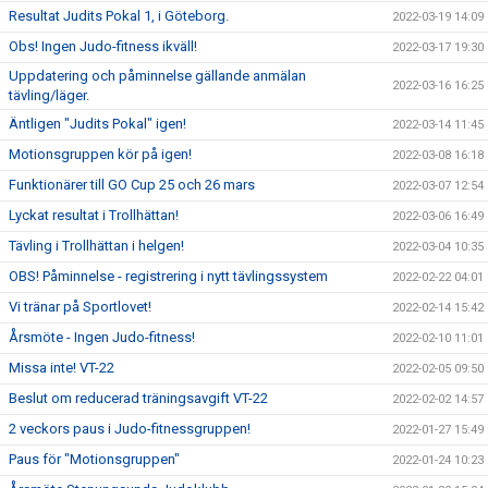
Resultat Judits Pokal 1, i Göteborg.
2022-03-19 14:09
Obs! Ingen Judo-fitness ikväll!
2022-03-17 19:30
Uppdatering och påminnelse gällande anmälan
2022-03-16 16:25
tävling/läger.
Äntligen "Judits Pokal" igen!
2022-03-14 11:45
Motionsgruppen kör på igen!
2022-03-08 16:18
Funktionärer till GO Cup 25 och 26 mars
2022-03-07 12:54
Lyckat resultat i Trollhättan!
2022-03-06 16:49
Tävling i Trollhättan i helgen!
2022-03-04 10:35
OBS! Påminnelse - registrering i nytt tävlingssystem
2022-02-22 04:01
Vi tränar på Sportlovet!
2022-02-14 15:42
Årsmöte - Ingen Judo-fitness!
2022-02-10 11:01
Missa inte! VT-22
2022-02-05 09:50
Beslut om reducerad träningsavgift VT-22
2022-02-02 14:57
2 veckors paus i Judo-fitnessgruppen!
2022-01-27 15:49
Paus för "Motionsgruppen"
2022-01-24 10:23