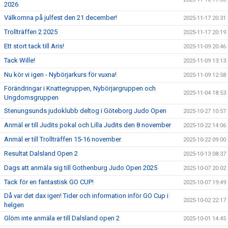
2026
Välkomna på julfest den 21 december!
2025-11-17 20:31
Trollträffen 2 2025
2025-11-17 20:19
Ett stort tack till Aris!
2025-11-09 20:46
Tack Wille!
2025-11-09 13:13
Nu kör vi igen - Nybörjarkurs för vuxna!
2025-11-09 12:58
Förändringar i Knattegruppen, Nybörjargruppen och
2025-11-04 18:53
Ungdomsgruppen
Stenungsunds judoklubb deltog i Göteborg Judo Open
2025-10-27 10:57
Anmäl er till Judits pokal och Lilla Judits den 8 november
2025-10-22 14:06
Anmäl er till Trollträffen 15-16 november
2025-10-22 09:00
Resultat Dalsland Open 2
2025-10-13 08:37
Dags att anmäla sig till Gothenburg Judo Open 2025
2025-10-07 20:02
Tack för en fantastisk GO CUP!
2025-10-07 19:49
Då var det dax igen! Tider och information inför GO Cup i
2025-10-02 22:17
helgen
Glöm inte anmäla er till Dalsland open 2
2025-10-01 14:45