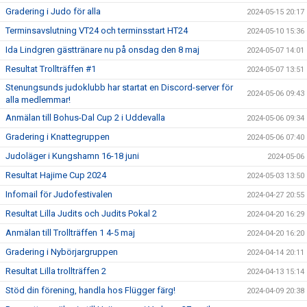
Gradering i Judo för alla
2024-05-15 20:17
Terminsavslutning VT24 och terminsstart HT24
2024-05-10 15:36
Ida Lindgren gästtränare nu på onsdag den 8 maj
2024-05-07 14:01
Resultat Trollträffen #1
2024-05-07 13:51
Stenungsunds judoklubb har startat en Discord-server för
2024-05-06 09:43
alla medlemmar!
Anmälan till Bohus-Dal Cup 2 i Uddevalla
2024-05-06 09:34
Gradering i Knattegruppen
2024-05-06 07:40
Judoläger i Kungshamn 16-18 juni
2024-05-06
Resultat Hajime Cup 2024
2024-05-03 13:50
Infomail för Judofestivalen
2024-04-27 20:55
Resultat Lilla Judits och Judits Pokal 2
2024-04-20 16:29
Anmälan till Trollträffen 1 4-5 maj
2024-04-20 16:20
Gradering i Nybörjargruppen
2024-04-14 20:11
Resultat Lilla trollträffen 2
2024-04-13 15:14
Stöd din förening, handla hos Flügger färg!
2024-04-09 20:38