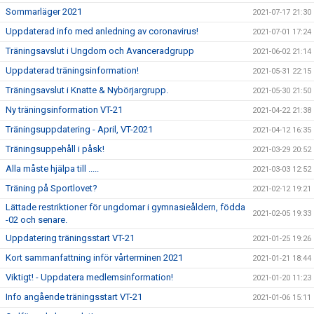
Sommarläger 2021
2021-07-17 21:30
Uppdaterad info med anledning av coronavirus!
2021-07-01 17:24
Träningsavslut i Ungdom och Avanceradgrupp
2021-06-02 21:14
Uppdaterad träningsinformation!
2021-05-31 22:15
Träningsavslut i Knatte & Nybörjargrupp.
2021-05-30 21:50
Ny träningsinformation VT-21
2021-04-22 21:38
Träningsuppdatering - April, VT-2021
2021-04-12 16:35
Träningsuppehåll i påsk!
2021-03-29 20:52
Alla måste hjälpa till .....
2021-03-03 12:52
Träning på Sportlovet?
2021-02-12 19:21
Lättade restriktioner för ungdomar i gymnasieåldern, födda
2021-02-05 19:33
-02 och senare.
Uppdatering träningsstart VT-21
2021-01-25 19:26
Kort sammanfattning inför vårterminen 2021
2021-01-21 18:44
Viktigt! - Uppdatera medlemsinformation!
2021-01-20 11:23
Info angående träningsstart VT-21
2021-01-06 15:11