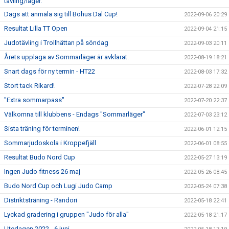
tävling/läger.
Dags att anmäla sig till Bohus Dal Cup!
2022-09-06 20:29
Resultat Lilla TT Open
2022-09-04 21:15
Judotävling i Trollhättan på söndag
2022-09-03 20:11
Årets upplaga av Sommarläger är avklarat.
2022-08-19 18:21
Snart dags för ny termin - HT22
2022-08-03 17:32
Stort tack Rikard!
2022-07-28 22:09
"Extra sommarpass"
2022-07-20 22:37
Välkomna till klubbens - Endags "Sommarläger"
2022-07-03 23:12
Sista träning för terminen!
2022-06-01 12:15
Sommarjudoskola i Kroppefjäll
2022-06-01 08:55
Resultat Budo Nord Cup
2022-05-27 13:19
Ingen Judo-fitness 26 maj
2022-05-26 08:45
Budo Nord Cup och Lugi Judo Camp
2022-05-24 07:38
Distriktsträning - Randori
2022-05-18 22:41
Lyckad gradering i gruppen "Judo för alla"
2022-05-18 21:17
Utedagen 2022 - 6 juni