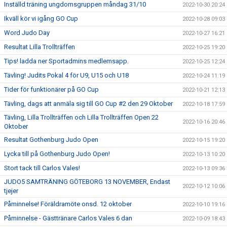
Inställd träning ungdomsgruppen måndag 31/10
2022-10-30 20:24
Ikväll kör vi igång GO Cup
2022-10-28 09:03
Word Judo Day
2022-10-27 16:21
Resultat Lilla Trollträffen
2022-10-25 19:20
Tips! ladda ner Sportadmins medlemsapp.
2022-10-25 12:24
Tävling! Judits Pokal 4 för U9, U15 och U18
2022-10-24 11:19
Tider för funktionärer på GO Cup
2022-10-21 12:13
Tävling, dags att anmäla sig till GO Cup #2 den 29 Oktober
2022-10-18 17:59
Tävling, Lilla Trollträffen och Lilla Trollträffen Open 22
2022-10-16 20:46
Oktober
Resultat Gothenburg Judo Open
2022-10-15 19:20
Lycka till på Gothenburg Judo Open!
2022-10-13 10:20
Stort tack till Carlos Vales!
2022-10-13 09:36
JUDO5 SAMTRÄNING GÖTEBORG 13 NOVEMBER, Endast
2022-10-12 10:06
tjejer
Påminnelse! Föräldramöte onsd. 12 oktober
2022-10-10 19:16
Påminnelse - Gästtränare Carlos Vales 6 dan
2022-10-09 18:43