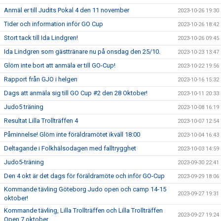
Anmäl er till Judits Pokal 4 den 11 november
2023-10-26 19:30
Tider och information inför GO Cup
2023-10-26 18:42
Stort tack till Ida Lindgren!
2023-10-26 09:45
Ida Lindgren som gästtränare nu på onsdag den 25/10.
2023-10-23 13:47
Glöm inte bort att anmäla er till GO-Cup!
2023-10-22 19:56
Rapport från GJO i helgen
2023-10-16 15:32
Dags att anmäla sig till GO Cup #2 den 28 Oktober!
2023-10-11 20:33
Judo5 träning
2023-10-08 16:19
Resultat Lilla Trollträffen 4
2023-10-07 12:54
Påminnelse! Glöm inte föräldramötet ikväll 18:00
2023-10-04 16:43
Deltagande i Folkhälsodagen med falltrygghet
2023-10-03 14:59
Judo5-träning
2023-09-30 22:41
Den 4 okt är det dags för föräldramöte och inför GO-Cup
2023-09-29 18:06
Kommande tävling Göteborg Judo open och camp 14-15
2023-09-27 19:31
oktober!
Kommande tävling, Lilla Trollträffen och Lilla Trollträffen
2023-09-27 19:24
Open 7 oktober