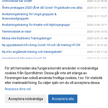
Ordförande har ordet!
2020-12-22 20:36
Årets pristagare 2020 (Året då Covid-19 gäckade oss alla)
2020-12-11 18:01
Avslutningsträning för Ungd.gruppen &
2020-12-11 15:27
Avanceradgruppen.
Avslutningsträning för Knatte och Nybörjargrupp!
2020-12-06 19:11
Terminsslutet är nära!
2020-12-05 10:55
Missa inte klubbens Träningsbingo!
2020-12-01 21:48
Ny uppdaterad info kring Covid-19 och vår träning HT-20!
2020-11-24 21:02
Ny info angående träning och träningstider!
2020-11-03 17:20
Uppdaterad info kring Covid-19
2020-10-31 12:32
Beslut om skärpta allmänna råd!
2020-10-29 15:45
För att hemsidan ska fungera korrekt använder vi nödvändiga
Träning på Höstlovet?
2020-10-25 22:09
cookies från SportAdmin. Dessa går inte att stänga av.
Föreningen kan också använda frivilliga cookies, t.ex. för statistik
Resultat Bohus-dal Cup
2020-10-04 13:30
eller marknadsföring. Du väljer själv om du vill acceptera dessa.
Resultat Kroppefjällskampen
2020-09-27 18:24
Anpassa dina val
Kroppefjällskampen, sönd. 27/9
2020-09-25 13:05
Acceptera nödvändiga
Acceptera alla
Inställd träning Knatte och Nybörjare!
2020-09-23 22:19
Kenny Kling på besök i Katagruppen!
2020-09-23 09:55