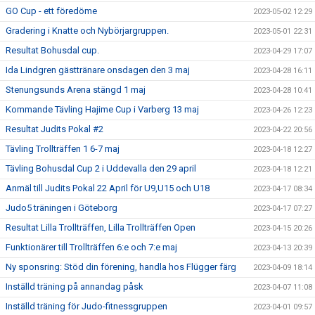
GO Cup - ett föredöme
2023-05-02 12:29
Gradering i Knatte och Nybörjargruppen.
2023-05-01 22:31
Resultat Bohusdal cup.
2023-04-29 17:07
Ida Lindgren gästtränare onsdagen den 3 maj
2023-04-28 16:11
Stenungsunds Arena stängd 1 maj
2023-04-28 10:41
Kommande Tävling Hajime Cup i Varberg 13 maj
2023-04-26 12:23
Resultat Judits Pokal #2
2023-04-22 20:56
Tävling Trollträffen 1 6-7 maj
2023-04-18 12:27
Tävling Bohusdal Cup 2 i Uddevalla den 29 april
2023-04-18 12:21
Anmäl till Judits Pokal 22 April för U9,U15 och U18
2023-04-17 08:34
Judo5 träningen i Göteborg
2023-04-17 07:27
Resultat Lilla Trollträffen, Lilla Trollträffen Open
2023-04-15 20:26
Funktionärer till Trollträffen 6:e och 7:e maj
2023-04-13 20:39
Ny sponsring: Stöd din förening, handla hos Flügger färg
2023-04-09 18:14
Inställd träning på annandag påsk
2023-04-07 11:08
Inställd träning för Judo-fitnessgruppen
2023-04-01 09:57