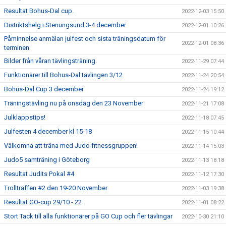
Resultat Bohus-Dal cup.
2022-12-03 15:50
Distriktshelg i Stenungsund 3-4 december
2022-12-01 10:26
Påminnelse anmälan julfest och sista träningsdatum för
2022-12-01 08:36
terminen
Bilder från våran tävlingsträning.
2022-11-29 07:44
Funktionärer till Bohus-Dal tävlingen 3/12
2022-11-24 20:54
Bohus-Dal Cup 3 december
2022-11-24 19:12
Träningstävling nu på onsdag den 23 November
2022-11-21 17:08
Julklappstips!
2022-11-18 07:45
Julfesten 4 december kl 15-18
2022-11-15 10:44
Välkomna att träna med Judo-fitnessgruppen!
2022-11-14 15:03
Judo5 samträning i Göteborg
2022-11-13 18:18
Resultat Judits Pokal #4
2022-11-12 17:30
Trollträffen #2 den 19-20 November
2022-11-03 19:38
Resultat GO-cup 29/10 - 22
2022-11-01 08:22
Stort Tack till alla funktionärer på GO Cup och fler tävlingar
2022-10-30 21:10