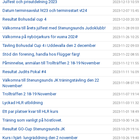
Julfest och prisutdelning 2023
2023-12-13 10:59
Datum terminsavslut ht23 och terminsstart vt24
2023-12-07 15:45
Resultat Bohusdal cup 4
2023-12-03 20:33
Välkomna till årets julfest med Stenungsunds Judoklubb!
2023-11-28 09:03
Välkomna på nybörjarkurs för vuxna 2024!
2023-11-26 10:25
Tävling Bohusdal Cup 4 i Uddevalla den 2 december
2023-11-22 09:03
Stöd din förening, handla hos Flügger färg!
2023-11-22 08:55
Påminnelse, anmälan till Trollträffen 2 18-19 November
2023-11-12 11:55
Resultat Judits Pokal #4
2023-11-11 16:09
Välkomna till Stenungsunds JK träningstävling den 22
2023-11-08 07:19
November!
Trollträffen 2 18-19 November
2023-11-07 19:14
Lyckad HLR utbildning
2023-11-03 11:32
Ett par platser kvar till HLR kurs
2023-11-01 18:49
Träning som vanligt på höstlovet.
2023-10-30 14:26
Resultat GO-Cup Stenungsunds JK
2023-10-29 19:16
Kurs i hjärt- lungräddning den 2 november
2023-10-26 19:40