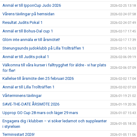
Anmäl er till IpponCup Judo 2026
2026-02-25 13:18
Vårens tävlingar på hemsidan
2026-02-24 07:58
Resultat Judits Pokal 1
2026-02-24 07:49
Anmäl er till Bohus-Dal cup 1
2026-02-17 17:45
Glöm inte anmäla er till årsmötet!
2026-02-17 17:39
Stenungsunds judoklubb på Lilla Trollträffen 1
2026-02-15 16:53
Anmäl er till Judits pokal 1
2026-02-06 09:19
Välkomna till våra kurser i falltrygghet för äldre - vi har plats
2026-02-06 07:09
för fler!
Kallelse till årsmöte den 25 februari 2026
2026-02-02 17:04
Anmäl er till Lilla Trollträffen 1
2026-02-02 07:03
Vårterminens tävlingar
2026-01-19 21:02
SAVE-THE-DATE ÅRSMÖTE 2026
2026-01-19 20:36
Upprop GO Cup 28 mars och läger 29 mars
2026-01-07 15:43
Engagera dig i klubben – vi söker ledamot och suppleanter
2026-01-05 18:35
i styrelsen
Terminsstart 2026!
2026-01-05 11:06