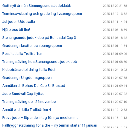
Gott nytt år från Stenungsunds Judoklubb
2025-12-29 21:38
Terminsavslutning och gradering i vuxengruppen
2025-12-17 13:52
Jul-judo i Uddevalla
2025-12-11 14:24
Hjälp oss bli fler!
2025-12-06 18:59
Stenungsunds judoklubb på Bohusdal Cup 3
2025-12-06 18:42
Gradering i knatte- och barngruppen
2025-12-01 11:54
Resultat Lilla Trollträffen
2025-12-01 09:06
Träningstävling hos Stenungsunds judoklubb
2025-12-01 08:50
Klubbtränarutbildning i Lilla Edet
2025-11-24 10:03
Gradering i Ungdomsgruppen
2025-11-24 07:58
Anmälan till Bohus-Dal Cup 3 i Brastad
2025-11-21 09:44
Judo Sundvall Cup flyttad
2025-11-20 07:22
Träningstävling den 26 november
2025-11-20 07:10
Anmäl er till Lilla Trollträffen 4
2025-11-19 12:53
Prova judo – löpande intag för nya medlemmar
2025-11-18 11:13
Falltrygghetsträning för äldre – ny termin startar 11 januari
2025-11-18 11:03