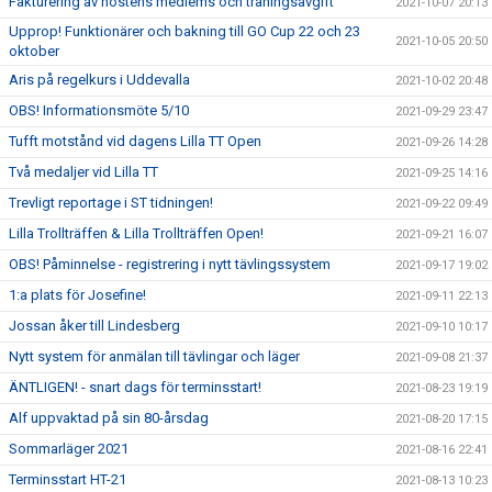
Fakturering av höstens medlems och träningsavgift
2021-10-07 20:13
Upprop! Funktionärer och bakning till GO Cup 22 och 23
2021-10-05 20:50
oktober
Aris på regelkurs i Uddevalla
2021-10-02 20:48
OBS! Informationsmöte 5/10
2021-09-29 23:47
Tufft motstånd vid dagens Lilla TT Open
2021-09-26 14:28
Två medaljer vid Lilla TT
2021-09-25 14:16
Trevligt reportage i ST tidningen!
2021-09-22 09:49
Lilla Trollträffen & Lilla Trollträffen Open!
2021-09-21 16:07
OBS! Påminnelse - registrering i nytt tävlingssystem
2021-09-17 19:02
1:a plats för Josefine!
2021-09-11 22:13
Jossan åker till Lindesberg
2021-09-10 10:17
Nytt system för anmälan till tävlingar och läger
2021-09-08 21:37
ÄNTLIGEN! - snart dags för terminsstart!
2021-08-23 19:19
Alf uppvaktad på sin 80-årsdag
2021-08-20 17:15
Sommarläger 2021
2021-08-16 22:41
Terminsstart HT-21
2021-08-13 10:23