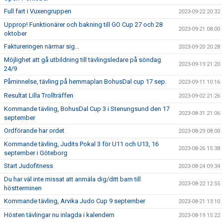
Full fart i Vuxengruppen
2023-09-22 20:32
Upprop! Funktionärer och bakning till GO Cup 27 och 28
2023-09-21 08:00
oktober
Faktureringen närmar sig...
2023-09-20 20:28
Möjlighet att gå utbildning till tävlingsledare på söndag
2023-09-19 21:20
24/9
Påminnelse, tävling på hemmaplan BohusDal cup 17 sep.
2023-09-11 10:16
Resultat Lilla Trollträffen
2023-09-02 21:26
Kommande tävling, BohusDal Cup 3 i Stenungsund den 17
2023-08-31 21:06
september
Ordförande har ordet
2023-08-29 08:00
Kommande tävling, Judits Pokal 3 för U11 och U13, 16
2023-08-26 15:38
september i Göteborg
Start Judofitness
2023-08-24 09:34
Du har väl inte missat att anmäla dig/ditt barn till
2023-08-22 12:55
höstterminen
Kommande tävling, Arvika Judo Cup 9 september
2023-08-21 13:10
Hösten tävlingar nu inlagda i kalendern
2023-08-19 15:22