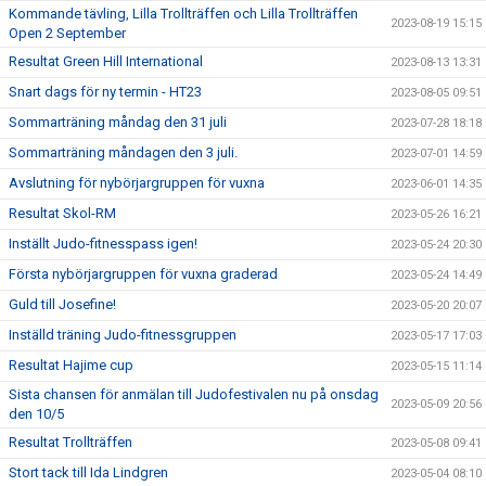
Kommande tävling, Lilla Trollträffen och Lilla Trollträffen
2023-08-19 15:15
Open 2 September
Resultat Green Hill International
2023-08-13 13:31
Snart dags för ny termin - HT23
2023-08-05 09:51
Sommarträning måndag den 31 juli
2023-07-28 18:18
Sommarträning måndagen den 3 juli.
2023-07-01 14:59
Avslutning för nybörjargruppen för vuxna
2023-06-01 14:35
Resultat Skol-RM
2023-05-26 16:21
Inställt Judo-fitnesspass igen!
2023-05-24 20:30
Första nybörjargruppen för vuxna graderad
2023-05-24 14:49
Guld till Josefine!
2023-05-20 20:07
Inställd träning Judo-fitnessgruppen
2023-05-17 17:03
Resultat Hajime cup
2023-05-15 11:14
Sista chansen för anmälan till Judofestivalen nu på onsdag
2023-05-09 20:56
den 10/5
Resultat Trollträffen
2023-05-08 09:41
Stort tack till Ida Lindgren
2023-05-04 08:10