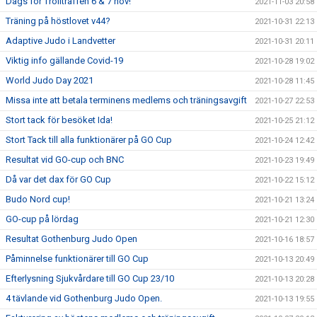
Dags för Trollträffen 6 & 7 nov!
2021-11-03 20:58
Träning på höstlovet v44?
2021-10-31 22:13
Adaptive Judo i Landvetter
2021-10-31 20:11
Viktig info gällande Covid-19
2021-10-28 19:02
World Judo Day 2021
2021-10-28 11:45
Missa inte att betala terminens medlems och träningsavgift
2021-10-27 22:53
Stort tack för besöket Ida!
2021-10-25 21:12
Stort Tack till alla funktionärer på GO Cup
2021-10-24 12:42
Resultat vid GO-cup och BNC
2021-10-23 19:49
Då var det dax för GO Cup
2021-10-22 15:12
Budo Nord cup!
2021-10-21 13:24
GO-cup på lördag
2021-10-21 12:30
Resultat Gothenburg Judo Open
2021-10-16 18:57
Påminnelse funktionärer till GO Cup
2021-10-13 20:49
Efterlysning Sjukvårdare till GO Cup 23/10
2021-10-13 20:28
4 tävlande vid Gothenburg Judo Open.
2021-10-13 19:55