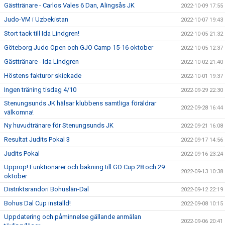
Gästtränare - Carlos Vales 6 Dan, Alingsås JK
2022-10-09 17:55
Judo-VM i Uzbekistan
2022-10-07 19:43
Stort tack till Ida Lindgren!
2022-10-05 21:32
Göteborg Judo Open och GJO Camp 15-16 oktober
2022-10-05 12:37
Gästtränare - Ida Lindgren
2022-10-02 21:40
Höstens fakturor skickade
2022-10-01 19:37
Ingen träning tisdag 4/10
2022-09-29 22:30
Stenungsunds JK hälsar klubbens samtliga föräldrar
2022-09-28 16:44
välkomna!
Ny huvudtränare för Stenungsunds JK
2022-09-21 16:08
Resultat Judits Pokal 3
2022-09-17 14:56
Judits Pokal
2022-09-16 23:24
Upprop! Funktionärer och bakning till GO Cup 28 och 29
2022-09-13 10:38
oktober
Distriktsrandori Bohuslän-Dal
2022-09-12 22:19
Bohus Dal Cup inställd!
2022-09-08 10:15
Uppdatering och påminnelse gällande anmälan
2022-09-06 20:41