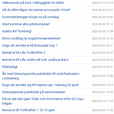
Välkommen på kurs i falltrygghet för äldre
2025-07-12 07:29
Vill du eller någon du känner prova judo i höst?
2025-06-30 07:21
Sommarträningen börjar nu på onsdag.
2025-06-29 22:00
Glad sommar alla judokompisar!
2025-06-02 07:11
Grattis Alf Tornberg!
2025-05-26 21:08
Elma Lundhag ny ungdomsrepresentant
2025-05-26 21:03
Dags att anmäla er till Bohusdal Cup 1
2025-04-27 20:47
Anmäl er till Lilla Trollträffen 2
2025-04-23 18:47
Anmäl er till Lilla Judits vår och Judits pokal 2
2025-04-23 18:29
Påskledigt
2025-04-13 20:31
Åk med Stenungsunds judoklubb till Judofestivalen i
2025-04-05 19:30
Lindesberg
Dags att anmäla sig till Hajime cup i Varberg 26 april!
2025-04-05 19:19
Stenungsunds judoklubb på seniormässan
2025-03-31 16:49
Då var det dax igen! Tider och information inför GO Cup i
2025-03-14 11:43
helgen
Anmäl er till Trollträffen 1 12-13 april
2025-03-04 19:02