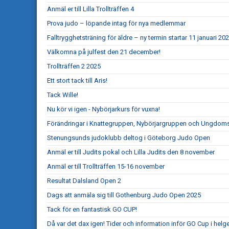
Anmäl er till Lilla Trollträffen 4
Prova judo – löpande intag för nya medlemmar
Falltrygghetsträning för äldre – ny termin startar 11 januari 20
Välkomna på julfest den 21 december!
Trollträffen 2 2025
Ett stort tack till Aris!
Tack Wille!
Nu kör vi igen - Nybörjarkurs för vuxna!
Förändringar i Knattegruppen, Nybörjargruppen och Ungdo
Stenungsunds judoklubb deltog i Göteborg Judo Open
Anmäl er till Judits pokal och Lilla Judits den 8 november
Anmäl er till Trollträffen 15-16 november
Resultat Dalsland Open 2
Dags att anmäla sig till Gothenburg Judo Open 2025
Tack för en fantastisk GO CUP!
Då var det dax igen! Tider och information inför GO Cup i helg