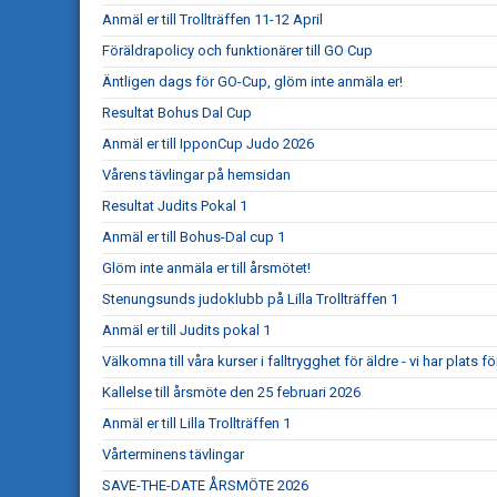
Anmäl er till Trollträffen 11-12 April
Föräldrapolicy och funktionärer till GO Cup
Äntligen dags för GO-Cup, glöm inte anmäla er!
Resultat Bohus Dal Cup
Anmäl er till IpponCup Judo 2026
Vårens tävlingar på hemsidan
Resultat Judits Pokal 1
Anmäl er till Bohus-Dal cup 1
Glöm inte anmäla er till årsmötet!
Stenungsunds judoklubb på Lilla Trollträffen 1
Anmäl er till Judits pokal 1
Välkomna till våra kurser i falltrygghet för äldre - vi har plats för
Kallelse till årsmöte den 25 februari 2026
Anmäl er till Lilla Trollträffen 1
Vårterminens tävlingar
SAVE-THE-DATE ÅRSMÖTE 2026