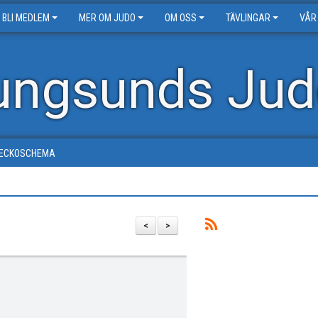
BLI MEDLEM
MER OM JUDO
OM OSS
TÄVLINGAR
VÅR
ungsunds Jud
ECKOSCHEMA
<
>