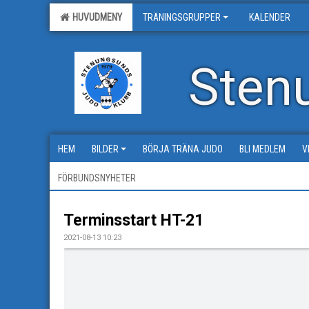
HUVUDMENY
TRÄNINGSGRUPPER
KALENDER
Sten
HEM
BILDER
BÖRJA TRÄNA JUDO
BLI MEDLEM
V
FÖRBUNDSNYHETER
Terminsstart HT-21
2021-08-13 10:23