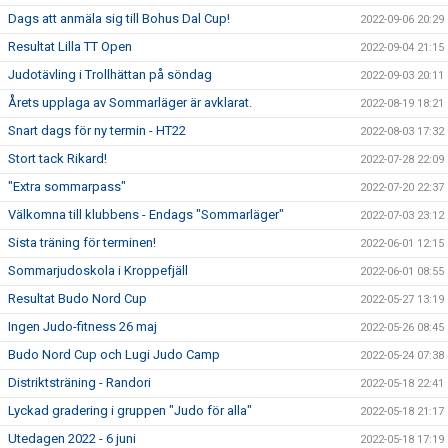
Dags att anmäla sig till Bohus Dal Cup!
2022-09-06 20:29
Resultat Lilla TT Open
2022-09-04 21:15
Judotävling i Trollhättan på söndag
2022-09-03 20:11
Årets upplaga av Sommarläger är avklarat.
2022-08-19 18:21
Snart dags för ny termin - HT22
2022-08-03 17:32
Stort tack Rikard!
2022-07-28 22:09
"Extra sommarpass"
2022-07-20 22:37
Välkomna till klubbens - Endags "Sommarläger"
2022-07-03 23:12
Sista träning för terminen!
2022-06-01 12:15
Sommarjudoskola i Kroppefjäll
2022-06-01 08:55
Resultat Budo Nord Cup
2022-05-27 13:19
Ingen Judo-fitness 26 maj
2022-05-26 08:45
Budo Nord Cup och Lugi Judo Camp
2022-05-24 07:38
Distriktsträning - Randori
2022-05-18 22:41
Lyckad gradering i gruppen "Judo för alla"
2022-05-18 21:17
Utedagen 2022 - 6 juni
2022-05-18 17:19