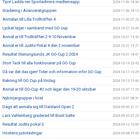
Tips! Ladda ner Sportadmins medlemsapp
2024-11-06 18:34
Gradering i Avanceratgruppen
2024-11-06 18:13
Anmälan till Lilla Trollträffen 4
2024-11-05 07:23
Lyckat läger i samband med GO-cup
2024-10-27 10:44
Anmäl er till Trollträffen 2 9-10 November
2024-10-21 19:35
Anmäl er till Judits Pokal 4 den 2 november
2024-10-21 19:27
Resultat Stenungsunds JK GO-Cup 2 2024
2024-10-21 18:47
Stort Tack till alla funktionärer på GO Cup
2024-10-19 23:43
Då var det dax igen! Tider och information inför GO Cup
2024-10-17 19:29
Bakning till GO Cup på lördag
2024-10-13 19:46
Anmäl er till GO-Cup #2 och läger den 19-20 oktober
2024-10-07 17:29
Nybörjargrupper i höst
2024-10-01 08:31
Dags att anmäla sig till Dalsland Open 2
2024-09-30 21:11
Lars Vahlenberg graderad till Brunt bälte
2024-09-23 07:23
Resultat Judits pokal 3
2024-09-16 10:00
Höstens judotävlingar
2024-09-08 19:43