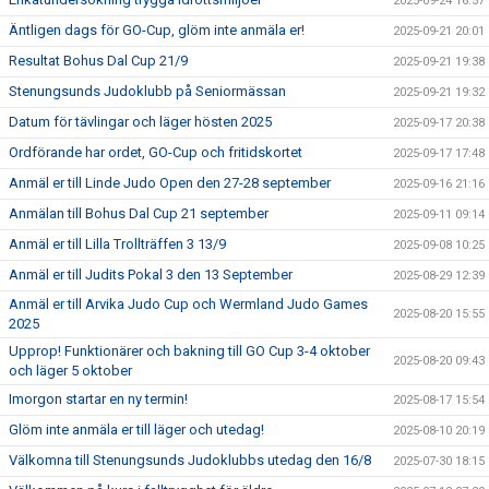
2025-09-24 16:57
Äntligen dags för GO-Cup, glöm inte anmäla er!
2025-09-21 20:01
Resultat Bohus Dal Cup 21/9
2025-09-21 19:38
Stenungsunds Judoklubb på Seniormässan
2025-09-21 19:32
Datum för tävlingar och läger hösten 2025
2025-09-17 20:38
Ordförande har ordet, GO-Cup och fritidskortet
2025-09-17 17:48
Anmäl er till Linde Judo Open den 27-28 september
2025-09-16 21:16
Anmälan till Bohus Dal Cup 21 september
2025-09-11 09:14
Anmäl er till Lilla Trollträffen 3 13/9
2025-09-08 10:25
Anmäl er till Judits Pokal 3 den 13 September
2025-08-29 12:39
Anmäl er till Arvika Judo Cup och Wermland Judo Games
2025-08-20 15:55
2025
Upprop! Funktionärer och bakning till GO Cup 3-4 oktober
2025-08-20 09:43
och läger 5 oktober
Imorgon startar en ny termin!
2025-08-17 15:54
Glöm inte anmäla er till läger och utedag!
2025-08-10 20:19
Välkomna till Stenungsunds Judoklubbs utedag den 16/8
2025-07-30 18:15