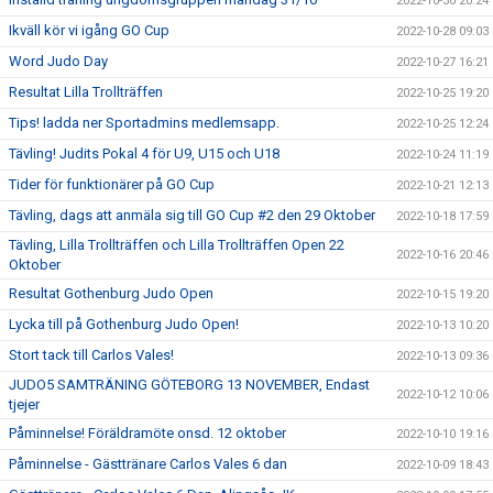
2022-10-30 20:24
Ikväll kör vi igång GO Cup
2022-10-28 09:03
Word Judo Day
2022-10-27 16:21
Resultat Lilla Trollträffen
2022-10-25 19:20
Tips! ladda ner Sportadmins medlemsapp.
2022-10-25 12:24
Tävling! Judits Pokal 4 för U9, U15 och U18
2022-10-24 11:19
Tider för funktionärer på GO Cup
2022-10-21 12:13
Tävling, dags att anmäla sig till GO Cup #2 den 29 Oktober
2022-10-18 17:59
Tävling, Lilla Trollträffen och Lilla Trollträffen Open 22
2022-10-16 20:46
Oktober
Resultat Gothenburg Judo Open
2022-10-15 19:20
Lycka till på Gothenburg Judo Open!
2022-10-13 10:20
Stort tack till Carlos Vales!
2022-10-13 09:36
JUDO5 SAMTRÄNING GÖTEBORG 13 NOVEMBER, Endast
2022-10-12 10:06
tjejer
Påminnelse! Föräldramöte onsd. 12 oktober
2022-10-10 19:16
Påminnelse - Gästtränare Carlos Vales 6 dan
2022-10-09 18:43