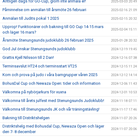
Äntligen dags för GO-Cup, glöm inte anmäla er!
2025-03-03 20:49
Påminnelse om anmälan till årsmöte 26 februari
2025-02-16 21:09
Anmälan till Judits pokal 1 2025
2025-02-15 20:32
Upprop! Funktionärer och bakning till GO Cup 14-15 mars
2025-02-04 15:11
och läger 16 mars?
Årsmöte Stenungsunds judoklubb 26 februari 2025
2025-01-28 20:32
God Jul önskar Stenungsunds judoklubb
2024-12-19 19:45
Grattis Kjell Nilsson till 2 Dan!
2024-12-16 07:38
Terminsavslut HT24 och terminsstart VT25
2024-12-15 11:24
Kom och prova på judo i våra barngrupper våren 2025
2024-12-12 14:14
BohusDal Cup och Newaza Open: tider och information
2024-12-06 11:43
Välkomna på nybörjarkurs för vuxna
2024-12-01 10:53
Välkomna till årets julfest med Stenungsunds Judoklubb!
2024-11-18 07:11
Välkomna till Stenungsunds JK och vår träningstävling!
2024-11-17 17:46
Bakning till Distriktshelgen
2024-11-07 20:26
Distriktshelg med Bohusdal Cup, Newaza Open och läger
2024-11-07 20:06
den 7- 8 december