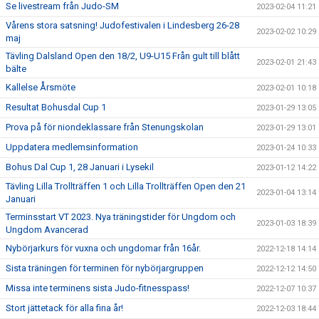
Se livestream från Judo-SM
2023-02-04 11:21
Vårens stora satsning! Judofestivalen i Lindesberg 26-28
2023-02-02 10:29
maj
Tävling Dalsland Open den 18/2, U9-U15 Från gult till blått
2023-02-01 21:43
bälte
Kallelse Årsmöte
2023-02-01 10:18
Resultat Bohusdal Cup 1
2023-01-29 13:05
Prova på för niondeklassare från Stenungskolan
2023-01-29 13:01
Uppdatera medlemsinformation
2023-01-24 10:33
Bohus Dal Cup 1, 28 Januari i Lysekil
2023-01-12 14:22
Tävling Lilla Trollträffen 1 och Lilla Trollträffen Open den 21
2023-01-04 13:14
Januari
Terminsstart VT 2023. Nya träningstider för Ungdom och
2023-01-03 18:39
Ungdom Avancerad
Nybörjarkurs för vuxna och ungdomar från 16år.
2022-12-18 14:14
Sista träningen för terminen för nybörjargruppen
2022-12-12 14:50
Missa inte terminens sista Judo-fitnesspass!
2022-12-07 10:37
Stort jättetack för alla fina år!
2022-12-03 18:44