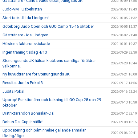
Gästtränare - Carlos Vales 6 Dan, Alingsås JK
2022-10-09 17:55
Judo-VM i Uzbekistan
2022-10-07 19:43
Stort tack till Ida Lindgren!
2022-10-05 21:32
Göteborg Judo Open och GJO Camp 15-16 oktober
2022-10-05 12:37
Gästtränare - Ida Lindgren
2022-10-02 21:40
Höstens fakturor skickade
2022-10-01 19:37
Ingen träning tisdag 4/10
2022-09-29 22:30
Stenungsunds JK hälsar klubbens samtliga föräldrar
2022-09-28 16:44
välkomna!
Ny huvudtränare för Stenungsunds JK
2022-09-21 16:08
Resultat Judits Pokal 3
2022-09-17 14:56
Judits Pokal
2022-09-16 23:24
Upprop! Funktionärer och bakning till GO Cup 28 och 29
2022-09-13 10:38
oktober
Distriktsrandori Bohuslän-Dal
2022-09-12 22:19
Bohus Dal Cup inställd!
2022-09-08 10:15
Uppdatering och påminnelse gällande anmälan
2022-09-06 20:41
tävling/läger.