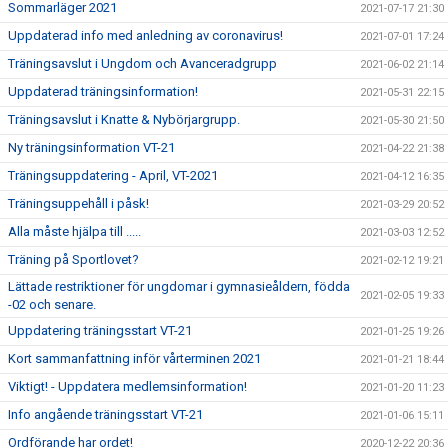
Sommarläger 2021
2021-07-17 21:30
Uppdaterad info med anledning av coronavirus!
2021-07-01 17:24
Träningsavslut i Ungdom och Avanceradgrupp
2021-06-02 21:14
Uppdaterad träningsinformation!
2021-05-31 22:15
Träningsavslut i Knatte & Nybörjargrupp.
2021-05-30 21:50
Ny träningsinformation VT-21
2021-04-22 21:38
Träningsuppdatering - April, VT-2021
2021-04-12 16:35
Träningsuppehåll i påsk!
2021-03-29 20:52
Alla måste hjälpa till .....
2021-03-03 12:52
Träning på Sportlovet?
2021-02-12 19:21
Lättade restriktioner för ungdomar i gymnasieåldern, födda
2021-02-05 19:33
-02 och senare.
Uppdatering träningsstart VT-21
2021-01-25 19:26
Kort sammanfattning inför vårterminen 2021
2021-01-21 18:44
Viktigt! - Uppdatera medlemsinformation!
2021-01-20 11:23
Info angående träningsstart VT-21
2021-01-06 15:11
Ordförande har ordet!
2020-12-22 20:36