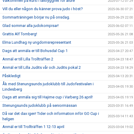
Välkommen på kurs i falltrygghet för äldre
2025-07-12 07:29
Vill du eller någon du känner prova judo i höst?
2025-06-30 07:21
Sommarträningen börjar nu på onsdag.
2025-06-29 22:00
Glad sommar alla judokompisar!
2025-06-02 07:11
Grattis Alf Tornberg!
2025-05-26 21:08
Elma Lundhag ny ungdomsrepresentant
2025-05-26 21:03
Dags att anmäla er till Bohusdal Cup 1
2025-04-27 20:47
Anmäl er till Lilla Trollträffen 2
2025-04-23 18:47
Anmäl er till Lilla Judits vår och Judits pokal 2
2025-04-23 18:29
Påskledigt
2025-04-13 20:31
Åk med Stenungsunds judoklubb till Judofestivalen i
2025-04-05 19:30
Lindesberg
Dags att anmäla sig till Hajime cup i Varberg 26 april!
2025-04-05 19:19
Stenungsunds judoklubb på seniormässan
2025-03-31 16:49
Då var det dax igen! Tider och information inför GO Cup i
2025-03-14 11:43
helgen
Anmäl er till Trollträffen 1 12-13 april
2025-03-04 19:02