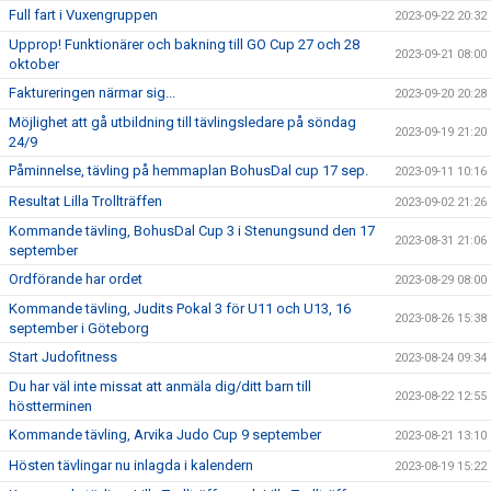
Full fart i Vuxengruppen
2023-09-22 20:32
Upprop! Funktionärer och bakning till GO Cup 27 och 28
2023-09-21 08:00
oktober
Faktureringen närmar sig...
2023-09-20 20:28
Möjlighet att gå utbildning till tävlingsledare på söndag
2023-09-19 21:20
24/9
Påminnelse, tävling på hemmaplan BohusDal cup 17 sep.
2023-09-11 10:16
Resultat Lilla Trollträffen
2023-09-02 21:26
Kommande tävling, BohusDal Cup 3 i Stenungsund den 17
2023-08-31 21:06
september
Ordförande har ordet
2023-08-29 08:00
Kommande tävling, Judits Pokal 3 för U11 och U13, 16
2023-08-26 15:38
september i Göteborg
Start Judofitness
2023-08-24 09:34
Du har väl inte missat att anmäla dig/ditt barn till
2023-08-22 12:55
höstterminen
Kommande tävling, Arvika Judo Cup 9 september
2023-08-21 13:10
Hösten tävlingar nu inlagda i kalendern
2023-08-19 15:22