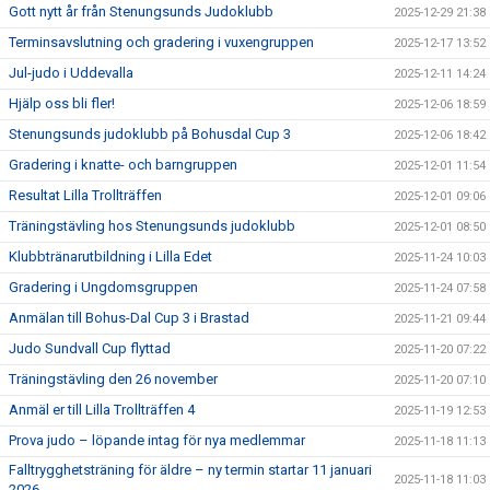
Gott nytt år från Stenungsunds Judoklubb
2025-12-29 21:38
Terminsavslutning och gradering i vuxengruppen
2025-12-17 13:52
Jul-judo i Uddevalla
2025-12-11 14:24
Hjälp oss bli fler!
2025-12-06 18:59
Stenungsunds judoklubb på Bohusdal Cup 3
2025-12-06 18:42
Gradering i knatte- och barngruppen
2025-12-01 11:54
Resultat Lilla Trollträffen
2025-12-01 09:06
Träningstävling hos Stenungsunds judoklubb
2025-12-01 08:50
Klubbtränarutbildning i Lilla Edet
2025-11-24 10:03
Gradering i Ungdomsgruppen
2025-11-24 07:58
Anmälan till Bohus-Dal Cup 3 i Brastad
2025-11-21 09:44
Judo Sundvall Cup flyttad
2025-11-20 07:22
Träningstävling den 26 november
2025-11-20 07:10
Anmäl er till Lilla Trollträffen 4
2025-11-19 12:53
Prova judo – löpande intag för nya medlemmar
2025-11-18 11:13
Falltrygghetsträning för äldre – ny termin startar 11 januari
2025-11-18 11:03
2026