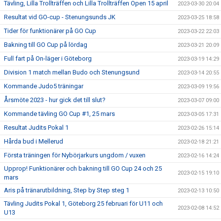
Tävling, Lilla Trollträffen och Lilla Trollträffen Open 15 april
2023-03-30 20:04
Resultat vid GO-cup - Stenungsunds JK
2023-03-25 18:58
Tider för funktionärer på GO Cup
2023-03-22 22:03
Bakning till GO Cup på lördag
2023-03-21 20:09
Full fart på On-läger i Göteborg
2023-03-19 14:29
Division 1 match mellan Budo och Stenungsund
2023-03-14 20:55
Kommande Judo5 träningar
2023-03-09 19:56
Årsmöte 2023 - hur gick det till slut?
2023-03-07 09:00
Kommande tävling GO Cup #1, 25 mars
2023-03-05 17:31
Resultat Judits Pokal 1
2023-02-26 15:14
Hårda bud i Mellerud
2023-02-18 21:21
Första träningen för Nybörjarkurs ungdom / vuxen
2023-02-16 14:24
Upprop! Funktionärer och bakning till GO Cup 24 och 25
2023-02-15 19:10
mars
Aris på tränarutbildning, Step by Step steg 1
2023-02-13 10:50
Tävling Judits Pokal 1, Göteborg 25 februari för U11 och
2023-02-08 14:52
U13