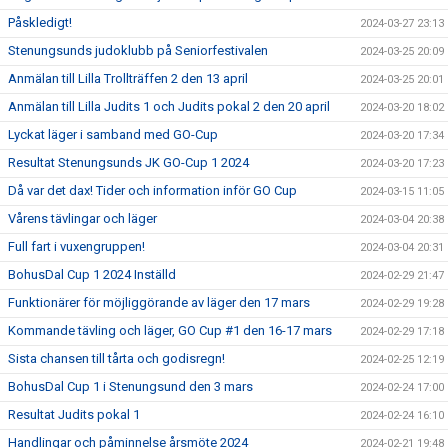
Påskledigt!
2024-03-27 23:13
Stenungsunds judoklubb på Seniorfestivalen
2024-03-25 20:09
Anmälan till Lilla Trollträffen 2 den 13 april
2024-03-25 20:01
Anmälan till Lilla Judits 1 och Judits pokal 2 den 20 april
2024-03-20 18:02
Lyckat läger i samband med GO-Cup
2024-03-20 17:34
Resultat Stenungsunds JK GO-Cup 1 2024
2024-03-20 17:23
Då var det dax! Tider och information inför GO Cup
2024-03-15 11:05
Vårens tävlingar och läger
2024-03-04 20:38
Full fart i vuxengruppen!
2024-03-04 20:31
BohusDal Cup 1 2024 Inställd
2024-02-29 21:47
Funktionärer för möjliggörande av läger den 17 mars
2024-02-29 19:28
Kommande tävling och läger, GO Cup #1 den 16-17 mars
2024-02-29 17:18
Sista chansen till tårta och godisregn!
2024-02-25 12:19
BohusDal Cup 1 i Stenungsund den 3 mars
2024-02-24 17:00
Resultat Judits pokal 1
2024-02-24 16:10
Handlingar och påminnelse årsmöte 2024
2024-02-21 19:48