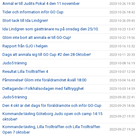
Anmäl er till Judits Pokal 4 den 11 november
2023-10-26 19:30
Tider och information inför GO Cup
2023-10-26 18:42
Stort tack till Ida Lindgren!
2023-10-26 09:45
Ida Lindgren som gästtränare nu på onsdag den 25/10.
2023-10-23 13:47
Glöm inte bort att anmäla er till GO-Cup!
2023-10-22 19:56
Rapport från GJO i helgen
2023-10-16 15:32
Dags att anmäla sig till GO Cup #2 den 28 Oktober!
2023-10-11 20:33
Judo5 träning
2023-10-08 16:19
Resultat Lilla Trollträffen 4
2023-10-07 12:54
Påminnelse! Glöm inte föräldramötet ikväll 18:00
2023-10-04 16:43
Deltagande i Folkhälsodagen med falltrygghet
2023-10-03 14:59
Judo5-träning
2023-09-30 22:41
Den 4 okt är det dags för föräldramöte och inför GO-Cup
2023-09-29 18:06
Kommande tävling Göteborg Judo open och camp 14-15
2023-09-27 19:31
oktober!
Kommande tävling, Lilla Trollträffen och Lilla Trollträffen
2023-09-27 19:24
Open 7 oktober