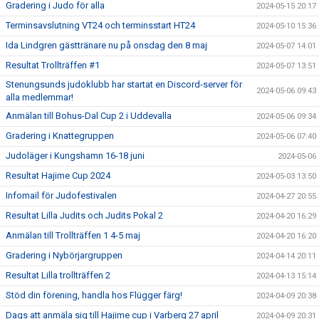
Gradering i Judo för alla
2024-05-15 20:17
Terminsavslutning VT24 och terminsstart HT24
2024-05-10 15:36
Ida Lindgren gästtränare nu på onsdag den 8 maj
2024-05-07 14:01
Resultat Trollträffen #1
2024-05-07 13:51
Stenungsunds judoklubb har startat en Discord-server för
2024-05-06 09:43
alla medlemmar!
Anmälan till Bohus-Dal Cup 2 i Uddevalla
2024-05-06 09:34
Gradering i Knattegruppen
2024-05-06 07:40
Judoläger i Kungshamn 16-18 juni
2024-05-06
Resultat Hajime Cup 2024
2024-05-03 13:50
Infomail för Judofestivalen
2024-04-27 20:55
Resultat Lilla Judits och Judits Pokal 2
2024-04-20 16:29
Anmälan till Trollträffen 1 4-5 maj
2024-04-20 16:20
Gradering i Nybörjargruppen
2024-04-14 20:11
Resultat Lilla trollträffen 2
2024-04-13 15:14
Stöd din förening, handla hos Flügger färg!
2024-04-09 20:38
Dags att anmäla sig till Hajime cup i Varberg 27 april
2024-04-09 20:31