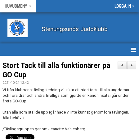
HUVUDMENY
LOGGA IN
Stenungsunds Judoklubb
HEM
Stort Tack till alla funktionärer på
<
>
GO Cup
FÖRBUNDSNYHETER
2021-10-24 12:42
BILDER
Vi från klubbens tävlingsledning vill rikta ett stort tack till alla ungdomar
och föräldrar och andra frivilliga som gjorde en kanoninsats igår under
årets GO-Cup.
BÖRJA TRÄNA JUDO
Utan alla som ställde upp igår hade vi inte kunnat genomföra tävlingen.
BLI MEDLEM
Alla behövs!
/Tävlingsgruppen genom Jeanette Vahlenberg
VECKOSCHEMA