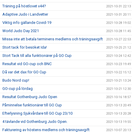
Träning på höstlovet v44?
2021-10-31 22:13
Adaptive Judo i Landvetter
2021-10-31 20:11
Viktig info gällande Covid-19
2021-10-28 19:02
World Judo Day 2021
2021-10-28 11:45
Missa inte att betala terminens medlems och träningsavgift
2021-10-27 22:53
Stort tack för besöket Ida!
2021-10-25 21:12
Stort Tack till alla funktionärer på GO Cup
2021-10-24 12:42
Resultat vid GO-cup och BNC
2021-10-23 19:49
Då var det dax för GO Cup
2021-10-22 15:12
Budo Nord cup!
2021-10-21 13:24
GO-cup på lördag
2021-10-21 12:30
Resultat Gothenburg Judo Open
2021-10-16 18:57
Påminnelse funktionärer till GO Cup
2021-10-13 20:49
Efterlysning Sjukvårdare till GO Cup 23/10
2021-10-13 20:28
4 tävlande vid Gothenburg Judo Open.
2021-10-13 19:55
Fakturering av höstens medlems och träningsavgift
2021-10-07 20:13