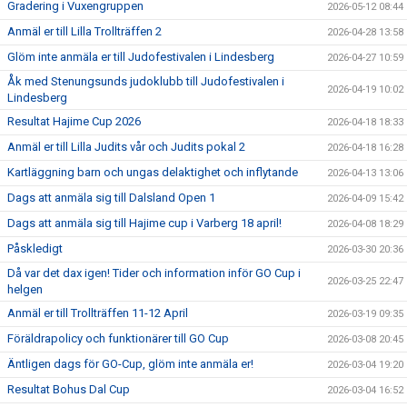
Gradering i Vuxengruppen
2026-05-12 08:44
Anmäl er till Lilla Trollträffen 2
2026-04-28 13:58
Glöm inte anmäla er till Judofestivalen i Lindesberg
2026-04-27 10:59
Åk med Stenungsunds judoklubb till Judofestivalen i
2026-04-19 10:02
Lindesberg
Resultat Hajime Cup 2026
2026-04-18 18:33
Anmäl er till Lilla Judits vår och Judits pokal 2
2026-04-18 16:28
Kartläggning barn och ungas delaktighet och inflytande
2026-04-13 13:06
Dags att anmäla sig till Dalsland Open 1
2026-04-09 15:42
Dags att anmäla sig till Hajime cup i Varberg 18 april!
2026-04-08 18:29
Påskledigt
2026-03-30 20:36
Då var det dax igen! Tider och information inför GO Cup i
2026-03-25 22:47
helgen
Anmäl er till Trollträffen 11-12 April
2026-03-19 09:35
Föräldrapolicy och funktionärer till GO Cup
2026-03-08 20:45
Äntligen dags för GO-Cup, glöm inte anmäla er!
2026-03-04 19:20
Resultat Bohus Dal Cup
2026-03-04 16:52