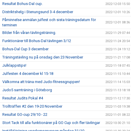
Resultat Bohus-Dal cup.
2022-12-03 15:50
Distriktshelg i Stenungsund 3-4 december
2022-12-01 10:26
Påminnelse anmälan julfest och sista träningsdatum för
2022-12-01 08:36
terminen
Bilder från våran tävlingsträning.
2022-11-29 07:44
Funktionärer till Bohus-Dal tävlingen 3/12
2022-11-24 20:54
Bohus-Dal Cup 3 december
2022-11-24 19:12
Träningstävling nu på onsdag den 23 November
2022-11-21 17:08
Julklappstips!
2022-11-18 07:45
Julfesten 4 december kl 15-18
2022-11-15 10:44
Välkomna att träna med Judo-fitnessgruppen!
2022-11-14 15:03
Judo5 samträning i Göteborg
2022-11-13 18:18
Resultat Judits Pokal #4
2022-11-12 17:30
Trollträffen #2 den 19-20 November
2022-11-03 19:38
Resultat GO-cup 29/10 - 22
2022-11-01 08:22
Stort Tack till alla funktionärer på GO Cup och fler tävlingar
2022-10-30 21:10
Inställd träning ungdomsgruppen måndag 31/10