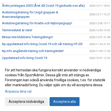
Årets pristagare 2020 (Året då Covid-19 gäckade oss alla)
2020-12-11 18:01
Avslutningsträning för Ungd.gruppen &
2020-12-11 15:27
Avanceradgruppen.
Avslutningsträning för Knatte och Nybörjargrupp!
2020-12-06 19:11
Terminsslutet är nära!
2020-12-05 10:55
Missa inte klubbens Träningsbingo!
2020-12-01 21:48
Ny uppdaterad info kring Covid-19 och vår träning HT-20!
2020-11-24 21:02
Ny info angående träning och träningstider!
2020-11-03 17:20
Uppdaterad info kring Covid-19
2020-10-31 12:32
Beslut om skärpta allmänna råd!
2020-10-29 15:45
För att hemsidan ska fungera korrekt använder vi nödvändiga
Träning på Höstlovet?
2020-10-25 22:09
cookies från SportAdmin. Dessa går inte att stänga av.
Resultat Bohus-dal Cup
2020-10-04 13:30
Föreningen kan också använda frivilliga cookies, t.ex. för statistik
eller marknadsföring. Du väljer själv om du vill acceptera dessa.
Resultat Kroppefjällskampen
2020-09-27 18:24
Anpassa dina val
Kroppefjällskampen, sönd. 27/9
2020-09-25 13:05
Inställd träning Knatte och Nybörjare!
2020-09-23 22:19
Acceptera nödvändiga
Acceptera alla
Kenny Kling på besök i Katagruppen!
2020-09-23 09:55