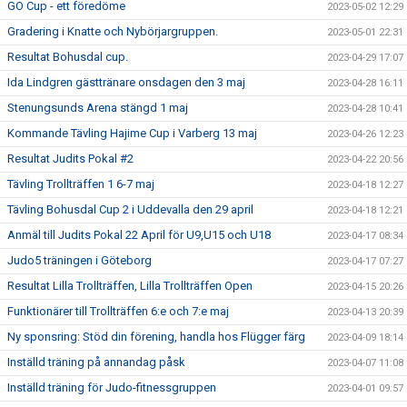
GO Cup - ett föredöme
2023-05-02 12:29
Gradering i Knatte och Nybörjargruppen.
2023-05-01 22:31
Resultat Bohusdal cup.
2023-04-29 17:07
Ida Lindgren gästtränare onsdagen den 3 maj
2023-04-28 16:11
Stenungsunds Arena stängd 1 maj
2023-04-28 10:41
Kommande Tävling Hajime Cup i Varberg 13 maj
2023-04-26 12:23
Resultat Judits Pokal #2
2023-04-22 20:56
Tävling Trollträffen 1 6-7 maj
2023-04-18 12:27
Tävling Bohusdal Cup 2 i Uddevalla den 29 april
2023-04-18 12:21
Anmäl till Judits Pokal 22 April för U9,U15 och U18
2023-04-17 08:34
Judo5 träningen i Göteborg
2023-04-17 07:27
Resultat Lilla Trollträffen, Lilla Trollträffen Open
2023-04-15 20:26
Funktionärer till Trollträffen 6:e och 7:e maj
2023-04-13 20:39
Ny sponsring: Stöd din förening, handla hos Flügger färg
2023-04-09 18:14
Inställd träning på annandag påsk
2023-04-07 11:08
Inställd träning för Judo-fitnessgruppen
2023-04-01 09:57