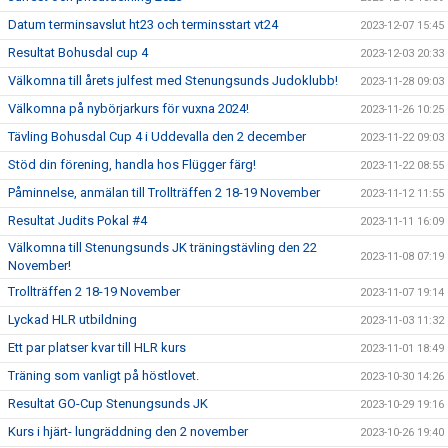
Datum terminsavslut ht23 och terminsstart vt24
2023-12-07 15:45
Resultat Bohusdal cup 4
2023-12-03 20:33
Välkomna till årets julfest med Stenungsunds Judoklubb!
2023-11-28 09:03
Välkomna på nybörjarkurs för vuxna 2024!
2023-11-26 10:25
Tävling Bohusdal Cup 4 i Uddevalla den 2 december
2023-11-22 09:03
Stöd din förening, handla hos Flügger färg!
2023-11-22 08:55
Påminnelse, anmälan till Trollträffen 2 18-19 November
2023-11-12 11:55
Resultat Judits Pokal #4
2023-11-11 16:09
Välkomna till Stenungsunds JK träningstävling den 22
2023-11-08 07:19
November!
Trollträffen 2 18-19 November
2023-11-07 19:14
Lyckad HLR utbildning
2023-11-03 11:32
Ett par platser kvar till HLR kurs
2023-11-01 18:49
Träning som vanligt på höstlovet.
2023-10-30 14:26
Resultat GO-Cup Stenungsunds JK
2023-10-29 19:16
Kurs i hjärt- lungräddning den 2 november
2023-10-26 19:40