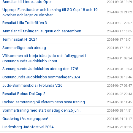
Anmälan till Linde Judo Open
2024-09-08 19:29
Upprop! Funktionärer och bakning till GO Cup 18 och 19
2024-09-03 21:02
oktober och läger 20 oktober
Resultat Lilla Trollträffen 3
2024-09-01 20:07
Anmälan till tävlingar i augusti och september!
2024-08-17 16:05
Terminsstart HT2024
2024-08-17 16:01
Sommarläger och utedag
2024-08-17 15:31
Välkommen att börja träna judo och falltrygghet i
2024-08-11 09:24
Stenungsunds Judoklubb i höst
Stenungsunds Judoklubbs utedag den 17/8
2024-08-08 19:03
Stenungunds Judoklubbs sommarläger 2024
2024-08-08 18:46
Judo-Sommarskola i Frölunda V.26
2024-06-07 09:47
Resultat Bohus Dal Cup 2
2024-06-02 20:43
Lyckad samträning på vårterminens sista träning.
2024-05-30 11:45
Sommarträning med start onsdag den 26 juni.
2024-05-28 14:51
Gradering i Vuxengruppen!
2024-05-24 11:17
Lindesberg Judofestival 2024
2024-05-22 08:15