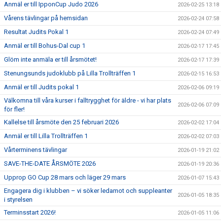
Anmäl er till IpponCup Judo 2026
2026-02-25 13:18
Vårens tävlingar på hemsidan
2026-02-24 07:58
Resultat Judits Pokal 1
2026-02-24 07:49
Anmäl er till Bohus-Dal cup 1
2026-02-17 17:45
Glöm inte anmäla er till årsmötet!
2026-02-17 17:39
Stenungsunds judoklubb på Lilla Trollträffen 1
2026-02-15 16:53
Anmäl er till Judits pokal 1
2026-02-06 09:19
Välkomna till våra kurser i falltrygghet för äldre - vi har plats
2026-02-06 07:09
för fler!
Kallelse till årsmöte den 25 februari 2026
2026-02-02 17:04
Anmäl er till Lilla Trollträffen 1
2026-02-02 07:03
Vårterminens tävlingar
2026-01-19 21:02
SAVE-THE-DATE ÅRSMÖTE 2026
2026-01-19 20:36
Upprop GO Cup 28 mars och läger 29 mars
2026-01-07 15:43
Engagera dig i klubben – vi söker ledamot och suppleanter
2026-01-05 18:35
i styrelsen
Terminsstart 2026!
2026-01-05 11:06