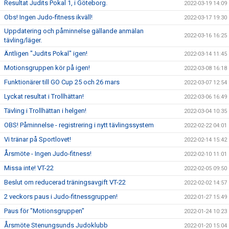
Resultat Judits Pokal 1, i Göteborg.
2022-03-19 14:09
Obs! Ingen Judo-fitness ikväll!
2022-03-17 19:30
Uppdatering och påminnelse gällande anmälan
2022-03-16 16:25
tävling/läger.
Äntligen "Judits Pokal" igen!
2022-03-14 11:45
Motionsgruppen kör på igen!
2022-03-08 16:18
Funktionärer till GO Cup 25 och 26 mars
2022-03-07 12:54
Lyckat resultat i Trollhättan!
2022-03-06 16:49
Tävling i Trollhättan i helgen!
2022-03-04 10:35
OBS! Påminnelse - registrering i nytt tävlingssystem
2022-02-22 04:01
Vi tränar på Sportlovet!
2022-02-14 15:42
Årsmöte - Ingen Judo-fitness!
2022-02-10 11:01
Missa inte! VT-22
2022-02-05 09:50
Beslut om reducerad träningsavgift VT-22
2022-02-02 14:57
2 veckors paus i Judo-fitnessgruppen!
2022-01-27 15:49
Paus för "Motionsgruppen"
2022-01-24 10:23
Årsmöte Stenungsunds Judoklubb
2022-01-20 15:04