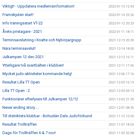
Viktigt! - Uppdatera medlemsinformation!
2022-01-15 12:43
Framskjuten start!
2022-01-14 23:26
Info träningsstart VT-22
2022-01-12 20:23
Årets pristagare - 2021
2022-01-11 18:11
Terminsavslutning i Knatte och Nybörjargrupp
2021-12-19 20:30
Nära terminsavslut!
2021-12-14 18:00
Julkampen 12 dec 2021
2021-12-12 16:11
Ytterligare två svartbälten i klubben!
2021-12-11 17:56
Mycket judo-aktiviteter kommande helg!
2021-12-06 17:16
Resultat Lilla TT Open
2021-12-05 16:19
Lilla TT Open - 2
2021-12-03 04:13
Funktionärer efterlyses till Julkampen 12/12
2021-12-02 21:30
Never ending story.....
2021-12-01 08:35
Till distriktets klubbar - Bohuslän Dals Judoförbund
2021-11-15 10:50
Resultat Trollträffen
2021-11-07 18:55
Dags för Trollträffen 6 & 7 nov!
2021-11-03 20:58