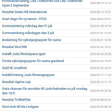
Kommande tävling, Lilla Trollträffen och Lilla Trollträffen
2023-08-19 15:15
Open 2 September
Resultat Green Hill International
2023-08-13 13:31
Snart dags för ny termin - HT23
2023-08-05 09:51
Sommarträning måndag den 31 juli
2023-07-28 18:18
Sommarträning måndagen den 3 juli.
2023-07-01 14:59
Avslutning för nybörjargruppen för vuxna
2023-06-01 14:35
Resultat Skol-RM
2023-05-26 16:21
Inställt Judo-fitnesspass igen!
2023-05-24 20:30
Första nybörjargruppen för vuxna graderad
2023-05-24 14:49
Guld till Josefine!
2023-05-20 20:07
Inställd träning Judo-fitnessgruppen
2023-05-17 17:03
Resultat Hajime cup
2023-05-15 11:14
Sista chansen för anmälan till Judofestivalen nu på onsdag
2023-05-09 20:56
den 10/5
Resultat Trollträffen
2023-05-08 09:41
Stort tack till Ida Lindgren
2023-05-04 08:10