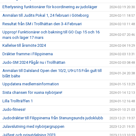
Efterlysning funktionärer för koordinering av judoläger
2024-02-19 20:30
Anmälan till Judits Pokal 1, 24 februari i Göteborg
2024-02-11 18:57
Resultat från SM i Trollhättan den 3-4 Februari
2024-02-10 11:48
Upprop! Funktionärer och bakning till GO Cup 15 och 16
2024-02-07 20:46
mars och läger 17 mars
Kallelse till årsmöte 2024
2024-02-04 19:29
Dräkter framme i Filippinerna
2024-02-03 13:31
Judo-SM 2024 Pågår nu i Trollhättan
2024-02-03 08:48
Anmälan till Dalsland Open den 10/2, U9-U15 Från gult till
2024-01-24 20:38
blått bälte
Uppdatera medlemsinformation
2024-01-15 13:29
Sista chansen för vuxna nybörjare!
2024-01-14 12:13
Lilla Trollträffen 1
2024-01-12 16:48
Judo-fitness!
2024-01-10 21:03
Judodräkter till Filippinerna från Stenungsunds judoklubb
2023-12-21 19:37
Julavslutning med nybörjargruppen
2023-12-21 19:31
Julfest och prisutdelning 2023
2023-12-13 10:59