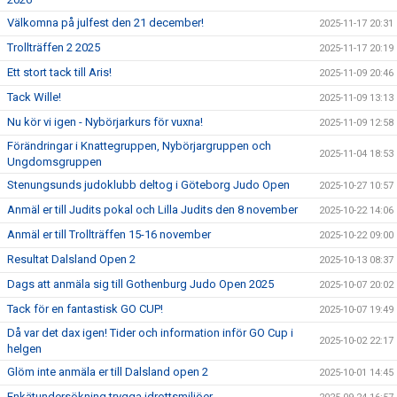
Välkomna på julfest den 21 december!
2025-11-17 20:31
Trollträffen 2 2025
2025-11-17 20:19
Ett stort tack till Aris!
2025-11-09 20:46
Tack Wille!
2025-11-09 13:13
Nu kör vi igen - Nybörjarkurs för vuxna!
2025-11-09 12:58
Förändringar i Knattegruppen, Nybörjargruppen och
2025-11-04 18:53
Ungdomsgruppen
Stenungsunds judoklubb deltog i Göteborg Judo Open
2025-10-27 10:57
Anmäl er till Judits pokal och Lilla Judits den 8 november
2025-10-22 14:06
Anmäl er till Trollträffen 15-16 november
2025-10-22 09:00
Resultat Dalsland Open 2
2025-10-13 08:37
Dags att anmäla sig till Gothenburg Judo Open 2025
2025-10-07 20:02
Tack för en fantastisk GO CUP!
2025-10-07 19:49
Då var det dax igen! Tider och information inför GO Cup i
2025-10-02 22:17
helgen
Glöm inte anmäla er till Dalsland open 2
2025-10-01 14:45
Enkätundersökning trygga idrottsmiljöer