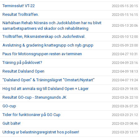
Terminsslut! VT-22
2022-05-15 20:15
Resultat Trollträffen.
2022-05-15 16:15
Närhälsan Rehab Nösnäs och Judoklubben har nu blivit
2022-05-13 20:06
samarbetspartners vid skador och rehabilitering
Trollträffen, Riksmästerskap och Judofestival.
2022-05-10 12:00
Avslutning & gradering knattegrupp och nyb.grupp
2022-05-09 23:00
Paus för Motionsgruppen resten av terminen
2022-04-27 10:31
Träning på påsklovet?
2022-04-09 23:16
Resultat Dalsland Open
2022-04-09 18:13
"Dalsland Open" & Träningslägret "Omstart/Nystart"
2022-04-07 19:24
Hög tid att anmäla sig till Dalsland Open + Läger
2022-03-29 18:05
Resultat GO-cup - Stenungsunds JK
2022-03-26 22:10
GO-cup
2022-03-26 07:25
Tider för funktionärer på GO Cup
2022-03-23 21:12
Gult bälte!
2022-03-23 08:46
Utdrag ur belastningsregistret hos polisen!
2022-03-20 13:17