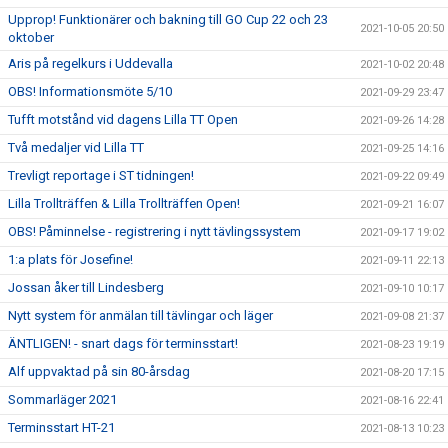
Upprop! Funktionärer och bakning till GO Cup 22 och 23
2021-10-05 20:50
oktober
Aris på regelkurs i Uddevalla
2021-10-02 20:48
OBS! Informationsmöte 5/10
2021-09-29 23:47
Tufft motstånd vid dagens Lilla TT Open
2021-09-26 14:28
Två medaljer vid Lilla TT
2021-09-25 14:16
Trevligt reportage i ST tidningen!
2021-09-22 09:49
Lilla Trollträffen & Lilla Trollträffen Open!
2021-09-21 16:07
OBS! Påminnelse - registrering i nytt tävlingssystem
2021-09-17 19:02
1:a plats för Josefine!
2021-09-11 22:13
Jossan åker till Lindesberg
2021-09-10 10:17
Nytt system för anmälan till tävlingar och läger
2021-09-08 21:37
ÄNTLIGEN! - snart dags för terminsstart!
2021-08-23 19:19
Alf uppvaktad på sin 80-årsdag
2021-08-20 17:15
Sommarläger 2021
2021-08-16 22:41
Terminsstart HT-21
2021-08-13 10:23