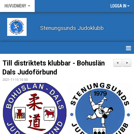
HUVUDMENY
LOGGA IN
Stenungsunds Judoklubb
HEM
Till distriktets klubbar - Bohuslän
<
>
Dals Judoförbund
FÖRBUNDSNYHETER
2021-11-15 10:50
BILDER
BÖRJA TRÄNA JUDO
BLI MEDLEM
VECKOSCHEMA