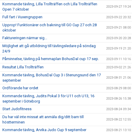
Kommande tävling, Lilla Trollträffen och Lilla Trollträffen
2023-09-27 19:24
Open 7 oktober
Full fart i Vuxengruppen
2023-09-22 20:32
Upprop! Funktionärer och bakning till GO Cup 27 och 28
2023-09-21 08:00
oktober
Faktureringen närmar sig...
2023-09-20 20:28
Möjlighet att gå utbildning till tävlingsledare på söndag
2023-09-19 21:20
24/9
Påminnelse, tävling på hemmaplan BohusDal cup 17 sep.
2023-09-11 10:16
Resultat Lilla Trollträffen
2023-09-02 21:26
Kommande tävling, BohusDal Cup 3 i Stenungsund den 17
2023-08-31 21:06
september
Ordförande har ordet
2023-08-29 08:00
Kommande tävling, Judits Pokal 3 för U11 och U13, 16
2023-08-26 15:38
september i Göteborg
Start Judofitness
2023-08-24 09:34
Du har väl inte missat att anmäla dig/ditt barn till
2023-08-22 12:55
höstterminen
Kommande tävling, Arvika Judo Cup 9 september
2023-08-21 13:10