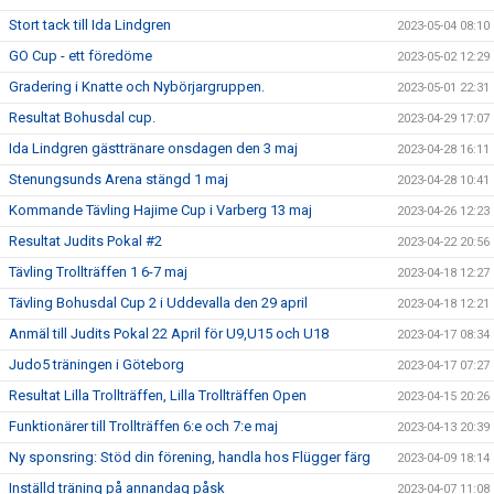
Stort tack till Ida Lindgren
2023-05-04 08:10
GO Cup - ett föredöme
2023-05-02 12:29
Gradering i Knatte och Nybörjargruppen.
2023-05-01 22:31
Resultat Bohusdal cup.
2023-04-29 17:07
Ida Lindgren gästtränare onsdagen den 3 maj
2023-04-28 16:11
Stenungsunds Arena stängd 1 maj
2023-04-28 10:41
Kommande Tävling Hajime Cup i Varberg 13 maj
2023-04-26 12:23
Resultat Judits Pokal #2
2023-04-22 20:56
Tävling Trollträffen 1 6-7 maj
2023-04-18 12:27
Tävling Bohusdal Cup 2 i Uddevalla den 29 april
2023-04-18 12:21
Anmäl till Judits Pokal 22 April för U9,U15 och U18
2023-04-17 08:34
Judo5 träningen i Göteborg
2023-04-17 07:27
Resultat Lilla Trollträffen, Lilla Trollträffen Open
2023-04-15 20:26
Funktionärer till Trollträffen 6:e och 7:e maj
2023-04-13 20:39
Ny sponsring: Stöd din förening, handla hos Flügger färg
2023-04-09 18:14
Inställd träning på annandag påsk
2023-04-07 11:08