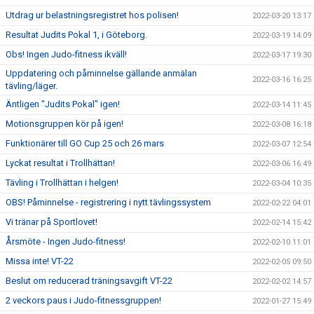
Utdrag ur belastningsregistret hos polisen!
2022-03-20 13:17
Resultat Judits Pokal 1, i Göteborg.
2022-03-19 14:09
Obs! Ingen Judo-fitness ikväll!
2022-03-17 19:30
Uppdatering och påminnelse gällande anmälan
2022-03-16 16:25
tävling/läger.
Äntligen "Judits Pokal" igen!
2022-03-14 11:45
Motionsgruppen kör på igen!
2022-03-08 16:18
Funktionärer till GO Cup 25 och 26 mars
2022-03-07 12:54
Lyckat resultat i Trollhättan!
2022-03-06 16:49
Tävling i Trollhättan i helgen!
2022-03-04 10:35
OBS! Påminnelse - registrering i nytt tävlingssystem
2022-02-22 04:01
Vi tränar på Sportlovet!
2022-02-14 15:42
Årsmöte - Ingen Judo-fitness!
2022-02-10 11:01
Missa inte! VT-22
2022-02-05 09:50
Beslut om reducerad träningsavgift VT-22
2022-02-02 14:57
2 veckors paus i Judo-fitnessgruppen!
2022-01-27 15:49