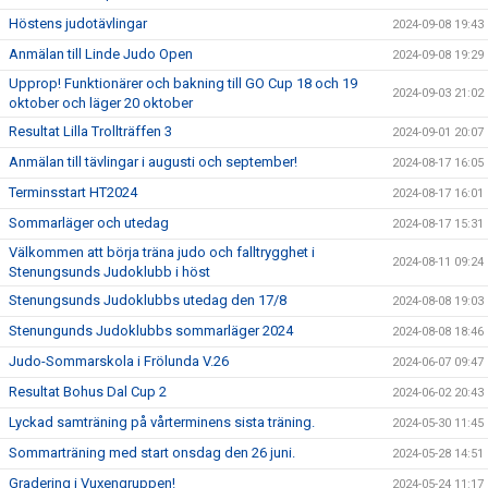
Höstens judotävlingar
2024-09-08 19:43
Anmälan till Linde Judo Open
2024-09-08 19:29
Upprop! Funktionärer och bakning till GO Cup 18 och 19
2024-09-03 21:02
oktober och läger 20 oktober
Resultat Lilla Trollträffen 3
2024-09-01 20:07
Anmälan till tävlingar i augusti och september!
2024-08-17 16:05
Terminsstart HT2024
2024-08-17 16:01
Sommarläger och utedag
2024-08-17 15:31
Välkommen att börja träna judo och falltrygghet i
2024-08-11 09:24
Stenungsunds Judoklubb i höst
Stenungsunds Judoklubbs utedag den 17/8
2024-08-08 19:03
Stenungunds Judoklubbs sommarläger 2024
2024-08-08 18:46
Judo-Sommarskola i Frölunda V.26
2024-06-07 09:47
Resultat Bohus Dal Cup 2
2024-06-02 20:43
Lyckad samträning på vårterminens sista träning.
2024-05-30 11:45
Sommarträning med start onsdag den 26 juni.
2024-05-28 14:51
Gradering i Vuxengruppen!
2024-05-24 11:17