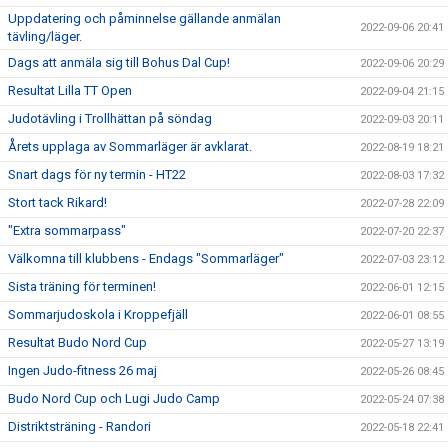
Uppdatering och påminnelse gällande anmälan
2022-09-06 20:41
tävling/läger.
Dags att anmäla sig till Bohus Dal Cup!
2022-09-06 20:29
Resultat Lilla TT Open
2022-09-04 21:15
Judotävling i Trollhättan på söndag
2022-09-03 20:11
Årets upplaga av Sommarläger är avklarat.
2022-08-19 18:21
Snart dags för ny termin - HT22
2022-08-03 17:32
Stort tack Rikard!
2022-07-28 22:09
"Extra sommarpass"
2022-07-20 22:37
Välkomna till klubbens - Endags "Sommarläger"
2022-07-03 23:12
Sista träning för terminen!
2022-06-01 12:15
Sommarjudoskola i Kroppefjäll
2022-06-01 08:55
Resultat Budo Nord Cup
2022-05-27 13:19
Ingen Judo-fitness 26 maj
2022-05-26 08:45
Budo Nord Cup och Lugi Judo Camp
2022-05-24 07:38
Distriktsträning - Randori
2022-05-18 22:41