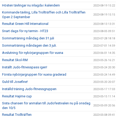
Hösten tävlingar nu inlagda i kalendern
2023-08-19 15:22
Kommande tävling, Lilla Trollträffen och Lilla Trollträffen
2023-08-19 15:15
Open 2 September
Resultat Green Hill International
2023-08-13 13:31
Snart dags för ny termin - HT23
2023-08-05 09:51
Sommarträning måndag den 31 juli
2023-07-28 18:18
Sommarträning måndagen den 3 juli.
2023-07-01 14:59
Avslutning för nybörjargruppen för vuxna
2023-06-01 14:35
Resultat Skol-RM
2023-05-26 16:21
Inställt Judo-fitnesspass igen!
2023-05-24 20:30
Första nybörjargruppen för vuxna graderad
2023-05-24 14:49
Guld till Josefine!
2023-05-20 20:07
Inställd träning Judo-fitnessgruppen
2023-05-17 17:03
Resultat Hajime cup
2023-05-15 11:14
Sista chansen för anmälan till Judofestivalen nu på onsdag
2023-05-09 20:56
den 10/5
Resultat Trollträffen
2023-05-08 09:41