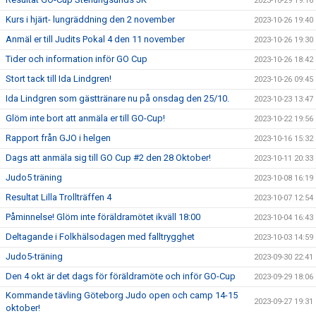
2023-10-29 19:16
Kurs i hjärt- lungräddning den 2 november
2023-10-26 19:40
Anmäl er till Judits Pokal 4 den 11 november
2023-10-26 19:30
Tider och information inför GO Cup
2023-10-26 18:42
Stort tack till Ida Lindgren!
2023-10-26 09:45
Ida Lindgren som gästtränare nu på onsdag den 25/10.
2023-10-23 13:47
Glöm inte bort att anmäla er till GO-Cup!
2023-10-22 19:56
Rapport från GJO i helgen
2023-10-16 15:32
Dags att anmäla sig till GO Cup #2 den 28 Oktober!
2023-10-11 20:33
Judo5 träning
2023-10-08 16:19
Resultat Lilla Trollträffen 4
2023-10-07 12:54
Påminnelse! Glöm inte föräldramötet ikväll 18:00
2023-10-04 16:43
Deltagande i Folkhälsodagen med falltrygghet
2023-10-03 14:59
Judo5-träning
2023-09-30 22:41
Den 4 okt är det dags för föräldramöte och inför GO-Cup
2023-09-29 18:06
Kommande tävling Göteborg Judo open och camp 14-15
2023-09-27 19:31
oktober!