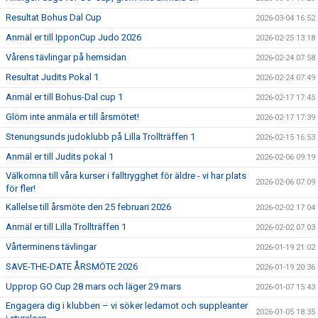
Resultat Bohus Dal Cup
2026-03-04 16:52
Anmäl er till IpponCup Judo 2026
2026-02-25 13:18
Vårens tävlingar på hemsidan
2026-02-24 07:58
Resultat Judits Pokal 1
2026-02-24 07:49
Anmäl er till Bohus-Dal cup 1
2026-02-17 17:45
Glöm inte anmäla er till årsmötet!
2026-02-17 17:39
Stenungsunds judoklubb på Lilla Trollträffen 1
2026-02-15 16:53
Anmäl er till Judits pokal 1
2026-02-06 09:19
Välkomna till våra kurser i falltrygghet för äldre - vi har plats
2026-02-06 07:09
för fler!
Kallelse till årsmöte den 25 februari 2026
2026-02-02 17:04
Anmäl er till Lilla Trollträffen 1
2026-02-02 07:03
Vårterminens tävlingar
2026-01-19 21:02
SAVE-THE-DATE ÅRSMÖTE 2026
2026-01-19 20:36
Upprop GO Cup 28 mars och läger 29 mars
2026-01-07 15:43
Engagera dig i klubben – vi söker ledamot och suppleanter
2026-01-05 18:35