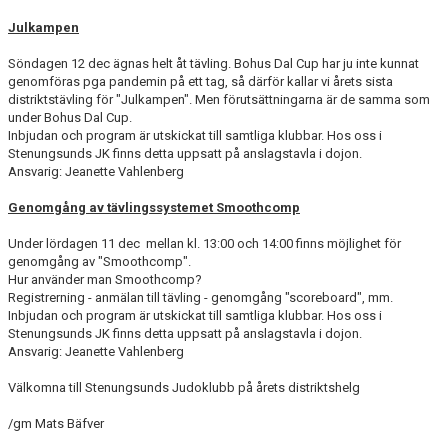
Julkampen
Söndagen 12 dec ägnas helt åt tävling. Bohus Dal Cup har ju inte kunnat
genomföras pga pandemin på ett tag, så därför kallar vi årets sista
distriktstävling för "Julkampen". Men förutsättningarna är de samma som
under Bohus Dal Cup.
Inbjudan och program är utskickat till samtliga klubbar. Hos oss i
Stenungsunds JK finns detta uppsatt på anslagstavla i dojon.
Ansvarig: Jeanette Vahlenberg
Genomgång av tävlingssystemet Smoothcomp
Under lördagen 11 dec mellan kl. 13:00 och 14:00 finns möjlighet för
genomgång av "Smoothcomp".
Hur använder man Smoothcomp?
Registrerning - anmälan till tävling - genomgång "scoreboard", mm.
Inbjudan och program är utskickat till samtliga klubbar. Hos oss i
Stenungsunds JK finns detta uppsatt på anslagstavla i dojon.
Ansvarig: Jeanette Vahlenberg
Välkomna till Stenungsunds Judoklubb på årets distriktshelg
/gm Mats Bäfver