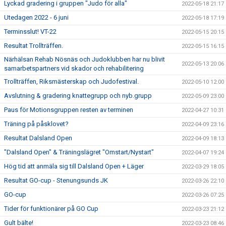
Lyckad gradering i gruppen "Judo för alla"
2022-05-18 21:17
Utedagen 2022 - 6 juni
2022-05-18 17:19
Terminsslut! VT-22
2022-05-15 20:15
Resultat Trollträffen.
2022-05-15 16:15
Närhälsan Rehab Nösnäs och Judoklubben har nu blivit
2022-05-13 20:06
samarbetspartners vid skador och rehabilitering
Trollträffen, Riksmästerskap och Judofestival.
2022-05-10 12:00
Avslutning & gradering knattegrupp och nyb.grupp
2022-05-09 23:00
Paus för Motionsgruppen resten av terminen
2022-04-27 10:31
Träning på påsklovet?
2022-04-09 23:16
Resultat Dalsland Open
2022-04-09 18:13
"Dalsland Open" & Träningslägret "Omstart/Nystart"
2022-04-07 19:24
Hög tid att anmäla sig till Dalsland Open + Läger
2022-03-29 18:05
Resultat GO-cup - Stenungsunds JK
2022-03-26 22:10
GO-cup
2022-03-26 07:25
Tider för funktionärer på GO Cup
2022-03-23 21:12
Gult bälte!
2022-03-23 08:46