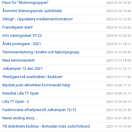
Paus för "Motionsgruppen"
2022-01-24 10:23
Årsmöte Stenungsunds Judoklubb
2022-01-20 15:04
Viktigt! - Uppdatera medlemsinformation!
2022-01-15 12:43
Framskjuten start!
2022-01-14 23:26
Info träningsstart VT-22
2022-01-12 20:23
Årets pristagare - 2021
2022-01-11 18:11
Terminsavslutning i Knatte och Nybörjargrupp
2021-12-19 20:30
Nära terminsavslut!
2021-12-14 18:00
Julkampen 12 dec 2021
2021-12-12 16:11
Ytterligare två svartbälten i klubben!
2021-12-11 17:56
Mycket judo-aktiviteter kommande helg!
2021-12-06 17:16
Resultat Lilla TT Open
2021-12-05 16:19
Lilla TT Open - 2
2021-12-03 04:13
Funktionärer efterlyses till Julkampen 12/12
2021-12-02 21:30
Never ending story.....
2021-12-01 08:35
Till distriktets klubbar - Bohuslän Dals Judoförbund
2021-11-15 10:50