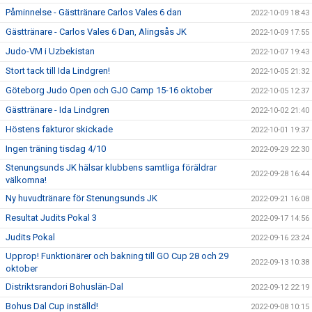
Påminnelse - Gästtränare Carlos Vales 6 dan
2022-10-09 18:43
Gästtränare - Carlos Vales 6 Dan, Alingsås JK
2022-10-09 17:55
Judo-VM i Uzbekistan
2022-10-07 19:43
Stort tack till Ida Lindgren!
2022-10-05 21:32
Göteborg Judo Open och GJO Camp 15-16 oktober
2022-10-05 12:37
Gästtränare - Ida Lindgren
2022-10-02 21:40
Höstens fakturor skickade
2022-10-01 19:37
Ingen träning tisdag 4/10
2022-09-29 22:30
Stenungsunds JK hälsar klubbens samtliga föräldrar
2022-09-28 16:44
välkomna!
Ny huvudtränare för Stenungsunds JK
2022-09-21 16:08
Resultat Judits Pokal 3
2022-09-17 14:56
Judits Pokal
2022-09-16 23:24
Upprop! Funktionärer och bakning till GO Cup 28 och 29
2022-09-13 10:38
oktober
Distriktsrandori Bohuslän-Dal
2022-09-12 22:19
Bohus Dal Cup inställd!
2022-09-08 10:15