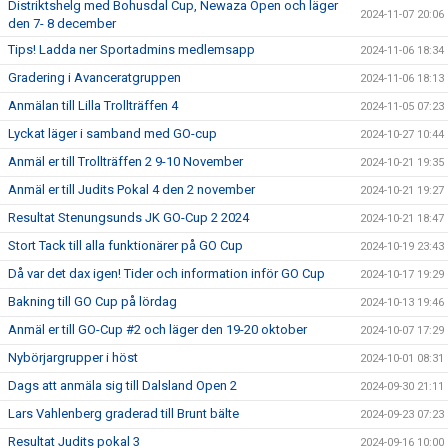
Distriktshelg med Bohusdal Cup, Newaza Open och läger
2024-11-07 20:06
den 7- 8 december
Tips! Ladda ner Sportadmins medlemsapp
2024-11-06 18:34
Gradering i Avanceratgruppen
2024-11-06 18:13
Anmälan till Lilla Trollträffen 4
2024-11-05 07:23
Lyckat läger i samband med GO-cup
2024-10-27 10:44
Anmäl er till Trollträffen 2 9-10 November
2024-10-21 19:35
Anmäl er till Judits Pokal 4 den 2 november
2024-10-21 19:27
Resultat Stenungsunds JK GO-Cup 2 2024
2024-10-21 18:47
Stort Tack till alla funktionärer på GO Cup
2024-10-19 23:43
Då var det dax igen! Tider och information inför GO Cup
2024-10-17 19:29
Bakning till GO Cup på lördag
2024-10-13 19:46
Anmäl er till GO-Cup #2 och läger den 19-20 oktober
2024-10-07 17:29
Nybörjargrupper i höst
2024-10-01 08:31
Dags att anmäla sig till Dalsland Open 2
2024-09-30 21:11
Lars Vahlenberg graderad till Brunt bälte
2024-09-23 07:23
Resultat Judits pokal 3
2024-09-16 10:00