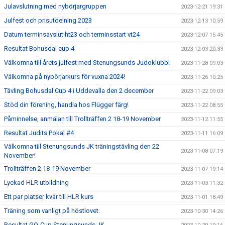
Julavslutning med nybörjargruppen
2023-12-21 19:31
Julfest och prisutdelning 2023
2023-12-13 10:59
Datum terminsavslut ht23 och terminsstart vt24
2023-12-07 15:45
Resultat Bohusdal cup 4
2023-12-03 20:33
Välkomna till årets julfest med Stenungsunds Judoklubb!
2023-11-28 09:03
Välkomna på nybörjarkurs för vuxna 2024!
2023-11-26 10:25
Tävling Bohusdal Cup 4 i Uddevalla den 2 december
2023-11-22 09:03
Stöd din förening, handla hos Flügger färg!
2023-11-22 08:55
Påminnelse, anmälan till Trollträffen 2 18-19 November
2023-11-12 11:55
Resultat Judits Pokal #4
2023-11-11 16:09
Välkomna till Stenungsunds JK träningstävling den 22
2023-11-08 07:19
November!
Trollträffen 2 18-19 November
2023-11-07 19:14
Lyckad HLR utbildning
2023-11-03 11:32
Ett par platser kvar till HLR kurs
2023-11-01 18:49
Träning som vanligt på höstlovet.
2023-10-30 14:26
Resultat GO-Cup Stenungsunds JK