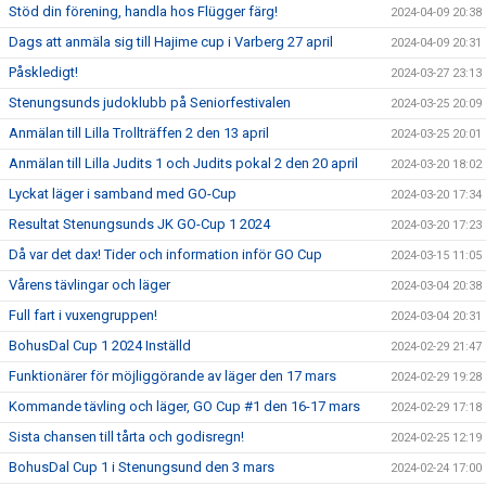
Stöd din förening, handla hos Flügger färg!
2024-04-09 20:38
Dags att anmäla sig till Hajime cup i Varberg 27 april
2024-04-09 20:31
Påskledigt!
2024-03-27 23:13
Stenungsunds judoklubb på Seniorfestivalen
2024-03-25 20:09
Anmälan till Lilla Trollträffen 2 den 13 april
2024-03-25 20:01
Anmälan till Lilla Judits 1 och Judits pokal 2 den 20 april
2024-03-20 18:02
Lyckat läger i samband med GO-Cup
2024-03-20 17:34
Resultat Stenungsunds JK GO-Cup 1 2024
2024-03-20 17:23
Då var det dax! Tider och information inför GO Cup
2024-03-15 11:05
Vårens tävlingar och läger
2024-03-04 20:38
Full fart i vuxengruppen!
2024-03-04 20:31
BohusDal Cup 1 2024 Inställd
2024-02-29 21:47
Funktionärer för möjliggörande av läger den 17 mars
2024-02-29 19:28
Kommande tävling och läger, GO Cup #1 den 16-17 mars
2024-02-29 17:18
Sista chansen till tårta och godisregn!
2024-02-25 12:19
BohusDal Cup 1 i Stenungsund den 3 mars
2024-02-24 17:00