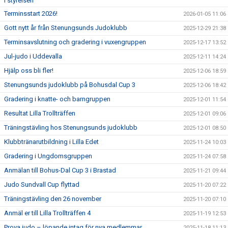
i styrelsen
Terminsstart 2026!
2026-01-05 11:06
Gott nytt år från Stenungsunds Judoklubb
2025-12-29 21:38
Terminsavslutning och gradering i vuxengruppen
2025-12-17 13:52
Jul-judo i Uddevalla
2025-12-11 14:24
Hjälp oss bli fler!
2025-12-06 18:59
Stenungsunds judoklubb på Bohusdal Cup 3
2025-12-06 18:42
Gradering i knatte- och barngruppen
2025-12-01 11:54
Resultat Lilla Trollträffen
2025-12-01 09:06
Träningstävling hos Stenungsunds judoklubb
2025-12-01 08:50
Klubbtränarutbildning i Lilla Edet
2025-11-24 10:03
Gradering i Ungdomsgruppen
2025-11-24 07:58
Anmälan till Bohus-Dal Cup 3 i Brastad
2025-11-21 09:44
Judo Sundvall Cup flyttad
2025-11-20 07:22
Träningstävling den 26 november
2025-11-20 07:10
Anmäl er till Lilla Trollträffen 4
2025-11-19 12:53
Prova judo – löpande intag för nya medlemmar
2025-11-18 11:13