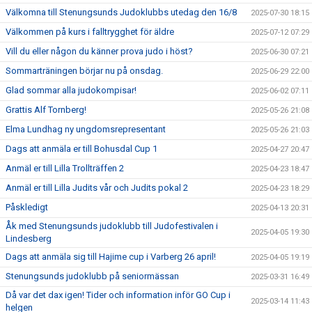
Välkomna till Stenungsunds Judoklubbs utedag den 16/8
2025-07-30 18:15
Välkommen på kurs i falltrygghet för äldre
2025-07-12 07:29
Vill du eller någon du känner prova judo i höst?
2025-06-30 07:21
Sommarträningen börjar nu på onsdag.
2025-06-29 22:00
Glad sommar alla judokompisar!
2025-06-02 07:11
Grattis Alf Tornberg!
2025-05-26 21:08
Elma Lundhag ny ungdomsrepresentant
2025-05-26 21:03
Dags att anmäla er till Bohusdal Cup 1
2025-04-27 20:47
Anmäl er till Lilla Trollträffen 2
2025-04-23 18:47
Anmäl er till Lilla Judits vår och Judits pokal 2
2025-04-23 18:29
Påskledigt
2025-04-13 20:31
Åk med Stenungsunds judoklubb till Judofestivalen i
2025-04-05 19:30
Lindesberg
Dags att anmäla sig till Hajime cup i Varberg 26 april!
2025-04-05 19:19
Stenungsunds judoklubb på seniormässan
2025-03-31 16:49
Då var det dax igen! Tider och information inför GO Cup i
2025-03-14 11:43
helgen