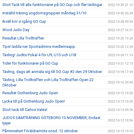
Stort Tack till alla funktionärer på GO Cup och fler tävlingar
2022-10-30 21:10
Inställd träning ungdomsgruppen måndag 31/10
2022-10-30 20:24
Ikväll kör vi igång GO Cup
2022-10-28 09:03
Word Judo Day
2022-10-27 16:21
Resultat Lilla Trollträffen
2022-10-25 19:20
Tips! ladda ner Sportadmins medlemsapp.
2022-10-25 12:24
Tävling! Judits Pokal 4 för U9, U15 och U18
2022-10-24 11:19
Tider för funktionärer på GO Cup
2022-10-21 12:13
Tävling, dags att anmäla sig till GO Cup #2 den 29 Oktober
2022-10-18 17:59
Tävling, Lilla Trollträffen och Lilla Trollträffen Open 22
2022-10-16 20:46
Oktober
Resultat Gothenburg Judo Open
2022-10-15 19:20
Lycka till på Gothenburg Judo Open!
2022-10-13 10:20
Stort tack till Carlos Vales!
2022-10-13 09:36
JUDO5 SAMTRÄNING GÖTEBORG 13 NOVEMBER, Endast
2022-10-12 10:06
tjejer
Påminnelse! Föräldramöte onsd. 12 oktober
2022-10-10 19:16