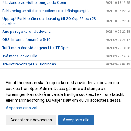
4 tävlande vid Gothenburg Judo Open.
2021-10-13 19:55
Fakturering av höstens medlems och träningsavgift
2021-10-07 20:13
Upprop! Funktionärer och bakning till GO Cup 22 och 23
2021-10-05 20:50
oktober
Aris på regelkurs i Uddevalla
2021-10-02 20:48
OBS! Informationsmöte 5/10
2021-09-29 23:47
Tufft motstånd vid dagens Lilla TT Open
2021-09-26 14:28
Två medaljer vid Lilla TT
2021-09-25 14:16
Trevligt reportage i ST tidningen!
2021-09-22 09:49
Lilla Trollträffen & Lilla Trollträffen Open!
2021-09-21 16:07
OBS! Påminnelse - registrering i nytt tävlingssystem
2021-09-17 19:02
För att hemsidan ska fungera korrekt använder vi nödvändiga
cookies från SportAdmin. Dessa går inte att stänga av.
1:a plats för Josefine!
2021-09-11 22:13
Föreningen kan också använda frivilliga cookies, t.ex. för statistik
Jossan åker till Lindesberg
2021-09-10 10:17
eller marknadsföring. Du väljer själv om du vill acceptera dessa.
Nytt system för anmälan till tävlingar och läger
2021-09-08 21:37
Anpassa dina val
ÄNTLIGEN! - snart dags för terminsstart!
2021-08-23 19:19
Acceptera nödvändiga
Acceptera alla
Alf uppvaktad på sin 80-årsdag
2021-08-20 17:15
Sommarläger 2021
2021-08-16 22:41