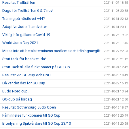
Resultat Trollträffen
2021-11-07 18:55
Dags för Trollträffen 6 & 7 nov!
2021-11-03 20:58
Träning på höstlovet v44?
2021-10-31 22:13
Adaptive Judo i Landvetter
2021-10-31 20:11
Viktig info gällande Covid-19
2021-10-28 19:02
World Judo Day 2021
2021-10-28 11:45
Missa inte att betala terminens medlems och träningsavgift
2021-10-27 22:53
Stort tack för besöket Ida!
2021-10-25 21:12
Stort Tack till alla funktionärer på GO Cup
2021-10-24 12:42
Resultat vid GO-cup och BNC
2021-10-23 19:49
Då var det dax för GO Cup
2021-10-22 15:12
Budo Nord cup!
2021-10-21 13:24
GO-cup på lördag
2021-10-21 12:30
Resultat Gothenburg Judo Open
2021-10-16 18:57
Påminnelse funktionärer till GO Cup
2021-10-13 20:49
Efterlysning Sjukvårdare till GO Cup 23/10
2021-10-13 20:28