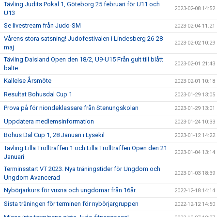
Tävling Judits Pokal 1, Göteborg 25 februari för U11 och
2023-02-08 14:52
U13
Se livestream från Judo-SM
2023-02-04 11:21
Vårens stora satsning! Judofestivalen i Lindesberg 26-28
2023-02-02 10:29
maj
Tävling Dalsland Open den 18/2, U9-U15 Från gult till blått
2023-02-01 21:43
bälte
Kallelse Årsmöte
2023-02-01 10:18
Resultat Bohusdal Cup 1
2023-01-29 13:05
Prova på för niondeklassare från Stenungskolan
2023-01-29 13:01
Uppdatera medlemsinformation
2023-01-24 10:33
Bohus Dal Cup 1, 28 Januari i Lysekil
2023-01-12 14:22
Tävling Lilla Trollträffen 1 och Lilla Trollträffen Open den 21
2023-01-04 13:14
Januari
Terminsstart VT 2023. Nya träningstider för Ungdom och
2023-01-03 18:39
Ungdom Avancerad
Nybörjarkurs för vuxna och ungdomar från 16år.
2022-12-18 14:14
Sista träningen för terminen för nybörjargruppen
2022-12-12 14:50