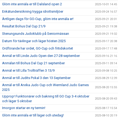
Glöm inte anmäla er till Dalsland open 2
2025-10-01 14:45
Enkätundersökning trygga idrottsmiljöer
2025-09-24 16:57
Äntligen dags för GO-Cup, glöm inte anmäla er!
2025-09-21 20:01
Resultat Bohus Dal Cup 21/9
2025-09-21 19:38
Stenungsunds Judoklubb på Seniormässan
2025-09-21 19:32
Datum för tävlingar och läger hösten 2025
2025-09-17 20:38
Ordförande har ordet, GO-Cup och fritidskortet
2025-09-17 17:48
Anmäl er till Linde Judo Open den 27-28 september
2025-09-16 21:16
Anmälan till Bohus Dal Cup 21 september
2025-09-11 09:14
Anmäl er till Lilla Trollträffen 3 13/9
2025-09-08 10:25
Anmäl er till Judits Pokal 3 den 13 September
2025-08-29 12:39
Anmäl er till Arvika Judo Cup och Wermland Judo Games
2025-08-20 15:55
2025
Upprop! Funktionärer och bakning till GO Cup 3-4 oktober
2025-08-20 09:43
och läger 5 oktober
Imorgon startar en ny termin!
2025-08-17 15:54
Glöm inte anmäla er till läger och utedag!
2025-08-10 20:19