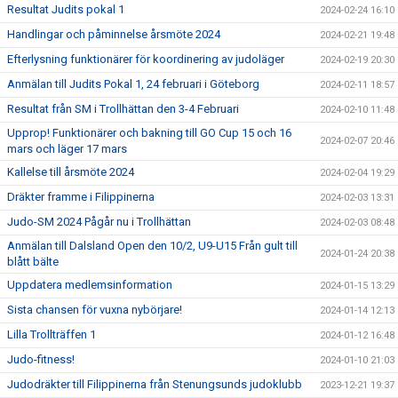
Resultat Judits pokal 1
2024-02-24 16:10
Handlingar och påminnelse årsmöte 2024
2024-02-21 19:48
Efterlysning funktionärer för koordinering av judoläger
2024-02-19 20:30
Anmälan till Judits Pokal 1, 24 februari i Göteborg
2024-02-11 18:57
Resultat från SM i Trollhättan den 3-4 Februari
2024-02-10 11:48
Upprop! Funktionärer och bakning till GO Cup 15 och 16
2024-02-07 20:46
mars och läger 17 mars
Kallelse till årsmöte 2024
2024-02-04 19:29
Dräkter framme i Filippinerna
2024-02-03 13:31
Judo-SM 2024 Pågår nu i Trollhättan
2024-02-03 08:48
Anmälan till Dalsland Open den 10/2, U9-U15 Från gult till
2024-01-24 20:38
blått bälte
Uppdatera medlemsinformation
2024-01-15 13:29
Sista chansen för vuxna nybörjare!
2024-01-14 12:13
Lilla Trollträffen 1
2024-01-12 16:48
Judo-fitness!
2024-01-10 21:03
Judodräkter till Filippinerna från Stenungsunds judoklubb
2023-12-21 19:37