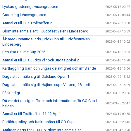
Lyckad gradering i vuxengruppen
2026-05-17 20:27
Gradering i Vuxengruppen
2026-05-12 08:44
Anmäl er till Lilla Trollträffen 2
2026-04-28 13:58
Glöm inte anmäla er till Judofestivalen i Lindesberg
2026-04-27 10:59
Åk med Stenungsunds judoklubb till Judofestivalen i
2026-04-19 10:02
Lindesberg
Resultat Hajime Cup 2026
2026-04-18 18:33
Anmäl er till Lilla Judits vår och Judits pokal 2
2026-04-18 16:28
Kartläggning barn och ungas delaktighet och inflytande
2026-04-13 13:06
Dags att anmäla sig till Dalsland Open 1
2026-04-09 15:42
Dags att anmäla sig till Hajime cup i Varberg 18 april!
2026-04-08 18:29
Påskledigt
2026-03-30 20:36
Då var det dax igen! Tider och information inför GO Cup i
2026-03-25 22:47
helgen
Anmäl er till Trollträffen 11-12 April
2026-03-19 09:35
Föräldrapolicy och funktionärer till GO Cup
2026-03-08 20:45
Äntligen dags för GO-Cup, glöm inte anmäla er!
2026-03-04 19:20