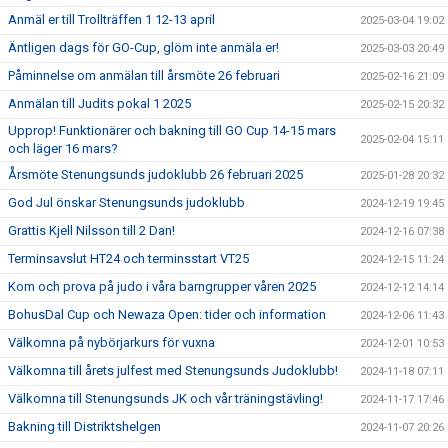
Anmäl er till Trollträffen 1 12-13 april
2025-03-04 19:02
Äntligen dags för GO-Cup, glöm inte anmäla er!
2025-03-03 20:49
Påminnelse om anmälan till årsmöte 26 februari
2025-02-16 21:09
Anmälan till Judits pokal 1 2025
2025-02-15 20:32
Upprop! Funktionärer och bakning till GO Cup 14-15 mars
2025-02-04 15:11
och läger 16 mars?
Årsmöte Stenungsunds judoklubb 26 februari 2025
2025-01-28 20:32
God Jul önskar Stenungsunds judoklubb
2024-12-19 19:45
Grattis Kjell Nilsson till 2 Dan!
2024-12-16 07:38
Terminsavslut HT24 och terminsstart VT25
2024-12-15 11:24
Kom och prova på judo i våra barngrupper våren 2025
2024-12-12 14:14
BohusDal Cup och Newaza Open: tider och information
2024-12-06 11:43
Välkomna på nybörjarkurs för vuxna
2024-12-01 10:53
Välkomna till årets julfest med Stenungsunds Judoklubb!
2024-11-18 07:11
Välkomna till Stenungsunds JK och vår träningstävling!
2024-11-17 17:46
Bakning till Distriktshelgen
2024-11-07 20:26