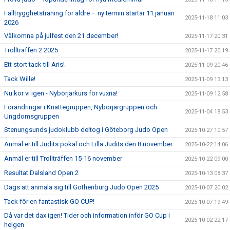
Falltrygghetsträning för äldre – ny termin startar 11 januari
2025-11-18 11:03
2026
Välkomna på julfest den 21 december!
2025-11-17 20:31
Trollträffen 2 2025
2025-11-17 20:19
Ett stort tack till Aris!
2025-11-09 20:46
Tack Wille!
2025-11-09 13:13
Nu kör vi igen - Nybörjarkurs för vuxna!
2025-11-09 12:58
Förändringar i Knattegruppen, Nybörjargruppen och
2025-11-04 18:53
Ungdomsgruppen
Stenungsunds judoklubb deltog i Göteborg Judo Open
2025-10-27 10:57
Anmäl er till Judits pokal och Lilla Judits den 8 november
2025-10-22 14:06
Anmäl er till Trollträffen 15-16 november
2025-10-22 09:00
Resultat Dalsland Open 2
2025-10-13 08:37
Dags att anmäla sig till Gothenburg Judo Open 2025
2025-10-07 20:02
Tack för en fantastisk GO CUP!
2025-10-07 19:49
Då var det dax igen! Tider och information inför GO Cup i
2025-10-02 22:17
helgen