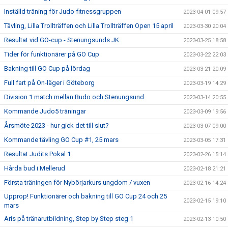
Inställd träning för Judo-fitnessgruppen
2023-04-01 09:57
Tävling, Lilla Trollträffen och Lilla Trollträffen Open 15 april
2023-03-30 20:04
Resultat vid GO-cup - Stenungsunds JK
2023-03-25 18:58
Tider för funktionärer på GO Cup
2023-03-22 22:03
Bakning till GO Cup på lördag
2023-03-21 20:09
Full fart på On-läger i Göteborg
2023-03-19 14:29
Division 1 match mellan Budo och Stenungsund
2023-03-14 20:55
Kommande Judo5 träningar
2023-03-09 19:56
Årsmöte 2023 - hur gick det till slut?
2023-03-07 09:00
Kommande tävling GO Cup #1, 25 mars
2023-03-05 17:31
Resultat Judits Pokal 1
2023-02-26 15:14
Hårda bud i Mellerud
2023-02-18 21:21
Första träningen för Nybörjarkurs ungdom / vuxen
2023-02-16 14:24
Upprop! Funktionärer och bakning till GO Cup 24 och 25
2023-02-15 19:10
mars
Aris på tränarutbildning, Step by Step steg 1
2023-02-13 10:50