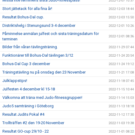
Missa inte terminens sista Judo-fitnesspass!
2022-12-07 10:37
Stort jättetack för alla fina år!
2022-12-03 18:44
Resultat Bohus-Dal cup.
2022-12-03 15:50
Distriktshelg i Stenungsund 3-4 december
2022-12-01 10:26
Påminnelse anmälan julfest och sista träningsdatum för
2022-12-01 08:36
terminen
Bilder från våran tävlingsträning.
2022-11-29 07:44
Funktionärer till Bohus-Dal tävlingen 3/12
2022-11-24 20:54
Bohus-Dal Cup 3 december
2022-11-24 19:12
Träningstävling nu på onsdag den 23 November
2022-11-21 17:08
Julklappstips!
2022-11-18 07:45
Julfesten 4 december kl 15-18
2022-11-15 10:44
Välkomna att träna med Judo-fitnessgruppen!
2022-11-14 15:03
Judo5 samträning i Göteborg
2022-11-13 18:18
Resultat Judits Pokal #4
2022-11-12 17:30
Trollträffen #2 den 19-20 November
2022-11-03 19:38
Resultat GO-cup 29/10 - 22
2022-11-01 08:22