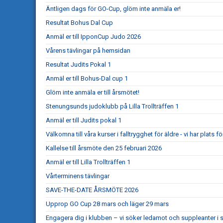
Äntligen dags för GO-Cup, glöm inte anmäla er!
Resultat Bohus Dal Cup
Anmäl er till IpponCup Judo 2026
Vårens tävlingar på hemsidan
Resultat Judits Pokal 1
Anmäl er till Bohus-Dal cup 1
Glöm inte anmäla er till årsmötet!
Stenungsunds judoklubb på Lilla Trollträffen 1
Anmäl er till Judits pokal 1
Välkomna till våra kurser i falltrygghet för äldre - vi har plats för
Kallelse till årsmöte den 25 februari 2026
Anmäl er till Lilla Trollträffen 1
Vårterminens tävlingar
SAVE-THE-DATE ÅRSMÖTE 2026
Upprop GO Cup 28 mars och läger 29 mars
Engagera dig i klubben – vi söker ledamot och suppleanter i s