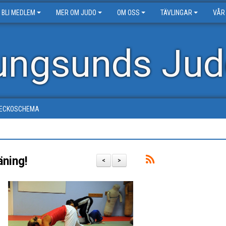
BLI MEDLEM
MER OM JUDO
OM OSS
TÄVLINGAR
VÅR
ungsunds Jud
ECKOSCHEMA
äning!
<
>