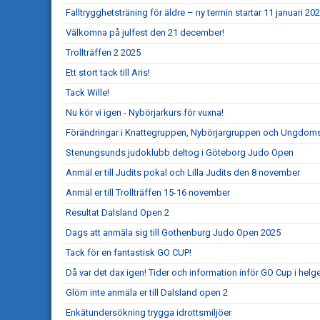
Falltrygghetsträning för äldre – ny termin startar 11 januari 20
Välkomna på julfest den 21 december!
Trollträffen 2 2025
Ett stort tack till Aris!
Tack Wille!
Nu kör vi igen - Nybörjarkurs för vuxna!
Förändringar i Knattegruppen, Nybörjargruppen och Ungdo
Stenungsunds judoklubb deltog i Göteborg Judo Open
Anmäl er till Judits pokal och Lilla Judits den 8 november
Anmäl er till Trollträffen 15-16 november
Resultat Dalsland Open 2
Dags att anmäla sig till Gothenburg Judo Open 2025
Tack för en fantastisk GO CUP!
Då var det dax igen! Tider och information inför GO Cup i helg
Glöm inte anmäla er till Dalsland open 2
Enkätundersökning trygga idrottsmiljöer