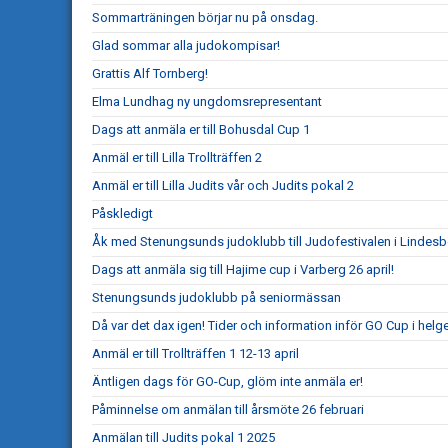
Sommarträningen börjar nu på onsdag.
Glad sommar alla judokompisar!
Grattis Alf Tornberg!
Elma Lundhag ny ungdomsrepresentant
Dags att anmäla er till Bohusdal Cup 1
Anmäl er till Lilla Trollträffen 2
Anmäl er till Lilla Judits vår och Judits pokal 2
Påskledigt
Åk med Stenungsunds judoklubb till Judofestivalen i Lindesb
Dags att anmäla sig till Hajime cup i Varberg 26 april!
Stenungsunds judoklubb på seniormässan
Då var det dax igen! Tider och information inför GO Cup i helg
Anmäl er till Trollträffen 1 12-13 april
Äntligen dags för GO-Cup, glöm inte anmäla er!
Påminnelse om anmälan till årsmöte 26 februari
Anmälan till Judits pokal 1 2025