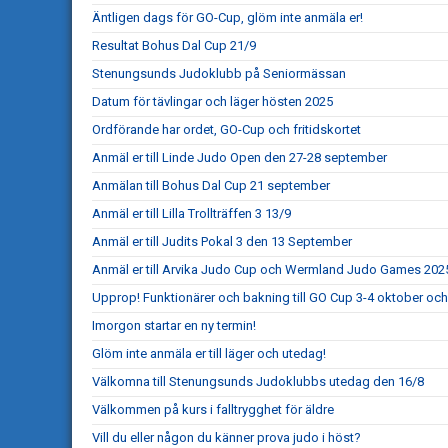
Äntligen dags för GO-Cup, glöm inte anmäla er!
Resultat Bohus Dal Cup 21/9
Stenungsunds Judoklubb på Seniormässan
Datum för tävlingar och läger hösten 2025
Ordförande har ordet, GO-Cup och fritidskortet
Anmäl er till Linde Judo Open den 27-28 september
Anmälan till Bohus Dal Cup 21 september
Anmäl er till Lilla Trollträffen 3 13/9
Anmäl er till Judits Pokal 3 den 13 September
Anmäl er till Arvika Judo Cup och Wermland Judo Games 202
Upprop! Funktionärer och bakning till GO Cup 3-4 oktober och
Imorgon startar en ny termin!
Glöm inte anmäla er till läger och utedag!
Välkomna till Stenungsunds Judoklubbs utedag den 16/8
Välkommen på kurs i falltrygghet för äldre
Vill du eller någon du känner prova judo i höst?