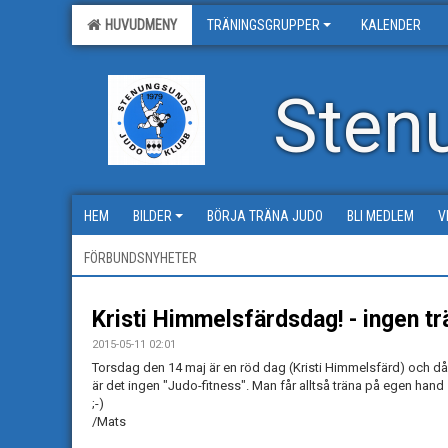
HUVUDMENY
TRÄNINGSGRUPPER
KALENDER
Sten
HEM
BILDER
BÖRJA TRÄNA JUDO
BLI MEDLEM
V
FÖRBUNDSNYHETER
Kristi Himmelsfärdsdag! - ingen tr
2015-05-11 02:01
Torsdag den 14 maj är en röd dag (Kristi Himmelsfärd) och då
är det ingen "Judo-fitness". Man får alltså träna på egen hand
;-)
/Mats