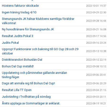
Höstens fakturor skickade
2022-10-01 19:37
Ingen träning tisdag 4/10
2022-09-29 22:30
Stenungsunds JK hälsar klubbens samtliga föräldrar
2022-09-28 16:44
välkomna!
Ny huvudtränare för Stenungsunds JK
2022-09-21 16:08
Resultat Judits Pokal 3
2022-09-17 14:56
Judits Pokal
2022-09-16 23:24
Upprop! Funktionärer och bakning till GO Cup 28 och 29
2022-09-13 10:38
oktober
Distriktsrandori Bohuslän-Dal
2022-09-12 22:19
Bohus Dal Cup inställd!
2022-09-08 10:15
Uppdatering och påminnelse gällande anmälan
2022-09-06 20:41
tävling/läger.
Dags att anmäla sig till Bohus Dal Cup!
2022-09-06 20:29
Resultat Lilla TT Open
2022-09-04 21:15
Judotävling i Trollhättan på söndag
2022-09-03 20:11
Årets upplaga av Sommarläger är avklarat.
2022-08-19 18:21