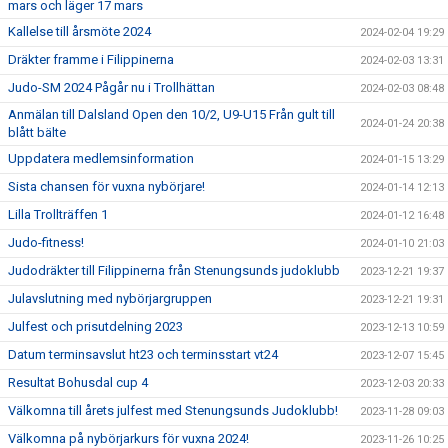
mars och läger 17 mars
Kallelse till årsmöte 2024
2024-02-04 19:29
Dräkter framme i Filippinerna
2024-02-03 13:31
Judo-SM 2024 Pågår nu i Trollhättan
2024-02-03 08:48
Anmälan till Dalsland Open den 10/2, U9-U15 Från gult till
2024-01-24 20:38
blått bälte
Uppdatera medlemsinformation
2024-01-15 13:29
Sista chansen för vuxna nybörjare!
2024-01-14 12:13
Lilla Trollträffen 1
2024-01-12 16:48
Judo-fitness!
2024-01-10 21:03
Judodräkter till Filippinerna från Stenungsunds judoklubb
2023-12-21 19:37
Julavslutning med nybörjargruppen
2023-12-21 19:31
Julfest och prisutdelning 2023
2023-12-13 10:59
Datum terminsavslut ht23 och terminsstart vt24
2023-12-07 15:45
Resultat Bohusdal cup 4
2023-12-03 20:33
Välkomna till årets julfest med Stenungsunds Judoklubb!
2023-11-28 09:03
Välkomna på nybörjarkurs för vuxna 2024!
2023-11-26 10:25