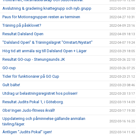
2022-05-10 12:00
Avslutning & gradering knattegrupp och nyb.grupp
2022-05-09 23:00
Paus för Motionsgruppen resten av terminen
2022-04-27 10:31
Träning på påsklovet?
2022-04-09 23:16
Resultat Dalsland Open
2022-04-09 18:13
"Dalsland Open" & Träningslägret "Omstart/Nystart"
2022-04-07 19:24
Hög tid att anmäla sig till Dalsland Open + Läger
2022-03-29 18:05
Resultat GO-cup - Stenungsunds JK
2022-03-26 22:10
GO-cup
2022-03-26 07:25
Tider för funktionärer på GO Cup
2022-03-23 21:12
Gult bälte!
2022-03-23 08:46
Utdrag ur belastningsregistret hos polisen!
2022-03-20 13:17
Resultat Judits Pokal 1, i Göteborg.
2022-03-19 14:09
Obs! Ingen Judo-fitness ikväll!
2022-03-17 19:30
Uppdatering och påminnelse gällande anmälan
2022-03-16 16:25
tävling/läger.
Äntligen "Judits Pokal" igen!
2022-03-14 11:45