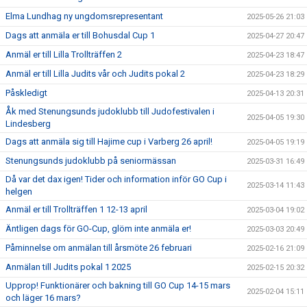
Elma Lundhag ny ungdomsrepresentant
2025-05-26 21:03
Dags att anmäla er till Bohusdal Cup 1
2025-04-27 20:47
Anmäl er till Lilla Trollträffen 2
2025-04-23 18:47
Anmäl er till Lilla Judits vår och Judits pokal 2
2025-04-23 18:29
Påskledigt
2025-04-13 20:31
Åk med Stenungsunds judoklubb till Judofestivalen i
2025-04-05 19:30
Lindesberg
Dags att anmäla sig till Hajime cup i Varberg 26 april!
2025-04-05 19:19
Stenungsunds judoklubb på seniormässan
2025-03-31 16:49
Då var det dax igen! Tider och information inför GO Cup i
2025-03-14 11:43
helgen
Anmäl er till Trollträffen 1 12-13 april
2025-03-04 19:02
Äntligen dags för GO-Cup, glöm inte anmäla er!
2025-03-03 20:49
Påminnelse om anmälan till årsmöte 26 februari
2025-02-16 21:09
Anmälan till Judits pokal 1 2025
2025-02-15 20:32
Upprop! Funktionärer och bakning till GO Cup 14-15 mars
2025-02-04 15:11
och läger 16 mars?