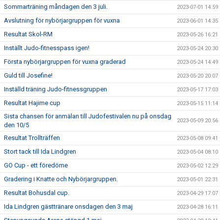
Sommarträning måndagen den 3 juli.
2023-07-01 14:59
Avslutning för nybörjargruppen för vuxna
2023-06-01 14:35
Resultat Skol-RM
2023-05-26 16:21
Inställt Judo-fitnesspass igen!
2023-05-24 20:30
Första nybörjargruppen för vuxna graderad
2023-05-24 14:49
Guld till Josefine!
2023-05-20 20:07
Inställd träning Judo-fitnessgruppen
2023-05-17 17:03
Resultat Hajime cup
2023-05-15 11:14
Sista chansen för anmälan till Judofestivalen nu på onsdag
2023-05-09 20:56
den 10/5
Resultat Trollträffen
2023-05-08 09:41
Stort tack till Ida Lindgren
2023-05-04 08:10
GO Cup - ett föredöme
2023-05-02 12:29
Gradering i Knatte och Nybörjargruppen.
2023-05-01 22:31
Resultat Bohusdal cup.
2023-04-29 17:07
Ida Lindgren gästtränare onsdagen den 3 maj
2023-04-28 16:11