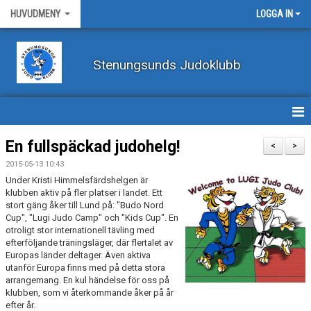
HUVUDMENY
LOGGA IN
Stenungsunds Judoklubb
HEM
En fullspäckad judohelg!
<
>
2015-05-13 10:43
FÖRBUNDSNYHETER
Under Kristi Himmelsfärdshelgen är
klubben aktiv på fler platser i landet. Ett
BILDER
stort gäng åker till Lund på: "Budo Nord
Cup", "Lugi Judo Camp" och "Kids Cup". En
otroligt stor internationell tävling med
BÖRJA TRÄNA JUDO
efterföljande träningsläger, där flertalet av
Europas länder deltager. Även aktiva
BLI MEDLEM
utanför Europa finns med på detta stora
arrangemang. En kul händelse för oss på
VECKOSCHEMA
klubben, som vi återkommande åker på år
efter år.