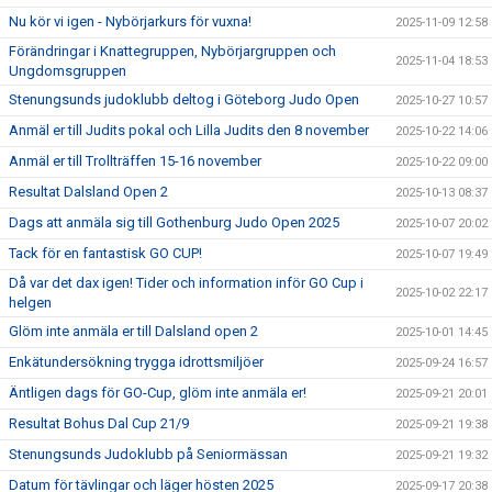
Nu kör vi igen - Nybörjarkurs för vuxna!
2025-11-09 12:58
Förändringar i Knattegruppen, Nybörjargruppen och
2025-11-04 18:53
Ungdomsgruppen
Stenungsunds judoklubb deltog i Göteborg Judo Open
2025-10-27 10:57
Anmäl er till Judits pokal och Lilla Judits den 8 november
2025-10-22 14:06
Anmäl er till Trollträffen 15-16 november
2025-10-22 09:00
Resultat Dalsland Open 2
2025-10-13 08:37
Dags att anmäla sig till Gothenburg Judo Open 2025
2025-10-07 20:02
Tack för en fantastisk GO CUP!
2025-10-07 19:49
Då var det dax igen! Tider och information inför GO Cup i
2025-10-02 22:17
helgen
Glöm inte anmäla er till Dalsland open 2
2025-10-01 14:45
Enkätundersökning trygga idrottsmiljöer
2025-09-24 16:57
Äntligen dags för GO-Cup, glöm inte anmäla er!
2025-09-21 20:01
Resultat Bohus Dal Cup 21/9
2025-09-21 19:38
Stenungsunds Judoklubb på Seniormässan
2025-09-21 19:32
Datum för tävlingar och läger hösten 2025
2025-09-17 20:38