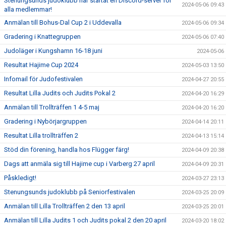
Stenungsunds judoklubb har startat en Discord-server för
2024-05-06 09:43
alla medlemmar!
Anmälan till Bohus-Dal Cup 2 i Uddevalla
2024-05-06 09:34
Gradering i Knattegruppen
2024-05-06 07:40
Judoläger i Kungshamn 16-18 juni
2024-05-06
Resultat Hajime Cup 2024
2024-05-03 13:50
Infomail för Judofestivalen
2024-04-27 20:55
Resultat Lilla Judits och Judits Pokal 2
2024-04-20 16:29
Anmälan till Trollträffen 1 4-5 maj
2024-04-20 16:20
Gradering i Nybörjargruppen
2024-04-14 20:11
Resultat Lilla trollträffen 2
2024-04-13 15:14
Stöd din förening, handla hos Flügger färg!
2024-04-09 20:38
Dags att anmäla sig till Hajime cup i Varberg 27 april
2024-04-09 20:31
Påskledigt!
2024-03-27 23:13
Stenungsunds judoklubb på Seniorfestivalen
2024-03-25 20:09
Anmälan till Lilla Trollträffen 2 den 13 april
2024-03-25 20:01
Anmälan till Lilla Judits 1 och Judits pokal 2 den 20 april
2024-03-20 18:02