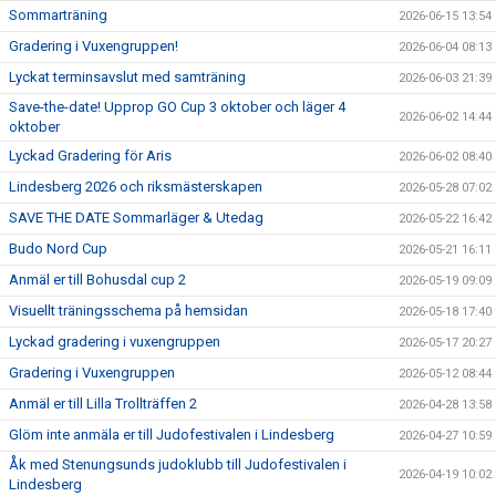
Sommarträning
2026-06-15 13:54
Gradering i Vuxengruppen!
2026-06-04 08:13
Lyckat terminsavslut med samträning
2026-06-03 21:39
Save-the-date! Upprop GO Cup 3 oktober och läger 4
2026-06-02 14:44
oktober
Lyckad Gradering för Aris
2026-06-02 08:40
Lindesberg 2026 och riksmästerskapen
2026-05-28 07:02
SAVE THE DATE Sommarläger & Utedag
2026-05-22 16:42
Budo Nord Cup
2026-05-21 16:11
Anmäl er till Bohusdal cup 2
2026-05-19 09:09
Visuellt träningsschema på hemsidan
2026-05-18 17:40
Lyckad gradering i vuxengruppen
2026-05-17 20:27
Gradering i Vuxengruppen
2026-05-12 08:44
Anmäl er till Lilla Trollträffen 2
2026-04-28 13:58
Glöm inte anmäla er till Judofestivalen i Lindesberg
2026-04-27 10:59
Åk med Stenungsunds judoklubb till Judofestivalen i
2026-04-19 10:02
Lindesberg