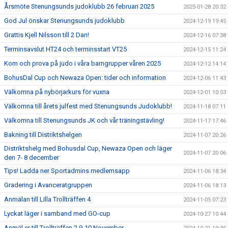
Årsmöte Stenungsunds judoklubb 26 februari 2025
2025-01-28 20:32
God Jul önskar Stenungsunds judoklubb
2024-12-19 19:45
Grattis Kjell Nilsson till 2 Dan!
2024-12-16 07:38
Terminsavslut HT24 och terminsstart VT25
2024-12-15 11:24
Kom och prova på judo i våra barngrupper våren 2025
2024-12-12 14:14
BohusDal Cup och Newaza Open: tider och information
2024-12-06 11:43
Välkomna på nybörjarkurs för vuxna
2024-12-01 10:53
Välkomna till årets julfest med Stenungsunds Judoklubb!
2024-11-18 07:11
Välkomna till Stenungsunds JK och vår träningstävling!
2024-11-17 17:46
Bakning till Distriktshelgen
2024-11-07 20:26
Distriktshelg med Bohusdal Cup, Newaza Open och läger
2024-11-07 20:06
den 7- 8 december
Tips! Ladda ner Sportadmins medlemsapp
2024-11-06 18:34
Gradering i Avanceratgruppen
2024-11-06 18:13
Anmälan till Lilla Trollträffen 4
2024-11-05 07:23
Lyckat läger i samband med GO-cup
2024-10-27 10:44
Anmäl er till Trollträffen 2 9-10 November