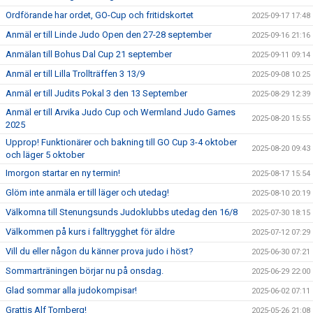
Ordförande har ordet, GO-Cup och fritidskortet
2025-09-17 17:48
Anmäl er till Linde Judo Open den 27-28 september
2025-09-16 21:16
Anmälan till Bohus Dal Cup 21 september
2025-09-11 09:14
Anmäl er till Lilla Trollträffen 3 13/9
2025-09-08 10:25
Anmäl er till Judits Pokal 3 den 13 September
2025-08-29 12:39
Anmäl er till Arvika Judo Cup och Wermland Judo Games
2025-08-20 15:55
2025
Upprop! Funktionärer och bakning till GO Cup 3-4 oktober
2025-08-20 09:43
och läger 5 oktober
Imorgon startar en ny termin!
2025-08-17 15:54
Glöm inte anmäla er till läger och utedag!
2025-08-10 20:19
Välkomna till Stenungsunds Judoklubbs utedag den 16/8
2025-07-30 18:15
Välkommen på kurs i falltrygghet för äldre
2025-07-12 07:29
Vill du eller någon du känner prova judo i höst?
2025-06-30 07:21
Sommarträningen börjar nu på onsdag.
2025-06-29 22:00
Glad sommar alla judokompisar!
2025-06-02 07:11
Grattis Alf Tornberg!
2025-05-26 21:08