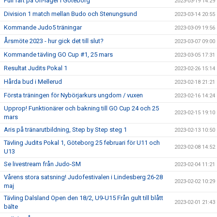
Full fart på On-läger i Göteborg
2023-03-19 14:29
Division 1 match mellan Budo och Stenungsund
2023-03-14 20:55
Kommande Judo5 träningar
2023-03-09 19:56
Årsmöte 2023 - hur gick det till slut?
2023-03-07 09:00
Kommande tävling GO Cup #1, 25 mars
2023-03-05 17:31
Resultat Judits Pokal 1
2023-02-26 15:14
Hårda bud i Mellerud
2023-02-18 21:21
Första träningen för Nybörjarkurs ungdom / vuxen
2023-02-16 14:24
Upprop! Funktionärer och bakning till GO Cup 24 och 25
2023-02-15 19:10
mars
Aris på tränarutbildning, Step by Step steg 1
2023-02-13 10:50
Tävling Judits Pokal 1, Göteborg 25 februari för U11 och
2023-02-08 14:52
U13
Se livestream från Judo-SM
2023-02-04 11:21
Vårens stora satsning! Judofestivalen i Lindesberg 26-28
2023-02-02 10:29
maj
Tävling Dalsland Open den 18/2, U9-U15 Från gult till blått
2023-02-01 21:43
bälte