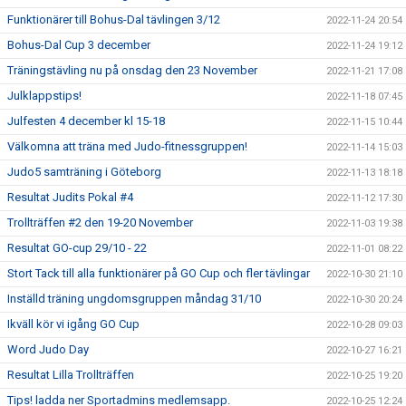
Funktionärer till Bohus-Dal tävlingen 3/12
2022-11-24 20:54
Bohus-Dal Cup 3 december
2022-11-24 19:12
Träningstävling nu på onsdag den 23 November
2022-11-21 17:08
Julklappstips!
2022-11-18 07:45
Julfesten 4 december kl 15-18
2022-11-15 10:44
Välkomna att träna med Judo-fitnessgruppen!
2022-11-14 15:03
Judo5 samträning i Göteborg
2022-11-13 18:18
Resultat Judits Pokal #4
2022-11-12 17:30
Trollträffen #2 den 19-20 November
2022-11-03 19:38
Resultat GO-cup 29/10 - 22
2022-11-01 08:22
Stort Tack till alla funktionärer på GO Cup och fler tävlingar
2022-10-30 21:10
Inställd träning ungdomsgruppen måndag 31/10
2022-10-30 20:24
Ikväll kör vi igång GO Cup
2022-10-28 09:03
Word Judo Day
2022-10-27 16:21
Resultat Lilla Trollträffen
2022-10-25 19:20
Tips! ladda ner Sportadmins medlemsapp.
2022-10-25 12:24