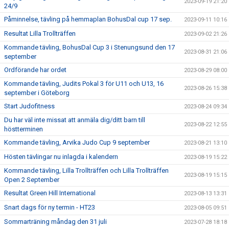
2023-09-19 21:20
24/9
Påminnelse, tävling på hemmaplan BohusDal cup 17 sep.
2023-09-11 10:16
Resultat Lilla Trollträffen
2023-09-02 21:26
Kommande tävling, BohusDal Cup 3 i Stenungsund den 17
2023-08-31 21:06
september
Ordförande har ordet
2023-08-29 08:00
Kommande tävling, Judits Pokal 3 för U11 och U13, 16
2023-08-26 15:38
september i Göteborg
Start Judofitness
2023-08-24 09:34
Du har väl inte missat att anmäla dig/ditt barn till
2023-08-22 12:55
höstterminen
Kommande tävling, Arvika Judo Cup 9 september
2023-08-21 13:10
Hösten tävlingar nu inlagda i kalendern
2023-08-19 15:22
Kommande tävling, Lilla Trollträffen och Lilla Trollträffen
2023-08-19 15:15
Open 2 September
Resultat Green Hill International
2023-08-13 13:31
Snart dags för ny termin - HT23
2023-08-05 09:51
Sommarträning måndag den 31 juli
2023-07-28 18:18