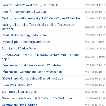
Tävling! Judits Pokal 4 för U9, U15 och U18
2022-10-24 11:19
Tider för funktionärer på GO Cup
2022-10-21 12:13
Tävling, dags att anmäla sig till GO Cup #2 den 29 Oktober
2022-10-18 17:59
Tävling, Lilla Trollträffen och Lilla Trollträffen Open 22
2022-10-16 20:46
Oktober
Resultat Gothenburg Judo Open
2022-10-15 19:20
Lycka till på Gothenburg Judo Open!
2022-10-13 10:20
Stort tack till Carlos Vales!
2022-10-13 09:36
JUDO5 SAMTRÄNING GÖTEBORG 13 NOVEMBER, Endast
2022-10-12 10:06
tjejer
Påminnelse! Föräldramöte onsd. 12 oktober
2022-10-10 19:16
Påminnelse - Gästtränare Carlos Vales 6 dan
2022-10-09 18:43
Gästtränare - Carlos Vales 6 Dan, Alingsås JK
2022-10-09 17:55
Judo-VM i Uzbekistan
2022-10-07 19:43
Stort tack till Ida Lindgren!
2022-10-05 21:32
Göteborg Judo Open och GJO Camp 15-16 oktober
2022-10-05 12:37
Gästtränare - Ida Lindgren
2022-10-02 21:40