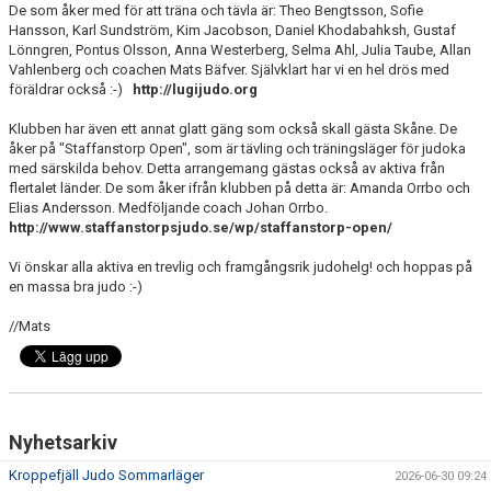
De som åker med för att träna och tävla är: Theo Bengtsson, Sofie
Hansson, Karl Sundström, Kim Jacobson, Daniel Khodabahksh, Gustaf
Lönngren, Pontus Olsson, Anna Westerberg, Selma Ahl, Julia Taube, Allan
Vahlenberg och coachen Mats Bäfver. Självklart har vi en hel drös med
föräldrar också :-)
http://lugijudo.org
Klubben har även ett annat glatt gäng som också skall gästa Skåne. De
åker på "Staffanstorp Open", som är tävling och träningsläger för judoka
med särskilda behov. Detta arrangemang gästas också av aktiva från
flertalet länder. De som åker ifrån klubben på detta är: Amanda Orrbo och
Elias Andersson. Medföljande coach Johan Orrbo.
http://www.staffanstorpsjudo.se/wp/staffanstorp-open/
Vi önskar alla aktiva en trevlig och framgångsrik judohelg! och hoppas på
en massa bra judo :-)
//Mats
Nyhetsarkiv
Kroppefjäll Judo Sommarläger
2026-06-30 09:24