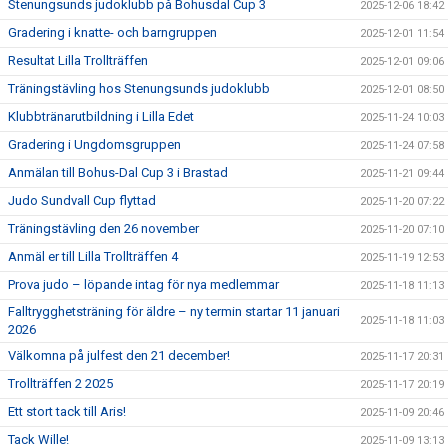
Stenungsunds judoklubb på Bohusdal Cup 3
2025-12-06 18:42
Gradering i knatte- och barngruppen
2025-12-01 11:54
Resultat Lilla Trollträffen
2025-12-01 09:06
Träningstävling hos Stenungsunds judoklubb
2025-12-01 08:50
Klubbtränarutbildning i Lilla Edet
2025-11-24 10:03
Gradering i Ungdomsgruppen
2025-11-24 07:58
Anmälan till Bohus-Dal Cup 3 i Brastad
2025-11-21 09:44
Judo Sundvall Cup flyttad
2025-11-20 07:22
Träningstävling den 26 november
2025-11-20 07:10
Anmäl er till Lilla Trollträffen 4
2025-11-19 12:53
Prova judo – löpande intag för nya medlemmar
2025-11-18 11:13
Falltrygghetsträning för äldre – ny termin startar 11 januari
2025-11-18 11:03
2026
Välkomna på julfest den 21 december!
2025-11-17 20:31
Trollträffen 2 2025
2025-11-17 20:19
Ett stort tack till Aris!
2025-11-09 20:46
Tack Wille!
2025-11-09 13:13