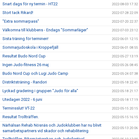
Snart dags för ny termin - HT22
2022-08-03 17:32
Stort tack Rikard!
2022-07-28 22:09
"Extra sommarpass"
2022-07-20 22:37
Välkomna till klubbens - Endags "Sommarläger"
2022-07-03 23:12
Sista träning för terminen!
2022-06-01 12:15
Sommarjudoskola i Kroppefjäll
2022-06-01 08:55
Resultat Budo Nord Cup
2022-05-27 13:19
Ingen Judo-fitness 26 maj
2022-05-26 08:45
Budo Nord Cup och Lugi Judo Camp
2022-05-24 07:38
Distriktsträning - Randori
2022-05-18 22:41
Lyckad gradering i gruppen "Judo för alla"
2022-05-18 21:17
Utedagen 2022 - 6 juni
2022-05-18 17:19
Terminsslut! VT-22
2022-05-15 20:15
Resultat Trollträffen.
2022-05-15 16:15
Närhälsan Rehab Nösnäs och Judoklubben har nu blivit
2022-05-13 20:06
samarbetspartners vid skador och rehabilitering
Trollträffen, Riksmästerskap och Judofestival.