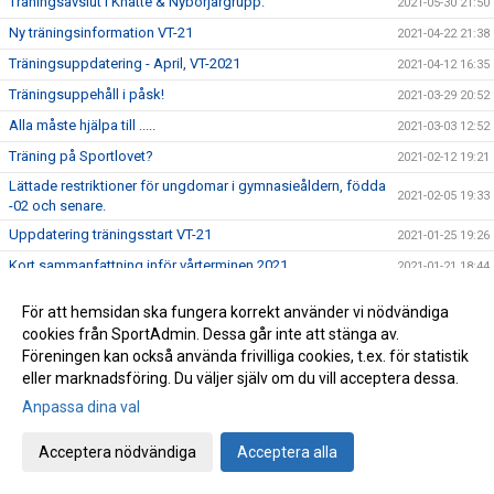
Träningsavslut i Knatte & Nybörjargrupp.
2021-05-30 21:50
Ny träningsinformation VT-21
2021-04-22 21:38
Träningsuppdatering - April, VT-2021
2021-04-12 16:35
Träningsuppehåll i påsk!
2021-03-29 20:52
Alla måste hjälpa till .....
2021-03-03 12:52
Träning på Sportlovet?
2021-02-12 19:21
Lättade restriktioner för ungdomar i gymnasieåldern, födda
2021-02-05 19:33
-02 och senare.
Uppdatering träningsstart VT-21
2021-01-25 19:26
Kort sammanfattning inför vårterminen 2021
2021-01-21 18:44
Viktigt! - Uppdatera medlemsinformation!
2021-01-20 11:23
För att hemsidan ska fungera korrekt använder vi nödvändiga
Info angående träningsstart VT-21
2021-01-06 15:11
cookies från SportAdmin. Dessa går inte att stänga av.
Föreningen kan också använda frivilliga cookies, t.ex. för statistik
Ordförande har ordet!
2020-12-22 20:36
eller marknadsföring. Du väljer själv om du vill acceptera dessa.
Årets pristagare 2020 (Året då Covid-19 gäckade oss alla)
2020-12-11 18:01
Anpassa dina val
Avslutningsträning för Ungd.gruppen &
2020-12-11 15:27
Avanceradgruppen.
Acceptera nödvändiga
Acceptera alla
Avslutningsträning för Knatte och Nybörjargrupp!
2020-12-06 19:11