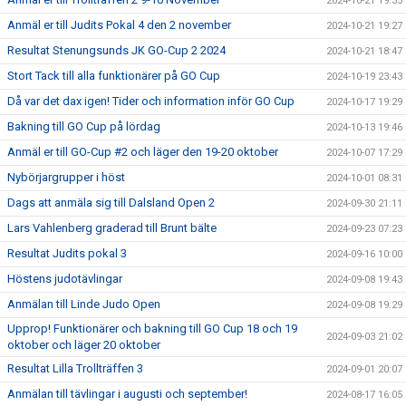
2024-10-21 19:35
Anmäl er till Judits Pokal 4 den 2 november
2024-10-21 19:27
Resultat Stenungsunds JK GO-Cup 2 2024
2024-10-21 18:47
Stort Tack till alla funktionärer på GO Cup
2024-10-19 23:43
Då var det dax igen! Tider och information inför GO Cup
2024-10-17 19:29
Bakning till GO Cup på lördag
2024-10-13 19:46
Anmäl er till GO-Cup #2 och läger den 19-20 oktober
2024-10-07 17:29
Nybörjargrupper i höst
2024-10-01 08:31
Dags att anmäla sig till Dalsland Open 2
2024-09-30 21:11
Lars Vahlenberg graderad till Brunt bälte
2024-09-23 07:23
Resultat Judits pokal 3
2024-09-16 10:00
Höstens judotävlingar
2024-09-08 19:43
Anmälan till Linde Judo Open
2024-09-08 19:29
Upprop! Funktionärer och bakning till GO Cup 18 och 19
2024-09-03 21:02
oktober och läger 20 oktober
Resultat Lilla Trollträffen 3
2024-09-01 20:07
Anmälan till tävlingar i augusti och september!
2024-08-17 16:05