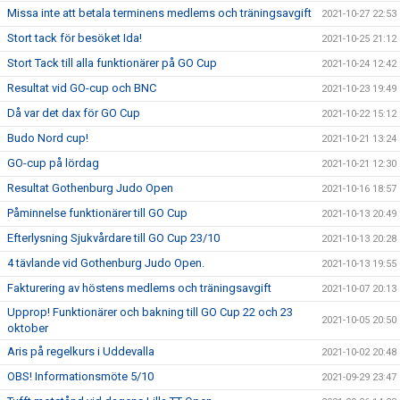
Missa inte att betala terminens medlems och träningsavgift
2021-10-27 22:53
Stort tack för besöket Ida!
2021-10-25 21:12
Stort Tack till alla funktionärer på GO Cup
2021-10-24 12:42
Resultat vid GO-cup och BNC
2021-10-23 19:49
Då var det dax för GO Cup
2021-10-22 15:12
Budo Nord cup!
2021-10-21 13:24
GO-cup på lördag
2021-10-21 12:30
Resultat Gothenburg Judo Open
2021-10-16 18:57
Påminnelse funktionärer till GO Cup
2021-10-13 20:49
Efterlysning Sjukvårdare till GO Cup 23/10
2021-10-13 20:28
4 tävlande vid Gothenburg Judo Open.
2021-10-13 19:55
Fakturering av höstens medlems och träningsavgift
2021-10-07 20:13
Upprop! Funktionärer och bakning till GO Cup 22 och 23
2021-10-05 20:50
oktober
Aris på regelkurs i Uddevalla
2021-10-02 20:48
OBS! Informationsmöte 5/10
2021-09-29 23:47