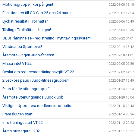
Motionsgruppen kör på igen!
2022-03-08 16:18
Funktionärer till GO Cup 25 och 26 mars
2022-03-07 12:54
Lyckat resultat i Trollhättan!
2022-03-06 16:49
Tävling i Trollhättan i helgen!
2022-03-04 10:35
OBS! Påminnelse - registrering i nytt tävlingssystem
2022-02-22 04:01
Vi tränar på Sportlovet!
2022-02-14 15:42
Årsmöte - Ingen Judo-fitness!
2022-02-10 11:01
Missa inte! VT-22
2022-02-05 09:50
Beslut om reducerad träningsavgift VT-22
2022-02-02 14:57
2 veckors paus i Judo-fitnessgruppen!
2022-01-27 15:49
Paus för "Motionsgruppen"
2022-01-24 10:23
Årsmöte Stenungsunds Judoklubb
2022-01-20 15:04
Viktigt! - Uppdatera medlemsinformation!
2022-01-15 12:43
Framskjuten start!
2022-01-14 23:26
Info träningsstart VT-22
2022-01-12 20:23
Årets pristagare - 2021
2022-01-11 18:11