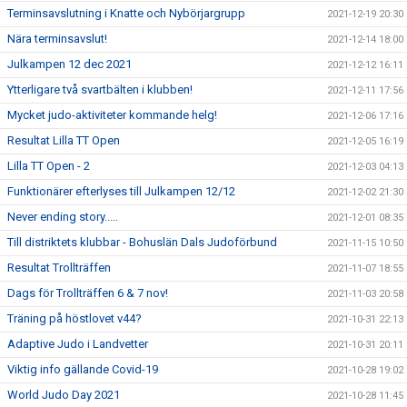
Terminsavslutning i Knatte och Nybörjargrupp
2021-12-19 20:30
Nära terminsavslut!
2021-12-14 18:00
Julkampen 12 dec 2021
2021-12-12 16:11
Ytterligare två svartbälten i klubben!
2021-12-11 17:56
Mycket judo-aktiviteter kommande helg!
2021-12-06 17:16
Resultat Lilla TT Open
2021-12-05 16:19
Lilla TT Open - 2
2021-12-03 04:13
Funktionärer efterlyses till Julkampen 12/12
2021-12-02 21:30
Never ending story.....
2021-12-01 08:35
Till distriktets klubbar - Bohuslän Dals Judoförbund
2021-11-15 10:50
Resultat Trollträffen
2021-11-07 18:55
Dags för Trollträffen 6 & 7 nov!
2021-11-03 20:58
Träning på höstlovet v44?
2021-10-31 22:13
Adaptive Judo i Landvetter
2021-10-31 20:11
Viktig info gällande Covid-19
2021-10-28 19:02
World Judo Day 2021
2021-10-28 11:45