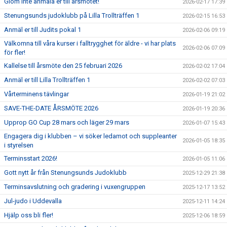
Glöm inte anmäla er till årsmötet!
2026-02-17 17:39
Stenungsunds judoklubb på Lilla Trollträffen 1
2026-02-15 16:53
Anmäl er till Judits pokal 1
2026-02-06 09:19
Välkomna till våra kurser i falltrygghet för äldre - vi har plats
2026-02-06 07:09
för fler!
Kallelse till årsmöte den 25 februari 2026
2026-02-02 17:04
Anmäl er till Lilla Trollträffen 1
2026-02-02 07:03
Vårterminens tävlingar
2026-01-19 21:02
SAVE-THE-DATE ÅRSMÖTE 2026
2026-01-19 20:36
Upprop GO Cup 28 mars och läger 29 mars
2026-01-07 15:43
Engagera dig i klubben – vi söker ledamot och suppleanter
2026-01-05 18:35
i styrelsen
Terminsstart 2026!
2026-01-05 11:06
Gott nytt år från Stenungsunds Judoklubb
2025-12-29 21:38
Terminsavslutning och gradering i vuxengruppen
2025-12-17 13:52
Jul-judo i Uddevalla
2025-12-11 14:24
Hjälp oss bli fler!
2025-12-06 18:59