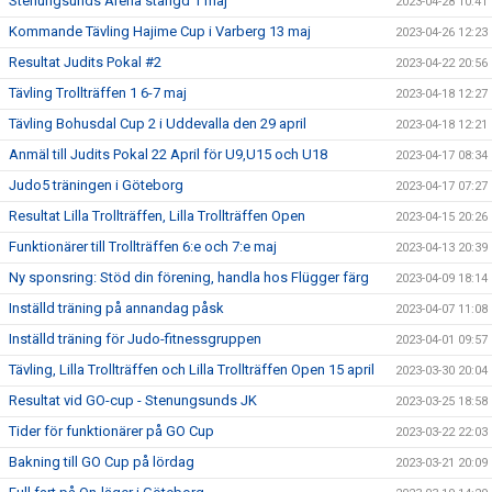
Stenungsunds Arena stängd 1 maj
2023-04-28 10:41
Kommande Tävling Hajime Cup i Varberg 13 maj
2023-04-26 12:23
Resultat Judits Pokal #2
2023-04-22 20:56
Tävling Trollträffen 1 6-7 maj
2023-04-18 12:27
Tävling Bohusdal Cup 2 i Uddevalla den 29 april
2023-04-18 12:21
Anmäl till Judits Pokal 22 April för U9,U15 och U18
2023-04-17 08:34
Judo5 träningen i Göteborg
2023-04-17 07:27
Resultat Lilla Trollträffen, Lilla Trollträffen Open
2023-04-15 20:26
Funktionärer till Trollträffen 6:e och 7:e maj
2023-04-13 20:39
Ny sponsring: Stöd din förening, handla hos Flügger färg
2023-04-09 18:14
Inställd träning på annandag påsk
2023-04-07 11:08
Inställd träning för Judo-fitnessgruppen
2023-04-01 09:57
Tävling, Lilla Trollträffen och Lilla Trollträffen Open 15 april
2023-03-30 20:04
Resultat vid GO-cup - Stenungsunds JK
2023-03-25 18:58
Tider för funktionärer på GO Cup
2023-03-22 22:03
Bakning till GO Cup på lördag
2023-03-21 20:09