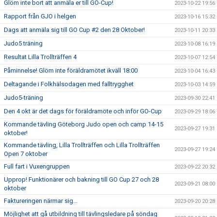
Glöm inte bort att anmäla er till GO-Cup!
2023-10-22 19:56
Rapport från GJO i helgen
2023-10-16 15:32
Dags att anmäla sig till GO Cup #2 den 28 Oktober!
2023-10-11 20:33
Judo5 träning
2023-10-08 16:19
Resultat Lilla Trollträffen 4
2023-10-07 12:54
Påminnelse! Glöm inte föräldramötet ikväll 18:00
2023-10-04 16:43
Deltagande i Folkhälsodagen med falltrygghet
2023-10-03 14:59
Judo5-träning
2023-09-30 22:41
Den 4 okt är det dags för föräldramöte och inför GO-Cup
2023-09-29 18:06
Kommande tävling Göteborg Judo open och camp 14-15
2023-09-27 19:31
oktober!
Kommande tävling, Lilla Trollträffen och Lilla Trollträffen
2023-09-27 19:24
Open 7 oktober
Full fart i Vuxengruppen
2023-09-22 20:32
Upprop! Funktionärer och bakning till GO Cup 27 och 28
2023-09-21 08:00
oktober
Faktureringen närmar sig...
2023-09-20 20:28
Möjlighet att gå utbildning till tävlingsledare på söndag