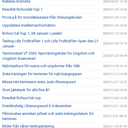
Kallelse Årsmöte
2023-02-01 10:18
Resultat Bohusdal Cup 1
2023-01-29 13:05
Prova på för niondeklassare från Stenungskolan
2023-01-29 13:01
Uppdatera medlemsinformation
2023-01-24 10:33
Bohus Dal Cup 1, 28 Januari i Lysekil
2023-01-12 14:22
Tävling Lilla Trollträffen 1 och Lilla Trollträffen Open den 21
2023-01-04 13:14
Januari
Terminsstart VT 2023. Nya träningstider för Ungdom och
2023-01-03 18:39
Ungdom Avancerad
Nybörjarkurs för vuxna och ungdomar från 16år.
2022-12-18 14:14
Sista träningen för terminen för nybörjargruppen
2022-12-12 14:50
Missa inte terminens sista Judo-fitnesspass!
2022-12-07 10:37
Stort jättetack för alla fina år!
2022-12-03 18:44
Resultat Bohus-Dal cup.
2022-12-03 15:50
Distriktshelg i Stenungsund 3-4 december
2022-12-01 10:26
Påminnelse anmälan julfest och sista träningsdatum för
2022-12-01 08:36
terminen
Bilder från våran tävlingsträning.
2022-11-29 07:44