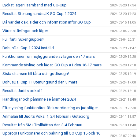
Lyckat läger i samband med GO-Cup
2024-03-20 17:34
Resultat Stenungsunds JK GO-Cup 1 2024
2024-03-20 17:23
Då var det dax! Tider och information inför GO Cup
2024-03-15 11:05
Vårens tävlingar och läger
2024-03-04 20:38
Full fart i vuxengruppen!
2024-03-04 20:31
BohusDal Cup 1 2024 Inställd
2024-02-29 21:47
Funktionärer för möjliggörande av läger den 17 mars
2024-02-29 19:28
Kommande tävling och läger, GO Cup #1 den 16-17 mars
2024-02-29 17:18
Sista chansen till tårta och godisregn!
2024-02-25 12:19
BohusDal Cup 1 i Stenungsund den 3 mars
2024-02-24 17:00
Resultat Judits pokal 1
2024-02-24 16:10
Handlingar och påminnelse årsmöte 2024
2024-02-21 19:48
Efterlysning funktionärer för koordinering av judoläger
2024-02-19 20:30
Anmälan till Judits Pokal 1, 24 februari i Göteborg
2024-02-11 18:57
Resultat från SM i Trollhättan den 3-4 Februari
2024-02-10 11:48
Upprop! Funktionärer och bakning till GO Cup 15 och 16
2024-02-07 20:46