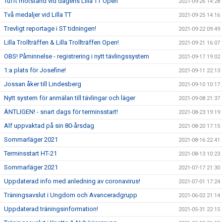
Tufft motstånd vid dagens Lilla TT Open
2021-09-26 14:28
Två medaljer vid Lilla TT
2021-09-25 14:16
Trevligt reportage i ST tidningen!
2021-09-22 09:49
Lilla Trollträffen & Lilla Trollträffen Open!
2021-09-21 16:07
OBS! Påminnelse - registrering i nytt tävlingssystem
2021-09-17 19:02
1:a plats för Josefine!
2021-09-11 22:13
Jossan åker till Lindesberg
2021-09-10 10:17
Nytt system för anmälan till tävlingar och läger
2021-09-08 21:37
ÄNTLIGEN! - snart dags för terminsstart!
2021-08-23 19:19
Alf uppvaktad på sin 80-årsdag
2021-08-20 17:15
Sommarläger 2021
2021-08-16 22:41
Terminsstart HT-21
2021-08-13 10:23
Sommarläger 2021
2021-07-17 21:30
Uppdaterad info med anledning av coronavirus!
2021-07-01 17:24
Träningsavslut i Ungdom och Avanceradgrupp
2021-06-02 21:14
Uppdaterad träningsinformation!
2021-05-31 22:15