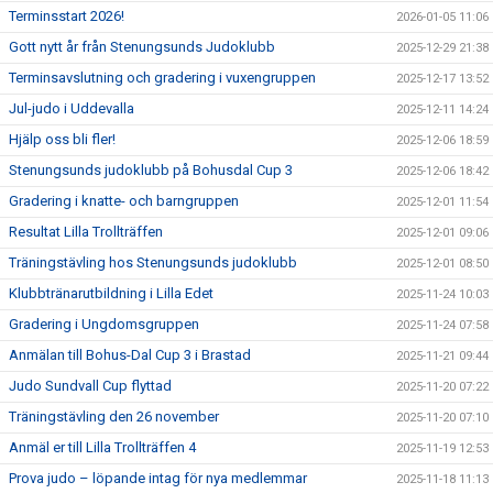
Terminsstart 2026!
2026-01-05 11:06
Gott nytt år från Stenungsunds Judoklubb
2025-12-29 21:38
Terminsavslutning och gradering i vuxengruppen
2025-12-17 13:52
Jul-judo i Uddevalla
2025-12-11 14:24
Hjälp oss bli fler!
2025-12-06 18:59
Stenungsunds judoklubb på Bohusdal Cup 3
2025-12-06 18:42
Gradering i knatte- och barngruppen
2025-12-01 11:54
Resultat Lilla Trollträffen
2025-12-01 09:06
Träningstävling hos Stenungsunds judoklubb
2025-12-01 08:50
Klubbtränarutbildning i Lilla Edet
2025-11-24 10:03
Gradering i Ungdomsgruppen
2025-11-24 07:58
Anmälan till Bohus-Dal Cup 3 i Brastad
2025-11-21 09:44
Judo Sundvall Cup flyttad
2025-11-20 07:22
Träningstävling den 26 november
2025-11-20 07:10
Anmäl er till Lilla Trollträffen 4
2025-11-19 12:53
Prova judo – löpande intag för nya medlemmar
2025-11-18 11:13