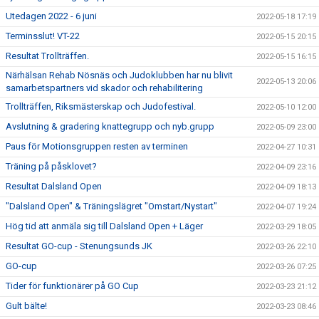
Utedagen 2022 - 6 juni
2022-05-18 17:19
Terminsslut! VT-22
2022-05-15 20:15
Resultat Trollträffen.
2022-05-15 16:15
Närhälsan Rehab Nösnäs och Judoklubben har nu blivit
2022-05-13 20:06
samarbetspartners vid skador och rehabilitering
Trollträffen, Riksmästerskap och Judofestival.
2022-05-10 12:00
Avslutning & gradering knattegrupp och nyb.grupp
2022-05-09 23:00
Paus för Motionsgruppen resten av terminen
2022-04-27 10:31
Träning på påsklovet?
2022-04-09 23:16
Resultat Dalsland Open
2022-04-09 18:13
"Dalsland Open" & Träningslägret "Omstart/Nystart"
2022-04-07 19:24
Hög tid att anmäla sig till Dalsland Open + Läger
2022-03-29 18:05
Resultat GO-cup - Stenungsunds JK
2022-03-26 22:10
GO-cup
2022-03-26 07:25
Tider för funktionärer på GO Cup
2022-03-23 21:12
Gult bälte!
2022-03-23 08:46