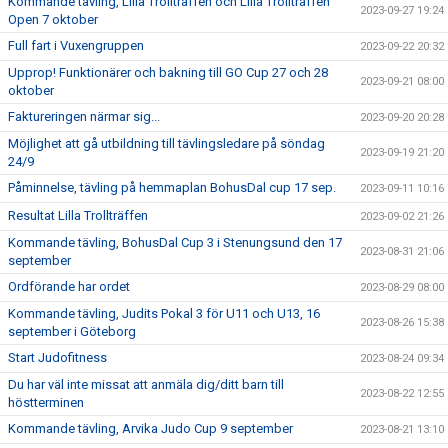
Kommande tävling, Lilla Trollträffen och Lilla Trollträffen
2023-09-27 19:24
Open 7 oktober
Full fart i Vuxengruppen
2023-09-22 20:32
Upprop! Funktionärer och bakning till GO Cup 27 och 28
2023-09-21 08:00
oktober
Faktureringen närmar sig...
2023-09-20 20:28
Möjlighet att gå utbildning till tävlingsledare på söndag
2023-09-19 21:20
24/9
Påminnelse, tävling på hemmaplan BohusDal cup 17 sep.
2023-09-11 10:16
Resultat Lilla Trollträffen
2023-09-02 21:26
Kommande tävling, BohusDal Cup 3 i Stenungsund den 17
2023-08-31 21:06
september
Ordförande har ordet
2023-08-29 08:00
Kommande tävling, Judits Pokal 3 för U11 och U13, 16
2023-08-26 15:38
september i Göteborg
Start Judofitness
2023-08-24 09:34
Du har väl inte missat att anmäla dig/ditt barn till
2023-08-22 12:55
höstterminen
Kommande tävling, Arvika Judo Cup 9 september
2023-08-21 13:10