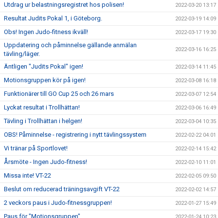
Utdrag ur belastningsregistret hos polisen!
2022-03-20 13:17
Resultat Judits Pokal 1, i Göteborg.
2022-03-19 14:09
Obs! Ingen Judo-fitness ikväll!
2022-03-17 19:30
Uppdatering och påminnelse gällande anmälan
2022-03-16 16:25
tävling/läger.
Äntligen "Judits Pokal" igen!
2022-03-14 11:45
Motionsgruppen kör på igen!
2022-03-08 16:18
Funktionärer till GO Cup 25 och 26 mars
2022-03-07 12:54
Lyckat resultat i Trollhättan!
2022-03-06 16:49
Tävling i Trollhättan i helgen!
2022-03-04 10:35
OBS! Påminnelse - registrering i nytt tävlingssystem
2022-02-22 04:01
Vi tränar på Sportlovet!
2022-02-14 15:42
Årsmöte - Ingen Judo-fitness!
2022-02-10 11:01
Missa inte! VT-22
2022-02-05 09:50
Beslut om reducerad träningsavgift VT-22
2022-02-02 14:57
2 veckors paus i Judo-fitnessgruppen!
2022-01-27 15:49
Paus för "Motionsgruppen"
2022-01-24 10:23