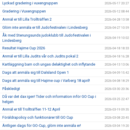
Lyckad gradering i vuxengruppen
2026-05-17 20:27
Gradering i Vuxengruppen
2026-05-12 08:44
Anmäl er till Lilla Trollträffen 2
2026-04-28 13:58
Glöm inte anmäla er till Judofestivalen i Lindesberg
2026-04-27 10:59
Åk med Stenungsunds judoklubb till Judofestivalen i
2026-04-19 10:02
Lindesberg
Resultat Hajime Cup 2026
2026-04-18 18:33
Anmäl er till Lilla Judits vår och Judits pokal 2
2026-04-18 16:28
Kartläggning barn och ungas delaktighet och inflytande
2026-04-13 13:06
Dags att anmäla sig till Dalsland Open 1
2026-04-09 15:42
Dags att anmäla sig till Hajime cup i Varberg 18 april!
2026-04-08 18:29
Påskledigt
2026-03-30 20:36
Då var det dax igen! Tider och information inför GO Cup i
2026-03-25 22:47
helgen
Anmäl er till Trollträffen 11-12 April
2026-03-19 09:35
Föräldrapolicy och funktionärer till GO Cup
2026-03-08 20:45
Äntligen dags för GO-Cup, glöm inte anmäla er!
2026-03-04 19:20