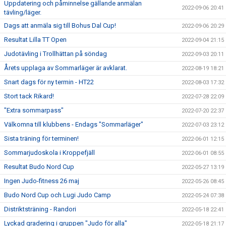
Uppdatering och påminnelse gällande anmälan
2022-09-06 20:41
tävling/läger.
Dags att anmäla sig till Bohus Dal Cup!
2022-09-06 20:29
Resultat Lilla TT Open
2022-09-04 21:15
Judotävling i Trollhättan på söndag
2022-09-03 20:11
Årets upplaga av Sommarläger är avklarat.
2022-08-19 18:21
Snart dags för ny termin - HT22
2022-08-03 17:32
Stort tack Rikard!
2022-07-28 22:09
"Extra sommarpass"
2022-07-20 22:37
Välkomna till klubbens - Endags "Sommarläger"
2022-07-03 23:12
Sista träning för terminen!
2022-06-01 12:15
Sommarjudoskola i Kroppefjäll
2022-06-01 08:55
Resultat Budo Nord Cup
2022-05-27 13:19
Ingen Judo-fitness 26 maj
2022-05-26 08:45
Budo Nord Cup och Lugi Judo Camp
2022-05-24 07:38
Distriktsträning - Randori
2022-05-18 22:41
Lyckad gradering i gruppen "Judo för alla"
2022-05-18 21:17