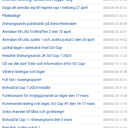
Dags att anmäla sig till Hajime cup i Varberg 27 april
2024-04-09 20:31
Påskledigt!
2024-03-27 23:13
Stenungsunds judoklubb på Seniorfestivalen
2024-03-25 20:09
Anmälan till Lilla Trollträffen 2 den 13 april
2024-03-25 20:01
Anmälan till Lilla Judits 1 och Judits pokal 2 den 20 april
2024-03-20 18:02
Lyckat läger i samband med GO-Cup
2024-03-20 17:34
Resultat Stenungsunds JK GO-Cup 1 2024
2024-03-20 17:23
Då var det dax! Tider och information inför GO Cup
2024-03-15 11:05
Vårens tävlingar och läger
2024-03-04 20:38
Full fart i vuxengruppen!
2024-03-04 20:31
BohusDal Cup 1 2024 Inställd
2024-02-29 21:47
Funktionärer för möjliggörande av läger den 17 mars
2024-02-29 19:28
Kommande tävling och läger, GO Cup #1 den 16-17 mars
2024-02-29 17:18
Sista chansen till tårta och godisregn!
2024-02-25 12:19
BohusDal Cup 1 i Stenungsund den 3 mars
2024-02-24 17:00
Resultat Judits pokal 1
2024-02-24 16:10