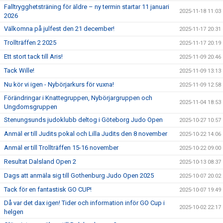
Falltrygghetsträning för äldre – ny termin startar 11 januari
2025-11-18 11:03
2026
Välkomna på julfest den 21 december!
2025-11-17 20:31
Trollträffen 2 2025
2025-11-17 20:19
Ett stort tack till Aris!
2025-11-09 20:46
Tack Wille!
2025-11-09 13:13
Nu kör vi igen - Nybörjarkurs för vuxna!
2025-11-09 12:58
Förändringar i Knattegruppen, Nybörjargruppen och
2025-11-04 18:53
Ungdomsgruppen
Stenungsunds judoklubb deltog i Göteborg Judo Open
2025-10-27 10:57
Anmäl er till Judits pokal och Lilla Judits den 8 november
2025-10-22 14:06
Anmäl er till Trollträffen 15-16 november
2025-10-22 09:00
Resultat Dalsland Open 2
2025-10-13 08:37
Dags att anmäla sig till Gothenburg Judo Open 2025
2025-10-07 20:02
Tack för en fantastisk GO CUP!
2025-10-07 19:49
Då var det dax igen! Tider och information inför GO Cup i
2025-10-02 22:17
helgen