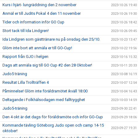
Kurs i hjärt- lungräddning den 2 november
2023-10-26 19:40
Anmäl er till Judits Pokal 4 den 11 november
2023-10-26 19:30
Tider och information inför GO Cup
2023-10-26 18:42
Stort tack till Ida Lindgren!
2023-10-26 09:45
Ida Lindgren som gästtränare nu på onsdag den 25/10.
2023-10-23 13:47
Glöm inte bort att anmäla er till GO-Cup!
2023-10-22 19:56
Rapport från GJO i helgen
2023-10-16 15:32
Dags att anmäla sig till GO Cup #2 den 28 Oktober!
2023-10-11 20:33
Judo5 träning
2023-10-08 16:19
Resultat Lilla Trollträffen 4
2023-10-07 12:54
Påminnelse! Glöm inte föräldramötet ikväll 18:00
2023-10-04 16:43
Deltagande i Folkhälsodagen med falltrygghet
2023-10-03 14:59
Judo5-träning
2023-09-30 22:41
Den 4 okt är det dags för föräldramöte och inför GO-Cup
2023-09-29 18:06
Kommande tävling Göteborg Judo open och camp 14-15
2023-09-27 19:31
oktober!