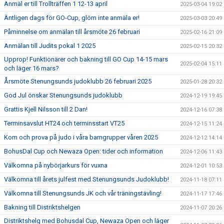
Anmäl er till Trollträffen 1 12-13 april
2025-03-04 19:02
Äntligen dags för GO-Cup, glöm inte anmäla er!
2025-03-03 20:49
Påminnelse om anmälan till årsmöte 26 februari
2025-02-16 21:09
Anmälan till Judits pokal 1 2025
2025-02-15 20:32
Upprop! Funktionärer och bakning till GO Cup 14-15 mars
2025-02-04 15:11
och läger 16 mars?
Årsmöte Stenungsunds judoklubb 26 februari 2025
2025-01-28 20:32
God Jul önskar Stenungsunds judoklubb
2024-12-19 19:45
Grattis Kjell Nilsson till 2 Dan!
2024-12-16 07:38
Terminsavslut HT24 och terminsstart VT25
2024-12-15 11:24
Kom och prova på judo i våra barngrupper våren 2025
2024-12-12 14:14
BohusDal Cup och Newaza Open: tider och information
2024-12-06 11:43
Välkomna på nybörjarkurs för vuxna
2024-12-01 10:53
Välkomna till årets julfest med Stenungsunds Judoklubb!
2024-11-18 07:11
Välkomna till Stenungsunds JK och vår träningstävling!
2024-11-17 17:46
Bakning till Distriktshelgen
2024-11-07 20:26
Distriktshelg med Bohusdal Cup, Newaza Open och läger