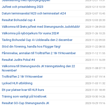
Julavslutning med nybörjargruppen
2023-12-21 19:31
Julfest och prisutdelning 2023
2023-12-13 10:59
Datum terminsavslut ht23 och terminsstart vt24
2023-12-07 15:45
Resultat Bohusdal cup 4
2023-12-03 20:33
Välkomna till årets julfest med Stenungsunds Judoklubb!
2023-11-28 09:03
Välkomna på nybörjarkurs för vuxna 2024!
2023-11-26 10:25
Tävling Bohusdal Cup 4 i Uddevalla den 2 december
2023-11-22 09:03
Stöd din förening, handla hos Flügger färg!
2023-11-22 08:55
Påminnelse, anmälan till Trollträffen 2 18-19 November
2023-11-12 11:55
Resultat Judits Pokal #4
2023-11-11 16:09
Välkomna till Stenungsunds JK träningstävling den 22
2023-11-08 07:19
November!
Trollträffen 2 18-19 November
2023-11-07 19:14
Lyckad HLR utbildning
2023-11-03 11:32
Ett par platser kvar till HLR kurs
2023-11-01 18:49
Träning som vanligt på höstlovet.
2023-10-30 14:26
Resultat GO-Cup Stenungsunds JK
2023-10-29 19:16