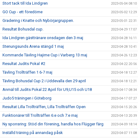
Stort tack till Ida Lindgren
2023-05-04 08:10
GO Cup - ett föredöme
2023-05-02 12:29
Gradering i Knatte och Nybörjargruppen.
2023-05-01 22:31
Resultat Bohusdal cup.
2023-04-29 17:07
Ida Lindgren gästtränare onsdagen den 3 maj
2023-04-28 16:11
Stenungsunds Arena stängd 1 maj
2023-04-28 10:41
Kommande Tävling Hajime Cup i Varberg 13 maj
2023-04-26 12:23
Resultat Judits Pokal #2
2023-04-22 20:56
Tävling Trollträffen 1 6-7 maj
2023-04-18 12:27
Tävling Bohusdal Cup 2 i Uddevalla den 29 april
2023-04-18 12:21
Anmäl till Judits Pokal 22 April för U9,U15 och U18
2023-04-17 08:34
Judo5 träningen i Göteborg
2023-04-17 07:27
Resultat Lilla Trollträffen, Lilla Trollträffen Open
2023-04-15 20:26
Funktionärer till Trollträffen 6:e och 7:e maj
2023-04-13 20:39
Ny sponsring: Stöd din förening, handla hos Flügger färg
2023-04-09 18:14
Inställd träning på annandag påsk
2023-04-07 11:08