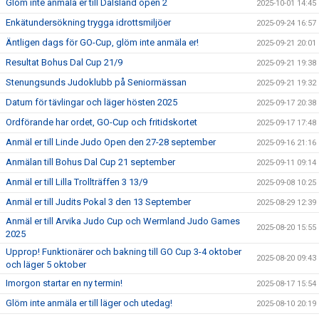
Glöm inte anmäla er till Dalsland open 2
2025-10-01 14:45
Enkätundersökning trygga idrottsmiljöer
2025-09-24 16:57
Äntligen dags för GO-Cup, glöm inte anmäla er!
2025-09-21 20:01
Resultat Bohus Dal Cup 21/9
2025-09-21 19:38
Stenungsunds Judoklubb på Seniormässan
2025-09-21 19:32
Datum för tävlingar och läger hösten 2025
2025-09-17 20:38
Ordförande har ordet, GO-Cup och fritidskortet
2025-09-17 17:48
Anmäl er till Linde Judo Open den 27-28 september
2025-09-16 21:16
Anmälan till Bohus Dal Cup 21 september
2025-09-11 09:14
Anmäl er till Lilla Trollträffen 3 13/9
2025-09-08 10:25
Anmäl er till Judits Pokal 3 den 13 September
2025-08-29 12:39
Anmäl er till Arvika Judo Cup och Wermland Judo Games
2025-08-20 15:55
2025
Upprop! Funktionärer och bakning till GO Cup 3-4 oktober
2025-08-20 09:43
och läger 5 oktober
Imorgon startar en ny termin!
2025-08-17 15:54
Glöm inte anmäla er till läger och utedag!
2025-08-10 20:19