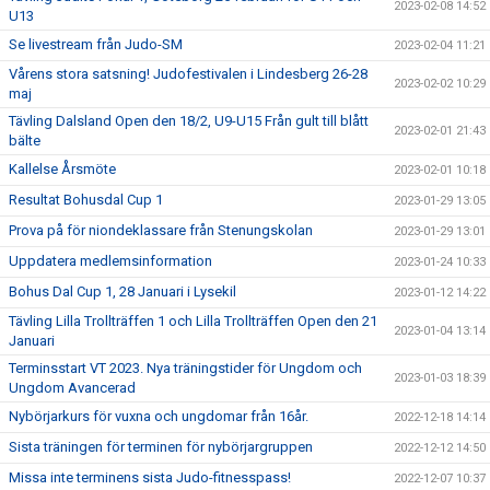
2023-02-08 14:52
U13
Se livestream från Judo-SM
2023-02-04 11:21
Vårens stora satsning! Judofestivalen i Lindesberg 26-28
2023-02-02 10:29
maj
Tävling Dalsland Open den 18/2, U9-U15 Från gult till blått
2023-02-01 21:43
bälte
Kallelse Årsmöte
2023-02-01 10:18
Resultat Bohusdal Cup 1
2023-01-29 13:05
Prova på för niondeklassare från Stenungskolan
2023-01-29 13:01
Uppdatera medlemsinformation
2023-01-24 10:33
Bohus Dal Cup 1, 28 Januari i Lysekil
2023-01-12 14:22
Tävling Lilla Trollträffen 1 och Lilla Trollträffen Open den 21
2023-01-04 13:14
Januari
Terminsstart VT 2023. Nya träningstider för Ungdom och
2023-01-03 18:39
Ungdom Avancerad
Nybörjarkurs för vuxna och ungdomar från 16år.
2022-12-18 14:14
Sista träningen för terminen för nybörjargruppen
2022-12-12 14:50
Missa inte terminens sista Judo-fitnesspass!
2022-12-07 10:37