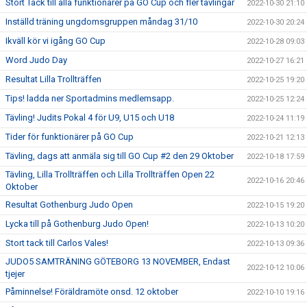
Stort Tack till alla funktionärer på GO Cup och fler tävlingar
2022-10-30 21:10
Inställd träning ungdomsgruppen måndag 31/10
2022-10-30 20:24
Ikväll kör vi igång GO Cup
2022-10-28 09:03
Word Judo Day
2022-10-27 16:21
Resultat Lilla Trollträffen
2022-10-25 19:20
Tips! ladda ner Sportadmins medlemsapp.
2022-10-25 12:24
Tävling! Judits Pokal 4 för U9, U15 och U18
2022-10-24 11:19
Tider för funktionärer på GO Cup
2022-10-21 12:13
Tävling, dags att anmäla sig till GO Cup #2 den 29 Oktober
2022-10-18 17:59
Tävling, Lilla Trollträffen och Lilla Trollträffen Open 22
2022-10-16 20:46
Oktober
Resultat Gothenburg Judo Open
2022-10-15 19:20
Lycka till på Gothenburg Judo Open!
2022-10-13 10:20
Stort tack till Carlos Vales!
2022-10-13 09:36
JUDO5 SAMTRÄNING GÖTEBORG 13 NOVEMBER, Endast
2022-10-12 10:06
tjejer
Påminnelse! Föräldramöte onsd. 12 oktober
2022-10-10 19:16