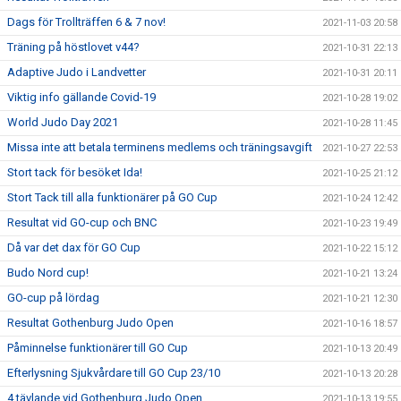
Dags för Trollträffen 6 & 7 nov!
2021-11-03 20:58
Träning på höstlovet v44?
2021-10-31 22:13
Adaptive Judo i Landvetter
2021-10-31 20:11
Viktig info gällande Covid-19
2021-10-28 19:02
World Judo Day 2021
2021-10-28 11:45
Missa inte att betala terminens medlems och träningsavgift
2021-10-27 22:53
Stort tack för besöket Ida!
2021-10-25 21:12
Stort Tack till alla funktionärer på GO Cup
2021-10-24 12:42
Resultat vid GO-cup och BNC
2021-10-23 19:49
Då var det dax för GO Cup
2021-10-22 15:12
Budo Nord cup!
2021-10-21 13:24
GO-cup på lördag
2021-10-21 12:30
Resultat Gothenburg Judo Open
2021-10-16 18:57
Påminnelse funktionärer till GO Cup
2021-10-13 20:49
Efterlysning Sjukvårdare till GO Cup 23/10
2021-10-13 20:28
4 tävlande vid Gothenburg Judo Open.
2021-10-13 19:55