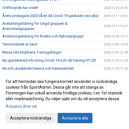
Ordförande har ordet!
2020-12-22 20:36
Årets pristagare 2020 (Året då Covid-19 gäckade oss alla)
2020-12-11 18:01
Avslutningsträning för Ungd.gruppen &
2020-12-11 15:27
Avanceradgruppen.
Avslutningsträning för Knatte och Nybörjargrupp!
2020-12-06 19:11
Terminsslutet är nära!
2020-12-05 10:55
Missa inte klubbens Träningsbingo!
2020-12-01 21:48
Ny uppdaterad info kring Covid-19 och vår träning HT-20!
2020-11-24 21:02
Ny info angående träning och träningstider!
2020-11-03 17:20
Uppdaterad info kring Covid-19
2020-10-31 12:32
För att hemsidan ska fungera korrekt använder vi nödvändiga
Beslut om skärpta allmänna råd!
2020-10-29 15:45
cookies från SportAdmin. Dessa går inte att stänga av.
Träning på Höstlovet?
Föreningen kan också använda frivilliga cookies, t.ex. för statistik
2020-10-25 22:09
eller marknadsföring. Du väljer själv om du vill acceptera dessa.
Resultat Bohus-dal Cup
2020-10-04 13:30
Anpassa dina val
Resultat Kroppefjällskampen
2020-09-27 18:24
Kroppefjällskampen, sönd. 27/9
2020-09-25 13:05
Acceptera nödvändiga
Acceptera alla
Inställd träning Knatte och Nybörjare!
2020-09-23 22:19