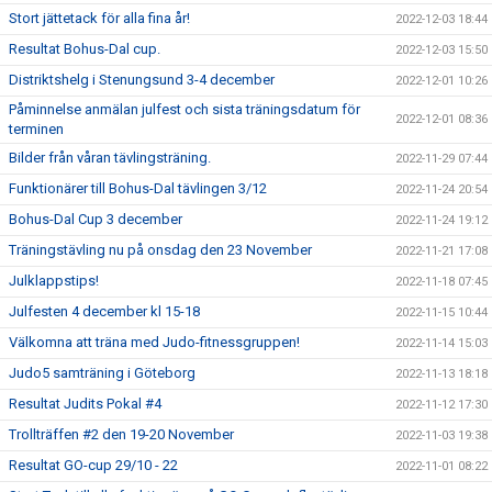
Stort jättetack för alla fina år!
2022-12-03 18:44
Resultat Bohus-Dal cup.
2022-12-03 15:50
Distriktshelg i Stenungsund 3-4 december
2022-12-01 10:26
Påminnelse anmälan julfest och sista träningsdatum för
2022-12-01 08:36
terminen
Bilder från våran tävlingsträning.
2022-11-29 07:44
Funktionärer till Bohus-Dal tävlingen 3/12
2022-11-24 20:54
Bohus-Dal Cup 3 december
2022-11-24 19:12
Träningstävling nu på onsdag den 23 November
2022-11-21 17:08
Julklappstips!
2022-11-18 07:45
Julfesten 4 december kl 15-18
2022-11-15 10:44
Välkomna att träna med Judo-fitnessgruppen!
2022-11-14 15:03
Judo5 samträning i Göteborg
2022-11-13 18:18
Resultat Judits Pokal #4
2022-11-12 17:30
Trollträffen #2 den 19-20 November
2022-11-03 19:38
Resultat GO-cup 29/10 - 22
2022-11-01 08:22