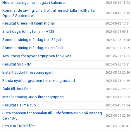
Hösten tävlingar nu inlagda i kalendern
2023-08-19 15:22
Kommande tävling, Lilla Trollträffen och Lilla Trollträffen
2023-08-19 15:15
Open 2 September
Resultat Green Hill International
2023-08-13 13:31
Snart dags för ny termin - HT23
2023-08-05 09:51
Sommarträning måndag den 31 juli
2023-07-28 18:18
Sommarträning måndagen den 3 juli.
2023-07-01 14:59
Avslutning för nybörjargruppen för vuxna
2023-06-01 14:35
Resultat Skol-RM
2023-05-26 16:21
Inställt Judo-fitnesspass igen!
2023-05-24 20:30
Första nybörjargruppen för vuxna graderad
2023-05-24 14:49
Guld till Josefine!
2023-05-20 20:07
Inställd träning Judo-fitnessgruppen
2023-05-17 17:03
Resultat Hajime cup
2023-05-15 11:14
Sista chansen för anmälan till Judofestivalen nu på onsdag
2023-05-09 20:56
den 10/5
Resultat Trollträffen
2023-05-08 09:41