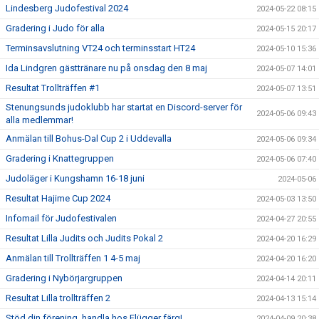
Lindesberg Judofestival 2024
2024-05-22 08:15
Gradering i Judo för alla
2024-05-15 20:17
Terminsavslutning VT24 och terminsstart HT24
2024-05-10 15:36
Ida Lindgren gästtränare nu på onsdag den 8 maj
2024-05-07 14:01
Resultat Trollträffen #1
2024-05-07 13:51
Stenungsunds judoklubb har startat en Discord-server för
2024-05-06 09:43
alla medlemmar!
Anmälan till Bohus-Dal Cup 2 i Uddevalla
2024-05-06 09:34
Gradering i Knattegruppen
2024-05-06 07:40
Judoläger i Kungshamn 16-18 juni
2024-05-06
Resultat Hajime Cup 2024
2024-05-03 13:50
Infomail för Judofestivalen
2024-04-27 20:55
Resultat Lilla Judits och Judits Pokal 2
2024-04-20 16:29
Anmälan till Trollträffen 1 4-5 maj
2024-04-20 16:20
Gradering i Nybörjargruppen
2024-04-14 20:11
Resultat Lilla trollträffen 2
2024-04-13 15:14
Stöd din förening, handla hos Flügger färg!
2024-04-09 20:38