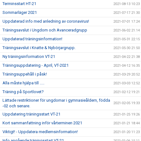
Terminsstart HT-21
2021-08-13 10:23
Sommarläger 2021
2021-07-17 21:30
Uppdaterad info med anledning av coronavirus!
2021-07-01 17:24
Träningsavslut i Ungdom och Avanceradgrupp
2021-06-02 21:14
Uppdaterad träningsinformation!
2021-05-31 22:15
Träningsavslut i Knatte & Nybörjargrupp.
2021-05-30 21:50
Ny träningsinformation VT-21
2021-04-22 21:38
Träningsuppdatering - April, VT-2021
2021-04-12 16:35
Träningsuppehåll i påsk!
2021-03-29 20:52
Alla måste hjälpa till .....
2021-03-03 12:52
Träning på Sportlovet?
2021-02-12 19:21
Lättade restriktioner för ungdomar i gymnasieåldern, födda
2021-02-05 19:33
-02 och senare.
Uppdatering träningsstart VT-21
2021-01-25 19:26
Kort sammanfattning inför vårterminen 2021
2021-01-21 18:44
Viktigt! - Uppdatera medlemsinformation!
2021-01-20 11:23
Info angående träningsstart VT-21
2021-01-06 15:11