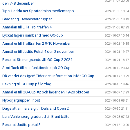
2024-11-07 20:06
den 7- 8 december
Tips! Ladda ner Sportadmins medlemsapp
2024-11-06 18:34
Gradering i Avanceratgruppen
2024-11-06 18:13
Anmälan till Lilla Trollträffen 4
2024-11-05 07:23
Lyckat läger i samband med GO-cup
2024-10-27 10:44
Anmäl er till Trollträffen 2 9-10 November
2024-10-21 19:35
Anmäl er till Judits Pokal 4 den 2 november
2024-10-21 19:27
Resultat Stenungsunds JK GO-Cup 2 2024
2024-10-21 18:47
Stort Tack till alla funktionärer på GO Cup
2024-10-19 23:43
Då var det dax igen! Tider och information inför GO Cup
2024-10-17 19:29
Bakning till GO Cup på lördag
2024-10-13 19:46
Anmäl er till GO-Cup #2 och läger den 19-20 oktober
2024-10-07 17:29
Nybörjargrupper i höst
2024-10-01 08:31
Dags att anmäla sig till Dalsland Open 2
2024-09-30 21:11
Lars Vahlenberg graderad till Brunt bälte
2024-09-23 07:23
Resultat Judits pokal 3
2024-09-16 10:00