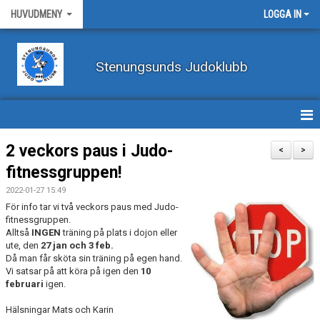
HUVUDMENY
LOGGA IN
Stenungsunds Judoklubb
HEM
2 veckors paus i Judo-
<
>
fitnessgruppen!
FÖRBUNDSNYHETER
2022-01-27 15:49
BILDER
För info tar vi två veckors paus med Judo-
fitnessgruppen.
Alltså
INGEN
träning på plats i dojon eller
BÖRJA TRÄNA JUDO
ute, den
27 jan och 3 feb.
Då man får sköta sin träning på egen hand.
BLI MEDLEM
Vi satsar på att köra på igen den
10
februari
igen.
VECKOSCHEMA
Hälsningar Mats och Karin