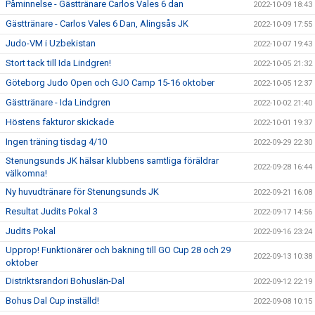
Påminnelse - Gästtränare Carlos Vales 6 dan
2022-10-09 18:43
Gästtränare - Carlos Vales 6 Dan, Alingsås JK
2022-10-09 17:55
Judo-VM i Uzbekistan
2022-10-07 19:43
Stort tack till Ida Lindgren!
2022-10-05 21:32
Göteborg Judo Open och GJO Camp 15-16 oktober
2022-10-05 12:37
Gästtränare - Ida Lindgren
2022-10-02 21:40
Höstens fakturor skickade
2022-10-01 19:37
Ingen träning tisdag 4/10
2022-09-29 22:30
Stenungsunds JK hälsar klubbens samtliga föräldrar
2022-09-28 16:44
välkomna!
Ny huvudtränare för Stenungsunds JK
2022-09-21 16:08
Resultat Judits Pokal 3
2022-09-17 14:56
Judits Pokal
2022-09-16 23:24
Upprop! Funktionärer och bakning till GO Cup 28 och 29
2022-09-13 10:38
oktober
Distriktsrandori Bohuslän-Dal
2022-09-12 22:19
Bohus Dal Cup inställd!
2022-09-08 10:15