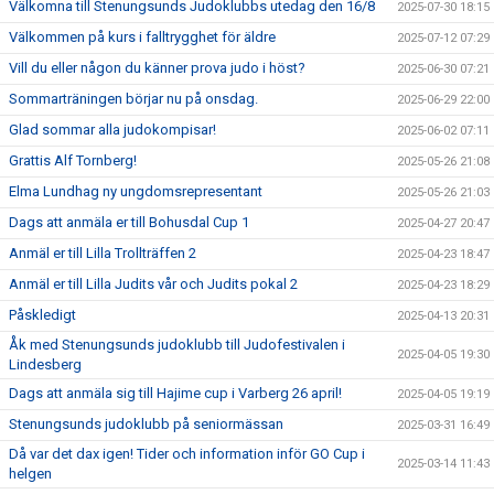
Välkomna till Stenungsunds Judoklubbs utedag den 16/8
2025-07-30 18:15
Välkommen på kurs i falltrygghet för äldre
2025-07-12 07:29
Vill du eller någon du känner prova judo i höst?
2025-06-30 07:21
Sommarträningen börjar nu på onsdag.
2025-06-29 22:00
Glad sommar alla judokompisar!
2025-06-02 07:11
Grattis Alf Tornberg!
2025-05-26 21:08
Elma Lundhag ny ungdomsrepresentant
2025-05-26 21:03
Dags att anmäla er till Bohusdal Cup 1
2025-04-27 20:47
Anmäl er till Lilla Trollträffen 2
2025-04-23 18:47
Anmäl er till Lilla Judits vår och Judits pokal 2
2025-04-23 18:29
Påskledigt
2025-04-13 20:31
Åk med Stenungsunds judoklubb till Judofestivalen i
2025-04-05 19:30
Lindesberg
Dags att anmäla sig till Hajime cup i Varberg 26 april!
2025-04-05 19:19
Stenungsunds judoklubb på seniormässan
2025-03-31 16:49
Då var det dax igen! Tider och information inför GO Cup i
2025-03-14 11:43
helgen