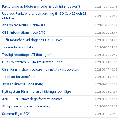
Fakturering av höstens medlems och träningsavgift
2021-10-07 20:13
Upprop! Funktionärer och bakning till GO Cup 22 och 23
2021-10-05 20:50
oktober
Aris på regelkurs i Uddevalla
2021-10-02 20:48
OBS! Informationsmöte 5/10
2021-09-29 23:47
Tufft motstånd vid dagens Lilla TT Open
2021-09-26 14:28
Två medaljer vid Lilla TT
2021-09-25 14:16
Trevligt reportage i ST tidningen!
2021-09-22 09:49
Lilla Trollträffen & Lilla Trollträffen Open!
2021-09-21 16:07
OBS! Påminnelse - registrering i nytt tävlingssystem
2021-09-17 19:02
1:a plats för Josefine!
2021-09-11 22:13
Jossan åker till Lindesberg
2021-09-10 10:17
Nytt system för anmälan till tävlingar och läger
2021-09-08 21:37
ÄNTLIGEN! - snart dags för terminsstart!
2021-08-23 19:19
Alf uppvaktad på sin 80-årsdag
2021-08-20 17:15
Sommarläger 2021
2021-08-16 22:41