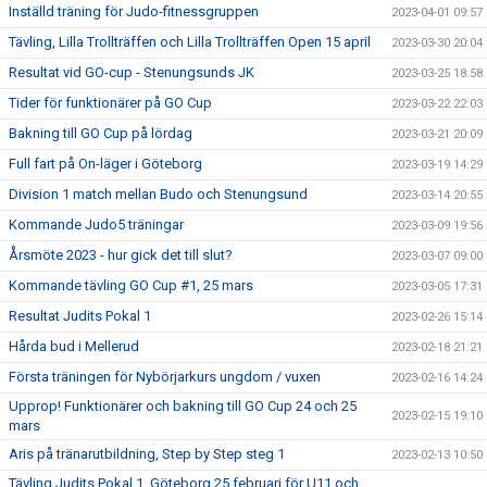
Inställd träning för Judo-fitnessgruppen
2023-04-01 09:57
Tävling, Lilla Trollträffen och Lilla Trollträffen Open 15 april
2023-03-30 20:04
Resultat vid GO-cup - Stenungsunds JK
2023-03-25 18:58
Tider för funktionärer på GO Cup
2023-03-22 22:03
Bakning till GO Cup på lördag
2023-03-21 20:09
Full fart på On-läger i Göteborg
2023-03-19 14:29
Division 1 match mellan Budo och Stenungsund
2023-03-14 20:55
Kommande Judo5 träningar
2023-03-09 19:56
Årsmöte 2023 - hur gick det till slut?
2023-03-07 09:00
Kommande tävling GO Cup #1, 25 mars
2023-03-05 17:31
Resultat Judits Pokal 1
2023-02-26 15:14
Hårda bud i Mellerud
2023-02-18 21:21
Första träningen för Nybörjarkurs ungdom / vuxen
2023-02-16 14:24
Upprop! Funktionärer och bakning till GO Cup 24 och 25
2023-02-15 19:10
mars
Aris på tränarutbildning, Step by Step steg 1
2023-02-13 10:50
Tävling Judits Pokal 1, Göteborg 25 februari för U11 och