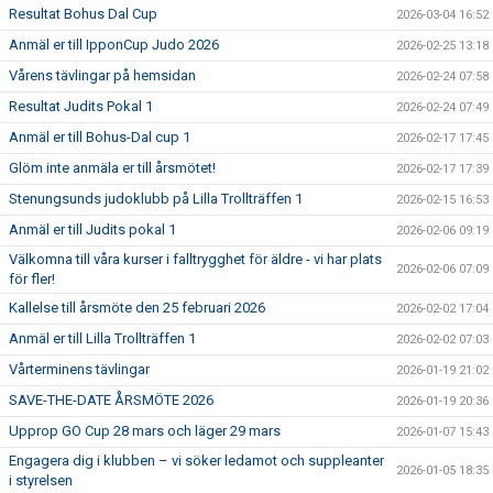
Resultat Bohus Dal Cup
2026-03-04 16:52
Anmäl er till IpponCup Judo 2026
2026-02-25 13:18
Vårens tävlingar på hemsidan
2026-02-24 07:58
Resultat Judits Pokal 1
2026-02-24 07:49
Anmäl er till Bohus-Dal cup 1
2026-02-17 17:45
Glöm inte anmäla er till årsmötet!
2026-02-17 17:39
Stenungsunds judoklubb på Lilla Trollträffen 1
2026-02-15 16:53
Anmäl er till Judits pokal 1
2026-02-06 09:19
Välkomna till våra kurser i falltrygghet för äldre - vi har plats
2026-02-06 07:09
för fler!
Kallelse till årsmöte den 25 februari 2026
2026-02-02 17:04
Anmäl er till Lilla Trollträffen 1
2026-02-02 07:03
Vårterminens tävlingar
2026-01-19 21:02
SAVE-THE-DATE ÅRSMÖTE 2026
2026-01-19 20:36
Upprop GO Cup 28 mars och läger 29 mars
2026-01-07 15:43
Engagera dig i klubben – vi söker ledamot och suppleanter
2026-01-05 18:35
i styrelsen