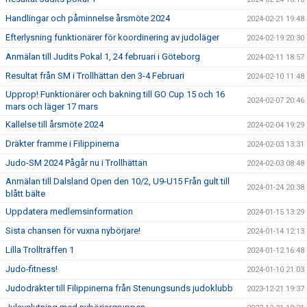
Handlingar och påminnelse årsmöte 2024
2024-02-21 19:48
Efterlysning funktionärer för koordinering av judoläger
2024-02-19 20:30
Anmälan till Judits Pokal 1, 24 februari i Göteborg
2024-02-11 18:57
Resultat från SM i Trollhättan den 3-4 Februari
2024-02-10 11:48
Upprop! Funktionärer och bakning till GO Cup 15 och 16
2024-02-07 20:46
mars och läger 17 mars
Kallelse till årsmöte 2024
2024-02-04 19:29
Dräkter framme i Filippinerna
2024-02-03 13:31
Judo-SM 2024 Pågår nu i Trollhättan
2024-02-03 08:48
Anmälan till Dalsland Open den 10/2, U9-U15 Från gult till
2024-01-24 20:38
blått bälte
Uppdatera medlemsinformation
2024-01-15 13:29
Sista chansen för vuxna nybörjare!
2024-01-14 12:13
Lilla Trollträffen 1
2024-01-12 16:48
Judo-fitness!
2024-01-10 21:03
Judodräkter till Filippinerna från Stenungsunds judoklubb
2023-12-21 19:37