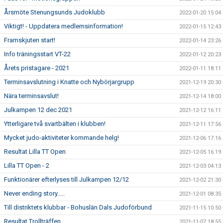
Årsmöte Stenungsunds Judoklubb
2022-01-20 15:04
Viktigt! - Uppdatera medlemsinformation!
2022-01-15 12:43
Framskjuten start!
2022-01-14 23:26
Info träningsstart VT-22
2022-01-12 20:23
Årets pristagare - 2021
2022-01-11 18:11
Terminsavslutning i Knatte och Nybörjargrupp
2021-12-19 20:30
Nära terminsavslut!
2021-12-14 18:00
Julkampen 12 dec 2021
2021-12-12 16:11
Ytterligare två svartbälten i klubben!
2021-12-11 17:56
Mycket judo-aktiviteter kommande helg!
2021-12-06 17:16
Resultat Lilla TT Open
2021-12-05 16:19
Lilla TT Open - 2
2021-12-03 04:13
Funktionärer efterlyses till Julkampen 12/12
2021-12-02 21:30
Never ending story.....
2021-12-01 08:35
Till distriktets klubbar - Bohuslän Dals Judoförbund
2021-11-15 10:50
Resultat Trollträffen
2021-11-07 18:55