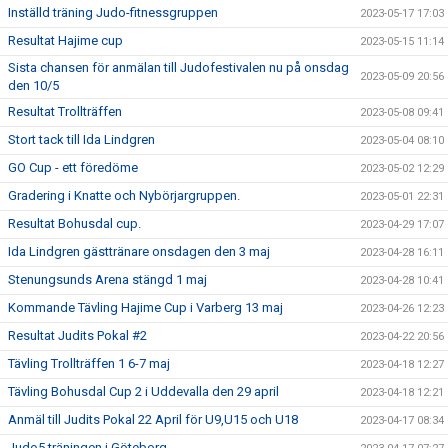
Inställd träning Judo-fitnessgruppen
2023-05-17 17:03
Resultat Hajime cup
2023-05-15 11:14
Sista chansen för anmälan till Judofestivalen nu på onsdag
2023-05-09 20:56
den 10/5
Resultat Trollträffen
2023-05-08 09:41
Stort tack till Ida Lindgren
2023-05-04 08:10
GO Cup - ett föredöme
2023-05-02 12:29
Gradering i Knatte och Nybörjargruppen.
2023-05-01 22:31
Resultat Bohusdal cup.
2023-04-29 17:07
Ida Lindgren gästtränare onsdagen den 3 maj
2023-04-28 16:11
Stenungsunds Arena stängd 1 maj
2023-04-28 10:41
Kommande Tävling Hajime Cup i Varberg 13 maj
2023-04-26 12:23
Resultat Judits Pokal #2
2023-04-22 20:56
Tävling Trollträffen 1 6-7 maj
2023-04-18 12:27
Tävling Bohusdal Cup 2 i Uddevalla den 29 april
2023-04-18 12:21
Anmäl till Judits Pokal 22 April för U9,U15 och U18
2023-04-17 08:34
Judo5 träningen i Göteborg