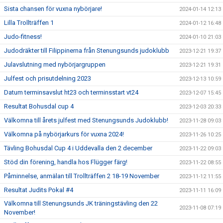
Sista chansen för vuxna nybörjare!
2024-01-14 12:13
Lilla Trollträffen 1
2024-01-12 16:48
Judo-fitness!
2024-01-10 21:03
Judodräkter till Filippinerna från Stenungsunds judoklubb
2023-12-21 19:37
Julavslutning med nybörjargruppen
2023-12-21 19:31
Julfest och prisutdelning 2023
2023-12-13 10:59
Datum terminsavslut ht23 och terminsstart vt24
2023-12-07 15:45
Resultat Bohusdal cup 4
2023-12-03 20:33
Välkomna till årets julfest med Stenungsunds Judoklubb!
2023-11-28 09:03
Välkomna på nybörjarkurs för vuxna 2024!
2023-11-26 10:25
Tävling Bohusdal Cup 4 i Uddevalla den 2 december
2023-11-22 09:03
Stöd din förening, handla hos Flügger färg!
2023-11-22 08:55
Påminnelse, anmälan till Trollträffen 2 18-19 November
2023-11-12 11:55
Resultat Judits Pokal #4
2023-11-11 16:09
Välkomna till Stenungsunds JK träningstävling den 22
2023-11-08 07:19
November!