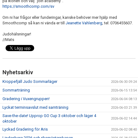
på ikonen och välj ”join academy”.
https://smoothcomp.com/sv
Om ni har frågor eller funderingar, kanske behöver mer hjälp med
Smoothcomp så kan ni vända er till
Jeanette Vahlenberg
, tel: 0706455607.
Judohälsningar!
//Mats
Nyhetsarkiv
Kroppefjäll Judo Sommarläger
2026-06-30 09:24
Sommarträning
2026-06-15 13:54
Gradering i Vuxengruppen!
2026-06-04 08:13
Lyckat terminsavslut med samträning
2026-06-03 21:39
Save-the-date! Upprop GO Cup 3 oktober och läger 4
2026-06-02 14:44
oktober
Lyckad Gradering för Aris
2026-06-02 08:40
Lindesberg 2026 och riksmästerskapen