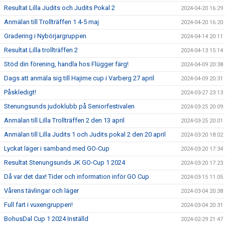
Resultat Lilla Judits och Judits Pokal 2
2024-04-20 16:29
Anmälan till Trollträffen 1 4-5 maj
2024-04-20 16:20
Gradering i Nybörjargruppen
2024-04-14 20:11
Resultat Lilla trollträffen 2
2024-04-13 15:14
Stöd din förening, handla hos Flügger färg!
2024-04-09 20:38
Dags att anmäla sig till Hajime cup i Varberg 27 april
2024-04-09 20:31
Påskledigt!
2024-03-27 23:13
Stenungsunds judoklubb på Seniorfestivalen
2024-03-25 20:09
Anmälan till Lilla Trollträffen 2 den 13 april
2024-03-25 20:01
Anmälan till Lilla Judits 1 och Judits pokal 2 den 20 april
2024-03-20 18:02
Lyckat läger i samband med GO-Cup
2024-03-20 17:34
Resultat Stenungsunds JK GO-Cup 1 2024
2024-03-20 17:23
Då var det dax! Tider och information inför GO Cup
2024-03-15 11:05
Vårens tävlingar och läger
2024-03-04 20:38
Full fart i vuxengruppen!
2024-03-04 20:31
BohusDal Cup 1 2024 Inställd
2024-02-29 21:47