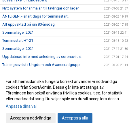
Jossan åker till Lindesberg
2021-09-10 10:17
Nytt system för anmälan till tävlingar och läger
2021-09-08 21:37
ÄNTLIGEN! - snart dags för terminsstart!
2021-08-23 19:19
Alf uppvaktad på sin 80-årsdag
2021-08-20 17:15
Sommarläger 2021
2021-08-16 22:41
Terminsstart HT-21
2021-08-13 10:23
Sommarläger 2021
2021-07-17 21:30
Uppdaterad info med anledning av coronavirus!
2021-07-01 17:24
Träningsavslut i Ungdom och Avanceradgrupp
2021-06-02 21:14
Uppdaterad träningsinformation!
2021-05-31 22:15
Träningsavslut i Knatte & Nybörjargrupp.
2021-05-30 21:50
För att hemsidan ska fungera korrekt använder vi nödvändiga
cookies från SportAdmin. Dessa går inte att stänga av.
Ny träningsinformation VT-21
2021-04-22 21:38
Föreningen kan också använda frivilliga cookies, t.ex. för statistik
Träningsuppdatering - April, VT-2021
2021-04-12 16:35
eller marknadsföring. Du väljer själv om du vill acceptera dessa.
Träningsuppehåll i påsk!
2021-03-29 20:52
Anpassa dina val
Alla måste hjälpa till .....
2021-03-03 12:52
Acceptera nödvändiga
Acceptera alla
Träning på Sportlovet?
2021-02-12 19:21
Lättade restriktioner för ungdomar i gymnasieåldern, födda