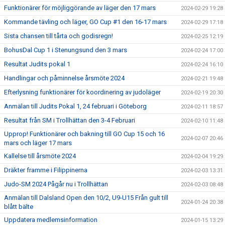
Funktionärer för möjliggörande av läger den 17 mars
2024-02-29 19:28
Kommande tävling och läger, GO Cup #1 den 16-17 mars
2024-02-29 17:18
Sista chansen till tårta och godisregn!
2024-02-25 12:19
BohusDal Cup 1 i Stenungsund den 3 mars
2024-02-24 17:00
Resultat Judits pokal 1
2024-02-24 16:10
Handlingar och påminnelse årsmöte 2024
2024-02-21 19:48
Efterlysning funktionärer för koordinering av judoläger
2024-02-19 20:30
Anmälan till Judits Pokal 1, 24 februari i Göteborg
2024-02-11 18:57
Resultat från SM i Trollhättan den 3-4 Februari
2024-02-10 11:48
Upprop! Funktionärer och bakning till GO Cup 15 och 16
2024-02-07 20:46
mars och läger 17 mars
Kallelse till årsmöte 2024
2024-02-04 19:29
Dräkter framme i Filippinerna
2024-02-03 13:31
Judo-SM 2024 Pågår nu i Trollhättan
2024-02-03 08:48
Anmälan till Dalsland Open den 10/2, U9-U15 Från gult till
2024-01-24 20:38
blått bälte
Uppdatera medlemsinformation
2024-01-15 13:29