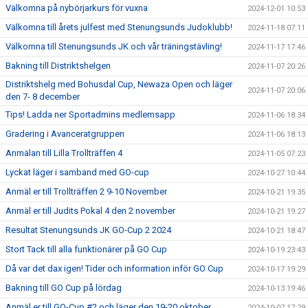
Välkomna på nybörjarkurs för vuxna
2024-12-01 10:53
Välkomna till årets julfest med Stenungsunds Judoklubb!
2024-11-18 07:11
Välkomna till Stenungsunds JK och vår träningstävling!
2024-11-17 17:46
Bakning till Distriktshelgen
2024-11-07 20:26
Distriktshelg med Bohusdal Cup, Newaza Open och läger
2024-11-07 20:06
den 7- 8 december
Tips! Ladda ner Sportadmins medlemsapp
2024-11-06 18:34
Gradering i Avanceratgruppen
2024-11-06 18:13
Anmälan till Lilla Trollträffen 4
2024-11-05 07:23
Lyckat läger i samband med GO-cup
2024-10-27 10:44
Anmäl er till Trollträffen 2 9-10 November
2024-10-21 19:35
Anmäl er till Judits Pokal 4 den 2 november
2024-10-21 19:27
Resultat Stenungsunds JK GO-Cup 2 2024
2024-10-21 18:47
Stort Tack till alla funktionärer på GO Cup
2024-10-19 23:43
Då var det dax igen! Tider och information inför GO Cup
2024-10-17 19:29
Bakning till GO Cup på lördag
2024-10-13 19:46
Anmäl er till GO-Cup #2 och läger den 19-20 oktober
2024-10-07 17:29