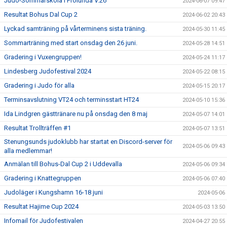
Judo-Sommarskola i Frölunda V.26
2024-06-07 09:47
Resultat Bohus Dal Cup 2
2024-06-02 20:43
Lyckad samträning på vårterminens sista träning.
2024-05-30 11:45
Sommarträning med start onsdag den 26 juni.
2024-05-28 14:51
Gradering i Vuxengruppen!
2024-05-24 11:17
Lindesberg Judofestival 2024
2024-05-22 08:15
Gradering i Judo för alla
2024-05-15 20:17
Terminsavslutning VT24 och terminsstart HT24
2024-05-10 15:36
Ida Lindgren gästtränare nu på onsdag den 8 maj
2024-05-07 14:01
Resultat Trollträffen #1
2024-05-07 13:51
Stenungsunds judoklubb har startat en Discord-server för
2024-05-06 09:43
alla medlemmar!
Anmälan till Bohus-Dal Cup 2 i Uddevalla
2024-05-06 09:34
Gradering i Knattegruppen
2024-05-06 07:40
Judoläger i Kungshamn 16-18 juni
2024-05-06
Resultat Hajime Cup 2024
2024-05-03 13:50
Infomail för Judofestivalen
2024-04-27 20:55