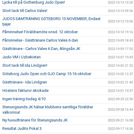
Lycka till på Gothenburg Judo Open!
2022-10-13 10:20
Stort tack till Carlos Vales!
2022-10-13 09:36
JUDO5 SAMTRÄNING GÖTEBORG 13 NOVEMBER, Endast
2022-10-12 10:06
tjejer
Påminnelse! Föräldramöte onsd. 12 oktober
2022-10-10 19:16
Påminnelse - Gästtränare Carlos Vales 6 dan
2022-10-09 18:43
Gästtränare - Carlos Vales 6 Dan, Alingsås JK
2022-10-09 17:55
Judo-VM i Uzbekistan
2022-10-07 19:43
Stort tack till Ida Lindgren!
2022-10-05 21:32
Göteborg Judo Open och GJO Camp 15-16 oktober
2022-10-05 12:37
Gästtränare - Ida Lindgren
2022-10-02 21:40
Höstens fakturor skickade
2022-10-01 19:37
Ingen träning tisdag 4/10
2022-09-29 22:30
Stenungsunds JK hälsar klubbens samtliga föräldrar
2022-09-28 16:44
välkomna!
Ny huvudtränare för Stenungsunds JK
2022-09-21 16:08
Resultat Judits Pokal 3
2022-09-17 14:56