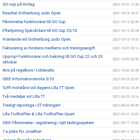
GO-cup på lördag
2021-10-21 12:30
Resultat Gothenburg Judo Open
2021-10-16 18:57
Påminnelse funktionärer till GO Cup
2021-10-13 20:49
Efterlysning Sjukvårdare till GO Cup 23/10
2021-10-13 20:28
4 tävlande vid Gothenburg Judo Open.
2021-10-13 19:55
Fakturering av höstens medlems och träningsavgift
2021-10-07 20:13
Upprop! Funktionärer och bakning till GO Cup 22 och 23
2021-10-05 20:50
oktober
Aris på regelkurs i Uddevalla
2021-10-02 20:48
OBS! Informationsmöte 5/10
2021-09-29 23:47
Tufft motstånd vid dagens Lilla TT Open
2021-09-26 14:28
Två medaljer vid Lilla TT
2021-09-25 14:16
Trevligt reportage i ST tidningen!
2021-09-22 09:49
Lilla Trollträffen & Lilla Trollträffen Open!
2021-09-21 16:07
OBS! Påminnelse - registrering i nytt tävlingssystem
2021-09-17 19:02
1:a plats för Josefine!
2021-09-11 22:13