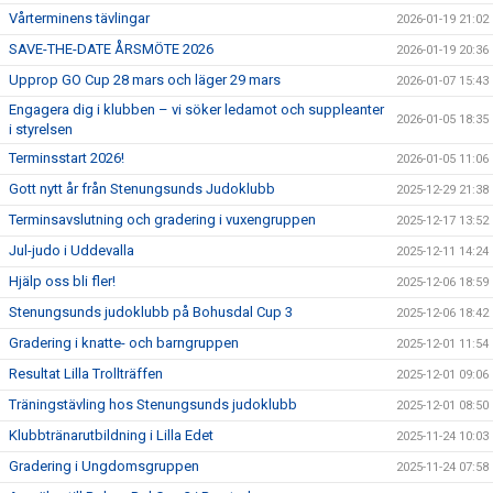
Vårterminens tävlingar
2026-01-19 21:02
SAVE-THE-DATE ÅRSMÖTE 2026
2026-01-19 20:36
Upprop GO Cup 28 mars och läger 29 mars
2026-01-07 15:43
Engagera dig i klubben – vi söker ledamot och suppleanter
2026-01-05 18:35
i styrelsen
Terminsstart 2026!
2026-01-05 11:06
Gott nytt år från Stenungsunds Judoklubb
2025-12-29 21:38
Terminsavslutning och gradering i vuxengruppen
2025-12-17 13:52
Jul-judo i Uddevalla
2025-12-11 14:24
Hjälp oss bli fler!
2025-12-06 18:59
Stenungsunds judoklubb på Bohusdal Cup 3
2025-12-06 18:42
Gradering i knatte- och barngruppen
2025-12-01 11:54
Resultat Lilla Trollträffen
2025-12-01 09:06
Träningstävling hos Stenungsunds judoklubb
2025-12-01 08:50
Klubbtränarutbildning i Lilla Edet
2025-11-24 10:03
Gradering i Ungdomsgruppen
2025-11-24 07:58