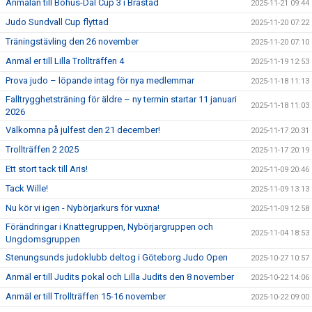
Anmälan till Bohus-Dal Cup 3 i Brastad
2025-11-21 09:44
Judo Sundvall Cup flyttad
2025-11-20 07:22
Träningstävling den 26 november
2025-11-20 07:10
Anmäl er till Lilla Trollträffen 4
2025-11-19 12:53
Prova judo – löpande intag för nya medlemmar
2025-11-18 11:13
Falltrygghetsträning för äldre – ny termin startar 11 januari
2025-11-18 11:03
2026
Välkomna på julfest den 21 december!
2025-11-17 20:31
Trollträffen 2 2025
2025-11-17 20:19
Ett stort tack till Aris!
2025-11-09 20:46
Tack Wille!
2025-11-09 13:13
Nu kör vi igen - Nybörjarkurs för vuxna!
2025-11-09 12:58
Förändringar i Knattegruppen, Nybörjargruppen och
2025-11-04 18:53
Ungdomsgruppen
Stenungsunds judoklubb deltog i Göteborg Judo Open
2025-10-27 10:57
Anmäl er till Judits pokal och Lilla Judits den 8 november
2025-10-22 14:06
Anmäl er till Trollträffen 15-16 november
2025-10-22 09:00