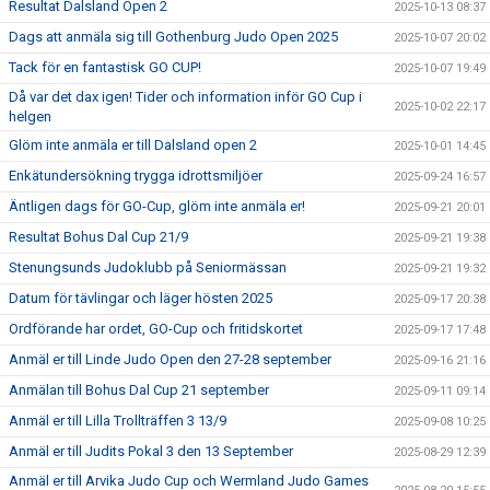
Resultat Dalsland Open 2
2025-10-13 08:37
Dags att anmäla sig till Gothenburg Judo Open 2025
2025-10-07 20:02
Tack för en fantastisk GO CUP!
2025-10-07 19:49
Då var det dax igen! Tider och information inför GO Cup i
2025-10-02 22:17
helgen
Glöm inte anmäla er till Dalsland open 2
2025-10-01 14:45
Enkätundersökning trygga idrottsmiljöer
2025-09-24 16:57
Äntligen dags för GO-Cup, glöm inte anmäla er!
2025-09-21 20:01
Resultat Bohus Dal Cup 21/9
2025-09-21 19:38
Stenungsunds Judoklubb på Seniormässan
2025-09-21 19:32
Datum för tävlingar och läger hösten 2025
2025-09-17 20:38
Ordförande har ordet, GO-Cup och fritidskortet
2025-09-17 17:48
Anmäl er till Linde Judo Open den 27-28 september
2025-09-16 21:16
Anmälan till Bohus Dal Cup 21 september
2025-09-11 09:14
Anmäl er till Lilla Trollträffen 3 13/9
2025-09-08 10:25
Anmäl er till Judits Pokal 3 den 13 September
2025-08-29 12:39
Anmäl er till Arvika Judo Cup och Wermland Judo Games