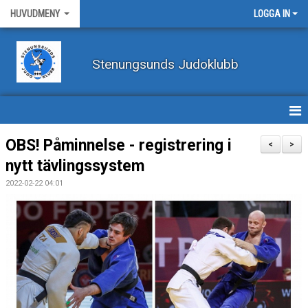
HUVUDMENY
LOGGA IN
Stenungsunds Judoklubb
HEM
OBS! Påminnelse - registrering i
<
>
nytt tävlingssystem
FÖRBUNDSNYHETER
2022-02-22 04:01
BILDER
BÖRJA TRÄNA JUDO
BLI MEDLEM
VECKOSCHEMA