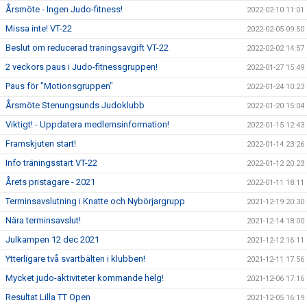
Årsmöte - Ingen Judo-fitness!
2022-02-10 11:01
Missa inte! VT-22
2022-02-05 09:50
Beslut om reducerad träningsavgift VT-22
2022-02-02 14:57
2 veckors paus i Judo-fitnessgruppen!
2022-01-27 15:49
Paus för "Motionsgruppen"
2022-01-24 10:23
Årsmöte Stenungsunds Judoklubb
2022-01-20 15:04
Viktigt! - Uppdatera medlemsinformation!
2022-01-15 12:43
Framskjuten start!
2022-01-14 23:26
Info träningsstart VT-22
2022-01-12 20:23
Årets pristagare - 2021
2022-01-11 18:11
Terminsavslutning i Knatte och Nybörjargrupp
2021-12-19 20:30
Nära terminsavslut!
2021-12-14 18:00
Julkampen 12 dec 2021
2021-12-12 16:11
Ytterligare två svartbälten i klubben!
2021-12-11 17:56
Mycket judo-aktiviteter kommande helg!
2021-12-06 17:16
Resultat Lilla TT Open
2021-12-05 16:19