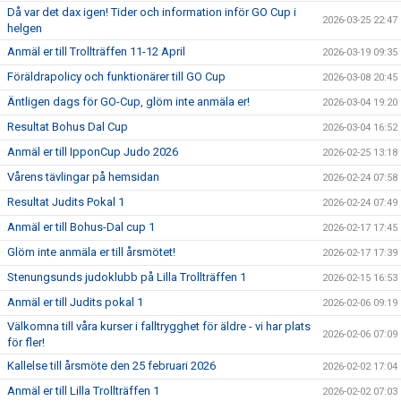
Då var det dax igen! Tider och information inför GO Cup i
2026-03-25 22:47
helgen
Anmäl er till Trollträffen 11-12 April
2026-03-19 09:35
Föräldrapolicy och funktionärer till GO Cup
2026-03-08 20:45
Äntligen dags för GO-Cup, glöm inte anmäla er!
2026-03-04 19:20
Resultat Bohus Dal Cup
2026-03-04 16:52
Anmäl er till IpponCup Judo 2026
2026-02-25 13:18
Vårens tävlingar på hemsidan
2026-02-24 07:58
Resultat Judits Pokal 1
2026-02-24 07:49
Anmäl er till Bohus-Dal cup 1
2026-02-17 17:45
Glöm inte anmäla er till årsmötet!
2026-02-17 17:39
Stenungsunds judoklubb på Lilla Trollträffen 1
2026-02-15 16:53
Anmäl er till Judits pokal 1
2026-02-06 09:19
Välkomna till våra kurser i falltrygghet för äldre - vi har plats
2026-02-06 07:09
för fler!
Kallelse till årsmöte den 25 februari 2026
2026-02-02 17:04
Anmäl er till Lilla Trollträffen 1
2026-02-02 07:03