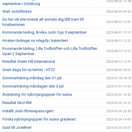
2023-08-26 15:38
september i Göteborg
Start Judofitness
2023-08-24 09:34
Du har väl inte missat att anmäla dig/ditt barn till
2023-08-22 12:55
höstterminen
Kommande tävling, Arvika Judo Cup 9 september
2023-08-21 13:10
Hösten tävlingar nu inlagda i kalendern
2023-08-19 15:22
Kommande tävling, Lilla Trollträffen och Lilla Trollträffen
2023-08-19 15:15
Open 2 September
Resultat Green Hill International
2023-08-13 13:31
Snart dags för ny termin - HT23
2023-08-05 09:51
Sommarträning måndag den 31 juli
2023-07-28 18:18
Sommarträning måndagen den 3 juli.
2023-07-01 14:59
Avslutning för nybörjargruppen för vuxna
2023-06-01 14:35
Resultat Skol-RM
2023-05-26 16:21
Inställt Judo-fitnesspass igen!
2023-05-24 20:30
Första nybörjargruppen för vuxna graderad
2023-05-24 14:49
Guld till Josefine!
2023-05-20 20:07