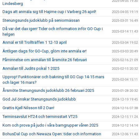
2025-04-05 19:30
Lindesberg
Dags att anmäla sig till Hajime cup i Varberg 26 april!
2025-04-05 19:19
Stenungsunds judoklubb på seniormässan
2025-03-31 16:49
Då var det dax igen! Tider och information inför GO Cup i
2025-03-14 11:43
helgen
Anmäl er till Trollträffen 1 12-13 april
2025-03-04 19:02
Äntligen dags för GO-Cup, glöm inte anmäla er!
2025-03-03 20:49
Påminnelse om anmälan till årsmöte 26 februari
2025-02-16 21:09
Anmälan till Judits pokal 1 2025
2025-02-15 20:32
Upprop! Funktionärer och bakning till GO Cup 14-15 mars
2025-02-04 15:11
och läger 16 mars?
Årsmöte Stenungsunds judoklubb 26 februari 2025
2025-01-28 20:32
God Jul önskar Stenungsunds judoklubb
2024-12-19 19:45
Grattis Kjell Nilsson till 2 Dan!
2024-12-16 07:38
Terminsavslut HT24 och terminsstart VT25
2024-12-15 11:24
Kom och prova på judo i våra barngrupper våren 2025
2024-12-12 14:14
BohusDal Cup och Newaza Open: tider och information
2024-12-06 11:43