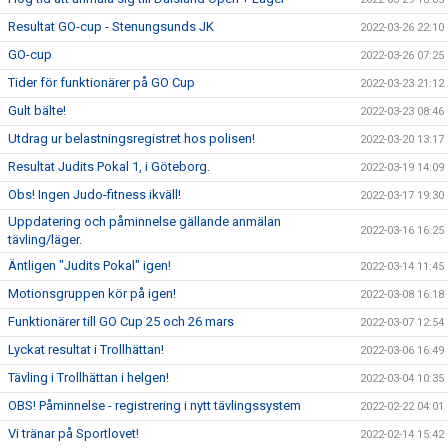
Resultat GO-cup - Stenungsunds JK
2022-03-26 22:10
GO-cup
2022-03-26 07:25
Tider för funktionärer på GO Cup
2022-03-23 21:12
Gult bälte!
2022-03-23 08:46
Utdrag ur belastningsregistret hos polisen!
2022-03-20 13:17
Resultat Judits Pokal 1, i Göteborg.
2022-03-19 14:09
Obs! Ingen Judo-fitness ikväll!
2022-03-17 19:30
Uppdatering och påminnelse gällande anmälan
2022-03-16 16:25
tävling/läger.
Äntligen "Judits Pokal" igen!
2022-03-14 11:45
Motionsgruppen kör på igen!
2022-03-08 16:18
Funktionärer till GO Cup 25 och 26 mars
2022-03-07 12:54
Lyckat resultat i Trollhättan!
2022-03-06 16:49
Tävling i Trollhättan i helgen!
2022-03-04 10:35
OBS! Påminnelse - registrering i nytt tävlingssystem
2022-02-22 04:01
Vi tränar på Sportlovet!
2022-02-14 15:42