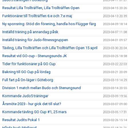
2023-04-17 07:27
Resultat Lilla Trollträffen, Lilla Trollträffen Open
2023-04-15 20:26
Funktionärer till Trollträffen 6:e och 7:e maj
2023-04-13 20:39
Ny sponsring: Stöd din förening, handla hos Flügger färg
2023-04-09 18:14
Inställd träning på annandag påsk
2023-04-07 11:08
Inställd träning för Judo-fitnessgruppen
2023-04-01 09:57
Tävling, Lilla Trollträffen och Lilla Trollträffen Open 15 april
2023-03-30 20:04
Resultat vid GO-cup - Stenungsunds JK
2023-03-25 18:58
Tider för funktionärer på GO Cup
2023-03-22 22:03
Bakning till GO Cup på lördag
2023-03-21 20:09
Full fart på On-läger i Göteborg
2023-03-19 14:29
Division 1 match mellan Budo och Stenungsund
2023-03-14 20:55
Kommande Judo5 träningar
2023-03-09 19:56
Årsmöte 2023 - hur gick det till slut?
2023-03-07 09:00
Kommande tävling GO Cup #1, 25 mars
2023-03-05 17:31
Resultat Judits Pokal 1
2023-02-26 15:14
Hårda bud i Mellerud