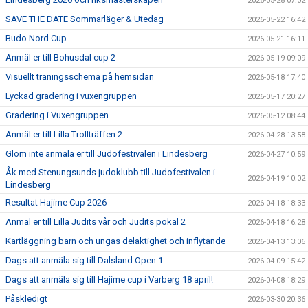
2026-05-28 07:02
SAVE THE DATE Sommarläger & Utedag
2026-05-22 16:42
Budo Nord Cup
2026-05-21 16:11
Anmäl er till Bohusdal cup 2
2026-05-19 09:09
Visuellt träningsschema på hemsidan
2026-05-18 17:40
Lyckad gradering i vuxengruppen
2026-05-17 20:27
Gradering i Vuxengruppen
2026-05-12 08:44
Anmäl er till Lilla Trollträffen 2
2026-04-28 13:58
Glöm inte anmäla er till Judofestivalen i Lindesberg
2026-04-27 10:59
Åk med Stenungsunds judoklubb till Judofestivalen i
2026-04-19 10:02
Lindesberg
Resultat Hajime Cup 2026
2026-04-18 18:33
Anmäl er till Lilla Judits vår och Judits pokal 2
2026-04-18 16:28
Kartläggning barn och ungas delaktighet och inflytande
2026-04-13 13:06
Dags att anmäla sig till Dalsland Open 1
2026-04-09 15:42
Dags att anmäla sig till Hajime cup i Varberg 18 april!
2026-04-08 18:29
Påskledigt
2026-03-30 20:36