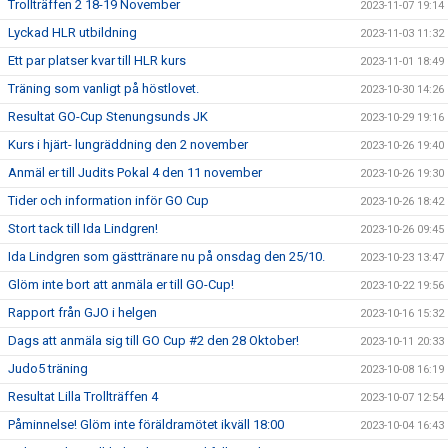
Trollträffen 2 18-19 November
2023-11-07 19:14
Lyckad HLR utbildning
2023-11-03 11:32
Ett par platser kvar till HLR kurs
2023-11-01 18:49
Träning som vanligt på höstlovet.
2023-10-30 14:26
Resultat GO-Cup Stenungsunds JK
2023-10-29 19:16
Kurs i hjärt- lungräddning den 2 november
2023-10-26 19:40
Anmäl er till Judits Pokal 4 den 11 november
2023-10-26 19:30
Tider och information inför GO Cup
2023-10-26 18:42
Stort tack till Ida Lindgren!
2023-10-26 09:45
Ida Lindgren som gästtränare nu på onsdag den 25/10.
2023-10-23 13:47
Glöm inte bort att anmäla er till GO-Cup!
2023-10-22 19:56
Rapport från GJO i helgen
2023-10-16 15:32
Dags att anmäla sig till GO Cup #2 den 28 Oktober!
2023-10-11 20:33
Judo5 träning
2023-10-08 16:19
Resultat Lilla Trollträffen 4
2023-10-07 12:54
Påminnelse! Glöm inte föräldramötet ikväll 18:00
2023-10-04 16:43