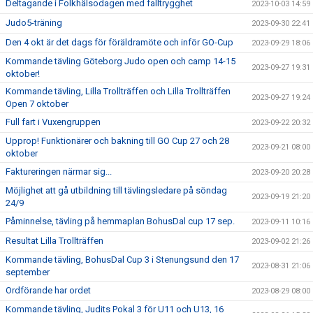
Deltagande i Folkhälsodagen med falltrygghet
2023-10-03 14:59
Judo5-träning
2023-09-30 22:41
Den 4 okt är det dags för föräldramöte och inför GO-Cup
2023-09-29 18:06
Kommande tävling Göteborg Judo open och camp 14-15
2023-09-27 19:31
oktober!
Kommande tävling, Lilla Trollträffen och Lilla Trollträffen
2023-09-27 19:24
Open 7 oktober
Full fart i Vuxengruppen
2023-09-22 20:32
Upprop! Funktionärer och bakning till GO Cup 27 och 28
2023-09-21 08:00
oktober
Faktureringen närmar sig...
2023-09-20 20:28
Möjlighet att gå utbildning till tävlingsledare på söndag
2023-09-19 21:20
24/9
Påminnelse, tävling på hemmaplan BohusDal cup 17 sep.
2023-09-11 10:16
Resultat Lilla Trollträffen
2023-09-02 21:26
Kommande tävling, BohusDal Cup 3 i Stenungsund den 17
2023-08-31 21:06
september
Ordförande har ordet
2023-08-29 08:00
Kommande tävling, Judits Pokal 3 för U11 och U13, 16