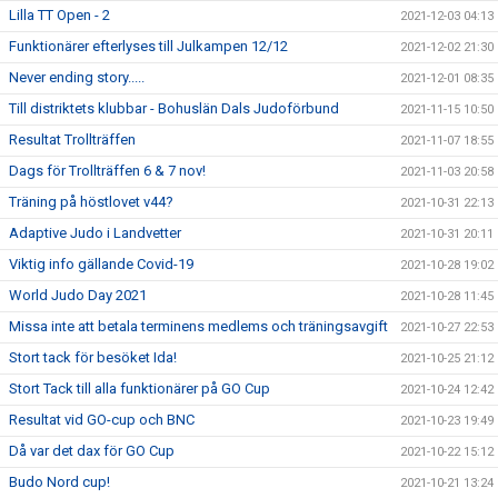
Lilla TT Open - 2
2021-12-03 04:13
Funktionärer efterlyses till Julkampen 12/12
2021-12-02 21:30
Never ending story.....
2021-12-01 08:35
Till distriktets klubbar - Bohuslän Dals Judoförbund
2021-11-15 10:50
Resultat Trollträffen
2021-11-07 18:55
Dags för Trollträffen 6 & 7 nov!
2021-11-03 20:58
Träning på höstlovet v44?
2021-10-31 22:13
Adaptive Judo i Landvetter
2021-10-31 20:11
Viktig info gällande Covid-19
2021-10-28 19:02
World Judo Day 2021
2021-10-28 11:45
Missa inte att betala terminens medlems och träningsavgift
2021-10-27 22:53
Stort tack för besöket Ida!
2021-10-25 21:12
Stort Tack till alla funktionärer på GO Cup
2021-10-24 12:42
Resultat vid GO-cup och BNC
2021-10-23 19:49
Då var det dax för GO Cup
2021-10-22 15:12
Budo Nord cup!
2021-10-21 13:24