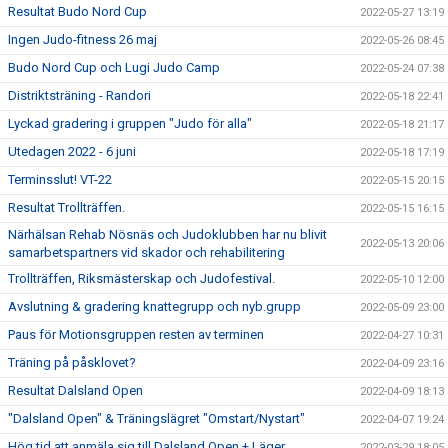
Resultat Budo Nord Cup
2022-05-27 13:19
Ingen Judo-fitness 26 maj
2022-05-26 08:45
Budo Nord Cup och Lugi Judo Camp
2022-05-24 07:38
Distriktsträning - Randori
2022-05-18 22:41
Lyckad gradering i gruppen "Judo för alla"
2022-05-18 21:17
Utedagen 2022 - 6 juni
2022-05-18 17:19
Terminsslut! VT-22
2022-05-15 20:15
Resultat Trollträffen.
2022-05-15 16:15
Närhälsan Rehab Nösnäs och Judoklubben har nu blivit
2022-05-13 20:06
samarbetspartners vid skador och rehabilitering
Trollträffen, Riksmästerskap och Judofestival.
2022-05-10 12:00
Avslutning & gradering knattegrupp och nyb.grupp
2022-05-09 23:00
Paus för Motionsgruppen resten av terminen
2022-04-27 10:31
Träning på påsklovet?
2022-04-09 23:16
Resultat Dalsland Open
2022-04-09 18:13
"Dalsland Open" & Träningslägret "Omstart/Nystart"
2022-04-07 19:24
Hög tid att anmäla sig till Dalsland Open + Läger
2022-03-29 18:05