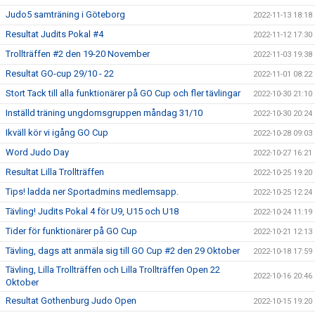
Judo5 samträning i Göteborg
2022-11-13 18:18
Resultat Judits Pokal #4
2022-11-12 17:30
Trollträffen #2 den 19-20 November
2022-11-03 19:38
Resultat GO-cup 29/10 - 22
2022-11-01 08:22
Stort Tack till alla funktionärer på GO Cup och fler tävlingar
2022-10-30 21:10
Inställd träning ungdomsgruppen måndag 31/10
2022-10-30 20:24
Ikväll kör vi igång GO Cup
2022-10-28 09:03
Word Judo Day
2022-10-27 16:21
Resultat Lilla Trollträffen
2022-10-25 19:20
Tips! ladda ner Sportadmins medlemsapp.
2022-10-25 12:24
Tävling! Judits Pokal 4 för U9, U15 och U18
2022-10-24 11:19
Tider för funktionärer på GO Cup
2022-10-21 12:13
Tävling, dags att anmäla sig till GO Cup #2 den 29 Oktober
2022-10-18 17:59
Tävling, Lilla Trollträffen och Lilla Trollträffen Open 22
2022-10-16 20:46
Oktober
Resultat Gothenburg Judo Open
2022-10-15 19:20