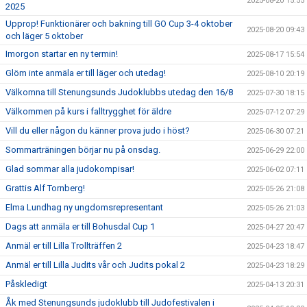
2025-08-20 15:55
2025
Upprop! Funktionärer och bakning till GO Cup 3-4 oktober
2025-08-20 09:43
och läger 5 oktober
Imorgon startar en ny termin!
2025-08-17 15:54
Glöm inte anmäla er till läger och utedag!
2025-08-10 20:19
Välkomna till Stenungsunds Judoklubbs utedag den 16/8
2025-07-30 18:15
Välkommen på kurs i falltrygghet för äldre
2025-07-12 07:29
Vill du eller någon du känner prova judo i höst?
2025-06-30 07:21
Sommarträningen börjar nu på onsdag.
2025-06-29 22:00
Glad sommar alla judokompisar!
2025-06-02 07:11
Grattis Alf Tornberg!
2025-05-26 21:08
Elma Lundhag ny ungdomsrepresentant
2025-05-26 21:03
Dags att anmäla er till Bohusdal Cup 1
2025-04-27 20:47
Anmäl er till Lilla Trollträffen 2
2025-04-23 18:47
Anmäl er till Lilla Judits vår och Judits pokal 2
2025-04-23 18:29
Påskledigt
2025-04-13 20:31
Åk med Stenungsunds judoklubb till Judofestivalen i