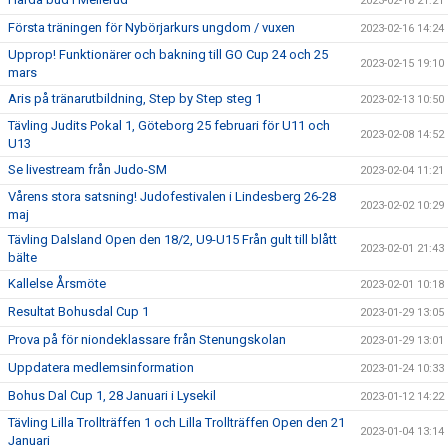
2023-02-18 21:21
Första träningen för Nybörjarkurs ungdom / vuxen
2023-02-16 14:24
Upprop! Funktionärer och bakning till GO Cup 24 och 25
2023-02-15 19:10
mars
Aris på tränarutbildning, Step by Step steg 1
2023-02-13 10:50
Tävling Judits Pokal 1, Göteborg 25 februari för U11 och
2023-02-08 14:52
U13
Se livestream från Judo-SM
2023-02-04 11:21
Vårens stora satsning! Judofestivalen i Lindesberg 26-28
2023-02-02 10:29
maj
Tävling Dalsland Open den 18/2, U9-U15 Från gult till blått
2023-02-01 21:43
bälte
Kallelse Årsmöte
2023-02-01 10:18
Resultat Bohusdal Cup 1
2023-01-29 13:05
Prova på för niondeklassare från Stenungskolan
2023-01-29 13:01
Uppdatera medlemsinformation
2023-01-24 10:33
Bohus Dal Cup 1, 28 Januari i Lysekil
2023-01-12 14:22
Tävling Lilla Trollträffen 1 och Lilla Trollträffen Open den 21
2023-01-04 13:14
Januari