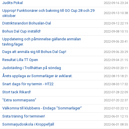
Judits Pokal
2022-09-16 23:24
Upprop! Funktionärer och bakning till GO Cup 28 och 29
2022-09-13 10:38
oktober
Distriktsrandori Bohuslän-Dal
2022-09-12 22:19
Bohus Dal Cup inställd!
2022-09-08 10:15
Uppdatering och påminnelse gällande anmälan
2022-09-06 20:41
tävling/läger.
Dags att anmäla sig till Bohus Dal Cup!
2022-09-06 20:29
Resultat Lilla TT Open
2022-09-04 21:15
Judotävling i Trollhättan på söndag
2022-09-03 20:11
Årets upplaga av Sommarläger är avklarat.
2022-08-19 18:21
Snart dags för ny termin - HT22
2022-08-03 17:32
Stort tack Rikard!
2022-07-28 22:09
"Extra sommarpass"
2022-07-20 22:37
Välkomna till klubbens - Endags "Sommarläger"
2022-07-03 23:12
Sista träning för terminen!
2022-06-01 12:15
Sommarjudoskola i Kroppefjäll
2022-06-01 08:55