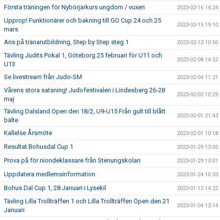
Första träningen för Nybörjarkurs ungdom / vuxen
2023-02-16 14:24
Upprop! Funktionärer och bakning till GO Cup 24 och 25
2023-02-15 19:10
mars
Aris på tränarutbildning, Step by Step steg 1
2023-02-13 10:50
Tävling Judits Pokal 1, Göteborg 25 februari för U11 och
2023-02-08 14:52
U13
Se livestream från Judo-SM
2023-02-04 11:21
Vårens stora satsning! Judofestivalen i Lindesberg 26-28
2023-02-02 10:29
maj
Tävling Dalsland Open den 18/2, U9-U15 Från gult till blått
2023-02-01 21:43
bälte
Kallelse Årsmöte
2023-02-01 10:18
Resultat Bohusdal Cup 1
2023-01-29 13:05
Prova på för niondeklassare från Stenungskolan
2023-01-29 13:01
Uppdatera medlemsinformation
2023-01-24 10:33
Bohus Dal Cup 1, 28 Januari i Lysekil
2023-01-12 14:22
Tävling Lilla Trollträffen 1 och Lilla Trollträffen Open den 21
2023-01-04 13:14
Januari