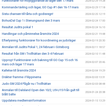
Funktionärer för möjliggörande av läger den 17 mars
2024-02-29 19:28
Kommande tävling och läger, GO Cup #1 den 16-17 mars
2024-02-29 17:18
Sista chansen till tårta och godisregn!
2024-02-25 12:19
BohusDal Cup 1 i Stenungsund den 3 mars
2024-02-24 17:00
Resultat Judits pokal 1
2024-02-24 16:10
Handlingar och påminnelse årsmöte 2024
2024-02-21 19:48
Efterlysning funktionärer för koordinering av judoläger
2024-02-19 20:30
Anmälan till Judits Pokal 1, 24 februari i Göteborg
2024-02-11 18:57
Resultat från SM i Trollhättan den 3-4 Februari
2024-02-10 11:48
Upprop! Funktionärer och bakning till GO Cup 15 och 16
2024-02-07 20:46
mars och läger 17 mars
Kallelse till årsmöte 2024
2024-02-04 19:29
Dräkter framme i Filippinerna
2024-02-03 13:31
Judo-SM 2024 Pågår nu i Trollhättan
2024-02-03 08:48
Anmälan till Dalsland Open den 10/2, U9-U15 Från gult till
2024-01-24 20:38
blått bälte
Uppdatera medlemsinformation
2024-01-15 13:29