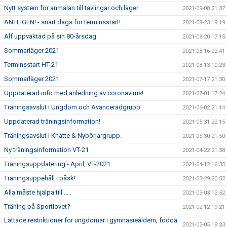
Nytt system för anmälan till tävlingar och läger
2021-09-08 21:37
ÄNTLIGEN! - snart dags för terminsstart!
2021-08-23 19:19
Alf uppvaktad på sin 80-årsdag
2021-08-20 17:15
Sommarläger 2021
2021-08-16 22:41
Terminsstart HT-21
2021-08-13 10:23
Sommarläger 2021
2021-07-17 21:30
Uppdaterad info med anledning av coronavirus!
2021-07-01 17:24
Träningsavslut i Ungdom och Avanceradgrupp
2021-06-02 21:14
Uppdaterad träningsinformation!
2021-05-31 22:15
Träningsavslut i Knatte & Nybörjargrupp.
2021-05-30 21:50
Ny träningsinformation VT-21
2021-04-22 21:38
Träningsuppdatering - April, VT-2021
2021-04-12 16:35
Träningsuppehåll i påsk!
2021-03-29 20:52
Alla måste hjälpa till .....
2021-03-03 12:52
Träning på Sportlovet?
2021-02-12 19:21
Lättade restriktioner för ungdomar i gymnasieåldern, födda
2021-02-05 19:33