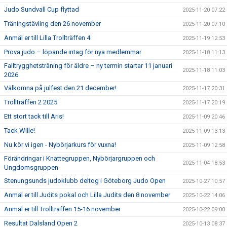
Judo Sundvall Cup flyttad
2025-11-20 07:22
Träningstävling den 26 november
2025-11-20 07:10
Anmäl er till Lilla Trollträffen 4
2025-11-19 12:53
Prova judo – löpande intag för nya medlemmar
2025-11-18 11:13
Falltrygghetsträning för äldre – ny termin startar 11 januari
2025-11-18 11:03
2026
Välkomna på julfest den 21 december!
2025-11-17 20:31
Trollträffen 2 2025
2025-11-17 20:19
Ett stort tack till Aris!
2025-11-09 20:46
Tack Wille!
2025-11-09 13:13
Nu kör vi igen - Nybörjarkurs för vuxna!
2025-11-09 12:58
Förändringar i Knattegruppen, Nybörjargruppen och
2025-11-04 18:53
Ungdomsgruppen
Stenungsunds judoklubb deltog i Göteborg Judo Open
2025-10-27 10:57
Anmäl er till Judits pokal och Lilla Judits den 8 november
2025-10-22 14:06
Anmäl er till Trollträffen 15-16 november
2025-10-22 09:00
Resultat Dalsland Open 2
2025-10-13 08:37