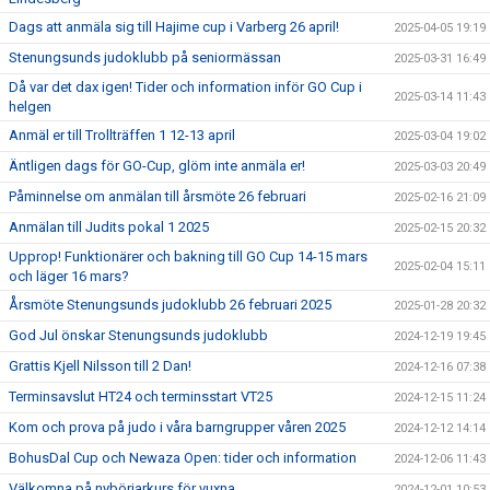
Dags att anmäla sig till Hajime cup i Varberg 26 april!
2025-04-05 19:19
Stenungsunds judoklubb på seniormässan
2025-03-31 16:49
Då var det dax igen! Tider och information inför GO Cup i
2025-03-14 11:43
helgen
Anmäl er till Trollträffen 1 12-13 april
2025-03-04 19:02
Äntligen dags för GO-Cup, glöm inte anmäla er!
2025-03-03 20:49
Påminnelse om anmälan till årsmöte 26 februari
2025-02-16 21:09
Anmälan till Judits pokal 1 2025
2025-02-15 20:32
Upprop! Funktionärer och bakning till GO Cup 14-15 mars
2025-02-04 15:11
och läger 16 mars?
Årsmöte Stenungsunds judoklubb 26 februari 2025
2025-01-28 20:32
God Jul önskar Stenungsunds judoklubb
2024-12-19 19:45
Grattis Kjell Nilsson till 2 Dan!
2024-12-16 07:38
Terminsavslut HT24 och terminsstart VT25
2024-12-15 11:24
Kom och prova på judo i våra barngrupper våren 2025
2024-12-12 14:14
BohusDal Cup och Newaza Open: tider och information
2024-12-06 11:43
Välkomna på nybörjarkurs för vuxna
2024-12-01 10:53