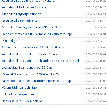
Resultat Lilla Judits och Judits Pokal 2
2024-04-20 16:29
Anmälan till Trollträffen 1 4-5 maj
2024-04-20 16:20
Gradering i Nybörjargruppen
2024-04-14 20:11
Resultat Lilla trollträffen 2
2024-04-13 15:14
Stöd din förening, handla hos Flügger färg!
2024-04-09 20:38
Dags att anmäla sig till Hajime cup i Varberg 27 april
2024-04-09 20:31
Påskledigt!
2024-03-27 23:13
Stenungsunds judoklubb på Seniorfestivalen
2024-03-25 20:09
Anmälan till Lilla Trollträffen 2 den 13 april
2024-03-25 20:01
Anmälan till Lilla Judits 1 och Judits pokal 2 den 20 april
2024-03-20 18:02
Lyckat läger i samband med GO-Cup
2024-03-20 17:34
Resultat Stenungsunds JK GO-Cup 1 2024
2024-03-20 17:23
Då var det dax! Tider och information inför GO Cup
2024-03-15 11:05
Vårens tävlingar och läger
2024-03-04 20:38
Full fart i vuxengruppen!
2024-03-04 20:31
BohusDal Cup 1 2024 Inställd
2024-02-29 21:47