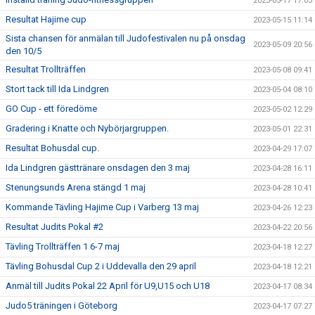
2023-05-17 17:03
Resultat Hajime cup
2023-05-15 11:14
Sista chansen för anmälan till Judofestivalen nu på onsdag
2023-05-09 20:56
den 10/5
Resultat Trollträffen
2023-05-08 09:41
Stort tack till Ida Lindgren
2023-05-04 08:10
GO Cup - ett föredöme
2023-05-02 12:29
Gradering i Knatte och Nybörjargruppen.
2023-05-01 22:31
Resultat Bohusdal cup.
2023-04-29 17:07
Ida Lindgren gästtränare onsdagen den 3 maj
2023-04-28 16:11
Stenungsunds Arena stängd 1 maj
2023-04-28 10:41
Kommande Tävling Hajime Cup i Varberg 13 maj
2023-04-26 12:23
Resultat Judits Pokal #2
2023-04-22 20:56
Tävling Trollträffen 1 6-7 maj
2023-04-18 12:27
Tävling Bohusdal Cup 2 i Uddevalla den 29 april
2023-04-18 12:21
Anmäl till Judits Pokal 22 April för U9,U15 och U18
2023-04-17 08:34
Judo5 träningen i Göteborg
2023-04-17 07:27