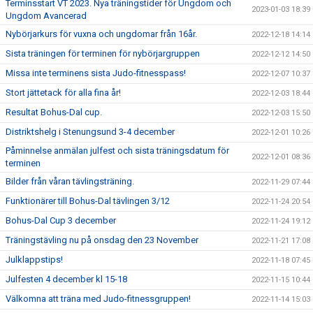
Terminsstart VT 2023. Nya träningstider för Ungdom och
2023-01-03 18:39
Ungdom Avancerad
Nybörjarkurs för vuxna och ungdomar från 16år.
2022-12-18 14:14
Sista träningen för terminen för nybörjargruppen
2022-12-12 14:50
Missa inte terminens sista Judo-fitnesspass!
2022-12-07 10:37
Stort jättetack för alla fina år!
2022-12-03 18:44
Resultat Bohus-Dal cup.
2022-12-03 15:50
Distriktshelg i Stenungsund 3-4 december
2022-12-01 10:26
Påminnelse anmälan julfest och sista träningsdatum för
2022-12-01 08:36
terminen
Bilder från våran tävlingsträning.
2022-11-29 07:44
Funktionärer till Bohus-Dal tävlingen 3/12
2022-11-24 20:54
Bohus-Dal Cup 3 december
2022-11-24 19:12
Träningstävling nu på onsdag den 23 November
2022-11-21 17:08
Julklappstips!
2022-11-18 07:45
Julfesten 4 december kl 15-18
2022-11-15 10:44
Välkomna att träna med Judo-fitnessgruppen!
2022-11-14 15:03