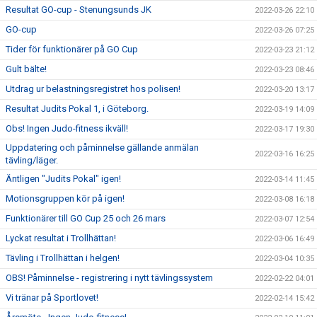
Resultat GO-cup - Stenungsunds JK
2022-03-26 22:10
GO-cup
2022-03-26 07:25
Tider för funktionärer på GO Cup
2022-03-23 21:12
Gult bälte!
2022-03-23 08:46
Utdrag ur belastningsregistret hos polisen!
2022-03-20 13:17
Resultat Judits Pokal 1, i Göteborg.
2022-03-19 14:09
Obs! Ingen Judo-fitness ikväll!
2022-03-17 19:30
Uppdatering och påminnelse gällande anmälan
2022-03-16 16:25
tävling/läger.
Äntligen "Judits Pokal" igen!
2022-03-14 11:45
Motionsgruppen kör på igen!
2022-03-08 16:18
Funktionärer till GO Cup 25 och 26 mars
2022-03-07 12:54
Lyckat resultat i Trollhättan!
2022-03-06 16:49
Tävling i Trollhättan i helgen!
2022-03-04 10:35
OBS! Påminnelse - registrering i nytt tävlingssystem
2022-02-22 04:01
Vi tränar på Sportlovet!
2022-02-14 15:42