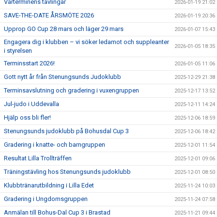
Vårterminens tävlingar
2026-01-19 21:02
SAVE-THE-DATE ÅRSMÖTE 2026
2026-01-19 20:36
Upprop GO Cup 28 mars och läger 29 mars
2026-01-07 15:43
Engagera dig i klubben – vi söker ledamot och suppleanter
2026-01-05 18:35
i styrelsen
Terminsstart 2026!
2026-01-05 11:06
Gott nytt år från Stenungsunds Judoklubb
2025-12-29 21:38
Terminsavslutning och gradering i vuxengruppen
2025-12-17 13:52
Jul-judo i Uddevalla
2025-12-11 14:24
Hjälp oss bli fler!
2025-12-06 18:59
Stenungsunds judoklubb på Bohusdal Cup 3
2025-12-06 18:42
Gradering i knatte- och barngruppen
2025-12-01 11:54
Resultat Lilla Trollträffen
2025-12-01 09:06
Träningstävling hos Stenungsunds judoklubb
2025-12-01 08:50
Klubbtränarutbildning i Lilla Edet
2025-11-24 10:03
Gradering i Ungdomsgruppen
2025-11-24 07:58
Anmälan till Bohus-Dal Cup 3 i Brastad
2025-11-21 09:44