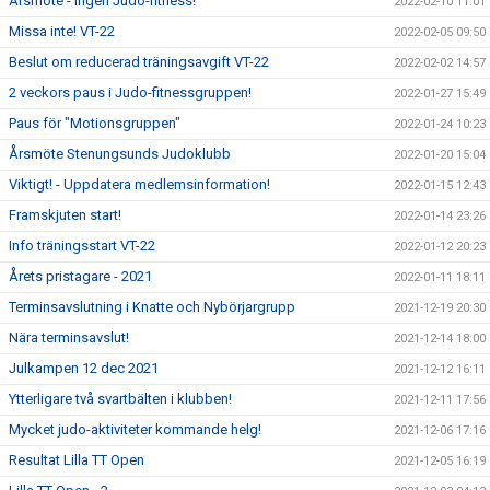
Årsmöte - Ingen Judo-fitness!
2022-02-10 11:01
Missa inte! VT-22
2022-02-05 09:50
Beslut om reducerad träningsavgift VT-22
2022-02-02 14:57
2 veckors paus i Judo-fitnessgruppen!
2022-01-27 15:49
Paus för "Motionsgruppen"
2022-01-24 10:23
Årsmöte Stenungsunds Judoklubb
2022-01-20 15:04
Viktigt! - Uppdatera medlemsinformation!
2022-01-15 12:43
Framskjuten start!
2022-01-14 23:26
Info träningsstart VT-22
2022-01-12 20:23
Årets pristagare - 2021
2022-01-11 18:11
Terminsavslutning i Knatte och Nybörjargrupp
2021-12-19 20:30
Nära terminsavslut!
2021-12-14 18:00
Julkampen 12 dec 2021
2021-12-12 16:11
Ytterligare två svartbälten i klubben!
2021-12-11 17:56
Mycket judo-aktiviteter kommande helg!
2021-12-06 17:16
Resultat Lilla TT Open
2021-12-05 16:19