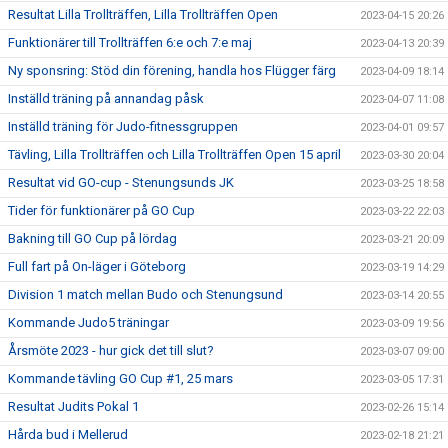
Resultat Lilla Trollträffen, Lilla Trollträffen Open
2023-04-15 20:26
Funktionärer till Trollträffen 6:e och 7:e maj
2023-04-13 20:39
Ny sponsring: Stöd din förening, handla hos Flügger färg
2023-04-09 18:14
Inställd träning på annandag påsk
2023-04-07 11:08
Inställd träning för Judo-fitnessgruppen
2023-04-01 09:57
Tävling, Lilla Trollträffen och Lilla Trollträffen Open 15 april
2023-03-30 20:04
Resultat vid GO-cup - Stenungsunds JK
2023-03-25 18:58
Tider för funktionärer på GO Cup
2023-03-22 22:03
Bakning till GO Cup på lördag
2023-03-21 20:09
Full fart på On-läger i Göteborg
2023-03-19 14:29
Division 1 match mellan Budo och Stenungsund
2023-03-14 20:55
Kommande Judo5 träningar
2023-03-09 19:56
Årsmöte 2023 - hur gick det till slut?
2023-03-07 09:00
Kommande tävling GO Cup #1, 25 mars
2023-03-05 17:31
Resultat Judits Pokal 1
2023-02-26 15:14
Hårda bud i Mellerud
2023-02-18 21:21