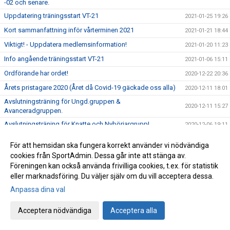
-02 och senare.
Uppdatering träningsstart VT-21
2021-01-25 19:26
Kort sammanfattning inför vårterminen 2021
2021-01-21 18:44
Viktigt! - Uppdatera medlemsinformation!
2021-01-20 11:23
Info angående träningsstart VT-21
2021-01-06 15:11
Ordförande har ordet!
2020-12-22 20:36
Årets pristagare 2020 (Året då Covid-19 gäckade oss alla)
2020-12-11 18:01
Avslutningsträning för Ungd.gruppen &
2020-12-11 15:27
Avanceradgruppen.
Avslutningsträning för Knatte och Nybörjargrupp!
2020-12-06 19:11
Terminsslutet är nära!
2020-12-05 10:55
För att hemsidan ska fungera korrekt använder vi nödvändiga
Missa inte klubbens Träningsbingo!
2020-12-01 21:48
cookies från SportAdmin. Dessa går inte att stänga av.
Föreningen kan också använda frivilliga cookies, t.ex. för statistik
Ny uppdaterad info kring Covid-19 och vår träning HT-20!
2020-11-24 21:02
eller marknadsföring. Du väljer själv om du vill acceptera dessa.
Ny info angående träning och träningstider!
2020-11-03 17:20
Anpassa dina val
Uppdaterad info kring Covid-19
2020-10-31 12:32
Beslut om skärpta allmänna råd!
Acceptera nödvändiga
Acceptera alla
2020-10-29 15:45
Träning på Höstlovet?
2020-10-25 22:09