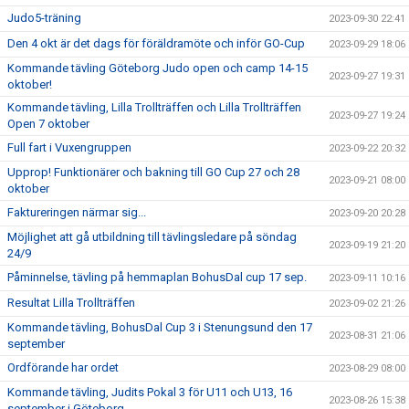
Judo5-träning
2023-09-30 22:41
Den 4 okt är det dags för föräldramöte och inför GO-Cup
2023-09-29 18:06
Kommande tävling Göteborg Judo open och camp 14-15
2023-09-27 19:31
oktober!
Kommande tävling, Lilla Trollträffen och Lilla Trollträffen
2023-09-27 19:24
Open 7 oktober
Full fart i Vuxengruppen
2023-09-22 20:32
Upprop! Funktionärer och bakning till GO Cup 27 och 28
2023-09-21 08:00
oktober
Faktureringen närmar sig...
2023-09-20 20:28
Möjlighet att gå utbildning till tävlingsledare på söndag
2023-09-19 21:20
24/9
Påminnelse, tävling på hemmaplan BohusDal cup 17 sep.
2023-09-11 10:16
Resultat Lilla Trollträffen
2023-09-02 21:26
Kommande tävling, BohusDal Cup 3 i Stenungsund den 17
2023-08-31 21:06
september
Ordförande har ordet
2023-08-29 08:00
Kommande tävling, Judits Pokal 3 för U11 och U13, 16
2023-08-26 15:38
september i Göteborg