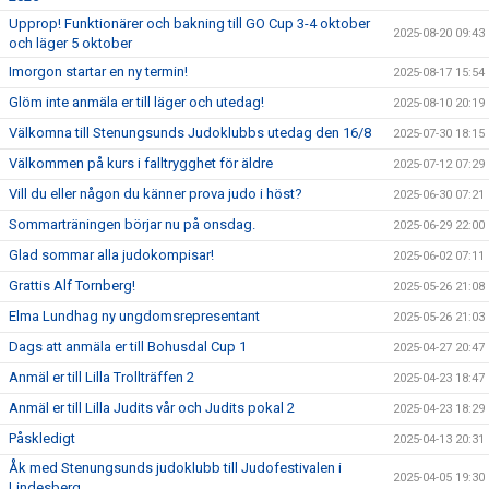
Upprop! Funktionärer och bakning till GO Cup 3-4 oktober
2025-08-20 09:43
och läger 5 oktober
Imorgon startar en ny termin!
2025-08-17 15:54
Glöm inte anmäla er till läger och utedag!
2025-08-10 20:19
Välkomna till Stenungsunds Judoklubbs utedag den 16/8
2025-07-30 18:15
Välkommen på kurs i falltrygghet för äldre
2025-07-12 07:29
Vill du eller någon du känner prova judo i höst?
2025-06-30 07:21
Sommarträningen börjar nu på onsdag.
2025-06-29 22:00
Glad sommar alla judokompisar!
2025-06-02 07:11
Grattis Alf Tornberg!
2025-05-26 21:08
Elma Lundhag ny ungdomsrepresentant
2025-05-26 21:03
Dags att anmäla er till Bohusdal Cup 1
2025-04-27 20:47
Anmäl er till Lilla Trollträffen 2
2025-04-23 18:47
Anmäl er till Lilla Judits vår och Judits pokal 2
2025-04-23 18:29
Påskledigt
2025-04-13 20:31
Åk med Stenungsunds judoklubb till Judofestivalen i
2025-04-05 19:30
Lindesberg