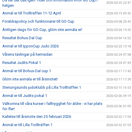
Då var det dax igen! Tider och information inför GO Cup i
2026-03-25 22:47
helgen
Anmäl er till Trollträffen 11-12 April
2026-03-19 09:35
Föräldrapolicy och funktionärer till GO Cup
2026-03-08 20:45
Äntligen dags för GO-Cup, glöm inte anmäla er!
2026-03-04 19:20
Resultat Bohus Dal Cup
2026-03-04 16:52
Anmäl er till IpponCup Judo 2026
2026-02-25 13:18
Vårens tävlingar på hemsidan
2026-02-24 07:58
Resultat Judits Pokal 1
2026-02-24 07:49
Anmäl er till Bohus-Dal cup 1
2026-02-17 17:45
Glöm inte anmäla er till årsmötet!
2026-02-17 17:39
Stenungsunds judoklubb på Lilla Trollträffen 1
2026-02-15 16:53
Anmäl er till Judits pokal 1
2026-02-06 09:19
Välkomna till våra kurser i falltrygghet för äldre - vi har plats
2026-02-06 07:09
för fler!
Kallelse till årsmöte den 25 februari 2026
2026-02-02 17:04
Anmäl er till Lilla Trollträffen 1
2026-02-02 07:03