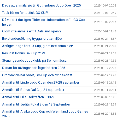
Dags att anmäla sig till Gothenburg Judo Open 2025
2025-10-07 20:02
Tack för en fantastisk GO CUP!
2025-10-07 19:49
Då var det dax igen! Tider och information inför GO Cup i
2025-10-02 22:17
helgen
Glöm inte anmäla er till Dalsland open 2
2025-10-01 14:45
Enkätundersökning trygga idrottsmiljöer
2025-09-24 16:57
Äntligen dags för GO-Cup, glöm inte anmäla er!
2025-09-21 20:01
Resultat Bohus Dal Cup 21/9
2025-09-21 19:38
Stenungsunds Judoklubb på Seniormässan
2025-09-21 19:32
Datum för tävlingar och läger hösten 2025
2025-09-17 20:38
Ordförande har ordet, GO-Cup och fritidskortet
2025-09-17 17:48
Anmäl er till Linde Judo Open den 27-28 september
2025-09-16 21:16
Anmälan till Bohus Dal Cup 21 september
2025-09-11 09:14
Anmäl er till Lilla Trollträffen 3 13/9
2025-09-08 10:25
Anmäl er till Judits Pokal 3 den 13 September
2025-08-29 12:39
Anmäl er till Arvika Judo Cup och Wermland Judo Games
2025-08-20 15:55
2025