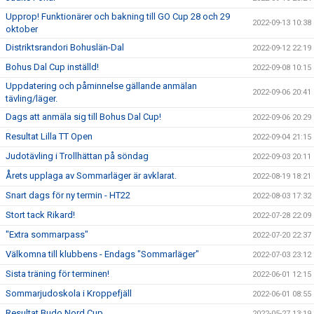
Upprop! Funktionärer och bakning till GO Cup 28 och 29
2022-09-13 10:38
oktober
Distriktsrandori Bohuslän-Dal
2022-09-12 22:19
Bohus Dal Cup inställd!
2022-09-08 10:15
Uppdatering och påminnelse gällande anmälan
2022-09-06 20:41
tävling/läger.
Dags att anmäla sig till Bohus Dal Cup!
2022-09-06 20:29
Resultat Lilla TT Open
2022-09-04 21:15
Judotävling i Trollhättan på söndag
2022-09-03 20:11
Årets upplaga av Sommarläger är avklarat.
2022-08-19 18:21
Snart dags för ny termin - HT22
2022-08-03 17:32
Stort tack Rikard!
2022-07-28 22:09
"Extra sommarpass"
2022-07-20 22:37
Välkomna till klubbens - Endags "Sommarläger"
2022-07-03 23:12
Sista träning för terminen!
2022-06-01 12:15
Sommarjudoskola i Kroppefjäll
2022-06-01 08:55
Resultat Budo Nord Cup
2022-05-27 13:19