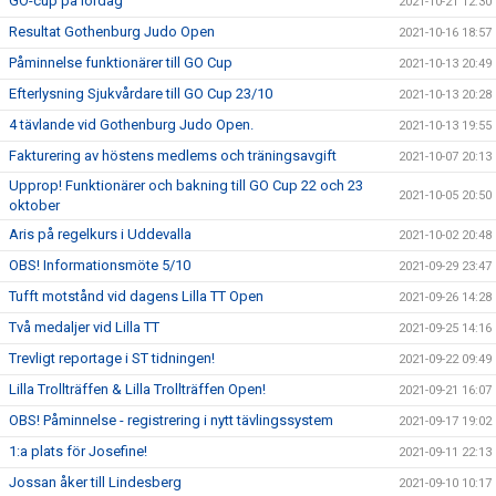
GO-cup på lördag
2021-10-21 12:30
Resultat Gothenburg Judo Open
2021-10-16 18:57
Påminnelse funktionärer till GO Cup
2021-10-13 20:49
Efterlysning Sjukvårdare till GO Cup 23/10
2021-10-13 20:28
4 tävlande vid Gothenburg Judo Open.
2021-10-13 19:55
Fakturering av höstens medlems och träningsavgift
2021-10-07 20:13
Upprop! Funktionärer och bakning till GO Cup 22 och 23
2021-10-05 20:50
oktober
Aris på regelkurs i Uddevalla
2021-10-02 20:48
OBS! Informationsmöte 5/10
2021-09-29 23:47
Tufft motstånd vid dagens Lilla TT Open
2021-09-26 14:28
Två medaljer vid Lilla TT
2021-09-25 14:16
Trevligt reportage i ST tidningen!
2021-09-22 09:49
Lilla Trollträffen & Lilla Trollträffen Open!
2021-09-21 16:07
OBS! Påminnelse - registrering i nytt tävlingssystem
2021-09-17 19:02
1:a plats för Josefine!
2021-09-11 22:13
Jossan åker till Lindesberg
2021-09-10 10:17