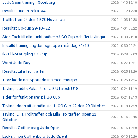
Judo5 samträning i Göteborg
2022-11-13 18:18
Resultat Judits Pokal #4
2022-11-12 17:30
Trollträffen #2 den 19-20 November
2022-11-03 19:38
Resultat GO-cup 29/10 - 22
2022-11-01 08:22
Stort Tack till alla funktionärer på GO Cup och fler tävlingar
2022-10-30 21:10
Inställd träning ungdomsgruppen måndag 31/10
2022-10-30 20:24
Ikväll kör vi igång GO Cup
2022-10-28 09:03
Word Judo Day
2022-10-27 16:21
Resultat Lilla Trollträffen
2022-10-25 19:20
Tips! ladda ner Sportadmins medlemsapp.
2022-10-25 12:24
Tävling! Judits Pokal 4 för U9, U15 och U18
2022-10-24 11:19
Tider för funktionärer på GO Cup
2022-10-21 12:13
Tävling, dags att anmäla sig till GO Cup #2 den 29 Oktober
2022-10-18 17:59
Tävling, Lilla Trollträffen och Lilla Trollträffen Open 22
2022-10-16 20:46
Oktober
Resultat Gothenburg Judo Open
2022-10-15 19:20
Lycka till på Gothenburg Judo Open!
2022-10-13 10:20