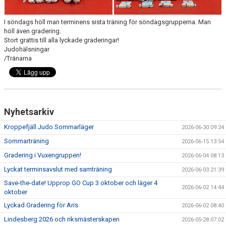
I söndags höll man terminens sista träning för söndagsgrupperna. Man
höll även gradering.
Stort grattis till alla lyckade graderingar!
Judohälsningar
/Tränarna
Nyhetsarkiv
Kroppefjäll Judo Sommarläger
2026-06-30 09:24
Sommarträning
2026-06-15 13:54
Gradering i Vuxengruppen!
2026-06-04 08:13
Lyckat terminsavslut med samträning
2026-06-03 21:39
Save-the-date! Upprop GO Cup 3 oktober och läger 4
2026-06-02 14:44
oktober
Lyckad Gradering för Aris
2026-06-02 08:40
Lindesberg 2026 och riksmästerskapen
2026-05-28 07:02