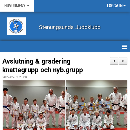
HUVUDMENY
LOGGA IN
Stenungsunds Judoklubb
HEM
Avslutning & gradering
<
>
knattegrupp och nyb.grupp
FÖRBUNDSNYHETER
2022-05-09 23:00
BILDER
BÖRJA TRÄNA JUDO
BLI MEDLEM
VECKOSCHEMA