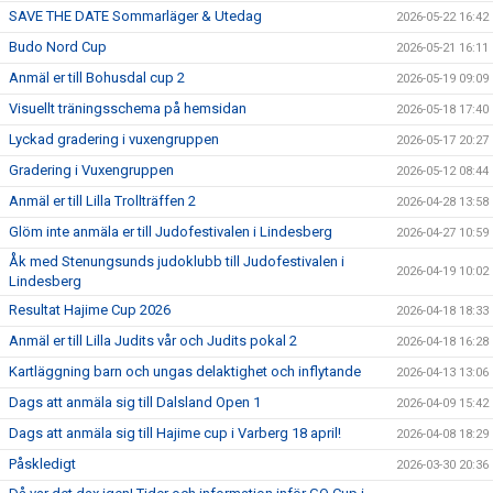
SAVE THE DATE Sommarläger & Utedag
2026-05-22 16:42
Budo Nord Cup
2026-05-21 16:11
Anmäl er till Bohusdal cup 2
2026-05-19 09:09
Visuellt träningsschema på hemsidan
2026-05-18 17:40
Lyckad gradering i vuxengruppen
2026-05-17 20:27
Gradering i Vuxengruppen
2026-05-12 08:44
Anmäl er till Lilla Trollträffen 2
2026-04-28 13:58
Glöm inte anmäla er till Judofestivalen i Lindesberg
2026-04-27 10:59
Åk med Stenungsunds judoklubb till Judofestivalen i
2026-04-19 10:02
Lindesberg
Resultat Hajime Cup 2026
2026-04-18 18:33
Anmäl er till Lilla Judits vår och Judits pokal 2
2026-04-18 16:28
Kartläggning barn och ungas delaktighet och inflytande
2026-04-13 13:06
Dags att anmäla sig till Dalsland Open 1
2026-04-09 15:42
Dags att anmäla sig till Hajime cup i Varberg 18 april!
2026-04-08 18:29
Påskledigt
2026-03-30 20:36