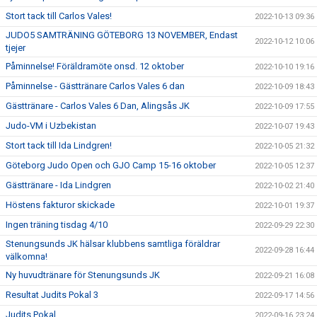
Stort tack till Carlos Vales!
2022-10-13 09:36
JUDO5 SAMTRÄNING GÖTEBORG 13 NOVEMBER, Endast
2022-10-12 10:06
tjejer
Påminnelse! Föräldramöte onsd. 12 oktober
2022-10-10 19:16
Påminnelse - Gästtränare Carlos Vales 6 dan
2022-10-09 18:43
Gästtränare - Carlos Vales 6 Dan, Alingsås JK
2022-10-09 17:55
Judo-VM i Uzbekistan
2022-10-07 19:43
Stort tack till Ida Lindgren!
2022-10-05 21:32
Göteborg Judo Open och GJO Camp 15-16 oktober
2022-10-05 12:37
Gästtränare - Ida Lindgren
2022-10-02 21:40
Höstens fakturor skickade
2022-10-01 19:37
Ingen träning tisdag 4/10
2022-09-29 22:30
Stenungsunds JK hälsar klubbens samtliga föräldrar
2022-09-28 16:44
välkomna!
Ny huvudtränare för Stenungsunds JK
2022-09-21 16:08
Resultat Judits Pokal 3
2022-09-17 14:56
Judits Pokal
2022-09-16 23:24