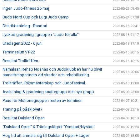
Ingen Judo-fitness 26 maj
2022-05-26 08:45
Budo Nord Cup och Lugi Judo Camp
2022-05-24 07:38
Distriktsträning - Randori
2022-05-18 22:41
Lyckad gradering i gruppen "Judo för alla"
2022-05-18 21:17
Utedagen 2022 - 6 juni
2022-05-18 17:19
Terminsslut! VT-22
2022-05-15 20:15
Resultat Trollträffen.
2022-05-15 16:15
Närhälsan Rehab Nösnäs och Judoklubben har nu blivit
2022-05-13 20:06
samarbetspartners vid skador och rehabilitering
Trollträffen, Riksmästerskap och Judofestival.
2022-05-10 12:00
Avslutning & gradering knattegrupp och nyb.grupp
2022-05-09 23:00
Paus för Motionsgruppen resten av terminen
2022-04-27 10:31
Träning på påsklovet?
2022-04-09 23:16
Resultat Dalsland Open
2022-04-09 18:13
"Dalsland Open" & Träningslägret "Omstart/Nystart"
2022-04-07 19:24
Hög tid att anmäla sig till Dalsland Open + Läger
2022-03-29 18:05