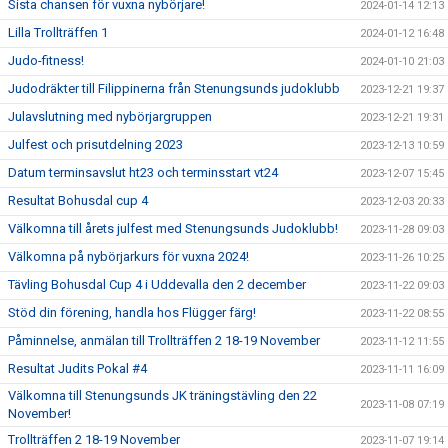
Sista chansen för vuxna nybörjare!
2024-01-14 12:13
Lilla Trollträffen 1
2024-01-12 16:48
Judo-fitness!
2024-01-10 21:03
Judodräkter till Filippinerna från Stenungsunds judoklubb
2023-12-21 19:37
Julavslutning med nybörjargruppen
2023-12-21 19:31
Julfest och prisutdelning 2023
2023-12-13 10:59
Datum terminsavslut ht23 och terminsstart vt24
2023-12-07 15:45
Resultat Bohusdal cup 4
2023-12-03 20:33
Välkomna till årets julfest med Stenungsunds Judoklubb!
2023-11-28 09:03
Välkomna på nybörjarkurs för vuxna 2024!
2023-11-26 10:25
Tävling Bohusdal Cup 4 i Uddevalla den 2 december
2023-11-22 09:03
Stöd din förening, handla hos Flügger färg!
2023-11-22 08:55
Påminnelse, anmälan till Trollträffen 2 18-19 November
2023-11-12 11:55
Resultat Judits Pokal #4
2023-11-11 16:09
Välkomna till Stenungsunds JK träningstävling den 22
2023-11-08 07:19
November!
Trollträffen 2 18-19 November
2023-11-07 19:14