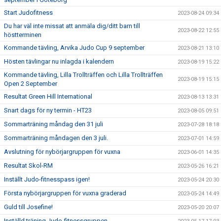
Start Judofitness
2023-08-24 09:34
Du har väl inte missat att anmäla dig/ditt barn till
2023-08-22 12:55
höstterminen
Kommande tävling, Arvika Judo Cup 9 september
2023-08-21 13:10
Hösten tävlingar nu inlagda i kalendern
2023-08-19 15:22
Kommande tävling, Lilla Trollträffen och Lilla Trollträffen
2023-08-19 15:15
Open 2 September
Resultat Green Hill International
2023-08-13 13:31
Snart dags för ny termin - HT23
2023-08-05 09:51
Sommarträning måndag den 31 juli
2023-07-28 18:18
Sommarträning måndagen den 3 juli.
2023-07-01 14:59
Avslutning för nybörjargruppen för vuxna
2023-06-01 14:35
Resultat Skol-RM
2023-05-26 16:21
Inställt Judo-fitnesspass igen!
2023-05-24 20:30
Första nybörjargruppen för vuxna graderad
2023-05-24 14:49
Guld till Josefine!
2023-05-20 20:07
Inställd träning Judo-fitnessgruppen