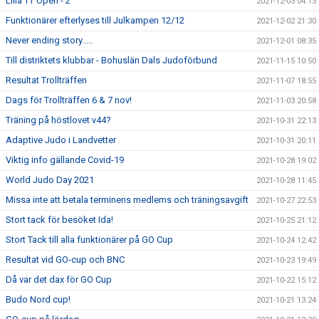
Lilla TT Open - 2
2021-12-03 04:13
Funktionärer efterlyses till Julkampen 12/12
2021-12-02 21:30
Never ending story.....
2021-12-01 08:35
Till distriktets klubbar - Bohuslän Dals Judoförbund
2021-11-15 10:50
Resultat Trollträffen
2021-11-07 18:55
Dags för Trollträffen 6 & 7 nov!
2021-11-03 20:58
Träning på höstlovet v44?
2021-10-31 22:13
Adaptive Judo i Landvetter
2021-10-31 20:11
Viktig info gällande Covid-19
2021-10-28 19:02
World Judo Day 2021
2021-10-28 11:45
Missa inte att betala terminens medlems och träningsavgift
2021-10-27 22:53
Stort tack för besöket Ida!
2021-10-25 21:12
Stort Tack till alla funktionärer på GO Cup
2021-10-24 12:42
Resultat vid GO-cup och BNC
2021-10-23 19:49
Då var det dax för GO Cup
2021-10-22 15:12
Budo Nord cup!
2021-10-21 13:24