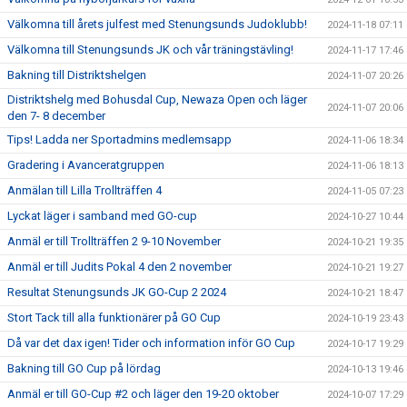
Välkomna till årets julfest med Stenungsunds Judoklubb!
2024-11-18 07:11
Välkomna till Stenungsunds JK och vår träningstävling!
2024-11-17 17:46
Bakning till Distriktshelgen
2024-11-07 20:26
Distriktshelg med Bohusdal Cup, Newaza Open och läger
2024-11-07 20:06
den 7- 8 december
Tips! Ladda ner Sportadmins medlemsapp
2024-11-06 18:34
Gradering i Avanceratgruppen
2024-11-06 18:13
Anmälan till Lilla Trollträffen 4
2024-11-05 07:23
Lyckat läger i samband med GO-cup
2024-10-27 10:44
Anmäl er till Trollträffen 2 9-10 November
2024-10-21 19:35
Anmäl er till Judits Pokal 4 den 2 november
2024-10-21 19:27
Resultat Stenungsunds JK GO-Cup 2 2024
2024-10-21 18:47
Stort Tack till alla funktionärer på GO Cup
2024-10-19 23:43
Då var det dax igen! Tider och information inför GO Cup
2024-10-17 19:29
Bakning till GO Cup på lördag
2024-10-13 19:46
Anmäl er till GO-Cup #2 och läger den 19-20 oktober
2024-10-07 17:29