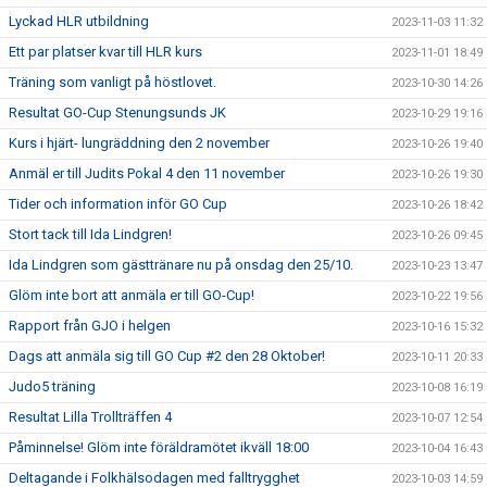
Lyckad HLR utbildning
2023-11-03 11:32
Ett par platser kvar till HLR kurs
2023-11-01 18:49
Träning som vanligt på höstlovet.
2023-10-30 14:26
Resultat GO-Cup Stenungsunds JK
2023-10-29 19:16
Kurs i hjärt- lungräddning den 2 november
2023-10-26 19:40
Anmäl er till Judits Pokal 4 den 11 november
2023-10-26 19:30
Tider och information inför GO Cup
2023-10-26 18:42
Stort tack till Ida Lindgren!
2023-10-26 09:45
Ida Lindgren som gästtränare nu på onsdag den 25/10.
2023-10-23 13:47
Glöm inte bort att anmäla er till GO-Cup!
2023-10-22 19:56
Rapport från GJO i helgen
2023-10-16 15:32
Dags att anmäla sig till GO Cup #2 den 28 Oktober!
2023-10-11 20:33
Judo5 träning
2023-10-08 16:19
Resultat Lilla Trollträffen 4
2023-10-07 12:54
Påminnelse! Glöm inte föräldramötet ikväll 18:00
2023-10-04 16:43
Deltagande i Folkhälsodagen med falltrygghet
2023-10-03 14:59