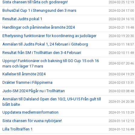
Sista chansen till tårta och godisregn!
2024-02-25 12:19
BohusDal Cup 1 i Stenungsund den 3 mars
2024-02-24 17:00
Resultat Judits pokal 1
2024-02-24 16:10
Handlingar och påminnelse årsmöte 2024
2024-02-21 19:48
Efterlysning funktionärer för koordinering av judoläger
2024-02-19 20:30
Anmälan till Judits Pokal 1, 24 februari i Göteborg
2024-02-11 18:57
Resultat från SM i Trollhättan den 3-4 Februari
2024-02-10 11:48
Upprop! Funktionärer och bakning till GO Cup 15 och 16
2024-02-07 20:46
mars och läger 17 mars
Kallelse till årsmöte 2024
2024-02-04 19:29
Dräkter framme i Filippinerna
2024-02-03 13:31
Judo-SM 2024 Pågår nu i Trollhättan
2024-02-03 08:48
Anmälan till Dalsland Open den 10/2, U9-U15 Från gult till
2024-01-24 20:38
blått bälte
Uppdatera medlemsinformation
2024-01-15 13:29
Sista chansen för vuxna nybörjare!
2024-01-14 12:13
Lilla Trollträffen 1
2024-01-12 16:48