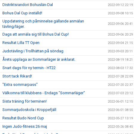
Distriktsrandori Bohuslän-Dal
2022-09-12 22:19
Bohus Dal Cup inställd!
2022-09-08 10:15
Uppdatering och påminnelse gällande anmälan
2022-09-06 20:41
tävling/läger.
Dags att anmäla sig till Bohus Dal Cup!
2022-09-06 20:29
Resultat Lilla TT Open
2022-09-04 21:15
Judotävling i Trollhättan på söndag
2022-09-03 20:11
Årets upplaga av Sommarläger är avklarat.
2022-08-19 18:21
Snart dags för ny termin - HT22
2022-08-03 17:32
Stort tack Rikard!
2022-07-28 22:09
"Extra sommarpass"
2022-07-20 22:37
Välkomna till klubbens - Endags "Sommarläger"
2022-07-03 23:12
Sista träning för terminen!
2022-06-01 12:15
Sommarjudoskola i Kroppefjäll
2022-06-01 08:55
Resultat Budo Nord Cup
2022-05-27 13:19
Ingen Judo-fitness 26 maj
2022-05-26 08:45