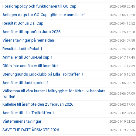
Föräldrapolicy och funktionärer till GO Cup
2026-03-08 20:45
Äntligen dags för GO-Cup, glöm inte anmäla er!
2026-03-04 19:20
Resultat Bohus Dal Cup
2026-03-04 16:52
Anmäl er till IpponCup Judo 2026
2026-02-25 13:18
Vårens tävlingar på hemsidan
2026-02-24 07:58
Resultat Judits Pokal 1
2026-02-24 07:49
Anmäl er till Bohus-Dal cup 1
2026-02-17 17:45
Glöm inte anmäla er till årsmötet!
2026-02-17 17:39
Stenungsunds judoklubb på Lilla Trollträffen 1
2026-02-15 16:53
Anmäl er till Judits pokal 1
2026-02-06 09:19
Välkomna till våra kurser i falltrygghet för äldre - vi har plats
2026-02-06 07:09
för fler!
Kallelse till årsmöte den 25 februari 2026
2026-02-02 17:04
Anmäl er till Lilla Trollträffen 1
2026-02-02 07:03
Vårterminens tävlingar
2026-01-19 21:02
SAVE-THE-DATE ÅRSMÖTE 2026
2026-01-19 20:36