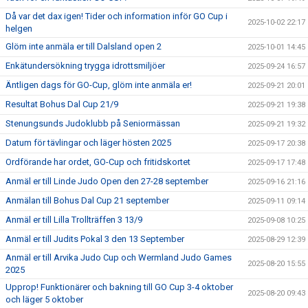
Då var det dax igen! Tider och information inför GO Cup i
2025-10-02 22:17
helgen
Glöm inte anmäla er till Dalsland open 2
2025-10-01 14:45
Enkätundersökning trygga idrottsmiljöer
2025-09-24 16:57
Äntligen dags för GO-Cup, glöm inte anmäla er!
2025-09-21 20:01
Resultat Bohus Dal Cup 21/9
2025-09-21 19:38
Stenungsunds Judoklubb på Seniormässan
2025-09-21 19:32
Datum för tävlingar och läger hösten 2025
2025-09-17 20:38
Ordförande har ordet, GO-Cup och fritidskortet
2025-09-17 17:48
Anmäl er till Linde Judo Open den 27-28 september
2025-09-16 21:16
Anmälan till Bohus Dal Cup 21 september
2025-09-11 09:14
Anmäl er till Lilla Trollträffen 3 13/9
2025-09-08 10:25
Anmäl er till Judits Pokal 3 den 13 September
2025-08-29 12:39
Anmäl er till Arvika Judo Cup och Wermland Judo Games
2025-08-20 15:55
2025
Upprop! Funktionärer och bakning till GO Cup 3-4 oktober
2025-08-20 09:43
och läger 5 oktober