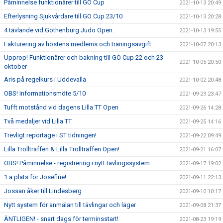
Påminnelse funktionärer till GO Cup
2021-10-13 20:49
Efterlysning Sjukvårdare till GO Cup 23/10
2021-10-13 20:28
4 tävlande vid Gothenburg Judo Open.
2021-10-13 19:55
Fakturering av höstens medlems och träningsavgift
2021-10-07 20:13
Upprop! Funktionärer och bakning till GO Cup 22 och 23
2021-10-05 20:50
oktober
Aris på regelkurs i Uddevalla
2021-10-02 20:48
OBS! Informationsmöte 5/10
2021-09-29 23:47
Tufft motstånd vid dagens Lilla TT Open
2021-09-26 14:28
Två medaljer vid Lilla TT
2021-09-25 14:16
Trevligt reportage i ST tidningen!
2021-09-22 09:49
Lilla Trollträffen & Lilla Trollträffen Open!
2021-09-21 16:07
OBS! Påminnelse - registrering i nytt tävlingssystem
2021-09-17 19:02
1:a plats för Josefine!
2021-09-11 22:13
Jossan åker till Lindesberg
2021-09-10 10:17
Nytt system för anmälan till tävlingar och läger
2021-09-08 21:37
ÄNTLIGEN! - snart dags för terminsstart!
2021-08-23 19:19