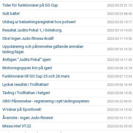
Tider för funktionärer på GO Cup
2022-03-23 21:12
Gult bälte!
2022-03-23 08:46
Utdrag ur belastningsregistret hos polisen!
2022-03-20 13:17
Resultat Judits Pokal 1, i Göteborg.
2022-03-19 14:09
Obs! Ingen Judo-fitness ikväll!
2022-03-17 19:30
Uppdatering och påminnelse gällande anmälan
2022-03-16 16:25
tävling/läger.
Äntligen "Judits Pokal" igen!
2022-03-14 11:45
Motionsgruppen kör på igen!
2022-03-08 16:18
Funktionärer till GO Cup 25 och 26 mars
2022-03-07 12:54
Lyckat resultat i Trollhättan!
2022-03-06 16:49
Tävling i Trollhättan i helgen!
2022-03-04 10:35
OBS! Påminnelse - registrering i nytt tävlingssystem
2022-02-22 04:01
Vi tränar på Sportlovet!
2022-02-14 15:42
Årsmöte - Ingen Judo-fitness!
2022-02-10 11:01
Missa inte! VT-22
2022-02-05 09:50