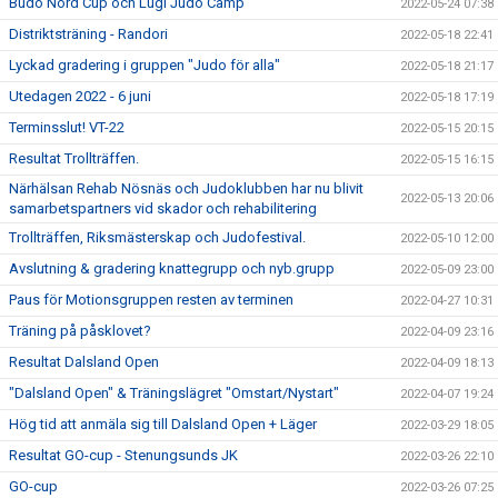
Budo Nord Cup och Lugi Judo Camp
2022-05-24 07:38
Distriktsträning - Randori
2022-05-18 22:41
Lyckad gradering i gruppen "Judo för alla"
2022-05-18 21:17
Utedagen 2022 - 6 juni
2022-05-18 17:19
Terminsslut! VT-22
2022-05-15 20:15
Resultat Trollträffen.
2022-05-15 16:15
Närhälsan Rehab Nösnäs och Judoklubben har nu blivit
2022-05-13 20:06
samarbetspartners vid skador och rehabilitering
Trollträffen, Riksmästerskap och Judofestival.
2022-05-10 12:00
Avslutning & gradering knattegrupp och nyb.grupp
2022-05-09 23:00
Paus för Motionsgruppen resten av terminen
2022-04-27 10:31
Träning på påsklovet?
2022-04-09 23:16
Resultat Dalsland Open
2022-04-09 18:13
"Dalsland Open" & Träningslägret "Omstart/Nystart"
2022-04-07 19:24
Hög tid att anmäla sig till Dalsland Open + Läger
2022-03-29 18:05
Resultat GO-cup - Stenungsunds JK
2022-03-26 22:10
GO-cup
2022-03-26 07:25