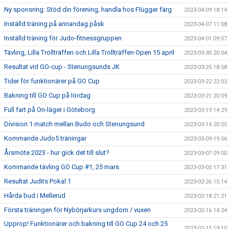
Ny sponsring: Stöd din förening, handla hos Flügger färg
2023-04-09 18:14
Inställd träning på annandag påsk
2023-04-07 11:08
Inställd träning för Judo-fitnessgruppen
2023-04-01 09:57
Tävling, Lilla Trollträffen och Lilla Trollträffen Open 15 april
2023-03-30 20:04
Resultat vid GO-cup - Stenungsunds JK
2023-03-25 18:58
Tider för funktionärer på GO Cup
2023-03-22 22:03
Bakning till GO Cup på lördag
2023-03-21 20:09
Full fart på On-läger i Göteborg
2023-03-19 14:29
Division 1 match mellan Budo och Stenungsund
2023-03-14 20:55
Kommande Judo5 träningar
2023-03-09 19:56
Årsmöte 2023 - hur gick det till slut?
2023-03-07 09:00
Kommande tävling GO Cup #1, 25 mars
2023-03-05 17:31
Resultat Judits Pokal 1
2023-02-26 15:14
Hårda bud i Mellerud
2023-02-18 21:21
Första träningen för Nybörjarkurs ungdom / vuxen
2023-02-16 14:24
Upprop! Funktionärer och bakning till GO Cup 24 och 25
2023-02-15 19:10