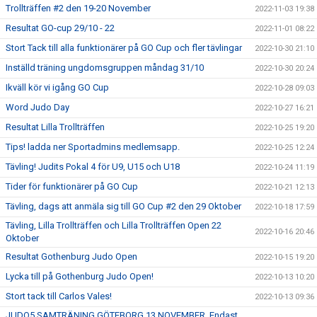
Trollträffen #2 den 19-20 November
2022-11-03 19:38
Resultat GO-cup 29/10 - 22
2022-11-01 08:22
Stort Tack till alla funktionärer på GO Cup och fler tävlingar
2022-10-30 21:10
Inställd träning ungdomsgruppen måndag 31/10
2022-10-30 20:24
Ikväll kör vi igång GO Cup
2022-10-28 09:03
Word Judo Day
2022-10-27 16:21
Resultat Lilla Trollträffen
2022-10-25 19:20
Tips! ladda ner Sportadmins medlemsapp.
2022-10-25 12:24
Tävling! Judits Pokal 4 för U9, U15 och U18
2022-10-24 11:19
Tider för funktionärer på GO Cup
2022-10-21 12:13
Tävling, dags att anmäla sig till GO Cup #2 den 29 Oktober
2022-10-18 17:59
Tävling, Lilla Trollträffen och Lilla Trollträffen Open 22
2022-10-16 20:46
Oktober
Resultat Gothenburg Judo Open
2022-10-15 19:20
Lycka till på Gothenburg Judo Open!
2022-10-13 10:20
Stort tack till Carlos Vales!
2022-10-13 09:36
JUDO5 SAMTRÄNING GÖTEBORG 13 NOVEMBER, Endast