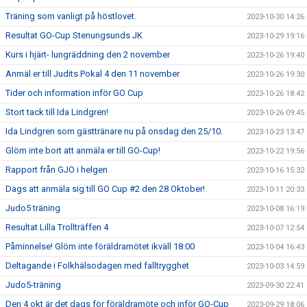
Träning som vanligt på höstlovet.
2023-10-30 14:26
Resultat GO-Cup Stenungsunds JK
2023-10-29 19:16
Kurs i hjärt- lungräddning den 2 november
2023-10-26 19:40
Anmäl er till Judits Pokal 4 den 11 november
2023-10-26 19:30
Tider och information inför GO Cup
2023-10-26 18:42
Stort tack till Ida Lindgren!
2023-10-26 09:45
Ida Lindgren som gästtränare nu på onsdag den 25/10.
2023-10-23 13:47
Glöm inte bort att anmäla er till GO-Cup!
2023-10-22 19:56
Rapport från GJO i helgen
2023-10-16 15:32
Dags att anmäla sig till GO Cup #2 den 28 Oktober!
2023-10-11 20:33
Judo5 träning
2023-10-08 16:19
Resultat Lilla Trollträffen 4
2023-10-07 12:54
Påminnelse! Glöm inte föräldramötet ikväll 18:00
2023-10-04 16:43
Deltagande i Folkhälsodagen med falltrygghet
2023-10-03 14:59
Judo5-träning
2023-09-30 22:41
Den 4 okt är det dags för föräldramöte och inför GO-Cup
2023-09-29 18:06