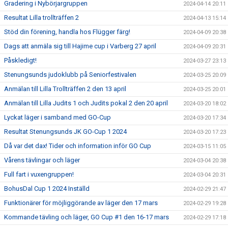
Gradering i Nybörjargruppen
2024-04-14 20:11
Resultat Lilla trollträffen 2
2024-04-13 15:14
Stöd din förening, handla hos Flügger färg!
2024-04-09 20:38
Dags att anmäla sig till Hajime cup i Varberg 27 april
2024-04-09 20:31
Påskledigt!
2024-03-27 23:13
Stenungsunds judoklubb på Seniorfestivalen
2024-03-25 20:09
Anmälan till Lilla Trollträffen 2 den 13 april
2024-03-25 20:01
Anmälan till Lilla Judits 1 och Judits pokal 2 den 20 april
2024-03-20 18:02
Lyckat läger i samband med GO-Cup
2024-03-20 17:34
Resultat Stenungsunds JK GO-Cup 1 2024
2024-03-20 17:23
Då var det dax! Tider och information inför GO Cup
2024-03-15 11:05
Vårens tävlingar och läger
2024-03-04 20:38
Full fart i vuxengruppen!
2024-03-04 20:31
BohusDal Cup 1 2024 Inställd
2024-02-29 21:47
Funktionärer för möjliggörande av läger den 17 mars
2024-02-29 19:28
Kommande tävling och läger, GO Cup #1 den 16-17 mars
2024-02-29 17:18