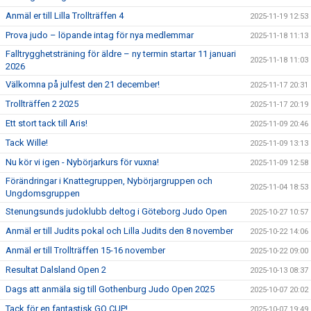
Anmäl er till Lilla Trollträffen 4
2025-11-19 12:53
Prova judo – löpande intag för nya medlemmar
2025-11-18 11:13
Falltrygghetsträning för äldre – ny termin startar 11 januari
2025-11-18 11:03
2026
Välkomna på julfest den 21 december!
2025-11-17 20:31
Trollträffen 2 2025
2025-11-17 20:19
Ett stort tack till Aris!
2025-11-09 20:46
Tack Wille!
2025-11-09 13:13
Nu kör vi igen - Nybörjarkurs för vuxna!
2025-11-09 12:58
Förändringar i Knattegruppen, Nybörjargruppen och
2025-11-04 18:53
Ungdomsgruppen
Stenungsunds judoklubb deltog i Göteborg Judo Open
2025-10-27 10:57
Anmäl er till Judits pokal och Lilla Judits den 8 november
2025-10-22 14:06
Anmäl er till Trollträffen 15-16 november
2025-10-22 09:00
Resultat Dalsland Open 2
2025-10-13 08:37
Dags att anmäla sig till Gothenburg Judo Open 2025
2025-10-07 20:02
Tack för en fantastisk GO CUP!
2025-10-07 19:49