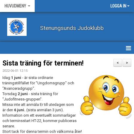
HUVUDMENY
LOGGA IN
Stenungsunds Judoklubb
HEM
Sista träning för terminen!
<
>
2022-06-01 12:15
FÖRBUNDSNYHETER
Idag
1 juni
- är sista ordinarie
träningstillfället för "Ungdomsgrupp" och
BILDER
"Avanceradgrupp".
Torsdag
2 juni
- sista träning för
"Judofitness-gruppen".
BÖRJA TRÄNA JUDO
Missa inte att anmäla Er till utedagen som
är den
6 juni.
(sista anmälan 3 juni).
BLI MEDLEM
Information om ett eventuellt sommarläger
och terminsstart HT-22, kommer publiceras
VECKOSCHEMA
senare.
Stort tack för denna termin och välkomna åter!