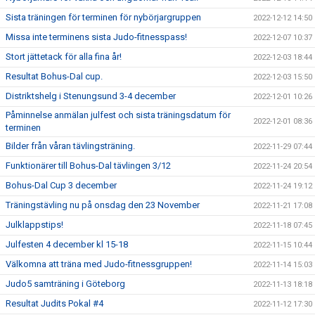
Sista träningen för terminen för nybörjargruppen
2022-12-12 14:50
Missa inte terminens sista Judo-fitnesspass!
2022-12-07 10:37
Stort jättetack för alla fina år!
2022-12-03 18:44
Resultat Bohus-Dal cup.
2022-12-03 15:50
Distriktshelg i Stenungsund 3-4 december
2022-12-01 10:26
Påminnelse anmälan julfest och sista träningsdatum för
2022-12-01 08:36
terminen
Bilder från våran tävlingsträning.
2022-11-29 07:44
Funktionärer till Bohus-Dal tävlingen 3/12
2022-11-24 20:54
Bohus-Dal Cup 3 december
2022-11-24 19:12
Träningstävling nu på onsdag den 23 November
2022-11-21 17:08
Julklappstips!
2022-11-18 07:45
Julfesten 4 december kl 15-18
2022-11-15 10:44
Välkomna att träna med Judo-fitnessgruppen!
2022-11-14 15:03
Judo5 samträning i Göteborg
2022-11-13 18:18
Resultat Judits Pokal #4
2022-11-12 17:30