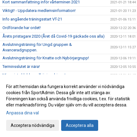
Kort sammanfattning inför vårterminen 2021
2021-01-21 18:44
Viktigt! - Uppdatera medlemsinformation!
2021-01-20 11:23
Info angående träningsstart VT-21
2021-01-06 15:11
Ordförande har ordet!
2020-12-22 20:36
Årets pristagare 2020 (Året då Covid-19 gäckade oss alla)
2020-12-11 18:01
Avslutningsträning för Ungd.gruppen &
2020-12-11 15:27
Avanceradgruppen.
Avslutningsträning för Knatte och Nybörjargrupp!
2020-12-06 19:11
Terminsslutet är nära!
2020-12-05 10:55
Missa inte klubbens Träningsbingo!
2020-12-01 21:48
Ny uppdaterad info kring Covid-19 och vår träning HT-20!
2020-11-24 21:02
För att hemsidan ska fungera korrekt använder vi nödvändiga
Ny info angående träning och träningstider!
cookies från SportAdmin. Dessa går inte att stänga av.
2020-11-03 17:20
Föreningen kan också använda frivilliga cookies, t.ex. för statistik
Uppdaterad info kring Covid-19
2020-10-31 12:32
eller marknadsföring. Du väljer själv om du vill acceptera dessa.
Beslut om skärpta allmänna råd!
2020-10-29 15:45
Anpassa dina val
Träning på Höstlovet?
2020-10-25 22:09
Acceptera nödvändiga
Acceptera alla
Resultat Bohus-dal Cup
2020-10-04 13:30
Resultat Kroppefjällskampen
2020-09-27 18:24