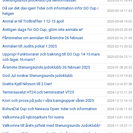
Stenungsunds judoklubb på seniormässan
2025-03-31 16:49
Då var det dax igen! Tider och information inför GO Cup i
2025-03-14 11:43
helgen
Anmäl er till Trollträffen 1 12-13 april
2025-03-04 19:02
Äntligen dags för GO-Cup, glöm inte anmäla er!
2025-03-03 20:49
Påminnelse om anmälan till årsmöte 26 februari
2025-02-16 21:09
Anmälan till Judits pokal 1 2025
2025-02-15 20:32
Upprop! Funktionärer och bakning till GO Cup 14-15 mars
2025-02-04 15:11
och läger 16 mars?
Årsmöte Stenungsunds judoklubb 26 februari 2025
2025-01-28 20:32
God Jul önskar Stenungsunds judoklubb
2024-12-19 19:45
Grattis Kjell Nilsson till 2 Dan!
2024-12-16 07:38
Terminsavslut HT24 och terminsstart VT25
2024-12-15 11:24
Kom och prova på judo i våra barngrupper våren 2025
2024-12-12 14:14
BohusDal Cup och Newaza Open: tider och information
2024-12-06 11:43
Välkomna på nybörjarkurs för vuxna
2024-12-01 10:53
Välkomna till årets julfest med Stenungsunds Judoklubb!
2024-11-18 07:11