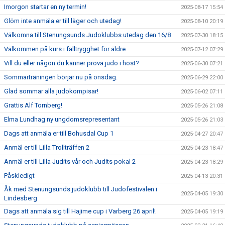
Imorgon startar en ny termin!
2025-08-17 15:54
Glöm inte anmäla er till läger och utedag!
2025-08-10 20:19
Välkomna till Stenungsunds Judoklubbs utedag den 16/8
2025-07-30 18:15
Välkommen på kurs i falltrygghet för äldre
2025-07-12 07:29
Vill du eller någon du känner prova judo i höst?
2025-06-30 07:21
Sommarträningen börjar nu på onsdag.
2025-06-29 22:00
Glad sommar alla judokompisar!
2025-06-02 07:11
Grattis Alf Tornberg!
2025-05-26 21:08
Elma Lundhag ny ungdomsrepresentant
2025-05-26 21:03
Dags att anmäla er till Bohusdal Cup 1
2025-04-27 20:47
Anmäl er till Lilla Trollträffen 2
2025-04-23 18:47
Anmäl er till Lilla Judits vår och Judits pokal 2
2025-04-23 18:29
Påskledigt
2025-04-13 20:31
Åk med Stenungsunds judoklubb till Judofestivalen i
2025-04-05 19:30
Lindesberg
Dags att anmäla sig till Hajime cup i Varberg 26 april!
2025-04-05 19:19