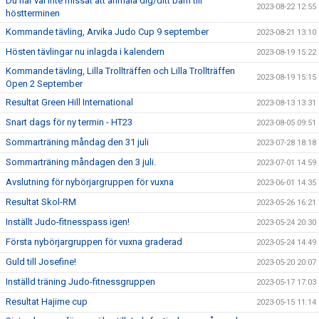
Du har väl inte missat att anmäla dig/ditt barn till
2023-08-22 12:55
höstterminen
Kommande tävling, Arvika Judo Cup 9 september
2023-08-21 13:10
Hösten tävlingar nu inlagda i kalendern
2023-08-19 15:22
Kommande tävling, Lilla Trollträffen och Lilla Trollträffen
2023-08-19 15:15
Open 2 September
Resultat Green Hill International
2023-08-13 13:31
Snart dags för ny termin - HT23
2023-08-05 09:51
Sommarträning måndag den 31 juli
2023-07-28 18:18
Sommarträning måndagen den 3 juli.
2023-07-01 14:59
Avslutning för nybörjargruppen för vuxna
2023-06-01 14:35
Resultat Skol-RM
2023-05-26 16:21
Inställt Judo-fitnesspass igen!
2023-05-24 20:30
Första nybörjargruppen för vuxna graderad
2023-05-24 14:49
Guld till Josefine!
2023-05-20 20:07
Inställd träning Judo-fitnessgruppen
2023-05-17 17:03
Resultat Hajime cup
2023-05-15 11:14