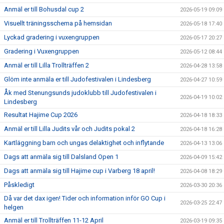
Anmäl er till Bohusdal cup 2
2026-05-19 09:09
Visuellt träningsschema på hemsidan
2026-05-18 17:40
Lyckad gradering i vuxengruppen
2026-05-17 20:27
Gradering i Vuxengruppen
2026-05-12 08:44
Anmäl er till Lilla Trollträffen 2
2026-04-28 13:58
Glöm inte anmäla er till Judofestivalen i Lindesberg
2026-04-27 10:59
Åk med Stenungsunds judoklubb till Judofestivalen i
2026-04-19 10:02
Lindesberg
Resultat Hajime Cup 2026
2026-04-18 18:33
Anmäl er till Lilla Judits vår och Judits pokal 2
2026-04-18 16:28
Kartläggning barn och ungas delaktighet och inflytande
2026-04-13 13:06
Dags att anmäla sig till Dalsland Open 1
2026-04-09 15:42
Dags att anmäla sig till Hajime cup i Varberg 18 april!
2026-04-08 18:29
Påskledigt
2026-03-30 20:36
Då var det dax igen! Tider och information inför GO Cup i
2026-03-25 22:47
helgen
Anmäl er till Trollträffen 11-12 April
2026-03-19 09:35