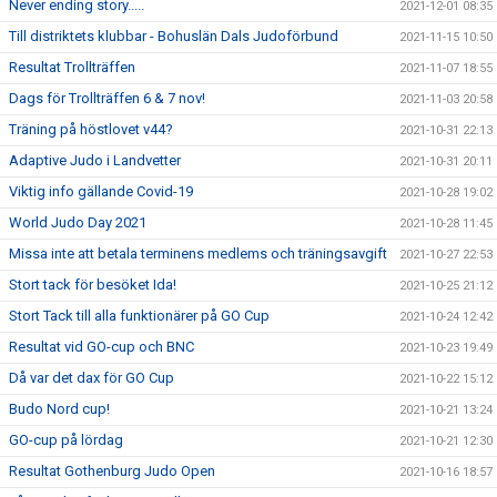
Never ending story.....
2021-12-01 08:35
Till distriktets klubbar - Bohuslän Dals Judoförbund
2021-11-15 10:50
Resultat Trollträffen
2021-11-07 18:55
Dags för Trollträffen 6 & 7 nov!
2021-11-03 20:58
Träning på höstlovet v44?
2021-10-31 22:13
Adaptive Judo i Landvetter
2021-10-31 20:11
Viktig info gällande Covid-19
2021-10-28 19:02
World Judo Day 2021
2021-10-28 11:45
Missa inte att betala terminens medlems och träningsavgift
2021-10-27 22:53
Stort tack för besöket Ida!
2021-10-25 21:12
Stort Tack till alla funktionärer på GO Cup
2021-10-24 12:42
Resultat vid GO-cup och BNC
2021-10-23 19:49
Då var det dax för GO Cup
2021-10-22 15:12
Budo Nord cup!
2021-10-21 13:24
GO-cup på lördag
2021-10-21 12:30
Resultat Gothenburg Judo Open
2021-10-16 18:57