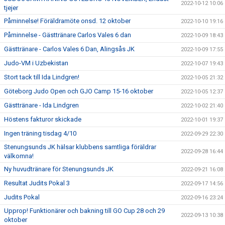
2022-10-12 10:06
tjejer
Påminnelse! Föräldramöte onsd. 12 oktober
2022-10-10 19:16
Påminnelse - Gästtränare Carlos Vales 6 dan
2022-10-09 18:43
Gästtränare - Carlos Vales 6 Dan, Alingsås JK
2022-10-09 17:55
Judo-VM i Uzbekistan
2022-10-07 19:43
Stort tack till Ida Lindgren!
2022-10-05 21:32
Göteborg Judo Open och GJO Camp 15-16 oktober
2022-10-05 12:37
Gästtränare - Ida Lindgren
2022-10-02 21:40
Höstens fakturor skickade
2022-10-01 19:37
Ingen träning tisdag 4/10
2022-09-29 22:30
Stenungsunds JK hälsar klubbens samtliga föräldrar
2022-09-28 16:44
välkomna!
Ny huvudtränare för Stenungsunds JK
2022-09-21 16:08
Resultat Judits Pokal 3
2022-09-17 14:56
Judits Pokal
2022-09-16 23:24
Upprop! Funktionärer och bakning till GO Cup 28 och 29
2022-09-13 10:38
oktober