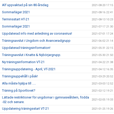
Alf uppvaktad på sin 80-årsdag
2021-08-20 17:15
Sommarläger 2021
2021-08-16 22:41
Terminsstart HT-21
2021-08-13 10:23
Sommarläger 2021
2021-07-17 21:30
Uppdaterad info med anledning av coronavirus!
2021-07-01 17:24
Träningsavslut i Ungdom och Avanceradgrupp
2021-06-02 21:14
Uppdaterad träningsinformation!
2021-05-31 22:15
Träningsavslut i Knatte & Nybörjargrupp.
2021-05-30 21:50
Ny träningsinformation VT-21
2021-04-22 21:38
Träningsuppdatering - April, VT-2021
2021-04-12 16:35
Träningsuppehåll i påsk!
2021-03-29 20:52
Alla måste hjälpa till .....
2021-03-03 12:52
Träning på Sportlovet?
2021-02-12 19:21
Lättade restriktioner för ungdomar i gymnasieåldern, födda
2021-02-05 19:33
-02 och senare.
Uppdatering träningsstart VT-21
2021-01-25 19:26