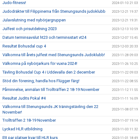
Judo-fitness!
2024-01-10 21:03
Judodräkter till Filippinerna från Stenungsunds judoklubb
2023-12-21 19:37
Julavslutning med nybörjargruppen
2023-12-21 19:31
Julfest och prisutdelning 2023
2023-12-13 10:59
Datum terminsavslut ht23 och terminsstart vt24
2023-12-07 15:45
Resultat Bohusdal cup 4
2023-12-03 20:33
Välkomna till årets julfest med Stenungsunds Judoklubb!
2023-11-28 09:03
Välkomna på nybörjarkurs för vuxna 2024!
2023-11-26 10:25
Tävling Bohusdal Cup 4 i Uddevalla den 2 december
2023-11-22 09:03
Stöd din förening, handla hos Flügger färg!
2023-11-22 08:55
Påminnelse, anmälan till Trollträffen 2 18-19 November
2023-11-12 11:55
Resultat Judits Pokal #4
2023-11-11 16:09
Välkomna till Stenungsunds JK träningstävling den 22
2023-11-08 07:19
November!
Trollträffen 2 18-19 November
2023-11-07 19:14
Lyckad HLR utbildning
2023-11-03 11:32
Ett par platser kvar till HLR kurs
2023-11-01 18:49