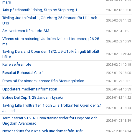
mars
Aris på tränarutbildning, Step by Step steg 1
2023-02-13 10:50
Tävling Judits Pokal 1, Göteborg 25 februari för U11 och
2023-02-08 14:52
U13
Se livestream från Judo-SM
2023-02-04 11:21
Vårens stora satsning! Judofestivalen i Lindesberg 26-28
2023-02-02 10:29
maj
Tävling Dalsland Open den 18/2, U9-U15 Från gult till blått
2023-02-01 21:43
bälte
Kallelse Årsmöte
2023-02-01 10:18
Resultat Bohusdal Cup 1
2023-01-29 13:05
Prova på för niondeklassare från Stenungskolan
2023-01-29 13:01
Uppdatera medlemsinformation
2023-01-24 10:33
Bohus Dal Cup 1, 28 Januari i Lysekil
2023-01-12 14:22
Tävling Lilla Trollträffen 1 och Lilla Trollträffen Open den 21
2023-01-04 13:14
Januari
Terminsstart VT 2023. Nya träningstider för Ungdom och
2023-01-03 18:39
Ungdom Avancerad
Nybörjarkurs för vuxna och ungdomar från 16år.
2022-12-18 14:14