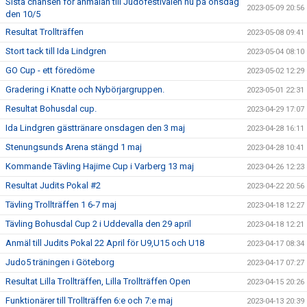
Sista chansen för anmälan till Judofestivalen nu på onsdag
2023-05-09 20:56
den 10/5
Resultat Trollträffen
2023-05-08 09:41
Stort tack till Ida Lindgren
2023-05-04 08:10
GO Cup - ett föredöme
2023-05-02 12:29
Gradering i Knatte och Nybörjargruppen.
2023-05-01 22:31
Resultat Bohusdal cup.
2023-04-29 17:07
Ida Lindgren gästtränare onsdagen den 3 maj
2023-04-28 16:11
Stenungsunds Arena stängd 1 maj
2023-04-28 10:41
Kommande Tävling Hajime Cup i Varberg 13 maj
2023-04-26 12:23
Resultat Judits Pokal #2
2023-04-22 20:56
Tävling Trollträffen 1 6-7 maj
2023-04-18 12:27
Tävling Bohusdal Cup 2 i Uddevalla den 29 april
2023-04-18 12:21
Anmäl till Judits Pokal 22 April för U9,U15 och U18
2023-04-17 08:34
Judo5 träningen i Göteborg
2023-04-17 07:27
Resultat Lilla Trollträffen, Lilla Trollträffen Open
2023-04-15 20:26
Funktionärer till Trollträffen 6:e och 7:e maj
2023-04-13 20:39