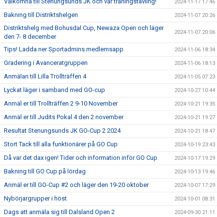
Välkomna till Stenungsunds JK och vår träningstävling!
2024-11-17 17:46
Bakning till Distriktshelgen
2024-11-07 20:26
Distriktshelg med Bohusdal Cup, Newaza Open och läger
2024-11-07 20:06
den 7- 8 december
Tips! Ladda ner Sportadmins medlemsapp
2024-11-06 18:34
Gradering i Avanceratgruppen
2024-11-06 18:13
Anmälan till Lilla Trollträffen 4
2024-11-05 07:23
Lyckat läger i samband med GO-cup
2024-10-27 10:44
Anmäl er till Trollträffen 2 9-10 November
2024-10-21 19:35
Anmäl er till Judits Pokal 4 den 2 november
2024-10-21 19:27
Resultat Stenungsunds JK GO-Cup 2 2024
2024-10-21 18:47
Stort Tack till alla funktionärer på GO Cup
2024-10-19 23:43
Då var det dax igen! Tider och information inför GO Cup
2024-10-17 19:29
Bakning till GO Cup på lördag
2024-10-13 19:46
Anmäl er till GO-Cup #2 och läger den 19-20 oktober
2024-10-07 17:29
Nybörjargrupper i höst
2024-10-01 08:31
Dags att anmäla sig till Dalsland Open 2
2024-09-30 21:11