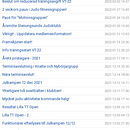
Beslut om reducerad träningsavgift VT-22
2022-02-02 14:57
2 veckors paus i Judo-fitnessgruppen!
2022-01-27 15:49
Paus för "Motionsgruppen"
2022-01-24 10:23
Årsmöte Stenungsunds Judoklubb
2022-01-20 15:04
Viktigt! - Uppdatera medlemsinformation!
2022-01-15 12:43
Framskjuten start!
2022-01-14 23:26
Info träningsstart VT-22
2022-01-12 20:23
Årets pristagare - 2021
2022-01-11 18:11
Terminsavslutning i Knatte och Nybörjargrupp
2021-12-19 20:30
Nära terminsavslut!
2021-12-14 18:00
Julkampen 12 dec 2021
2021-12-12 16:11
Ytterligare två svartbälten i klubben!
2021-12-11 17:56
Mycket judo-aktiviteter kommande helg!
2021-12-06 17:16
Resultat Lilla TT Open
2021-12-05 16:19
Lilla TT Open - 2
2021-12-03 04:13
Funktionärer efterlyses till Julkampen 12/12
2021-12-02 21:30