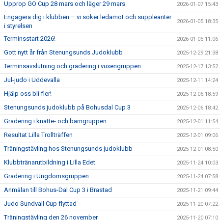
Upprop GO Cup 28 mars och läger 29 mars
2026-01-07 15:43
Engagera dig i klubben – vi söker ledamot och suppleanter
2026-01-05 18:35
i styrelsen
Terminsstart 2026!
2026-01-05 11:06
Gott nytt år från Stenungsunds Judoklubb
2025-12-29 21:38
Terminsavslutning och gradering i vuxengruppen
2025-12-17 13:52
Jul-judo i Uddevalla
2025-12-11 14:24
Hjälp oss bli fler!
2025-12-06 18:59
Stenungsunds judoklubb på Bohusdal Cup 3
2025-12-06 18:42
Gradering i knatte- och barngruppen
2025-12-01 11:54
Resultat Lilla Trollträffen
2025-12-01 09:06
Träningstävling hos Stenungsunds judoklubb
2025-12-01 08:50
Klubbtränarutbildning i Lilla Edet
2025-11-24 10:03
Gradering i Ungdomsgruppen
2025-11-24 07:58
Anmälan till Bohus-Dal Cup 3 i Brastad
2025-11-21 09:44
Judo Sundvall Cup flyttad
2025-11-20 07:22
Träningstävling den 26 november
2025-11-20 07:10