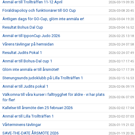
Anmäl er till Trollträffen 11-12 April
2026-03-19 09:35
Föräldrapolicy och funktionärer till GO Cup
2026-03-08 20:45
Äntligen dags för GO-Cup, glöm inte anmäla er!
2026-03-04 19:20
Resultat Bohus Dal Cup
2026-03-04 16:52
Anmäl er till IpponCup Judo 2026
2026-02-25 13:18
Vårens tävlingar på hemsidan
2026-02-24 07:58
Resultat Judits Pokal 1
2026-02-24 07:49
Anmäl er till Bohus-Dal cup 1
2026-02-17 17:45
Glöm inte anmäla er till årsmötet!
2026-02-17 17:39
Stenungsunds judoklubb på Lilla Trollträffen 1
2026-02-15 16:53
Anmäl er till Judits pokal 1
2026-02-06 09:19
Välkomna till våra kurser i falltrygghet för äldre - vi har plats
2026-02-06 07:09
för fler!
Kallelse till årsmöte den 25 februari 2026
2026-02-02 17:04
Anmäl er till Lilla Trollträffen 1
2026-02-02 07:03
Vårterminens tävlingar
2026-01-19 21:02
SAVE-THE-DATE ÅRSMÖTE 2026
2026-01-19 20:36