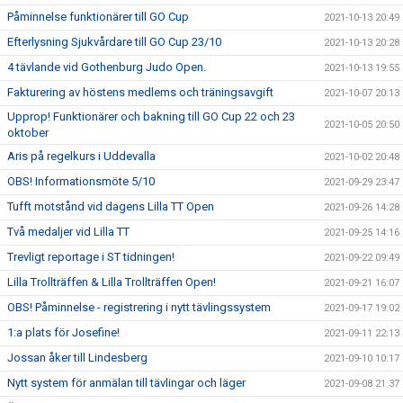
Påminnelse funktionärer till GO Cup
2021-10-13 20:49
Efterlysning Sjukvårdare till GO Cup 23/10
2021-10-13 20:28
4 tävlande vid Gothenburg Judo Open.
2021-10-13 19:55
Fakturering av höstens medlems och träningsavgift
2021-10-07 20:13
Upprop! Funktionärer och bakning till GO Cup 22 och 23
2021-10-05 20:50
oktober
Aris på regelkurs i Uddevalla
2021-10-02 20:48
OBS! Informationsmöte 5/10
2021-09-29 23:47
Tufft motstånd vid dagens Lilla TT Open
2021-09-26 14:28
Två medaljer vid Lilla TT
2021-09-25 14:16
Trevligt reportage i ST tidningen!
2021-09-22 09:49
Lilla Trollträffen & Lilla Trollträffen Open!
2021-09-21 16:07
OBS! Påminnelse - registrering i nytt tävlingssystem
2021-09-17 19:02
1:a plats för Josefine!
2021-09-11 22:13
Jossan åker till Lindesberg
2021-09-10 10:17
Nytt system för anmälan till tävlingar och läger
2021-09-08 21:37