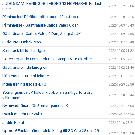
JUDO5 SAMTRÄNING GÖTEBORG 13 NOVEMBER, Endast
2022-10-12 10:06
tjejer
Påminnelse! Föräldramöte onsd. 12 oktober
2022-10-10 19:16
Påminnelse - Gästtränare Carlos Vales 6 dan
2022-10-09 18:43
Gästtränare - Carlos Vales 6 Dan, Alingsås JK
2022-10-09 17:55
Judo-VM i Uzbekistan
2022-10-07 19:43
Stort tack till Ida Lindgren!
2022-10-05 21:32
Göteborg Judo Open och GJO Camp 15-16 oktober
2022-10-05 12:37
Gästtränare - Ida Lindgren
2022-10-02 21:40
Höstens fakturor skickade
2022-10-01 19:37
Ingen träning tisdag 4/10
2022-09-29 22:30
Stenungsunds JK hälsar klubbens samtliga föräldrar
2022-09-28 16:44
välkomna!
Ny huvudtränare för Stenungsunds JK
2022-09-21 16:08
Resultat Judits Pokal 3
2022-09-17 14:56
Judits Pokal
2022-09-16 23:24
Upprop! Funktionärer och bakning till GO Cup 28 och 29
2022-09-13 10:38