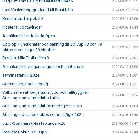
Dags att anmäla sig till Dalsland Open 2
2024-09-30 21:11
Lars Vahlenberg graderad till Brunt bälte
2024-09-23 07:23
Resultat Judits pokal 3
2024-09-16 10:00
Höstens judotävlingar
2024-09-08 19:43
Anmälan till Linde Judo Open
2024-09-08 19:29
Upprop! Funktionärer och bakning till GO Cup 18 och 19
2024-09-03 21:02
oktober och läger 20 oktober
Resultat Lilla Trollträffen 3
2024-09-01 20:07
Anmälan till tävlingar i augusti och september!
2024-08-17 16:05
Terminsstart HT2024
2024-08-17 16:01
Sommarläger och utedag
2024-08-17 15:31
Välkommen att börja träna judo och falltrygghet i
2024-08-11 09:24
Stenungsunds Judoklubb i höst
Stenungsunds Judoklubbs utedag den 17/8
2024-08-08 19:03
Stenungunds Judoklubbs sommarläger 2024
2024-08-08 18:46
Judo-Sommarskola i Frölunda V.26
2024-06-07 09:47
Resultat Bohus Dal Cup 2
2024-06-02 20:43