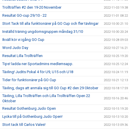
Trollträffen #2 den 19-20 November
2022-11-03 19:38
Resultat GO-cup 29/10 - 22
2022-11-01 08:22
Stort Tack till alla funktionärer på GO Cup och fler tävlingar
2022-10-30 21:10
Inställd träning ungdomsgruppen måndag 31/10
2022-10-30 20:24
Ikväll kör vi igång GO Cup
2022-10-28 09:03
Word Judo Day
2022-10-27 16:21
Resultat Lilla Trollträffen
2022-10-25 19:20
Tips! ladda ner Sportadmins medlemsapp.
2022-10-25 12:24
Tävling! Judits Pokal 4 för U9, U15 och U18
2022-10-24 11:19
Tider för funktionärer på GO Cup
2022-10-21 12:13
Tävling, dags att anmäla sig till GO Cup #2 den 29 Oktober
2022-10-18 17:59
Tävling, Lilla Trollträffen och Lilla Trollträffen Open 22
2022-10-16 20:46
Oktober
Resultat Gothenburg Judo Open
2022-10-15 19:20
Lycka till på Gothenburg Judo Open!
2022-10-13 10:20
Stort tack till Carlos Vales!
2022-10-13 09:36