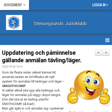
HUVUDMENY
LOGGA IN
Stenungsunds Judoklubb
HEM
Uppdatering och påminnelse
<
>
gällande anmälan tävling/läger.
FÖRBUNDSNYHETER
2022-09-06 20:41
BILDER
Som de flesta redan säkert känner till,
används sedan en tid tillbaka ett nytt
system för anmälan till tävlingar och läger
-
BÖRJA TRÄNA JUDO
SMOOTHCOMP.
Vi sätter alltså inte upp alla tävlingar och
BLI MEDLEM
läger för anmälan på vägg i dojon längre.
(Om det inte är en tävling utanför
SMOTHCOMP, så klart)
VECKOSCHEMA
Man går själv in och anmäler sig i systemet