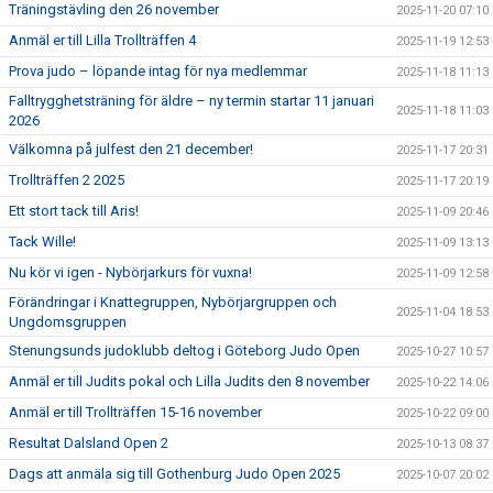
Träningstävling den 26 november
2025-11-20 07:10
Anmäl er till Lilla Trollträffen 4
2025-11-19 12:53
Prova judo – löpande intag för nya medlemmar
2025-11-18 11:13
Falltrygghetsträning för äldre – ny termin startar 11 januari
2025-11-18 11:03
2026
Välkomna på julfest den 21 december!
2025-11-17 20:31
Trollträffen 2 2025
2025-11-17 20:19
Ett stort tack till Aris!
2025-11-09 20:46
Tack Wille!
2025-11-09 13:13
Nu kör vi igen - Nybörjarkurs för vuxna!
2025-11-09 12:58
Förändringar i Knattegruppen, Nybörjargruppen och
2025-11-04 18:53
Ungdomsgruppen
Stenungsunds judoklubb deltog i Göteborg Judo Open
2025-10-27 10:57
Anmäl er till Judits pokal och Lilla Judits den 8 november
2025-10-22 14:06
Anmäl er till Trollträffen 15-16 november
2025-10-22 09:00
Resultat Dalsland Open 2
2025-10-13 08:37
Dags att anmäla sig till Gothenburg Judo Open 2025
2025-10-07 20:02