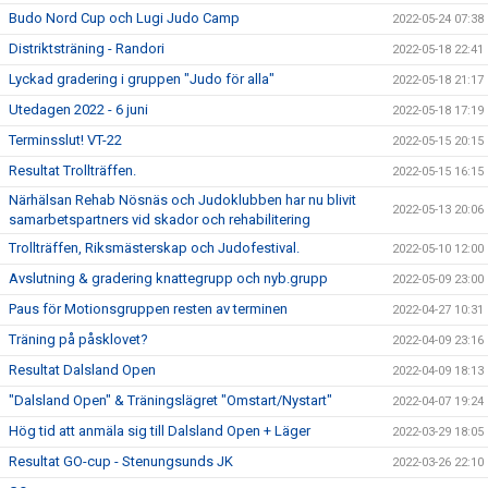
Budo Nord Cup och Lugi Judo Camp
2022-05-24 07:38
Distriktsträning - Randori
2022-05-18 22:41
Lyckad gradering i gruppen "Judo för alla"
2022-05-18 21:17
Utedagen 2022 - 6 juni
2022-05-18 17:19
Terminsslut! VT-22
2022-05-15 20:15
Resultat Trollträffen.
2022-05-15 16:15
Närhälsan Rehab Nösnäs och Judoklubben har nu blivit
2022-05-13 20:06
samarbetspartners vid skador och rehabilitering
Trollträffen, Riksmästerskap och Judofestival.
2022-05-10 12:00
Avslutning & gradering knattegrupp och nyb.grupp
2022-05-09 23:00
Paus för Motionsgruppen resten av terminen
2022-04-27 10:31
Träning på påsklovet?
2022-04-09 23:16
Resultat Dalsland Open
2022-04-09 18:13
"Dalsland Open" & Träningslägret "Omstart/Nystart"
2022-04-07 19:24
Hög tid att anmäla sig till Dalsland Open + Läger
2022-03-29 18:05
Resultat GO-cup - Stenungsunds JK
2022-03-26 22:10