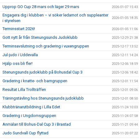
Upprop GO Cup 28 mars och läger 29 mars
2026-01-07 15:43
Engagera dig i klubben – vi söker ledamot och suppleanter
2026-01-05 18:35
i styrelsen
Terminsstart 2026!
2026-01-05 11:06
Gott nytt år från Stenungsunds Judoklubb
2025-12-29 21:38
Terminsavslutning och gradering i vuxengruppen
2025-12-17 13:52
Jul-judo i Uddevalla
2025-12-11 14:24
Hjälp oss bli fler!
2025-12-06 18:59
Stenungsunds judoklubb på Bohusdal Cup 3
2025-12-06 18:42
Gradering i knatte- och barngruppen
2025-12-01 11:54
Resultat Lilla Trollträffen
2025-12-01 09:06
Träningstävling hos Stenungsunds judoklubb
2025-12-01 08:50
Klubbtränarutbildning i Lilla Edet
2025-11-24 10:03
Gradering i Ungdomsgruppen
2025-11-24 07:58
Anmälan till Bohus-Dal Cup 3 i Brastad
2025-11-21 09:44
Judo Sundvall Cup flyttad
2025-11-20 07:22