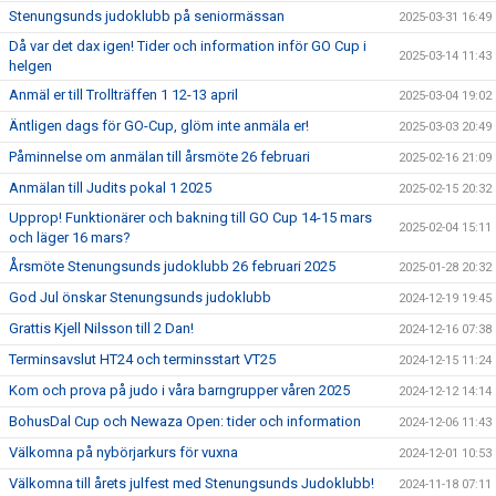
Stenungsunds judoklubb på seniormässan
2025-03-31 16:49
Då var det dax igen! Tider och information inför GO Cup i
2025-03-14 11:43
helgen
Anmäl er till Trollträffen 1 12-13 april
2025-03-04 19:02
Äntligen dags för GO-Cup, glöm inte anmäla er!
2025-03-03 20:49
Påminnelse om anmälan till årsmöte 26 februari
2025-02-16 21:09
Anmälan till Judits pokal 1 2025
2025-02-15 20:32
Upprop! Funktionärer och bakning till GO Cup 14-15 mars
2025-02-04 15:11
och läger 16 mars?
Årsmöte Stenungsunds judoklubb 26 februari 2025
2025-01-28 20:32
God Jul önskar Stenungsunds judoklubb
2024-12-19 19:45
Grattis Kjell Nilsson till 2 Dan!
2024-12-16 07:38
Terminsavslut HT24 och terminsstart VT25
2024-12-15 11:24
Kom och prova på judo i våra barngrupper våren 2025
2024-12-12 14:14
BohusDal Cup och Newaza Open: tider och information
2024-12-06 11:43
Välkomna på nybörjarkurs för vuxna
2024-12-01 10:53
Välkomna till årets julfest med Stenungsunds Judoklubb!
2024-11-18 07:11