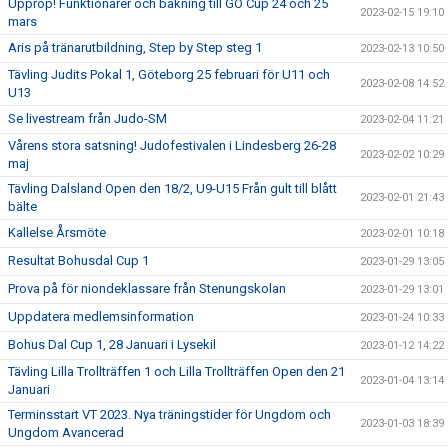
Upprop! Funktionärer och bakning till GO Cup 24 och 25
2023-02-15 19:10
mars
Aris på tränarutbildning, Step by Step steg 1
2023-02-13 10:50
Tävling Judits Pokal 1, Göteborg 25 februari för U11 och
2023-02-08 14:52
U13
Se livestream från Judo-SM
2023-02-04 11:21
Vårens stora satsning! Judofestivalen i Lindesberg 26-28
2023-02-02 10:29
maj
Tävling Dalsland Open den 18/2, U9-U15 Från gult till blått
2023-02-01 21:43
bälte
Kallelse Årsmöte
2023-02-01 10:18
Resultat Bohusdal Cup 1
2023-01-29 13:05
Prova på för niondeklassare från Stenungskolan
2023-01-29 13:01
Uppdatera medlemsinformation
2023-01-24 10:33
Bohus Dal Cup 1, 28 Januari i Lysekil
2023-01-12 14:22
Tävling Lilla Trollträffen 1 och Lilla Trollträffen Open den 21
2023-01-04 13:14
Januari
Terminsstart VT 2023. Nya träningstider för Ungdom och
2023-01-03 18:39
Ungdom Avancerad