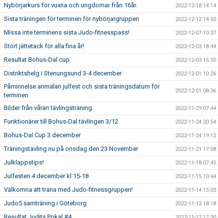
Nybörjarkurs för vuxna och ungdomar från 16år.
2022-12-18 14:14
Sista träningen för terminen för nybörjargruppen
2022-12-12 14:50
Missa inte terminens sista Judo-fitnesspass!
2022-12-07 10:37
Stort jättetack för alla fina år!
2022-12-03 18:44
Resultat Bohus-Dal cup.
2022-12-03 15:50
Distriktshelg i Stenungsund 3-4 december
2022-12-01 10:26
Påminnelse anmälan julfest och sista träningsdatum för
2022-12-01 08:36
terminen
Bilder från våran tävlingsträning.
2022-11-29 07:44
Funktionärer till Bohus-Dal tävlingen 3/12
2022-11-24 20:54
Bohus-Dal Cup 3 december
2022-11-24 19:12
Träningstävling nu på onsdag den 23 November
2022-11-21 17:08
Julklappstips!
2022-11-18 07:45
Julfesten 4 december kl 15-18
2022-11-15 10:44
Välkomna att träna med Judo-fitnessgruppen!
2022-11-14 15:03
Judo5 samträning i Göteborg
2022-11-13 18:18
Resultat Judits Pokal #4
2022-11-12 17:30