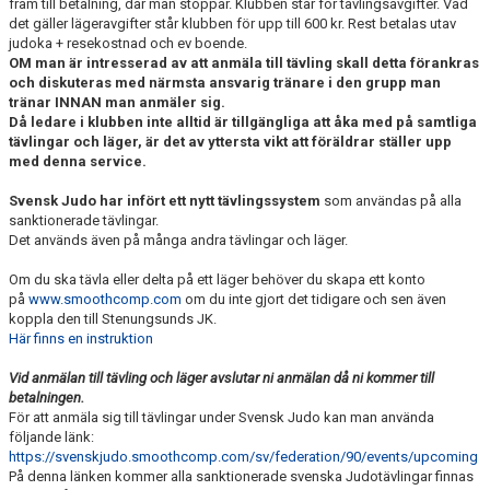
fram till betalning, där man stoppar. Klubben står för tävlingsavgifter. Vad
det gäller lägeravgifter står klubben för upp till 600 kr. Rest betalas utav
judoka + resekostnad och ev boende.
OM man är intresserad av att anmäla till tävling skall detta förankras
och diskuteras med närmsta ansvarig tränare i den grupp man
tränar INNAN man anmäler sig.
Då ledare i klubben inte alltid är tillgängliga att åka med på samtliga
tävlingar och läger, är det av yttersta vikt att föräldrar ställer upp
med denna service.
Svensk Judo har infört ett nytt tävlingssystem
som användas på alla
sanktionerade tävlingar.
Det används även på många andra tävlingar och läger.
Om du ska tävla eller delta på ett läger behöver du skapa ett konto
på
www.smoothcomp.com
om du inte gjort det tidigare och sen även
koppla den till Stenungsunds JK.
Här finns en instruktion
Vid anmälan till tävling och läger avslutar ni anmälan då ni kommer till
betalningen.
För att anmäla sig till tävlingar under Svensk Judo kan man använda
följande länk:
https://svenskjudo.smoothcomp.com/sv/federation/90/events/upcoming
På denna länken kommer alla sanktionerade svenska Judotävlingar finnas