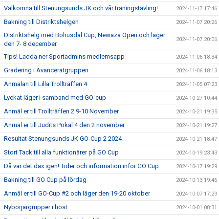
Välkomna till Stenungsunds JK och vår träningstävling!
2024-11-17 17:46
Bakning till Distriktshelgen
2024-11-07 20:26
Distriktshelg med Bohusdal Cup, Newaza Open och läger
2024-11-07 20:06
den 7- 8 december
Tips! Ladda ner Sportadmins medlemsapp
2024-11-06 18:34
Gradering i Avanceratgruppen
2024-11-06 18:13
Anmälan till Lilla Trollträffen 4
2024-11-05 07:23
Lyckat läger i samband med GO-cup
2024-10-27 10:44
Anmäl er till Trollträffen 2 9-10 November
2024-10-21 19:35
Anmäl er till Judits Pokal 4 den 2 november
2024-10-21 19:27
Resultat Stenungsunds JK GO-Cup 2 2024
2024-10-21 18:47
Stort Tack till alla funktionärer på GO Cup
2024-10-19 23:43
Då var det dax igen! Tider och information inför GO Cup
2024-10-17 19:29
Bakning till GO Cup på lördag
2024-10-13 19:46
Anmäl er till GO-Cup #2 och läger den 19-20 oktober
2024-10-07 17:29
Nybörjargrupper i höst
2024-10-01 08:31