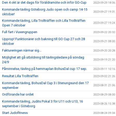
Den 4 okt är det dags för föräldramöte och inför GO-Cup
2023-09-29 18:06
Kommande tävling Göteborg Judo open och camp 14-15
2023-09-27 19:31
oktober!
Kommande tävling, Lilla Trollträffen och Lilla Trollträffen
2023-09-27 19:24
Open 7 oktober
Full fart i Vuxengruppen
2023-09-22 20:32
Upprop! Funktionärer och bakning till GO Cup 27 och 28
2023-09-21 08:00
oktober
Faktureringen närmar sig...
2023-09-20 20:28
Möjlighet att gå utbildning till tävlingsledare på söndag
2023-09-19 21:20
24/9
Påminnelse, tävling på hemmaplan BohusDal cup 17 sep.
2023-09-11 10:16
Resultat Lilla Trollträffen
2023-09-02 21:26
Kommande tävling, BohusDal Cup 3 i Stenungsund den 17
2023-08-31 21:06
september
Ordförande har ordet
2023-08-29 08:00
Kommande tävling, Judits Pokal 3 för U11 och U13, 16
2023-08-26 15:38
september i Göteborg
Start Judofitness
2023-08-24 09:34