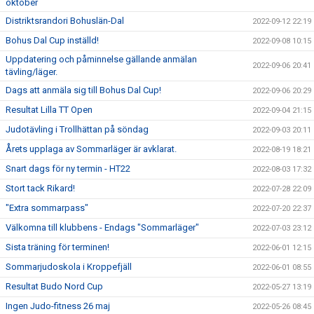
oktober
Distriktsrandori Bohuslän-Dal
2022-09-12 22:19
Bohus Dal Cup inställd!
2022-09-08 10:15
Uppdatering och påminnelse gällande anmälan
2022-09-06 20:41
tävling/läger.
Dags att anmäla sig till Bohus Dal Cup!
2022-09-06 20:29
Resultat Lilla TT Open
2022-09-04 21:15
Judotävling i Trollhättan på söndag
2022-09-03 20:11
Årets upplaga av Sommarläger är avklarat.
2022-08-19 18:21
Snart dags för ny termin - HT22
2022-08-03 17:32
Stort tack Rikard!
2022-07-28 22:09
"Extra sommarpass"
2022-07-20 22:37
Välkomna till klubbens - Endags "Sommarläger"
2022-07-03 23:12
Sista träning för terminen!
2022-06-01 12:15
Sommarjudoskola i Kroppefjäll
2022-06-01 08:55
Resultat Budo Nord Cup
2022-05-27 13:19
Ingen Judo-fitness 26 maj
2022-05-26 08:45