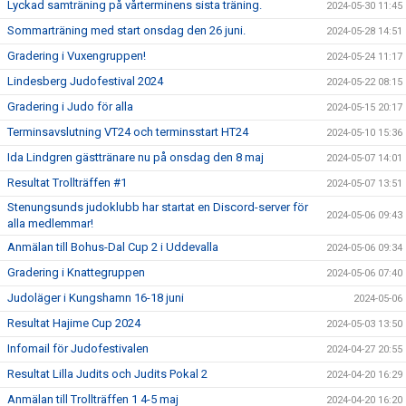
Lyckad samträning på vårterminens sista träning.
2024-05-30 11:45
Sommarträning med start onsdag den 26 juni.
2024-05-28 14:51
Gradering i Vuxengruppen!
2024-05-24 11:17
Lindesberg Judofestival 2024
2024-05-22 08:15
Gradering i Judo för alla
2024-05-15 20:17
Terminsavslutning VT24 och terminsstart HT24
2024-05-10 15:36
Ida Lindgren gästtränare nu på onsdag den 8 maj
2024-05-07 14:01
Resultat Trollträffen #1
2024-05-07 13:51
Stenungsunds judoklubb har startat en Discord-server för
2024-05-06 09:43
alla medlemmar!
Anmälan till Bohus-Dal Cup 2 i Uddevalla
2024-05-06 09:34
Gradering i Knattegruppen
2024-05-06 07:40
Judoläger i Kungshamn 16-18 juni
2024-05-06
Resultat Hajime Cup 2024
2024-05-03 13:50
Infomail för Judofestivalen
2024-04-27 20:55
Resultat Lilla Judits och Judits Pokal 2
2024-04-20 16:29
Anmälan till Trollträffen 1 4-5 maj
2024-04-20 16:20