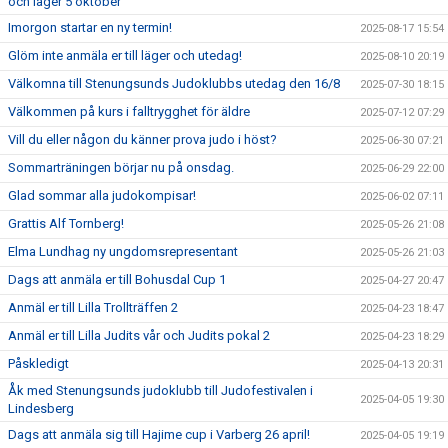
och läger 5 oktober
Imorgon startar en ny termin!
2025-08-17 15:54
Glöm inte anmäla er till läger och utedag!
2025-08-10 20:19
Välkomna till Stenungsunds Judoklubbs utedag den 16/8
2025-07-30 18:15
Välkommen på kurs i falltrygghet för äldre
2025-07-12 07:29
Vill du eller någon du känner prova judo i höst?
2025-06-30 07:21
Sommarträningen börjar nu på onsdag.
2025-06-29 22:00
Glad sommar alla judokompisar!
2025-06-02 07:11
Grattis Alf Tornberg!
2025-05-26 21:08
Elma Lundhag ny ungdomsrepresentant
2025-05-26 21:03
Dags att anmäla er till Bohusdal Cup 1
2025-04-27 20:47
Anmäl er till Lilla Trollträffen 2
2025-04-23 18:47
Anmäl er till Lilla Judits vår och Judits pokal 2
2025-04-23 18:29
Påskledigt
2025-04-13 20:31
Åk med Stenungsunds judoklubb till Judofestivalen i
2025-04-05 19:30
Lindesberg
Dags att anmäla sig till Hajime cup i Varberg 26 april!
2025-04-05 19:19