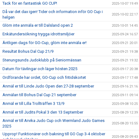
Tack för en fantastisk GO CUP!
2025-10-07 19:49
Då var det dax igen! Tider och information inför GO Cup i
2025-10-02 22:17
helgen
Glöm inte anmäla er till Dalsland open 2
2025-10-01 14:45
Enkätundersökning trygga idrottsmiljöer
2025-09-24 16:57
Äntligen dags för GO-Cup, glöm inte anmäla er!
2025-09-21 20:01
Resultat Bohus Dal Cup 21/9
2025-09-21 19:38
Stenungsunds Judoklubb på Seniormässan
2025-09-21 19:32
Datum för tävlingar och läger hösten 2025
2025-09-17 20:38
Ordförande har ordet, GO-Cup och fritidskortet
2025-09-17 17:48
Anmäl er till Linde Judo Open den 27-28 september
2025-09-16 21:16
Anmälan till Bohus Dal Cup 21 september
2025-09-11 09:14
Anmäl er till Lilla Trollträffen 3 13/9
2025-09-08 10:25
Anmäl er till Judits Pokal 3 den 13 September
2025-08-29 12:39
Anmäl er till Arvika Judo Cup och Wermland Judo Games
2025-08-20 15:55
2025
Upprop! Funktionärer och bakning till GO Cup 3-4 oktober
2025-08-20 09:43