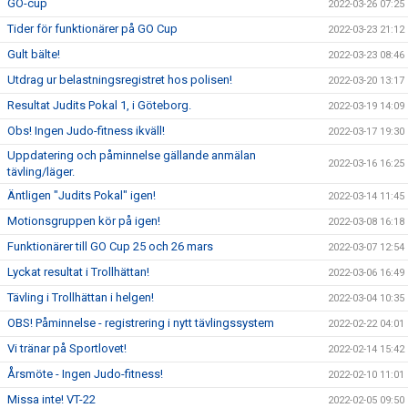
GO-cup
2022-03-26 07:25
Tider för funktionärer på GO Cup
2022-03-23 21:12
Gult bälte!
2022-03-23 08:46
Utdrag ur belastningsregistret hos polisen!
2022-03-20 13:17
Resultat Judits Pokal 1, i Göteborg.
2022-03-19 14:09
Obs! Ingen Judo-fitness ikväll!
2022-03-17 19:30
Uppdatering och påminnelse gällande anmälan
2022-03-16 16:25
tävling/läger.
Äntligen "Judits Pokal" igen!
2022-03-14 11:45
Motionsgruppen kör på igen!
2022-03-08 16:18
Funktionärer till GO Cup 25 och 26 mars
2022-03-07 12:54
Lyckat resultat i Trollhättan!
2022-03-06 16:49
Tävling i Trollhättan i helgen!
2022-03-04 10:35
OBS! Påminnelse - registrering i nytt tävlingssystem
2022-02-22 04:01
Vi tränar på Sportlovet!
2022-02-14 15:42
Årsmöte - Ingen Judo-fitness!
2022-02-10 11:01
Missa inte! VT-22
2022-02-05 09:50