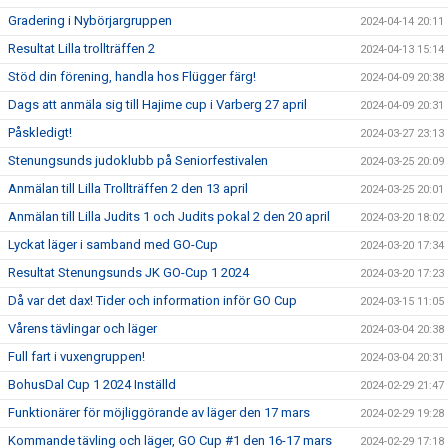
Gradering i Nybörjargruppen
2024-04-14 20:11
Resultat Lilla trollträffen 2
2024-04-13 15:14
Stöd din förening, handla hos Flügger färg!
2024-04-09 20:38
Dags att anmäla sig till Hajime cup i Varberg 27 april
2024-04-09 20:31
Påskledigt!
2024-03-27 23:13
Stenungsunds judoklubb på Seniorfestivalen
2024-03-25 20:09
Anmälan till Lilla Trollträffen 2 den 13 april
2024-03-25 20:01
Anmälan till Lilla Judits 1 och Judits pokal 2 den 20 april
2024-03-20 18:02
Lyckat läger i samband med GO-Cup
2024-03-20 17:34
Resultat Stenungsunds JK GO-Cup 1 2024
2024-03-20 17:23
Då var det dax! Tider och information inför GO Cup
2024-03-15 11:05
Vårens tävlingar och läger
2024-03-04 20:38
Full fart i vuxengruppen!
2024-03-04 20:31
BohusDal Cup 1 2024 Inställd
2024-02-29 21:47
Funktionärer för möjliggörande av läger den 17 mars
2024-02-29 19:28
Kommande tävling och läger, GO Cup #1 den 16-17 mars
2024-02-29 17:18