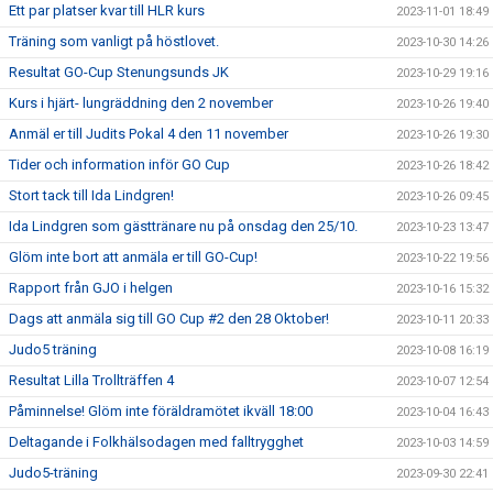
Ett par platser kvar till HLR kurs
2023-11-01 18:49
Träning som vanligt på höstlovet.
2023-10-30 14:26
Resultat GO-Cup Stenungsunds JK
2023-10-29 19:16
Kurs i hjärt- lungräddning den 2 november
2023-10-26 19:40
Anmäl er till Judits Pokal 4 den 11 november
2023-10-26 19:30
Tider och information inför GO Cup
2023-10-26 18:42
Stort tack till Ida Lindgren!
2023-10-26 09:45
Ida Lindgren som gästtränare nu på onsdag den 25/10.
2023-10-23 13:47
Glöm inte bort att anmäla er till GO-Cup!
2023-10-22 19:56
Rapport från GJO i helgen
2023-10-16 15:32
Dags att anmäla sig till GO Cup #2 den 28 Oktober!
2023-10-11 20:33
Judo5 träning
2023-10-08 16:19
Resultat Lilla Trollträffen 4
2023-10-07 12:54
Påminnelse! Glöm inte föräldramötet ikväll 18:00
2023-10-04 16:43
Deltagande i Folkhälsodagen med falltrygghet
2023-10-03 14:59
Judo5-träning
2023-09-30 22:41