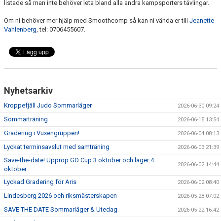
listade så man inte behöver leta bland alla andra kampsporters tävlingar.
Om ni behöver mer hjälp med Smoothcomp så kan ni vända er till
Jeanette
Vahlenberg
, tel: 0706455607.
Nyhetsarkiv
Kroppefjäll Judo Sommarläger
2026-06-30 09:24
Sommarträning
2026-06-15 13:54
Gradering i Vuxengruppen!
2026-06-04 08:13
Lyckat terminsavslut med samträning
2026-06-03 21:39
Save-the-date! Upprop GO Cup 3 oktober och läger 4
2026-06-02 14:44
oktober
Lyckad Gradering för Aris
2026-06-02 08:40
Lindesberg 2026 och riksmästerskapen
2026-05-28 07:02
SAVE THE DATE Sommarläger & Utedag
2026-05-22 16:42