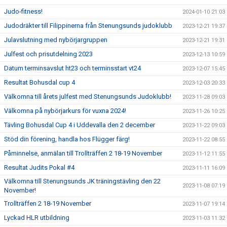
Judo-fitness!
2024-01-10 21:03
Judodräkter till Filippinerna från Stenungsunds judoklubb
2023-12-21 19:37
Julavslutning med nybörjargruppen
2023-12-21 19:31
Julfest och prisutdelning 2023
2023-12-13 10:59
Datum terminsavslut ht23 och terminsstart vt24
2023-12-07 15:45
Resultat Bohusdal cup 4
2023-12-03 20:33
Välkomna till årets julfest med Stenungsunds Judoklubb!
2023-11-28 09:03
Välkomna på nybörjarkurs för vuxna 2024!
2023-11-26 10:25
Tävling Bohusdal Cup 4 i Uddevalla den 2 december
2023-11-22 09:03
Stöd din förening, handla hos Flügger färg!
2023-11-22 08:55
Påminnelse, anmälan till Trollträffen 2 18-19 November
2023-11-12 11:55
Resultat Judits Pokal #4
2023-11-11 16:09
Välkomna till Stenungsunds JK träningstävling den 22
2023-11-08 07:19
November!
Trollträffen 2 18-19 November
2023-11-07 19:14
Lyckad HLR utbildning
2023-11-03 11:32