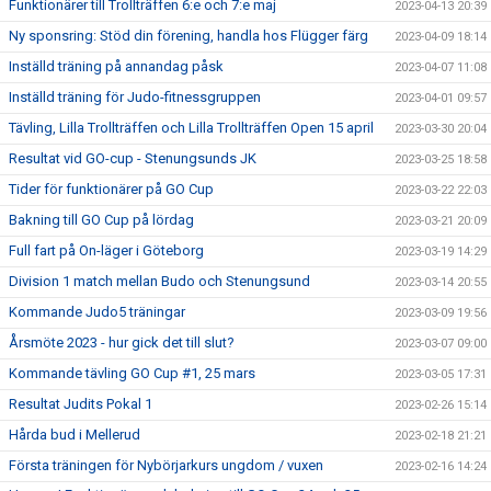
Funktionärer till Trollträffen 6:e och 7:e maj
2023-04-13 20:39
Ny sponsring: Stöd din förening, handla hos Flügger färg
2023-04-09 18:14
Inställd träning på annandag påsk
2023-04-07 11:08
Inställd träning för Judo-fitnessgruppen
2023-04-01 09:57
Tävling, Lilla Trollträffen och Lilla Trollträffen Open 15 april
2023-03-30 20:04
Resultat vid GO-cup - Stenungsunds JK
2023-03-25 18:58
Tider för funktionärer på GO Cup
2023-03-22 22:03
Bakning till GO Cup på lördag
2023-03-21 20:09
Full fart på On-läger i Göteborg
2023-03-19 14:29
Division 1 match mellan Budo och Stenungsund
2023-03-14 20:55
Kommande Judo5 träningar
2023-03-09 19:56
Årsmöte 2023 - hur gick det till slut?
2023-03-07 09:00
Kommande tävling GO Cup #1, 25 mars
2023-03-05 17:31
Resultat Judits Pokal 1
2023-02-26 15:14
Hårda bud i Mellerud
2023-02-18 21:21
Första träningen för Nybörjarkurs ungdom / vuxen
2023-02-16 14:24