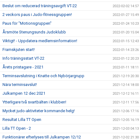
Beslut om reducerad träningsavgift VT-22
2022-02-02 14:57
2 veckors paus i Judo-fitnessgruppen!
2022-01-27 15:49
Paus för "Motionsgruppen"
2022-01-24 10:23
Årsmöte Stenungsunds Judoklubb
2022-01-20 15:04
Viktigt! - Uppdatera medlemsinformation!
2022-01-15 12:43
Framskjuten start!
2022-01-14 23:26
Info träningsstart VT-22
2022-01-12 20:23
Årets pristagare - 2021
2022-01-11 18:11
Terminsavslutning i Knatte och Nybörjargrupp
2021-12-19 20:30
Nära terminsavslut!
2021-12-14 18:00
Julkampen 12 dec 2021
2021-12-12 16:11
Ytterligare två svartbälten i klubben!
2021-12-11 17:56
Mycket judo-aktiviteter kommande helg!
2021-12-06 17:16
Resultat Lilla TT Open
2021-12-05 16:19
Lilla TT Open - 2
2021-12-03 04:13
Funktionärer efterlyses till Julkampen 12/12
2021-12-02 21:30