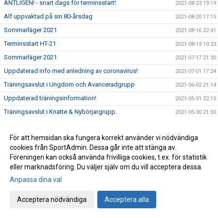
ÄNTLIGEN! - snart dags för terminsstart!
2021-08-23 19:19
Alf uppvaktad på sin 80-årsdag
2021-08-20 17:15
Sommarläger 2021
2021-08-16 22:41
Terminsstart HT-21
2021-08-13 10:23
Sommarläger 2021
2021-07-17 21:30
Uppdaterad info med anledning av coronavirus!
2021-07-01 17:24
Träningsavslut i Ungdom och Avanceradgrupp
2021-06-02 21:14
Uppdaterad träningsinformation!
2021-05-31 22:15
Träningsavslut i Knatte & Nybörjargrupp.
2021-05-30 21:50
Ny träningsinformation VT-21
2021-04-22 21:38
För att hemsidan ska fungera korrekt använder vi nödvändiga
Träningsuppdatering - April, VT-2021
2021-04-12 16:35
cookies från SportAdmin. Dessa går inte att stänga av.
Träningsuppehåll i påsk!
2021-03-29 20:52
Föreningen kan också använda frivilliga cookies, t.ex. för statistik
Alla måste hjälpa till .....
eller marknadsföring. Du väljer själv om du vill acceptera dessa.
2021-03-03 12:52
Anpassa dina val
Träning på Sportlovet?
2021-02-12 19:21
Lättade restriktioner för ungdomar i gymnasieåldern, födda
2021-02-05 19:33
Acceptera nödvändiga
Acceptera alla
-02 och senare.
Uppdatering träningsstart VT-21
2021-01-25 19:26