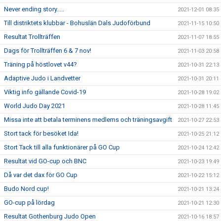
Never ending story.....
2021-12-01 08:35
Till distriktets klubbar - Bohuslän Dals Judoförbund
2021-11-15 10:50
Resultat Trollträffen
2021-11-07 18:55
Dags för Trollträffen 6 & 7 nov!
2021-11-03 20:58
Träning på höstlovet v44?
2021-10-31 22:13
Adaptive Judo i Landvetter
2021-10-31 20:11
Viktig info gällande Covid-19
2021-10-28 19:02
World Judo Day 2021
2021-10-28 11:45
Missa inte att betala terminens medlems och träningsavgift
2021-10-27 22:53
Stort tack för besöket Ida!
2021-10-25 21:12
Stort Tack till alla funktionärer på GO Cup
2021-10-24 12:42
Resultat vid GO-cup och BNC
2021-10-23 19:49
Då var det dax för GO Cup
2021-10-22 15:12
Budo Nord cup!
2021-10-21 13:24
GO-cup på lördag
2021-10-21 12:30
Resultat Gothenburg Judo Open
2021-10-16 18:57