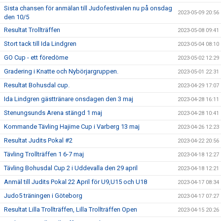
Sista chansen för anmälan till Judofestivalen nu på onsdag
2023-05-09 20:56
den 10/5
Resultat Trollträffen
2023-05-08 09:41
Stort tack till Ida Lindgren
2023-05-04 08:10
GO Cup - ett föredöme
2023-05-02 12:29
Gradering i Knatte och Nybörjargruppen.
2023-05-01 22:31
Resultat Bohusdal cup.
2023-04-29 17:07
Ida Lindgren gästtränare onsdagen den 3 maj
2023-04-28 16:11
Stenungsunds Arena stängd 1 maj
2023-04-28 10:41
Kommande Tävling Hajime Cup i Varberg 13 maj
2023-04-26 12:23
Resultat Judits Pokal #2
2023-04-22 20:56
Tävling Trollträffen 1 6-7 maj
2023-04-18 12:27
Tävling Bohusdal Cup 2 i Uddevalla den 29 april
2023-04-18 12:21
Anmäl till Judits Pokal 22 April för U9,U15 och U18
2023-04-17 08:34
Judo5 träningen i Göteborg
2023-04-17 07:27
Resultat Lilla Trollträffen, Lilla Trollträffen Open
2023-04-15 20:26