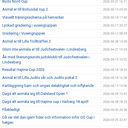
Budo Nord Cup
2026-05-21 16:11
Anmäl er till Bohusdal cup 2
2026-05-19 09:09
Visuellt träningsschema på hemsidan
2026-05-18 17:40
Lyckad gradering i vuxengruppen
2026-05-17 20:27
Gradering i Vuxengruppen
2026-05-12 08:44
Anmäl er till Lilla Trollträffen 2
2026-04-28 13:58
Glöm inte anmäla er till Judofestivalen i Lindesberg
2026-04-27 10:59
Åk med Stenungsunds judoklubb till Judofestivalen i
2026-04-19 10:02
Lindesberg
Resultat Hajime Cup 2026
2026-04-18 18:33
Anmäl er till Lilla Judits vår och Judits pokal 2
2026-04-18 16:28
Kartläggning barn och ungas delaktighet och inflytande
2026-04-13 13:06
Dags att anmäla sig till Dalsland Open 1
2026-04-09 15:42
Dags att anmäla sig till Hajime cup i Varberg 18 april!
2026-04-08 18:29
Påskledigt
2026-03-30 20:36
Då var det dax igen! Tider och information inför GO Cup i
2026-03-25 22:47
helgen