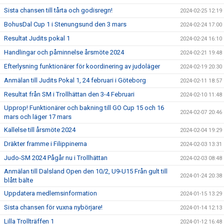
Sista chansen till tårta och godisregn!
2024-02-25 12:19
BohusDal Cup 1 i Stenungsund den 3 mars
2024-02-24 17:00
Resultat Judits pokal 1
2024-02-24 16:10
Handlingar och påminnelse årsmöte 2024
2024-02-21 19:48
Efterlysning funktionärer för koordinering av judoläger
2024-02-19 20:30
Anmälan till Judits Pokal 1, 24 februari i Göteborg
2024-02-11 18:57
Resultat från SM i Trollhättan den 3-4 Februari
2024-02-10 11:48
Upprop! Funktionärer och bakning till GO Cup 15 och 16
2024-02-07 20:46
mars och läger 17 mars
Kallelse till årsmöte 2024
2024-02-04 19:29
Dräkter framme i Filippinerna
2024-02-03 13:31
Judo-SM 2024 Pågår nu i Trollhättan
2024-02-03 08:48
Anmälan till Dalsland Open den 10/2, U9-U15 Från gult till
2024-01-24 20:38
blått bälte
Uppdatera medlemsinformation
2024-01-15 13:29
Sista chansen för vuxna nybörjare!
2024-01-14 12:13
Lilla Trollträffen 1
2024-01-12 16:48