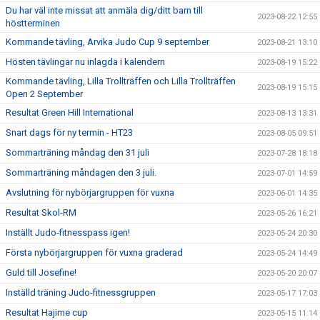
Du har väl inte missat att anmäla dig/ditt barn till
2023-08-22 12:55
höstterminen
Kommande tävling, Arvika Judo Cup 9 september
2023-08-21 13:10
Hösten tävlingar nu inlagda i kalendern
2023-08-19 15:22
Kommande tävling, Lilla Trollträffen och Lilla Trollträffen
2023-08-19 15:15
Open 2 September
Resultat Green Hill International
2023-08-13 13:31
Snart dags för ny termin - HT23
2023-08-05 09:51
Sommarträning måndag den 31 juli
2023-07-28 18:18
Sommarträning måndagen den 3 juli.
2023-07-01 14:59
Avslutning för nybörjargruppen för vuxna
2023-06-01 14:35
Resultat Skol-RM
2023-05-26 16:21
Inställt Judo-fitnesspass igen!
2023-05-24 20:30
Första nybörjargruppen för vuxna graderad
2023-05-24 14:49
Guld till Josefine!
2023-05-20 20:07
Inställd träning Judo-fitnessgruppen
2023-05-17 17:03
Resultat Hajime cup
2023-05-15 11:14