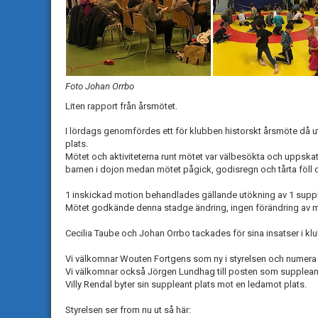
Foto Johan Orrbo
Liten rapport från årsmötet.
I lördags genomfördes ett för klubben historskt årsmöte då u
plats.
Mötet och aktiviteterna runt mötet var välbesökta och uppska
barnen i dojon medan mötet pågick, godisregn och tårta föll
1 inskickad motion behandlades gällande utökning av 1 supplean
Mötet godkände denna stadge ändring, ingen förändring av 
Cecilia Taube och Johan Orrbo tackades för sina insatser i klu
Vi välkomnar Wouten Fortgens som ny i styrelsen och numera
Vi välkomnar också Jörgen Lundhag till posten som supplean
Villy Rendal byter sin suppleant plats mot en ledamot plats.
Styrelsen ser from nu ut så här: