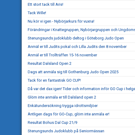
Ett stort tack till Aris!
Tack Wille!
Nu kör vi igen - Nybörjarkurs för vuxna!
Förändringar i Knattegruppen, Nybörjargruppen och Ungdo
Stenungsunds judoklubb deltog i Göteborg Judo Open
Anmäl er till Judits pokal och Lilla Judits den 8 november
Anmäl er till Trollträffen 15-16 november
Resultat Dalsland Open 2
Dags att anmäla sig till Gothenburg Judo Open 2025
Tack för en fantastisk GO CUP!
Då var det dax igen! Tider och information inför GO Cup i helg
Glöm inte anmäla er till Dalsland open 2
Enkätundersökning trygga idrottsmiljöer
Äntligen dags för GO-Cup, glöm inte anmäla er!
Resultat Bohus Dal Cup 21/9
Stenungsunds Judoklubb på Seniormässan