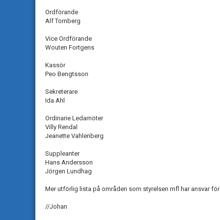
Ordförande
Alf Tornberg
Vice Ordförande
Wouten Fortgens
Kassör
Peo Bengtsson
Sekreterare
Ida Ahl
Ordinarie Ledamöter
Villy Rendal
Jeanette Vahlenberg
Suppleanter
Hans Andersson
Jörgen Lundhag
Mer utförlig lista på områden som styrelsen mfl har ansvar för 
//Johan