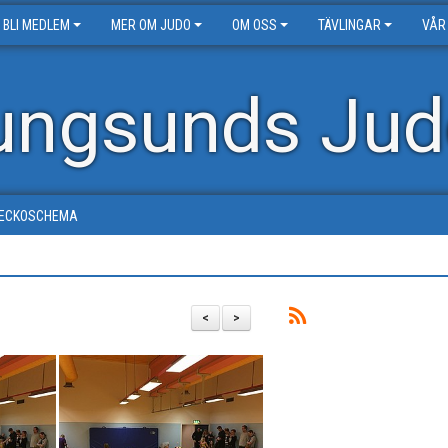
BLI MEDLEM
MER OM JUDO
OM OSS
TÄVLINGAR
VÅR
ungsunds Jud
ECKOSCHEMA
<
>