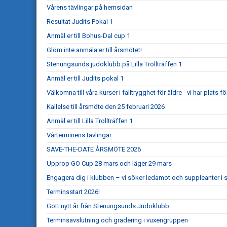
Vårens tävlingar på hemsidan
Resultat Judits Pokal 1
Anmäl er till Bohus-Dal cup 1
Glöm inte anmäla er till årsmötet!
Stenungsunds judoklubb på Lilla Trollträffen 1
Anmäl er till Judits pokal 1
Välkomna till våra kurser i falltrygghet för äldre - vi har plats för
Kallelse till årsmöte den 25 februari 2026
Anmäl er till Lilla Trollträffen 1
Vårterminens tävlingar
SAVE-THE-DATE ÅRSMÖTE 2026
Upprop GO Cup 28 mars och läger 29 mars
Engagera dig i klubben – vi söker ledamot och suppleanter i s
Terminsstart 2026!
Gott nytt år från Stenungsunds Judoklubb
Terminsavslutning och gradering i vuxengruppen