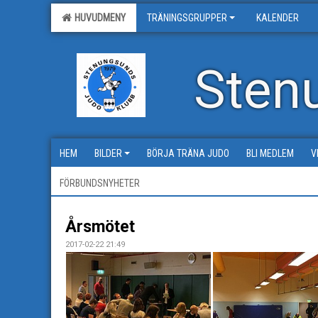
HUVUDMENY
TRÄNINGSGRUPPER
KALENDER
Sten
HEM
BILDER
BÖRJA TRÄNA JUDO
BLI MEDLEM
V
FÖRBUNDSNYHETER
Årsmötet
2017-02-22 21:49