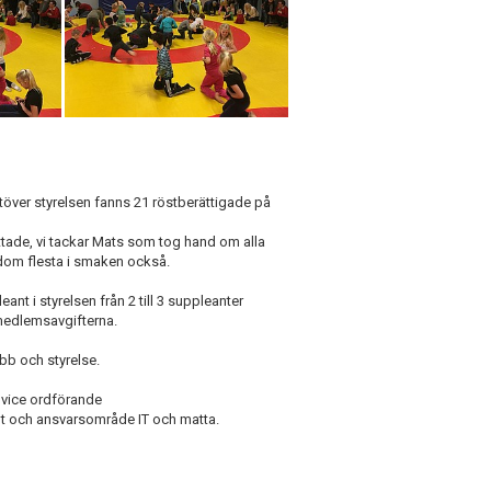
töver styrelsen fanns 21 röstberättigade på
ttade, vi tackar Mats som tog hand om alla
 dom flesta i smaken också.
t i styrelsen från 2 till 3 suppleanter
medlemsavgifterna.
bb och styrelse.
 vice ordförande
t och ansvarsområde IT och matta.